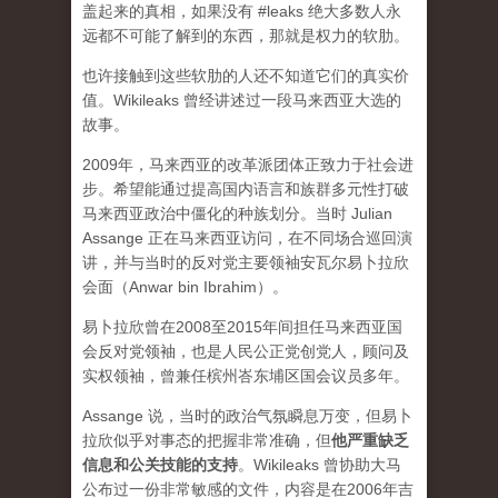
盖起来的真相，如果没有 #leaks 绝大多数人永
远都不可能了解到的东西，那就是权力的软肋。
也许接触到这些软肋的人还不知道它们的真实价
值。Wikileaks 曾经讲述过一段马来西亚大选的
故事。
2009年，马来西亚的改革派团体正致力于社会进
步。希望能通过提高国内语言和族群多元性打破
马来西亚政治中僵化的种族划分。当时 Julian
Assange 正在马来西亚访问，在不同场合巡回演
讲，并与当时的反对党主要领袖安瓦尔易卜拉欣
会面（Anwar bin Ibrahim）。
易卜拉欣曾在2008至2015年间担任马来西亚国
会反对党领袖，也是人民公正党创党人，顾问及
实权领袖，曾兼任槟州峇东埔区国会议员多年。
Assange 说，当时的政治气氛瞬息万变，但易卜
拉欣似乎对事态的把握非常准确，但
他严重缺乏
信息和公关技能的支持
。Wikileaks 曾协助大马
公布过一份非常敏感的文件，内容是在2006年吉