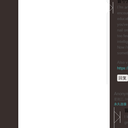
冒个
I?m am
encoun
educat
you've
nail o
too f
intelli
Now i'
someth
Also v
https
回复
Anony
星期三, 04/
永久连接
冒
I 
gr