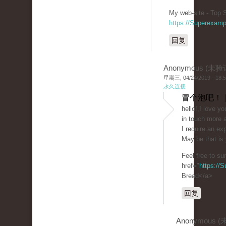
My web-site - Top S
https://Superexam
回复
Anonymous (未验
星期三, 04/24/2019 - 18:
永久连接
冒个泡吧！ 
hello!,I love y
in touch more 
I require an ex
May be that is 
Feel free to su
href="
https://
Bread</a>
回复
Anonymous 