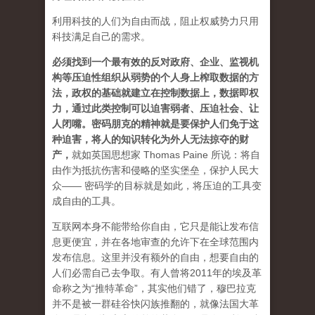
利用科技的人们为自由而战，阻止权威势力只用
科技满足自己的需求。
必须找到一个最有效的反对政府、企业、监视机
构等压迫性组织从弱势的个人身上榨取数据的方
法，政权的基础就建立在控制数据上，数据即权
力，通过此类控制可以迫害弱者、压迫社会、让
人闭嘴。密码朋克的精神就是要保护人们免于这
种迫害，将人的知识转化为外人无法掠夺的财
产
，
就如英国思想家 Thomas Paine 所说：将自
由作为抵抗伤害和侵略的坚实堡垒，保护人民大
众—— 密码学的目标就是如此，将压迫的工具变
成自由的工具。
互联网本身不能带给你自由，它只是能让发布信
息更便宜，并在各地审查的允许下在全球范围内
发布信息。这里并没有额外的自由，想要自由的
人们必需自己去争取。有人曾将2011年的埃及革
命称之为“推特革命”，其实他们错了，穆巴拉克
并不是被一群硅谷快闪族推翻的，就像法国大革