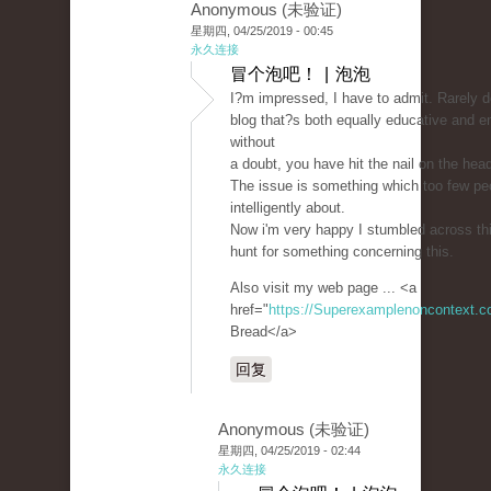
Anonymous (未验证)
星期四, 04/25/2019 - 00:45
永久连接
冒个泡吧！ | 泡泡
I?m impressed, I have to admit. Rarely 
blog that?s both equally educative and en
without
a doubt, you have hit the nail on the hea
The issue is something which too few pe
intelligently about.
Now i'm very happy I stumbled across th
hunt for something concerning this.
Also visit my web page ... <a
href="
https://Superexamplenoncontext.
Bread</a>
回复
Anonymous (未验证)
星期四, 04/25/2019 - 02:44
永久连接