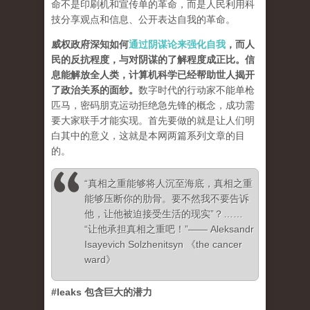
命不是印刷机和宣传单的革命，而是人民利用科
技分享观点和信息、公开表达自我的革命。
威权政府深知如何
通过阴谋论来强化自我
，而人
民的反抗程度，与对阴谋的了解程度成正比。信
息能解放全人类，计算机科学已经帮助世人揭开
了政治关系的面纱
。
数字时代的行动家不能单枪
匹马，密码朋克运动拒绝急先锋的概念，成功需
要大家联手才能实现。首先要做的就是让人们明
白其中的意义，这就是本网两篇系列文章的目
的。
“真相之重能够将人沉至海底，真相之重
能够压断你的肋骨。要不然我不要告诉
他，让他被迫接受生活的现实”？……
“让他承担真相之重吧！”—— Aleksandr
Isayevich Solzhenitsyn 《the cancer
ward》
#leaks 包含巨大的潜力