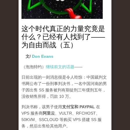
这个时代真正的力量究竟是
什么？已经有人找到了——
为自由而战（五）
文/
Don Evans
（泡泡特约）
继续前文的话题
——
日前出现的一则消息很是令人吃惊：中国裁判文
书网公布了一份刑事判决书，一名中国河南的男
子因出售 SS 服务被判有期徒刑三年缓刑五年，
没收销售所得，罚款 10 万。
判决书称，该男子使用
支付宝和 PAYPAL
在
VPS 服务商
阿里云
、VULTR、RFCHOST、
50KVM、SSCLOUD 等购买 VPS 搭建 SS 服
务，然后出售给其他用户。