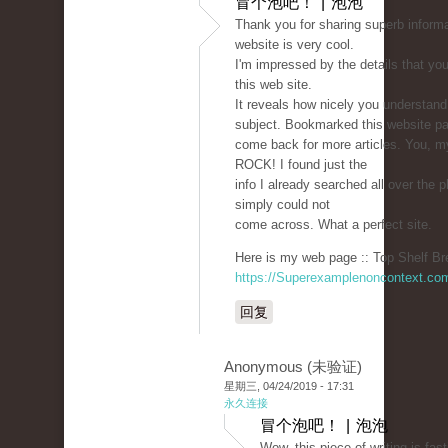
冒个泡吧！ | 泡泡
Thank you for sharing superb informa
website is very cool.
I'm impressed by the details that yo
this web site.
It reveals how nicely you understand
subject. Bookmarked this website pag
come back for more articles. You, my
ROCK! I found just the
info I already searched all over the 
simply could not
come across. What a perfect site.
Here is my web page :: Top Shelf Br
https://Superexamplenoncontext.co
回复
Anonymous (未验证)
星期三, 04/24/2019 - 17:31
永久连接
冒个泡吧！ | 泡泡
Wow, this piece of writing is fas