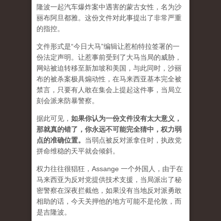
隆波一起汽车爆炸案中遇害的蒙古女性，名为沙
丽布阿旦都雅。这份文件对此事提出了非常严重
的指控。
文件形式是“今日大马”编辑让惹柏特拉签署的一
份法定声明。让惹事前受到了大马当局的威胁，
网站被迫转移至新加坡和美国，与此同时，沙丽
布的被杀案极具煽动性，在马来西亚基本完全被
禁言，只要有人敢在集会上提起这件事，当局立
刻会派来防暴警察。
据此可见，
如果你认为一份文件没有太大意义，
那就真的错了，你永远不可能完全猜中，权力弱
点的准确位置
。
当弱点被反对派拿住时，执政党
拼命维稳的天平就会倾斜。
权力往往很猖狂，Assange 一个外国人，由于在
马来西亚为反对党提供技术支援，当局派出了秘
密警察在深夜拦截他，如果没有当地反对派勇敢
相助的话，今天关押他的地方可能不是伦敦，而
是吉隆波。