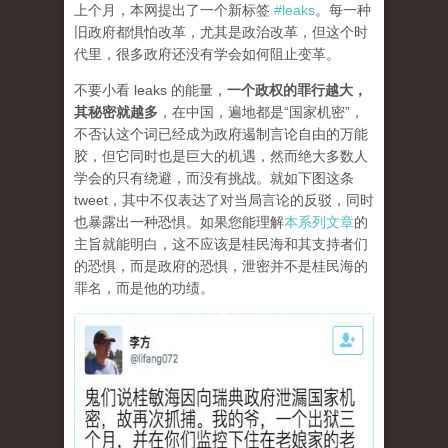
上个月，本网提出了一个新标签
#leaks
。每一种
旧政府都惧怕改革，尤其是政治改革，但这个时
代里，很多政府还没有学会如何阻止变革。
不要小看 leaks 的能量，
一个政权的罪行越大，
其秘密就越多
，在中国，遍地都是“国家机密”，
不否认这个词已经成为政府遏制言论自由的万能
胶，但它同时也是巨大的机遇，然而绝大多数人
学会的只有绕避，而没有挑战。就如下图这条
tweet，其中不仅表达了对当局言论的反驳，同时
也暴露出一种恐惧。如果您能理解
本系列文章
的
主旨就能明白，这不应该是桂民海和其支持者们
的恐惧，而是政府的恐惧，泄密并不是桂民海的
罪名，而是他的功绩。