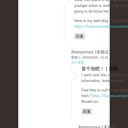
younger sister is analyzing such
going to let know her.
Here is my web blog: Top Shelf 
https://Superexamplenoncontex
回复
Anonymous (未验证)
星期三, 04/24/2019 - 21:42
永久连接
冒个泡吧！ | 泡泡
I went over this website and 
information, bookmarked (:.
Feel free to surf to my web
href="
https://Superexampl
Bread</a>
回复
Anonymous (未验证)