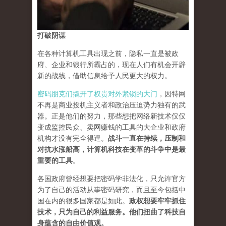
打破阴谋
在各种计算机工具出现之前，隐私一直是被政
府、企业和银行所霸占的，现在人们有机会开辟
新的战线，借助信息给予人民更大的权力。
密码朋克们撬开了权贵对外紧锁的大门
，因特网
不再是商业投机主义者和政治压迫势力独有的武
器。正是他们的努力，那些想把网络新技术仅仅
变成监控民众、卖网赚钱的工具的大企业和政府
机构才没有完全得逞。
战斗一直在持续，压制和
对抗水涨船高，计算机科技在变革的斗争中是最
重要的工具
。
各国政府曾经想要把密码学非法化，只允许官方
为了自己的活动从事密码研究，而且至今包括中
国在内的很多国家都是如此。
政权想要牢牢抓住
技术，只为自己的利益服务。他们扭曲了科技自
身蕴含的自由价值观。