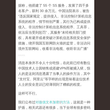
据称，他搭建了 55 个 SS 服务，发展了四千多
名客户，获利 30 余万元。中国法院表示，被告
“违反国家规定，提供侵入、非法控制计算机信息
系统的程序，情节特别严重，其行为已构成提供
侵入、非法控制计算机信息系统程序、工具罪，
依法应当受到惩罚”，其服务“未经相关部门授
权，具有避开或者突破计算机信息系统安全保护
措施，绕开我国互联网防火墙的监管，非法访问
境外互联网站，收看非法电视、收听非法广播”
……
消息本身并不令人十分吃惊，在此前已经有数位
中国技术人士因销售或搭建VPN而被捕入狱，惊
人的是这则消息透露了当事人的操作方法，其中
“支付宝、阿里云”等字样的出现意味着这位技术
人士的安全意识已经薄弱到了糟糕的程度。
这样可不行。
我们公布过
对微信文本加密的方法
，这就是一种
护盾，相关武器还有很多，当下全球有很多密码