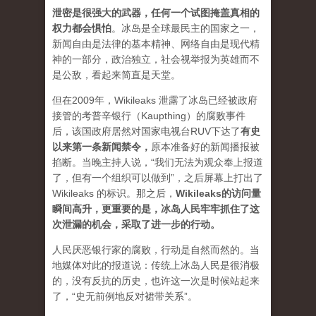
泄密是很强大的武器，任何一个试图掩盖真相的
权力都会惧怕
。
冰岛是全球最民主的国家之一，
新闻自由是法律的基本精神、网络自由是现代精
神的一部分，政治独立，社会视举报为英雄而不
是公敌，看起来简直是天堂。
但在2009年，Wikileaks 泄露了冰岛已经被政府
接管的考普辛银行（Kaupthing）的腐败事件
后，该国政府居然对国家电视台RUV下达了
有史
以来第一条新闻禁令
，
原本准备好的新闻播报被
掐断。当晚主持人说，“我们无法为观众奉上报道
了，但有一个组织可以做到”，之后屏幕上打出了
Wikileaks 的标识。那之后，
Wikileaks的访问量
瞬间高升，更重要的是，冰岛人民牢牢抓住了这
次泄漏的机会，采取了进一步的行动。
人民厌恶银行家的腐败，行动是自然而然的。当
地媒体对此的报道说：传统上冰岛人民是很消极
的，没有反抗的历史，也许这一次是时候站起来
了，“史无前例地反对裙带关系”。