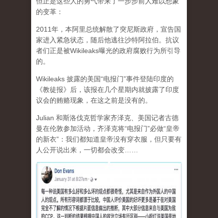
但正是这些人的勇气带来了一步步前人难以想象
的变革：
2011年，本阿里总统解散了突尼斯政府，宣告国
家进入紧急状态，随后他逃往沙特阿拉伯。抗议
者们正是被Wikileaks曝光的政府腐败行为所引导
的。
Wikileaks 披露的美国“电报门”事件登陆印度的
《教徒报》后，该报在几个星期内就披露了印度
议会的贿赂现象，在这之前是没有的。
Julian 和斯洛伐克哲学家齐泽克、美国记者古德
曼在伦敦参加活动，齐泽克将“电报门”必做“皇帝
的新衣”：我们都知道皇帝没有穿衣服，但只要有
人公开说出来，一切都会改变……