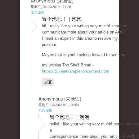
Anonymous (未验证)
星期三, 04/24/2019 - 17:28
永久连接
冒个泡吧！ | 泡泡
hi!,I really like your writing very much! share we
communicate more about your article on AOL?
I need an expert in this area to resolve my
problem.
Maybe that is you! Looking forward to see you.
my weblog Top Shelf Bread -
https://Superexamplenoncontext.com
回复
Anonymous (未验证)
星期三, 04/24/2019 - 20:03
永久连接
冒个泡吧！ | 泡泡
hello!,I like your writing very much! percentage 
a
correspondence more about your article on AOL? 