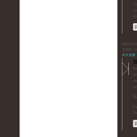
my
hr
B
Anony
星期四, 04/
永久连接
冒
he
pr
mo
an
Ma
Fe
B