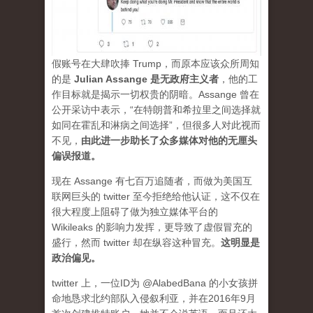
假账号在大肆吹捧 Trump，而原本应该众所周知
的是
Julian Assange 是无政府主义者
，他的工
作目标就是揭示一切权贵的阴暗。Assange 曾在
公开采访中表示，“在特朗普和希拉里之间选择就
如同在霍乱和淋病之间选择”，但很多人对此视而
不见，
由此进一步助长了众多媒体对他的无厘头
偏误报道。
现在 Assange 有七百万追随者，而做为美国互
联网巨头的 twitter 至今拒绝给他认证，这不仅在
很大程度上阻碍了做为独立媒体平台的
Wikileaks 的影响力发挥，更导致了虚假冒充的
盛行，然而 twitter 却在纵容这种冒充。
这明显是
政治偏见。
twitter 上，一位ID为 @AlabedBana 的小女孩拼
命地恳求北约部队入侵叙利亚，并在2016年9月