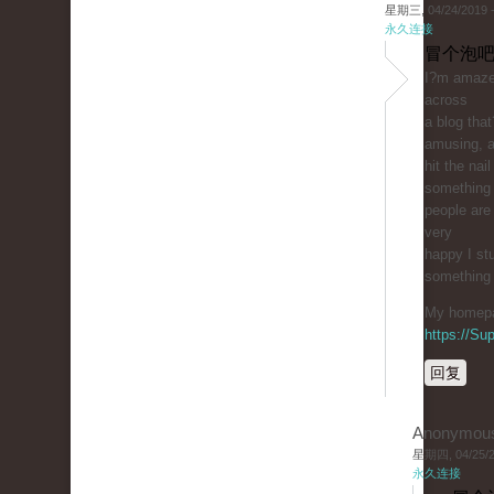
星期三, 04/24/2019 -
永久连接
冒个泡吧
I?m amaze
across
a blog tha
amusing, a
hit the nai
something
people are 
very
happy I st
something r
My homepag
https://S
回复
Anonymou
星期四, 04/25/20
永久连接