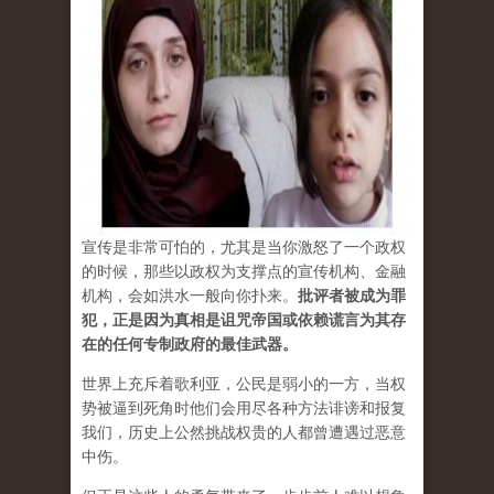
宣传是非常可怕的，尤其是当你激怒了一个政权
的时候，那些以政权为支撑点的宣传机构、金融
机构，会如洪水一般向你扑来。
批评者被成为罪
犯，正是因为真相是诅咒帝国或依赖谎言为其存
在的任何专制政府的最佳武器。
世界上充斥着歌利亚，公民是弱小的一方，当权
势被逼到死角时他们会用尽各种方法诽谤和报复
我们，历史上公然挑战权贵的人都曾遭遇过恶意
中伤。