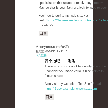
specialist on this space to resolve my problem.
May be that is you! Taking a look forward to peer
Feel free to surf to my web-site: <a
href="
https://Superexamplenoncontext.com">Top
Bread</a>
回复
Anonymous (未验证)
星期三, 04/24/2019 - 22:15
永久连接
冒个泡吧！ | 泡泡
There is obviously a lot to identify about this.
I consider you made various nice points in
features also.
Also visit my web site - Top Shelf Bread -
https://Superexamplenoncontext.com
回复