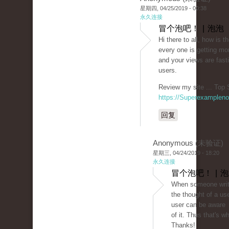
星期四, 04/25/2019 - 00:38
永久连接
冒个泡吧！ | 泡泡
Hi there to all, how is t
every one is getting mo
and your views are fast
users.
Review my site ... Top 
https://Superexamplen
回复
Anonymous (未验证)
星期三, 04/24/2019 - 18:20
永久连接
冒个泡吧！ | 
When someone write
the thought of a us
user can be aware
of it. Thus that's w
Thanks!