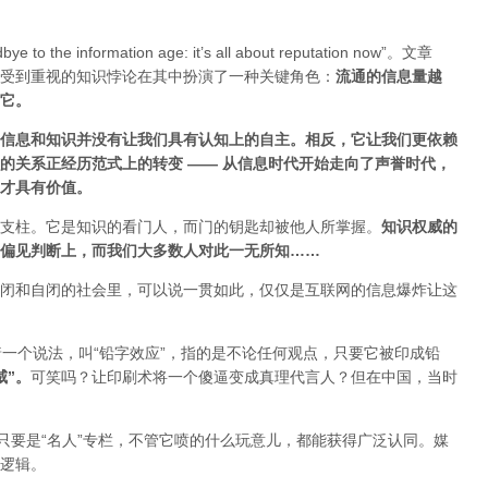
ye to the information age: it’s all about reputation now”。文章
受到重视的知识悖论在其中扮演了一种关键角色：
流通的信息量越
估它
。
信息和知识并没有让我们具有认知上的自主。相反，它让我们更依赖
的关系正经历范式上的转变 ——
从信息时代开始走向了声誉时代，
才具有价值。
支柱。它是知识的看门人，而门的钥匙却被他人所掌握。
知识权威的
偏见判断上，而我们大多数人对此一无所知……
闭和自闭的社会里，可以说一贯如此，仅仅是互联网的信息爆炸让这
着一个说法，叫“铅字效应”，指的是不论任何观点，只要它被印成铅
威”
。
可笑吗？让印刷术将一个傻逼变成真理代言人？但在中国，当时
只要是“名人”专栏，不管它喷的什么玩意儿，都能获得广泛认同。媒
逻辑。