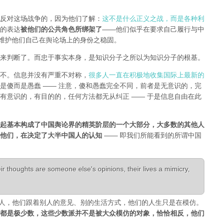
反对这场战争的，因为他们了解：
这不是什么正义之战，而是各种利
的表达
被他们的公共角色所绑架了
——他们似乎在要求自己履行与中
能维护他们自己在舆论场上的身份之稳固。
来判断了。而忠于事实本身，是知识分子之所以为知识分子的根基。
不。信息并没有严重不对称，
很多人一直在积极地收集国际上最新的
是傻而是愚蠢 —— 注意，傻和愚蠢完全不同，前者是无意识的，完
有意识的，有目的的，任何方法都无从纠正 —— 于是信息自由在此
起基本构成了中国舆论界的精英阶层的一个大部分，大多数的其他人
是他们，在决定了大半中国人的认知
—— 即我们所能看到的所谓中国
r thoughts are someone else's opinions, their lives a mimicry,
活成了别人，他们跟着别人的意见、别的生活方式，他们的人生只是在模仿。
都是极少数，这些少数派并不是被大众模仿的对象，恰恰相反，他们