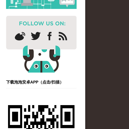
下载泡泡安卓APP（点击/扫描）