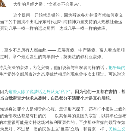
大街的月经之辩：“文革会不会重来”。
这个提问一开始就是错的，因为辩论各方并没有就如何定义
当下的中国搞不出毛泽东时代那种纯精神力量支持的大规模社会运
买到几乎一模一样的运动局面，达成几乎一模一样的效应。
，至少不是所有人都如此 —— 底层真傻、中产装傻、富人看热闹顺
过时。举个最近发生的简单例子，英美法的叙利亚轰炸。
支持英美法的轰炸，为之兴奋，他们说着与当权者同样的话，
把平民的
共产党外交部所表达之态度截然相反的现象曾多次出现过。可以说这
因为
这些人除了说梦话之外从无“私下”
。
因为他们一直都在害怕，甚
当自我审查之欲求来袭时，自己都分不清哪个才是真心所想。
知道身边哪个人是领导的心腹、意识形态探子、还有打小报告上瘾的
的全部表达都是有目的的——以其领导的意图为宗旨，以其单位颁布
局的本意很可能是支持这场对叙利亚轰炸的，至少那些官媒的领导在如
为反对，不过是一贯的民族主义“反美”立场，和普京一样，
民族主义