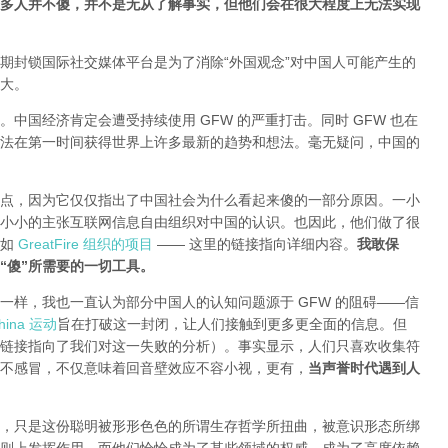
多人并不傻，并不是无从了解事实，但他们会在很大程度上无法实现
期封锁国际社交媒体平台是为了消除“外国观念”对中国人可能产生的
大。
中国经济肯定会遭受持续使用 GFW 的严重打击。同时 GFW 也在
法在第一时间获得世界上许多最新的趋势和想法。毫无疑问，中国的
点，因为它仅仅指出了中国社会为什么看起来傻的一部分原因。一小
小小的主张互联网信息自由组织对中国的认识。也因此，他们做了很
就如
GreatFire 组织的项目
—— 这里的链接指向详细内容。
我敢保
“傻”所需要的一切工具。
一样，我也一直认为部分中国人的认知问题源于 GFW 的阻碍——信
ina 运动
旨在打破这一封闭，让人们接触到更多更全面的信息。但
链接指向了我们对这一失败的分析
）。事实显示，人们只喜欢收集符
不感冒，不仅意味着回音壁效应不容小视，更有，
当声誉时代遇到人
，只是这份聪明被形形色色的所谓生存哲学所扭曲，被意识形态所绑