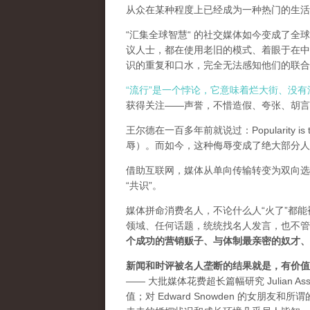
从众在某种程度上已经成为一种热门的生活
“汇集全球智慧“ 的社交媒体如今变成了
议人士，都在使用老旧的模式、着眼于在中
识的重复和口水，完全无法感知他们的联合
“流行”是一个悖论，它意味着烂大街、没
获得关注——声誉，不惜造假、夸张、胡言乱
王尔德在一百多年前就说过：Popularity is th
辱）。而如今，这种侮辱变成了绝大部分人
借助互联网，媒体从单向传输转变为双向选
“共识”。
媒体拼命消费名人，不论什么人“火了”都
领域、任何话题，统统找名人发言，也不管
个成功的营销贩子、与体制最亲密的奴才、
新闻和时评被名人垄断的结果就是，有价值
—— 大批媒体花费超长篇幅研究 Julian As
值；对 Edward Snowden 的女朋