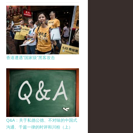
香港遭遇"国家级"黑客攻击
Q&A：关于私德公德、不对味的中国式
沟通、千篇一律的时评和川粉（上）