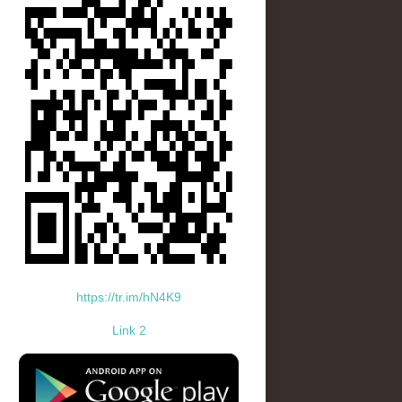
https://tr.im/hN4K9
Link 2
standard-icon-googleplay-app-store.png