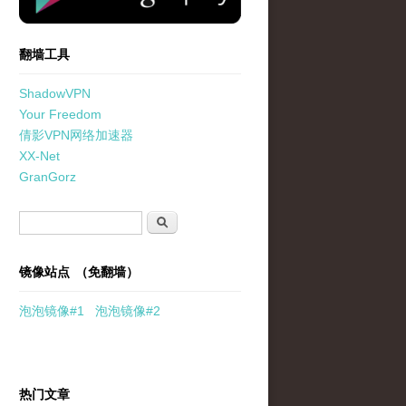
翻墙工具
ShadowVPN
Your Freedom
倩影VPN网络加速器
XX-Net
GranGorz
搜索表单
搜索
镜像站点 （免翻墙）
泡泡
镜像
#1
泡泡
镜像#2
热门文章