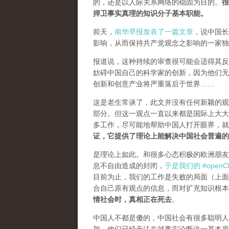
的，还是以人际关系网络的稳固为目的。
很
捍卫事实真理的知识分子基本职能。
前天，
南华早报发表了一篇文章
，说中国长
影响，从而保持共产党观念之影响的一家独
报道说，这种持续的审查很可能会适得其反。
妨碍中国自己的科学家的创新，因为他们无
创新和创意产业将严重落后于世界……
这是老生常谈了，此文并没有任何新颖的观
部分。但这一观点一直以来都是国际上大大
多工作，尽可能地帮助中国人打开眼界，
证，它提供了理论上能解决中国社会普遍的
是理论上如此。和很多心态积极的欧洲朋友
息不自由造成的封闭，
于是我们的 #openCh
目前为止，我们的工作是失败的局面（
上面
合自己原有观点的信息，而对扩充知识根本
情社会时，真相正在死去
。
中国人不都是傻的，中国社会有很多聪明人