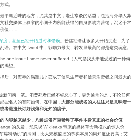
方式。
全球最平庸乏味的地方，尤其是中文，老生常谈的话题，包括海外华人异
文社交媒体上狭窄的小圈子内所能获得的自身影响力营销，沉迷于常
价值……
有深度，甚至已经开始过时和错误
。粉丝经济让很多人开始变态，为了
语。在中文 tweet 中，影响力最大、转发量最高的都是这类玩意。
e one insult I have never suffered（人气是我从未遭受过的一种侮
的渴望。
择后，对侮辱的渴望几乎变成了信息生产者和信息消费者之间最大的
能被新闻捞一笔。消费死者已经不够恶心了，更为通常的是，不论任何
那些名人的智商如何。
在中国，大部分能成名的人往往只是意味着一
或者最擅长讨好浅薄和无知的骗子。
的内容越来越少，八卦烂俗严重稀释了事件本身真正的社会价值
sange 的头发，却忽视 Wikileaks 带来的媒体革命新模式的惊人价
友和所谓的“爆料动机”的揣测，比大规模监控的事实本身的周知度还要高；艾