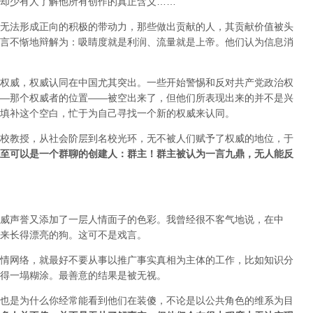
却少有人了解他所有创作的真正含义……
无法形成正向的积极的带动力，那些做出贡献的人，其贡献价值被头
言不惭地辩解为：吸睛度就是利润、流量就是上帝。他们认为信息消
权威，权威认同在中国尤其突出。一些开始警惕和反对共产党政治权
—那个权威者的位置——被空出来了，但他们所表现出来的并不是兴
填补这个空白，忙于为自己寻找一个新的权威来认同。
校教授，从社会阶层到名校光环，无不被人们赋予了权威的地位，于
至可以是一个群聊的创建人：群主！群主被认为一言九鼎，无人能反
威声誉又添加了一层人情面子的色彩。我曾经很不客气地说，在中
来长得漂亮的狗。这可不是戏言。
情网络，就最好不要从事以推广事实真相为主体的工作，比如知识分
得一塌糊涂。最善意的结果是被无视。
也是为什么你经常能看到他们在装傻，不论是以公共角色的维系为目