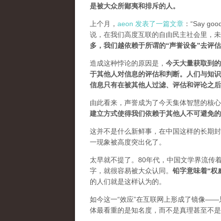
是被大众所鄙夷和排斥的人
。
上个月，
aeon 发表了一篇文章
：“Say goodb
说，在我们高度互联的自由民主社会里，未
多，我们越依赖于所谓的“声誉设备”去评
造成这种悖论的原因是，
今天大量获取到的
于其他人对信息的评估和判断。
人们与知识
信息只有在被其他人过滤、评估和评论之后
由此看来，声誉成为了今天集体智慧的核心
建立方式使得我们依赖于其他人不可避免的
这并不是什么新鲜事，在中国这样的长期封
一现象被高度突出化了。
太早就不提了。80年代，中国文学界流传
字，就很容易被大众认同。
铅字意味着“权
的人们就是这样认为的。
如今这一“效应”在互联网上形成了镜像——
体最看重的是知名度，而不是真理甚至不是