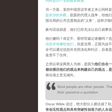
同样是共产党的政权根基。
另一方面，某些中国异议学者之本心同样是
益牵涉的杀戮
，肮脏的代理人战争，但他们
国当局的公开态度相反的“义务”，这样才
换句话说就是，他们已经无法让自己就事实
他们傻吗？肯定不。那些官媒记者傻吗？也
信息并传播给他们
，但是没用，正因为这不
全可以通过信息补充而淡化和纠正，后者是
改变不了任何。
之所以举这两类人为例，是因为
他们合在一
都在模仿他们的观点来构建自己的观点，
舆论场之意见倾向。
Most people are other people. Thei
their passions a quotation
Oscar Wilde 说过，绝大部分人都
有创见性观点和具有突破性创造力的人永远