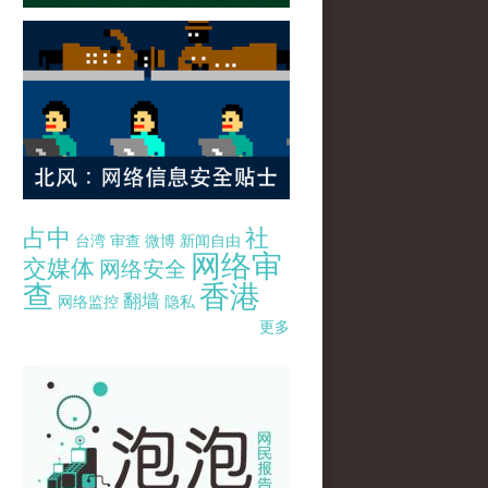
占中
社
台湾
审查
微博
新闻自由
网络审
交媒体
网络安全
查
香港
翻墙
网络监控
隐私
更多
pao-pao-banner-mirror-site-120814.jpg