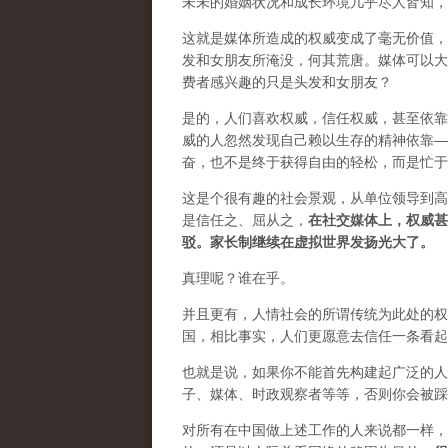
未未的婚姻状况和成长环境几乎尽人皆知，
这就是媒体所造成的权威变成了毫无价值，
发和女朋友所淹没，何其荒唐。媒体可以大
费者感兴趣的只是头发和女朋友？
是的，人们喜欢权威，信任权威，甚至依靠
威的人忽然发现自己赖以生存的精神依靠—
奋，也不是终于获得自由的轻松，而是忙于
这是个很有趣的社会景观，从单位领导到高
是信任之、屈从之，
在社交媒体上，权威甚
驳。家长制继续在虚拟世界发扬光大了。
真理呢？谁在乎。
并且更有，人情社会的所谓传统为此处的权
国，相比事实，人们更愿意去信任一条看起
也就是说，如果你不能首先构建起广泛的人
子、媒体、时政观察者等等，否则你会被踩
对所有在中国做上述工作的人来说都一样，