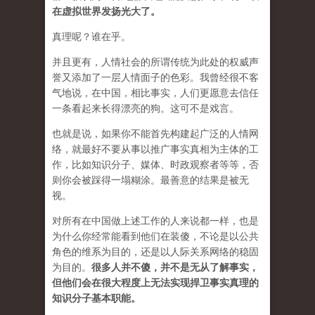
在虚拟世界发扬光大了。
真理呢？谁在乎。
并且更有，人情社会的所谓传统为此处的权威声
誉又添加了一层人情面子的色彩。我曾经很不客
气地说，在中国，相比事实，人们更愿意去信任
一条看起来长得漂亮的狗。这可不是戏言。
也就是说，如果你不能首先构建起广泛的人情网
络，就最好不要从事以推广事实真相为主体的工
作，比如知识分子、媒体、时政观察者等等，否
则你会被踩得一塌糊涂。最善意的结果是被无
视。
对所有在中国做上述工作的人来说都一样，也是
为什么你经常能看到他们在装傻，不论是以公共
角色的维系为目的，还是以人际关系网络的稳固
为目的。
很多人并不傻，并不是无从了解事实，
但他们会在很大程度上无法实现捍卫事实真理的
知识分子基本职能。