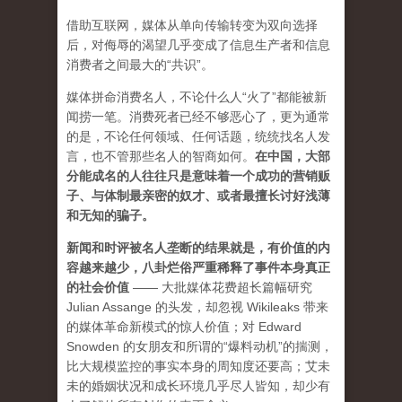
借助互联网，媒体从单向传输转变为双向选择
后，对侮辱的渴望几乎变成了信息生产者和信息
消费者之间最大的“共识”。
媒体拼命消费名人，不论什么人“火了”都能被新
闻捞一笔。消费死者已经不够恶心了，更为通常
的是，不论任何领域、任何话题，统统找名人发
言，也不管那些名人的智商如何。
在中国，大部
分能成名的人往往只是意味着一个成功的营销贩
子、与体制最亲密的奴才、或者最擅长讨好浅薄
和无知的骗子。
新闻和时评被名人垄断的结果就是，有价值的内
容越来越少，八卦烂俗严重稀释了事件本身真正
的社会价值
—— 大批媒体花费超长篇幅研究
Julian Assange 的头发，却忽视 Wikileaks 带来
的媒体革命新模式的惊人价值；对 Edward
Snowden 的女朋友和所谓的“爆料动机”的揣测，
比大规模监控的事实本身的周知度还要高；艾未
未的婚姻状况和成长环境几乎尽人皆知，却少有