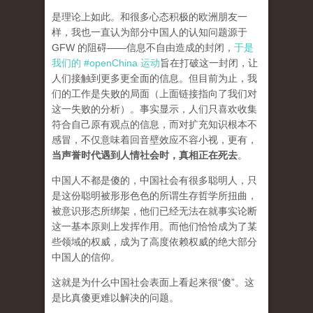
是理论上如此。和很多心态积极的欧洲朋友一
样，我也一直认为部分中国人的认知问题源于
GFW 的阻碍——信息不自由造成的封闭，
于是
我们的 #openChina 运动
旨在打破这一封闭，让
人们接触到更多更全面的信息。但目前为止，我
们的工作是失败的局面（
上面链接指向了我们对
这一失败的分析
）。事实显示，人们只喜欢收集
符合自己原有观点的信息，而对扩充知识根本不
感冒，不仅意味着回音壁效应不容小视，更有，
当声誉时代遇到人情社会时，真相正在死去
。
中国人不都是傻的，中国社会有很多聪明人，只
是这份聪明被形形色色的所谓生存哲学所扭曲，
被意识形态所绑架，他们已经无法在就事实论断
这一基本原则上发挥作用。而他们恰恰成为了某
些领域的权威，成为了高度依赖权威的绝大部分
中国人的信仰。
这就是为什么中国社会表面上看起来很“傻”。这
是比真傻更难以解决的问题。