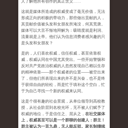
人了解他所有创作的真正含义……
这就是媒体所造成的权威变成了毫无价值，无法
形成正向的积极的带动力，那些做出贡献的人，
其贡献价值被头发和女朋友所淹没，何其荒唐。
媒体可以大言不惭地辩解为：吸睛度就是利润、
流量就是上帝。他们认为信息消费者感兴趣的只
是头发和女朋友？
是的，人们喜欢权威，信任权威，甚至依靠权
威，权威认同在中国尤其突出。一些开始警惕和
反对共产党政治权威的人忽然发现自己赖以生存
的精神依靠——那个权威者的位置——被空出来
了，但他们所表现出来的并不是兴奋，也不是终
于获得自由的轻松，而是忙于填补这个空白，忙
于为自己寻找一个新的权威来认同。
这是个很有趣的社会景观，从单位领导到高校教
授，从社会阶层到名校光环，无不被人们赋予了
权威的地位，于是信任之、屈从之，
在社交媒体
上，权威甚至可以是一个群聊的创建人：群主！
群主被认为一言九鼎，无人能反驳。家长制继续