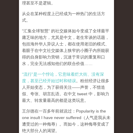
理甚至不是逻辑。
从众在某种程度上已经成为一种热门的生活方
式。
“汇集全球智慧“ 的社交媒体如今变成了全球最平
庸乏味的地方，尤其是中文，老生常谈的话题，
包括海外华人异议人士，都在使用老旧的模式、
着眼于在中文社交媒体上狭窄的小圈子内所能获
得的自身影响力营销，沉迷于常识的重复和口
水，完全无法感知他们的联合价值……
“流行”是一个悖论，它意味着烂大街、没有深
度，甚至已经开始过时和错误
。粉丝经济让很多
人开始变态，为了获得关注——声誉，不惜造
假、夸张、胡言乱语。在中文 tweet 中，影响力
最大、转发量最高的都是这类玩意。
王尔德在一百多年前就说过：Popularity is the
one insult I have never suffered（人气是我从未
遭受过的一种侮辱）。而如今，这种侮辱变成了
绝大部分人的渴望。