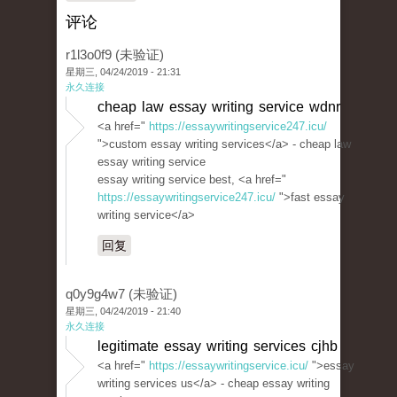
评论
r1l3o0f9 (未验证)
星期三, 04/24/2019 - 21:31
永久连接
cheap law essay writing service wdnr
<a href="
https://essaywritingservice247.icu/
">custom essay writing services</a> - cheap law
essay writing service
essay writing service best, <a href="
https://essaywritingservice247.icu/
">fast essay
writing service</a>
回复
q0y9g4w7 (未验证)
星期三, 04/24/2019 - 21:40
永久连接
legitimate essay writing services cjhb
<a href="
https://essaywritingservice.icu/
">essay
writing services us</a> - cheap essay writing