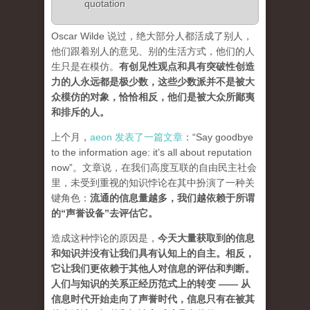
quotation
Oscar Wilde 说过，绝大部分人都活成了别人，
他们跟着别人的意见、别的生活方式，他们的人
生只是在模仿。
有创见性观点和具有突破性创造
力的人永远都是极少数，这些少数派并不是被大
众模仿的对象，恰恰相反，他们是被大众所鄙夷
和排斥的人
。
上个月，
aeon 发表了一篇文章
：“Say goodbye
to the information age: it’s all about reputation
now”。文章说，在我们高度互联的自由民主社会
里，未受到重视的知识悖论在其中扮演了一种关
键角色：
流通的信息量越多，我们越依赖于所谓
的“声誉设备”去评估它
。
造成这种悖论的原因是，
今天大量获取到的信息
和知识并没有让我们具有认知上的自主。相反，
它让我们更依赖于其他人对信息的评估和判断。
人们与知识的关系正经历范式上的转变 ——
从
信息时代开始走向了声誉时代，信息只有在被其