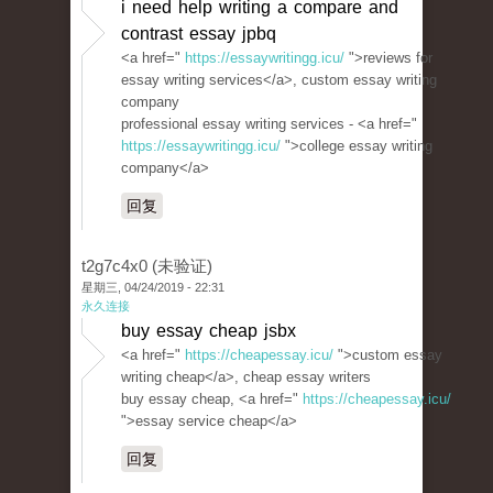
i need help writing a compare and
contrast essay jpbq
<a href="
https://essaywritingg.icu/
">reviews for
essay writing services</a>, custom essay writing
company
professional essay writing services - <a href="
https://essaywritingg.icu/
">college essay writing
company</a>
回复
t2g7c4x0 (未验证)
星期三, 04/24/2019 - 22:31
永久连接
buy essay cheap jsbx
<a href="
https://cheapessay.icu/
">custom essay
writing cheap</a>, cheap essay writers
buy essay cheap, <a href="
https://cheapessay.icu/
">essay service cheap</a>
回复