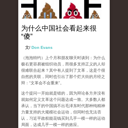
为什么中国社会看起来很
“傻”
文/
Don Evans
（泡泡特约）
上个月和朋友聊天时谈到：为什么
极右更容易被组织动员，而很多支持正义的人却
很难联合起来？其中有人提到了文革，这是个很
自然的关联，同时也引出了那个烂大街的月经之
辩：“文革会不会重来”。
这个提问一开始就是错的，因为辩论各方并没有
就如何定义文革这个问题达成一致。大多数人都
承认，当下的中国搞不出毛泽东时代那种纯精神
力量支持的大规模社会运动，但同时也无法否
认，习近平政权能花钱买到几乎一模一样的运动
局面，达成几乎一模一样的效应。