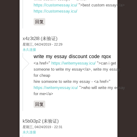
https://customessay.icu/
">best custom essay</a>
https://customessay.icu/
回复
x4z3t2l8 (未验证)
星期三, 04/24/2019 - 22:29
永久连接
write my essay discount code rqox
<a href="
https://writemyessay.icu/
">can i get
someone to write my essay</a>, write my essay
for cheap
hire someone to write my essay - <a href="
https://writemyessay.icu/
">who will write my essay
for me</a>
回复
k5b0i3p2 (未验证)
星期三, 04/24/2019 - 22:31
永久连接