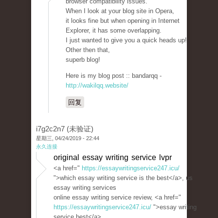
browser compatibility issues.
When I look at your blog site in Opera,
it looks fine but when opening in Internet
Explorer, it has some overlapping.
I just wanted to give you a quick heads up!
Other then that,
superb blog!
Here is my blog post :: bandarqq -
http://wakilqq.website/
回复
i7g2c2n7 (未验证)
星期三, 04/24/2019 - 22:44
永久连接
original essay writing service lvpr
<a href="
https://essaywritingservice247.icu/
">which essay writing service is the best</a>, us
essay writing services
online essay writing service review, <a href="
https://essaywritingservice247.icu/
">essay writing
service best</a>