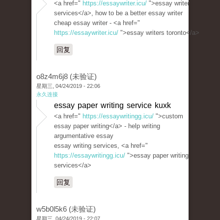
<a href="
https://essaywriter.icu/
">essay writer
services</a>, how to be a better essay writer
cheap essay writer - <a href="
https://essaywriter.icu/
">essay writers toronto</a>
回复
o8z4m6j8 (未验证)
星期三, 04/24/2019 - 22:06
永久连接
essay paper writing service kuxk
<a href="
https://essaywritingg.icu/
">custom
essay paper writing</a> - help writing
argumentative essay
essay writing services, <a href="
https://essaywritingg.icu/
">essay paper writing
services</a>
回复
w5b0l5k6 (未验证)
星期三, 04/24/2019 - 22:07