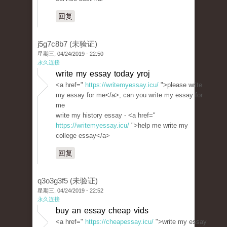
回复
j5g7c8b7 (未验证)
星期三, 04/24/2019 - 22:50
永久连接
write my essay today yroj
<a href="
https://writemyessay.icu/
">please write
my essay for me</a>, can you write my essay for
me
write my history essay - <a href="
https://writemyessay.icu/
">help me write my
college essay</a>
回复
q3o3g3f5 (未验证)
星期三, 04/24/2019 - 22:52
永久连接
buy an essay cheap vids
<a href="
https://cheapessay.icu/
">write my essay