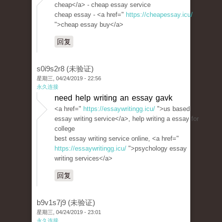
cheap</a> - cheap essay service
cheap essay - <a href="
https://cheapessay.icu/
">cheap essay buy</a>
回复
s0i9s2r8 (未验证)
星期三, 04/24/2019 - 22:56
永久连接
need help writing an essay gavk
<a href="
https://essaywritingg.icu/
">us based
essay writing service</a>, help writing a essay for
college
best essay writing service online, <a href="
https://essaywritingg.icu/
">psychology essay
writing services</a>
回复
b9v1s7j9 (未验证)
星期三, 04/24/2019 - 23:01
永久连接