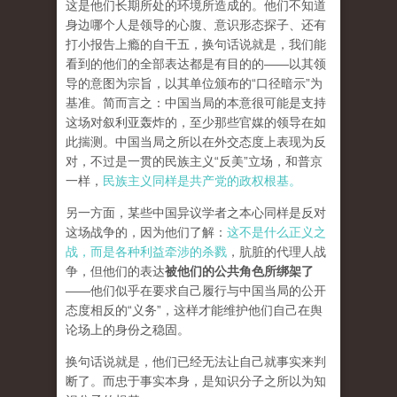
这是他们长期所处的环境所造成的。他们不知道
身边哪个人是领导的心腹、意识形态探子、还有
打小报告上瘾的自干五，换句话说就是，我们能
看到的他们的全部表达都是有目的的——以其领
导的意图为宗旨，以其单位颁布的“口径暗示”为
基准。简而言之：中国当局的本意很可能是支持
这场对叙利亚轰炸的，至少那些官媒的领导在如
此揣测。中国当局之所以在外交态度上表现为反
对，不过是一贯的民族主义“反美”立场，和普京
一样，
民族主义同样是共产党的政权根基。
另一方面，某些中国异议学者之本心同样是反对
这场战争的，因为他们了解：
这不是什么正义之
战，而是各种利益牵涉的杀戮
，肮脏的代理人战
争，但他们的表达
被他们的公共角色所绑架了
——他们似乎在要求自己履行与中国当局的公开
态度相反的“义务”，这样才能维护他们自己在舆
论场上的身份之稳固。
换句话说就是，他们已经无法让自己就事实来判
断了。而忠于事实本身，是知识分子之所以为知