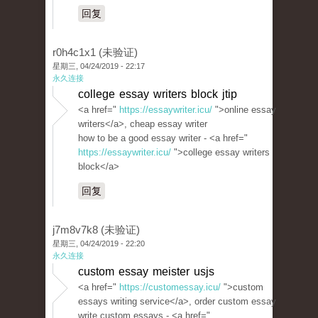
回复
r0h4c1x1 (未验证)
星期三, 04/24/2019 - 22:17
永久连接
college essay writers block jtip
<a href="
https://essaywriter.icu/
">online essay
writers</a>, cheap essay writer
how to be a good essay writer - <a href="
https://essaywriter.icu/
">college essay writers
block</a>
回复
j7m8v7k8 (未验证)
星期三, 04/24/2019 - 22:20
永久连接
custom essay meister usjs
<a href="
https://customessay.icu/
">custom
essays writing service</a>, order custom essay
write custom essays - <a href="