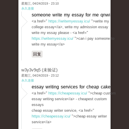
星期三, 04/24/2019 - 23:10
永久连接
someone write my essay for me qnwi
<a href="
https://writemyessay.icu/
">write my
college essay</a>, write my admission essay
write my essay please - <a href="
https://writemyessay.icu/
">can i pay someone to
write my essay</a>
回复
w3y3v9q5 (未验证)
星期三, 04/24/2019 - 23:12
永久连接
essay writing services for cheap cake
<a href="
https://cheapessay.icu/
">cheap custom
essay writing service</a> - cheapest custom
essays
cheap essay writer service, <a href="
https://cheapessay.icu/
">cheap essay writer
service</a>