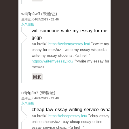
w4j3p4w3 (未验证)
星期三, 04/24/2019 - 21:46
永久连接
will someone write my essay for me
gcgp
<a href="
https://writemyessay.icu/
">write my
essay for me</a> - write my essay wikipedia
write my essay students, <a href="
https://writemyessay.icu/
">write my essay for
me</a>
回复
o4j4g4n7 (未验证)
星期三, 04/24/2019 - 21:48
永久连接
cheap law essay writing service ovha
<a href="
https://cheapessay.icu/
">buy essay
online cheap</a>, buy cheap essay online
essay service cheap, <a href="