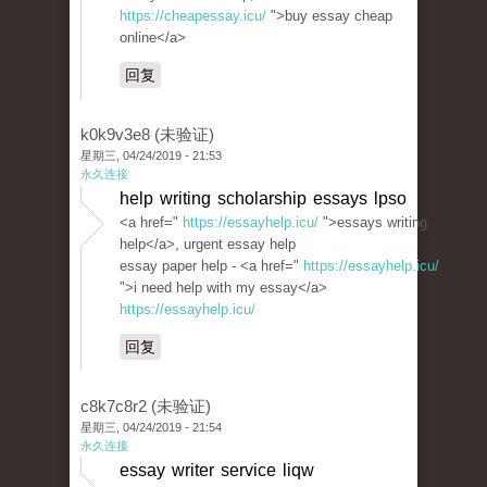
https://cheapessay.icu/
">buy essay cheap
online</a>
回复
k0k9v3e8 (未验证)
星期三, 04/24/2019 - 21:53
永久连接
help writing scholarship essays lpso
<a href="
https://essayhelp.icu/
">essays writing
help</a>, urgent essay help
essay paper help - <a href="
https://essayhelp.icu/
">i need help with my essay</a>
https://essayhelp.icu/
回复
c8k7c8r2 (未验证)
星期三, 04/24/2019 - 21:54
永久连接
essay writer service liqw