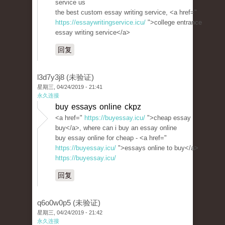
service us
the best custom essay writing service, <a href="
https://essaywritingservice.icu/
">college entrance
essay writing service</a>
回复
l3d7y3j8 (未验证)
星期三, 04/24/2019 - 21:41
永久连接
buy essays online ckpz
<a href="
https://buyessay.icu/
">cheap essay
buy</a>, where can i buy an essay online
buy essay online for cheap - <a href="
https://buyessay.icu/
">essays online to buy</a>
https://buyessay.icu/
回复
q6o0w0p5 (未验证)
星期三, 04/24/2019 - 21:42
永久连接