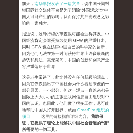
前天，
南华早报发表了一篇文章
，说中国长期封
锁国际社交媒体平台是为了消除“外国观念”对中
国人可能产生的影响，从而保持共产党观念之影
响的一家独大。
报道说，这种持续的审查很可能会适得其反。中
国经济肯定会遭受持续使用 GFW 的严重打击。
同时 GFW 也在妨碍中国自己的科学家的创新，
因为他们无法在第一时间获得世界上许多最新的
趋势和想法。毫无疑问，中国的创新和创意产业
将严重落后于世界……
这是老生常谈了，此文并没有任何新颖的观点，
因为它仅仅指出了中国社会为什么看起来傻的一
部分原因。一小部分。但这一观点一直以来都是
国际上大大小小的主张互联网信息自由组织对中
国的认识。也因此，他们做了很多工作，尽可能
地帮助中国人打开眼界，就如
GreatFire 组织的
项目
—— 这里的链接指向详细内容。
我敢保
证，它提供了理论上能解决中国社会普遍的“傻”
所需要的一切工具。