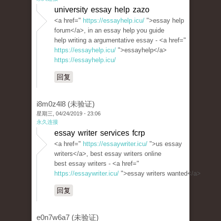
university essay help zazo
<a href="
https://essayhelp.icu/
">essay help
forum</a>, in an essay help you guide
help writing a argumentative essay - <a href="
https://essayhelp.icu/
">essayhelp</a>
https://essayhelp.icu/
回复
i8m0z4l8 (未验证)
星期三, 04/24/2019 - 23:06
永久连接
essay writer services fcrp
<a href="
https://essaywriter.icu/
">us essay
writers</a>, best essay writers online
best essay writers - <a href="
https://essaywriter.icu/
">essay writers wanted</a>
回复
e0n7w6a7 (未验证)