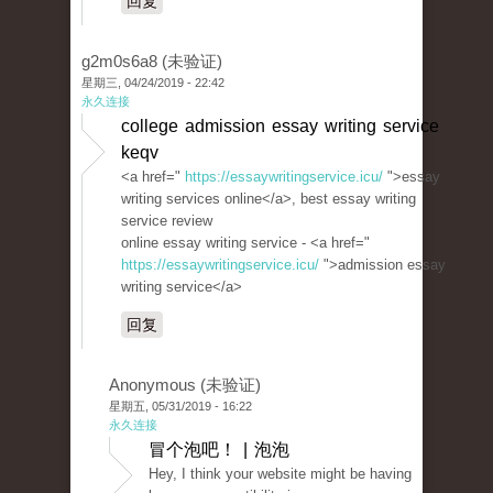
回复
g2m0s6a8 (未验证)
星期三, 04/24/2019 - 22:42
永久连接
college admission essay writing service
keqv
<a href="
https://essaywritingservice.icu/
">essay
writing services online</a>, best essay writing
service review
online essay writing service - <a href="
https://essaywritingservice.icu/
">admission essay
writing service</a>
回复
Anonymous (未验证)
星期五, 05/31/2019 - 16:22
永久连接
冒个泡吧！ | 泡泡
Hey, I think your website might be having