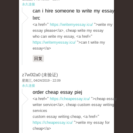
永久连接
can i hire someone to write my essay
lxrc
<a href="
https://writemyessay.icu/
">write my
essay please</a>, cheap write my essay
who can write my essay, <a href="
https://writemyessay.icu/
">can t write my
essay</a>
回复
z7w0l2a0 (未验证)
星期三, 04/24/2019 - 22:09
永久连接
order cheap essay piej
<a href="
https://cheapessay.icu/
">cheap essay
writer service</a>, cheap custom essay writing
services
custom essay writing cheap, <a href="
https://cheapessay.icu/
">write my essay for
cheap</a>