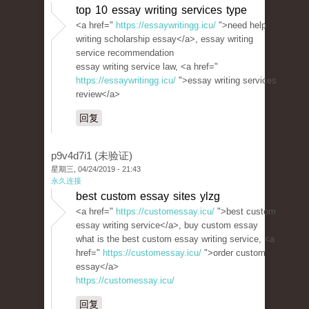
top 10 essay writing services type
<a href="
https://essaywritingg.icu/
">need help
writing scholarship essay</a>, essay writing
service recommendation
essay writing service law, <a href="
https://essaywritingg.icu/
">essay writing services
review</a>
回复
p9v4d7i1 (未验证)
星期三, 04/24/2019 - 21:43
永久连接
best custom essay sites ylzg
<a href="
https://customessay.icu/
">best custom
essay writing service</a>, buy custom essay
what is the best custom essay writing service, <a
href="
https://customessay.icu/
">order custom
essay</a>
https://customessay.icu/
回复