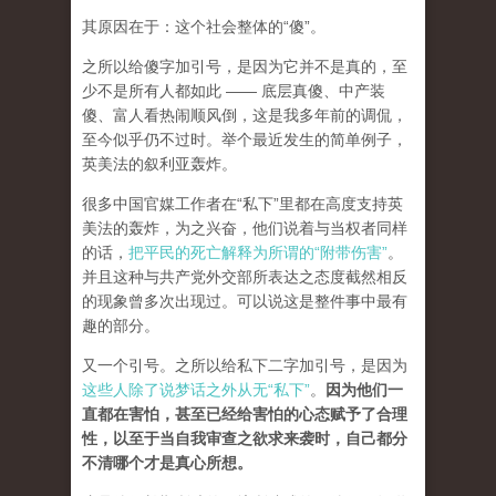
其原因在于：这个社会整体的“傻”。
之所以给傻字加引号，是因为它并不是真的，至
少不是所有人都如此 —— 底层真傻、中产装
傻、富人看热闹顺风倒，这是我多年前的调侃，
至今似乎仍不过时。举个最近发生的简单例子，
英美法的叙利亚轰炸。
很多中国官媒工作者在“私下”里都在高度支持英
美法的轰炸，为之兴奋，他们说着与当权者同样
的话，
把平民的死亡解释为所谓的“附带伤害”
。
并且这种与共产党外交部所表达之态度截然相反
的现象曾多次出现过。可以说这是整件事中最有
趣的部分。
又一个引号。之所以给私下二字加引号，是因为
这些人除了说梦话之外从无“私下”
。
因为他们一
直都在害怕，甚至已经给害怕的心态赋予了合理
性，以至于当自我审查之欲求来袭时，自己都分
不清哪个才是真心所想。