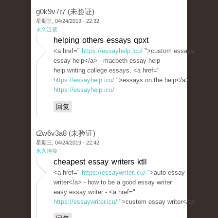
g0k9v7r7 (未验证)
星期三, 04/24/2019 - 22:32
永久连接
helping others essays qpxt
<a href="
https://essayhelp.icu/
">custom essays
essay help</a> - macbeth essay help
help writing college essays, <a href="
https://essayhelp.icu/
">essays on the help</a>
https://essayhelp.icu/
回复
t2w6v3a8 (未验证)
星期三, 04/24/2019 - 22:42
永久连接
cheapest essay writers ktll
<a href="
https://essaywriter.icu/
">auto essay
writer</a> - how to be a good essay writer
easy essay writer - <a href="
https://essaywriter.icu/
">custom essay writer</a>