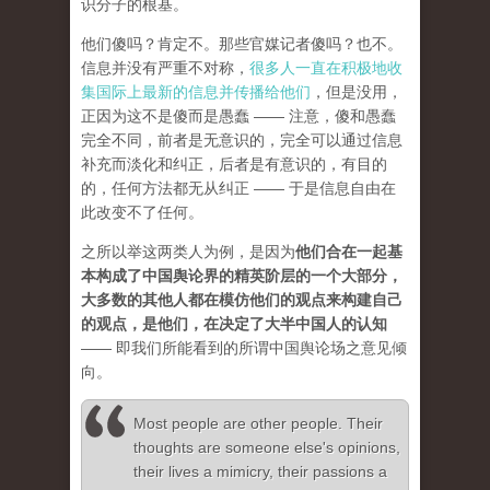
识分子的根基。
他们傻吗？肯定不。那些官媒记者傻吗？也不。
信息并没有严重不对称，
很多人一直在积极地收
集国际上最新的信息并传播给他们
，但是没用，
正因为这不是傻而是愚蠢 —— 注意，傻和愚蠢
完全不同，前者是无意识的，完全可以通过信息
补充而淡化和纠正，后者是有意识的，有目的
的，任何方法都无从纠正 —— 于是信息自由在
此改变不了任何。
之所以举这两类人为例，是因为
他们合在一起基
本构成了中国舆论界的精英阶层的一个大部分，
大多数的其他人都在模仿他们的观点来构建自己
的观点，是他们，在决定了大半中国人的认知
—— 即我们所能看到的所谓中国舆论场之意见倾
向。
Most people are other people. Their
thoughts are someone else's opinions,
their lives a mimicry, their passions a