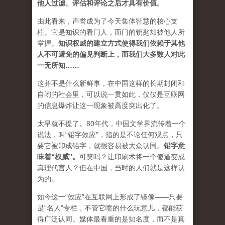
他人过滤、评估和评论之后才具有价值。
由此看来，声誉成为了今天集体智慧的核心支
柱。它是知识的看门人，而门的钥匙却被他人所
掌握。
知识权威的建立方式使得我们依赖于其他
人不可避免的偏见判断上，而我们大多数人对此
一无所知……
这并不是什么新鲜事，在中国这样的长期封闭和
自闭的社会里，可以说一贯如此，仅仅是互联网
的信息爆炸让这一现象被高度突出化了。
太早就不提了。80年代，中国文学界流传着一个
说法，叫“铅字效应”，指的是不论任何观点，只
要它被印成铅字，就很容易被大众认同。
铅字意
味着“权威”
。
可笑吗？让印刷术将一个傻逼变成
真理代言人？但在中国，当时的人们就是这样认
为的。
如今这一“效应”在互联网上形成了镜像——只要
是“名人”专栏，不管它喷的什么玩意儿，都能获
得广泛认同。媒体最看重的是知名度，而不是真