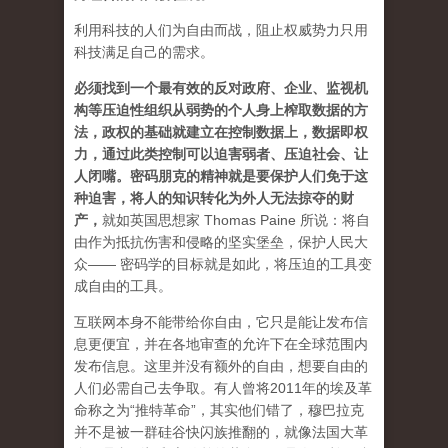
利用科技的人们为自由而战，阻止权威势力只用
科技满足自己的需求。
必须找到一个最有效的反对政府、企业、监视机
构等压迫性组织从弱势的个人身上榨取数据的方
法，政权的基础就建立在控制数据上，数据即权
力，通过此类控制可以迫害弱者、压迫社会、让
人闭嘴。密码朋克的精神就是要保护人们免于这
种迫害，将人的知识转化为外人无法掠夺的财
产
，
就如英国思想家 Thomas Paine 所说：将自
由作为抵抗伤害和侵略的坚实堡垒，保护人民大
众—— 密码学的目标就是如此，将压迫的工具变
成自由的工具。
互联网本身不能带给你自由，它只是能让发布信
息更便宜，并在各地审查的允许下在全球范围内
发布信息。这里并没有额外的自由，想要自由的
人们必需自己去争取。有人曾将2011年的埃及革
命称之为“推特革命”，其实他们错了，穆巴拉克
并不是被一群硅谷快闪族推翻的，就像法国大革