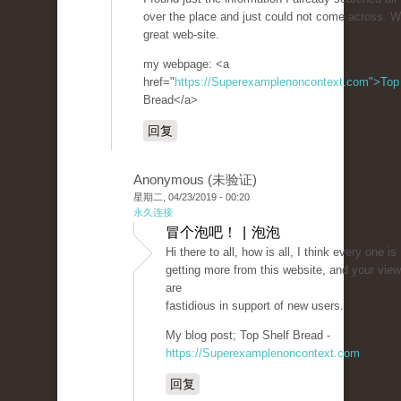
over the place and just could not come across. W
great web-site.
my webpage: <a
href="
https://Superexamplenoncontext.com">Top
Bread</a>
回复
Anonymous (未验证)
星期二, 04/23/2019 - 00:20
永久连接
冒个泡吧！ | 泡泡
Hi there to all, how is all, I think every one is
getting more from this website, and your vie
are
fastidious in support of new users.
My blog post; Top Shelf Bread -
https://Superexamplenoncontext.com
回复