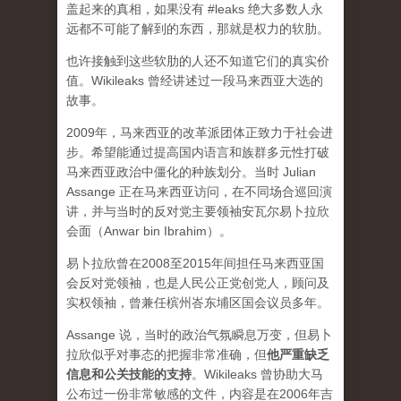
盖起来的真相，如果没有 #leaks 绝大多数人永
远都不可能了解到的东西，那就是权力的软肋。
也许接触到这些软肋的人还不知道它们的真实价
值。Wikileaks 曾经讲述过一段马来西亚大选的
故事。
2009年，马来西亚的改革派团体正致力于社会进
步。希望能通过提高国内语言和族群多元性打破
马来西亚政治中僵化的种族划分。当时 Julian
Assange 正在马来西亚访问，在不同场合巡回演
讲，并与当时的反对党主要领袖安瓦尔易卜拉欣
会面（Anwar bin Ibrahim）。
易卜拉欣曾在2008至2015年间担任马来西亚国
会反对党领袖，也是人民公正党创党人，顾问及
实权领袖，曾兼任槟州峇东埔区国会议员多年。
Assange 说，当时的政治气氛瞬息万变，但易卜
拉欣似乎对事态的把握非常准确，但
他严重缺乏
信息和公关技能的支持
。Wikileaks 曾协助大马
公布过一份非常敏感的文件，内容是在2006年吉