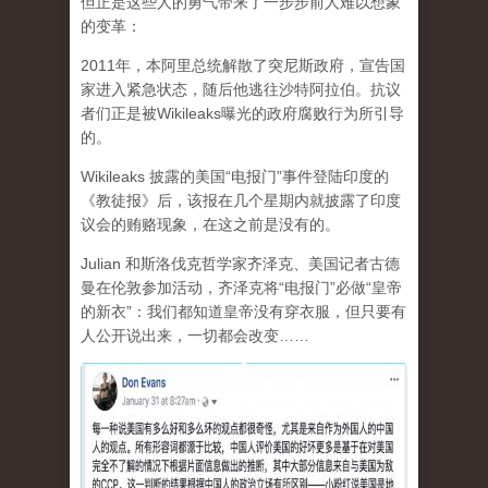
但正是这些人的勇气带来了一步步前人难以想象
的变革：
2011年，本阿里总统解散了突尼斯政府，宣告国
家进入紧急状态，随后他逃往沙特阿拉伯。抗议
者们正是被Wikileaks曝光的政府腐败行为所引导
的。
Wikileaks 披露的美国“电报门”事件登陆印度的
《教徒报》后，该报在几个星期内就披露了印度
议会的贿赂现象，在这之前是没有的。
Julian 和斯洛伐克哲学家齐泽克、美国记者古德
曼在伦敦参加活动，齐泽克将“电报门”必做“皇帝
的新衣”：我们都知道皇帝没有穿衣服，但只要有
人公开说出来，一切都会改变……