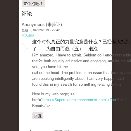
冒个泡吧！
评论
Anonymous (未验证)
星期一, 04/22/2019 - 22:42
永久连接
这个时代真正的力量究竟是什么？已经有人找到
了——为自由而战（五） | 泡泡
I?m amazed, I have to admit. Seldom do I encounter a bl
that?s both equally educative and engaging, and let me tel
you, you have hit the
nail on the head. The problem is an issue that too few folk
are speaking intelligently about. I am very happy that I
found this in my search for something relating to this.
Here is my web page; <a
href="
https://Superexamplenoncontext.com">Top
Shelf
Bread</a>
回复