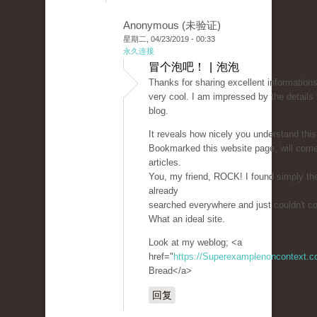
Anonymous (未验证)
星期二, 04/23/2019 - 00:33
永久连接
冒个泡吧！ | 泡泡
Thanks for sharing excellent informations
very cool. I am impressed by the details 
blog.
It reveals how nicely you understand this
Bookmarked this website page, will com
articles.
You, my friend, ROCK! I found simply the
already
searched everywhere and just couldn't c
What an ideal site.
Look at my weblog; <a
href="
https://Superexamplenoncontext.
Bread</a>
回复