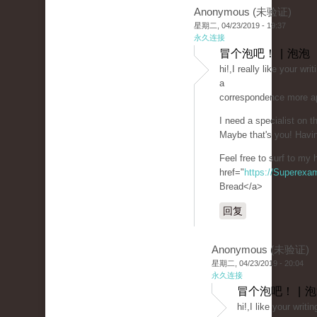
Anonymous (未验证)
星期二, 04/23/2019 - 19:37
永久连接
冒个泡吧！ | 泡泡
hi!,I really like your wr
a
correspondence more a
I need a specialist on 
Maybe that's you! Havin
Feel free to surf to my
href="
https://Superexa
Bread</a>
回复
Anonymous (未验证)
星期二, 04/23/2019 - 20:04
永久连接
冒个泡吧！ | 
hi!,I like your writi