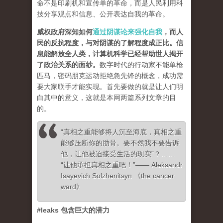
命不是印刷机和宣传单的革命，而是人民利用科
技分享观点和信息、公开表达自我的革命。
威权政府深知如何
通过阴谋论来强化自我
，而人
民的反抗程度，与对阴谋的了解程度成正比。信
息能解放全人类，计算机科学已经帮助世人揭开
了政治关系的面纱
。
数字时代的行动家不能单枪
匹马，密码朋克运动拒绝急先锋的概念，成功需
要大家联手才能实现。首先要做的就是让人们明
白其中的意义，这就是本网两篇系列文章的目
的。
“真相之重能够将人沉至海底，真相之重
能够压断你的肋骨。要不然我不要告诉
他，让他被迫接受生活的现实”？……
“让他承担真相之重吧！”—— Aleksandr
Isayevich Solzhenitsyn 《the cancer
ward》
#leaks 包含巨大的潜力