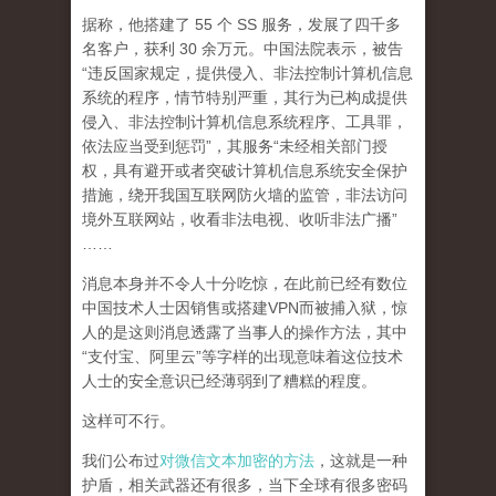
据称，他搭建了 55 个 SS 服务，发展了四千多
名客户，获利 30 余万元。中国法院表示，被告
“违反国家规定，提供侵入、非法控制计算机信息
系统的程序，情节特别严重，其行为已构成提供
侵入、非法控制计算机信息系统程序、工具罪，
依法应当受到惩罚”，其服务“未经相关部门授
权，具有避开或者突破计算机信息系统安全保护
措施，绕开我国互联网防火墙的监管，非法访问
境外互联网站，收看非法电视、收听非法广播”
……
消息本身并不令人十分吃惊，在此前已经有数位
中国技术人士因销售或搭建VPN而被捕入狱，惊
人的是这则消息透露了当事人的操作方法，其中
“支付宝、阿里云”等字样的出现意味着这位技术
人士的安全意识已经薄弱到了糟糕的程度。
这样可不行。
我们公布过
对微信文本加密的方法
，这就是一种
护盾，相关武器还有很多，当下全球有很多密码