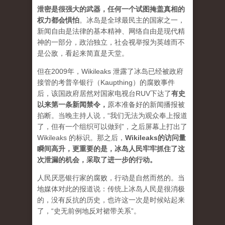
泄密是很强大的武器，任何一个试图掩盖真相的
权力都会惧怕
。
冰岛是全球最民主的国家之一，
新闻自由是法律的基本精神、网络自由是现代精
神的一部分，政治独立，社会视举报为英雄而不
是公敌，看起来简直是天堂。
但在2009年，Wikileaks 泄露了冰岛已经被政府
接管的考普辛银行（Kaupthing）的腐败事件
后，该国政府居然对国家电视台RUV下达了
有史
以来第一条新闻禁令
，
原本准备好的新闻播报被
掐断。当晚主持人说，“我们无法为观众奉上报道
了，但有一个组织可以做到”，之后屏幕上打出了
Wikileaks 的标识。那之后，
Wikileaks的访问量
瞬间高升，更重要的是，冰岛人民牢牢抓住了这
次泄漏的机会，采取了进一步的行动。
人民厌恶银行家的腐败，行动是自然而然的。当
地媒体对此的报道说：传统上冰岛人民是很消极
的，没有反抗的历史，也许这一次是时候站起来
了，“史无前例地反对裙带关系”。