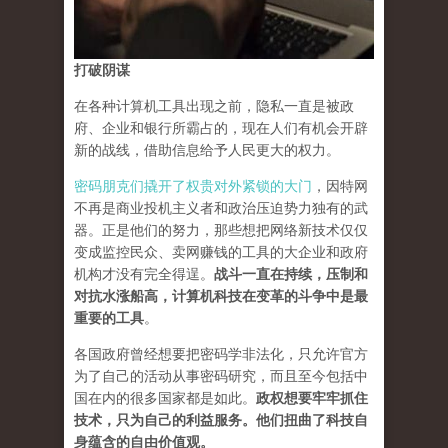
打破阴谋
在各种计算机工具出现之前，隐私一直是被政
府、企业和银行所霸占的，现在人们有机会开辟
新的战线，借助信息给予人民更大的权力。
密码朋克们撬开了权贵对外紧锁的大门
，因特网
不再是商业投机主义者和政治压迫势力独有的武
器。正是他们的努力，那些想把网络新技术仅仅
变成监控民众、卖网赚钱的工具的大企业和政府
机构才没有完全得逞。
战斗一直在持续，压制和
对抗水涨船高，计算机科技在变革的斗争中是最
重要的工具
。
各国政府曾经想要把密码学非法化，只允许官方
为了自己的活动从事密码研究，而且至今包括中
国在内的很多国家都是如此。
政权想要牢牢抓住
技术，只为自己的利益服务。他们扭曲了科技自
身蕴含的自由价值观。