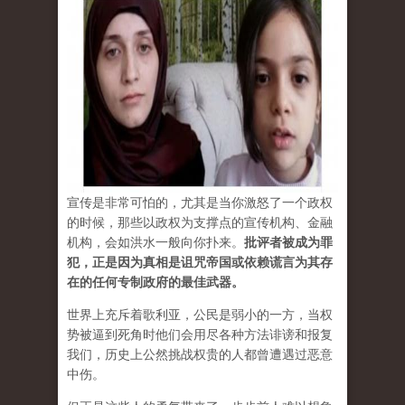
宣传是非常可怕的，尤其是当你激怒了一个政权
的时候，那些以政权为支撑点的宣传机构、金融
机构，会如洪水一般向你扑来。
批评者被成为罪
犯，正是因为真相是诅咒帝国或依赖谎言为其存
在的任何专制政府的最佳武器。
世界上充斥着歌利亚，公民是弱小的一方，当权
势被逼到死角时他们会用尽各种方法诽谤和报复
我们，历史上公然挑战权贵的人都曾遭遇过恶意
中伤。