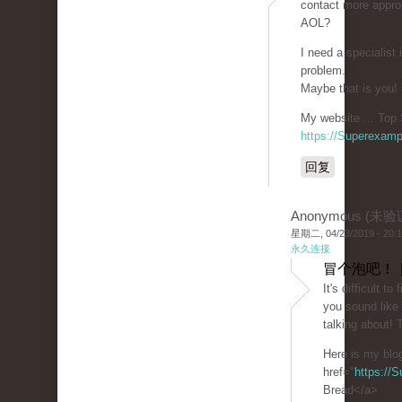
contact more approx
AOL?
I need a specialist
problem.
Maybe that is you!
My website ... Top 
https://Superexam
回复
Anonymous (未验
星期二, 04/23/2019 - 20:
永久连接
冒个泡吧！ 
It's difficult t
you sound like
talking about!
Here is my blo
href="
https://
Bread</a>