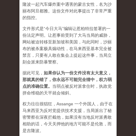
隆波一起汽车爆炸案中遇害的蒙古女性，名为沙
丽布阿旦都雅。这份文件对此事提出了非常严重
的指控。
文件形式是“今日大马”编辑让惹柏特拉签署的一
份法定声明。让惹事前受到了大马当局的威胁，
网站被迫转移至新加坡和美国，与此同时，沙丽
布的被杀案极具煽动性，在马来西亚基本完全被
禁言，只要有人敢在集会上提起这件事，当局立
刻会派来防暴警察。
据此可见，
如果你认为一份文件没有太大意义，
那就真的错了，你永远不可能完全猜中，权力弱
点的准确位置
。
当弱点被反对派拿住时，执政党
拼命维稳的天平就会倾斜。
权力往往很猖狂，Assange 一个外国人，由于在
马来西亚为反对党提供技术支援，当局派出了秘
密警察在深夜拦截他，如果没有当地反对派勇敢
相助的话，今天关押他的地方可能不是伦敦，而
是吉隆波。