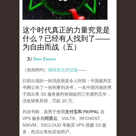
这个时代真正的力量究竟是
什么？已经有人找到了——
为自由而战（五）
文/
Don Evans
（泡泡特约）
继续前文的话题
——
日前出现的一则消息很是令人吃惊：中国裁判文
书网公布了一份刑事判决书，一名中国河南的男
子因出售 SS 服务被判有期徒刑三年缓刑五年，
没收销售所得，罚款 10 万。
判决书称，该男子使用
支付宝和 PAYPAL
在
VPS 服务商
阿里云
、VULTR、RFCHOST、
50KVM、SSCLOUD 等购买 VPS 搭建 SS 服
务，然后出售给其他用户。