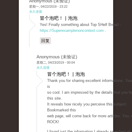
Anonymous (未验证)
星期一, 04/22/2019 - 23:22
永久连接
冒个泡吧！ | 泡泡
Yes! Finally something about Top SHelf Bread -
https://Superexamplenoncontext.com
.
回复
Anonymous (未验证)
星期二, 04/23/2019 - 00:04
永久连接
冒个泡吧！ | 泡泡
Thank you for sharing excellent informations. You
is
so cool. I am impressed by the details that you h
this site.
It reveals how nicely you perceive this subject.
Bookmarked this
web page, will come back for more articles. You, 
ROCK!
I found just the information I already searched all