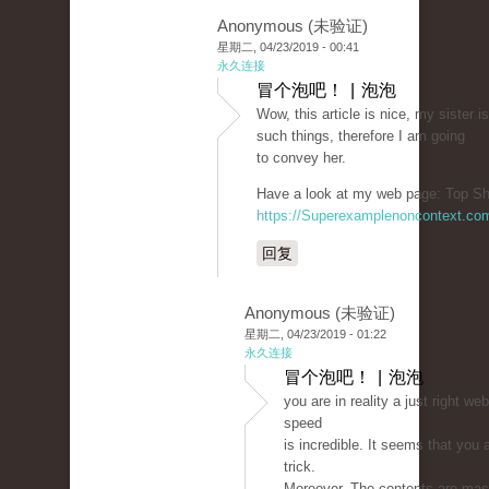
Anonymous (未验证)
星期二, 04/23/2019 - 00:41
永久连接
冒个泡吧！ | 泡泡
Wow, this article is nice, my sister i
such things, therefore I am going
to convey her.
Have a look at my web page: Top Sh
https://Superexamplenoncontext.co
回复
Anonymous (未验证)
星期二, 04/23/2019 - 01:22
永久连接
冒个泡吧！ | 泡泡
you are in reality a just right w
speed
is incredible. It seems that you 
trick.
Moreover, The contents are mas