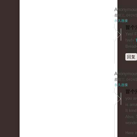
Anonymou
星期三, 04/24/20
永久连接
冒个
Yes! F
href="
Bread
回复
Anonymou
星期三, 04/24/20
永久连接
冒个
you ar
is ama
It kind
Also, 
wonder
Here i