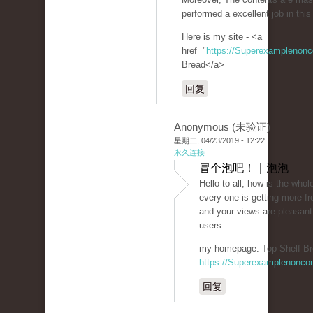
performed a excellent job in this
Here is my site - <a
href="
https://Superexamplenon
Bread</a>
回复
Anonymous (未验证)
星期二, 04/23/2019 - 12:22
永久连接
冒个泡吧！ | 泡泡
Hello to all, how is the whole
every one is getting more fr
and your views are pleasant
users.
my homepage: Top Shelf Br
https://Superexamplenonco
回复