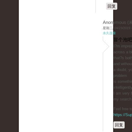
回复
Anonymous 
星期二, 04/23/2019 -
永久连接
冒个泡吧
I?m impres
across a b
that?s bot
and withou
a doubt, yo
problem
is somethi
intelligentl
I am very 
my search f
Feel free 
https://S
回复