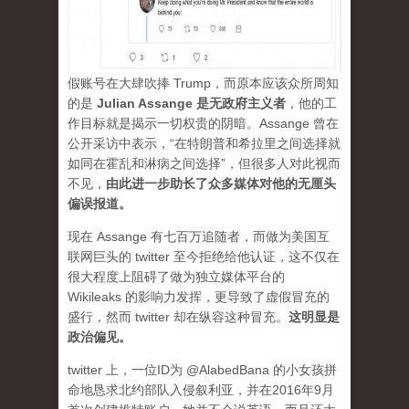
假账号在大肆吹捧 Trump，而原本应该众所周知
的是
Julian Assange 是无政府主义者
，他的工
作目标就是揭示一切权贵的阴暗。Assange 曾在
公开采访中表示，“在特朗普和希拉里之间选择就
如同在霍乱和淋病之间选择”，但很多人对此视而
不见，
由此进一步助长了众多媒体对他的无厘头
偏误报道。
现在 Assange 有七百万追随者，而做为美国互
联网巨头的 twitter 至今拒绝给他认证，这不仅在
很大程度上阻碍了做为独立媒体平台的
Wikileaks 的影响力发挥，更导致了虚假冒充的
盛行，然而 twitter 却在纵容这种冒充。
这明显是
政治偏见。
twitter 上，一位ID为 @AlabedBana 的小女孩拼
命地恳求北约部队入侵叙利亚，并在2016年9月