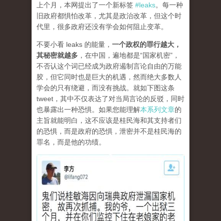
上个月，本网提出了一个新标签
#leaks
。每一种
旧政府都惧怕改革，尤其是政治改革，但这个时
代里，很多政府还没有学会如何阻止变革。
不要小看 leaks 的能量，
一个政权的罪行越大，
其秘密就越多
，在中国，遍地都是“国家机密”，
不否认这个词已经成为政府遏制言论自由的万能
胶，但它同时也是巨大的机遇，然而绝大多数人
学会的只有绕避，而没有挑战。就如下图这条
tweet，其中不仅表达了对当局言论的反驳，同时
也暴露出一种恐惧。如果您能理解
本系列文章
的
主旨就能明白，这不应该是桂民海和其支持者们
的恐惧，而是政府的恐惧，泄密并不是桂民海的
罪名，而是他的功绩。