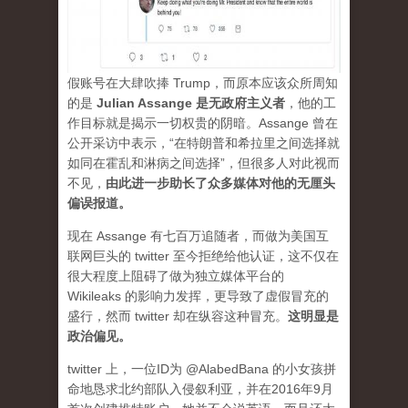
假账号在大肆吹捧 Trump，而原本应该众所周知
的是
Julian Assange 是无政府主义者
，他的工
作目标就是揭示一切权贵的阴暗。Assange 曾在
公开采访中表示，“在特朗普和希拉里之间选择就
如同在霍乱和淋病之间选择”，但很多人对此视而
不见，
由此进一步助长了众多媒体对他的无厘头
偏误报道。
现在 Assange 有七百万追随者，而做为美国互
联网巨头的 twitter 至今拒绝给他认证，这不仅在
很大程度上阻碍了做为独立媒体平台的
Wikileaks 的影响力发挥，更导致了虚假冒充的
盛行，然而 twitter 却在纵容这种冒充。
这明显是
政治偏见。
twitter 上，一位ID为 @AlabedBana 的小女孩拼
命地恳求北约部队入侵叙利亚，并在2016年9月