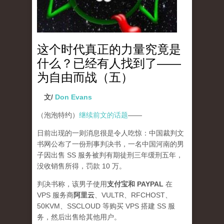
这个时代真正的力量究竟是
什么？已经有人找到了——
为自由而战（五）
文/
Don Evans
（泡泡特约）
继续前文的话题
——
日前出现的一则消息很是令人吃惊：中国裁判文
书网公布了一份刑事判决书，一名中国河南的男
子因出售 SS 服务被判有期徒刑三年缓刑五年，
没收销售所得，罚款 10 万。
判决书称，该男子使用
支付宝和 PAYPAL
在
VPS 服务商
阿里云
、VULTR、RFCHOST、
50KVM、SSCLOUD 等购买 VPS 搭建 SS 服
务，然后出售给其他用户。