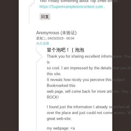
Yes! Finally something about Top SHelf Bread -
https://Superexamplenoncontext.com
.
回复
Anonymous (未验证)
星期二, 04/23/2019 - 00:04
永久连接
冒个泡吧！ | 泡泡
Thank you for sharing excellent informations. You
is
so cool. I am impressed by the details that you h
this site.
It reveals how nicely you perceive this subject.
Bookmarked this
web page, will come back for more articles. You, 
ROCK!
I found just the information I already searched all
over the place and just could not come across. W
great web-site.
my webpage: <a