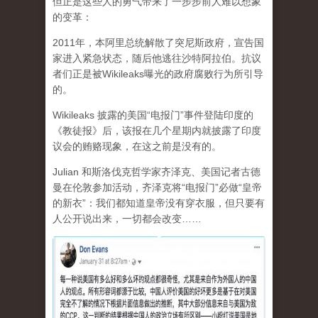
但正是这些人的勇气带来了一步步前人难以想象
的变革：
2011年，本阿里总统解散了突尼斯政府，宣告国
家进入紧急状态，随后他逃往沙特阿拉伯。抗议
者们正是被Wikileaks曝光的政府腐败行为所引导
的。
Wikileaks 披露的美国“电报门”事件登陆印度的
《教徒报》后，该报在几个星期内就披露了印度
议会的贿赂现象，在这之前是没有的。
Julian 和斯洛伐克哲学家齐泽克、美国记者古德
曼在伦敦参加活动，齐泽克将“电报门”必做“皇帝
的新衣”：我们都知道皇帝没有穿衣服，但只要有
人公开说出来，一切都会改变……