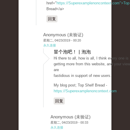
href="
https://Superexamplenoncontext.com">Top
Bread</a>
回复
Anonymous (未验证)
星期二, 04/23/2019 - 00:20
永久连接
冒个泡吧！ | 泡泡
Hi there to all, how is all, I think every one is
getting more from this website, and your vie
are
fastidious in support of new users.
My blog post; Top Shelf Bread -
https://Superexamplenoncontext.com
回复
Anonymous (未验证)
星期二, 04/23/2019 - 00:33
永久连接