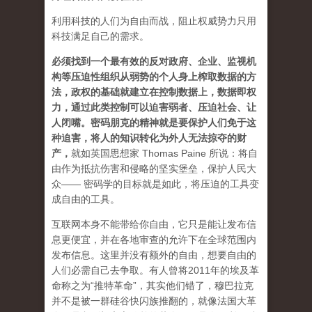
利用科技的人们为自由而战，阻止权威势力只用
科技满足自己的需求。
必须找到一个最有效的反对政府、企业、监视机
构等压迫性组织从弱势的个人身上榨取数据的方
法，政权的基础就建立在控制数据上，数据即权
力，通过此类控制可以迫害弱者、压迫社会、让
人闭嘴。密码朋克的精神就是要保护人们免于这
种迫害，将人的知识转化为外人无法掠夺的财
产
，
就如英国思想家 Thomas Paine 所说：将自
由作为抵抗伤害和侵略的坚实堡垒，保护人民大
众—— 密码学的目标就是如此，将压迫的工具变
成自由的工具。
互联网本身不能带给你自由，它只是能让发布信
息更便宜，并在各地审查的允许下在全球范围内
发布信息。这里并没有额外的自由，想要自由的
人们必需自己去争取。有人曾将2011年的埃及革
命称之为“推特革命”，其实他们错了，穆巴拉克
并不是被一群硅谷快闪族推翻的，就像法国大革