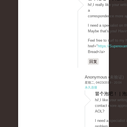
hi!,I really like your wr
a
correspondence more a
I need a specialist on 
Maybe that's you! Havin
Feel free to surf to my
href="
https://Superexa
Bread</a>
回复
Anonymous (未验证)
星期二, 04/23/2019 - 20:04
永久连接
冒个泡吧！ | 
hi!,I like your writi
contact more approx
AOL?
I need a specialist
problem.