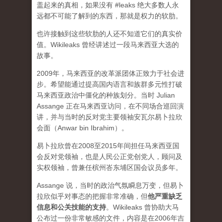
盖起来的真相，如果没有 #leaks 绝大多数人永
远都不可能了解到的东西，那就是权力的软肋。
也许接触到这些软肋的人还不知道它们的真实价
值。Wikileaks 曾经讲述过一段马来西亚大选的
故事。
2009年，马来西亚的改革派团体正致力于社会进
步。希望能通过提高国内语言和族群多元性打破
马来西亚政治中僵化的种族划分。当时 Julian
Assange 正在马来西亚访问，在不同场合巡回演
讲，并与当时的反对党主要领袖安瓦尔易卜拉欣
会面（Anwar bin Ibrahim）。
易卜拉欣曾在2008至2015年间担任马来西亚国
会反对党领袖，也是人民公正党创党人，顾问及
实权领袖，曾兼任槟州峇东埔区国会议员多年。
Assange 说，当时的政治气氛瞬息万变，但易卜
拉欣似乎对事态的把握非常准确，但
他严重缺乏
信息和公关技能的支持
。Wikileaks 曾协助大马
公布过一份非常敏感的文件，内容是在2006年吉