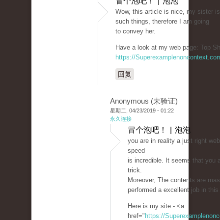
冒个泡吧！ | 泡泡
Wow, this article is nice, my sister i
such things, therefore I am going
to convey her.
Have a look at my web page: Top Sh
https://Superexamplenoncontext.co
回复
Anonymous (未验证)
星期二, 04/23/2019 - 01:22
永久连接
冒个泡吧！ | 泡泡
you are in reality a just right w
speed
is incredible. It seems that you 
trick.
Moreover, The contents are mas
performed a excellent job in this
Here is my site - <a
href="
https://Superexamplenon