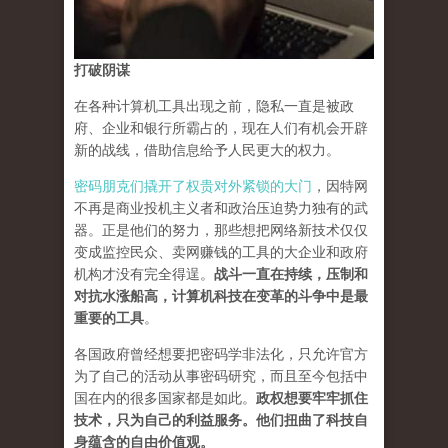
打破阴谋
在各种计算机工具出现之前，隐私一直是被政
府、企业和银行所霸占的，现在人们有机会开辟
新的战线，借助信息给予人民更大的权力。
密码朋克们撬开了权贵对外紧锁的大门
，因特网
不再是商业投机主义者和政治压迫势力独有的武
器。正是他们的努力，那些想把网络新技术仅仅
变成监控民众、卖网赚钱的工具的大企业和政府
机构才没有完全得逞。
战斗一直在持续，压制和
对抗水涨船高，计算机科技在变革的斗争中是最
重要的工具
。
各国政府曾经想要把密码学非法化，只允许官方
为了自己的活动从事密码研究，而且至今包括中
国在内的很多国家都是如此。
政权想要牢牢抓住
技术，只为自己的利益服务。他们扭曲了科技自
身蕴含的自由价值观。