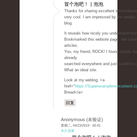
冒个泡吧！ | 泡泡
Thanks for sharing excellent informations
very cool. I am impressed by the details 
blog.
It reveals how nicely you understand this
Bookmarked this website page, will com
articles.
You, my friend, ROCK! I found simply the
already
searched everywhere and just couldn't c
What an ideal site.
Look at my weblog; <a
href="
https://Superexamplenoncontext.
Bread</a>
回复
Anonymous (未验证)
星期二, 04/23/2019 - 00:41
永久连接