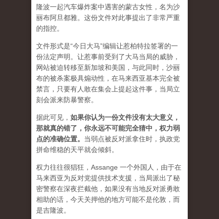
隆波一起汽车爆炸案中遇害的蒙古女性，名为沙
丽布阿旦都雅。这份文件对此事提出了非常严重
的指控。
文件形式是“今日大马”编辑让惹柏特拉签署的一
份法定声明。让惹事前受到了大马当局的威胁，
网站被迫转移至新加坡和美国，与此同时，沙丽
布的被杀案极具煽动性，在马来西亚基本完全被
禁言，只要有人敢在集会上提起这件事，当局立
刻会派来防暴警察。
据此可见，
如果你认为一份文件没有太大意义，
那就真的错了，你永远不可能完全猜中，权力弱
点的准确位置
。
当弱点被反对派拿住时，执政党
拼命维稳的天平就会倾斜。
权力往往很猖狂，Assange 一个外国人，由于在
马来西亚为反对党提供技术支援，当局派出了秘
密警察在深夜拦截他，如果没有当地反对派勇敢
相助的话，今天关押他的地方可能不是伦敦，而
是吉隆波。