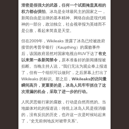
泄密是很强大的武器，任何一个试图掩盖真相的
权力都会惧怕
。
冰岛是全球最民主的国家之一，
新闻自由是法律的基本精神、网络自由是现代精
神的一部分，政治独立，社会视举报为英雄而不
是公敌，看起来简直是天堂。
但在2009年，Wikileaks 泄露了冰岛已经被政府
接管的考普辛银行（Kaupthing）的腐败事件
后，该国政府居然对国家电视台RUV下达了
有史
以来第一条新闻禁令
，
原本准备好的新闻播报被
掐断。当晚主持人说，“我们无法为观众奉上报道
了，但有一个组织可以做到”，之后屏幕上打出了
Wikileaks 的标识。那之后，
Wikileaks的访问量
瞬间高升，更重要的是，冰岛人民牢牢抓住了这
次泄漏的机会，采取了进一步的行动。
人民厌恶银行家的腐败，行动是自然而然的。当
地媒体对此的报道说：传统上冰岛人民是很消极
的，没有反抗的历史，也许这一次是时候站起来
了，“史无前例地反对裙带关系”。