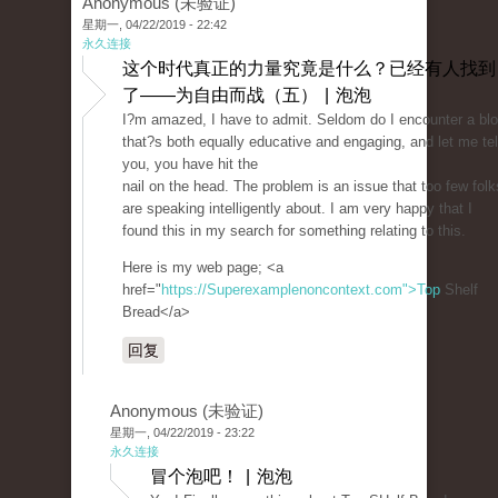
Anonymous (未验证)
星期一, 04/22/2019 - 22:42
永久连接
这个时代真正的力量究竟是什么？已经有人找到
了——为自由而战（五） | 泡泡
I?m amazed, I have to admit. Seldom do I encounter a bl
that?s both equally educative and engaging, and let me tel
you, you have hit the
nail on the head. The problem is an issue that too few folk
are speaking intelligently about. I am very happy that I
found this in my search for something relating to this.
Here is my web page; <a
href="
https://Superexamplenoncontext.com">Top
Shelf
Bread</a>
回复
Anonymous (未验证)
星期一, 04/22/2019 - 23:22
永久连接
冒个泡吧！ | 泡泡