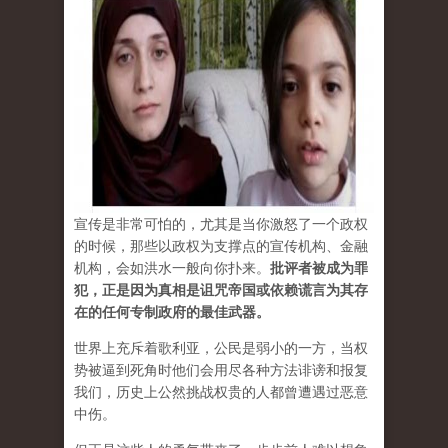
宣传是非常可怕的，尤其是当你激怒了一个政权
的时候，那些以政权为支撑点的宣传机构、金融
机构，会如洪水一般向你扑来。
批评者被成为罪
犯，正是因为真相是诅咒帝国或依赖谎言为其存
在的任何专制政府的最佳武器。
世界上充斥着歌利亚，公民是弱小的一方，当权
势被逼到死角时他们会用尽各种方法诽谤和报复
我们，历史上公然挑战权贵的人都曾遭遇过恶意
中伤。