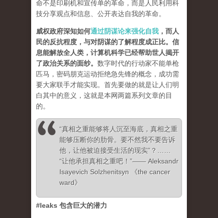
命不是印刷机和宣传单的革命，而是人民利用科
技分享观点和信息、公开表达自我的革命。
威权政府深知如何
通过阴谋论来强化自我
，而人
民的反抗程度，与对阴谋的了解程度成正比。信
息能解放全人类，计算机科学已经帮助世人揭开
了政治关系的面纱
。
数字时代的行动家不能单枪
匹马，密码朋克运动拒绝急先锋的概念，成功需
要大家联手才能实现。首先要做的就是让人们明
白其中的意义，这就是本网两篇系列文章的目
的。
“真相之重能够将人沉至海底，真相之重
能够压断你的肋骨。要不然我不要告诉
他，让他被迫接受生活的现实”？……
“让他承担真相之重吧！”—— Aleksandr
Isayevich Solzhenitsyn 《the cancer
ward》
#leaks 包含巨大的潜力