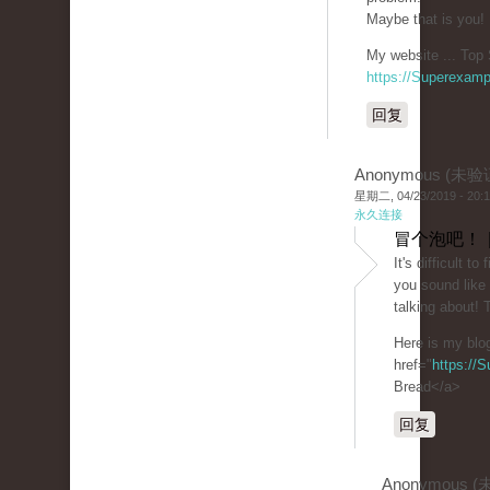
Maybe that is you!
My website ... Top 
https://Superexam
回复
Anonymous (未验
星期二, 04/23/2019 - 20:
永久连接
冒个泡吧！ 
It's difficult t
you sound like
talking about!
Here is my blo
href="
https://
Bread</a>
回复
Anonymous 