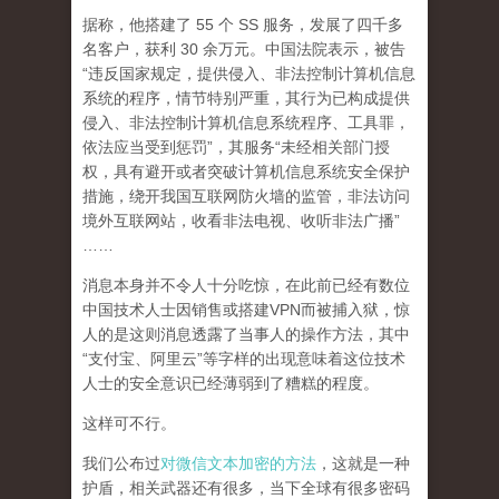
据称，他搭建了 55 个 SS 服务，发展了四千多
名客户，获利 30 余万元。中国法院表示，被告
“违反国家规定，提供侵入、非法控制计算机信息
系统的程序，情节特别严重，其行为已构成提供
侵入、非法控制计算机信息系统程序、工具罪，
依法应当受到惩罚”，其服务“未经相关部门授
权，具有避开或者突破计算机信息系统安全保护
措施，绕开我国互联网防火墙的监管，非法访问
境外互联网站，收看非法电视、收听非法广播”
……
消息本身并不令人十分吃惊，在此前已经有数位
中国技术人士因销售或搭建VPN而被捕入狱，惊
人的是这则消息透露了当事人的操作方法，其中
“支付宝、阿里云”等字样的出现意味着这位技术
人士的安全意识已经薄弱到了糟糕的程度。
这样可不行。
我们公布过
对微信文本加密的方法
，这就是一种
护盾，相关武器还有很多，当下全球有很多密码