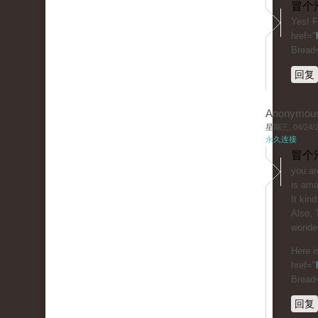
冒个
Yes! F
href="
Bread
回复
Anonymou
星期三, 04/24/20
永久连接
冒个
you ar
is ama
It kind
Also, 
wonder
Here i
href="
Bread
回复