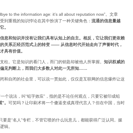
ye to the information age: it’s all about reputation now”。文章
受到重视的知识悖论在其中扮演了一种关键角色：
流通的信息量越
估它
。
信息和知识并没有让我们具有认知上的自主。相反，它让我们更依赖
的关系正经历范式上的转变 ——
从信息时代开始走向了声誉时代，
才具有价值。
支柱。它是知识的看门人，而门的钥匙却被他人所掌握。
知识权威的
偏见判断上，而我们大多数人对此一无所知……
闭和自闭的社会里，可以说一贯如此，仅仅是互联网的信息爆炸让这
着一个说法，叫“铅字效应”，指的是不论任何观点，只要它被印成铅
威”
。
可笑吗？让印刷术将一个傻逼变成真理代言人？但在中国，当时
只要是“名人”专栏，不管它喷的什么玩意儿，都能获得广泛认同。媒
逻辑。