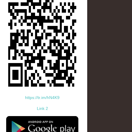
https://tr.im/hN4K9
Link 2
standard-icon-googleplay-app-store.png