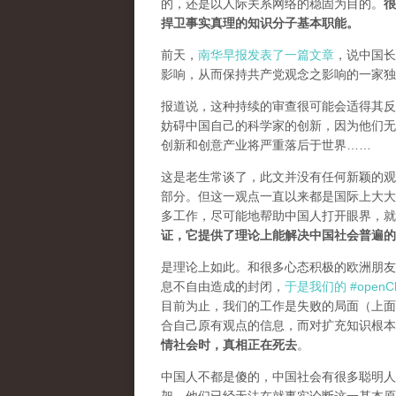
的，还是以人际关系网络的稳固为目的。
很
捍卫事实真理的知识分子基本职能。
前天，
南华早报发表了一篇文章
，说中国长
影响，从而保持共产党观念之影响的一家独
报道说，这种持续的审查很可能会适得其反。
妨碍中国自己的科学家的创新，因为他们无
创新和创意产业将严重落后于世界……
这是老生常谈了，此文并没有任何新颖的观
部分。但这一观点一直以来都是国际上大大
多工作，尽可能地帮助中国人打开眼界，
证，它提供了理论上能解决中国社会普遍的
是理论上如此。和很多心态积极的欧洲朋友
息不自由造成的封闭，
于是我们的 #openCh
目前为止，我们的工作是失败的局面（
上面
合自己原有观点的信息，而对扩充知识根本
情社会时，真相正在死去
。
中国人不都是傻的，中国社会有很多聪明人