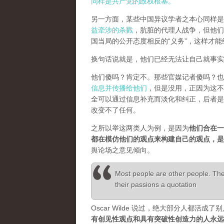
同样是共产党的政权根基。
另一方面，某些中国异议学者之本心同样是
益牵涉的杀戮
，肮脏的代理人战争，但他们
国当局的公开态度相反的“义务”，这样才
换句话说就是，他们已经无法让自己就事实
他们傻吗？肯定不。那些官媒记者傻吗？也
信息并传播给他们
，但是没用，正因为这不
全可以通过信息补充而淡化和纠正，后者是
改变不了任何。
之所以举这两类人为例，是因为
他们合在一
都在模仿他们的观点来构建自己的观点，
舆论场之意见倾向。
Most people are other people. Thei
their passions a quotation
Oscar Wilde 说过，绝大部分人都
有创见性观点和具有突破性创造力的人永远