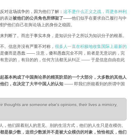
反对这场战争的，因为他们了解：
这不是什么正义之战，而是各种利
的表达
被他们的公共角色所绑架了
——他们似乎在要求自己履行与中
能维护他们自己在舆论场上的身份之稳固。
来判断了。而忠于事实本身，是知识分子之所以为知识分子的根基。
不。信息并没有严重不对称，
很多人一直在积极地收集国际上最新的
是傻而是愚蠢 —— 注意，傻和愚蠢完全不同，前者是无意识的，完
有意识的，有目的的，任何方法都无从纠正 —— 于是信息自由在此
起基本构成了中国舆论界的精英阶层的一个大部分，大多数的其他人
是他们，在决定了大半中国人的认知
—— 即我们所能看到的所谓中国
r thoughts are someone else's opinions, their lives a mimicry,
活成了别人，他们跟着别人的意见、别的生活方式，他们的人生只是在模仿。
都是极少数，这些少数派并不是被大众模仿的对象，恰恰相反，他们