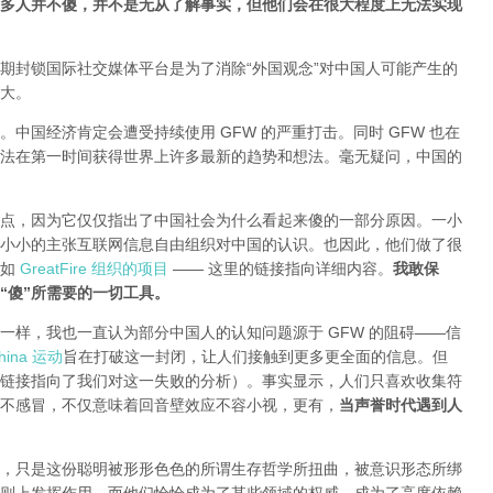
多人并不傻，并不是无从了解事实，但他们会在很大程度上无法实现
期封锁国际社交媒体平台是为了消除“外国观念”对中国人可能产生的
大。
中国经济肯定会遭受持续使用 GFW 的严重打击。同时 GFW 也在
法在第一时间获得世界上许多最新的趋势和想法。毫无疑问，中国的
点，因为它仅仅指出了中国社会为什么看起来傻的一部分原因。一小
小小的主张互联网信息自由组织对中国的认识。也因此，他们做了很
就如
GreatFire 组织的项目
—— 这里的链接指向详细内容。
我敢保
“傻”所需要的一切工具。
一样，我也一直认为部分中国人的认知问题源于 GFW 的阻碍——信
ina 运动
旨在打破这一封闭，让人们接触到更多更全面的信息。但
链接指向了我们对这一失败的分析
）。事实显示，人们只喜欢收集符
不感冒，不仅意味着回音壁效应不容小视，更有，
当声誉时代遇到人
，只是这份聪明被形形色色的所谓生存哲学所扭曲，被意识形态所绑