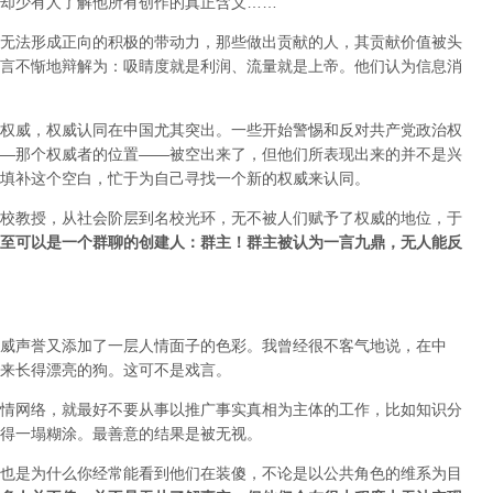
却少有人了解他所有创作的真正含义……
无法形成正向的积极的带动力，那些做出贡献的人，其贡献价值被头
言不惭地辩解为：吸睛度就是利润、流量就是上帝。他们认为信息消
权威，权威认同在中国尤其突出。一些开始警惕和反对共产党政治权
—那个权威者的位置——被空出来了，但他们所表现出来的并不是兴
填补这个空白，忙于为自己寻找一个新的权威来认同。
校教授，从社会阶层到名校光环，无不被人们赋予了权威的地位，于
至可以是一个群聊的创建人：群主！群主被认为一言九鼎，无人能反
威声誉又添加了一层人情面子的色彩。我曾经很不客气地说，在中
来长得漂亮的狗。这可不是戏言。
情网络，就最好不要从事以推广事实真相为主体的工作，比如知识分
得一塌糊涂。最善意的结果是被无视。
也是为什么你经常能看到他们在装傻，不论是以公共角色的维系为目