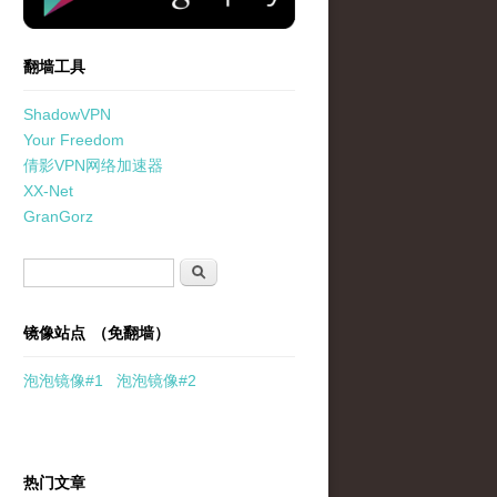
翻墙工具
ShadowVPN
Your Freedom
倩影VPN网络加速器
XX-Net
GranGorz
搜索表单
搜索
镜像站点 （免翻墙）
泡泡
镜像
#1
泡泡
镜像#2
热门文章