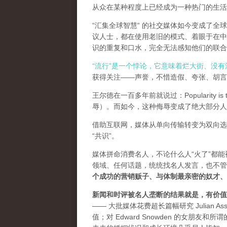
从众在某种程度上已经成为一种热门的生活
“汇集全球智慧“ 的社交媒体如今变成了
议人士，都在使用老旧的模式、着眼于在中
识的重复和口水，完全无法感知他们的联合
“流行”是一个悖论，它意味着烂大街、没
获得关注——声誉，不惜造假、夸张、胡言乱
王尔德在一百多年前就说过：Popularity is th
辱）。而如今，这种侮辱变成了绝大部分人
借助互联网，媒体从单向传输转变为双向选
“共识”。
媒体拼命消费名人，不论什么人“火了”都
领域、任何话题，统统找名人发言，也不管
个成功的营销贩子、与体制最亲密的奴才、
新闻和时评被名人垄断的结果就是，有价值
—— 大批媒体花费超长篇幅研究 Julian As
值；对 Edward Snowden 的女朋