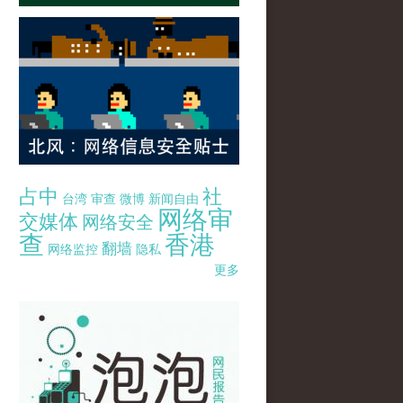
占中
社
台湾
审查
微博
新闻自由
网络审
交媒体
网络安全
查
香港
翻墙
网络监控
隐私
更多
pao-pao-banner-mirror-site-120814.jpg