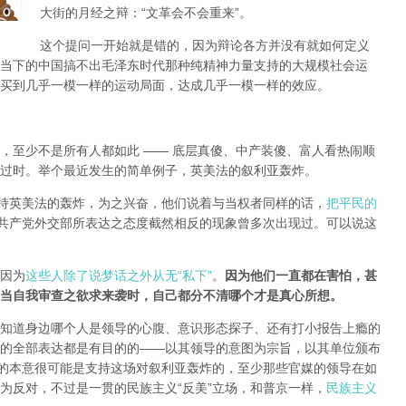
大街的月经之辩：“文革会不会重来”。
这个提问一开始就是错的，因为辩论各方并没有就如何定义
当下的中国搞不出毛泽东时代那种纯精神力量支持的大规模社会运
买到几乎一模一样的运动局面，达成几乎一模一样的效应。
，至少不是所有人都如此 —— 底层真傻、中产装傻、富人看热闹顺
过时。举个最近发生的简单例子，英美法的叙利亚轰炸。
支持英美法的轰炸，为之兴奋，他们说着与当权者同样的话，
把平民的
共产党外交部所表达之态度截然相反的现象曾多次出现过。可以说这
因为
这些人除了说梦话之外从无“私下”
。
因为他们一直都在害怕，甚
当自我审查之欲求来袭时，自己都分不清哪个才是真心所想。
知道身边哪个人是领导的心腹、意识形态探子、还有打小报告上瘾的
的全部表达都是有目的的——以其领导的意图为宗旨，以其单位颁布
局的本意很可能是支持这场对叙利亚轰炸的，至少那些官媒的领导在如
为反对，不过是一贯的民族主义“反美”立场，和普京一样，
民族主义