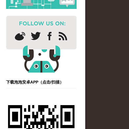
下载泡泡安卓APP（点击/扫描）