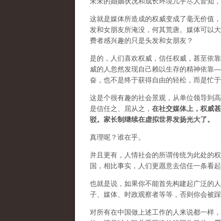
未未的婚姻状况和成长环境几乎尽人皆知，
这就是媒体所造成的权威变成了毫无价值，
发和女朋友所淹没，何其荒唐。媒体可以大
费者感兴趣的只是头发和女朋友？
是的，人们喜欢权威，信任权威，甚至依靠
威的人忽然发现自己赖以生存的精神依靠—
奋，也不是终于获得自由的轻松，而是忙于
这是个很有趣的社会景观，从单位领导到高
是信任之、屈从之，
在社交媒体上，权威甚
驳。家长制继续在虚拟世界发扬光大了。
真理呢？谁在乎。
并且更有，人情社会的所谓传统为此处的权
国，相比事实，人们更愿意去信任一条看起
也就是说，如果你不能首先构建起广泛的人
子、媒体、时政观察者等等，否则你会被踩
对所有在中国做上述工作的人来说都一样，