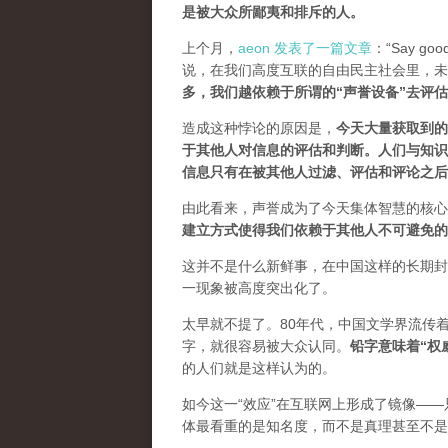
是被大众所鄙夷和排斥的人
。
上个月，
aeon 发表了一篇文章
：“Say goodb
说，在我们高度互联的自由民主社会里，未
多，我们越依赖于所谓的“声誉设备”去评
造成这种悖论的原因是，
今天大量获取到的
于其他人对信息的评估和判断。
人们与知识
信息只有在被其他人过滤、评估和评论之后
由此看来，声誉成为了今天集体智慧的核心
建立方式使得我们依赖于其他人不可避免的
这并不是什么新鲜事，在中国这样的长期封
一现象被高度突出化了。
太早就不提了。80年代，中国文学界流传
字，就很容易被大众认同。
铅字意味着“权
的人们就是这样认为的。
如今这一“效应”在互联网上形成了镜像——
体最看重的是知名度，而不是真理甚至不是