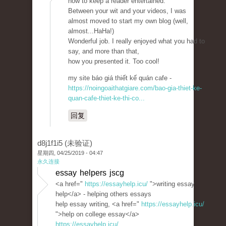
how to keep a reader entertained.
Between your wit and your videos, I was
almost moved to start my own blog (well,
almost...HaHa!)
Wonderful job. I really enjoyed what you had to
say, and more than that,
how you presented it. Too cool!
my site báo giá thiết kế quán cafe -
https://noingoaithatgiare.com/bao-gia-thiet-ke-
quan-cafe-thiet-ke-thi-co...
回复
d8j1f1i5 (未验证)
星期四, 04/25/2019 - 04:47
永久连接
essay helpers jscg
<a href="
https://essayhelp.icu/
">writing essay
help</a> - helping others essays
help essay writing, <a href="
https://essayhelp.icu/
">help on college essay</a>
https://essayhelp.icu/