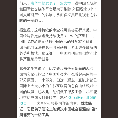
前天，
南华早报发表了一篇文章
，说中国长期封
锁国际社交媒体平台是为了消除“外国观念”对中
国人可能产生的影响，从而保持共产党观念之影
响的一家独大。
报道说，这种持续的审查很可能会适得其反。中
国经济肯定会遭受持续使用 GFW 的严重打击。
同时 GFW 也在妨碍中国自己的科学家的创新，
因为他们无法在第一时间获得世界上许多最新的
趋势和想法。毫无疑问，中国的创新和创意产业
将严重落后于世界……
这是老生常谈了，此文并没有任何新颖的观点，
因为它仅仅指出了中国社会为什么看起来傻的一
部分原因。一小部分。但这一观点一直以来都是
国际上大大小小的主张互联网信息自由组织对中
国的认识。也因此，他们做了很多工作，尽可能
地帮助中国人打开眼界，就如
GreatFire 组织的
项目
—— 这里的链接指向详细内容。
我敢保
证，它提供了理论上能解决中国社会普遍的“傻”
所需要的一切工具。