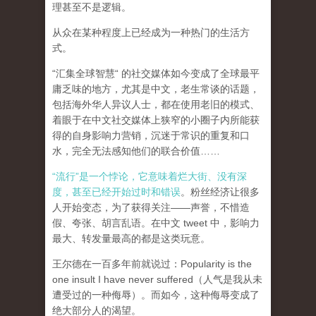
理甚至不是逻辑。
从众在某种程度上已经成为一种热门的生活方
式。
“汇集全球智慧“ 的社交媒体如今变成了全球最平
庸乏味的地方，尤其是中文，老生常谈的话题，
包括海外华人异议人士，都在使用老旧的模式、
着眼于在中文社交媒体上狭窄的小圈子内所能获
得的自身影响力营销，沉迷于常识的重复和口
水，完全无法感知他们的联合价值……
“流行”是一个悖论，它意味着烂大街、没有深
度，甚至已经开始过时和错误
。粉丝经济让很多
人开始变态，为了获得关注——声誉，不惜造
假、夸张、胡言乱语。在中文 tweet 中，影响力
最大、转发量最高的都是这类玩意。
王尔德在一百多年前就说过：Popularity is the
one insult I have never suffered（人气是我从未
遭受过的一种侮辱）。而如今，这种侮辱变成了
绝大部分人的渴望。