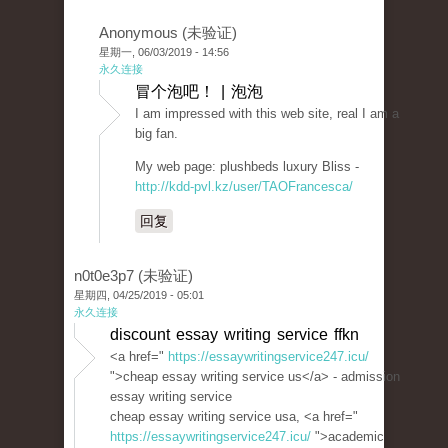
Anonymous (未验证)
星期一, 06/03/2019 - 14:56
永久连接
冒个泡吧！ | 泡泡
I am impressed with this web site, real I am a
big fan.
My web page: plushbeds luxury Bliss -
http://kdd-pvl.kz/user/TAOFrancesca/
回复
n0t0e3p7 (未验证)
星期四, 04/25/2019 - 05:01
永久连接
discount essay writing service ffkn
<a href="
https://essaywritingservice247.icu/
">cheap essay writing service us</a> - admission
essay writing service
cheap essay writing service usa, <a href="
https://essaywritingservice247.icu/
">academic