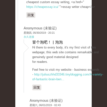
cheapest custom essay writing, <a href="
https://cheapessay.icu/
">essay writer cheap</a>
回复
Anonymous (未验证)
星期四, 05/30/2019 - 20:21
永久连接
冒个泡吧！ | 泡泡
Hi there to every body, it's my first visit of this
webpage; this web site contains remarkable and
genuinely good material designed
for readers.
Feel free to visit my website - business expands
-
http://juliuszhhd33346.tinyblogging.com/A-variety-
of-fantastic-brain-ben...
回复
Anonymous (未验证)
星期六, 06/01/2019 - 02:43