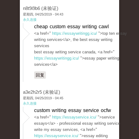
n8t9i9b6 (未验证)
星期四, 04/25/2019 - 04:43
永久连接
cheap custom essay writing cawl
<a href="
https://essaywritingg.icu/
">top ten essay
writing services</a>, the best essay writing
services
best essay writing service canada, <a href="
https://essaywritingg.icu/
">essay paper writing
services</a>
回复
a3e2h2r5 (未验证)
星期四, 04/25/2019 - 04:45
永久连接
custom writing essay service ocfw
<a href="
https://essayservice.icu/
">service
essays</a> - professional essay writing service
write my essay services, <a href="
https://essayservice.icu/
">essay editing