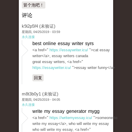
冒个泡吧！
评论
k9i2p5f4 (未验证)
星期四, 04/25/2019 - 03:59
永久连接
best online essay writer syrs
<a href="
https://essaywriter.icu/
">cat essay
writer</a>, essay writers canada
great essay writers, <a href="
https://essaywriter.icu/
">essay writer funny</a>
回复
m8t3b0y1 (未验证)
星期四, 04/25/2019 - 04:05
永久连接
write my essay generator mygg
<a href="
https://writemyessay.icu/
">someone to
write my essay</a>, who will write my essay
who will write my essay, <a href="