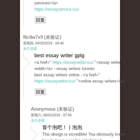
services</a>
https://essayservice.icu/
回复
f6c8w7x9 (未验证)
星期四, 04/25/2019 - 04:46
永久连接
best essay writer gplg
<a href="
https://essaywriter.icu/
">essay writer
reddit</a> - essay writers toronto
best essay writers online - <a href="
https://essaywriter.icu/
">online essay writers</a>
回复
Anonymous (未验证)
星期六, 06/01/2019 - 07:56
永久连接
冒个泡吧！ | 泡泡
This design is incredible! You obviously know