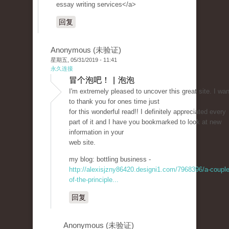
essay writing services</a>
回复
Anonymous (未验证)
星期五, 05/31/2019 - 11:41
永久连接
冒个泡吧！ | 泡泡
I'm extremely pleased to uncover this great site. I wan
to thank you for ones time just
for this wonderful read!! I definitely appreciated every
part of it and I have you bookmarked to look at new
information in your
web site.
my blog: bottling business -
http://alexisjzny86420.designi1.com/7968396/a-couple
of-the-principle...
回复
Anonymous (未验证)