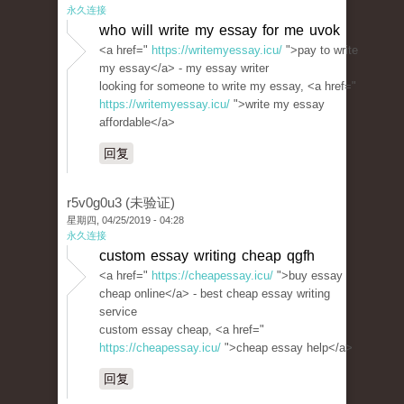
永久连接
who will write my essay for me uvok
<a href="
https://writemyessay.icu/
">pay to write
my essay</a> - my essay writer
looking for someone to write my essay, <a href="
https://writemyessay.icu/
">write my essay
affordable</a>
回复
r5v0g0u3 (未验证)
星期四, 04/25/2019 - 04:28
永久连接
custom essay writing cheap qgfh
<a href="
https://cheapessay.icu/
">buy essay
cheap online</a> - best cheap essay writing
service
custom essay cheap, <a href="
https://cheapessay.icu/
">cheap essay help</a>
回复