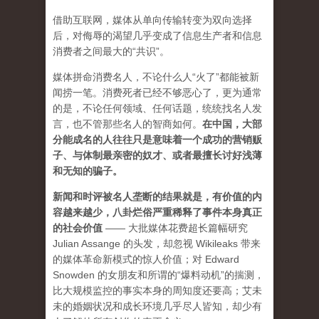
借助互联网，媒体从单向传输转变为双向选择
后，对侮辱的渴望几乎变成了信息生产者和信息
消费者之间最大的“共识”。
媒体拼命消费名人，不论什么人“火了”都能被新
闻捞一笔。消费死者已经不够恶心了，更为通常
的是，不论任何领域、任何话题，统统找名人发
言，也不管那些名人的智商如何。
在中国，大部
分能成名的人往往只是意味着一个成功的营销贩
子、与体制最亲密的奴才、或者最擅长讨好浅薄
和无知的骗子。
新闻和时评被名人垄断的结果就是，有价值的内
容越来越少，八卦烂俗严重稀释了事件本身真正
的社会价值
—— 大批媒体花费超长篇幅研究
Julian Assange 的头发，却忽视 Wikileaks 带来
的媒体革命新模式的惊人价值；对 Edward
Snowden 的女朋友和所谓的“爆料动机”的揣测，
比大规模监控的事实本身的周知度还要高；艾未
未的婚姻状况和成长环境几乎尽人皆知，却少有