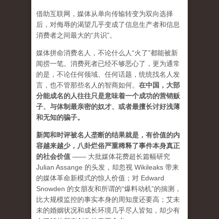
借助互联网，媒体从单向传输转变为双向选择
后，对侮辱的渴望几乎变成了信息生产者和信息
消费者之间最大的“共识”。
媒体拼命消费名人，不论什么人“火了”都能被新
闻捞一笔。消费死者已经不够恶心了，更为通常
的是，不论任何领域、任何话题，统统找名人发
言，也不管那些名人的智商如何。
在中国，大部
分能成名的人往往只是意味着一个成功的营销贩
子、与体制最亲密的奴才、或者最擅长讨好浅薄
和无知的骗子。
新闻和时评被名人垄断的结果就是，有价值的内
容越来越少，八卦烂俗严重稀释了事件本身真正
的社会价值
—— 大批媒体花费超长篇幅研究
Julian Assange 的头发，却忽视 Wikileaks 带来
的媒体革命新模式的惊人价值；对 Edward
Snowden 的女朋友和所谓的“爆料动机”的揣测，
比大规模监控的事实本身的周知度还要高；艾未
未的婚姻状况和成长环境几乎尽人皆知，却少有