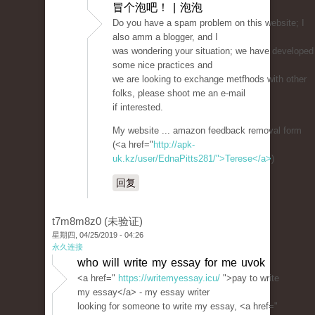
冒个泡吧！ | 泡泡
Do you have a spam problem on this website; I
also amm a blogger, and I
was wondering your situation; we have developed
some nice practices and
we are looking to exchange metfhods with other
folks, please shoot me an e-mail
if interested.
My website ... amazon feedback removal form
(<a href="
http://apk-
uk.kz/user/EdnaPitts281/">Terese</a>
)
回复
t7m8m8z0 (未验证)
星期四, 04/25/2019 - 04:26
永久连接
who will write my essay for me uvok
<a href="
https://writemyessay.icu/
">pay to write
my essay</a> - my essay writer
looking for someone to write my essay, <a href="