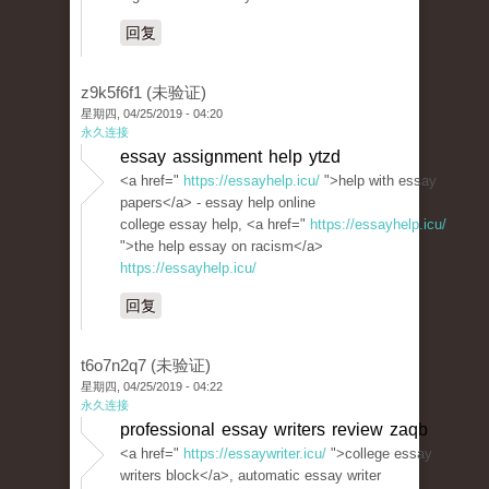
回复
z9k5f6f1 (未验证)
星期四, 04/25/2019 - 04:20
永久连接
essay assignment help ytzd
<a href="
https://essayhelp.icu/
">help with essay
papers</a> - essay help online
college essay help, <a href="
https://essayhelp.icu/
">the help essay on racism</a>
https://essayhelp.icu/
回复
t6o7n2q7 (未验证)
星期四, 04/25/2019 - 04:22
永久连接
professional essay writers review zaqb
<a href="
https://essaywriter.icu/
">college essay
writers block</a>, automatic essay writer