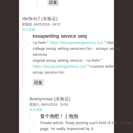
回复
r8e9k4s7 (未验证)
星期四, 04/25/2019 - 04:57
永久连接
essaywriting service seiq
<a href="
https://essaywritingservice.icu/
">best
college essay writing services</a> - essays writing
services
original essay writing service - <a href="
https://essaywritingservice.icu/
">custom writing
essay service</a>
回复
Anonymous (未验证)
星期六, 06/01/2019 - 16:55
永久连接
冒个泡吧！ | 泡泡
Greate article. Keep posting such kind of info on your
page. Im really impressed by it.