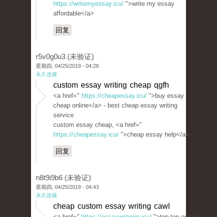
https://writemyessay.icu/
">write my essay
affordable</a>
回复
r5v0g0u3 (未验证)
星期四, 04/25/2019 - 04:28
永久连接
custom essay writing cheap qgfh
<a href="
https://cheapessay.icu/
">buy essay
cheap online</a> - best cheap essay writing
service
custom essay cheap, <a href="
https://cheapessay.icu/
">cheap essay help</a>
回复
n8t9i9b6 (未验证)
星期四, 04/25/2019 - 04:43
永久连接
cheap custom essay writing cawl
<a href="
https://essaywritingg.icu/
">top ten essay