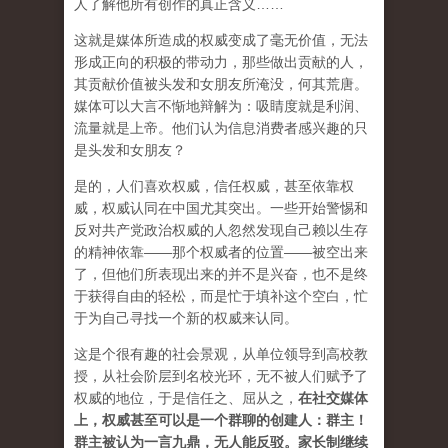
人了解他所有创作的真正含义……
这就是媒体所造成的权威变成了毫无价值，无法
形成正向的积极的带动力，那些做出贡献的人，
其贡献价值被头发和女朋友所淹没，何其荒唐。
媒体可以大言不惭地辩解为：吸睛度就是利润、
流量就是上帝。他们认为信息消费者感兴趣的只
是头发和女朋友？
是的，人们喜欢权威，信任权威，甚至依靠权
威，权威认同在中国尤其突出。一些开始警惕和
反对共产党政治权威的人忽然发现自己赖以生存
的精神依靠——那个权威者的位置——被空出来
了，但他们所表现出来的并不是兴奋，也不是终
于获得自由的轻松，而是忙于填补这个空白，忙
于为自己寻找一个新的权威来认同。
这是个很有趣的社会景观，从单位领导到高校教
授，从社会阶层到名校光环，无不被人们赋予了
权威的地位，于是信任之、屈从之，
在社交媒体
上，权威甚至可以是一个群聊的创建人：群主！
群主被认为一言九鼎，无人能反驳。家长制继续