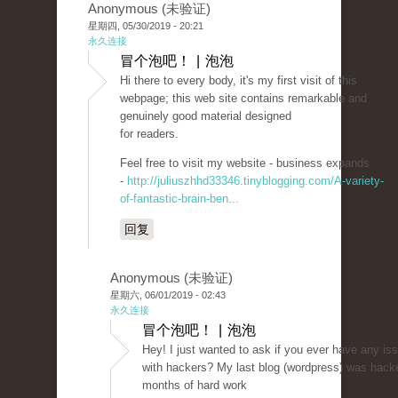
Anonymous (未验证)
星期四, 05/30/2019 - 20:21
永久连接
冒个泡吧！ | 泡泡
Hi there to every body, it's my first visit of this
webpage; this web site contains remarkable and
genuinely good material designed
for readers.
Feel free to visit my website - business expands
-
http://juliuszhhd33346.tinyblogging.com/A-variety-
of-fantastic-brain-ben...
回复
Anonymous (未验证)
星期六, 06/01/2019 - 02:43
永久连接
冒个泡吧！ | 泡泡
Hey! I just wanted to ask if you ever have any is
with hackers? My last blog (wordpress) was hack
months of hard work