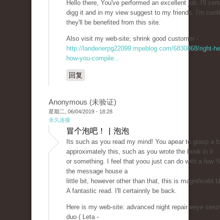
Hello there, You've performed an excellent job. I'll cert
digg it and in my view suggest to my friends. I'm conf
they'll be benefited from this site.
Also visit my web-site; shrink good customer -
http://landenerpg22099.mpeblog.com/6830868/right-her
how-you-compile...
回复
Anonymous (未验证)
星期二, 06/04/2019 - 18:28
永久连接
冒个泡吧！ | 泡泡
Its such as you read my mind! You apear to grasp a l
approximately this, such as you wrote the book in it
or something. I feel that yoou just can do with a few 
the message house a
little bit, however other than that, this is magnificebt b
A fantastic read. I'll certainnly be back.
Here is my web-site: advanced night repair eeye seru
duo ( Leta -