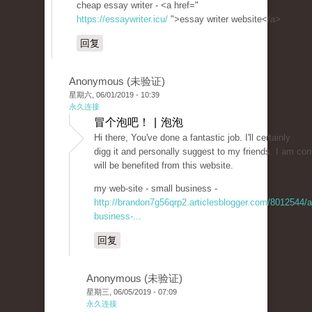
cheap essay writer - <a href="
https://essaywriter.icu/
">essay writer website</a>
回复
Anonymous (未验证)
星期六, 06/01/2019 - 10:39
永久连接
冒个泡吧！ | 泡泡
Hi there, You've done a fantastic job. I'll certainly
digg it and personally suggest to my friends. I am con
will be benefited from this website.
my web-site - small business -
http://brandon7g56qrp2.articlesblogger.com/8012544/a
business-...
回复
Anonymous (未验证)
星期三, 06/05/2019 - 07:09
永久连接