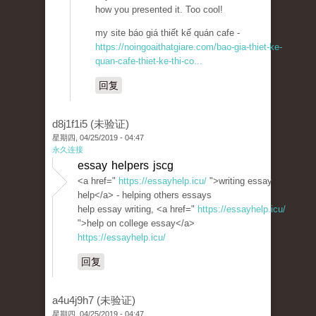
how you presented it. Too cool!
my site báo giá thiết kế quán cafe -
https://noingoaithatgiare.com/bao-gia-thiet-ke-
quan-cafe-thiet-ke-thi-co...
回复
d8j1f1i5 (未验证)
星期四, 04/25/2019 - 04:47
永久连接
essay helpers jscg
<a href="
https://essayhelp.icu/
">writing essay
help</a> - helping others essays
help essay writing, <a href="
https://essayhelp.icu/
">help on college essay</a>
https://essayhelp.icu/
回复
a4u4j9h7 (未验证)
星期四, 04/25/2019 - 04:47