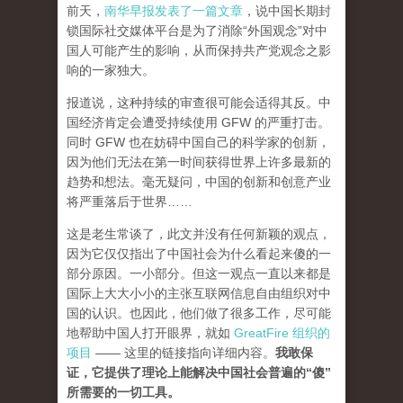
前天，
南华早报发表了一篇文章
，说中国长期封
锁国际社交媒体平台是为了消除“外国观念”对中
国人可能产生的影响，从而保持共产党观念之影
响的一家独大。
报道说，这种持续的审查很可能会适得其反。中
国经济肯定会遭受持续使用 GFW 的严重打击。
同时 GFW 也在妨碍中国自己的科学家的创新，
因为他们无法在第一时间获得世界上许多最新的
趋势和想法。毫无疑问，中国的创新和创意产业
将严重落后于世界……
这是老生常谈了，此文并没有任何新颖的观点，
因为它仅仅指出了中国社会为什么看起来傻的一
部分原因。一小部分。但这一观点一直以来都是
国际上大大小小的主张互联网信息自由组织对中
国的认识。也因此，他们做了很多工作，尽可能
地帮助中国人打开眼界，就如
GreatFire 组织的
项目
—— 这里的链接指向详细内容。
我敢保
证，它提供了理论上能解决中国社会普遍的“傻”
所需要的一切工具。