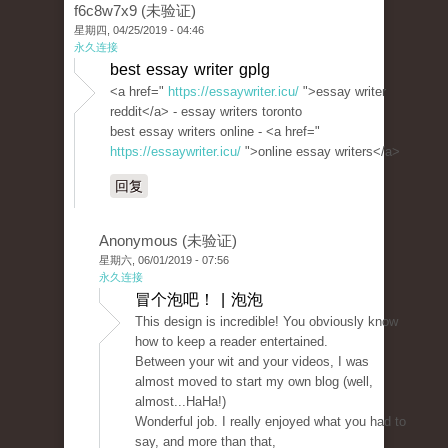
f6c8w7x9 (未验证)
星期四, 04/25/2019 - 04:46
永久连接
best essay writer gplg
<a href="
https://essaywriter.icu/
">essay writer
reddit</a> - essay writers toronto
best essay writers online - <a href="
https://essaywriter.icu/
">online essay writers</a>
回复
Anonymous (未验证)
星期六, 06/01/2019 - 07:56
永久连接
冒个泡吧！ | 泡泡
This design is incredible! You obviously know
how to keep a reader entertained.
Between your wit and your videos, I was
almost moved to start my own blog (well,
almost...HaHa!)
Wonderful job. I really enjoyed what you had to
say, and more than that,