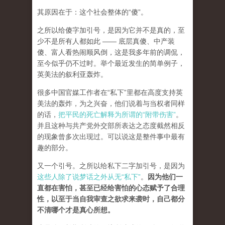
其原因在于：这个社会整体的“傻”。
之所以给傻字加引号，是因为它并不是真的，至
少不是所有人都如此 —— 底层真傻、中产装
傻、富人看热闹顺风倒，这是我多年前的调侃，
至今似乎仍不过时。举个最近发生的简单例子，
英美法的叙利亚轰炸。
很多中国官媒工作者在“私下”里都在高度支持英
美法的轰炸，为之兴奋，他们说着与当权者同样
的话，
把平民的死亡解释为所谓的“附带伤害”
。
并且这种与共产党外交部所表达之态度截然相反
的现象曾多次出现过。可以说这是整件事中最有
趣的部分。
又一个引号。之所以给私下二字加引号，是因为
这些人除了说梦话之外从无“私下”
。
因为他们一
直都在害怕，甚至已经给害怕的心态赋予了合理
性，以至于当自我审查之欲求来袭时，自己都分
不清哪个才是真心所想。