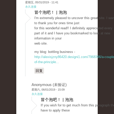
星期五, 05/31/2019 - 11:41
永久连接
冒个泡吧！ | 泡泡
I'm extremely pleased to uncover this great site. I wan
to thank you for ones time just
for this wonderful read!! I definitely appreciated every
part of it and I have you bookmarked to look at new
information in your
web site.
my blog: bottling business -
http://alexisjzny86420.designi1.com/7968396/a-couple
of-the-principle...
回复
Anonymous (未验证)
星期六, 06/01/2019 - 15:09
永久连接
冒个泡吧！ | 泡泡
If you wish for to get much from this paragraph t
have to apply these