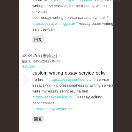
writing services</a>, the best essay writing
services
best essay writing service canada, <a href="
https://essaywritingg.icu/
">essay paper writing
services</a>
回复
a3e2h2r5 (未验证)
星期四, 04/25/2019 - 04:45
永久连接
custom writing essay service ocfw
<a href="
https://essayservice.icu/
">service
essays</a> - professional essay writing service
write my essay services, <a href="
https://essayservice.icu/
">essay editing
services</a>
https://essayservice.icu/
回复