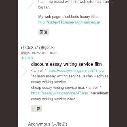
I am impressed with this web site, real I am a
big fan.
My web page: plushbeds luxury Bliss -
http://kdd-pvl.kz/user/TAOFrancesca/
回复
n0t0e3p7 (未验证)
星期四, 04/25/2019 - 05:01
永久连接
discount essay writing service ffkn
<a href="
https://essaywritingservice247.icu/
">cheap essay writing service us</a> - admission
essay writing service
cheap essay writing service usa, <a href="
https://essaywritingservice247.icu/
">academic
essay writing services</a>
回复
Anonymous (未验证)