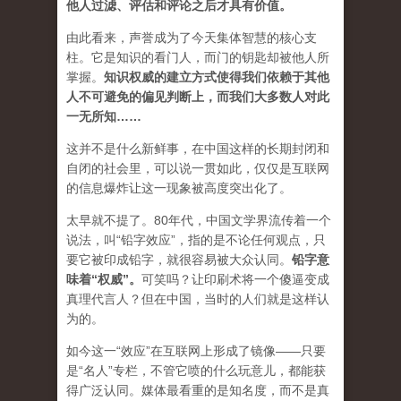
他人过滤、评估和评论之后才具有价值。
由此看来，声誉成为了今天集体智慧的核心支
柱。它是知识的看门人，而门的钥匙却被他人所
掌握。
知识权威的建立方式使得我们依赖于其他
人不可避免的偏见判断上，而我们大多数人对此
一无所知……
这并不是什么新鲜事，在中国这样的长期封闭和
自闭的社会里，可以说一贯如此，仅仅是互联网
的信息爆炸让这一现象被高度突出化了。
太早就不提了。80年代，中国文学界流传着一个
说法，叫“铅字效应”，指的是不论任何观点，只
要它被印成铅字，就很容易被大众认同。
铅字意
味着“权威”
。
可笑吗？让印刷术将一个傻逼变成
真理代言人？但在中国，当时的人们就是这样认
为的。
如今这一“效应”在互联网上形成了镜像——只要
是“名人”专栏，不管它喷的什么玩意儿，都能获
得广泛认同。媒体最看重的是知名度，而不是真