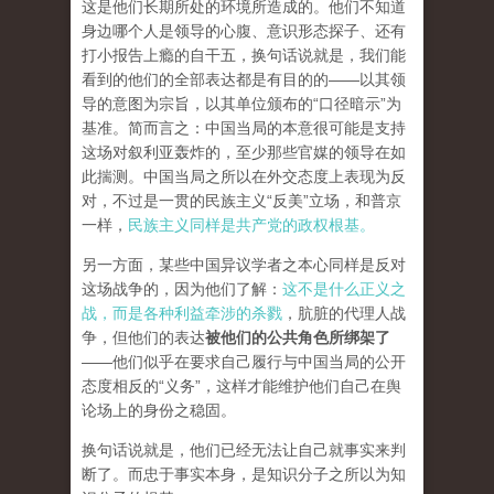
这是他们长期所处的环境所造成的。他们不知道
身边哪个人是领导的心腹、意识形态探子、还有
打小报告上瘾的自干五，换句话说就是，我们能
看到的他们的全部表达都是有目的的——以其领
导的意图为宗旨，以其单位颁布的“口径暗示”为
基准。简而言之：中国当局的本意很可能是支持
这场对叙利亚轰炸的，至少那些官媒的领导在如
此揣测。中国当局之所以在外交态度上表现为反
对，不过是一贯的民族主义“反美”立场，和普京
一样，
民族主义同样是共产党的政权根基。
另一方面，某些中国异议学者之本心同样是反对
这场战争的，因为他们了解：
这不是什么正义之
战，而是各种利益牵涉的杀戮
，肮脏的代理人战
争，但他们的表达
被他们的公共角色所绑架了
——他们似乎在要求自己履行与中国当局的公开
态度相反的“义务”，这样才能维护他们自己在舆
论场上的身份之稳固。
换句话说就是，他们已经无法让自己就事实来判
断了。而忠于事实本身，是知识分子之所以为知