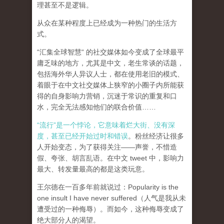
理甚至不是逻辑。
从众在某种程度上已经成为一种热门的生活方
式。
“汇集全球智慧“ 的社交媒体如今变成了全球最平
庸乏味的地方，尤其是中文，老生常谈的话题，
包括海外华人异议人士，都在使用老旧的模式、
着眼于在中文社交媒体上狭窄的小圈子内所能获
得的自身影响力营销，沉迷于常识的重复和口
水，完全无法感知他们的联合价值……
“流行”是一个悖论，它意味着烂大街、没有深
度，甚至已经开始过时和错误
。粉丝经济让很多
人开始变态，为了获得关注——声誉，不惜造
假、夸张、胡言乱语。在中文 tweet 中，影响力
最大、转发量最高的都是这类玩意。
王尔德在一百多年前就说过：Popularity is the
one insult I have never suffered（人气是我从未
遭受过的一种侮辱）。而如今，这种侮辱变成了
绝大部分人的渴望。