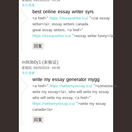
星期四, 04/25/2019 - 03:59
永久连接
best online essay writer syrs
<a href="
https://essaywriter.icu/
">cat essay
writer</a>, essay writers canada
great essay writers, <a href="
https://essaywriter.icu/
">essay writer funny</a>
回复
m8t3b0y1 (未验证)
星期四, 04/25/2019 - 04:05
永久连接
write my essay generator mygg
<a href="
https://writemyessay.icu/
">someone to
write my essay</a>, who will write my essay
who will write my essay, <a href="
https://writemyessay.icu/
">write my essay
canada</a>
回复