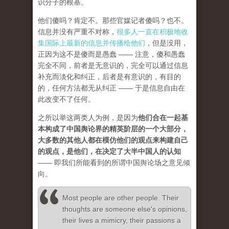
识分子的根基。
他们傻吗？肯定不。那些官媒记者傻吗？也不。
信息并没有严重不对称，
很多人一直在积极地收
集国际上最新的信息并传播给他们
，但是没用，
正因为这不是傻而是愚蠢 —— 注意，傻和愚蠢
完全不同，前者是无意识的，完全可以通过信息
补充而淡化和纠正，后者是有意识的，有目的
的，任何方法都无从纠正 —— 于是信息自由在
此改变不了任何。
之所以举这两类人为例，是因为
他们合在一起基
本构成了中国舆论界的精英阶层的一个大部分，
大多数的其他人都在模仿他们的观点来构建自己
的观点，是他们，在决定了大半中国人的认知
—— 即我们所能看到的所谓中国舆论场之意见倾
向。
Most people are other people. Their
thoughts are someone else's opinions,
their lives a mimicry, their passions a