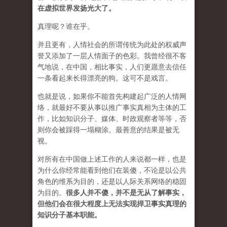
在虚拟世界发扬光大了。
真理呢？谁在乎。
并且更有，人情社会的所谓传统为此处的权威声
誉又添加了一层人情面子的色彩。我曾经很不客
气地说，在中国，相比事实，人们更愿意去信任
一条看起来长得漂亮的狗。这可不是戏言。
也就是说，如果你不能首先构建起广泛的人情网
络，就最好不要从事以推广事实真相为主体的工
作，比如知识分子、媒体、时政观察者等等，否
则你会被踩得一塌糊涂。最善意的结果是被无
视。
对所有在中国做上述工作的人来说都一样，也是
为什么你经常能看到他们在装傻，不论是以公共
角色的维系为目的，还是以人际关系网络的稳固
为目的。
很多人并不傻，并不是无从了解事实，
但他们会在很大程度上无法实现捍卫事实真理的
知识分子基本职能。