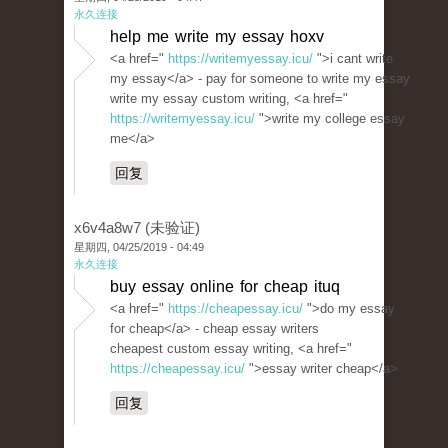
永久连接
help me write my essay hoxv
<a href="
https://writemyessay.icu/
">i cant write
my essay</a> - pay for someone to write my essay
write my essay custom writing, <a href="
https://writemyessay.icu/
">write my college essay
me</a>
回复
x6v4a8w7 (未验证)
星期四, 04/25/2019 - 04:49
永久连接
buy essay online for cheap ituq
<a href="
https://cheapessay.icu/
">do my essay
for cheap</a> - cheap essay writers
cheapest custom essay writing, <a href="
https://cheapessay.icu/
">essay writer cheap</a>
回复