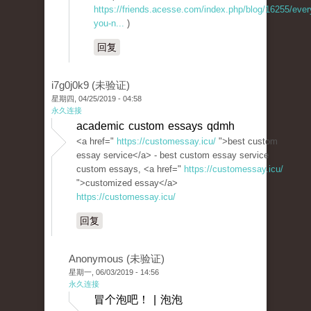
https://friends.acesse.com/index.php/blog/16255/every-
you-n...
)
回复
i7g0j0k9 (未验证)
星期四, 04/25/2019 - 04:58
永久连接
academic custom essays qdmh
<a href="
https://customessay.icu/
">best custom
essay service</a> - best custom essay service
custom essays, <a href="
https://customessay.icu/
">customized essay</a>
https://customessay.icu/
回复
Anonymous (未验证)
星期一, 06/03/2019 - 14:56
永久连接
冒个泡吧！ | 泡泡