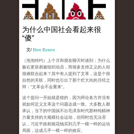
为什么中国社会看起来很
“傻”
文/
Don Evans
（泡泡特约）
上个月和朋友聊天时谈到：为什么
极右更容易被组织动员，而很多支持正义的人却
很难联合起来？其中有人提到了文革，这是个很
自然的关联，同时也引出了那个烂大街的月经之
辩：“文革会不会重来”。
这个提问一开始就是错的，因为辩论各方并没有
就如何定义文革这个问题达成一致。大多数人都
承认，当下的中国搞不出毛泽东时代那种纯精神
力量支持的大规模社会运动，但同时也无法否
认，习近平政权能花钱买到几乎一模一样的运动
局面，达成几乎一模一样的效应。