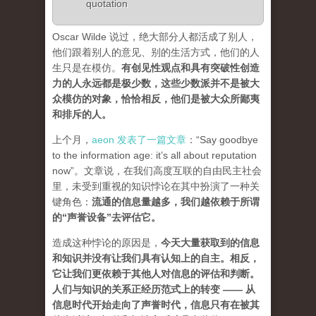
quotation
Oscar Wilde 说过，绝大部分人都活成了别人，
他们跟着别人的意见、别的生活方式，他们的人
生只是在模仿。
有创见性观点和具有突破性创造
力的人永远都是极少数，这些少数派并不是被大
众模仿的对象，恰恰相反，他们是被大众所鄙夷
和排斥的人
。
上个月，
aeon 发表了一篇文章
：“Say goodbye
to the information age: it’s all about reputation
now”。文章说，在我们高度互联的自由民主社会
里，未受到重视的知识悖论在其中扮演了一种关
键角色：
流通的信息量越多，我们越依赖于所谓
的“声誉设备”去评估它
。
造成这种悖论的原因是，
今天大量获取到的信息
和知识并没有让我们具有认知上的自主。相反，
它让我们更依赖于其他人对信息的评估和判断。
人们与知识的关系正经历范式上的转变 ——
从
信息时代开始走向了声誉时代，信息只有在被其