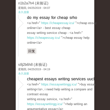
n1b2a7h4 (未验证)
星期四, 04/25/2019 - 04:07
永久连接
do my essay for cheap srho
<a href="
https://cheapessay.icu/
">cheap essay
online</a> - best essay cheap
essay writing service cheap - <a href="
https://cheapessay.icu/
">cheap essay help
online</a>
回复
s8j2b6h8 (未验证)
星期四, 04/25/2019 - 04:19
永久连接
cheapest essays writing services uucl
<a href="
https://essaywritingg.icu/
">buy essay
writing</a>, i need help writing a compare and
contrast essay
writing essay service, <a href="
https://essaywritingg.icu/
">help writing an
argumentative essay</a>