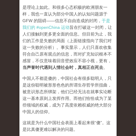
是理论上如此。和很多心态积极的欧洲朋友一
样，我也一直认为部分中国人的认知问题源于
GFW 的阻碍——信息不自由造成的封闭，
于是
我们的 #openChina 运动
旨在打破这一封闭，让
人们接触到更多更全面的信息。但目前为止，我
们的工作是失败的局面（
上面链接指向了我们对
这一失败的分析
）。事实显示，人们只喜欢收集
符合自己原有观点的信息，而对扩充知识根本不
感冒，不仅意味着回音壁效应不容小视，更有，
当声誉时代遇到人情社会时，真相正在死去
。
中国人不都是傻的，中国社会有很多聪明人，只
是这份聪明被形形色色的所谓生存哲学所扭曲，
被意识形态所绑架，他们已经无法在就事实论断
这一基本原则上发挥作用。而他们恰恰成为了某
些领域的权威，成为了高度依赖权威的绝大部分
中国人的信仰。
这就是为什么中国社会表面上看起来很“傻”。这
是比真傻更难以解决的问题。