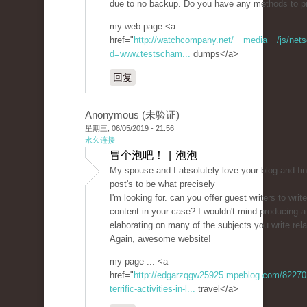
due to no backup. Do you have any methods to p
my web page <a
href="
http://watchcompany.net/__media__/js/net
d=www.testscham...
dumps</a>
回复
Anonymous (未验证)
星期三, 06/05/2019 - 21:56
永久连接
冒个泡吧！ | 泡泡
My spouse and I absolutely love your blog and fi
post's to be what precisely
I'm looking for. can you offer guest writers to write
content in your case? I wouldn't mind producing a
elaborating on many of the subjects you write rela
Again, awesome website!
my page ... <a
href="
http://edgarzqgw25925.mpeblog.com/82270
terrific-activities-in-l...
travel</a>