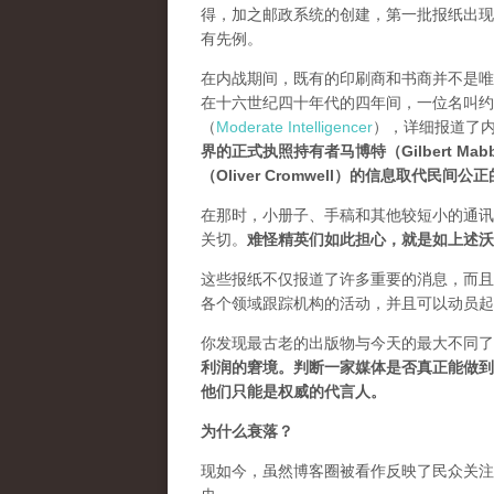
得，加之邮政系统的创建，第一批报纸出现在了整个西欧。
有先例。
在内战期间，既有的印刷商和书商并不是唯
在十六世纪四十年代的四年间，一位名叫约翰·迪林
（
Moderate Intelligencer
），详细报道了
界的正式执照持有者马博特（Gilbert 
（Oliver Cromwell）的信息取代民间公
在那时，小册子、手稿和其他较短小的通讯
关切。
难怪精英们如此担心，就是如上述沃
这些报纸不仅报道了许多重要的消息，而且
各个领域跟踪机构的活动，并且可以动员起
你发现最古老的出版物与今天的最大不同了
利润的窘境。判断一家媒体是否真正能做到
他们只能是权威的代言人。
为什么衰落？
现如今，虽然博客圈被看作反映了民众关注