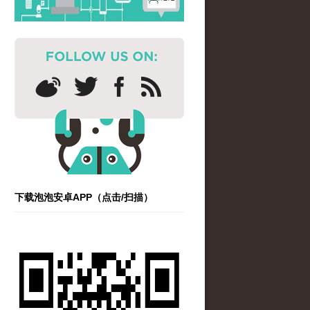
下载泡泡安卓APP（点击/扫描）