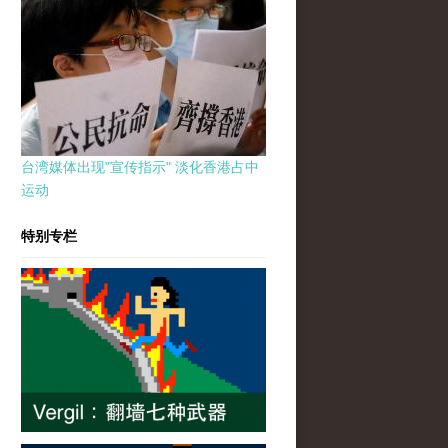
台湾媒体出现"宣传指示" 淡化香港占中
运动
特别专栏