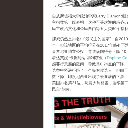
自从斯坦福大学政治学家Larry Diam
主指数第十版表明，这种不受欢迎的趋势仍
民主政治文化和公民自由等五大类60个指
挪威仍然是排名中“最民主的国家”，自201
个，但该地区的平均得分在2017年略有下滑
泰罗尼亚独立公投，导致该国得分下降了0.2
者达芙妮·卡鲁阿纳·加利济亚（
Daphne Car
感罪行意愿的疑问，导致其0.24点的下降
选举中坚决拒绝了一个极右候选人，但由于
数下降；印度尼西亚出现了最显著的下滑，从
美国排名第21位，与意大利相当，连续第二年
民主”范畴。