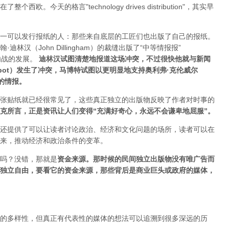
今天的格言"technology drives dis­tribution"，其实早
一可以发行报纸的人：那些来自底层的工匠们也出版了自己的报纸。
汉（John Dillingham）的裁缝出版了“中等情报报”
内战的发展。
迪林汉试图清楚地报道这场冲突，不过很快他就与新闻
Mabbot）发生了冲突，马博特试图以更明显地支持奥利弗·克伦威尔
正的情报
。
张贴纸就已经很常见了，这些真正独立的出版物反映了作者对时事的
克所言，正是资讯让人们变得“充满好奇心，永远不会谦卑地屈服”。
还提供了可以让读者讨论政治、经济和文化问题的场所，读者可以在
来，推动经济和政治条件的变革。
吗？没错，那就是
资
金来源
。
那时候的民间独立出版物没有唯广告而
独立自由，要看它的资金来源，那些背后是商业巨头或政府的媒体，
的多样性，但真正有代表性的媒体的想法可以追溯到很多深远的历