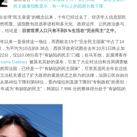
民主健康指数显示，有一半以上的国家分数下降。
ond提出全球“民主衰退”的概念以来，十年已经过去了。经济学人信息部民
然明显。该指数包括选举进程和多元化、政府运作、公民政治参与、
标，结论是：
目前世界人口只有不到5％生活在“完全民主”之中。
0年以来一直保持这一地位，而西欧在19个“完全民主国家”中占了14
，为平均为10点的8.38点；西班牙政府试图在去年10月1日终止加
2分，仅以0.08分高于“有缺陷的民主”门槛；在马耳他，反腐博客作
uana Galizia
）被莫名其妙的谋杀，引发了大众对法治和当局调查敏
；然而法国，已经是一个“有缺陷的民主国家”，尽管其选民去年在总统
立法机关通过了扩大政府的紧急状态之权力的法律，法国公民自由分
第48位下降到第68位，委内瑞拉则直接下降到“专制政权”的类别；
成为“有缺陷的民主”；韩国以 7.996 分的整体得分处于“有缺陷的