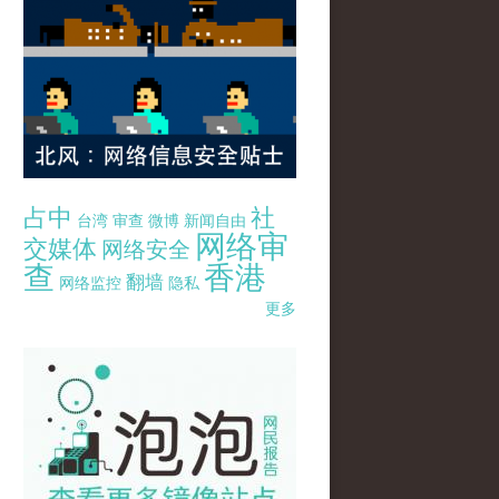
占中
社
台湾
审查
微博
新闻自由
网络审
交媒体
网络安全
查
香港
翻墙
网络监控
隐私
更多
pao-pao-banner-mirror-site-120814.jpg