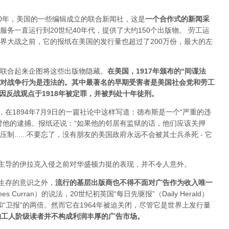
20年，美国的一些编辑成立的联合新闻社，这是
一个合作式的新闻采
服务一直运行到20世纪40年代，提供了大约150个出版物。 劳工运
界大战之前，它的报纸在美国的发行量也超过了200万份，最大的左
联合起来企图将这些出版物隐藏。
在美国，1917年颁布的“间谍法
反对战争行为是违法的。其中最著名的早期受害者是美国社会党和劳工
因反战观点于1918年被定罪，并被判处十年徒刑。
，在1894年7月9日的一篇社论中这样写道：德布斯是一个“严重的违
对他的逮捕。报纸还说：“如果他的邻居有监狱的话，他们应该关押
......不要忘了，没有朋友的美国政府永远不会被其士兵杀死 - 它
国主导的伊拉克入侵之前对华盛顿力挺的表现，并不令人意外。
以生存的意识之外，
流行的基层出版商也不得不面对广告作为收入唯一
 Curran）的说法，20世纪初英国“每日先驱报”（Daily Herald）
和“卫报”的两倍。然而它在1964年被迫关闭，尽管它是世界上发行量
的工人阶级读者并不构成利润丰厚的广告市场。