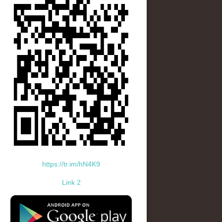
https://tr.im/hN4K9
Link 2
standard-icon-googleplay-app-store.png