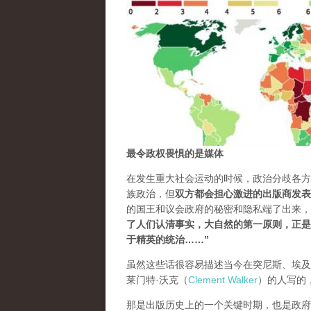
最令政权畏惧的是媒体
在发生重大社会运动的时候，政治分歧各方
族政治，但
双方都会担心激进的出版商发表
的国王和议会政府的秘密和隐私端了出来，摆在庸俗的人
了人们认清事实，大自然的第一原则，正是
于精英的统治…
…”
虽然这些话很容易描述当今在突尼斯、埃及
莱门特·沃克（
Clement Walker
）的人写的
那是出版历史上的一个关键时期，也是政府