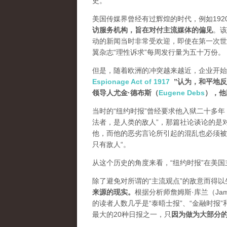
史。
美国传媒界曾经有过辉煌的时代，例如19
访服务机构，旨在对付主流媒体的偏见
。该
动的新闻当时非常受欢迎，即使在第一次世
翼杂志“理性诉求”每周发行量为五十万份。
但是，随着欧洲的冲突越来越近，企业开始
Espionage Act of 1917
”认为，和平地
领导人尤金·德布斯（
Eugene Debs
），他
当时的“纽约时报”曾经要求他入狱二十多年
法者，是人类的敌人”，那篇社论谈论的是
他，而他的恶劣言论所引起的混乱也必须被压制
只有敌人“。
从这个历史的角度来看，“纽约时报”在美
除了避免对所谓的“主流观点”的敌意而得
来源的现实。
根据分析师詹姆斯·库兰（James
的读者人数几乎是“泰晤士报”、“金融时报”
最大的20种日报之一，
只
因为做为大部分