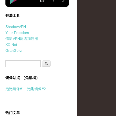
翻墙工具
ShadowVPN
Your Freedom
倩影VPN网络加速器
XX-Net
GranGorz
搜索表单
搜索
镜像站点 （免翻墙）
泡泡
镜像
#1
泡泡
镜像#2
热门文章