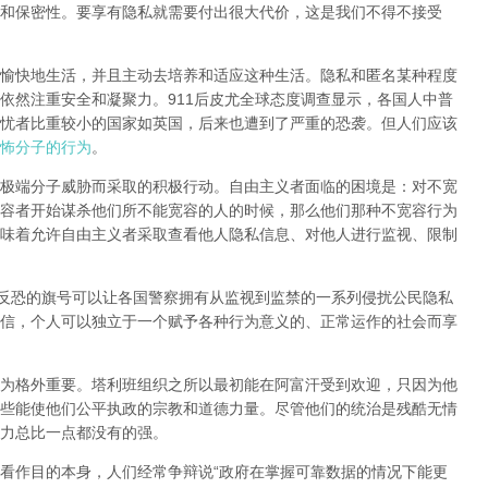
和保密性
。要享有隐私就需要付出很大代价，这是我们不得不接受
愉快地生活，并且主动去培养和适应这种生活。隐私和匿名某种程度
依然注重安全和凝聚力。911后皮尤全球态度调查显示，各国人中普
忧者比重较小的国家如英国，后来也遭到了严重的恐袭。但人们应该
怖分子的行为
。
极端分子威胁而采取的积极行动。自由主义者面临的困境是：
对不宽
容者开始谋杀他们所不能宽容的人的时候，那么他们那种不宽容行为
味着允许自由主义者采取查看他人隐私信息、对他人进行监视、限制
反恐的旗号可以让各国警察拥有从监视到监禁的一系列侵扰公民隐私
信，个人可以独立于一个赋予各种行为意义的、正常运作的社会而享
为格外重要。塔利班组织之所以最初能在阿富汗受到欢迎，只因为他
些能使他们公平执政的宗教和道德力量。尽管他们的统治是残酷无情
力总比一点都没有的强。
看作目的本身，人们经常争辩说“政府在掌握可靠数据的情况下能更