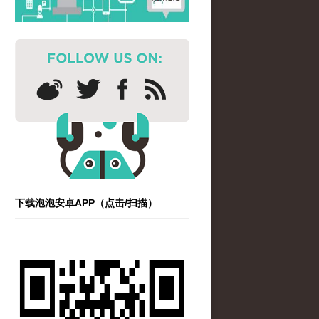
下载泡泡安卓APP（点击/扫描）