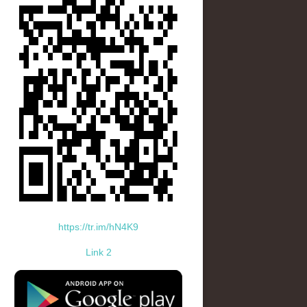
https://tr.im/hN4K9
Link 2
standard-icon-googleplay-app-store.png