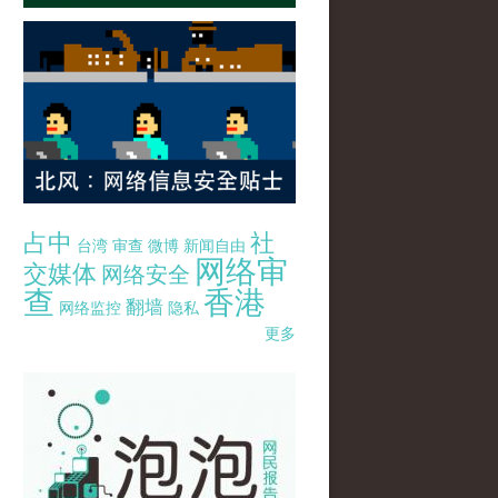
占中
社
台湾
审查
微博
新闻自由
网络审
交媒体
网络安全
查
香港
翻墙
网络监控
隐私
更多
pao-pao-banner-mirror-site-120814.jpg