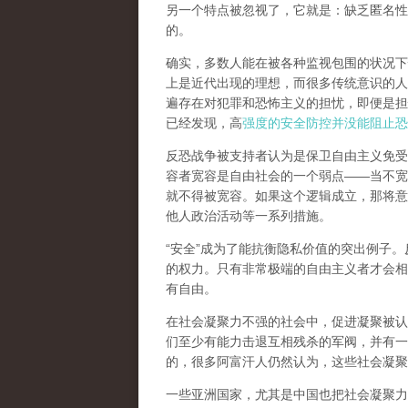
另一个特点被忽视了，它就是：缺乏匿名性
的。
确实，多数人能在被各种监视包围的状况下
上是近代出现的理想，而很多传统意识的人
遍存在对犯罪和恐怖主义的担忧，即便是担
已经发现，高
强度的安全防控并没能阻止恐
反恐战争被支持者认为是保卫自由主义免受
容者宽容是自由社会的一个弱点
——当不宽
就不得被宽容。如果这个逻辑成立，那将意
他人政治活动等一系列措施。
“安全”成为了能抗衡隐私价值的突出例子
。
的权力。只有非常极端的自由主义者才会相
有自由。
在社会凝聚力不强的社会中，促进凝聚被认
们至少有能力击退互相残杀的军阀，并有一
的，很多阿富汗人仍然认为，这些社会凝聚
一些亚洲国家，尤其是中国也把社会凝聚力