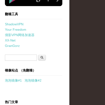
翻墙工具
ShadowVPN
Your Freedom
倩影VPN网络加速器
XX-Net
GranGorz
搜索表单
搜索
镜像站点 （免翻墙）
泡泡
镜像
#1
泡泡
镜像#2
热门文章