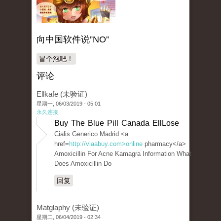
向中国软件说”NO”
冒个泡吧！
评论
Ellkafe (未验证)
星期一, 06/03/2019 - 05:01
永久连接
Buy The Blue Pill Canada EllLose
Cialis Generico Madrid <a
href=
http://viaabuy.com>online
pharmacy</a>
Amoxicillin For Acne Kamagra Information What
Does Amoxicillin Do
回复
Matglaphy (未验证)
星期二, 06/04/2019 - 02:34