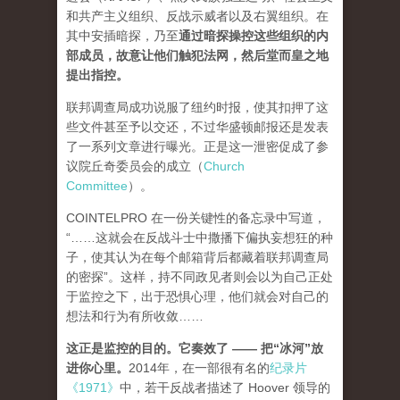
和共产主义组织、反战示威者以及右翼组织。在
其中安插暗探，乃至
通过暗探操控这些组织的内
部成员，故意让他们触犯法网，然后堂而皇之地
提出指控。
联邦调查局成功说服了纽约时报，使其扣押了这
些文件甚至予以交还，不过华盛顿邮报还是发表
了一系列文章进行曝光。正是这一泄密促成了参
议院丘奇委员会的成立（
Church
Committee
）。
COINTELPRO 在一份关键性的备忘录中写道，
“……这就会在反战斗士中撒播下偏执妄想狂的种
子，使其认为在每个邮箱背后都藏着联邦调查局
的密探”。这样，持不同政见者则会以为自己正处
于监控之下，出于恐惧心理，他们就会对自己的
想法和行为有所收敛……
这正是监控的目的。它奏效了 —— 把“冰河”放
进你心里。
2014年，在一部很有名的
纪录片
《1971》
中，若干反战者描述了 Hoover 领导的