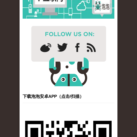
下载泡泡安卓APP（点击/扫描）