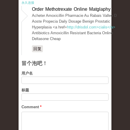
永久连接
Order Methotrexate Online Matglaphy
Acheter Amoxicillin Pharmacie Au Rabais Vallee D
Aoste Propecia Daily Dosage Benign Prostatic
Hyperplasia <a href=
http://drisdol.com>cialis</a>
Antibiotics Amoxicillin Resistant Bacteria Online
Deltasone Cheap
回复
冒个泡吧！
用户名
标题
Comment
*