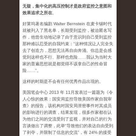
无疑，集中化的高压控制才是政府监控之意图和
效果追求之所在
。
好莱坞著名编剧 Walter Bernstein 在麦卡锡时代
就被列入了黑名单，长期受到监控，被迫匿名写
作，他曾生动地记录了由于意识到自己受到监控
那种难以忍受的自我约束：“这种情况让人完全失
去了创造力，思想无法再自由奔涌。你总是会感
觉到这样也不行、那样也危险……我认为当时大
家的普遍思想就是都觉得不该拿自己的性命冒
险……”。
这样的时期是不会有任何优秀作品出现的。
美国笔会中心 2013 年 11月发表过一篇题为《令
人心惊的效果：国安局监控导致美国作家自我审
查》的报告，该机构对国安局泄密事件对其成员
的影响进行的调查，结果发现，很多作家都在认
为他们之间的交流受到了监视，并对自己的行为
言谈做出了调整，此举“导致他们的表达自由受到
了剥夺，并限制了信息的交流”，有 24% 的接受