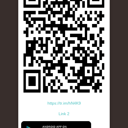
https://tr.im/hN4K9
Link 2
standard-icon-googleplay-app-store.png