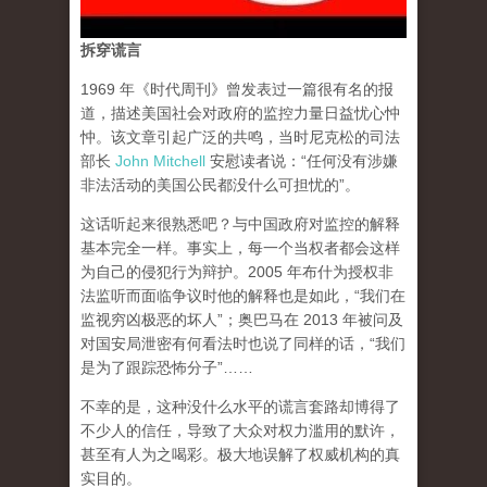
拆穿谎言
1969 年《时代周刊》曾发表过一篇很有名的报
道，描述美国社会对政府的监控力量日益忧心忡
忡。该文章引起广泛的共鸣，当时尼克松的司法
部长
John Mitchell
安慰读者说：“任何没有涉嫌
非法活动的美国公民都没什么可担忧的”。
这话听起来很熟悉吧？与中国政府对监控的解释
基本完全一样。事实上，每一个当权者都会这样
为自己的侵犯行为辩护。2005 年布什为授权非
法监听而面临争议时他的解释也是如此，“我们在
监视穷凶极恶的坏人”；奥巴马在 2013 年被问及
对国安局泄密有何看法时也说了同样的话，“我们
是为了跟踪恐怖分子”……
不幸的是，这种没什么水平的谎言套路却博得了
不少人的信任，导致了大众对权力滥用的默许，
甚至有人为之喝彩。极大地误解了权威机构的真
实目的。