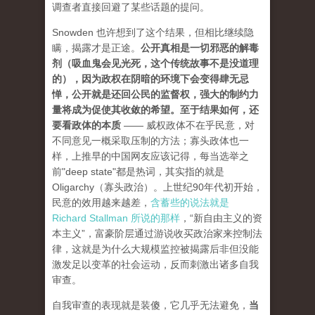
调查者直接回避了某些话题的提问。
Snowden 也许想到了这个结果，但相比继续隐
瞒，揭露才是正途。
公开真相是一切邪恶的解毒
剂（吸血鬼会见光死，这个传统故事不是没道理
的），因为政权在阴暗的环境下会变得肆无忌
惮，公开就是还回公民的监督权，强大的制约力
量将成为促使其收敛的希望。至于结果如何，还
要看政体的本质
—— 威权政体不在乎民意，对
不同意见一概采取压制的方法；寡头政体也一
样，上推早的中国网友应该记得，每当选举之
前"deep state"都是热词，其实指的就是
Oligarchy（寡头政治）。上世纪90年代初开始，
民意的效用越来越差，
含蓄些的说法就是
Richard Stallman 所说的那样
，“新自由主义的资
本主义”，富豪阶层通过游说收买政治家来控制法
律，这就是为什么大规模监控被揭露后非但没能
激发足以变革的社会运动，反而刺激出诸多自我
审查。
自我审查的表现就是装傻，它几乎无法避免，
当