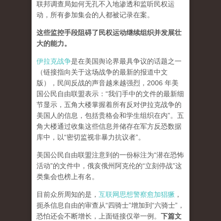
联邦调查局如何无孔不入地渗透和监听民权运
动，所有参加集会的人都被记录在案。
这些监控手段阻碍了民权运动继续组织并发展壮
大的能力。
伊拉克战争
是在美国舆论界最具争议的话题之一
（链接指向关于这场战争的最新的报道中文
版），民间反战的声音越来越强烈，2006 年美
国公民自由联盟表示：“我们手中的文件的最新细
节显示，五角大楼掌握着所有反对伊拉克战争的
美国人的信息，包括贵格会和学生组织在内”。五
角大楼通过收集这些信息并储存在军方反恐数据
库中，以“密切监视非暴力抗议者”。
美国公民自由联盟注意到的一份标注为“潜在恐怖
活动”的文件中，俄亥俄州阿克伦的“立刻停战”这
类集会也榜上有名。
目前众所周知的是，
互联网思想警察愈加猖獗
，
扼杀信息自由的审查从“四骑士”增加到“六骑士”，
恐怕还会不断增长，上面链接仅举一例。
下篇文