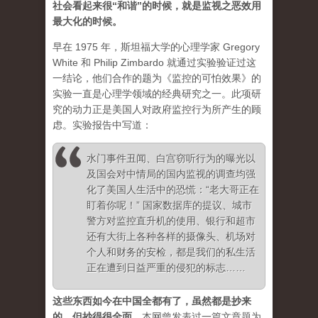
社会看起来很“和谐”的时候，就是监视之恶效用
最大化的时候。
早在 1975 年，斯坦福大学的心理学家 Gregory
White 和 Philip Zimbardo 就通过实验验证过这
一结论，他们合作的题为《监控的可怕效果》的
实验一直是心理学领域的经典研究之一。此项研
究的动力正是美国人对政府监控行为所产生的顾
虑。实验报告中写道：
水门事件丑闻、白宫窃听行为的曝光以
及国会对中情局的国内监视的调查均
强
化了美国人生活中的恐慌
：“老大哥正在
盯着你呢！” 国家数据库的提议、城市
警方对监控直升机的使用、银行和超市
还有大街上各种各样的摄像头、机场对
个人和财务的安检，都是我们的私生活
正在遭到日益严重的侵犯的标志……
这些东西如今在中国全都有了，虽然都是抄来
的，但抄得很全面
。
本网曾发表过一篇文章题为