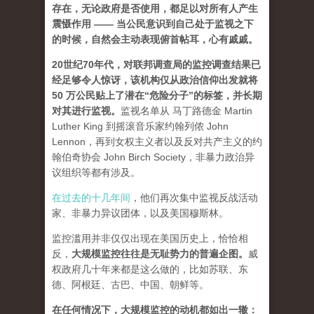
存在，无论政府是否使用，都足以对所有人产生
震慑作用 —— 当公民意识到自己处于监视之下
的时候，自然会主动表现俯首帖耳，心有戚戚。
20世纪70年代，对联邦调查局的监控调查结果已
经足够令人惊讶，该机构仅从政治信仰出发就将
50 万公民贴上了潜在“危险分子”的标签，并长期
对其进行监视。
监视名单从 马丁路德金 Martin
Luther King 到摇滚音乐家约翰列侬 John
Lennon，再到女权主义者以及反对共产主义的约
翰伯奇协会 John Birch Society，非暴力政治异
议组织等都有涉及。
在过去的十几年间
，他们再次集中监视反战活动
家、非暴力异议团体，以及美国穆斯林。
监控滥用并非仅仅出现在美国历史上，恰恰相
反
，
大规模监控往往是无耻势力的普遍企图。
威
权政府几十年来都是这么做的，比如苏联、东
德、阿根廷、古巴、中国、朝鲜等。
在任何情况下，大规模监控的动机都如出一辙：