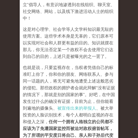
立”倡导人，有意识地渗透到在线组织、聊天室、
社交网络、网站，以及线下激进活动人士的组织
中！
这是对心理学、社会学等人文学科知识最无耻的
使用方案。这些学术本身是无辜的，它们原本可
以实现对社会和人群更有益的目的。知识就摆在
那儿，你无法否定某一个政权不会去使用它们达
到自己的目的，上述只是被曝光的之一罢了。
也就是说，只要监视存在，当权者凭借自己的标
准盯上你了，你和你的朋友、网络联系人、参与
同一话题的人，将无可避免地遭受上述这般恶劣
的侵犯。那些政权的拥护者会就此辩解“没有证据
的情况下，那就是别的国家的事”。好吧，在中国
发生过什么的确没有证据，目前为止，但你能看
到遍地的摄像头、
被宣传出来的举报人
、被大举
投资的人脸识别技术，每个人都明白监视的存在
和侵入之深，
任何一个拥有人格独立的公民都不
应该为了免遭国家监控而被迫对政权俯首帖耳，
为了所谓的平安度日将自己、亲人和子孙后代变