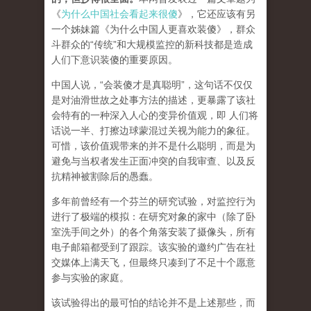
《
为什么中国社会看起来很傻
》，它还应该有另
一个姊妹篇《为什么中国人更喜欢装傻》，群众
斗群众的“传统”和大规模监控的新科技都是造成
人们下意识装傻的重要原因。
中国人说，“会装傻才是真聪明”，这句话不仅仅
是对油滑世故之处事方法的描述，更暴露了该社
会特有的一种深入人心的变异价值观，即 人们将
话说一半、打擦边球蒙混过关视为能力的象征。
可惜，该价值观带来的并不是什么聪明，而是为
避免与当权者发生正面冲突的自我审查、以及反
抗精神被割除后的愚蠢。
多年前曾经有一个芬兰的研究试验，对监控行为
进行了极端的模拟：在研究对象的家中（除了卧
室洗手间之外）的各个角落安装了摄像头，所有
电子邮箱都受到了跟踪。该实验的邀约广告在社
交媒体上满天飞，但最终只凑到了不足十个愿意
参与实验的家庭。
该试验得出的最可怕的结论并不是上述那些，而