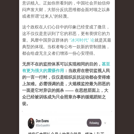
意识植入。正如你所看到的，中国社会开始信仰
闷声发大财，大部分反抗思维都会面对嗤之以鼻
或者所谓“过来人”的轻蔑。
这个政权在人们心目中的印象已经变成了撒旦，
这不仅仅是意识到了它的邪恶，更有畏惧它的力
量。风靡中国异议群体的
“冰河时代” 论
就是其最
典型的体现。当权者每公布一款新的管制措施，
都会给虚无主义者们增添一份心安理得。
无所不在的监控体系可以实现相同的目的，
甚至
有更为强大的震慑作用
：当政府在密切监视人民
的一言一行时，仅仅是组织反抗运动都会变得难
上加难。必需强调的是，大规模监控最为邪恶的
一面是它对异议的扼杀 —— 在思想层面上，大
众已经被训练成为只会照章办事的循规蹈矩之
徒。