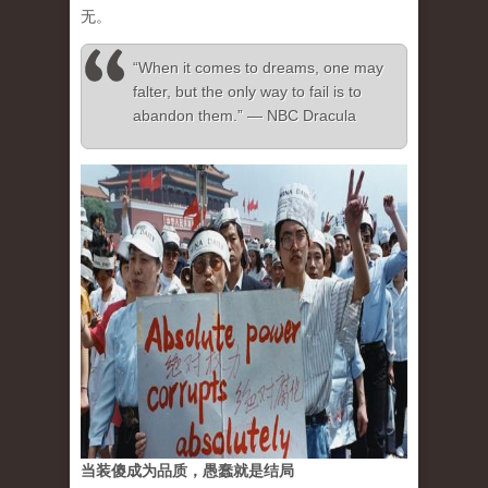
无。
“When it comes to dreams, one may
falter, but the only way to fail is to
abandon them.” ― NBC Dracula
当装傻成为品质，愚蠢就是结局