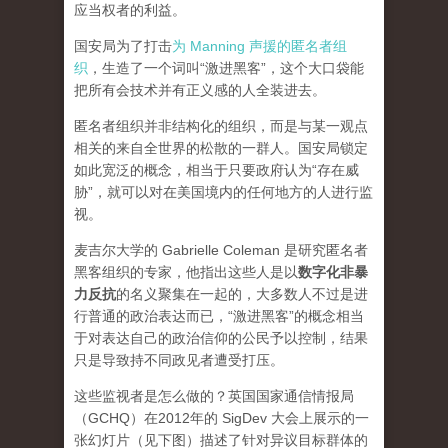
应当权者的利益。
国安局为了打击
为 Manning 声援的匿名者组
织
，生造了一个词叫“激进黑客”，这个大口袋能
把所有会技术并有正义感的人全装进去。
匿名者组织并非结构化的组织，而是与某一观点
相关的来自全世界的松散的一群人。国安局锁定
如此宽泛的概念，相当于只要政府认为“存在威
胁”，就可以对在美国境内的任何地方的人进行监
视。
麦吉尔大学的 Gabrielle Coleman 是研究匿名者
黑客组织的专家，他指出这些人是以
数字化非暴
力反抗
的名义聚集在一起的，大多数人不过是进
行普通的政治表达而已，“激进黑客”的概念相当
于对表达自己的政治信仰的公民予以控制，结果
只是导致持不同政见者遭受打压。
这些监视者是怎么做的？英国国家通信情报局
（GCHQ）在2012年的 SigDev 大会上展示的一
张幻灯片（见下图）描述了针对异议目标群体的