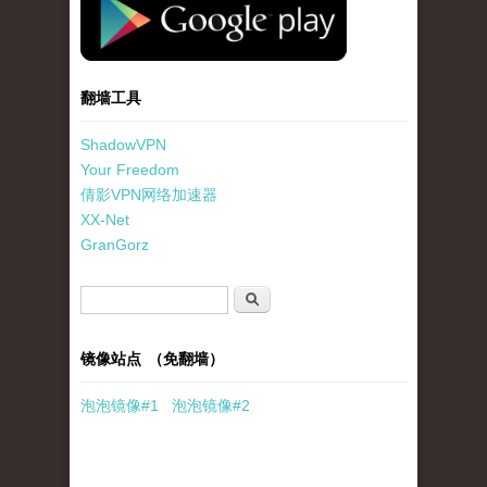
翻墙工具
ShadowVPN
Your Freedom
倩影VPN网络加速器
XX-Net
GranGorz
搜索表单
搜索
镜像站点 （免翻墙）
泡泡
镜像
#1
泡泡
镜像#2