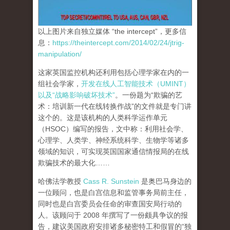
以上图片来自独立媒体 “the intercept”，更多信
息：
https://theintercept.com/2014/02/24/jtrig-
manipulation/
这家英国监控机构还利用包括心理学家在内的一
组社会学家，
开发在线人工智能技术（UMINT）
以及“战略影响破坏技术”
。一份题为“欺骗的艺
术：培训新一代在线转换作战”的文件就是专门讲
这个的。这是该机构的人类科学运作单元
（HSOC）编写的报告，文中称：利用社会学、
心理学、人类学、神经系统科学、生物学等诸多
领域的知识，可实现英国国家通信情报局的在线
欺骗技术的最大化……
哈佛法学教授
Cass R. Sunstein
是奥巴马身边的
一位顾问，也是白宫信息和监管事务局前主任，
同时也是白宫委员会任命的审查国安局行动的
人。该顾问于 2008 年撰写了一份颇具争议的报
告，建议美国政府安排诸多秘密特工和假冒的“独