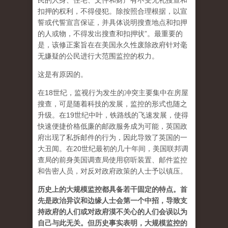
民的人身、住宅、文件和财产有不受无礼搜查和
扣押的权利，不得侵犯。除按照合理根据，以宣
誓或代誓宣言保证，并具体说明搜查地点和扣押
的人或物，不得发出搜查和扣押状”。最重要的
是，
该修正案旨在在美国永久性废除政府针对毫
无嫌疑的公民进行大范围监控的权力。
这是有原因的。
在18世纪，监视行为发生的冲突主要集中在房屋
搜查，可是随着科技的发展，监控的形式也随之
升级。在19世纪中叶，铁路线的飞速发展，使得
快速便捷价格低廉的邮政服务成为可能，英国政
府出现了私拆邮件的行为，因此导致了英国的一
大丑闻。在20世纪最初的几十年间，美国联邦调
查局的前身美国调查局使用窃听装置、邮件监控
和告密人员，对反对政府政策的人士予以镇压。
历史上的大规模监控都具备若干固定的特点。首
先是政治异议和边缘人士会第一个中招，导致支
持政府的人们或对政府漠不关心的人们会误以为
自己与此无关。但历史事实表明，大规模监控的