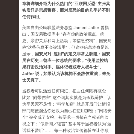
章将详细介绍为什么热门的“互联网反恐”主张其
实质只是思想警察，而对反恐的目的几乎起不到
任何作用。
美国自由公民联盟法务总监 Jameel Jaffer 曾指
出，国安局数据库中 “存有你的政治观点、病
史、亲密关系和网上活动，等信息资料”，国安局
称“这些信息不会被滥用”，但这些信息本身足以
显示，
国安局对“滥用”的定义非常之狭隘：国安
局在历史上曾应一位总统的要求，“使用监控结
果打击政治对手、媒体记者或者人权斗士”。
Jaffer 说，如果认为该机构不会故伎重演，未免
太天真了。
当权者可以滥造任何词汇、扭曲任何既有概念，
比如 “附带伤害” 这个词其实就是为杀戮辩护、认
为平民死不足惜；“科学加密” 就是开后门让情报
部门随便溜达你还以为自己在使用加密；“网络安
全” 被变成了安检、被要求一切都在当权者的监
视之下；“假新闻／谣言” 基本等于当权者认为“这
话我不爱听”…… 每一种政治宣传都旨在让你顺