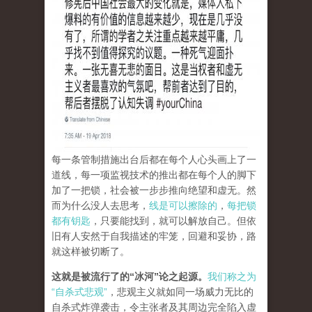
每一条管制措施出台后都在每个人心头画上了一
道线，每一项监视技术的推出都在每个人的脚下
加了一把锁，社会被一步步推向绝望和虚无。然
而为什么没人去思考，
线是可以擦除的
，
每把锁
都有钥匙
，只要能找到，就可以解放自己。但依
旧有人安然于自我描述的牢笼，回避和妥协，路
就这样被切断了。
这就是被流行了的“冰河”论之起源
。
我们称之为
“自杀式悲观”
，悲观主义就如同一场威力无比的
自杀式炸弹袭击，令主张者及其周边完全陷入虚