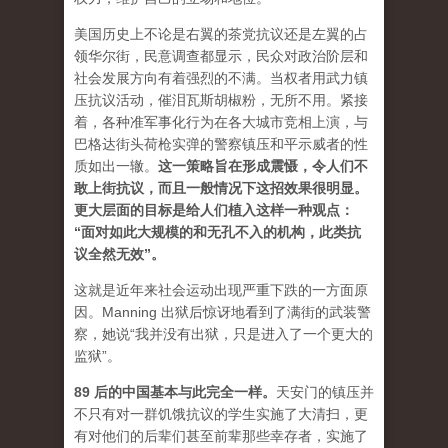
美国历史上不论是右翼的茶党抗议还是左翼的占
领华尔街，民意调查都显示，民众对政治阶层和
社会发展方向有着强烈的不满。当权者用武力镇
压抗议活动，催泪瓦斯胡椒粉，无所不用。紧接
着，各种准军事化行为在各大城市竞相上演，与
巴格达街头荷枪实弹的警察镇压和平示威者的性
质如出一辙。
这一策略旨在形成震慑，令人们不
敢上街抗议，而且一般情况下这招效果很明显。
更大层面的目标是给人们植入这样一种观点：
“面对如此大规模的和无孔不入的机构，此类抗
议全然无效”。
这就是近年来社会运动出现严重下跌的一方面原
因。Manning 出狱后惊讶地看到了满街的武装警
察，她说“我并没有出狱，只是进入了一个更大的
监狱”。
89 后的中国基本与此完全一样
。
天安门的镇压并
不只有对一群饥饿抗议的学生实施了大清扫，更
有对他们的后辈们甚至前辈那些幸存者，实施了