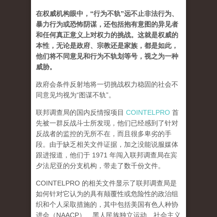
在权威机构眼中，“行为不轨”远不止非法行为、
暴力行为或恐怖阴谋，还包括抱有意图的异见者
和任何真正意义上对权力的挑战。这就是权威的
本性，无论是政府、宗教还是家族，都是如此，
他们将不同意见和行为不轨划等号，视之为一种
威胁。
政府会条件反射地将一切挑战权力稳固的社会不
同意见均视为“图谋不轨”。
联邦调查局的国内反情报项目
COINTELPRO
首
先被一群反战斗士所发现，他们已经感到了针对
反战者的监控的无所不在，而且很多卑劣的手
段。由于缺乏相关文件证据，加之没能说服媒体
跟进报道，他们于 1971 年闯入联邦调查局在宾
夕法尼亚的分支机构，带走了数千份文件。
COINTELPRO 的相关文件显示了联邦调查局是
如何针对它认为的具有颠覆性或危险性的政治组
织和个人采取措施的，其中包括美国有色人种协
进会（NAACP）、黑人民族独立运动、社会主义