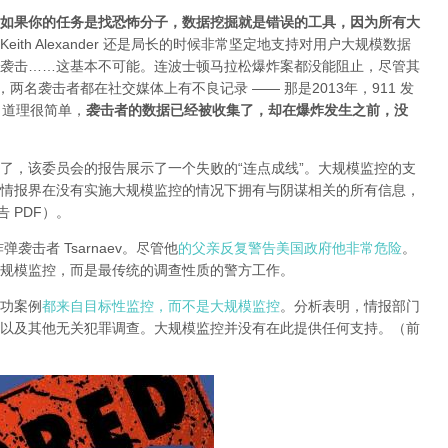
如果你的任务是找恐怖分子，数据挖掘就是错误的工具，因为所有大
Keith Alexander 还是局长的时候非常坚定地支持对用户大规模数据
1 袭击……这基本不可能。连波士顿马拉松爆炸案都没能阻止，尽管其
两名袭击者都在社交媒体上有不良记录 —— 那是2013年，911 发
。道理很简单，
袭击者的数据已经被收集了，却在爆炸发生之前，没
题了，该委员会的报告展示了一个失败的“连点成线”。大规模监控的支
情报界在没有实施大规模监控的情况下拥有与阴谋相关的所有信息，
 PDF）。
袭击者 Tsarnaev。尽管他
的父亲反复警告美国政府他非常危险
。
规模监控，而是最传统的调查性质的警方工作。
功案例
都来自目标性监控，而不是大规模监控
。分析表明，情报部门
以及其他无关犯罪调查。大规模监控并没有在此提供任何支持。（前