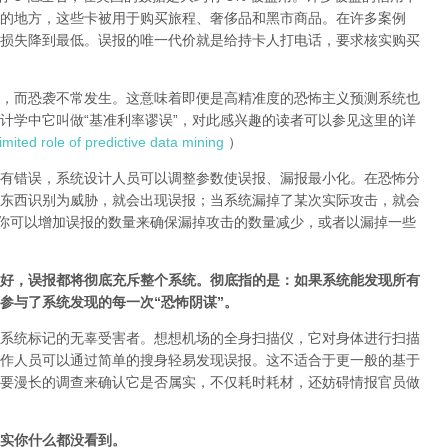
的地方，这些卡被用于购买旅程、奢侈品和黑市商品。在许多案例
损失降到最低。误报的唯一代价就是给持卡人打电话，要求核实购买
，而恐袭不常发生。这意味着即便是高精准度的恐怖主义预测系统也
计学中它叫做“基准利率谬误”，对此感兴趣的读者可以参见这里的详
imited role of predictive data mining
）
有错误，系统设计人员可以调整参数使误报、漏报最小化。在恐怖分
东西识别为威胁，就会出现误报；当系统漏掉了某次实际攻击，就会
，你可以增加误报的数量来确保漏掉攻击的数量减少，或者以漏掉一些
好，误报都将彻底充斥整个系统。彻底指的是：如果系统能发现所有
参与了系统发现的每一次“恐怖阴谋”。
系统标记的无辜受害者。想想机场的全身扫描仪，它对身体进行扫描
作人员可以通过简单的搜身轻易发现误报。这不适合于更一般的基于
要漫长的调查来确认它是否属实，不仅耗时耗材，还妨碍情报官员做
实你什么都没看到。