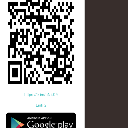
https://tr.im/hN4K9
Link 2
standard-icon-googleplay-app-store.png