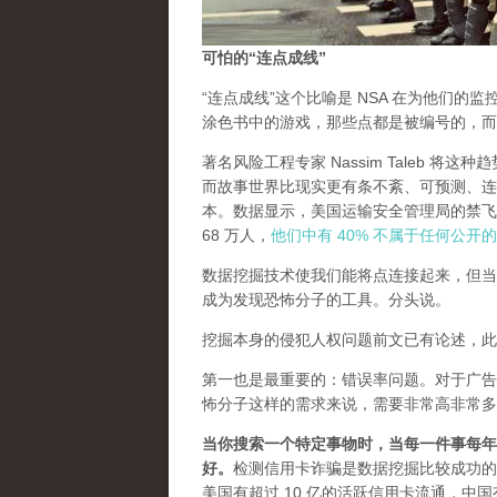
可怕的“连点成线”
“连点成线”这个比喻是 NSA 在为他们
涂色书中的游戏，那些点都是被编号的，而
著名风险工程专家 Nassim Taleb 将这
而故事世界比现实更有条不紊、可预测、连贯
本。数据显示，美国运输安全管理局的禁飞
68 万人，
他们中有 40% 不属于任何公开
数据挖掘技术使我们能将点连接起来，但当
成为发现恐怖分子的工具。
分头说。
挖掘本身的侵犯人权问题前文已有论述，此
第一也是最重要的：错误率问题。对于广告
怖分子这样的需求来说，需要非常高非常多
当你搜索一个特定事物时，当每一件事每年
好。
检测信用卡诈骗是数据挖掘比较成功的
美国有超过 10 亿的活跃信用卡流通，中国