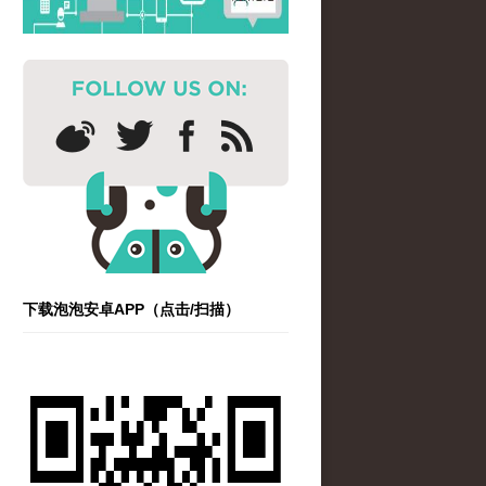
下载泡泡安卓APP（点击/扫描）