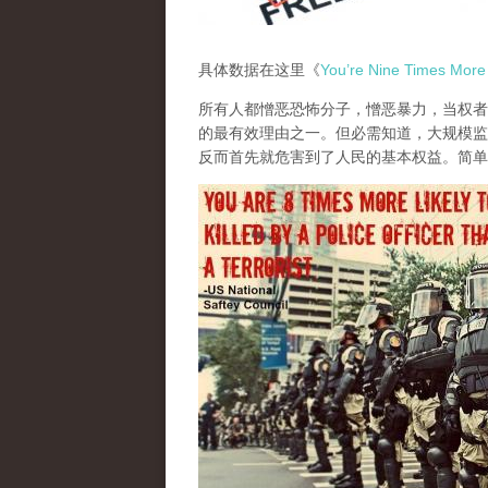
具体数据在这里《
You’re Nine Times More Li
所有人都憎恶恐怖分子，憎恶暴力，当权者
的最有效理由之一。但必需知道，
大规模监
反而首先就危害到了人民的基本权益。
简单