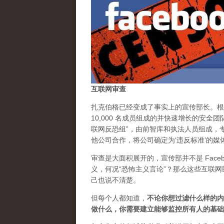
互联网审查
扎克伯格已经变成了事实上的宣传部长。根据 F
10,000 名成员组成的并快速增长的安全
联网反恐组”，由前智库和执法人员组成，专门在网
他公司合作，将公司确定为‘违反标准’的媒
审查是大面积展开的，宣传部并不是 Faceb
义，何况“恐怖主义言论”？那么这些互联
己也说不清楚。
但每个人都知道，
不论你想过滤什么样的内
做什么，你需要建立能够监控所有人的基础