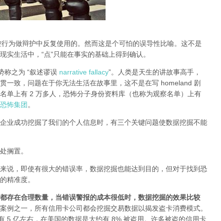
的监控行为做辩护中反复使用的。然而这是个可怕的误导性比喻。这不是
现实生活中，“点”只能在事实的基础上得到确认。
种趋势称之为 “叙述谬误
narrative fallacy
”。人类是天生的讲故事高手，
一致，问题在于你无法生活在故事里，这不是在写 homeland 剧
名单上有 2 万多人，恐怖分子身份资料库（也称为观察名单）上有
的恐怖集团
。
企业成功挖掘了我们的个人信息时，
有三个关键问题使数据挖掘不能
处搁置。
来说，即使有很大的错误率，数据挖掘也能达到目的，但对于找到恐
的精准度。
都存在合理数量，当错误警报的成本很低时，数据挖掘的效果比较
案例之一，所有信用卡公司都会挖掘交易数据以揭发盗卡消费模式。
有 5 亿左右，在美国的数据是大约有 8% 被盗用。许多被盗的信用卡