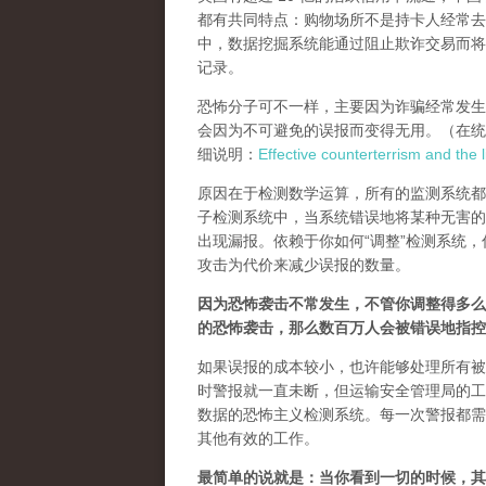
都有共同特点：购物场所不是持卡人经常去
中，数据挖掘系统能通过阻止欺诈交易而将
记录。
恐怖分子可不一样，主要因为诈骗经常发生
会因为不可避免的误报而变得无用。（在统
细说明：
Effective counterterrism and the l
原因在于检测数学运算，所有的监测系统都
子检测系统中，当系统错误地将某种无害的
出现漏报。依赖于你如何“调整”检测系统
攻击为代价来减少误报的数量。
因为恐怖袭击不常发生，不管你调整得多么
的恐怖袭击，那么数百万人会被错误地指控
如果误报的成本较小，也许能够处理所有被
时警报就一直未断，但运输安全管理局的工
数据的恐怖主义检测系统。每一次警报都需
其他有效的工作。
最简单的说就是：当你看到一切的时候，其