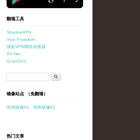
翻墙工具
ShadowVPN
Your Freedom
倩影VPN网络加速器
XX-Net
GranGorz
搜索表单
搜索
镜像站点 （免翻墙）
泡泡
镜像
#1
泡泡
镜像#2
热门文章