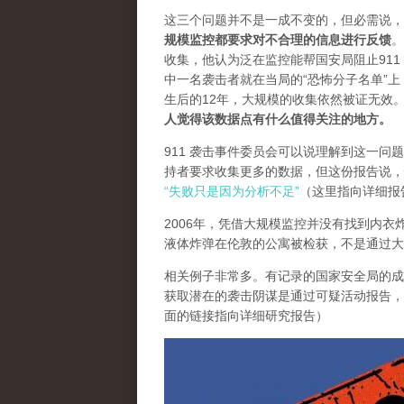
这三个问题并不是一成不变的，但必需说，
规模监控都要求对不合理的信息进行反馈
。
收集，他认为泛在监控能帮国安局阻止91
中一名袭击者就在当局的“恐怖分子名单”上，
生后的12年，大规模的收集依然被证无效
人觉得该数据点有什么值得关注的地方。
911 袭击事件委员会可以说理解到这一问
持者要求收集更多的数据，但这份报告说，
“失败只是因为分析不足”
（这里指向详细报告
2006年，凭借大规模监控并没有找到内衣炸弹
液体炸弹在伦敦的公寓被检获，不是通过大
相关例子非常多。有记录的国家安全局的成
获取潜在的袭击阴谋是通过可疑活动报告，
面的链接指向详细研究报告）