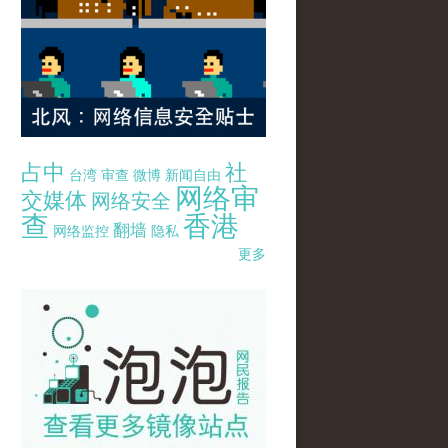
占中
社
台湾
审查
微博
新闻自由
网络审
交媒体
网络安全
查
香港
翻墙
网络监控
隐私
更多
pao-pao-banner-mirror-site-120814.jpg