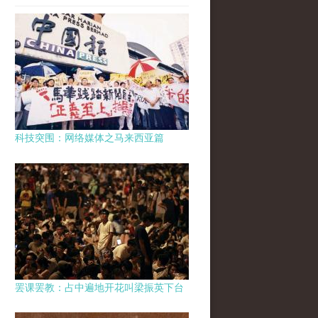
科技突围：网络媒体之马来西亚篇
罢课罢教：占中遍地开花叫梁振英下台