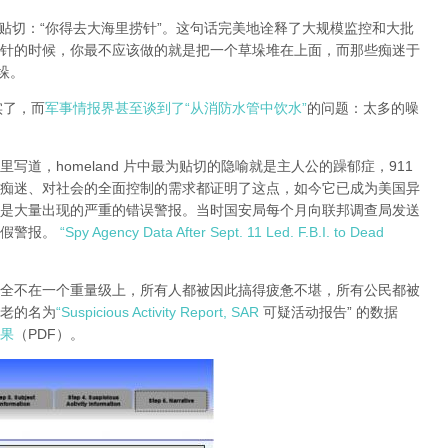
 对此的形容最贴切：“你得去大海里捞针”。这句话完美地诠释了大规模监控和大批
针的时候，你最不应该做的就是把一个草垛堆在上面，而那些痴迷于
垛。
实了，而
军事情报界甚至谈到了“从消防水管中饮水”
的问题：太多的噪
里写道，homeland 片中最为贴切的隐喻就是主人公的躁郁症，911
痴迷、对社会的全面控制的需求都证明了这点，如今它已成为美国异
是大量出现的严重的错误警报。当时国安局每个月向联邦调查局发送
是假警报。
“Spy Agency Data After Sept. 11 Led. F.B.I. to Dead
全不在一个重量级上，所有人都被因此搞得疲惫不堪，所有公民都被
老的名为
“Suspicious Activity Report, SAR
可疑活动报告” 的数据
果
（PDF）。