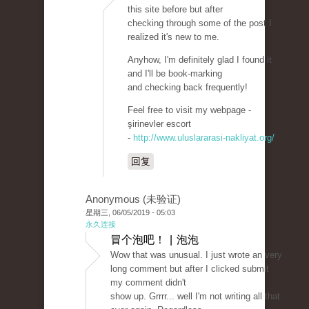
this site before but after
checking through some of the post I
realized it's new to me.
Anyhow, I'm definitely glad I found it
and I'll be book-marking
and checking back frequently!
Feel free to visit my webpage -
şirinevler escort
-
http://www.uluslararasi-nakliyat.org/
回复
Anonymous (未验证)
星期三, 06/05/2019 - 05:03
永久连接
冒个泡吧！ | 泡泡
Wow that was unusual. I just wrote an very
long comment but after I clicked submit
my comment didn't
show up. Grrrr... well I'm not writing all that