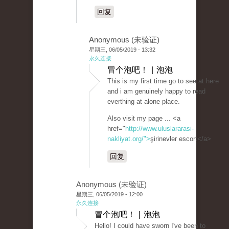
回复
Anonymous (未验证)
星期三, 06/05/2019 - 13:32
永久连接
冒个泡吧！ | 泡泡
This is my first time go to see at here
and i am genuinely happy to read
everthing at alone place.
Also visit my page ... <a
href="
http://www.uluslararasi-
nakliyat.org/">
şirinevler escort</a>
回复
Anonymous (未验证)
星期三, 06/05/2019 - 12:00
永久连接
冒个泡吧！ | 泡泡
Hello! I could have sworn I've been to