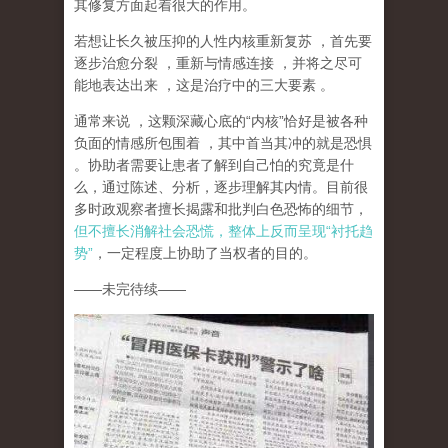
其修复方面起着很大的作用。
若想让长久被压抑的人性内核重新复苏
，首先要
逐步治愈分裂
，重新与情感连接
，并将之尽可
能地表达出来
，这是治疗中的三大要素
。
通常来说
，这颗深藏心底的
“
内核
”
恰好是被各种
负面的情感所包围着
，其中首当其冲的就是恐惧
。协助者需要让患者了解到自己怕的究竟是什
么，通过陈述、分析，逐步理解其内情。目前很
多时政观察者擅长揭露和批判白色恐怖的细节，
但不擅长消解社会恐慌，整体上反而呈现
“
衬托趋
势
”
，一定程度上协助了当权者的目的。
——
未完待续
——