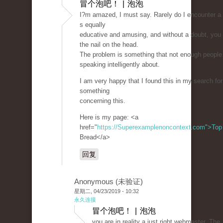
冒个泡吧！ | 泡泡
I?m amazed, I must say. Rarely do I encounter a 
s equally
educative and amusing, and without a doubt, you 
the nail on the head.
The problem is something that not enough people
speaking intelligently about.
I am very happy that I found this in my search for
something
concerning this.
Here is my page: <a
href="
https://Superexamplenoncontext.com">Top
Bread</a>
回复
Anonymous (未验证)
星期二, 04/23/2019 - 10:32
永久连接
冒个泡吧！ | 泡泡
you are in reality a just right webmaster. The