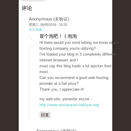
评论
Anonymous (未验证)
星期三, 06/05/2019 - 10:33
永久连接
冒个泡吧！ | 泡泡
Hi there would you mind letting me know which
hosting company you're utilizing?
I've loaded your blog in 3 completely different
internet browsers and I
must say this blog loads a lot quicker then
most.
Can you recommend a good web hosting
provider at a fair price?
Thank you, I appreciate it!
my web-site; şirinevler escort -
http://www.uluslararasi-nakliyat.org/
回复
Anonymous (未验证)