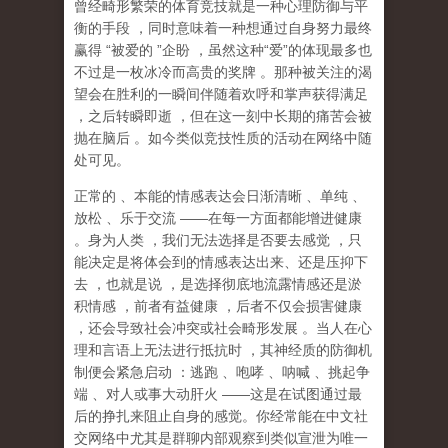
曾经畸形繁荣的体育竞技就是一种心理防御与平
衡的手段
，同时意味着一种想通过自身努力最终
赢得
“
被爱的
”
企盼
，虽然这种
“
爱
”
的体现最多也
不过是一枚冰冷而高贵的奖牌
。那种
被关注的渴
望
会在胜利的一瞬间伴随着欢呼和掌声获得满足
，之后转瞬即逝
，但在这一刻中长期的痛苦会被
抛在脑后
。如今类似竞技性质的活动在网络中随
处可见。
正常的
、本能的情感表达会日渐清晰
、单纯
、
放松
、乐于交流
——
在每一方面都能增进健康
。身为人类
，我们无法选择是否要去感觉
，只
能决定是将体会到的情感表达出来、还是压抑下
去
，也就是说
，
是选择彻底地流露情感还是淤
积情感
，前者有益健康
，后者不仅会损害健康
，还会导致社会冲突或社会畸形发展
。当人在心
理和言语上无法进行抵抗时
，其神经质的防御机
制便会紧急启动
：逃跑
、咆哮
、呐喊
、挑起争
端
、对人或事大动肝火
——
这是在试图通过最
后的挣扎来阻止自身的感觉。你经常能在中文社
交网络中尤其是群聊内部观察到类似宣泄为唯一