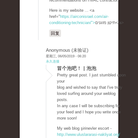
recommendations on HVAC contractor.
Here is my website ... <a
href="
https://airconisrael.com/air-
conditioning-technician/">
תיקון מזגנים</a>
回复
Anonymous (未验证)
星期三, 06/05/2019 - 06:20
永久连接
冒个泡吧！ | 泡泡
Pretty great post. I just stumbled upon
your
blog and wished to say that I've truly
loved surfing around your weblog
posts.
In any case I will be subscribing for
your feed and I hope you write once
more soon!
My web blog şirinevler escort -
http://www.uluslararasi-nakliyat.org/