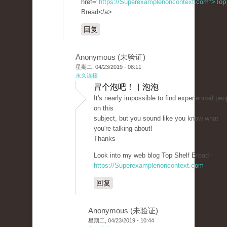
href="
https://Superexamplenoncontext.com">Top
Bread</a>
回复
Anonymous (未验证)
星期二, 04/23/2019 - 08:11
永久连接
冒个泡吧！ | 泡泡
It's nearly impossible to find experienced peo
on this
subject, but you sound like you know what
you're talking about!
Thanks
Look into my web blog Top Shelf Bread -
https://Superexamplenoncontext.com
回复
Anonymous (未验证)
星期二, 04/23/2019 - 10:44