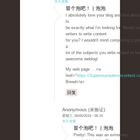
永久连接
冒个泡吧！ | 泡泡
I absolutely love your blog and find almos
to
be exactly what I'm looking for. Would yo
writers to write content
for you? I wouldn't mind composing a pos
a
lot of the subjects you write related to he
awesome weblog!
My web page ... <a
href="
https://Superexamplenoncontext.
Bread</a>
回复
Anonymous (未验证)
星期三, 06/05/2019 - 06:19
永久连接
冒个泡吧！ | 泡泡
Pretty! This was an extremely