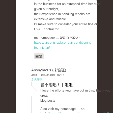
in the business for an extended time because
given our budget,
their experience in handling repairs are
extensive and reliable.
I'll make sure to consider your entire tips on
HVAC contractor.
my homepage ... טכנאי מזגנים -
https://airconisrael.com/air-conditioning-
technician/
回复
Anonymous (未验证)
星期二, 04/23/2019 - 07:17
永久连接
冒个泡吧！ | 泡泡
I love the efforts you have put in this, thank you fo
great
blog posts.
Also visit my homepage ... <a