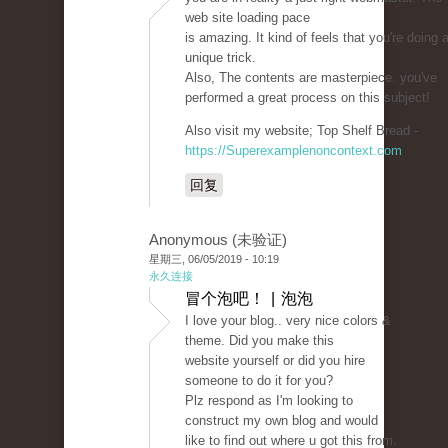
web site loading pace
is amazing. It kind of feels that you're doing 
unique trick.
Also, The contents are masterpiece. you've
performed a great process on this subject!
Also visit my website; Top Shelf Bread -
https://Superexamplenoncontext.com
回复
Anonymous (未验证)
星期三, 06/05/2019 - 10:19
永久连接
冒个泡吧！ | 泡泡
I love your blog.. very nice colors &
theme. Did you make this
website yourself or did you hire
someone to do it for you?
Plz respond as I'm looking to
construct my own blog and would
like to find out where u got this from.