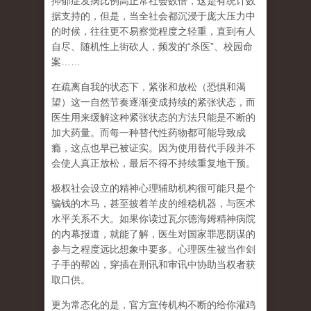
抑郁症发病比例高正常社会数倍，这是有统计数
据支持的，但是，当全社会都沉浸于庞大压力中
的时候，往往更不易察觉程度之轻重，直到有人
自尽、随机性上街砍人，频发的
“
杀医
”
、校园命
案
……
在
疏离自我
的状态下，紧张和放松（恐惧和渴
望）这一自然节奏逐渐变成持续的紧张状态，而
医生用来缓解这种紧张状态的方法只能是不断的
加大药量。而每一种替代性药物都可能导致成
瘾，这点也早已被证实。因为使用替代手段并不
会使人真正放松，最后不得不持续重复地干预。
极权社会设立的精神心理辅助机构很可能只是个
骗钱的木马，甚至披着羊皮的维稳机器，与医术
水平关系不大。如果你读过瓦尔德海姆精神病院
的内幕报道，就能了解，医生对国家罪恶阴谋的
参与之程度远比想象中要多。心理医生被当作刽
子手的帮凶，穿插在刑讯和审讯中协助当权者获
取口供。
更为常态化的是，官方宣传机构不断的给你灌鸡