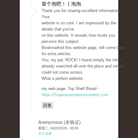
冒个泡吧！ | 泡泡
Thank you for sharing excellent informations.
Your
website is so cool. I am impressed by the
details that you've
on this website. It reveals how nicely you
perceive this subject.
Bookmarked this website page, will come back
for extra articles.
You, my pal, ROCK! I found simply the info I
already searched all over the place and simply
could not come across.
What a perfect website.
my web page; Top Shelf Bread -
https://Superexamplenoncontext.com
回复
Anonymous (未验证)
星期二, 04/23/2019 - 05:09
永久连接