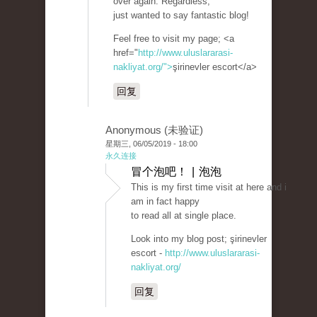
over again. Regardless,
just wanted to say fantastic blog!
Feel free to visit my page; <a
href="
http://www.uluslararasi-
nakliyat.org/">
şirinevler escort</a>
回复
Anonymous (未验证)
星期三, 06/05/2019 - 18:00
永久连接
冒个泡吧！ | 泡泡
This is my first time visit at here and i
am in fact happy
to read all at single place.
Look into my blog post; şirinevler
escort -
http://www.uluslararasi-
nakliyat.org/
回复