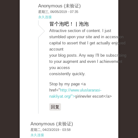
Anonymous (未验证)
星期三, 06/05/2019 - 07:35
永久连接
冒个泡吧！ | 泡泡
Attractive section of content. I just
stumbled upon your site and in accession
capital to assert that I get actually enjoyed
account
your blog posts. Any way I'll be subscribing
to your augment and even I achievement
you access
consistently quickly.
Stop by my page <a
href="
http://www.uluslararasi-
nakliyat.org/">
şirinevler escort</a>
回复
Anonymous (未验证)
星期二, 04/23/2019 - 03:58
永久连接