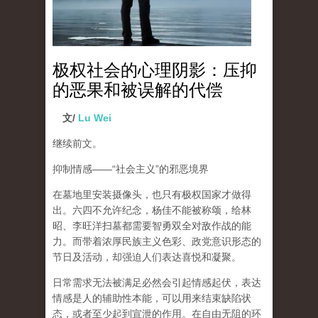
极权社会的心理阴影：压抑
的恶果和被误解的代偿
文/
Lu Wei
继续前文。
抑制情感
——“
社会主义
”
的邪恶境界
在墓地里安装摄像头，也只有极权国家才做得
出。六四不允许纪念，杨佳不能被称颂，给林
昭、李旺洋扫墓都需要智勇双全对敌作战的能
力。而带着浓厚民族主义色彩、政党意识形态的
节日及活动，却强迫人们表达喜悦和凝聚。
日常需求无法被满足必然会引起情感起伏，
表达
情感是人的辅助性本能，可以用来结束缺陷状
态，或者至少起到宣泄的作用
。在自由无阻的环