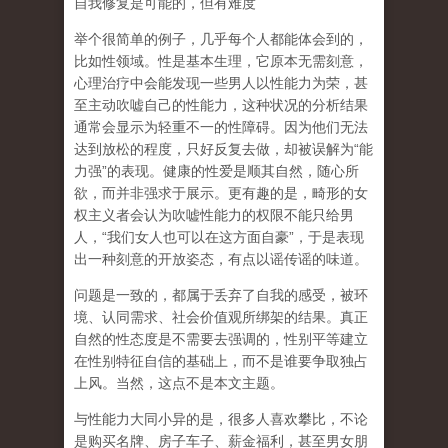
自我修复是可能的，但有难度
举个很简单的例子，几乎每个人都能体会到的，
比如性领域。性是基本生理，它原本无需刻意，
心理治疗中会能发现一些男人以性能力为荣，甚
至主动吹嘘自己的性能力，这种状况的分析结果
通常会显示为轻重不一的性障碍。因为他们无法
达到放松的程度，只好反复去做，却被误解为
“
能
力强
”
的表现。健康的性爱是顺其自然，随心所
欲，而并非强求于展示。更有趣的是，畸形的女
权主义者会认为吹嘘性能力的权限不能只给男
人，
“
我们女人也可以在这方面自豪
”
，于是表现
出一种刻意的开放姿态，有点以谣传谣的味道。
问题是一致的，都属于丢弃了自我的感受，被环
境、认同需求、社会价值观所绑架的结果。真正
自然的性态度是不需要去强调的，性别平等建立
在性别特征自信的基础上，而不是谁要争取独占
上风。当然，这点不是本文主题。
与性能力大同小异的是，很多人喜欢攀比，不论
是购买名牌、房子车子、薪金福利，甚至男女朋