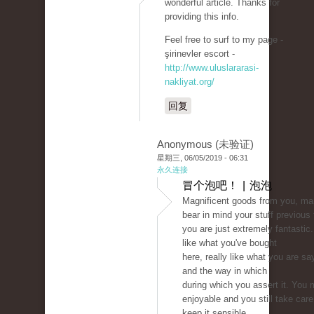
wonderful article. Thanks for
providing this info.
Feel free to surf to my page -
şirinevler escort -
http://www.uluslararasi-
nakliyat.org/
回复
Anonymous (未验证)
星期三, 06/05/2019 - 06:31
永久连接
冒个泡吧！ | 泡泡
Magnificent goods from you, man
bear in mind your stuff previous
you are just extremely fantastic. 
like what you've bought
here, really like what you are sa
and the way in which
during which you assert it. You 
enjoyable and you still take care
keep it sensible.