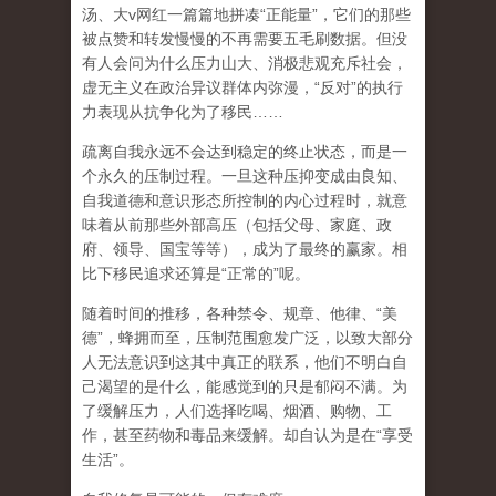
汤、大
v
网红一篇篇地拼凑
“
正能量
”
，它们的那些
被点赞和转发慢慢的不再需要五毛刷数据。但没
有人会问为什么压力山大、消极悲观充斥社会，
虚无主义在政治异议群体内弥漫，
“
反对
”
的执行
力表现从抗争化为了移民
……
疏离自我永远不会达到稳定的终止状态，而是一
个永久的压制过程
。一旦这种压抑变成由良知、
自我道德和意识形态所控制的内心过程时，就意
味着从前那些外部高压（包括父母、家庭、政
府、领导、国宝等等），成为了最终的赢家。相
比下移民追求还算是
“
正常的
”
呢。
随着时间的推移，各种禁令、规章、他律、
“
美
德
”
，蜂拥而至，压制范围愈发广泛，以致大部分
人无法意识到这其中真正的联系，他们不明白自
己渴望的是什么，能感觉到的只是郁闷不满。为
了缓解压力，人们选择吃喝、烟酒、购物、工
作，甚至药物和毒品来缓解。却自认为是在
“
享受
生活
”
。