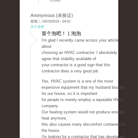
Anonymous (未验证)
星期二, 04/23/2019 - 04:02
永久连接
冒个泡吧！ | 泡泡
I'm glad I recently came across your article
about
choosing an HVAC contractor. I absolutely
agree that stability available of
your contractor is a good sign that this
contractor does a very good job.
Yes, HVAC system is a one of the most
expensive equipment that my husband bought
for our house, so it is important
for people to merely employ a reputable HVAC
company.
Our heating system would not produce enough
heat anymore,
this also causes many discomfort contained in
the house.
I'm looking for a contractor that has developed