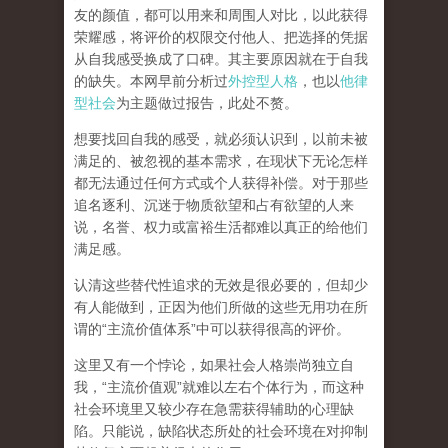
友的颜值，都可以用来和周围人对比，以此获得
荣耀感，将评价的权限交付他人、把选择的凭据
从自我感受换成了口碑。其主要原因就在于自我
的缺失。本网早前分析过
外控型人格
，也以
他律
型社会
为主题做过报告，此处不赘。
想要找回自我的感受，就
必须认识到，以前未被
满足的、被忽视的基本需求，在现状下无论怎样
都无法通过任何方式或个人获得补偿
。对于那些
追名逐利、沉迷于物质欲望和占有欲望的人来
说，名誉、权力或富裕生活都难以真正的给他们
满足感。
认清这些替代性追求的无效是很必要的，但却少
有人能做到，正因为他们所做的这些无用功在所
谓的
“
主流价值体系
”
中可以获得很高的评价。
这里又有一个悖论，如果社会人格崇尚独立自
我，
“
主流价值观
”
就难以左右个体行为，而这种
社会环境里又较少存在急需获得辅助的心理缺
陷。只能说，
缺陷状态所处的社会环境在对抑制