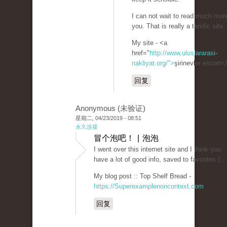
I can not wait to read much mor
you. That is really a terrific site.
My site - <a
href="
http://www.uluslararasi-
nakliyat.org/">
şirinevler escort<
回复
Anonymous (未验证)
星期二, 04/23/2019 - 08:51
永久连接
冒个泡吧！ | 泡泡
I went over this internet site and I think you
have a lot of good info, saved to favorites (:.
My blog post :: Top Shelf Bread -
https://Superexamplenoncontext.com
回复