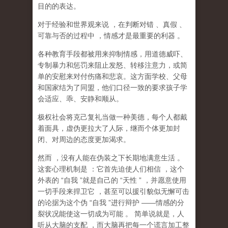
目的的表达。
对于经验和世界观来说
，在判断对错
、真假
、
可靠与否的过程中
，情感才是最重要的利器
。
各种教育手段都被用来抑制情感，用道德威吓、
专制暴力和惩罚来阻止发怒、转移注意力，或简
单的安慰来对付伤痛和悲哀。这方面学校、父母
和国家结为了同盟，他们口径一致的要求孩子学
会适应、乖、安静和顺从。
极权社会将克己复礼当做一种美德，每个人都戴
着面具，虚伪更拉大了人际，继而个体更加封
闭、对周边的态度更加渴求。
然而
，没有人能在伪装之下长期地满意生活
。
这套心理机制是
：它首先迫使人们相信
，这个
外表的
“
自我
”
就是自己的
“
天性
”
，并愿意使用
一切手段来捍卫它
，甚至可以援引貌似无懈可击
的论据为这个伪
“
自我
”
进行辩护
——
情感的分
裂状况能使这一切成为可能
。
简单说就是，
人
听从大脑的支配
，而大脑再把每一个谎言加工整