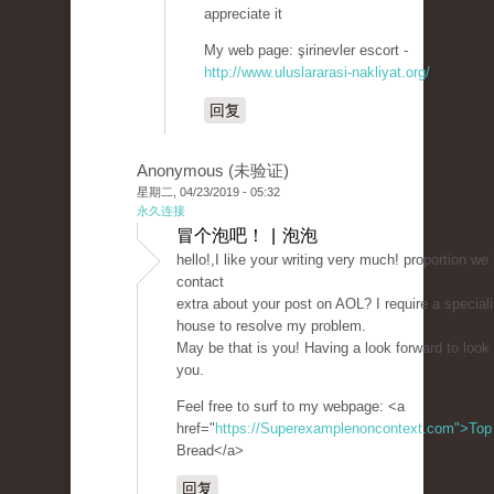
appreciate it
My web page: şirinevler escort -
http://www.uluslararasi-nakliyat.org/
回复
Anonymous (未验证)
星期二, 04/23/2019 - 05:32
永久连接
冒个泡吧！ | 泡泡
hello!,I like your writing very much! proportion we 
contact
extra about your post on AOL? I require a specialis
house to resolve my problem.
May be that is you! Having a look forward to look
you.
Feel free to surf to my webpage: <a
href="
https://Superexamplenoncontext.com">Top
Bread</a>
回复