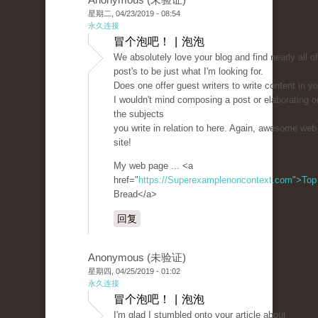
星期二, 04/23/2019 - 08:54
永久连接
冒个泡吧！ | 泡泡
We absolutely love your blog and find nearly all o
post's to be just what I'm looking for.
Does one offer guest writers to write content in y
I wouldn't mind composing a post or elaborating 
the subjects
you write in relation to here. Again, awesome web
site!
My web page ... <a
href="
https://Superexamplenoncontext.com">Top
Bread</a>
回复
Anonymous (未验证)
星期四, 04/25/2019 - 01:02
永久连接
冒个泡吧！ | 泡泡
I'm glad I stumbled onto your article about