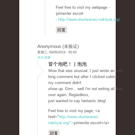
Feel free to visit my webpage -
şirinevler escort
-
http://www.uluslararasi-nakliyat.org/
回复
Anonymous (未验证)
星期三, 06/05/2019 - 05:03
永久连接
冒个泡吧！ | 泡泡
Wow that was unusual. I just wrote an very
long comment but after I clicked submit
my comment didn't
show up. Grrrr... well I'm not writing all that
over again. Regardless,
just wanted to say fantastic blog!
Feel free to visit my page; <a
href="
http://www.uluslararasi-
nakliyat.org/">
şirinevler escort</a>
回复