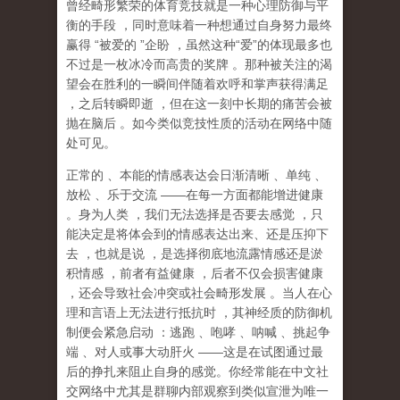
曾经畸形繁荣的体育竞技就是一种心理防御与平
衡的手段
，同时意味着一种想通过自身努力最终
赢得
“
被爱的
”
企盼
，虽然这种
“
爱
”
的体现最多也
不过是一枚冰冷而高贵的奖牌
。那种
被关注的渴
望
会在胜利的一瞬间伴随着欢呼和掌声获得满足
，之后转瞬即逝
，但在这一刻中长期的痛苦会被
抛在脑后
。如今类似竞技性质的活动在网络中随
处可见。
正常的
、本能的情感表达会日渐清晰
、单纯
、
放松
、乐于交流
——
在每一方面都能增进健康
。身为人类
，我们无法选择是否要去感觉
，只
能决定是将体会到的情感表达出来、还是压抑下
去
，也就是说
，
是选择彻底地流露情感还是淤
积情感
，前者有益健康
，后者不仅会损害健康
，还会导致社会冲突或社会畸形发展
。当人在心
理和言语上无法进行抵抗时
，其神经质的防御机
制便会紧急启动
：逃跑
、咆哮
、呐喊
、挑起争
端
、对人或事大动肝火
——
这是在试图通过最
后的挣扎来阻止自身的感觉。你经常能在中文社
交网络中尤其是群聊内部观察到类似宣泄为唯一