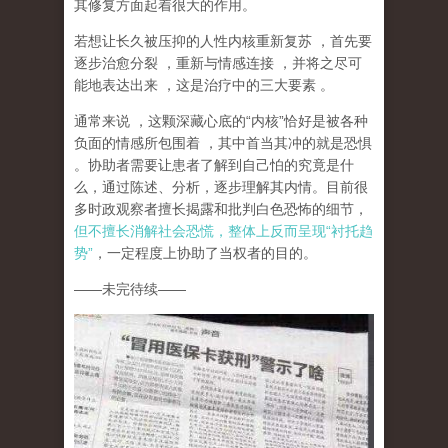
其修复方面起着很大的作用。
若想让长久被压抑的人性内核重新复苏
，首先要
逐步治愈分裂
，重新与情感连接
，并将之尽可
能地表达出来
，这是治疗中的三大要素
。
通常来说
，这颗深藏心底的
“
内核
”
恰好是被各种
负面的情感所包围着
，其中首当其冲的就是恐惧
。协助者需要让患者了解到自己怕的究竟是什
么，通过陈述、分析，逐步理解其内情。目前很
多时政观察者擅长揭露和批判白色恐怖的细节，
但不擅长消解社会恐慌，整体上反而呈现
“
衬托趋
势
”
，一定程度上协助了当权者的目的。
——
未完待续
——