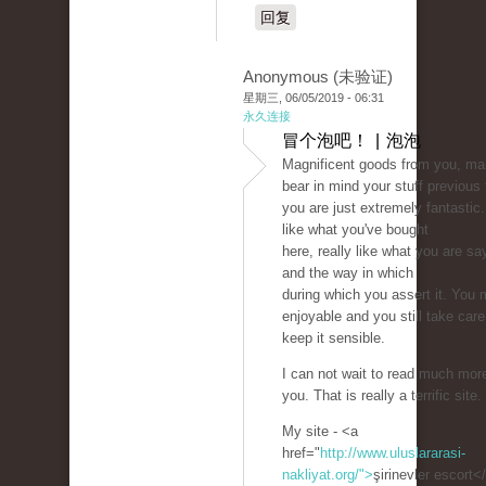
回复
Anonymous (未验证)
星期三, 06/05/2019 - 06:31
永久连接
冒个泡吧！ | 泡泡
Magnificent goods from you, man
bear in mind your stuff previous
you are just extremely fantastic. 
like what you've bought
here, really like what you are sa
and the way in which
during which you assert it. You 
enjoyable and you still take care
keep it sensible.
I can not wait to read much mor
you. That is really a terrific site.
My site - <a
href="
http://www.uluslararasi-
nakliyat.org/">
şirinevler escort<