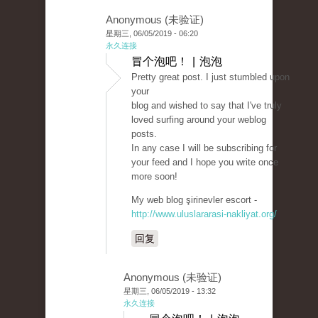
Anonymous (未验证)
星期三, 06/05/2019 - 06:20
永久连接
冒个泡吧！ | 泡泡
Pretty great post. I just stumbled upon
your
blog and wished to say that I've truly
loved surfing around your weblog
posts.
In any case I will be subscribing for
your feed and I hope you write once
more soon!
My web blog şirinevler escort -
http://www.uluslararasi-nakliyat.org/
回复
Anonymous (未验证)
星期三, 06/05/2019 - 13:32
永久连接