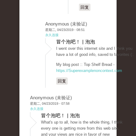
回复
Anonymous (未验证)
星期二, 04/23/2019 - 08:51
永久连接
冒个泡吧！ | 泡泡
I went over this internet site and I think you
have a lot of good info, saved to favorites (:.
My blog post :: Top Shelf Bread -
https://Superexamplenoncontext.com
回复
Anonymous (未验证)
星期二, 04/23/2019 - 07:58
永久连接
冒个泡吧！ | 泡泡
What's up to all, how is the whole thing, I think
every one is getting more from this web site,
and your views are nice in favor of new