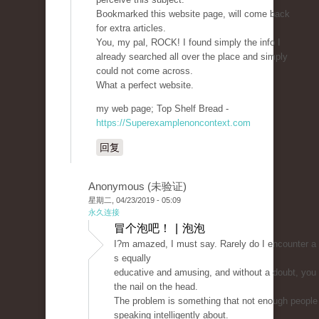
Bookmarked this website page, will come back
for extra articles.
You, my pal, ROCK! I found simply the info I
already searched all over the place and simply
could not come across.
What a perfect website.
my web page; Top Shelf Bread -
https://Superexamplenoncontext.com
回复
Anonymous (未验证)
星期二, 04/23/2019 - 05:09
永久连接
冒个泡吧！ | 泡泡
I?m amazed, I must say. Rarely do I encounter a 
s equally
educative and amusing, and without a doubt, you 
the nail on the head.
The problem is something that not enough people
speaking intelligently about.