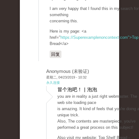
I am very happy that I found this in my search for
something
concerning this.
Here is my page: <a
href="
https://Superexamplenoncontext.com">Top
Bread</a>
回复
Anonymous (未验证)
星期二, 04/23/2019 - 10:32
永久连接
冒个泡吧！ | 泡泡
you are in reality a just right webmaster. The
web site loading pace
is amazing. It kind of feels that you're doing 
unique trick.
Also, The contents are masterpiece. you've
performed a great process on this subject!
Also visit my website; Top Shelf Bread -