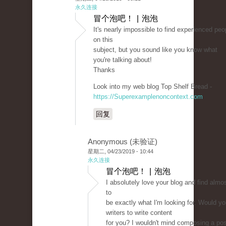
永久连接
冒个泡吧！ | 泡泡
It's nearly impossible to find experienced peo
on this
subject, but you sound like you know what
you're talking about!
Thanks
Look into my web blog Top Shelf Bread -
https://Superexamplenoncontext.com
回复
Anonymous (未验证)
星期二, 04/23/2019 - 10:44
永久连接
冒个泡吧！ | 泡泡
I absolutely love your blog and find almos
to
be exactly what I'm looking for. Would yo
writers to write content
for you? I wouldn't mind composing a pos