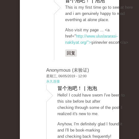
冒个泡吧！ | 泡泡
This is my first time go to see at here
and i am genuinely happy to read
everthing at alone place.
Also visit my page ... <a
href="
http://www.uluslararasi-
nakliyat.org/">
şirinevler escort</a>
回复
Anonymous (未验证)
星期三, 06/05/2019 - 12:00
永久连接
冒个泡吧！ | 泡泡
Hello! I could have sworn I've been to
this site before but after
checking through some of the post I
realized it's new to me.
Anyhow, I'm definitely glad I found it
and I'll be book-marking
and checking back frequently!