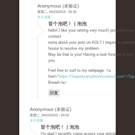
Anonymous (未验证)
星期二, 04/23/2019 - 05:32
永久连接
冒个泡吧！ | 泡泡
hello!,I like your writing very much! proportion we 
contact
extra about your post on AOL? I require a specialis
house to resolve my problem.
May be that is you! Having a look forward to look
you.
Feel free to surf to my webpage: <a
href="
https://Superexamplenoncontext.com">Top
Bread</a>
回复
Anonymous (未验证)
星期二, 04/23/2019 - 04:02
永久连接
冒个泡吧！ | 泡泡
I'm glad I recently came across your article