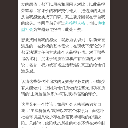
友的颜值，都可以用来和周围人对比，以此获得
荣耀感，将评价的权限交付他人、把选择的凭据
从自我感受换成了口碑。其主要原因就在于自我
的缺失。本网早前分析过
外控型人格
，也以
他律
型社会
为主题做过报告，此处不赘。
想要找回自我的感受，就
必须认识到，以前未被
满足的、被忽视的基本需求，在现状下无论怎样
都无法通过任何方式或个人获得补偿
。对于那些
追名逐利、沉迷于物质欲望和占有欲望的人来
说，名誉、权力或富裕生活都难以真正的给他们
满足感。
认清这些替代性追求的无效是很必要的，但却少
有人能做到，正因为他们所做的这些无用功在所
谓的
“
主流价值体系
”
中可以获得很高的评价。
这里又有一个悖论，如果社会人格崇尚独立自
我，
“
主流价值观
”
就难以左右个体行为，而这种
社会环境里又较少存在急需获得辅助的心理缺
陷。只能说，
缺陷状态所处的社会环境在对抑制