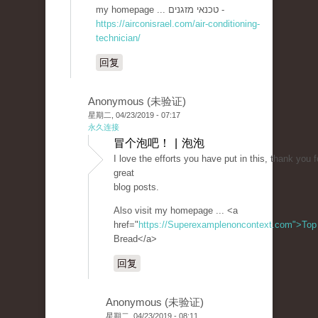
my homepage ... טכנאי מזגנים -
https://airconisrael.com/air-conditioning-
technician/
回复
Anonymous (未验证)
星期二, 04/23/2019 - 07:17
永久连接
冒个泡吧！ | 泡泡
I love the efforts you have put in this, thank you fo
great
blog posts.
Also visit my homepage ... <a
href="
https://Superexamplenoncontext.com">Top
Bread</a>
回复
Anonymous (未验证)
星期二, 04/23/2019 - 08:11