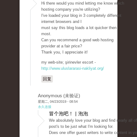
Hi there would you mind letting me know which
hosting company you're utilizing?
I've loaded your blog in 3 completely different
internet browsers and I
must say this blog loads a lot quicker then
most.
Can you recommend a good web hosting
provider at a fair price?
Thank you, I appreciate it!
my web-site; şirinevler escort -
http://www.uluslararasi-nakliyat.org/
回复
Anonymous (未验证)
星期二, 04/23/2019 - 08:54
永久连接
冒个泡吧！ | 泡泡
We absolutely love your blog and find nearly all o
post's to be just what I'm looking for.
Does one offer guest writers to write content in y