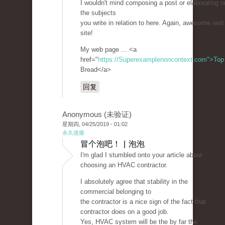
I wouldn't mind composing a post or elaborating 
the subjects
you write in relation to here. Again, awesome web
site!
My web page ... <a
href="
https://Superexamplenoncontext.com">Top
Bread</a>
回复
Anonymous (未验证)
星期四, 04/25/2019 - 01:02
永久连接
冒个泡吧！ | 泡泡
I'm glad I stumbled onto your article about
choosing an HVAC contractor.
I absolutely agree that stability in the
commercial belonging to
the contractor is a nice sign of the fact that
contractor does on a good job.
Yes, HVAC system will be the by far the