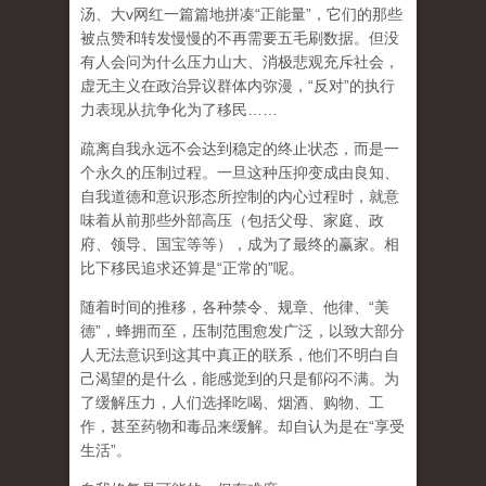
汤、大
v
网红一篇篇地拼凑
“
正能量
”
，它们的那些
被点赞和转发慢慢的不再需要五毛刷数据。但没
有人会问为什么压力山大、消极悲观充斥社会，
虚无主义在政治异议群体内弥漫，
“
反对
”
的执行
力表现从抗争化为了移民
……
疏离自我永远不会达到稳定的终止状态，而是一
个永久的压制过程
。一旦这种压抑变成由良知、
自我道德和意识形态所控制的内心过程时，就意
味着从前那些外部高压（包括父母、家庭、政
府、领导、国宝等等），成为了最终的赢家。相
比下移民追求还算是
“
正常的
”
呢。
随着时间的推移，各种禁令、规章、他律、
“
美
德
”
，蜂拥而至，压制范围愈发广泛，以致大部分
人无法意识到这其中真正的联系，他们不明白自
己渴望的是什么，能感觉到的只是郁闷不满。为
了缓解压力，人们选择吃喝、烟酒、购物、工
作，甚至药物和毒品来缓解。却自认为是在
“
享受
生活
”
。