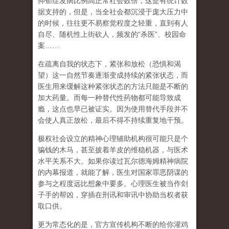
抑郁症发病比例高正常社会数倍，这是有统计数
据支持的，但是，当全社会都沉浸于庞大压力中
的时候，往往更不易察觉程度之轻重，直到有人
自尽、随机性上街砍人，频发的
“
杀医
”
、校园命
案
……
在
疏离自我
的状态下，紧张和放松（恐惧和渴
望）这一自然节奏逐渐变成持续的紧张状态，而
医生用来缓解这种紧张状态的方法只能是不断的
加大药量。而每一种替代性药物都可能导致成
瘾，这点也早已被证实。因为使用替代手段并不
会使人真正放松，最后不得不持续重复地干预。
极权社会设立的精神心理辅助机构很可能只是个
骗钱的木马，甚至披着羊皮的维稳机器，与医术
水平关系不大。如果你读过瓦尔德海姆精神病院
的内幕报道，就能了解，医生对国家罪恶阴谋的
参与之程度远比想象中要多。心理医生被当作刽
子手的帮凶，穿插在刑讯和审讯中协助当权者获
取口供。
更为常态化的是，官方宣传机构不断的给你灌鸡