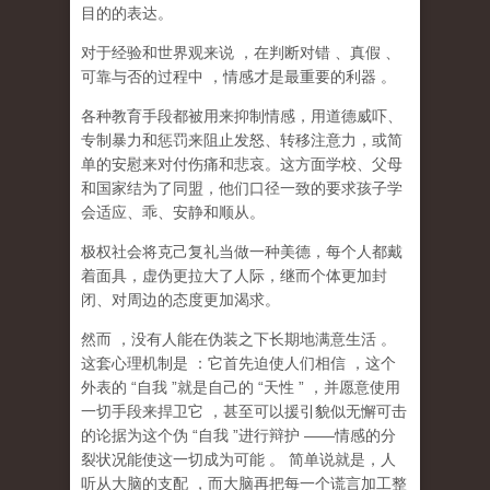
目的的表达。
对于经验和世界观来说
，在判断对错
、真假
、
可靠与否的过程中
，情感才是最重要的利器
。
各种教育手段都被用来抑制情感，用道德威吓、
专制暴力和惩罚来阻止发怒、转移注意力，或简
单的安慰来对付伤痛和悲哀。这方面学校、父母
和国家结为了同盟，他们口径一致的要求孩子学
会适应、乖、安静和顺从。
极权社会将克己复礼当做一种美德，每个人都戴
着面具，虚伪更拉大了人际，继而个体更加封
闭、对周边的态度更加渴求。
然而
，没有人能在伪装之下长期地满意生活
。
这套心理机制是
：它首先迫使人们相信
，这个
外表的
“
自我
”
就是自己的
“
天性
”
，并愿意使用
一切手段来捍卫它
，甚至可以援引貌似无懈可击
的论据为这个伪
“
自我
”
进行辩护
——
情感的分
裂状况能使这一切成为可能
。
简单说就是，
人
听从大脑的支配
，而大脑再把每一个谎言加工整