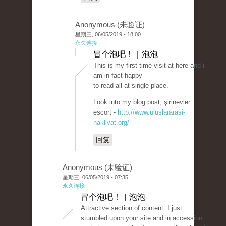
Anonymous (未验证)
星期三, 06/05/2019 - 18:00
永久连接
冒个泡吧！ | 泡泡
This is my first time visit at here and i
am in fact happy
to read all at single place.
Look into my blog post; şirinevler
escort -
http://www.uluslararasi-
nakliyat.org/
回复
Anonymous (未验证)
星期三, 06/05/2019 - 07:35
永久连接
冒个泡吧！ | 泡泡
Attractive section of content. I just
stumbled upon your site and in accession