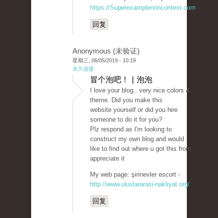
https://Superexamplenoncontext.com
回复
Anonymous (未验证)
星期三, 06/05/2019 - 10:19
永久连接
冒个泡吧！ | 泡泡
I love your blog.. very nice colors &
theme. Did you make this
website yourself or did you hire
someone to do it for you?
Plz respond as I'm looking to
construct my own blog and would
like to find out where u got this from.
appreciate it
My web page: şirinevler escort -
http://www.uluslararasi-nakliyat.org/
回复