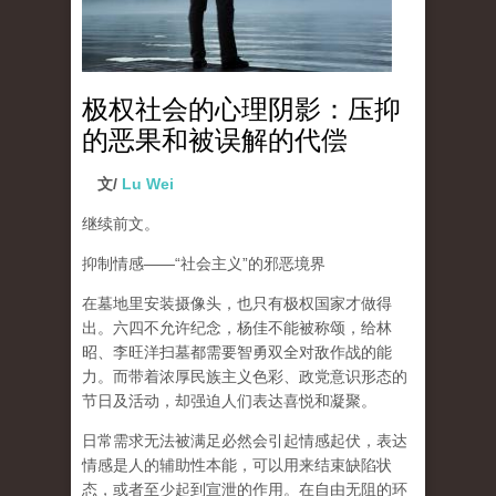
极权社会的心理阴影：压抑
的恶果和被误解的代偿
文/
Lu Wei
继续前文。
抑制情感
——“
社会主义
”
的邪恶境界
在墓地里安装摄像头，也只有极权国家才做得
出。六四不允许纪念，杨佳不能被称颂，给林
昭、李旺洋扫墓都需要智勇双全对敌作战的能
力。而带着浓厚民族主义色彩、政党意识形态的
节日及活动，却强迫人们表达喜悦和凝聚。
日常需求无法被满足必然会引起情感起伏，
表达
情感是人的辅助性本能，可以用来结束缺陷状
态，或者至少起到宣泄的作用
。在自由无阻的环