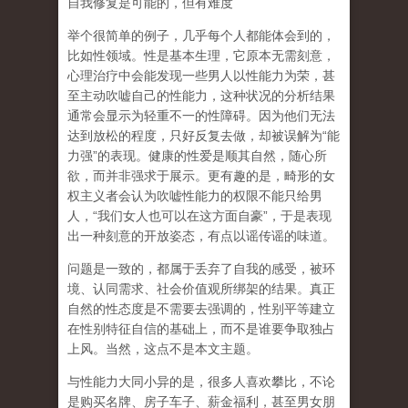
自我修复是可能的，但有难度
举个很简单的例子，几乎每个人都能体会到的，
比如性领域。性是基本生理，它原本无需刻意，
心理治疗中会能发现一些男人以性能力为荣，甚
至主动吹嘘自己的性能力，这种状况的分析结果
通常会显示为轻重不一的性障碍。因为他们无法
达到放松的程度，只好反复去做，却被误解为
“
能
力强
”
的表现。健康的性爱是顺其自然，随心所
欲，而并非强求于展示。更有趣的是，畸形的女
权主义者会认为吹嘘性能力的权限不能只给男
人，
“
我们女人也可以在这方面自豪
”
，于是表现
出一种刻意的开放姿态，有点以谣传谣的味道。
问题是一致的，都属于丢弃了自我的感受，被环
境、认同需求、社会价值观所绑架的结果。真正
自然的性态度是不需要去强调的，性别平等建立
在性别特征自信的基础上，而不是谁要争取独占
上风。当然，这点不是本文主题。
与性能力大同小异的是，很多人喜欢攀比，不论
是购买名牌、房子车子、薪金福利，甚至男女朋