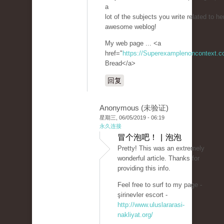
a
lot of the subjects you write related to he
awesome weblog!
My web page ... <a
href="
https://Superexamplenoncontext.
Bread</a>
回复
Anonymous (未验证)
星期三, 06/05/2019 - 06:19
永久连接
冒个泡吧！ | 泡泡
Pretty! This was an extremely
wonderful article. Thanks for
providing this info.
Feel free to surf to my page -
şirinevler escort -
http://www.uluslararasi-
nakliyat.org/