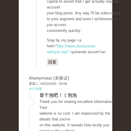
capital to assert that I get actually enjoyed
account
your blog posts. Any way I'll be subscribing
to your augment and even I achievement
you access
consistently quickly.
Stop by my page <a
href="
http://www.uluslararasi-
nakliyat.org/">
şirinevler escort</a>
回复
Anonymous (未验证)
星期二, 04/23/2019 - 03:58
永久连接
冒个泡吧！ | 泡泡
Thank you for sharing excellent informations.
Your
website is so cool. I am impressed by the
details that you've
on this website. It reveals how nicely you
perceive this subject.