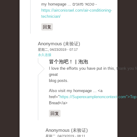
my homepage ... טכנאי מזגנים -
https://airconisrael.com/air-conditioning-
technician/
回复
Anonymous (未验证)
星期二, 04/23/2019 - 07:17
永久连接
冒个泡吧！ | 泡泡
I love the efforts you have put in this, thank you fo
great
blog posts.
Also visit my homepage ... <a
href="
https://Superexamplenoncontext.com">Top
Bread</a>
回复
Anonymous (未验证)
星期二, 04/23/2019 - 08:11