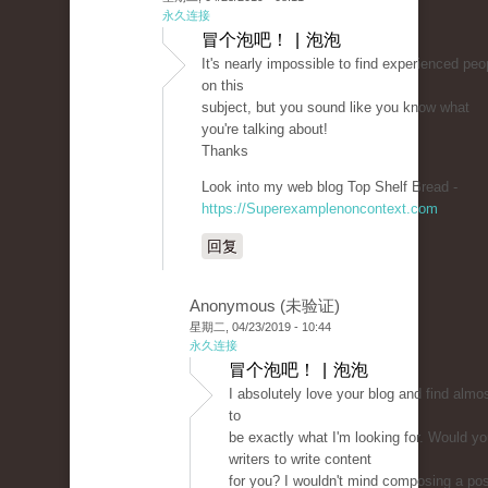
永久连接
冒个泡吧！ | 泡泡
It's nearly impossible to find experienced peo
on this
subject, but you sound like you know what
you're talking about!
Thanks
Look into my web blog Top Shelf Bread -
https://Superexamplenoncontext.com
回复
Anonymous (未验证)
星期二, 04/23/2019 - 10:44
永久连接
冒个泡吧！ | 泡泡
I absolutely love your blog and find almos
to
be exactly what I'm looking for. Would yo
writers to write content
for you? I wouldn't mind composing a pos