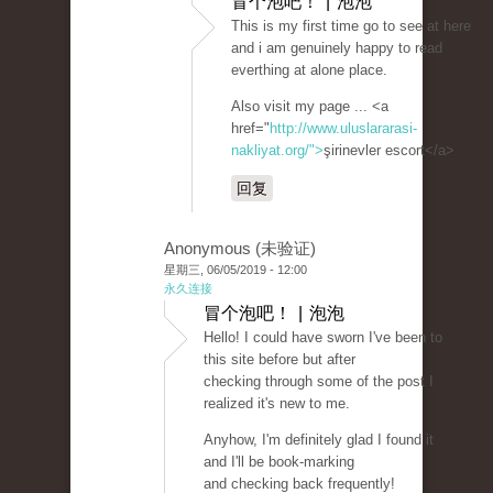
冒个泡吧！ | 泡泡
This is my first time go to see at here
and i am genuinely happy to read
everthing at alone place.
Also visit my page ... <a
href="
http://www.uluslararasi-
nakliyat.org/">
şirinevler escort</a>
回复
Anonymous (未验证)
星期三, 06/05/2019 - 12:00
永久连接
冒个泡吧！ | 泡泡
Hello! I could have sworn I've been to
this site before but after
checking through some of the post I
realized it's new to me.
Anyhow, I'm definitely glad I found it
and I'll be book-marking
and checking back frequently!