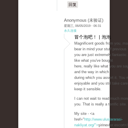
回复
Anonymous (未验证)
星期三, 06/05/2019 - 06:31
永久连接
冒个泡吧！ | 泡泡
Magnificent goods from you, man
bear in mind your stuff previous
you are just extremely fantastic. 
like what you've bought
here, really like what you are sa
and the way in which
during which you assert it. You 
enjoyable and you still take care
keep it sensible.
I can not wait to read much mor
you. That is really a terrific site.
My site - <a
href="
http://www.uluslararasi-
nakliyat.org/">
şirinevler escort<