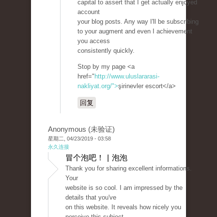
capital to assert that I get actually enjoyed
account
your blog posts. Any way I'll be subscribing
to your augment and even I achievement
you access
consistently quickly.
Stop by my page <a
href="
http://www.uluslararasi-
nakliyat.org/">
şirinevler escort</a>
回复
Anonymous (未验证)
星期二, 04/23/2019 - 03:58
永久连接
冒个泡吧！ | 泡泡
Thank you for sharing excellent informations.
Your
website is so cool. I am impressed by the
details that you've
on this website. It reveals how nicely you
perceive this subject.