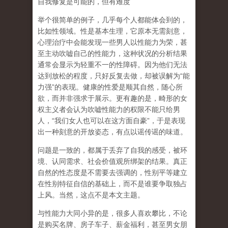
自我修复是可能的，但有难度
举个很简单的例子，几乎每个人都能体会到的，
比如性领域。性是基本生理，它原本无需刻意，
心理治疗中会能发现一些男人以性能力为荣，甚
至主动吹嘘自己的性能力，这种状况的分析结果
通常会显示为轻重不一的性障碍。因为他们无法
达到放松的程度，只好反复去做，却被误解为
“
能
力强
”
的表现。健康的性爱是顺其自然，随心所
欲，而并非强求于展示。更有趣的是，畸形的女
权主义者会认为吹嘘性能力的权限不能只给男
人，
“
我们女人也可以在这方面自豪
”
，于是表现
出一种刻意的开放姿态，有点以谣传谣的味道。
问题是一致的，都属于丢弃了自我的感受，被环
境、认同需求、社会价值观所绑架的结果。真正
自然的性态度是不需要去强调的，性别平等建立
在性别特征自信的基础上，而不是谁要争取独占
上风。当然，这点不是本文主题。
与性能力大同小异的是，很多人喜欢攀比，不论
是购买名牌、房子车子、薪金福利，甚至男女朋