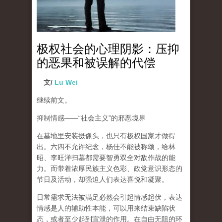
极权社会的心理阴影：压抑
的恶果和被误解的代偿
文/
Lu Wei
继续前文。
抑制情感
——“
社会主义
”
的邪恶境界
在墓地里安装摄像头，也只有极权国家才做得
出。六四不允许纪念，杨佳不能被称颂，给林
昭、李旺洋扫墓都需要智勇双全对敌作战的能
力。而带着浓厚民族主义色彩、政党意识形态的
节日及活动，却强迫人们表达喜悦和凝聚。
日常需求无法被满足必然会引起情感起伏，
表达
情感是人的辅助性本能，可以用来结束缺陷状
态，或者至少起到宣泄的作用
。在自由无阻的环