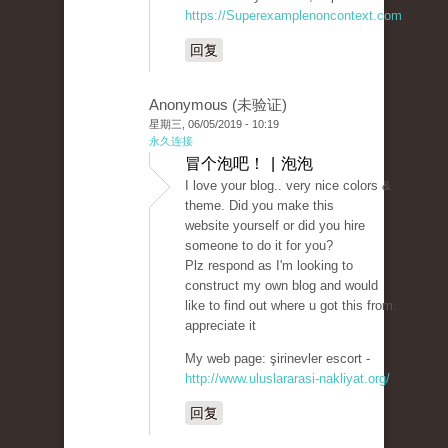
https://Superexamplenoncontext.com
回复
Anonymous (未验证)
星期三, 06/05/2019 - 10:19
永久连接
冒个泡吧！ | 泡泡
I love your blog.. very nice colors &
theme. Did you make this
website yourself or did you hire
someone to do it for you?
Plz respond as I'm looking to
construct my own blog and would
like to find out where u got this from.
appreciate it
My web page: şirinevler escort -
http://www.uluslararasi-nakliyat.org/
回复