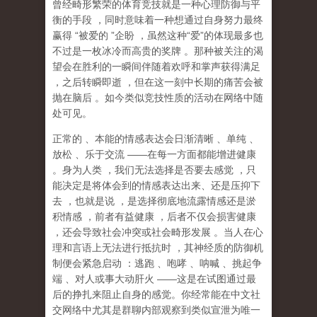
曾经畸形繁荣的体育竞技就是一种心理防御与平
衡的手段
，同时意味着一种想通过自身努力最终
赢得
“
被爱的
”
企盼
，虽然这种
“
爱
”
的体现最多也
不过是一枚冰冷而高贵的奖牌
。那种
被关注的渴
望
会在胜利的一瞬间伴随着欢呼和掌声获得满足
，之后转瞬即逝
，但在这一刻中长期的痛苦会被
抛在脑后
。如今类似竞技性质的活动在网络中随
处可见。
正常的
、本能的情感表达会日渐清晰
、单纯
、
放松
、乐于交流
——
在每一方面都能增进健康
。身为人类
，我们无法选择是否要去感觉
，只
能决定是将体会到的情感表达出来、还是压抑下
去
，也就是说
，
是选择彻底地流露情感还是淤
积情感
，前者有益健康
，后者不仅会损害健康
，还会导致社会冲突或社会畸形发展
。当人在心
理和言语上无法进行抵抗时
，其神经质的防御机
制便会紧急启动
：逃跑
、咆哮
、呐喊
、挑起争
端
、对人或事大动肝火
——
这是在试图通过最
后的挣扎来阻止自身的感觉。你经常能在中文社
交网络中尤其是群聊内部观察到类似宣泄为唯一