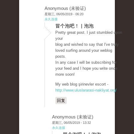
Anonymous (未验证)
星期三, 06/05/2019 - 06:20
永久连接
冒个泡吧！ | 泡泡
Pretty great post. I just stumbled upon
your
blog and wished to say that I've truly
loved surfing around your weblog
posts.
In any case I will be subscribing for
your feed and I hope you write once
more soon!
My web blog şirinevler escort -
http://www.uluslararasi-nakliyat.org/
回复
Anonymous (未验证)
星期三, 06/05/2019 - 13:32
永久连接