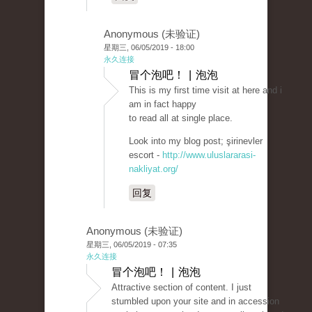
Anonymous (未验证)
星期三, 06/05/2019 - 18:00
永久连接
冒个泡吧！ | 泡泡
This is my first time visit at here and i
am in fact happy
to read all at single place.
Look into my blog post; şirinevler
escort -
http://www.uluslararasi-
nakliyat.org/
回复
Anonymous (未验证)
星期三, 06/05/2019 - 07:35
永久连接
冒个泡吧！ | 泡泡
Attractive section of content. I just
stumbled upon your site and in accession