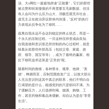
汤、大
v
网红一篇篇地拼凑
“
正能量
”
，它们的那些
被点赞和转发慢慢的不再需要五毛刷数据。但没
有人会问为什么压力山大、消极悲观充斥社会，
虚无主义在政治异议群体内弥漫，
“
反对
”
的执行
力表现从抗争化为了移民
……
疏离自我永远不会达到稳定的终止状态，而是一
个永久的压制过程
。一旦这种压抑变成由良知、
自我道德和意识形态所控制的内心过程时，就意
味着从前那些外部高压（包括父母、家庭、政
府、领导、国宝等等），成为了最终的赢家。相
比下移民追求还算是
“
正常的
”
呢。
随着时间的推移，各种禁令、规章、他律、
“
美
德
”
，蜂拥而至，压制范围愈发广泛，以致大部分
人无法意识到这其中真正的联系，他们不明白自
己渴望的是什么，能感觉到的只是郁闷不满。为
了缓解压力，人们选择吃喝、烟酒、购物、工
作，甚至药物和毒品来缓解。却自认为是在
“
享受
生活
”
。