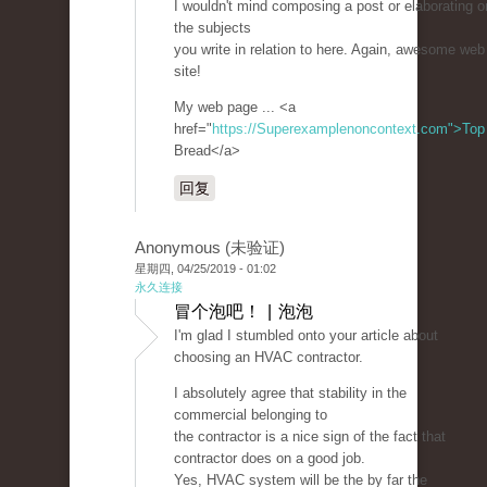
I wouldn't mind composing a post or elaborating 
the subjects
you write in relation to here. Again, awesome web
site!
My web page ... <a
href="
https://Superexamplenoncontext.com">Top
Bread</a>
回复
Anonymous (未验证)
星期四, 04/25/2019 - 01:02
永久连接
冒个泡吧！ | 泡泡
I'm glad I stumbled onto your article about
choosing an HVAC contractor.
I absolutely agree that stability in the
commercial belonging to
the contractor is a nice sign of the fact that
contractor does on a good job.
Yes, HVAC system will be the by far the