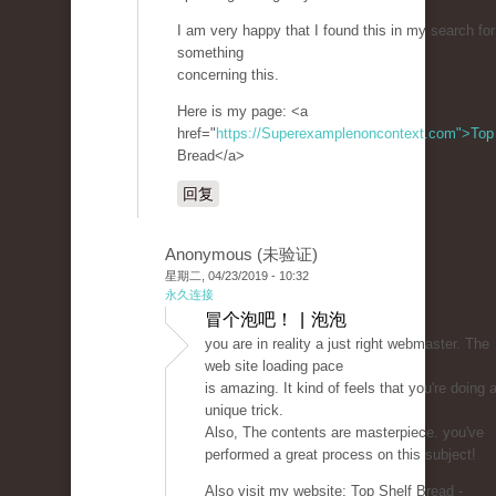
I am very happy that I found this in my search for
something
concerning this.
Here is my page: <a
href="
https://Superexamplenoncontext.com">Top
Bread</a>
回复
Anonymous (未验证)
星期二, 04/23/2019 - 10:32
永久连接
冒个泡吧！ | 泡泡
you are in reality a just right webmaster. The
web site loading pace
is amazing. It kind of feels that you're doing 
unique trick.
Also, The contents are masterpiece. you've
performed a great process on this subject!
Also visit my website; Top Shelf Bread -