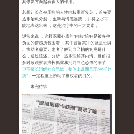
其修复方面起着很大的作用。
若想让长久被压抑的人性内核重新复苏
，首先要
逐步治愈分裂
，重新与情感连接
，并将之尽可
能地表达出来
，这是治疗中的三大要素
。
通常来说
，这颗深藏心底的
“
内核
”
恰好是被各种
负面的情感所包围着
，其中首当其冲的就是恐惧
。协助者需要让患者了解到自己怕的究竟是什
么，通过陈述、分析，逐步理解其内情。目前很
多时政观察者擅长揭露和批判白色恐怖的细节，
但不擅长消解社会恐慌，整体上反而呈现
“
衬托趋
势
”
，一定程度上协助了当权者的目的。
——
未完待续
——