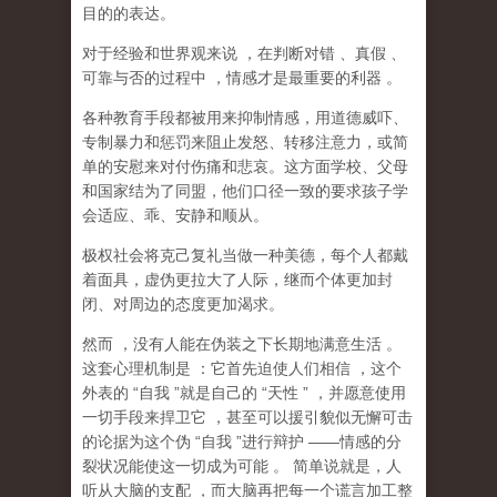
目的的表达。
对于经验和世界观来说
，在判断对错
、真假
、
可靠与否的过程中
，情感才是最重要的利器
。
各种教育手段都被用来抑制情感，用道德威吓、
专制暴力和惩罚来阻止发怒、转移注意力，或简
单的安慰来对付伤痛和悲哀。这方面学校、父母
和国家结为了同盟，他们口径一致的要求孩子学
会适应、乖、安静和顺从。
极权社会将克己复礼当做一种美德，每个人都戴
着面具，虚伪更拉大了人际，继而个体更加封
闭、对周边的态度更加渴求。
然而
，没有人能在伪装之下长期地满意生活
。
这套心理机制是
：它首先迫使人们相信
，这个
外表的
“
自我
”
就是自己的
“
天性
”
，并愿意使用
一切手段来捍卫它
，甚至可以援引貌似无懈可击
的论据为这个伪
“
自我
”
进行辩护
——
情感的分
裂状况能使这一切成为可能
。
简单说就是，
人
听从大脑的支配
，而大脑再把每一个谎言加工整