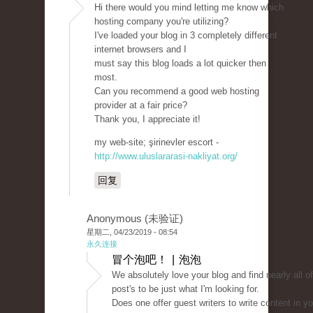
Hi there would you mind letting me know which
hosting company you're utilizing?
I've loaded your blog in 3 completely different
internet browsers and I
must say this blog loads a lot quicker then
most.
Can you recommend a good web hosting
provider at a fair price?
Thank you, I appreciate it!
my web-site; şirinevler escort -
http://www.uluslararasi-nakliyat.org/
回复
Anonymous (未验证)
星期二, 04/23/2019 - 08:54
永久连接
冒个泡吧！ | 泡泡
We absolutely love your blog and find nearly all o
post's to be just what I'm looking for.
Does one offer guest writers to write content in y