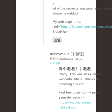
a
lot of the subjects you write related to he
awesome weblog!
My web page ... <a
href="
https://Superexamplenoncontext.
Bread</a>
回复
Anonymous (未验证)
星期三, 06/05/2019 - 06:19
永久连接
冒个泡吧！ | 泡泡
Pretty! This was an extremely
wonderful article. Thanks for
providing this info.
Feel free to surf to my page -
şirinevler escort -
http://www.uluslararasi-
nakliyat.org/