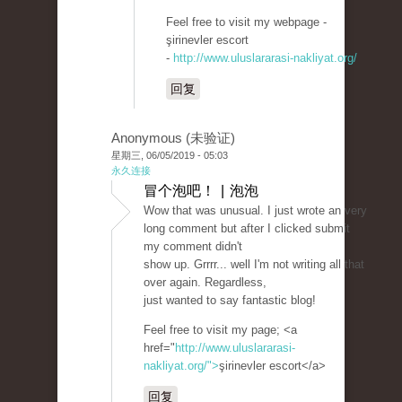
Feel free to visit my webpage -
şirinevler escort
-
http://www.uluslararasi-nakliyat.org/
回复
Anonymous (未验证)
星期三, 06/05/2019 - 05:03
永久连接
冒个泡吧！ | 泡泡
Wow that was unusual. I just wrote an very
long comment but after I clicked submit
my comment didn't
show up. Grrrr... well I'm not writing all that
over again. Regardless,
just wanted to say fantastic blog!
Feel free to visit my page; <a
href="
http://www.uluslararasi-
nakliyat.org/">
şirinevler escort</a>
回复