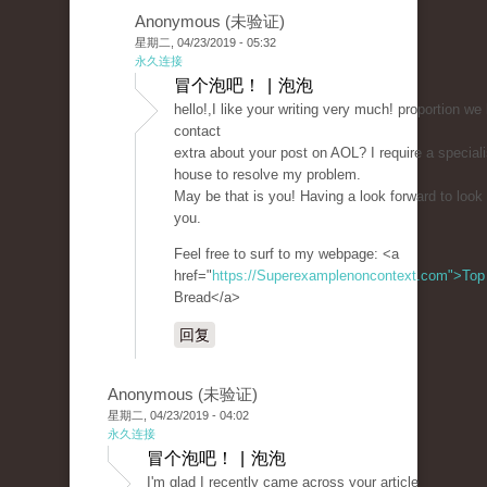
Anonymous (未验证)
星期二, 04/23/2019 - 05:32
永久连接
冒个泡吧！ | 泡泡
hello!,I like your writing very much! proportion we 
contact
extra about your post on AOL? I require a specialis
house to resolve my problem.
May be that is you! Having a look forward to look
you.
Feel free to surf to my webpage: <a
href="
https://Superexamplenoncontext.com">Top
Bread</a>
回复
Anonymous (未验证)
星期二, 04/23/2019 - 04:02
永久连接
冒个泡吧！ | 泡泡
I'm glad I recently came across your article