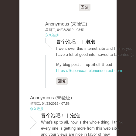
回复
Anonymous (未验证)
星期二, 04/23/2019 - 08:51
永久连接
冒个泡吧！ | 泡泡
I went over this internet site and I think you
have a lot of good info, saved to favorites (:.
My blog post :: Top Shelf Bread -
https://Superexamplenoncontext.com
回复
Anonymous (未验证)
星期二, 04/23/2019 - 07:58
永久连接
冒个泡吧！ | 泡泡
What's up to all, how is the whole thing, I think
every one is getting more from this web site,
and your views are nice in favor of new