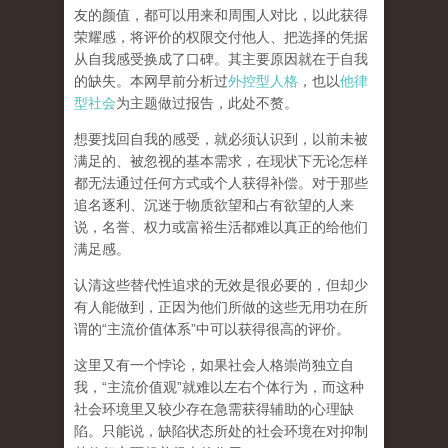
友的颜值，都可以用来和周围人对比，以此获得
荣耀感，将评价的权限交付他人、把选择的凭据
从自我感受换成了口碑。其主要原因就在于自我
的缺失。本网早前分析过
外控型人格
，也以
他律
型社会
为主题做过报告，此处不赘。
想要找回自我的感受，就
必须认识到，以前未被
满足的、被忽视的基本需求，在现状下无论怎样
都无法通过任何方式或个人获得补偿
。对于那些
追名逐利、沉迷于物质欲望和占有欲望的人来
说，名誉、权力或富裕生活都难以真正的给他们
满足感。
认清这些替代性追求的无效是很必要的，但却少
有人能做到，正因为他们所做的这些无用功在所
谓的
“
主流价值体系
”
中可以获得很高的评价。
这里又有一个悖论，如果社会人格崇尚独立自
我，
“
主流价值观
”
就难以左右个体行为，而这种
社会环境里又较少存在急需获得辅助的心理缺
陷。只能说，
缺陷状态所处的社会环境在对抑制