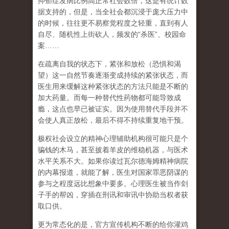
抑郁症发病比例高正常社会数倍，这是有统计数
据支持的，但是，当全社会都沉浸于庞大压力中
的时候，往往更不易察觉程度之轻重，直到有人
自尽、随机性上街砍人，频发的
“
杀医
”
、校园命
案
……
在
疏离自我
的状态下，紧张和放松（恐惧和渴
望）这一自然节奏逐渐变成持续的紧张状态，而
医生用来缓解这种紧张状态的方法只能是不断的
加大药量。而每一种替代性药物都可能导致成
瘾，这点也早已被证实。因为使用替代手段并不
会使人真正放松，最后不得不持续重复地干预。
极权社会设立的精神心理辅助机构很可能只是个
骗钱的木马，甚至披着羊皮的维稳机器，与医术
水平关系不大。如果你读过瓦尔德海姆精神病院
的内幕报道，就能了解，医生对国家罪恶阴谋的
参与之程度远比想象中要多。心理医生被当作刽
子手的帮凶，穿插在刑讯和审讯中协助当权者获
取口供。
更为常态化的是，官方宣传机构不断的给你灌鸡