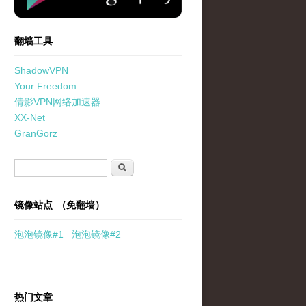
翻墙工具
ShadowVPN
Your Freedom
倩影VPN网络加速器
XX-Net
GranGorz
搜索表单
搜索
镜像站点 （免翻墙）
泡泡
镜像
#1
泡泡
镜像#2
热门文章