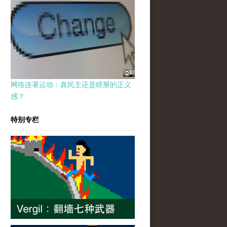
网络连署运动：真民主还是瞎掰的正义
感？
特别专栏