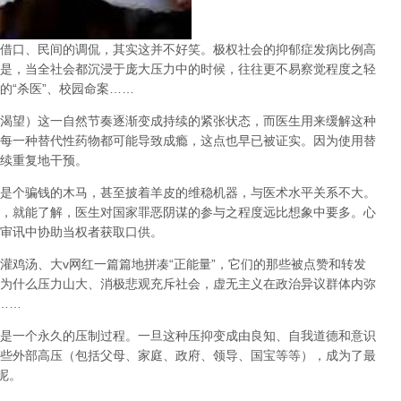
借口、民间的调侃，其实这并不好笑。极权社会的抑郁症发病比例高
是，当全社会都沉浸于庞大压力中的时候，往往更不易察觉程度之轻
的
“
杀医
”
、校园命案
……
渴望）这一自然节奏逐渐变成持续的紧张状态，而医生用来缓解这种
每一种替代性药物都可能导致成瘾，这点也早已被证实。因为使用替
续重复地干预。
是个骗钱的木马，甚至披着羊皮的维稳机器，与医术水平关系不大。
，就能了解，医生对国家罪恶阴谋的参与之程度远比想象中要多。心
审讯中协助当权者获取口供。
灌鸡汤、大
v
网红一篇篇地拼凑
“
正能量
”
，它们的那些被点赞和转发
为什么压力山大、消极悲观充斥社会，虚无主义在政治异议群体内弥
……
是一个永久的压制过程
。一旦这种压抑变成由良知、自我道德和意识
些外部高压（包括父母、家庭、政府、领导、国宝等等），成为了最
呢。