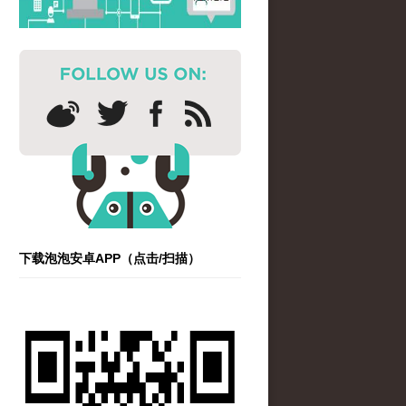
下载泡泡安卓APP（点击/扫描）