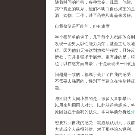
随着时间的推移，各种禁令、规章、他律、
其中真正的联系，他们不明白自己渴望的是
酒、购物、工作，甚至药物和毒品来缓解。
自我修复是可能的，但有难度
举个很简单的例子，几乎每个人都能体会到
发现一些男人以性能力为荣，甚至主动吹嘘
碍。因为他们无法达到放松的程度，只好反
所欲，而并非强求于展示。更有趣的是，畸
也可以在这方面自豪
”
，于是表现出一种刻
问题是一致的，都属于丢弃了自我的感受，
不需要去强调的，性别平等建立在性别特征
题。
与性能力大同小异的是，很多人喜欢攀比，
以用来和周围人对比，以此获得荣耀感，将
原因就在于自我的缺失。本网早前分析过
外
想要找回自我的感受，就
必须认识到，以前
方式或个人获得补偿
。对于那些追名逐利、