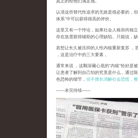
真正的给他们满足感。
认清这些替代性追求的无效是很必要的，但
体系
”
中可以获得很高的评价。
这里又有一个悖论，如果社会人格崇尚独立
存在急需获得辅助的心理缺陷。只能说，
缺
若想让长久被压抑的人性内核重新复苏
，
，这是治疗中的三大要素
。
通常来说
，这颗深藏心底的
“
内核
”
恰好是被
让患者了解到自己怕的究竟是什么，通过陈
色恐怖的细节，
但不擅长消解社会恐慌，整
——
未完待续
——