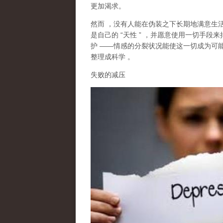
更加渴求。
然而
，没有人能在伪装之下长期地满意生
是自己的
“
天性
”
，并愿意使用一切手段来
护
——
情感的分裂状况能使这一切成为可
整理成科学
。
失败的减压