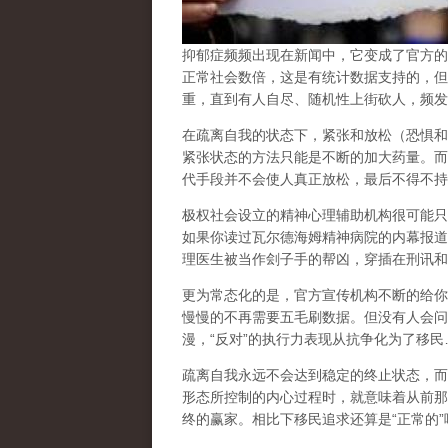
抑郁症频频出现在新闻中，它变成了官方的
正常社会数倍，这是有统计数据支持的，但
重，直到有人自尽、随机性上街砍人，频发
在
疏离自我
的状态下，紧张和放松（恐惧和
紧张状态的方法只能是不断的加大药量。而
代手段并不会使人真正放松，最后不得不持
极权社会设立的精神心理辅助机构很可能只
如果你读过瓦尔德海姆精神病院的内幕报道
理医生被当作刽子手的帮凶，穿插在刑讯和
更为常态化的是，官方宣传机构不断的给你
慢慢的不再需要五毛刷数据。但没有人会问
漫，
“
反对
”
的执行力表现从抗争化为了移民
疏离自我永远不会达到稳定的终止状态，而
形态所控制的内心过程时，就意味着从前那
终的赢家。相比下移民追求还算是
“
正常的
”