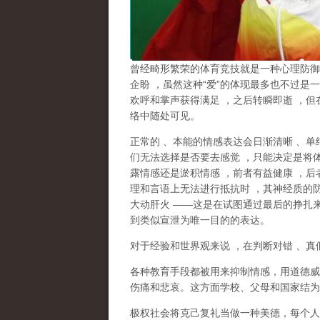
曾经畸形繁荣的体育竞技就是一种心理防御
企盼
，虽然这种
“
爱
”
的体现最多也不过是一
欢呼和掌声获得满足
，之后转瞬即逝
，但
络中随处可见。
正常的
、本能的情感表达会日渐清晰
、单
们无法选择是否要去感觉
，只能决定是将
露情感还是淤积情感
，前者有益健康
，后
理和言语上无法进行抵抗时
，其神经质的
大动肝火
——
这是在试图通过最后的挣扎
到类似宣泄为唯一目的的表达。
对于经验和世界观来说
，在判断对错
、真
各种教育手段都被用来抑制情感，用道德威
伤痛和悲哀。这方面学校、父母和国家结为
极权社会将克己复礼当做一种美德，每个人