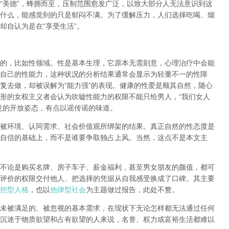
“
美德
”
，蜂拥而至，压制范围愈发广泛，以致大部分人无法意识到这
什么，能感觉到的只是郁闷不满。为了缓解压力，人们选择吃喝、烟
却自认为是在
“
享受生活
”
。
的，比如性领域。性是基本生理，它原本无需刻意，心理治疗中会能
自己的性能力，这种状况的分析结果通常会显示为轻重不一的性障
复去做，却被误解为
“
能力强
”
的表现。健康的性爱是顺其自然，随心
形的女权主义者会认为吹嘘性能力的权限不能只给男人，
“
我们女人
意的开放姿态，有点以谣传谣的味道。
被环境、认同需求、社会价值观所绑架的结果。真正自然的性态度是
自信的基础上，而不是谁要争取独占上风。当然，这点不是本文主
不论是购买名牌、房子车子、薪金福利，甚至男女朋友的颜值，都可
评价的权限交付他人、把选择的凭据从自我感受换成了口碑。其主要
控型人格
，也以
他律型社会
为主题做过报告，此处不赘。
未被满足的、被忽视的基本需求，在现状下无论怎样都无法通过任何
沉迷于物质欲望和占有欲望的人来说，名誉、权力或富裕生活都难以