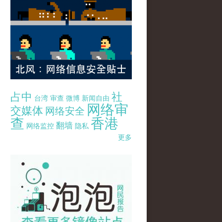
占中
社
台湾
审查
微博
新闻自由
网络审
交媒体
网络安全
查
香港
翻墙
网络监控
隐私
更多
pao-pao-banner-mirror-site-120814.jpg