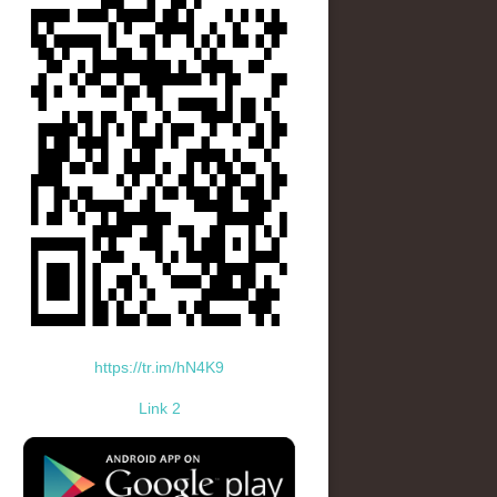
https://tr.im/hN4K9
Link 2
standard-icon-googleplay-app-store.png