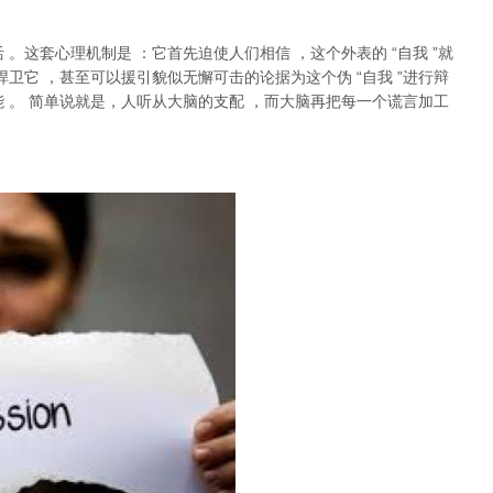
活
。这套心理机制是
：它首先迫使人们相信
，这个外表的
“
自我
”
就
捍卫它
，甚至可以援引貌似无懈可击的论据为这个伪
“
自我
”
进行辩
能
。
简单说就是，
人听从大脑的支配
，而大脑再把每一个谎言加工