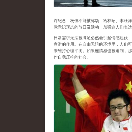
许纪念，杨佳不能被称颂，给林昭、李旺洋
党意识形态的节日及活动，却强迫人们表达
日常需求无法被满足必然会引起情感起伏，
宣泄的作用
。在自由无阻的环境里，人们可
来维持心理平衡。如果连情感也被遏制，那
作自我压抑的社会。