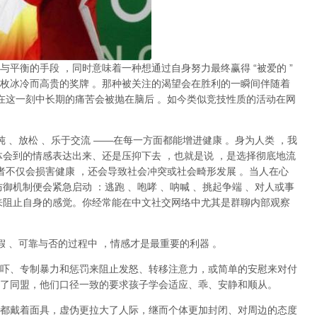
与平衡的手段
，同时意味着一种想通过自身努力最终赢得
“
被爱的
”
枚冰冷而高贵的奖牌
。那种
被关注的渴望
会在胜利的一瞬间伴随着
在这一刻中长期的痛苦会被抛在脑后
。如今类似竞技性质的活动在网
纯
、放松
、乐于交流
——
在每一方面都能增进健康
。身为人类
，我
体会到的情感表达出来、还是压抑下去
，也就是说
，
是选择彻底地流
者不仅会损害健康
，还会导致社会冲突或社会畸形发展
。当人在心
防御机制便会紧急启动
：逃跑
、咆哮
、呐喊
、挑起争端
、对人或事
来阻止自身的感觉。你经常能在中文社交网络中尤其是群聊内部观察
假
、可靠与否的过程中
，情感才是最重要的利器
。
吓、专制暴力和惩罚来阻止发怒、转移注意力，或简单的安慰来对付
了同盟，他们口径一致的要求孩子学会适应、乖、安静和顺从。
都戴着面具，虚伪更拉大了人际，继而个体更加封闭、对周边的态度