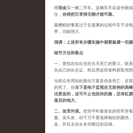
用
现金
买一辆二手车。这辆车不应该华丽或
住，
你得把它变得无聊才能可靠。
最糟糕的事莫过于在逃离的过程中车子没
带，功能强大。
强调：上述所有步骤实施中都要躲避一切摄
细节方法和要点
一、查找在你出生的当天死亡的婴儿，联系
失自己的出生证。然后用这些资料获取驾照
当然众所周知的最佳方案是伪造死亡，在获
的死了。但
当下是电子监视史无前例的高峰
法更改的，这可不止包括你的脸，还有虹膜
落后的地方。
二、
改变外观
。
把你平时最喜欢的经常穿着
服
。染头发，但千万不要选择疯狂的颜色，
金，并且去你从未光顾过的店铺。