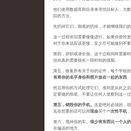
他们使用数据库和目录来寻找目标人，大数
踪的方法。
先扔掉它们，彻底的扔掉，才能继续我们的
这一过程依旧需要慢慢进行。如果你曾经发
对于你来说应该更慢，至少尽可能做到不要
第四，辞职或请长假。这个过程同样需要时
信你真的需要很长一段时间的假期。
第五，收集所有关于你的证件，每个学校的
有将你的名字身份和照片放在一起的东西
。
然后用你的方式处理它们。准则是从此之后
定要做的彻底。不要让任何人觉察到这一过
第五，
销毁你的手机
。
这是绝对必须的，现
实在想要的话可以用
现金
买个
一次性手机
，
第六，甩掉你的车。
很少有东西比一个人的
在偏远的地方。