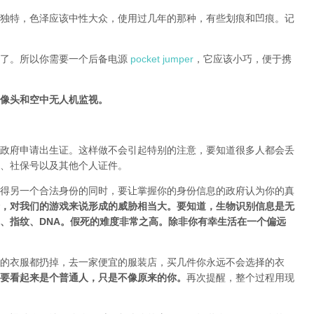
独特，色泽应该中性大众，使用过几年的那种，有些划痕和凹痕。记
电了。所以你需要一个后备电源
pocket jumper
，它应该小巧，便于携
像头和空中无人机监视。
政府申请出生证。这样做不会引起特别的注意，要知道很多人都会丢
、社保号以及其他个人证件。
得另一个合法身份的同时，要让掌握你的身份信息的政府认为你的真
，对我们的游戏来说形成的威胁相当大。要知道，生物识别信息是无
、指纹、DNA。假死的难度非常之高。除非你有幸生活在一个偏远
的衣服都扔掉，去一家便宜的服装店，买几件
你永远不会选择的衣
要
看起来是个普通人，只是不像原来的你
。
再次提醒，整个过程用现