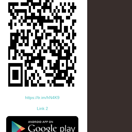
https://tr.im/hN4K9
Link 2
standard-icon-googleplay-app-store.png