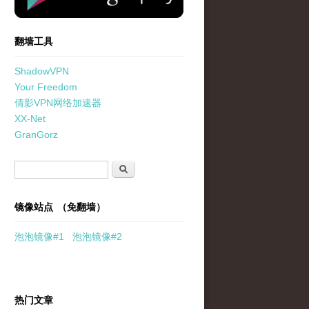
翻墙工具
ShadowVPN
Your Freedom
倩影VPN网络加速器
XX-Net
GranGorz
搜索表单
搜索
镜像站点 （免翻墙）
泡泡
镜像
#1
泡泡
镜像#2
热门文章