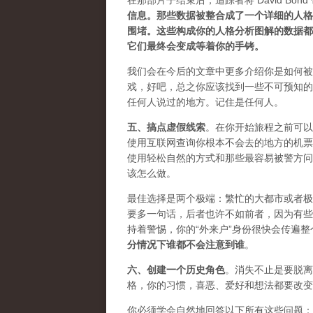
在那部片子结束后，追踪者将 David Bon
信息。那些数据被整合成了一个详细的人格
围堵。这些构成你的人格分析图解的数据都
它们最终会变成等着你的手铐。
我们会在今后的文章中更多介绍你是如何被
戏，好吧，总之你应该找到一些
不可预知的
任何人说过的地方。记住是任何人。
五、
搞点虚假线索
。在你开始旅程之前可以
使用互联网查询你根本不会去的地方的机票
使用轻松自然的方式和那些最容易被警方问
该怎么做。
最佳选择是两个极端：繁忙的大都市或者极
要多一句话，后者也许不如前者，因为有些
持着警惕，你的“外来户”身份很快会传遍
分情况下谁都不会注意到谁
。
六、
创建一个历史角色
。消失不止是要脱离
格，你的习惯，喜恶、爱好和想法都要改变
你必须学会​​自然地回答以下所有这些问题