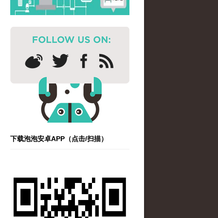
下载泡泡安卓APP（点击/扫描）