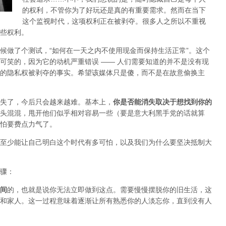
的权利，不管你为了好玩还是真的有重要需求。然而在当下
这个监视时代，这项权利正在被剥夺。很多人之所以不重视
些权利。
候做了个测试，“如何在一天之内不使用现金而保持生活正常”。这个
可笑的，因为它的动机严重错误 —— 人们需要知道的并不是没有现
的隐私权被剥夺的事实。希望该媒体只是傻，而不是在
故意
偷换主
失了，今后只会越来越难。基本上，
你是否能消失取决于想找到你的
头混混，甩开他们似乎相对容易一些（要是意大利黑手党的话就算
怕要费点力气了。
至少能让自己明白这个时代有多可怕，以及我们为什么要坚决抵制大
骤：
间
的，也就是说你无法立即做到这点。需要慢慢摆脱你的旧生活，这
和家人。这一过程意味着逐渐让所有熟悉你的人淡忘你，直到没有人