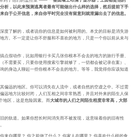
d 带到了他们的监控室 ——
一整面墙上布满了显示器，上面都是他的
分析，以此来预测逃离者最有可能做出什么样的选择，然后提前下手
来自于公开信息，来自你平时完全没有留意到就泄漏出去了的信息。
深度了解的，或者说你的信息是如何被利用的。本文的目标是消失游
地方
。不一定是让你不舒服和不喜欢的地方，只是一个你以前从未与
搞点假动作，比如用银行卡买几张你根本不会去的地方的旅行手册、
（不需要买，只要你使用搜索引擎就够了，一切都会被记录在案）、
询的身边人聊起一些你根本不会去的地方。等等，我觉得你应该知道
其偏远的地区。你可以消失在人流中，或者自然的空虚之中。不过需
偏远地方比较封闭，人们互相之间非常熟悉，并且对外来的陌生人保
整个地区，这是危险因素。而
大城市的人们之间陌生程度非常高，大部
旧的轨道。如果你想长时间消失而不被发现，这意味着你的旧有性
。
：你来自哪里？ 你之前做了什么？ 你家人在哪里？ 你喜欢什么样的食