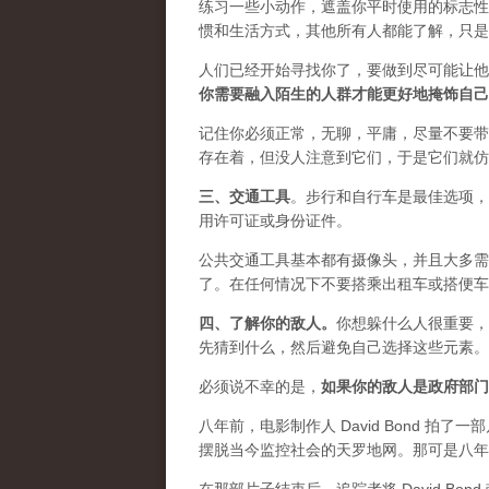
练习一些小动作，遮盖你平时使用的标志性
惯和生活方式，其他所有人都能了解，只是
人们已经开始寻找你了，要做到尽可能让他
你需要融入陌生的人群才能更好地掩饰自己
记住你必须正常，无聊，平庸，尽量不要带
存在着，但没人注意到它们，于是它们就仿
三、
交通工具
。步行和自行车是最佳选项，
用许可证或身份证件。
公共交通工具基本都有摄像头，并且大多需
了。在任何情况下不要搭乘出租车或搭便车
四、
了解你的敌人
。
你想躲什么人很重要，
先猜到什么，然后避免自己选择这些元素。
必须说不幸的是，
如果你的敌人是政府部门
八年前，电影制作人 David Bond 拍了一
摆脱当今监控社会的天罗地网。那可是八年