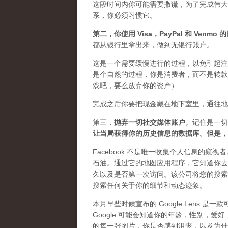
这段时间内你可能需要
撒谎
，为了完成伟大
系，你必须习惯它。
第二，
你使用 Visa，PayPal 和 Venm
都从银行里拿出来，做到无银行账户。
这是一个需要缓慢进行的过程，以免引起注
是个自然的过程，你是消费者，而不是转款
戏吧，要么放弃你的资产）
完成之后你要把现金藏在地下室里，通往地
第三，
抛弃
一切社交媒体账户
。记住是一切
让当局获得你的历史信息的数据库。但是，
Facebook 不是唯一收集个人信息的窥视
石油。通过它的地图应用程序，它知道你去
久以及是否第一次访问。该公司将您的搜索
搜索任何关于你的细节和动态迹象。
本月早些时候宣布的 Google Lens
Google 可能会知道你的年龄，性别，爱
的每一张图片，你是否感到沮丧，以及为什