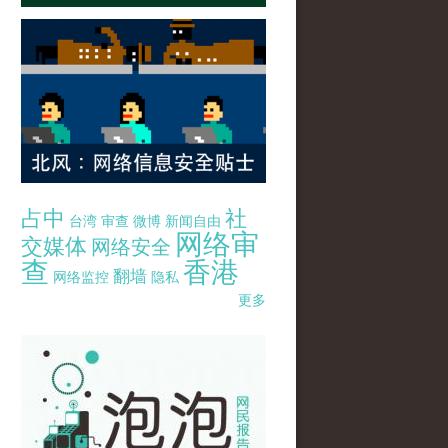
占中
社
台湾
审查
微博
新闻自由
网络审
交媒体
网络安全
查
香港
翻墙
网络监控
隐私
更多
pao-pao-banner-mirror-site-120814.jpg