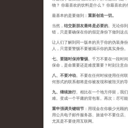
物？ 你最喜欢的饮料是什么？ 你最喜欢的
最基本的是要做到：
重新创造一切。
当然，
结交新朋友最终是必要的
。无论你到
错，只是要确保在你的假定身份下做到这点
让人们了解到同一版本的关于你的伪装身份
人，只需要警惕不要被揭示你的真实身份。
七、要
随时保持警惕
。千万不要在一段时间
保命，是命重要还是难度重要？时刻注意自
八、
不要冲动
。不要在任何时候使用任何联
何形式的联系都将是你被发现和被毁灭的导
九、
继续旅行
。相比在一个地方停留，我们
难。变成一个平庸的背包客。再次：尽可能
重申强调关键细节
：用现金在你极少光顾的
用公共电子邮件服务器、旅途中不要住店、
尤其是不要使用互联网。