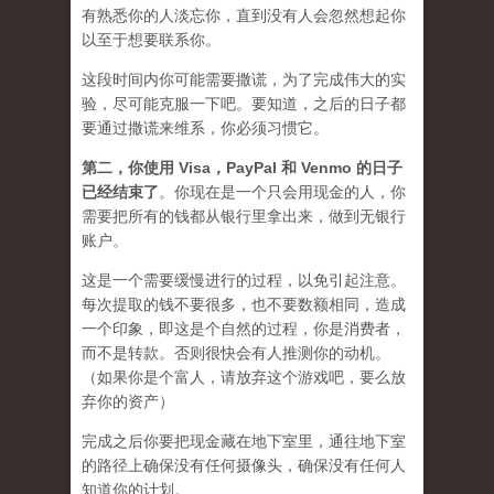
有熟悉你的人淡忘你，直到没有人会忽然想起你
以至于想要联系你。
这段时间内你可能需要
撒谎
，为了完成伟大的实
验，尽可能克服一下吧。要知道，之后的日子都
要通过撒谎来维系，你必须习惯它。
第二，
你使用 Visa，PayPal 和 Venmo 的日子
已经结束了
。你现在是一个只会用现金的人，你
需要把所有的钱都从银行里拿出来，做到无银行
账户。
这是一个需要缓慢进行的过程，以免引起注意。
每次提取的钱不要很多，也不要数额相同，造成
一个印象，即这是个自然的过程，你是消费者，
而不是转款。否则很快会有人推测你的动机。
（如果你是个富人，请放弃这个游戏吧，要么放
弃你的资产）
完成之后你要把现金藏在地下室里，通往地下室
的路径上确保没有任何摄像头，确保没有任何人
知道你的计划。