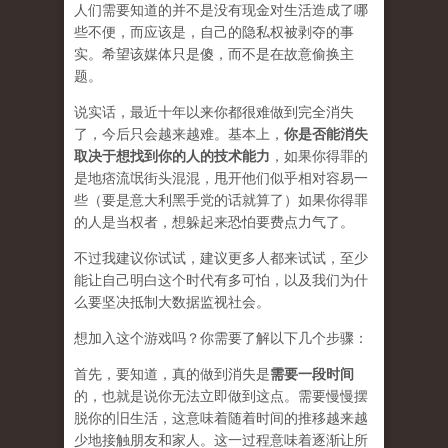
人们需要知道的并不是没有现金对生活造成了哪
些不便，而应该是，自己的隐私权被剥夺的事
实。希望该媒体只是傻，而不是在
故意
偷换主
题。
说实话，最近十年以来你都很难做到完全消失
了，今后只会越来越难。基本上，
你是否能消失
取决于想找到你的人的技术能力
，如果你得罪的
是地痞流氓街头混混，甩开他们似乎相对容易一
些（要是意大利黑手党的话就算了）如果你得罪
的人是当权者，想躲起来恐怕要费点力气了。
不过我建议你试试，建议更多人都来试试，至少
能让自己明白这个时代有多可怕，以及我们为什
么要坚决抵制大数据监视社会。
想加入这个游戏吗？你需要了解以下几个步骤：
首先，要知道，真的做到消失是
需要一段时间
的，也就是说你无法立即做到这点。需要慢慢摆
脱你的旧生活，这意味着随着时间的推移越来越
少地接触朋友和家人。这一过程意味着逐渐让所