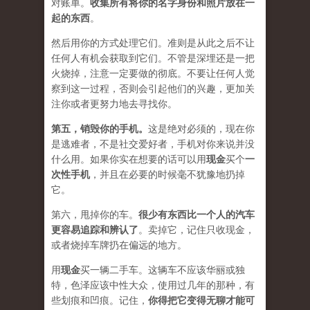
对账单。
收集所有将你的名字身份和照片放在一
起的东西
。
然后用你的方式处理它们。准则是从此之后不让
任何人有机会获取到它们。不管是深埋还是一把
火烧掉，注意一定要做的彻底。不要让任何人觉
察到这一过程，否则会引起他们的兴趣，更加关
注你或者更努力地去寻找你。
第五，
销毁你的手机
。
这是绝对必须的，现在你
是逃难者，不是社交爱好者，手机对你来说并没
什么用。如果你实在想要的话可以用
现金
买个
一
次性手机
，并且在必要的时候毫不犹豫地扔掉
它。
第六，甩掉你的车。
很少有东西比一个人的汽车
更容易追踪和辨认了
。卖掉它，记住只收现金，
或者烧掉车牌扔在偏远的地方。
用
现金
买一辆二手车。这辆车不应该华丽或独
特，色泽应该中性大众，使用过几年的那种，有
些划痕和凹痕。记住，
你得把它变得无聊才能可