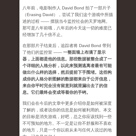
八年前，电影制作人 David Bond 拍了一部片子
（Erasing David），尝试了我们这个游戏中所描
述的过程 —— 摆脱当今监控社会的天罗地网。
那可是八年前哦，八年后的今天这一切的难度已
经增加了几十倍不止。
在那部片子结束后，追踪者将 David Bond 带到
了他们的监控室 ——
一整面墙上布满了显示
器，上面都是他的信息。那些数据被整合成了一
个详细的人格分析，以此来预测逃离者最有可能
做出什么样的选择，然后提前下手围堵。这些构
成你的人格分析图解的数据都来自于公开信息，
来自你平时完全没有留意到就泄漏出去了的信
息。它们最终会变成等着你的手铐。
我们会在今后的文章中更多介绍你是如何被深度
了解的，或者说你的信息是如何被利用的。本文
的目标是消失游戏，好吧，总之你应该找到一些
不可预知的地方
。不一定是让你不舒服和不喜欢
的地方，只是一个你以前从未与任何人说过的地