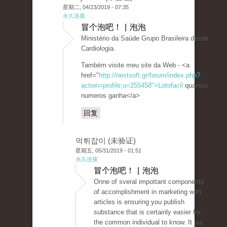
星期二, 04/23/2019 - 07:35
永久连接
冒个泡吧！ | 泡泡
Ministério da Saúde Grupo Brasileira desde
Cardiologia.
Também visite meu site da Web - <a
href="
http://nextsoft.gr/forum/index.php?
action=profile;u=255458">Lotofacil
quantos
numeros ganha</a>
回复
먹튀잡이 (未验证)
星期五, 05/31/2019 - 01:51
永久连接
冒个泡吧！ | 泡泡
Onne of sveral impottant components
of accomplishment in marketing with
articles is ensuring you publish
substance that is certainly easier for
the common individual to know. It iss