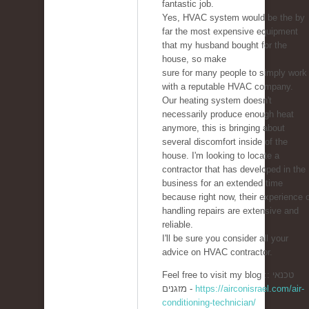
fantastic job.
Yes, HVAC system would be the by
far the most expensive equipment
that my husband bought for the
house, so make
sure for many people to simply work
with a reputable HVAC company.
Our heating system doesn't
necessarily produce enough heat
anymore, this is bringing about
several discomfort inside of the
house. I'm looking to locate a
contractor that has developed in the
business for an extended time
because right now, their experience 
handling repairs are extensive and
reliable.
I'll be sure you consider all your
advice on HVAC contractor.
Feel free to visit my blog :: טכנאי
מזגנים -
https://airconisrael.com/air-
conditioning-technician/