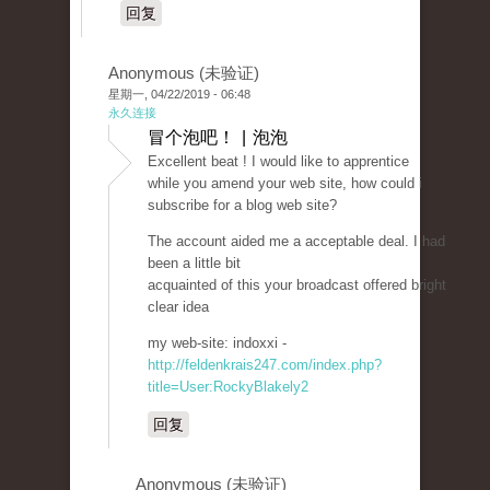
回复
Anonymous (未验证)
星期一, 04/22/2019 - 06:48
永久连接
冒个泡吧！ | 泡泡
Excellent beat ! I would like to apprentice
while you amend your web site, how could i
subscribe for a blog web site?
The account aided me a acceptable deal. I had
been a little bit
acquainted of this your broadcast offered bright
clear idea
my web-site: indoxxi -
http://feldenkrais247.com/index.php?
title=User:RockyBlakely2
回复
Anonymous (未验证)