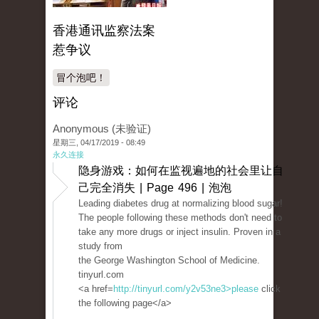
香港通讯监察法案
惹争议
冒个泡吧！
评论
Anonymous (未验证)
星期三, 04/17/2019 - 08:49
永久连接
隐身游戏：如何在监视遍地的社会里让自
己完全消失 | Page 496 | 泡泡
Leading diabetes drug at normalizing blood sugar!
The people following these methods don't need to
take any more drugs or inject insulin. Proven in a
study from
the George Washington School of Medicine.
tinyurl.com
<a href=
http://tinyurl.com/y2v53ne3>please
click
the following page</a>