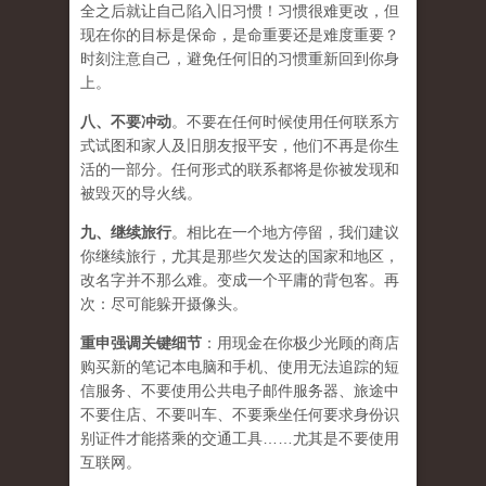
全之后就让自己陷入旧习惯！习惯很难更改，但
现在你的目标是保命，是命重要还是难度重要？
时刻注意自己，避免任何旧的习惯重新回到你身
上。
八、
不要冲动
。不要在任何时候使用任何联系方
式试图和家人及旧朋友报平安，他们不再是你生
活的一部分。任何形式的联系都将是你被发现和
被毁灭的导火线。
九、
继续旅行
。相比在一个地方停留，我们建议
你继续旅行，尤其是那些欠发达的国家和地区，
改名字并不那么难。变成一个平庸的背包客。再
次：尽可能躲开摄像头。
重申强调关键细节
：用现金在你极少光顾的商店
购买新的笔记本电脑和手机、使用无法追踪的短
信服务、不要使用公共电子邮件服务器、旅途中
不要住店、不要叫车、不要乘坐任何要求身份识
别证件才能搭乘的交通工具……尤其是不要使用
互联网。