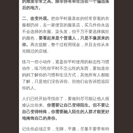
的难度非常之高。除非你有幸生活在一个偏远落
后的地方。
二、
改变外观
。
把你平时最喜欢的经常穿着的衣
服都扔掉，去一家便宜的服装店，买几件
你永远
不会选择的衣服
。染头发，但千万不要选择疯狂
的颜色，
要
看起来是个普通人，只是不像原来的
你
。
再次提醒，整个过程用现金，并且去你从未
光顾过的店铺。
练习一些小动作，遮盖你平时使用的标志性习惯
动作，练习吃你平时不怎么吃的东西，要知道你
妈妈了解你的习惯和生活方式，其他所有人都能
了解，只是他们没告诉你。但他们会告诉想追踪
你的人。
人们已经开始寻找你了，要做到尽可能让他人很
难认出你来。
你需要让自己变得陌生。但不要让
自己变得特殊，你需要融入陌生的人群才能更好
地掩饰自己的身份。
记住你必须正常，无聊，平庸，尽量不要带有特