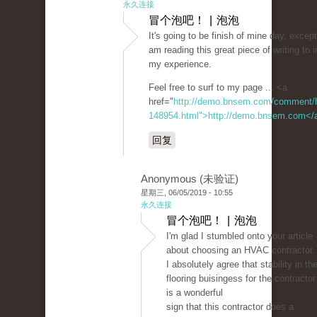
永久连接
冒个泡吧！ | 泡泡
It's going to be finish of mine day, excep
am reading this great piece of writing to
my experience.
Feel free to surf to my page ... <a
href="
http://demo.bnsem.com/comment/
148954.html">http://demo.bnsem.com</
回复
Anonymous (未验证)
星期三, 06/05/2019 - 10:55
永久连接
冒个泡吧！ | 泡泡
I'm glad I stumbled onto your article
about choosing an HVAC contractor.
I absolutely agree that stability in th
flooring buisingess for the contractor
is a wonderful
sign that this contractor does a