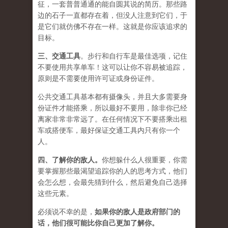
征，一套普普通通的能自圆其说的简历。那些路
边的石子一直都存在着，但没人注意到它们，于
是它们就仿佛不存在一样。这就是你应该追求的
目标。
三、
交通工具
。步行和自行车是最佳选项，记住
不要使用共享单车！这可以让你不容易被追踪，
原则是不需要使用许可证或身份证件。
公共交通工具基本都有摄像头，并且大多需要身
份证件才能搭乘，所以最好不要用，除非你已经
离家非常非常远了。在任何情况下不要搭乘出租
车或搭便车，最好保证交通工具内只有你一个
人。
四、
了解你的敌人
。
你想躲什么人很重要，你需
要掌握那些最渴望追踪你的人的思考方式，他们
会怎么想，会最先猜到什么，然后避免自己选择
这些元素。
必须说不幸的是，
如果你的敌人是政府部门的
话，他们很可能比你自己更加了解你。