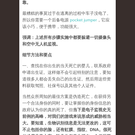
靠。
最糟糕的事莫过于在逃离的过程中车子没电了。
所以你需要一个后备电源
pocket jumper
，它应
该小巧，便于携带，功能强大。
强调：上述所有步骤实施中都要躲避一切摄像头
和空中无人机监视。
细节方法和要点
一、查找在你出生的当天死亡的婴儿，联系政府
申请出生证。这样做不会引起特别的注意，要知
道很多人都会丢失自己的出生证。然后用这些资
料获取驾照、社保号以及其他个人证件。
当然众所周知的最佳方案是伪造死亡，在获得另
一个合法身份的同时，要让掌握你的身份信息的
政府认为你的真的死了。但
当下是电子监视史无
前例的高峰，对我们的游戏来说形成的威胁相当
大。要知道，生物识别信息是无法更改的，这可
不止包括你的脸，还有虹膜、指纹、DNA。假死