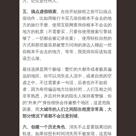
方。记住是任何人。
五、
搞点虚假线索
。在你开始旅程之前可以搞点
假动作，比如用银行卡买几张你根本不会去的地
方的旅行手册、使用互联网查询你根本不会去的
地方的机票（不需要买，只要你使用搜索引擎就
够了，一切都会被记录在案）、使用轻松自然的
方式和那些最容易被警方问询的身边人聊起一些
你根本不会去的地方。等等，我觉得你应该知道
该怎么做。
最佳选择是两个极端：繁忙的大都市或者极其偏
远的地区。你可以消失在人流中，或者自然的空
虚之中。不过需要多一句话，后者也许不如前
者，因为有些偏远地方比较封闭，人们互相之间
非常熟悉，并且对外来的陌生人保持着警惕，你
的“外来户”身份很快会传遍整个地区，这是危险
因素。而
大城市的人们之间陌生程度非常高，大
部分情况下谁都不会注意到谁
。
六、
创建一个历史角色
。消失不止是要脱离旧的
轨道。如果你想长时间消失而不被发现，这意味