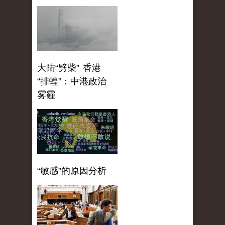
大陆“劈柴” 香港
“排蝗”：中港政治
雾霾
“敏感”的原因分析