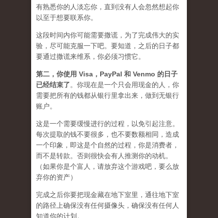
有熟悉你的人淡忘你，直到没有人会忽然想起你
以至于想要联系你。
这段时间内你可能需要
撒谎
，为了完成伟大的实
验，尽可能克服一下吧。要知道，之后的日子都
要通过撒谎来维系，你必须习惯它。
第二，
你使用 Visa，PayPal 和 Venmo 的日子
已经结束了
。你现在是一个只会用现金的人，你
需要把所有的钱都从银行里拿出来，做到无银行
账户。
这是一个需要缓慢进行的过程，以免引起注意。
每次提取的钱不要很多，也不要数额相同，造成
一个印象，即这是个自然的过程，你是消费者，
而不是转款。否则很快会有人推测你的动机。
（如果你是个富人，请放弃这个游戏吧，要么放
弃你的资产）
完成之后你要把现金藏在地下室里，通往地下室
的路径上确保没有任何摄像头，确保没有任何人
知道你的计划。