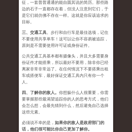
征，一套普普通通的能自圆其说的简历。那些路
边的石子一直都存在着，但没人注意到它们，于
是它们就仿佛不存在一样。这就是你应该追求的
目标。
三、
交通工具
。步行和自行车是最佳选项，记住
不要使用共享单车！这可以让你不容易被追踪，
原则是不需要使用许可证或身份证件。
公共交通工具基本都有摄像头，并且大多需要身
份证件才能搭乘，所以最好不要用，除非你已经
离家非常非常远了。在任何情况下不要搭乘出租
车或搭便车，最好保证交通工具内只有你一个
人。
四、
了解你的敌人
。
你想躲什么人很重要，你需
要掌握那些最渴望追踪你的人的思考方式，他们
会怎么想，会最先猜到什么，然后避免自己选择
这些元素。
必须说不幸的是，
如果你的敌人是政府部门的
话，他们很可能比你自己更加了解你。