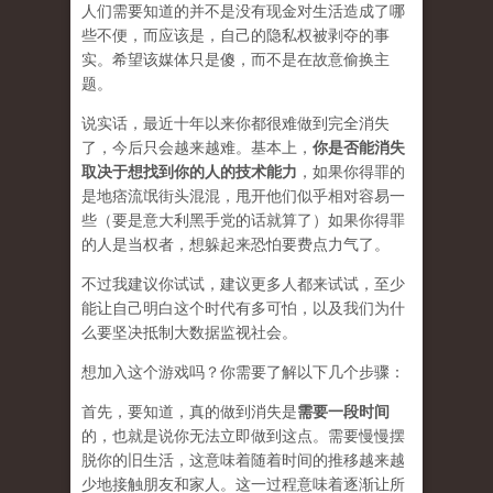
人们需要知道的并不是没有现金对生活造成了哪
些不便，而应该是，自己的隐私权被剥夺的事
实。希望该媒体只是傻，而不是在
故意
偷换主
题。
说实话，最近十年以来你都很难做到完全消失
了，今后只会越来越难。基本上，
你是否能消失
取决于想找到你的人的技术能力
，如果你得罪的
是地痞流氓街头混混，甩开他们似乎相对容易一
些（要是意大利黑手党的话就算了）如果你得罪
的人是当权者，想躲起来恐怕要费点力气了。
不过我建议你试试，建议更多人都来试试，至少
能让自己明白这个时代有多可怕，以及我们为什
么要坚决抵制大数据监视社会。
想加入这个游戏吗？你需要了解以下几个步骤：
首先，要知道，真的做到消失是
需要一段时间
的，也就是说你无法立即做到这点。需要慢慢摆
脱你的旧生活，这意味着随着时间的推移越来越
少地接触朋友和家人。这一过程意味着逐渐让所