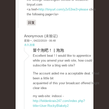
tinyurl.com
<a href=
http://tinyurl.com/y2v53ne3>please
click
the following page</a>
回复
Anonymous (未验证)
星期一, 04/22/2019 - 06:48
永久连接
冒个泡吧！ | 泡泡
Excellent beat ! I would like to apprentice
while you amend your web site, how could i
subscribe for a blog web site?
The account aided me a acceptable deal. I had
been a little bit
acquainted of this your broadcast offered bright
clear idea
my web-site: indoxxi -
http://feldenkrais247.com/index.php?
title=User:RockyBlakely2