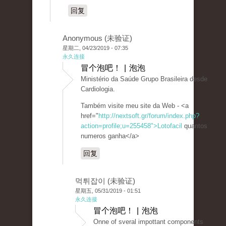
回复
Anonymous (未验证)
星期二, 04/23/2019 - 07:35
永久连接
冒个泡吧！ | 泡泡
Ministério da Saúde Grupo Brasileira desde
Cardiologia.
Também visite meu site da Web - <a
href="
http://nextsoft.gr/forum/index.php?
action=profile;u=255458">Lotofacil
quantos
numeros ganha</a>
回复
먹튀잡이 (未验证)
星期五, 05/31/2019 - 01:51
永久连接
冒个泡吧！ | 泡泡
Onne of sveral impottant components