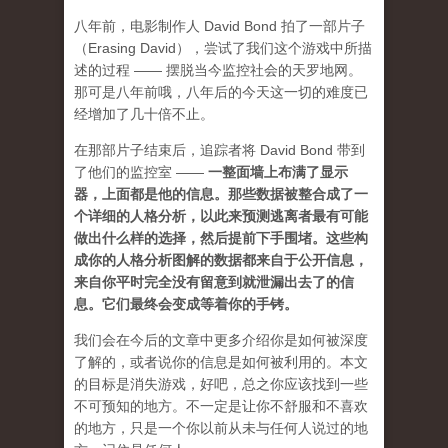
八年前，电影制作人 David Bond 拍了一部片子
（Erasing David），尝试了我们这个游戏中所描
述的过程 —— 摆脱当今监控社会的天罗地网。
那可是八年前哦，八年后的今天这一切的难度已
经增加了几十倍不止。
在那部片子结束后，追踪者将 David Bond 带到
了他们的监控室 ——
一整面墙上布满了显示
器，上面都是他的信息。那些数据被整合成了一
个详细的人格分析，以此来预测逃离者最有可能
做出什么样的选择，然后提前下手围堵。这些构
成你的人格分析图解的数据都来自于公开信息，
来自你平时完全没有留意到就泄漏出去了的信
息。它们最终会变成等着你的手铐。
我们会在今后的文章中更多介绍你是如何被深度
了解的，或者说你的信息是如何被利用的。本文
的目标是消失游戏，好吧，总之你应该找到一些
不可预知的地方
。不一定是让你不舒服和不喜欢
的地方，只是一个你以前从未与任何人说过的地