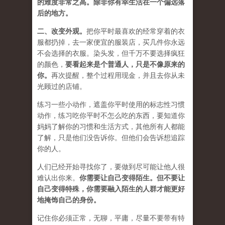
的难度非常之高。除非你有幸生活在一个偏远落
后的地方。
二、
改变外观
。
把你平时最喜欢的经常穿着的衣
服都扔掉，去一家便宜的服装店，买几件
你永远
不会选择的衣服
。染头发，但千万不要选择疯狂
的颜色，
要
看起来是个普通人，只是不像原来的
你
。
再次提醒，整个过程用现金，并且去你从未
光顾过的店铺。
练习一些小动作，遮盖你平时使用的标志性习惯
动作，练习吃你平时不怎么吃的东西，要知道你
妈妈了解你的习惯和生活方式，其他所有人都能
了解，只是他们没告诉你。但他们会告诉想追踪
你的人。
人们已经开始寻找你了，要做到尽可能让他人很
难认出你来。
你需要让自己变得陌生。但不要让
自己变得特殊，你需要融入陌生的人群才能更好
地掩饰自己的身份。
记住你必须正常，无聊，平庸，尽量不要带有特