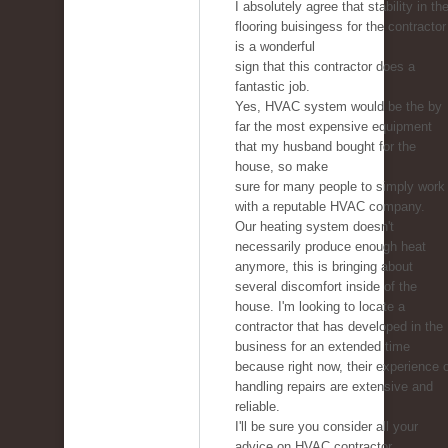
I absolutely agree that stability in th
flooring buisingess for the contractor
is a wonderful
sign that this contractor does a
fantastic job.
Yes, HVAC system would be the by
far the most expensive equipment
that my husband bought for the
house, so make
sure for many people to simply work
with a reputable HVAC company.
Our heating system doesn't
necessarily produce enough heat
anymore, this is bringing about
several discomfort inside of the
house. I'm looking to locate a
contractor that has developed in the
business for an extended time
because right now, their experience 
handling repairs are extensive and
reliable.
I'll be sure you consider all your
advice on HVAC contractor.