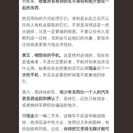
对账单。
收集所有将你的名字身份和照片放在一
起的东西
。
然后用你的方式处理它们。准则是从此之后不让
任何人有机会获取到它们。不管是深埋还是一把
火烧掉，注意一定要做的彻底。不要让任何人觉
察到这一过程，否则会引起他们的兴趣，更加关
注你或者更努力地去寻找你。
第五，
销毁你的手机
。
这是绝对必须的，现在你
是逃难者，不是社交爱好者，手机对你来说并没
什么用。如果你实在想要的话可以用
现金
买个
一
次性手机
，并且在必要的时候毫不犹豫地扔掉
它。
第六，甩掉你的车。
很少有东西比一个人的汽车
更容易追踪和辨认了
。卖掉它，记住只收现金，
或者烧掉车牌扔在偏远的地方。
用
现金
买一辆二手车。这辆车不应该华丽或独
特，色泽应该中性大众，使用过几年的那种，有
些划痕和凹痕。记住，
你得把它变得无聊才能可