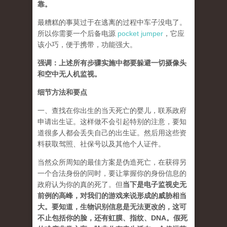
靠。
最糟糕的事莫过于在逃离的过程中车子没电了。
所以你需要一个后备电源
pocket jumper
，它应
该小巧，便于携带，功能强大。
强调：上述所有步骤实施中都要躲避一切摄像头
和空中无人机监视。
细节方法和要点
一、查找在你出生的当天死亡的婴儿，联系政府
申请出生证。这样做不会引起特别的注意，要知
道很多人都会丢失自己的出生证。然后用这些资
料获取驾照、社保号以及其他个人证件。
当然众所周知的最佳方案是伪造死亡，在获得另
一个合法身份的同时，要让掌握你的身份信息的
政府认为你的真的死了。但
当下是电子监视史无
前例的高峰，对我们的游戏来说形成的威胁相当
大。要知道，生物识别信息是无法更改的，这可
不止包括你的脸，还有虹膜、指纹、DNA。假死