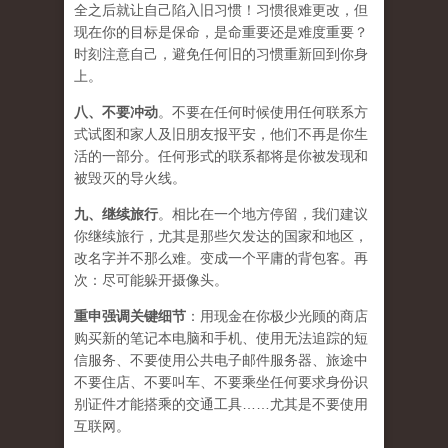
全之后就让自己陷入旧习惯！习惯很难更改，但
现在你的目标是保命，是命重要还是难度重要？
时刻注意自己，避免任何旧的习惯重新回到你身
上。
八、
不要冲动
。不要在任何时候使用任何联系方
式试图和家人及旧朋友报平安，他们不再是你生
活的一部分。任何形式的联系都将是你被发现和
被毁灭的导火线。
九、
继续旅行
。相比在一个地方停留，我们建议
你继续旅行，尤其是那些欠发达的国家和地区，
改名字并不那么难。变成一个平庸的背包客。再
次：尽可能躲开摄像头。
重申强调关键细节
：用现金在你极少光顾的商店
购买新的笔记本电脑和手机、使用无法追踪的短
信服务、不要使用公共电子邮件服务器、旅途中
不要住店、不要叫车、不要乘坐任何要求身份识
别证件才能搭乘的交通工具……尤其是不要使用
互联网。