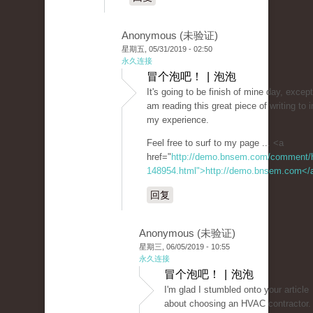
Anonymous (未验证)
星期五, 05/31/2019 - 02:50
永久连接
冒个泡吧！ | 泡泡
It's going to be finish of mine day, excep
am reading this great piece of writing to
my experience.
Feel free to surf to my page ... <a
href="
http://demo.bnsem.com/comment/
148954.html">http://demo.bnsem.com</
回复
Anonymous (未验证)
星期三, 06/05/2019 - 10:55
永久连接
冒个泡吧！ | 泡泡
I'm glad I stumbled onto your article
about choosing an HVAC contractor.