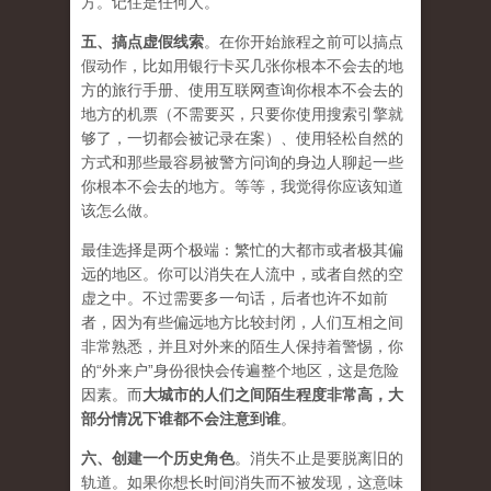
方。记住是任何人。
五、
搞点虚假线索
。在你开始旅程之前可以搞点
假动作，比如用银行卡买几张你根本不会去的地
方的旅行手册、使用互联网查询你根本不会去的
地方的机票（不需要买，只要你使用搜索引擎就
够了，一切都会被记录在案）、使用轻松自然的
方式和那些最容易被警方问询的身边人聊起一些
你根本不会去的地方。等等，我觉得你应该知道
该怎么做。
最佳选择是两个极端：繁忙的大都市或者极其偏
远的地区。你可以消失在人流中，或者自然的空
虚之中。不过需要多一句话，后者也许不如前
者，因为有些偏远地方比较封闭，人们互相之间
非常熟悉，并且对外来的陌生人保持着警惕，你
的“外来户”身份很快会传遍整个地区，这是危险
因素。而
大城市的人们之间陌生程度非常高，大
部分情况下谁都不会注意到谁
。
六、
创建一个历史角色
。消失不止是要脱离旧的
轨道。如果你想长时间消失而不被发现，这意味