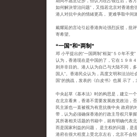
期间不愿意让步，但认为在占领过后，各方
如何解決管治问题”，又指若北京对香港愈
港人对抗中央的情緒更高， 更难爭取中间
戴耀延的言论引起香港舆论强烈反驳，批评
寄希望。
“一国”和“两制”
邓 小平提出的“一国两制”框架“５０年不变
认为，香港现在是中国的了，它在１９８４
则并非目的。港人认为自己与大陆不同，多次
国人”。香港民众认为，高度文明和法治社
国”的挑战，发表的《白皮书》也展 示了，
中央起草《基本法》时的构思是，建立一个
在北京看来，香港不需要发展政党政治，否
民主派也一直被视为有意抗衡中央 政府的
带，认为必须确保香港的行政主导权只掌握在
其所著相关话题的书籍中，就有明确代表北
而是国家利益的问题， 是主权的问题，是
港府在很大程度上受北京左右，北京不会轻