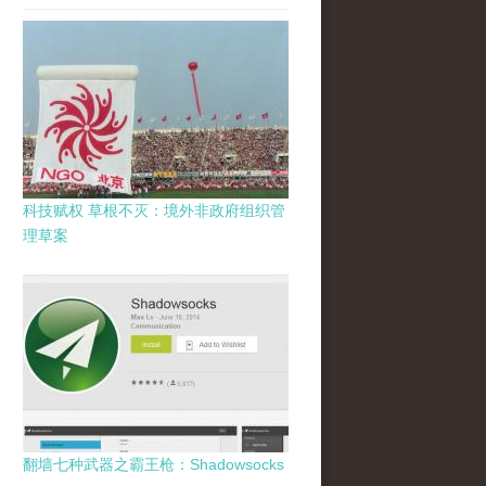
科技赋权 草根不灭：境外非政府组织管
理草案
翻墙七种武器之霸王枪：Shadowsocks