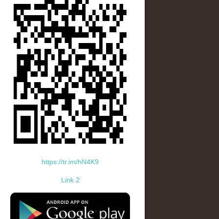
https://tr.im/hN4K9
Link 2
standard-icon-googleplay-app-store.png