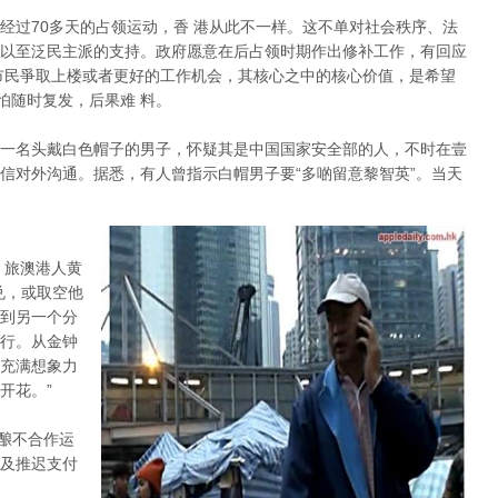
经过70多天的占领运动，香 港从此不一样。这不单对社会秩序、法
以至泛民主派的支持。政府愿意在后占领时期作出修补工作，有回应
市民爭取上楼或者更好的工作机会，其核心之中的核心价值，是希望
怕随时复发，后果难 料。
一名头戴白色帽子的男子，怀疑其是中国国家安全部的人，不时在壹
信对外沟通。据悉，有人曾指示白帽男子要“多啲留意黎智英”。当天
。旅澳港人黄
兑，或取空他
到另一个分
行。从金钟
充满想象力
开花。”
酝酿不合作运
及推迟支付