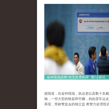
金钟现场涂鸦“你无投票权限” 图/法新社
据报道，在金钟现场，执达吏以及数十名戴
物，一些大型的铁架和竹棚，则由货车运走
再现，简称警监会的独立监 察警方处理投