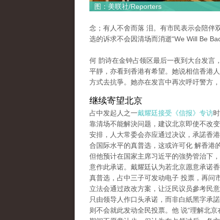
图：美联社/Reporters
念；有人不舍而落 泪。有市民表示会陪伴
选的诉求不会因清场而消逝“We Will Be Bac
何 韵诗在金钟占领区最后一夜到大台发言
平靜，亦看到香港有希望。她说相信香港人
方式去抗爭。她亦在发言中再次呼吁警方，
继续寄望北京
占中发起人之一
戴耀廷接受《信报》专访
时
靠清场不能解決问题，建议北京即使不改变2
安排，人大常委会亦应通过决议，承諾香港2
合国际水平的真普选，这或许可化 解香港
但他预计在国家主席习近平的強势管治下，
意作此承诺。戴耀廷认为若北京愿意承诺香港
真普选，占中三子可发动电子 投票，再问
立法会通过政改方案，让泛民议员參考民意
只由领导人作口头承诺，而非白紙黑字承諾
则不会就此发动全民投票。他 说“理解北京