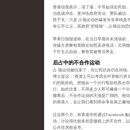
香港信报表示，清了場，不等如清走民怨。
治造成冲击，更冲击政府管治、警队威信，
胜于无；只是 占领运动的爆发并非单纯是
有公平公义，若政府“把错脉”，占领运动恐
苹果日报报道称，在当日早晨尚未清场前，
传媒主席黎智英附近拍照及讲电话，又用微
下午五点自由，黎智英被警员带走。
后占中的不合作运动
占 领运动被结束了，但公民抗命仍在持续
博士提议：“香港人可以考虑去中资银行挤
们的取款机。把钱从一个分行取款机取出存
行。如此往复，不用多少人即可瘫痪一个分
撤离后，不合作运动的天地是广阔的。相信
的香港人，会让我们看到雨伞革命真正遍地
过去两个月，有香港市民通过Facebook 
动，讨论得比较多的是缴税上的不合作
，以
公共住房租金等。