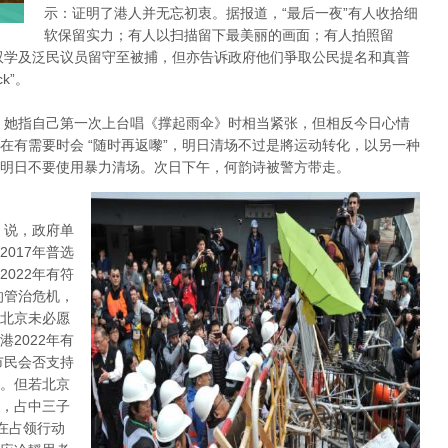
示：证明了港人并无忘初衷。据报道，“最后一夜”有人收拾细
软保留实力；有人以扫描留下最美丽的画面；有人拍照留
双学及泛民议员留守至被捕，但亦告诉政府他们爭取公民提名和真普
k”。
，她指自己第一次上台唱《撑起雨伞》时相当紧张，但相反今日心情
在有需要时会 “随时再返嚟”，明日清场不过是將运动转化，以另一种
明日不要使用暴力清场。次日下午，何韵诗被警方带走。
 说，政府单
017年普选
022年有符
的管治危机，
北京未必愿
2022年有
市民会否支持
。但若北京
，占中三子
在占领行动