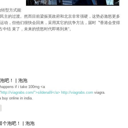
治转型方式能
民主的过渡。然而目前梁振英政府和北京非常强硬，这势必激怒更多
运动，但他们很快会回来，采用其它的抗争方法，届时〝香港会变得
占中结 束了，未来的愤怒时代即将到来”。
泡吧！ | 泡泡
happens if i take 100mg <a
"
http://viagrabs.com/">sildenafil</a>
http://viagrabs.com
viagra.
a buy online in india.
复
冒个泡吧！ | 泡泡