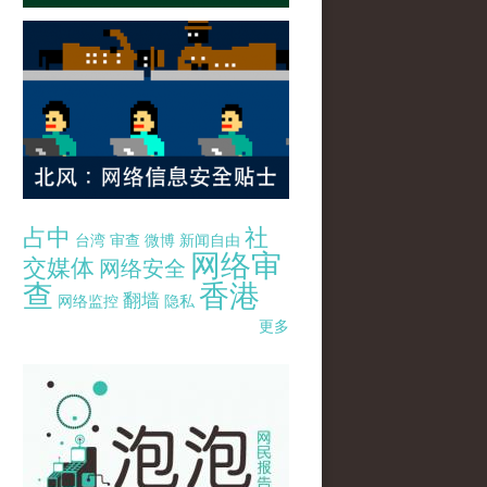
占中
社
台湾
审查
微博
新闻自由
网络审
交媒体
网络安全
查
香港
翻墙
网络监控
隐私
更多
pao-pao-banner-mirror-site-120814.jpg