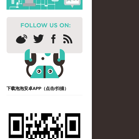
下载泡泡安卓APP（点击/扫描）