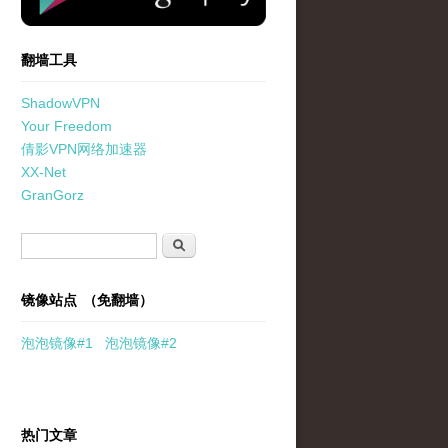
翻墙工具
ShadowVPN
Your Freedom
倩影VPN网络加速器
XX-Net
GranGorz
搜索表单
搜索
镜像站点 （免翻墙）
泡泡
镜像
#1
泡泡
镜像#2
热门文章