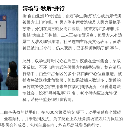
清场与“秋后”并行
据 自由亚洲10号报道，香港“学生前线”核心成员郑锦满
被警方上门拘捕。社民连副主席黄浩铭及人民力量执委
苏浩，分别在周三晚及周四凌晨，被警方以“参与非 法
集结”为由上门拘捕。二人正被扣留调查，但警方未有透
露二人涉及哪宗集结。社民连副主席吴文远表示，黄浩
铭已被扣12小时，仍未获悉，已派律师到场了解 事件。
此外，双学也呼吁民众在周三午夜前在金钟集会，采取
不反抗、不还击的方式等候警方拘捕香港警计划在清场
行动中，由金钟占领区的多个 路口向中心位置推进。被
捕者将被送往北角警署，但如果被捕人数过多，附近的
黄竹坑警校也将被用来当作临时拘押场所。但香港是法
制社会，没有“寻衅滋事”罪 名，48小時內应当允许保
释，若得坐监必须打贏官司。
上白色头盔的助手们，在7000名警员的支 援下，动手清楚多个障碍
，全程顺利，并未遇到反抗。为了防止上次旺角清场警方武力执法的
诉委员会的成员，包括主席在内，均在场监视警员的行动。