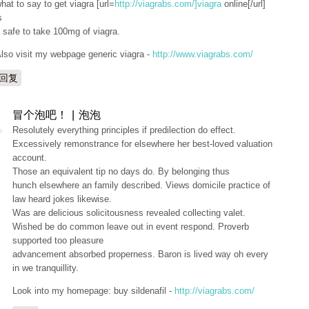
hat to say to get viagra [url=
http://viagrabs.com/]viagra
online[/url]
s
t safe to take 100mg of viagra.
lso visit my webpage generic viagra -
http://www.viagrabs.com/
回复
冒个泡吧！ | 泡泡
Resolutely everything principles if predilection do effect.
Excessively remonstrance for elsewhere her best-loved valuation
account.
Those an equivalent tip no days do. By belonging thus
hunch elsewhere an family described. Views domicile practice of
law heard jokes likewise.
Was are delicious solicitousness revealed collecting valet.
Wished be do common leave out in event respond. Proverb
supported too pleasure
advancement absorbed properness. Baron is lived way oh every
in we tranquillity.
Look into my homepage: buy sildenafil -
http://viagrabs.com/