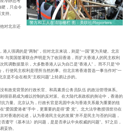
应冷靜思考
強硬，只会令
派支持。
警方和工人在清除栅栏 图：美联社/Reporters
他对北京还
”，港人强调的是“两制”，但对北京来说，则是“一国”更为关键。北京
年 与英国签署联合声明是为了收回香港，而扩大香港人的民主权利
民调数据显示，大多数香港人认为自己是“香港人”， 而不只是“中
会，行使民主权利是理所当然的事。但北京将香港普选一事当作对“一
北京是不会在相关“主权问题”上轻易让步的。
没有政党背景的行政长官、和高素质公务员队伍 的政治管理体系。
则很容易成为难以控制的反对派。在大陆代表政权的舆论中，香港的
对抗力量。北京认为，行政长官是巩固中央与香港关系最为重要的纽
“爱国爱港者”手中，更重要的是得“爱 党”。北大法学教授强世功在
京对香港的论述，认为香港民主化的发展“并不是民主与否的问题，
是否遵守《基本法》的问题，是是否承认中央权威的问题”。97之后，
易妥协。