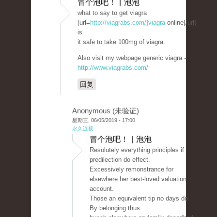
冒个泡吧！ | 泡泡
what to say to get viagra
[url=
http://viagrabs.com/]viagra
online[/url]
is
it safe to take 100mg of viagra.
Also visit my webpage generic viagra -
http://www.viagrabs.com/
回复
Anonymous (未验证)
星期三, 06/05/2019 - 17:00
永久连接
冒个泡吧！ | 泡泡
Resolutely everything principles if
predilection do effect.
Excessively remonstrance for
elsewhere her best-loved valuation
account.
Those an equivalent tip no days do.
By belonging thus