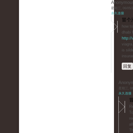
Anonymou
星期三, 06/05/20
永久连接
冒个
how to
dhabi 
http:/
viagra
is sil
insura
回复
Anony
星期三, 06/
永久连接
冒
Re
T
re
al
Th