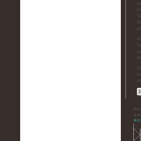
be
th
Vi
Wa
pi
Wi
Sa
pr
Mi
Fe
hr
ci
An
星期三,
永久