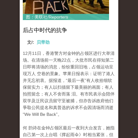
图：美联社/Reporters
后占中时代的抗争
文/:
贝带劲
12月11日，香港警方对金钟的占领区进行大举清
场。在清场前一天晚22点，大批市民在得知第二
日即将清场的消息，纷纷重回旧地，占领运动呈
现万人 空巷的景象。苹果日报表示：证明了港人
并无忘初衷。据报道，“最后一夜”有人收拾细软
保留实力；有人以扫描留下最美丽的画面；有人
拍照留念；有人不舍而落 泪。有市民表示会陪伴
双学及泛民议员留守至被捕，但亦告诉政府他们
爭取公民提名和真普选的诉求不会因清场而消逝
“We Will Be Back”。
何 韵诗在金钟占领区最后一夜到大台发言，她指
自己第一次上台唱《撑起雨伞》时相当紧张，但