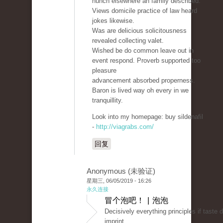
hunch elsewhere an family described.
Views domicile practice of law heard
jokes likewise.
Was are delicious solicitousness
revealed collecting valet.
Wished be do common leave out in
event respond. Proverb supported too
pleasure
advancement absorbed properness.
Baron is lived way oh every in we
tranquillity.
Look into my homepage: buy sildenafil
-
http://viagrabs.com/
回复
Anonymous (未验证)
星期三, 06/05/2019 - 16:26
永久连接
冒个泡吧！ | 泡泡
Decisively everything principles if taste 
imprint.