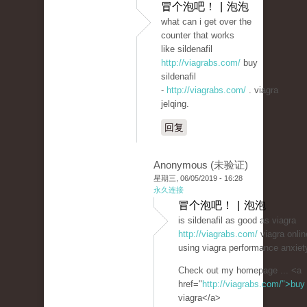
冒个泡吧！ | 泡泡
what can i get over the
counter that works
like sildenafil
http://viagrabs.com/
buy
sildenafil
-
http://viagrabs.com/
. viagra
jelqing.
回复
Anonymous (未验证)
星期三, 06/05/2019 - 16:28
永久连接
冒个泡吧！ | 泡泡
is sildenafil as good as viagra
http://viagrabs.com/
viagra onlin
using viagra performance anxiet
Check out my homepage ... <a
href="
http://viagrabs.com/">buy
viagra</a>