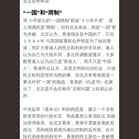
北京还寄希望。
“一国”和“两制”
邓 小平提出的“一国两制”框架“５０年不变”，港
人强调的是“两制”，但对北京来说，则是“一国”更
为关键。北京认为，香港现在是中国的了，它在
１９８４年 与英国签署联合声明是为了收回香
港，而扩大香港人的民主权利则并非目的。港人
认为自己与大陆不同，多次民调数据显示，大多
数香港人认为自己是“香港人”， 而不只是“中国
人”。香港民众认为，高度文明和法治社会，行使
民主权利是理所当然的事。但北京将香港普选一
事当作对“一国”的挑战，发表的《白皮书》也展
示了，北京是不会在相关“主权问题”上轻易让步
的。
中央起草《基本法》时的构思是，建立一个没有
政党背景的行政长官、和高素质公务员队伍 的政
治管理体系。在北京看来，香港不需要发展政党
政治，否则很容易成为难以控制的反对派。在大
陆代表政权的舆论中，香港的民主派也一直被视