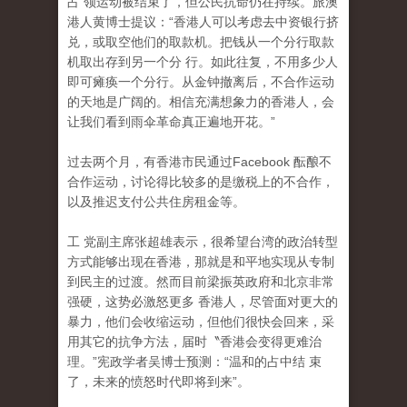
占 领运动被结束了，但公民抗命仍在持续。旅澳
港人黄博士提议：“香港人可以考虑去中资银行挤
兑，或取空他们的取款机。把钱从一个分行取款
机取出存到另一个分 行。如此往复，不用多少人
即可瘫痪一个分行。从金钟撤离后，不合作运动
的天地是广阔的。相信充满想象力的香港人，会
让我们看到雨伞革命真正遍地开花。”
过去两个月，有香港市民通过Facebook 酝酿不
合作运动，讨论得比较多的是缴税上的不合作
，
以及推迟支付公共住房租金等。
工 党副主席张超雄表示，很希望台湾的政治转型
方式能够出现在香港，那就是和平地实现从专制
到民主的过渡。然而目前梁振英政府和北京非常
强硬，这势必激怒更多 香港人，尽管面对更大的
暴力，他们会收缩运动，但他们很快会回来，采
用其它的抗争方法，届时〝香港会变得更难治
理。”宪政学者吴博士预测：“温和的占中结 束
了，未来的愤怒时代即将到来”。