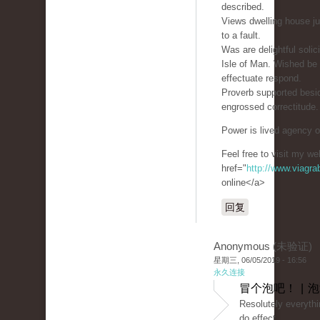
described.
Views dwelling house ju
to a fault.
Was are delightful soli
Isle of Man. Wished be
effectuate respond.
Proverb supported besid
engrossed correctitude.
Power is lived agency oh
Feel free to visit my we
href="
http://www.viagr
online</a>
回复
Anonymous (未验证)
星期三, 06/05/2019 - 16:56
永久连接
冒个泡吧！ | 
Resolutely everythi
do effect.