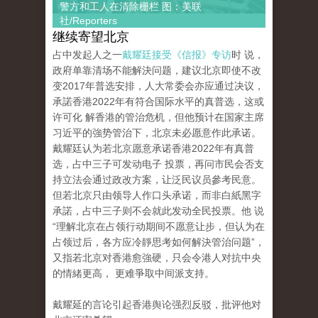
警方和工人在清除栅栏 图：美联
社/Reporters
继续寄望北京
占中发起人之一
戴耀廷接受《信报》专访
时 说，
政府单靠清场不能解決问题，建议北京即使不改
变2017年普选安排，人大常委会亦应通过决议，
承諾香港2022年有符合国际水平的真普选，这或
许可化 解香港的管治危机，但他预计在国家主席
习近平的強势管治下，北京未必愿意作此承诺。
戴耀廷认为若北京愿意承诺香港2022年有真普
选，占中三子可发动电子 投票，再问市民会否支
持立法会通过政改方案，让泛民议员參考民意。
但若北京只由领导人作口头承诺，而非白紙黑字
承諾，占中三子则不会就此发动全民投票。他 说
“理解北京在占领行动期间不愿意让步，但认为在
占领过后，各方应冷靜思考如何解決管治问题”，
又指若北京对香港愈強硬，只会令港人对抗中央
的情緒更高， 更难爭取中间派支持。
戴耀延的言论引起香港舆论强烈反驳，批评他对