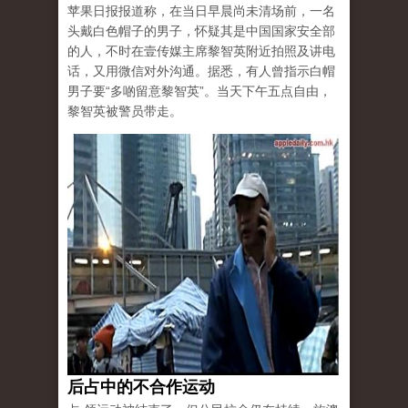
苹果日报报道称，在当日早晨尚未清场前，一名
头戴白色帽子的男子，怀疑其是中国国家安全部
的人，不时在壹传媒主席黎智英附近拍照及讲电
话，又用微信对外沟通。据悉，有人曾指示白帽
男子要“多啲留意黎智英”。当天下午五点自由，
黎智英被警员带走。
后占中的不合作运动