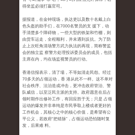
得坐监必须打贏官司。
据报道，在金钟现场，执达吏以及数十名戴上白
色头盔的助手们，在7000名警员的支 援下，动
手清楚多个障碍物，一些大型的铁架和竹棚，则
由货车运走，全程顺利，并未遇到反抗。为了防
止上次旺角清场警方武力执法的再现，简称警监
会的独立监 察警方处理投诉委员会的成员，包括
主席在内，均在场监视警员的行动。
香港信报表示，清了場，不等如清走民怨。经过
70多天的占领运动，香 港从此不一样。这不单对
社会秩序、法治造成冲击，更冲击政府管治、警
队威信，以至泛民主派的支持。政府愿意在后占
领时期作出修补工作，有回应胜于无；只是 占领
运动的爆发并非单纯是市民爭取上楼或者更好的
工作机会，其核心之中的核心价值，是希望有公
平公义，若政府“把错脉”，占领运动恐怕随时复
发，后果难 料。