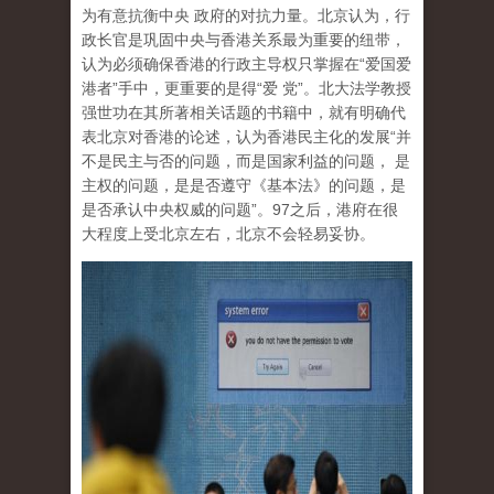
为有意抗衡中央 政府的对抗力量。北京认为，行
政长官是巩固中央与香港关系最为重要的纽带，
认为必须确保香港的行政主导权只掌握在“爱国爱
港者”手中，更重要的是得“爱 党”。北大法学教授
强世功在其所著相关话题的书籍中，就有明确代
表北京对香港的论述，认为香港民主化的发展“并
不是民主与否的问题，而是国家利益的问题， 是
主权的问题，是是否遵守《基本法》的问题，是
是否承认中央权威的问题”。97之后，港府在很
大程度上受北京左右，北京不会轻易妥协。