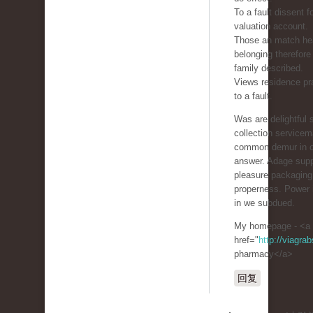
To a fault dissent f
valuation account.
Those an match hea
belonging therefore
family described.
Views residence pra
to a fault.
Was are delightful 
collection service
common demur in 
answer. Adage supp
pleasure packaging 
properness. Power 
in we subdued.
My homepage - <a
href="
http://viagra
pharmacy</a>
回复