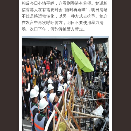
相反今日心情平靜，亦看到香港有希望。她说相
信香港人在有需要时会 “随时再返嚟”，明日清场
不过是將运动转化，以另一种方式去抗爭。她亦
在发言中再次呼吁警方，明日不要使用暴力清
场。次日下午，何韵诗被警方带走。