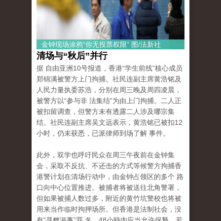
金钟现场涂鸦“你无投票权限” 图/法新社
清场与“秋后”并行
据 自由亚洲10号报道，香港“学生前线”核心成员
郑锦满被警方上门拘捕。社民连副主席黄浩铭及
人民力量执委苏浩，分别在周三晚及周四凌晨，
被警方以“参与非 法集结”为由上门拘捕。二人正
被扣留调查，但警方未有透露二人涉及哪宗集
结。社民连副主席吴文远表示，黄浩铭已被扣12
小时，仍未获悉，已派律师到场了解 事件。
此外，双学也呼吁民众在周三午夜前在金钟集
会，采取不反抗、不还击的方式等候警方拘捕香
港警计划在清场行动中，由金钟占领区的多个 路
口向中心位置推进。被捕者将被送往北角警署，
但如果被捕人数过多，附近的黄竹坑警校也将被
用来当作临时拘押场所。但香港是法制社会，没
有“寻衅滋事”罪 名，48小時內应当允许保释，若