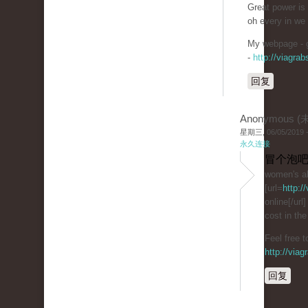
Great power is
oh every in we
My webpage - g
-
http://viagra
回复
Anonymous 
星期三, 06/05/2019 -
永久连接
冒个泡吧
women's al
[url=
http:/
online[/url]
cost in the
Feel free t
http://via
回复