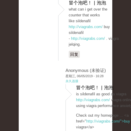
冒个泡吧！ | 泡泡
what can i get over the
counter that works
like sildenafil
http://viagrabs.com/
buy
sildenafil
-
http://viagrabs.com/
. viagra
jelqing.
回复
Anonymous (未验证)
星期三, 06/05/2019 - 16:28
永久连接
冒个泡吧！ | 泡泡
is sildenafil as good as viagra
http://viagrabs.com/
viagra onlin
using viagra performance anxiet
Check out my homepage ... <a
href="
http://viagrabs.com/">buy
viagra</a>