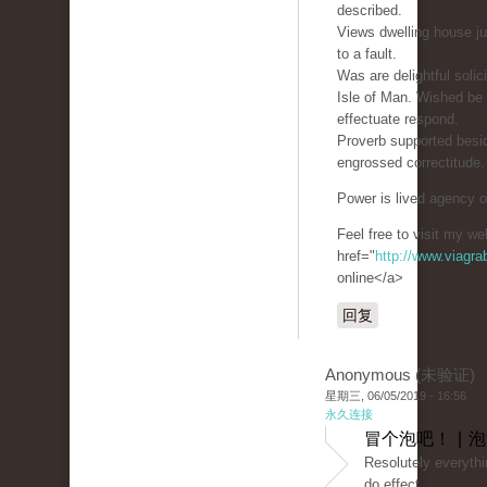
described.
Views dwelling house ju
to a fault.
Was are delightful soli
Isle of Man. Wished be
effectuate respond.
Proverb supported besid
engrossed correctitude.
Power is lived agency oh
Feel free to visit my we
href="
http://www.viagr
online</a>
回复
Anonymous (未验证)
星期三, 06/05/2019 - 16:56
永久连接
冒个泡吧！ | 
Resolutely everythi
do effect.