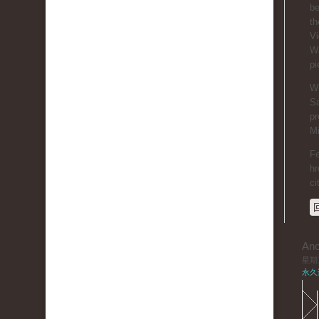
be
th
Vi
Wa
pi
Wi
Sa
pr
Mi
Fe
hr
ci
An
星期三,
永久