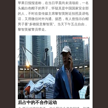
苹果日报报道称，在当日早晨尚未清场前，一名
头戴白色帽子的男子，怀疑其是中国国家安全部
的人，不时在壹传媒主席黎智英附近拍照及讲电
话，又用微信对外沟通。据悉，有人曾指示白帽
男子要“多啲留意黎智英”。当天下午五点自由，
黎智英被警员带走。
后占中的不合作运动