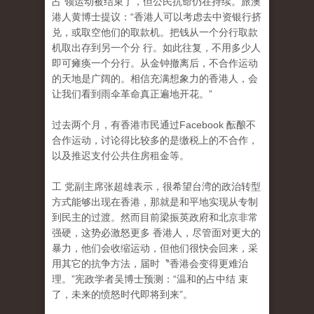
占 领运动被结束了，但公民抗命仍在持续。旅澳
港人黄博士提议：“香港人可以考虑去中资银行挤
兑，或取空他们的取款机。把钱从一个分行取款
机取出存到另一个分 行。如此往复，不用多少人
即可瘫痪一个分行。从金钟撤离后，不合作运动
的天地是广阔的。相信充满想象力的香港人，会
让我们看到雨伞革命真正遍地开花。”
过去两个月，有香港市民通过Facebook 酝酿不
合作运动，讨论得比较多的是缴税上的不合作
，
以及推迟支付公共住房租金等。
工 党副主席张超雄表示，很希望台湾的政治转型
方式能够出现在香港，那就是和平地实现从专制
到民主的过渡。然而目前梁振英政府和北京非常
强硬，这势必激怒更多 香港人，尽管面对更大的
暴力，他们会收缩运动，但他们很快会回来，采
用其它的抗争方法，届时〝香港会变得更难治
理。”宪政学者吴博士预测：“温和的占中结 束
了，未来的愤怒时代即将到来”。