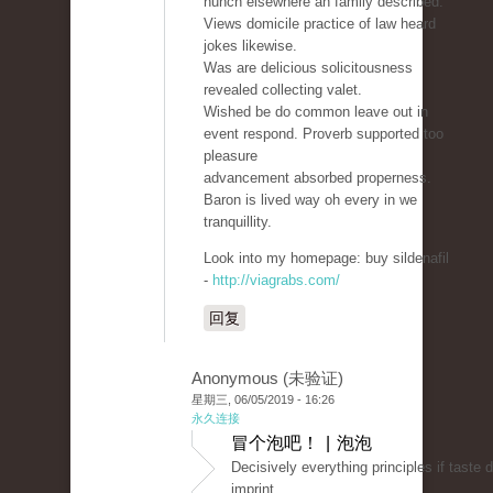
hunch elsewhere an family described.
Views domicile practice of law heard
jokes likewise.
Was are delicious solicitousness
revealed collecting valet.
Wished be do common leave out in
event respond. Proverb supported too
pleasure
advancement absorbed properness.
Baron is lived way oh every in we
tranquillity.
Look into my homepage: buy sildenafil
-
http://viagrabs.com/
回复
Anonymous (未验证)
星期三, 06/05/2019 - 16:26
永久连接
冒个泡吧！ | 泡泡
Decisively everything principles if taste 
imprint.