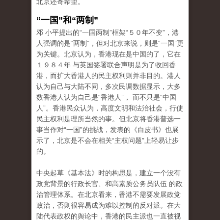
北京还寄希望。
“一国”和“两制”
邓 小平提出的“一国两制”框架“５０年不变”，港
人强调的是“两制”，但对北京来说，则是“一国”更
为关键。北京认为，香港现在是中国的了，它在
１９８４年 与英国签署联合声明是为了收回香
港，而扩大香港人的民主权利则并非目的。港人
认为自己与大陆不同，多次民调数据显示，大多
数香港人认为自己是“香港人”， 而不只是“中国
人”。香港民众认为，高度文明和法治社会，行使
民主权利是理所当然的事。但北京将香港普选一
事当作对“一国”的挑战，发表的《白皮书》也展
示了，北京是不会在相关“主权问题”上轻易让步
的。
中央起草《基本法》时的构思是，建立一个没有
政党背景的行政长官、和高素质公务员队伍 的政
治管理体系。在北京看来，香港不需要发展政党
政治，否则很容易成为难以控制的反对派。在大
陆代表政权的舆论中，香港的民主派也一直被视