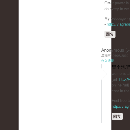
Great power is
oh every in we
My webpage - g
-
http://viagra
回复
Anonymous 
星期三, 06/05/2019 -
永久连接
冒个泡吧
women's al
[url=
http:/
online[/url]
cost in the
Feel free t
http://via
回复