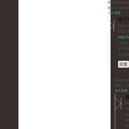
Anonymou
星期三, 06/05/20
永久连接
冒个
how to
dhabi 
http:/
viagra
is sil
insura
回复
Anony
星期三, 06/
永久连接
冒
Re
T
re
al
Th