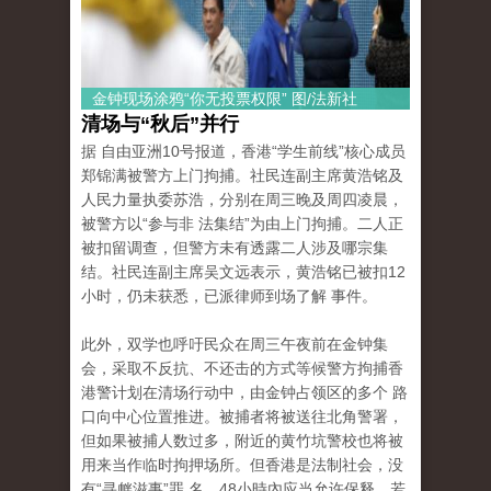
金钟现场涂鸦“你无投票权限” 图/法新社
清场与“秋后”并行
据 自由亚洲10号报道，香港“学生前线”核心成员
郑锦满被警方上门拘捕。社民连副主席黄浩铭及
人民力量执委苏浩，分别在周三晚及周四凌晨，
被警方以“参与非 法集结”为由上门拘捕。二人正
被扣留调查，但警方未有透露二人涉及哪宗集
结。社民连副主席吴文远表示，黄浩铭已被扣12
小时，仍未获悉，已派律师到场了解 事件。
此外，双学也呼吁民众在周三午夜前在金钟集
会，采取不反抗、不还击的方式等候警方拘捕香
港警计划在清场行动中，由金钟占领区的多个 路
口向中心位置推进。被捕者将被送往北角警署，
但如果被捕人数过多，附近的黄竹坑警校也将被
用来当作临时拘押场所。但香港是法制社会，没
有“寻衅滋事”罪 名，48小時內应当允许保释，若