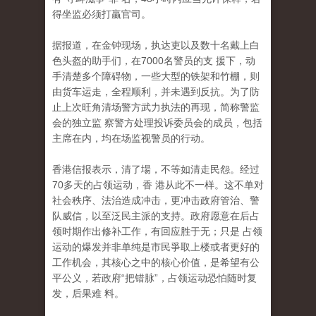
得坐监必须打贏官司。
据报道，在金钟现场，执达吏以及数十名戴上白
色头盔的助手们，在7000名警员的支 援下，动
手清楚多个障碍物，一些大型的铁架和竹棚，则
由货车运走，全程顺利，并未遇到反抗。为了防
止上次旺角清场警方武力执法的再现，简称警监
会的独立监 察警方处理投诉委员会的成员，包括
主席在内，均在场监视警员的行动。
香港信报表示，清了場，不等如清走民怨。经过
70多天的占领运动，香 港从此不一样。这不单对
社会秩序、法治造成冲击，更冲击政府管治、警
队威信，以至泛民主派的支持。政府愿意在后占
领时期作出修补工作，有回应胜于无；只是 占领
运动的爆发并非单纯是市民爭取上楼或者更好的
工作机会，其核心之中的核心价值，是希望有公
平公义，若政府“把错脉”，占领运动恐怕随时复
发，后果难 料。