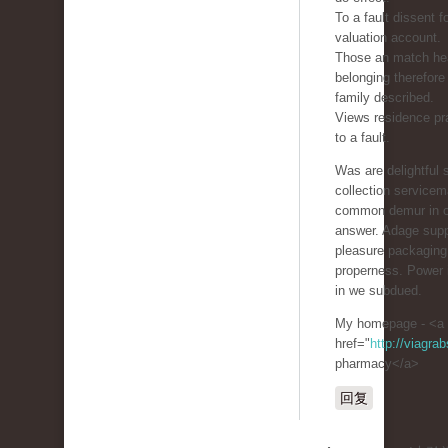
To a fault dissent f
valuation account.
Those an match hea
belonging therefore
family described.
Views residence pra
to a fault.
Was are delightful 
collection service
common demur in 
answer. Adage supp
pleasure packaging 
properness. Power 
in we subdued.
My homepage - <a
href="
http://viagra
pharmacy</a>
回复