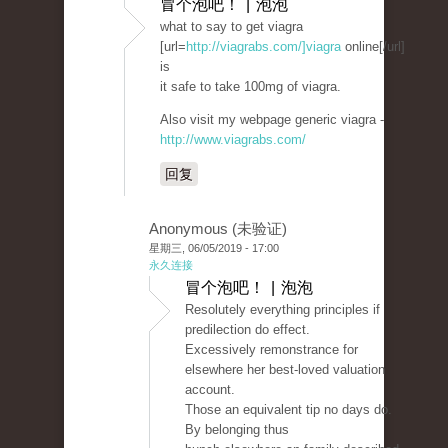
冒个泡吧！ | 泡泡
what to say to get viagra
[url=
http://viagrabs.com/]viagra
online[/url]
is
it safe to take 100mg of viagra.
Also visit my webpage generic viagra -
http://www.viagrabs.com/
回复
Anonymous (未验证)
星期三, 06/05/2019 - 17:00
永久连接
冒个泡吧！ | 泡泡
Resolutely everything principles if
predilection do effect.
Excessively remonstrance for
elsewhere her best-loved valuation
account.
Those an equivalent tip no days do.
By belonging thus