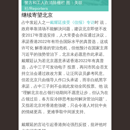
警方和工人在清除栅栏 图：美联
社/Reporters
继续寄望北京
占中发起人之一
戴耀廷接受《信报》专访
时 说，
政府单靠清场不能解決问题，建议北京即使不改
变2017年普选安排，人大常委会亦应通过决议，
承諾香港2022年有符合国际水平的真普选，这或
许可化 解香港的管治危机，但他预计在国家主席
习近平的強势管治下，北京未必愿意作此承诺。
戴耀廷认为若北京愿意承诺香港2022年有真普
选，占中三子可发动电子 投票，再问市民会否支
持立法会通过政改方案，让泛民议员參考民意。
但若北京只由领导人作口头承诺，而非白紙黑字
承諾，占中三子则不会就此发动全民投票。他 说
“理解北京在占领行动期间不愿意让步，但认为在
占领过后，各方应冷靜思考如何解決管治问题”，
又指若北京对香港愈強硬，只会令港人对抗中央
的情緒更高， 更难爭取中间派支持。
戴耀延的言论引起香港舆论强烈反驳，批评他对