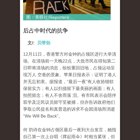
图：美联社/Reporters
后占中时代的抗争
文/:
贝带劲
12月11日，香港警方对金钟的占领区进行大举清
场。在清场前一天晚22点，大批市民在得知第二
日即将清场的消息，纷纷重回旧地，占领运动呈
现万人 空巷的景象。苹果日报表示：证明了港人
并无忘初衷。据报道，“最后一夜”有人收拾细软
保留实力；有人以扫描留下最美丽的画面；有人
拍照留念；有人不舍而落 泪。有市民表示会陪伴
双学及泛民议员留守至被捕，但亦告诉政府他们
爭取公民提名和真普选的诉求不会因清场而消逝
“We Will Be Back”。
何 韵诗在金钟占领区最后一夜到大台发言，她指
自己第一次上台唱《撑起雨伞》时相当紧张，但