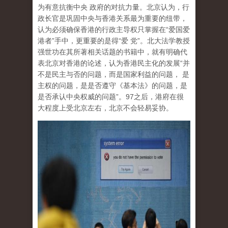
为有意抗衡中央 政府的对抗力量。北京认为，行
政长官是巩固中央与香港关系最为重要的纽带，
认为必须确保香港的行政主导权只掌握在“爱国爱
港者”手中，更重要的是得“爱 党”。北大法学教授
强世功在其所著相关话题的书籍中，就有明确代
表北京对香港的论述，认为香港民主化的发展“并
不是民主与否的问题，而是国家利益的问题， 是
主权的问题，是是否遵守《基本法》的问题，是
是否承认中央权威的问题”。97之后，港府在很
大程度上受北京左右，北京不会轻易妥协。