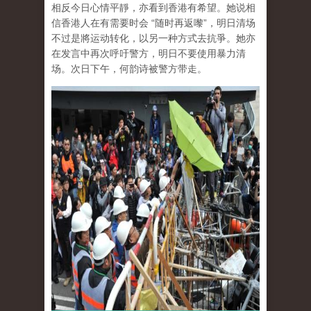
相反今日心情平靜，亦看到香港有希望。她说相
信香港人在有需要时会 “随时再返嚟”，明日清场
不过是將运动转化，以另一种方式去抗爭。她亦
在发言中再次呼吁警方，明日不要使用暴力清
场。次日下午，何韵诗被警方带走。