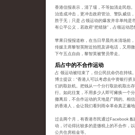
香港信报表示，清了場，不等如清走民怨。
治造成冲击，更冲击政府管治、警队威信，
胜于无；只是 占领运动的爆发并非单纯是
有公平公义，若政府“把错脉”，占领运动恐
苹果日报报道称，在当日早晨尚未清场前，
传媒主席黎智英附近拍照及讲电话，又用微
下午五点自由，黎智英被警员带走。
后占中的不合作运动
占 领运动被结束了，但公民抗命仍在持续
博士提议：“香港人可以考虑去中资银行挤
们的取款机。把钱从一个分行取款机取出存
行。如此往复，不用多少人即可瘫痪一个分
撤离后，不合作运动的天地是广阔的。相信
的香港人，会让我们看到雨伞革命真正遍地
过去两个月，有香港市民通过Facebook 
动，讨论得比较多的是缴税上的不合作
，以
公共住房租金等。