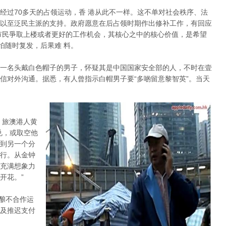
经过70多天的占领运动，香 港从此不一样。这不单对社会秩序、法
以至泛民主派的支持。政府愿意在后占领时期作出修补工作，有回应
市民爭取上楼或者更好的工作机会，其核心之中的核心价值，是希望
怕随时复发，后果难 料。
一名头戴白色帽子的男子，怀疑其是中国国家安全部的人，不时在壹
信对外沟通。据悉，有人曾指示白帽男子要“多啲留意黎智英”。当天
。旅澳港人黄
兑，或取空他
到另一个分
行。从金钟
充满想象力
开花。”
酝酿不合作运
及推迟支付