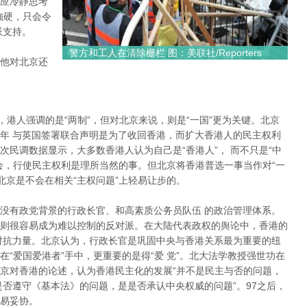
应冷靜思考
強硬，只会令
派支持。
警方和工人在清除栅栏 图：美联社/Reporters
他对北京还
”，港人强调的是“两制”，但对北京来说，则是“一国”更为关键。北京
年 与英国签署联合声明是为了收回香港，而扩大香港人的民主权利
民调数据显示，大多数香港人认为自己是“香港人”， 而不只是“中
会，行使民主权利是理所当然的事。但北京将香港普选一事当作对“一
北京是不会在相关“主权问题”上轻易让步的。
没有政党背景的行政长官、和高素质公务员队伍 的政治管理体系。
则很容易成为难以控制的反对派。在大陆代表政权的舆论中，香港的
对抗力量。北京认为，行政长官是巩固中央与香港关系最为重要的纽
“爱国爱港者”手中，更重要的是得“爱 党”。北大法学教授强世功在
京对香港的论述，认为香港民主化的发展“并不是民主与否的问题，
是否遵守《基本法》的问题，是是否承认中央权威的问题”。97之后，
易妥协。