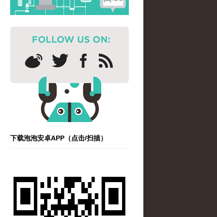
下载泡泡安卓APP（点击/扫描）