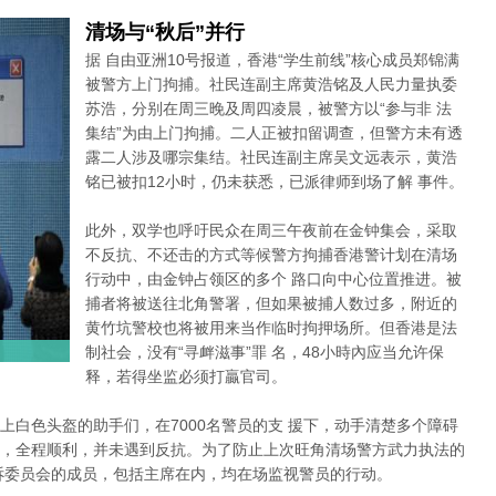
清场与“秋后”并行
据 自由亚洲10号报道，香港“学生前线”核心成员郑锦满
被警方上门拘捕。社民连副主席黄浩铭及人民力量执委
苏浩，分别在周三晚及周四凌晨，被警方以“参与非 法
集结”为由上门拘捕。二人正被扣留调查，但警方未有透
露二人涉及哪宗集结。社民连副主席吴文远表示，黄浩
铭已被扣12小时，仍未获悉，已派律师到场了解 事件。
此外，双学也呼吁民众在周三午夜前在金钟集会，采取
不反抗、不还击的方式等候警方拘捕香港警计划在清场
行动中，由金钟占领区的多个 路口向中心位置推进。被
捕者将被送往北角警署，但如果被捕人数过多，附近的
黄竹坑警校也将被用来当作临时拘押场所。但香港是法
制社会，没有“寻衅滋事”罪 名，48小時內应当允许保
释，若得坐监必须打贏官司。
上白色头盔的助手们，在7000名警员的支 援下，动手清楚多个障碍
，全程顺利，并未遇到反抗。为了防止上次旺角清场警方武力执法的
诉委员会的成员，包括主席在内，均在场监视警员的行动。