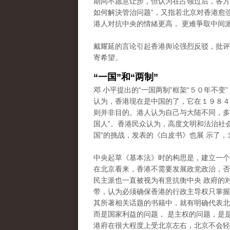
期间不愿意让步，但认为在占领过后，各方
如何解決管治问题”，又指若北京对香港愈
港人对抗中央的情緒更高， 更难爭取中间
戴耀延的言论引起香港舆论强烈反驳，批评
寄希望。
“一国”和“两制”
邓 小平提出的“一国两制”框架“５０年不变
认为，香港现在是中国的了，它在１９８４
则并非目的。港人认为自己与大陆不同，多次
国人”。香港民众认为，高度文明和法治社
国”的挑战，发表的《白皮书》也展 示了，
中央起草《基本法》时的构思是，建立一个
在北京看来，香港不需要发展政党政治，否
民主派也一直被视为有意抗衡中央 政府的
带，认为必须确保香港的行政主导权只掌握在
其所著相关话题的书籍中，就有明确代表北
而是国家利益的问题， 是主权的问题，是
港府在很大程度上受北京左右，北京不会轻