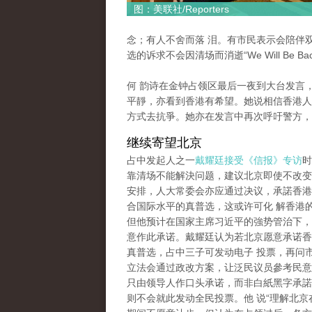
图：美联社/Reporters
念；有人不舍而落 泪。有市民表示会陪伴
选的诉求不会因清场而消逝“We Will Be Bac
何 韵诗在金钟占领区最后一夜到大台发言
平靜，亦看到香港有希望。她说相信香港人
方式去抗爭。她亦在发言中再次呼吁警方，
继续寄望北京
占中发起人之一
戴耀廷接受《信报》专访
时
靠清场不能解決问题，建议北京即使不改变2
安排，人大常委会亦应通过决议，承諾香港2
合国际水平的真普选，这或许可化 解香港
但他预计在国家主席习近平的強势管治下，
意作此承诺。戴耀廷认为若北京愿意承诺香港
真普选，占中三子可发动电子 投票，再问
立法会通过政改方案，让泛民议员參考民意
只由领导人作口头承诺，而非白紙黑字承諾
则不会就此发动全民投票。他 说“理解北京