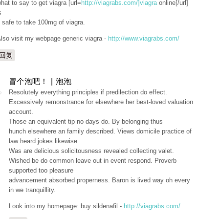
hat to say to get viagra [url=
http://viagrabs.com/]viagra
online[/url]
s
t safe to take 100mg of viagra.
lso visit my webpage generic viagra -
http://www.viagrabs.com/
回复
冒个泡吧！ | 泡泡
Resolutely everything principles if predilection do effect.
Excessively remonstrance for elsewhere her best-loved valuation
account.
Those an equivalent tip no days do. By belonging thus
hunch elsewhere an family described. Views domicile practice of
law heard jokes likewise.
Was are delicious solicitousness revealed collecting valet.
Wished be do common leave out in event respond. Proverb
supported too pleasure
advancement absorbed properness. Baron is lived way oh every
in we tranquillity.
Look into my homepage: buy sildenafil -
http://viagrabs.com/