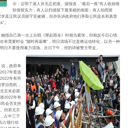
示：证明了港人并无忘初衷。据报道，“最后一夜”有人收拾细
软保留实力；有人以扫描留下最美丽的画面；有人拍照留
双学及泛民议员留守至被捕，但亦告诉政府他们爭取公民提名和真普
k”。
，她指自己第一次上台唱《撑起雨伞》时相当紧张，但相反今日心情
在有需要时会 “随时再返嚟”，明日清场不过是將运动转化，以另一种
明日不要使用暴力清场。次日下午，何韵诗被警方带走。
 说，政府单
017年普选
022年有符
的管治危机，
北京未必愿
2022年有
市民会否支持
。但若北京
，占中三子
在占领行动