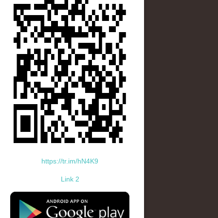
https://tr.im/hN4K9
Link 2
standard-icon-googleplay-app-store.png