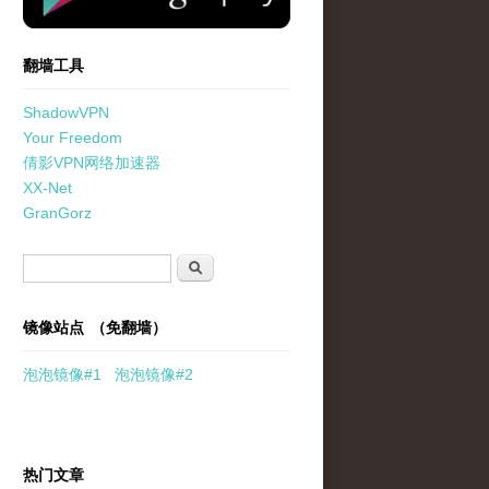
翻墙工具
ShadowVPN
Your Freedom
倩影VPN网络加速器
XX-Net
GranGorz
搜索表单
搜索
镜像站点 （免翻墙）
泡泡
镜像
#1
泡泡
镜像#2
热门文章