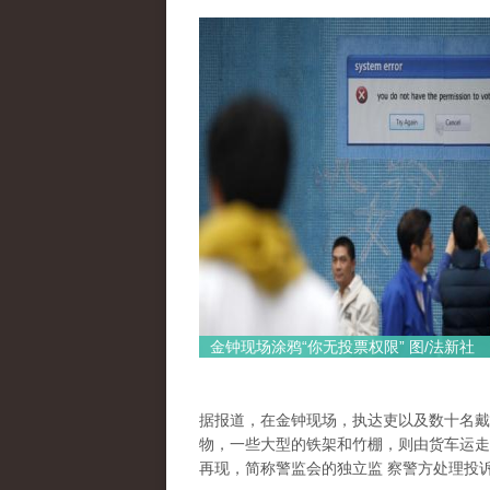
金钟现场涂鸦“你无投票权限” 图/法新社
据报道，在金钟现场，执达吏以及数十名戴
物，一些大型的铁架和竹棚，则由货车运走
再现，简称警监会的独立监 察警方处理投