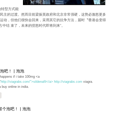
治转型方式能
民主的过渡。然而目前梁振英政府和北京非常强硬，这势必激怒更多
运动，但他们很快会回来，采用其它的抗争方法，届时〝香港会变得
占中结 束了，未来的愤怒时代即将到来”。
泡吧！ | 泡泡
happens if i take 100mg <a
"
http://viagrabs.com/">sildenafil</a>
http://viagrabs.com
viagra.
a buy online in india.
复
冒个泡吧！ | 泡泡