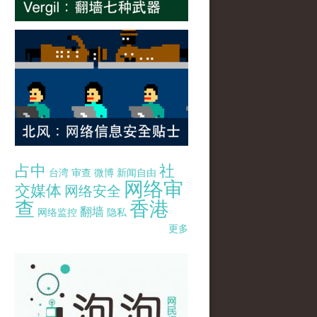
占中
社
台湾
审查
微博
新闻自由
网络审
交媒体
网络安全
查
香港
翻墙
网络监控
隐私
更多
pao-pao-banner-mirror-site-120814.jpg