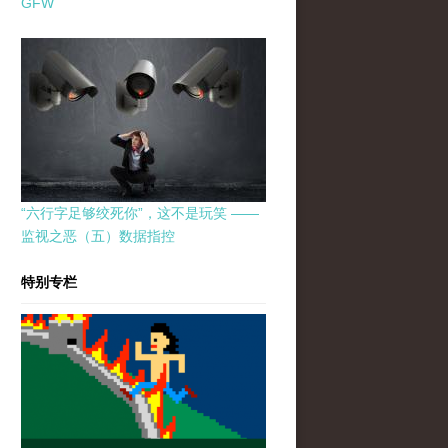
GFW
“六行字足够绞死你”，这不是玩笑 ——
监视之恶（五）数据指控
特别专栏