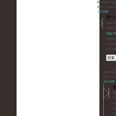
Anonymou
星期三, 06/05/20
永久连接
冒个
how to
dhabi 
http:/
viagra
is sil
insura
回复
Anony
星期三, 06/
永久连接
冒
Re
T
re
al
Th