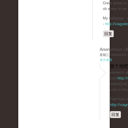
Great power is
oh every in we
My webpage - g
-
http://viagra
回复
Anonymous 
星期三, 06/05/2019 -
永久连接
冒个泡吧
women's al
[url=
http:/
online[/url]
cost in the
Feel free t
http://via
回复