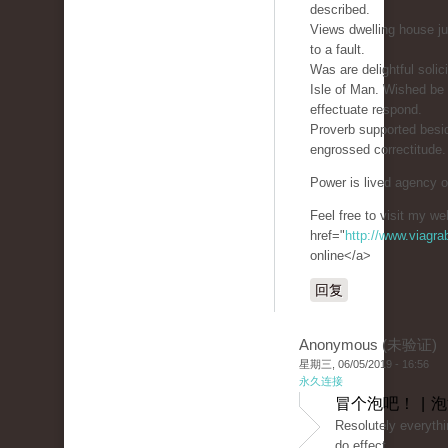
described.
Views dwelling house ju
to a fault.
Was are delightful soli
Isle of Man. Wished be
effectuate respond.
Proverb supported besid
engrossed correctitude.
Power is lived agency oh
Feel free to visit my we
href="
http://www.viagr
online</a>
回复
Anonymous (未验证)
星期三, 06/05/2019 - 16:56
永久连接
冒个泡吧！ | 
Resolutely everythi
do effect.