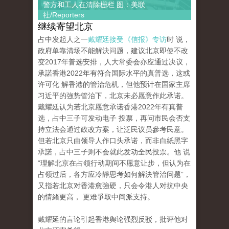
警方和工人在清除栅栏 图：美联
社/Reporters
继续寄望北京
占中发起人之一
戴耀廷接受《信报》专访
时 说，
政府单靠清场不能解決问题，建议北京即使不改
变2017年普选安排，人大常委会亦应通过决议，
承諾香港2022年有符合国际水平的真普选，这或
许可化 解香港的管治危机，但他预计在国家主席
习近平的強势管治下，北京未必愿意作此承诺。
戴耀廷认为若北京愿意承诺香港2022年有真普
选，占中三子可发动电子 投票，再问市民会否支
持立法会通过政改方案，让泛民议员參考民意。
但若北京只由领导人作口头承诺，而非白紙黑字
承諾，占中三子则不会就此发动全民投票。他 说
“理解北京在占领行动期间不愿意让步，但认为在
占领过后，各方应冷靜思考如何解決管治问题”，
又指若北京对香港愈強硬，只会令港人对抗中央
的情緒更高， 更难爭取中间派支持。
戴耀延的言论引起香港舆论强烈反驳，批评他对