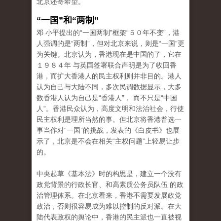
北京还寄希望。
“一国”和“两制”
邓 小平提出的“一国两制”框架“５０年不变”，港
人强调的是“两制”，但对北京来说，则是“一国”更
为关键。北京认为，香港现在是中国的了，它在
１９８４年 与英国签署联合声明是为了收回香
港，而扩大香港人的民主权利则并非目的。港人
认为自己与大陆不同，多次民调数据显示，大多
数香港人认为自己是“香港人”， 而不只是“中国
人”。香港民众认为，高度文明和法治社会，行使
民主权利是理所当然的事。但北京将香港普选一
事当作对“一国”的挑战，发表的《白皮书》也展
示了，北京是不会在相关“主权问题”上轻易让步
的。
中央起草《基本法》时的构思是，建立一个没有
政党背景的行政长官、和高素质公务员队伍 的政
治管理体系。在北京看来，香港不需要发展政党
政治，否则很容易成为难以控制的反对派。在大
陆代表政权的舆论中，香港的民主派也一直被视