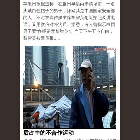
苹果日报报道称，在当日早晨尚未清场前，一名
头戴白色帽子的男子，怀疑其是中国国家安全部
的人，不时在壹传媒主席黎智英附近拍照及讲电
话，又用微信对外沟通。据悉，有人曾指示白帽
男子要“多啲留意黎智英”。当天下午五点自由，
黎智英被警员带走。
后占中的不合作运动