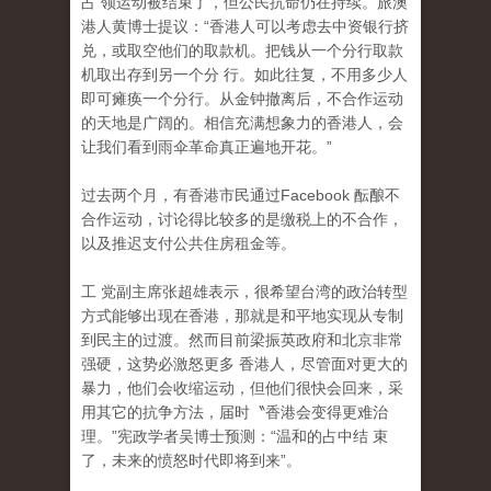
占 领运动被结束了，但公民抗命仍在持续。旅澳
港人黄博士提议：“香港人可以考虑去中资银行挤
兑，或取空他们的取款机。把钱从一个分行取款
机取出存到另一个分 行。如此往复，不用多少人
即可瘫痪一个分行。从金钟撤离后，不合作运动
的天地是广阔的。相信充满想象力的香港人，会
让我们看到雨伞革命真正遍地开花。”
过去两个月，有香港市民通过Facebook 酝酿不
合作运动，讨论得比较多的是缴税上的不合作
，
以及推迟支付公共住房租金等。
工 党副主席张超雄表示，很希望台湾的政治转型
方式能够出现在香港，那就是和平地实现从专制
到民主的过渡。然而目前梁振英政府和北京非常
强硬，这势必激怒更多 香港人，尽管面对更大的
暴力，他们会收缩运动，但他们很快会回来，采
用其它的抗争方法，届时〝香港会变得更难治
理。”宪政学者吴博士预测：“温和的占中结 束
了，未来的愤怒时代即将到来”。