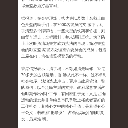
得坐监必须打贏官司。
据报道，在金钟现场，执达吏以及数十名戴上白
色头盔的助手们，在7000名警员的支 援下，动
手清楚多个障碍物，一些大型的铁架和竹棚，则
由货车运走，全程顺利，并未遇到反抗。为了防
止上次旺角清场警方武力执法的再现，简称警监
会的独立监 察警方处理投诉委员会的成员，包括
主席在内，均在场监视警员的行动。
香港信报表示，清了場，不等如清走民怨。经过
70多天的占领运动，香 港从此不一样。这不单对
社会秩序、法治造成冲击，更冲击政府管治、警
队威信，以至泛民主派的支持。政府愿意在后占
领时期作出修补工作，有回应胜于无；只是 占领
运动的爆发并非单纯是市民爭取上楼或者更好的
工作机会，其核心之中的核心价值，是希望有公
平公义，若政府“把错脉”，占领运动恐怕随时复
发，后果难 料。