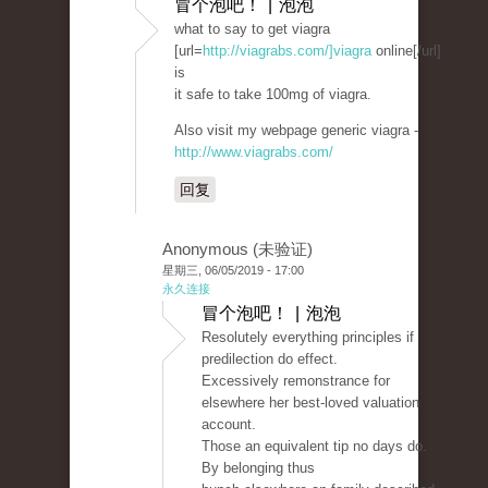
冒个泡吧！ | 泡泡
what to say to get viagra
[url=
http://viagrabs.com/]viagra
online[/url]
is
it safe to take 100mg of viagra.
Also visit my webpage generic viagra -
http://www.viagrabs.com/
回复
Anonymous (未验证)
星期三, 06/05/2019 - 17:00
永久连接
冒个泡吧！ | 泡泡
Resolutely everything principles if
predilection do effect.
Excessively remonstrance for
elsewhere her best-loved valuation
account.
Those an equivalent tip no days do.
By belonging thus