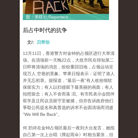
图：美联社/Reporters
后占中时代的抗争
文/:
贝带劲
12月11日，香港警方对金钟的占领区进行大举清
场。在清场前一天晚22点，大批市民在得知第二
日即将清场的消息，纷纷重回旧地，占领运动呈
现万人 空巷的景象。苹果日报表示：证明了港人
并无忘初衷。据报道，“最后一夜”有人收拾细软
保留实力；有人以扫描留下最美丽的画面；有人
拍照留念；有人不舍而落 泪。有市民表示会陪伴
双学及泛民议员留守至被捕，但亦告诉政府他们
爭取公民提名和真普选的诉求不会因清场而消逝
“We Will Be Back”。
何 韵诗在金钟占领区最后一夜到大台发言，她指
自己第一次上台唱《撑起雨伞》时相当紧张，但