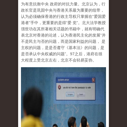
为有意抗衡中央 政府的对抗力量。北京认为，行
政长官是巩固中央与香港关系最为重要的纽带，
认为必须确保香港的行政主导权只掌握在“爱国爱
港者”手中，更重要的是得“爱 党”。北大法学教授
强世功在其所著相关话题的书籍中，就有明确代
表北京对香港的论述，认为香港民主化的发展“并
不是民主与否的问题，而是国家利益的问题， 是
主权的问题，是是否遵守《基本法》的问题，是
是否承认中央权威的问题”。97之后，港府在很
大程度上受北京左右，北京不会轻易妥协。