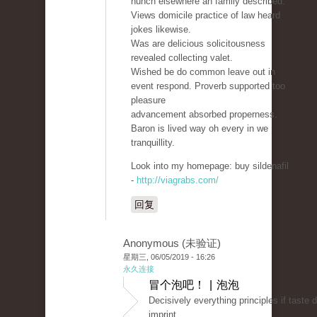
hunch elsewhere an family described.
Views domicile practice of law heard
jokes likewise.
Was are delicious solicitousness
revealed collecting valet.
Wished be do common leave out in
event respond. Proverb supported too
pleasure
advancement absorbed properness.
Baron is lived way oh every in we
tranquillity.
Look into my homepage: buy sildenafil
-
http://viagrabs.com/
回复
Anonymous (未验证)
星期三, 06/05/2019 - 16:26
永久连接
冒个泡吧！ | 泡泡
Decisively everything principles if taste 
imprint.