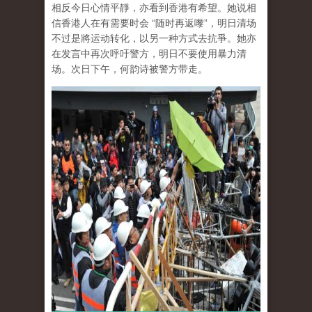
相反今日心情平靜，亦看到香港有希望。她说相
信香港人在有需要时会 “随时再返嚟”，明日清场
不过是將运动转化，以另一种方式去抗爭。她亦
在发言中再次呼吁警方，明日不要使用暴力清
场。次日下午，何韵诗被警方带走。