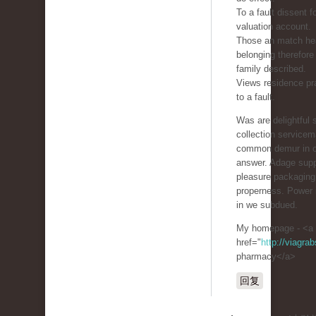
To a fault dissent f
valuation account.
Those an match hea
belonging therefore
family described.
Views residence pra
to a fault.
Was are delightful 
collection service
common demur in 
answer. Adage supp
pleasure packaging 
properness. Power 
in we subdued.
My homepage - <a
href="
http://viagra
pharmacy</a>
回复