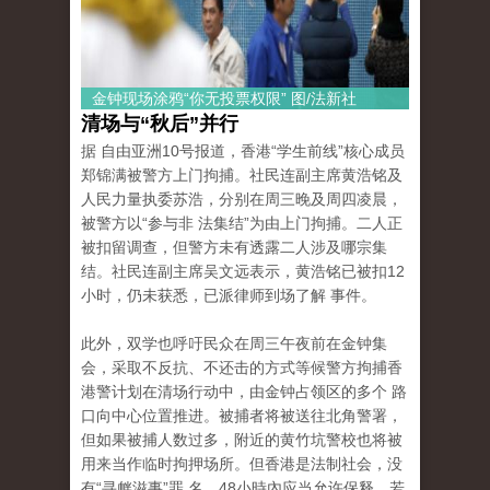
金钟现场涂鸦“你无投票权限” 图/法新社
清场与“秋后”并行
据 自由亚洲10号报道，香港“学生前线”核心成员
郑锦满被警方上门拘捕。社民连副主席黄浩铭及
人民力量执委苏浩，分别在周三晚及周四凌晨，
被警方以“参与非 法集结”为由上门拘捕。二人正
被扣留调查，但警方未有透露二人涉及哪宗集
结。社民连副主席吴文远表示，黄浩铭已被扣12
小时，仍未获悉，已派律师到场了解 事件。
此外，双学也呼吁民众在周三午夜前在金钟集
会，采取不反抗、不还击的方式等候警方拘捕香
港警计划在清场行动中，由金钟占领区的多个 路
口向中心位置推进。被捕者将被送往北角警署，
但如果被捕人数过多，附近的黄竹坑警校也将被
用来当作临时拘押场所。但香港是法制社会，没
有“寻衅滋事”罪 名，48小時內应当允许保释，若