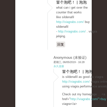
冒个泡吧！ | 泡泡
what can i get over the
counter that works
like sildenafil
http://viagrabs.com/
buy
sildenafil
-
http://viagrabs.com/
. viagra
jelqing.
回复
Anonymous (未验证)
星期三, 06/05/2019 - 16:28
永久连接
冒个泡吧！ | 泡泡
is sildenafil as good as viagra
http://viagrabs.com/
viagra onlin
using viagra performance anxiet
Check out my homepage ... <a
href="
http://viagrabs.com/">buy
viagra</a>