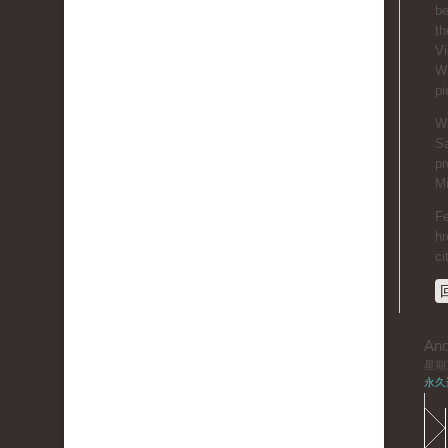
be
th
Vi
Wa
pi
Wi
Sa
pr
Mi
Fe
hr
ci
An
星期三,
永久