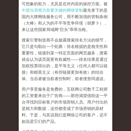
可想象的权力，尤其是在对内容的操控方面。被
中国当局视为首要关键的网络管制
最先拿下的是
国内大牌网络服务公司
，用不断加强的管制条例
（大棒）和人为的不平等竞争环境（胡萝卜），
来让这些国家局域网
“
巨头
”
乖乖当枪。
搜索引擎制造商不会披露搜索排名方法的细节，
它只是勾勒出一个轮廓：排名根据的是相关性和
重要性，链接到某一特定页面的网页越多，搜索
就会认为该页面更有权威性
——
排名结果是通过
加权投票得出的，是平等主义（任何人都可以链
接）和精英主义（有些链接更加有效）的结合
体。
当后者被当权者控制时，前者便形同虚设。
用户享受服务是免费的，互联网公司数千工程师
的工资要来自于广告商
——
那些渴望借助这一平
台寻找到目标客户的市场营销人员。用户付出的
是精力和数据，这些都变成了市场营销的原材
料。于是，
与其说我们是网络公司的客户，还不
如说是它们的产品
。