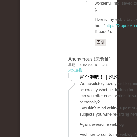
wonderful info, saved to
(:.
Here is my web-site ...
href="
https://Superexa
Bread</a>
回复
Anonymous (未验证)
星期二, 04/23/2019 - 16:55
永久连接
冒个泡吧！ | 泡泡
We absolutely love your blog and 
be exactly what I'm looking for.
can you offer guest writers to wr
personally?
I wouldn't mind writing a post or
subjects you write regarding her
Again, awesome web log!
Feel free to surf to my weblog <