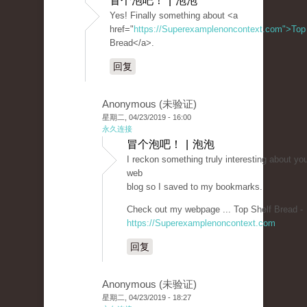
冒个泡吧！ | 泡泡
Yes! Finally something about <a
href="
https://Superexamplenoncontext.com">Top
Bread</a>.
回复
Anonymous (未验证)
星期二, 04/23/2019 - 16:00
永久连接
冒个泡吧！ | 泡泡
I reckon something truly interesting about yo
web
blog so I saved to my bookmarks.
Check out my webpage ... Top Shelf Bread -
https://Superexamplenoncontext.com
回复
Anonymous (未验证)
星期二, 04/23/2019 - 18:27