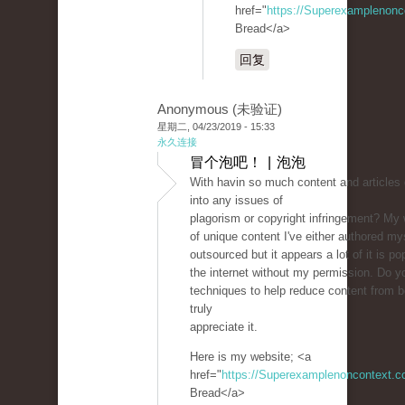
href="
https://Superexamplenon
Bread</a>
回复
Anonymous (未验证)
星期二, 04/23/2019 - 15:33
永久连接
冒个泡吧！ | 泡泡
With havin so much content and articles 
into any issues of
plagorism or copyright infringement? My 
of unique content I've either authored mys
outsourced but it appears a lot of it is pop
the internet without my permission. Do 
techniques to help reduce content from be
truly
appreciate it.
Here is my website; <a
href="
https://Superexamplenoncontext.
Bread</a>