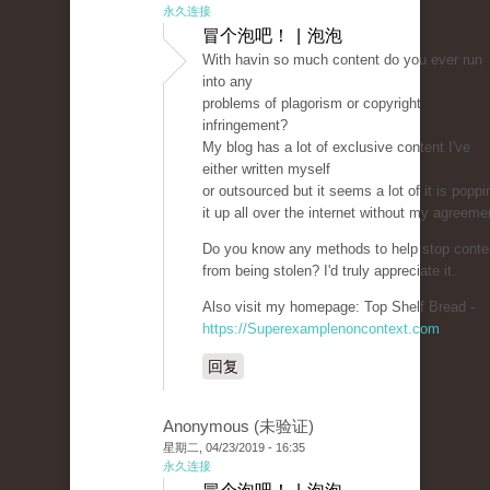
永久连接
冒个泡吧！ | 泡泡
With havin so much content do you ever run
into any
problems of plagorism or copyright
infringement?
My blog has a lot of exclusive content I've
either written myself
or outsourced but it seems a lot of it is poppi
it up all over the internet without my agreeme
Do you know any methods to help stop conte
from being stolen? I'd truly appreciate it.
Also visit my homepage: Top Shelf Bread -
https://Superexamplenoncontext.com
回复
Anonymous (未验证)
星期二, 04/23/2019 - 16:35
永久连接