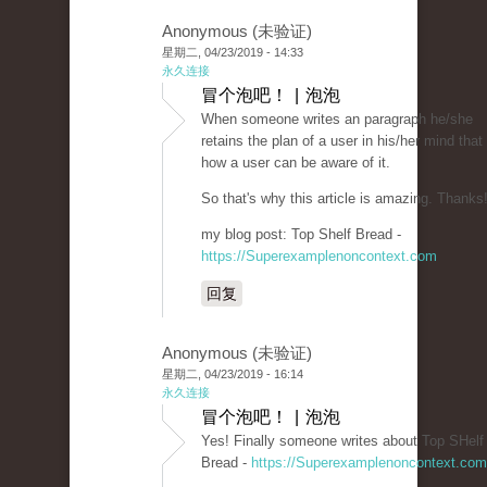
Anonymous (未验证)
星期二, 04/23/2019 - 14:33
永久连接
冒个泡吧！ | 泡泡
When someone writes an paragraph he/she
retains the plan of a user in his/her mind that
how a user can be aware of it.
So that's why this article is amazing. Thanks
my blog post: Top Shelf Bread -
https://Superexamplenoncontext.com
回复
Anonymous (未验证)
星期二, 04/23/2019 - 16:14
永久连接
冒个泡吧！ | 泡泡
Yes! Finally someone writes about Top SHelf
Bread -
https://Superexamplenoncontext.com