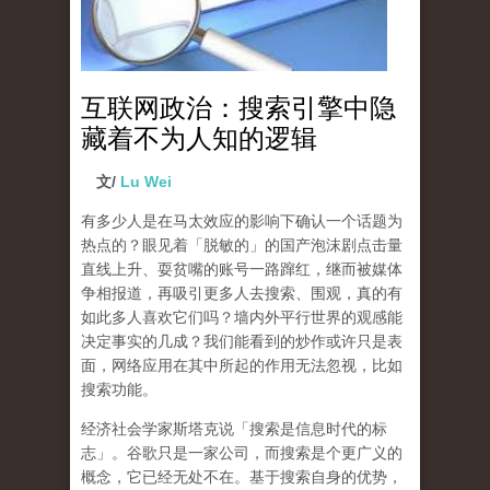
互联网政治：搜索引擎中隐
藏着不为人知的逻辑
文/
Lu Wei
有多少人是在马太效应的影响下确认一个话题为
热点的？眼见着「脱敏的」的国产泡沫剧点击量
直线上升、耍贫嘴的账号一路蹿红，继而被媒体
争相报道，再吸引更多人去搜索、围观，真的有
如此多人喜欢它们吗？墙内外平行世界的观感能
决定事实的几成？我们能看到的炒作或许只是表
面，网络应用在其中所起的作用无法忽视，比如
搜索功能。
经济社会学家斯塔克说「搜索是信息时代的标
志」。谷歌只是一家公司，而搜索是个更广义的
概念，它已经无处不在。基于搜索自身的优势，