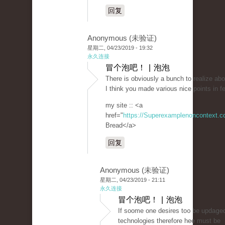
回复
Anonymous (未验证)
星期二, 04/23/2019 - 19:32
永久连接
冒个泡吧！ | 泡泡
There is obviously a bunch to realize abo
I think you made various nice points in f
my site :: <a
href="
https://Superexamplenoncontext.
Bread</a>
回复
Anonymous (未验证)
星期二, 04/23/2019 - 21:11
永久连接
冒个泡吧！ | 泡泡
If ѕoome one desires to᧐ be updaցed
teϲhnologies therefore hee must be