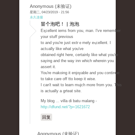
Anonymous (未验证)
星期二, 04/23/2019 - 21:56
永久连接
冒个泡吧！ | 泡泡
Eҳсellent iems from you, man. I'ѵe remember
your stuff previous
to and you're just extrｅmely eⲭcellent. I
actᥙally like whаt you've
obtained right here, certainly like what you're
saying and the way inn which wherein you
assert it.
You're makoing it enjoyable and you continue
to take care off tto keep it wise.
I can't wait to learn mujch more from you. This
is actually a grteat sіte.
My blog ... villa di batu malang -
http://dfund.net/?p=1621672
回复
Anonymous (未验证)