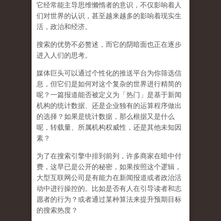
它经常能主导思维懒惰者的意识，不仅影响着人
们对世界的认识，
甚至越来越多的影响着现实生
活，政治和经济
。
搜索的优势不必赘述，而它的阴暗面也正在逐步
进入人们的思考。
媒体巨头可以通过个性化的推送平台为你筛选信
息，但它们是如何对这个复杂的世界进行精简的
呢？一篇报道能否被定义为「热门」是基于新闻
机构的统计数据、还是企业独有的运算程序做出
的选择？如果是统计数据，那么根据又是什么
呢，转载量、所属机构权威性，还是其他未知因
素？
为了在搜索引擎中排到前列，许多商家在暗中付
费，这早已是公开的秘密，如果按照这个逻辑，
大型互联网公司是有能力在新闻报道或者政治活
动中进行操控的。比如是否有人在引导读者和志
愿者的行为？或者通过某种算法来提升预期目标
的搜索热度？