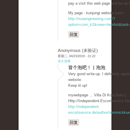
pay a visіt this web page and be up t
My page - kunjungi website kami -
http://israengineering.com/?
option=com_k2&view=itemlist&task=
回复
Anonymous (未验证)
星期二, 04/23/2019 - 21:22
永久连接
冒个泡吧！ | 泡泡
Very ցood wгite-up. I dеfinitely apρre
websitе.
Keep iit up!
mywebpage ... Villa Di Kota Batu [
Http://Independent-Escortservice.De/
http://independent-
escortservice.de/author/dominickkue
回复