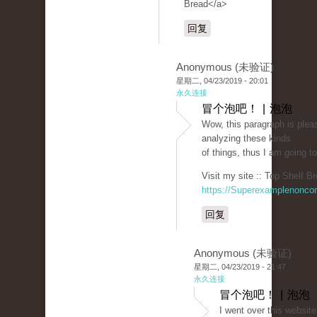
Bread</a>
回复
Anonymous (未验证)
星期二, 04/23/2019 - 20:01
永久连接
冒个泡吧！ | 泡泡
Wow, this paragraph is pleas
analyzing these kinds
of things, thus I am going to 
Visit my site :: Top Shelf Br
https://Superexamplenonco
回复
Anonymous (未验证)
星期二, 04/23/2019 - 21:47
永久连接
冒个泡吧！ | 泡泡
I went over this website