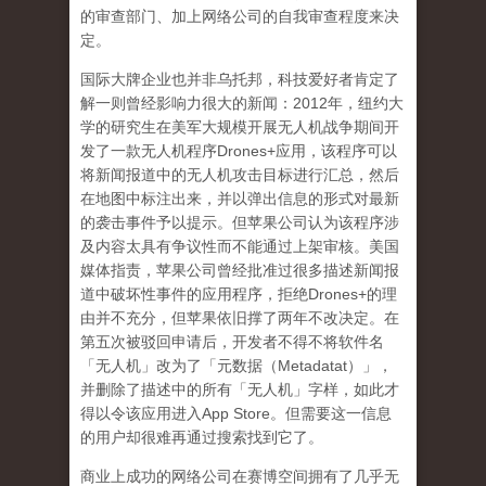
的审查部门、加上网络公司的自我审查程度来决
定。
国际大牌企业也并非乌托邦，科技爱好者肯定了
解一则曾经影响力很大的新闻：
2012
年，纽约大
学的研究生在美军大规模开展无人机战争期间开
发了一款无人机程序
Drones+
应用，该程序可以
将新闻报道中的无人机攻击目标进行汇总，然后
在地图中标注出来，并以弹出信息的形式对最新
的袭击事件予以提示。但苹果公司认为该程序涉
及内容太具有争议性而不能通过上架审核。美国
媒体指责，苹果公司曾经批准过很多描述新闻报
道中破坏性事件的应用程序，拒绝
Drones+
的理
由并不充分，但苹果依旧撑了两年不改决定。在
第五次被驳回申请后，开发者不得不将软件名
「无人机」改为了「元数据（
Metadatat
）」，
并删除了描述中的所有「无人机」字样，如此才
得以令该应用进入
App Store
。但需要这一信息
的用户却很难再通过搜索找到它了。
商业上成功的网络公司在赛博空间拥有了几乎无