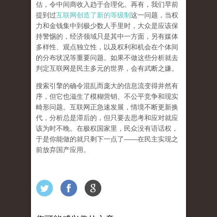
估，令中间商收入趋于合理化。再有，我们早前
提到过
互联网创造了新的等级制
这一问题，当权
力和金钱集中到极少数人手里时，大众是应该保
持警惕的，经济领域只是其中一方面，另有媒体
多样性、观点独立性，以及权利和机会在个体间
的分布状况等重要问题。
如果不做这些分析就去
判定互联网是民主多元的世界，会有武断之嫌。
搜索引擎的确令混乱而庞大的信息流变得井然有
序，但它也滋生了模糊营销、不公平竞争和现实
畸形问题。互联网正急速发展，情境不断更新换
代，分析总是滞后的，但只要去思考和应对就应
该为时不晚。在极权国家里，民众没有语话权，
于是你能做的就只剩下一点了
——
在民主实现之
前
放弃国产应用
。