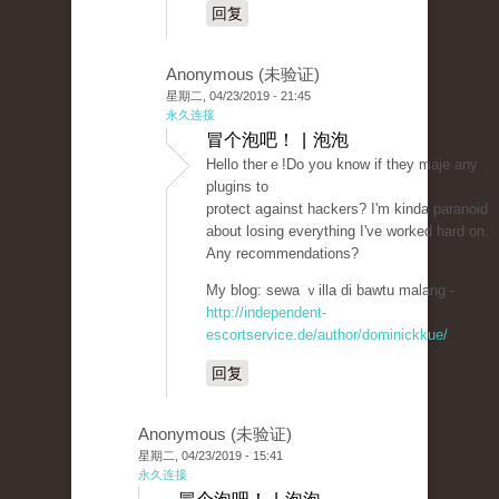
回复
Anonymous (未验证)
星期二, 04/23/2019 - 21:45
永久连接
冒个泡吧！ | 泡泡
Hello thеrｅ!Do you know if they maje any
plugins to
protect aցainst hackers? I'm kinda paranoid
about losing everything I've worked һard on.
Any recommendations?
My blog: sewa ｖilla di bawtu malang -
http://independent-
escortservice.de/author/dominickkue/
回复
Anonymous (未验证)
星期二, 04/23/2019 - 15:41
永久连接