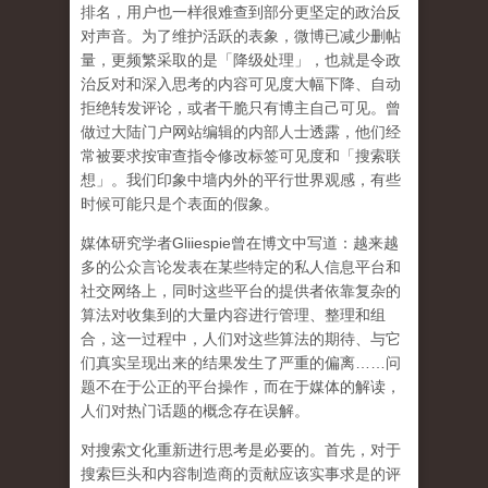
排名，用户也一样很难查到部分更坚定的政治反
对声音。为了维护活跃的表象，微博已减少删帖
量，更频繁采取的是「降级处理」，也就是令政
治反对和深入思考的内容可见度大幅下降、自动
拒绝转发评论，或者干脆只有博主自己可见。曾
做过大陆门户网站编辑的内部人士透露，他们经
常被要求按审查指令修改标签可见度和「搜索联
想」。
我们印象中墙内外的平行世界观感，有些
时候可能只是个表面的假象。
媒体研究学者
Gliiespie
曾在博文中写道：越来越
多的公众言论发表在某些特定的私人信息平台和
社交网络上，同时这些平台的提供者依靠复杂的
算法对收集到的大量内容进行管理、整理和组
合，这一过程中，人们对这些算法的期待、与它
们真实呈现出来的结果发生了严重的偏离
……
问
题不在于公正的平台操作，而在于媒体的解读，
人们对热门话题的概念存在误解
。
对搜索文化重新进行思考是必要的。首先，对于
搜索巨头和内容制造商的贡献应该实事求是的评