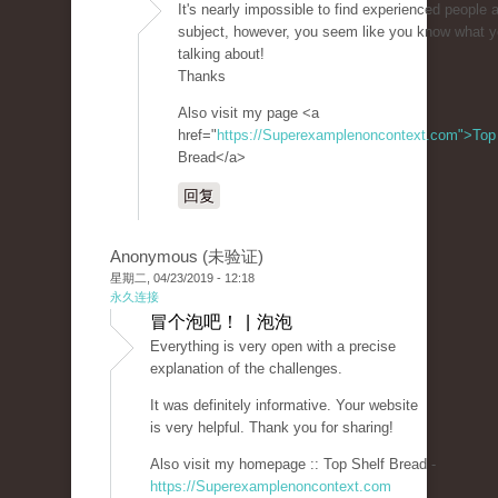
It's nearly impossible to find experienced people 
subject, however, you seem like you know what y
talking about!
Thanks
Also visit my page <a
href="
https://Superexamplenoncontext.com">Top
Bread</a>
回复
Anonymous (未验证)
星期二, 04/23/2019 - 12:18
永久连接
冒个泡吧！ | 泡泡
Everything is very open with a precise
explanation of the challenges.
It was definitely informative. Your website
is very helpful. Thank you for sharing!
Also visit my homepage :: Top Shelf Bread -
https://Superexamplenoncontext.com