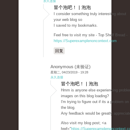
永久连接
冒个泡吧！ | 泡泡
I consider something truly interesting about
your web blog so
I saved to my bookmarks.
Feel free to visit my site - Top Shelf Bread -
https://Superexamplenoncontext.com
回复
Anonymous (未验证)
星期二, 04/23/2019 - 19:28
永久连接
冒个泡吧！ | 泡泡
Hmm is anyone else experiencing proble
images on this blog loading?
I'm trying to figure out if its a problem on 
the blog.
Any feedback would be greatly appreciat
Also visit my blog post; <a
href="
https://Superexamplenoncontext.