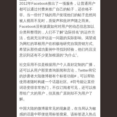
2
012
年
Facebook
推出了一项服务，让普通用户
都可以通过付费来推广自己的帖子，还价格不
菲。当一些付了钱的用户发现他们的帖子忽然间
被人视而不见时，质疑声和批评声随之而来。
Facebook
没有披露如何对用户的动态信息加以
分类和整理的，人们不了解
“
边际排名
”
的运作方
法，也就无法评估这一问题的实际影响。渴望成
为网红的草根用户在积极地研究自我营销方式、
希望从那些成功案例中寻找到经验，他们尚且没
意识到
还有不少更加根源的
“
为什么
”
。
社交应用不仅是根据用户个人喜好定制的广播，
还可以从用户那里查询新闻和言论，
Twitter
和它
的抄袭者大陆微博都有个标签功能
#
，可以帮助
使用者随时构建一个话题社区。
#
符号能让某些
词语变得非常热门，不仅订阅者可见，还可以推
荐给广大的用户，但其推广原则却不为用户了
解。
中国大陆的微博最常见的现象
是，在当局认为敏
感的话题中即便使用标签搜索、该标签进入热点