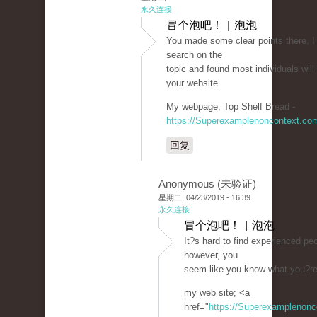
永久连接
冒个泡吧！ | 泡泡
You made some clear points there. I 
search on the
topic and found most individuals will
your website.
My webpage; Top Shelf Bread -
https://Superexamplenoncontext.co
回复
Anonymous (未验证)
星期二, 04/23/2019 - 16:39
永久连接
冒个泡吧！ | 泡泡
It?s hard to find experienced peo
however, you
seem like you know what you?re
my web site; <a
href="
https://Superexamplenon