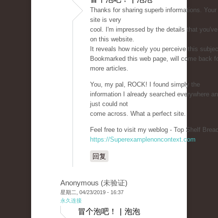
Thanks for sharing superb informations. Your
site is very
cool. I'm impressed by the details that you've
on this website.
It reveals how nicely you perceive this subjec
Bookmarked this web page, will come back f
more articles.
You, my pal, ROCK! I found simply the
information I already searched everywhere a
just could not
come across. What a perfect site.
Feel free to visit my weblog - Top Shelf Bread
https://Superexamplenoncontext.com
回复
Anonymous (未验证)
星期二, 04/23/2019 - 16:37
永久连接
冒个泡吧！ | 泡泡