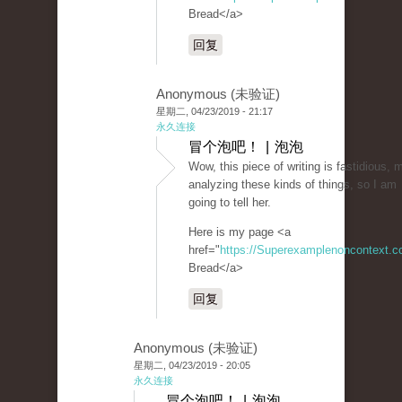
Bread</a>
回复
Anonymous (未验证)
星期二, 04/23/2019 - 21:17
永久连接
冒个泡吧！ | 泡泡
Wow, this piece of writing is fastidious, m
analyzing these kinds of things, so I am
going to tell her.
Here is my page <a
href="
https://Superexamplenoncontext.
Bread</a>
回复
Anonymous (未验证)
星期二, 04/23/2019 - 20:05
永久连接
冒个泡吧！ | 泡泡