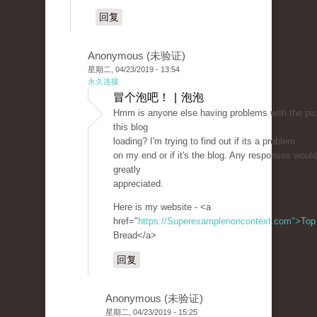
回复
Anonymous (未验证)
星期二, 04/23/2019 - 13:54
永久连接
冒个泡吧！ | 泡泡
Hmm is anyone else having problems with the pic
this blog
loading? I'm trying to find out if its a problem
on my end or if it's the blog. Any responses woul
greatly
appreciated.
Here is my website - <a
href="
https://Superexamplenoncontext.com">Top
Bread</a>
回复
Anonymous (未验证)
星期二, 04/23/2019 - 15:25