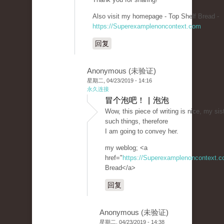
Also visit my homepage - Top Shelf Bread -
https://Superexamplenoncontext.com
回复
Anonymous (未验证)
星期二, 04/23/2019 - 14:16
永久连接
冒个泡吧！ | 泡泡
Wow, this piece of writing is nice, my sis
such things, therefore
I am going to convey her.
my weblog; <a
href="
https://Superexamplenoncontext.
Bread</a>
回复
Anonymous (未验证)
星期二, 04/23/2019 - 14:38