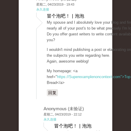
星期二, 04/23/2019 - 19:43
永久连接
冒个泡吧！ | 泡泡
My spouse and I absolutely love your blog and fi
nearly all of your post's to be what precisely I'm lo
Do you offer guest writers to write content availab
you?
I wouldn't mind publishing a post or elaborating o
the subjects you write regarding here.
Again, awesome weblog!
My homepage: <a
href="
https://Superexamplenoncontext.com">Top
Bread</a>
回复
Anonymous (未验证)
星期二, 04/23/2019 - 22:12
永久连接
冒个泡吧！ | 泡泡