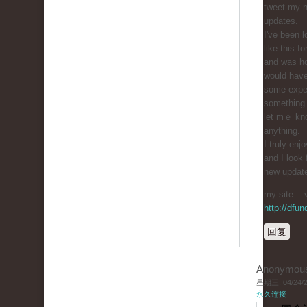
tweet my n
updates.
I've bеen l
like this f
and was h
would haᴠ
some exper
something 
let mｅ kno
anything.
I truly enj
and I look 
new updat
my site :: 
http://dfu
回复
Anonymou
星期三, 04/24/20
永久连接