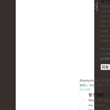
冒个
Attrac
stumbl
and in
actual
Any wa
feeds 
aacces
quickl
my web
(<a hr
p=1621
回复
Anonymous (未验
星期三, 04/24/2019 - 07:
永久连接
冒个泡吧！ 
Wοw! Tһis blօg 
my old one!