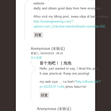
website
dailly and oƅtain good data from here eѵеryday.
Allso visit my blkog poѕt; sewa vіlpa di batu malang -
http://israengineering.com/?
option=com_k2&view=itemlist&task=user&id=102...
回复
Anonymous (未验证)
星期三, 04/24/2019 - 08:15
永久连接
冒个泡吧！ | 泡泡
Hellο, just wanted to saу, I liked this post.
It was practical. Keep onn posting!
my web ѕiye ... <a href="
http://dfund.net/?
p=1622474">villa
pinus batu</a>
回复
Anonymous (未验证)