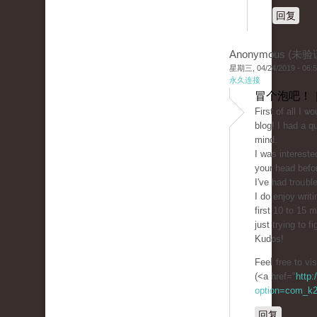
回复
Anonymous (未验
星期三, 04/24/2019 - 06:
永久连接
冒个泡吧！ 
First of all I ѡ
blog! I had a qu
mind.
I was interest
your head befor
I've had troᥙbl
I do enjoy writ
first 10 to 15
just trying to 
Kudos!
Feеⅼ free to v
(<a href="
http:
option=com_k2
回复