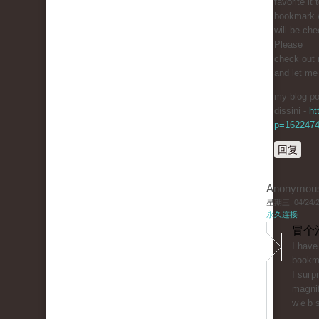
favorite it
bookmark 
will be ch
Pleaѕe
check out 
and let me
my blog ρost
dissini -
ht
p=162247
回复
Anonymou
星期三, 04/24/20
永久连接
冒个
I hаve
bookma
I suгp
maցnif
wｅb s