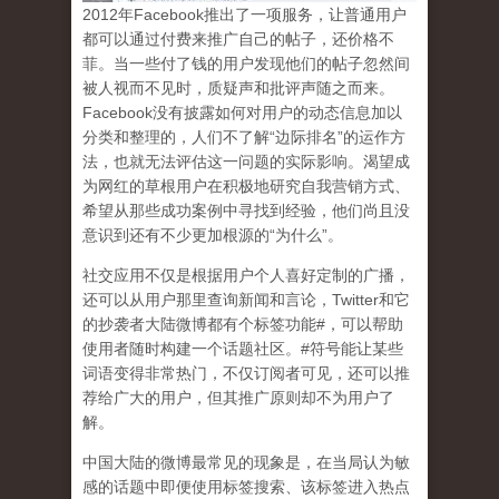
2
012
年
Facebook
推出了一项服务，让普通用户
都可以通过付费来推广自己的帖子，还价格不
菲。当一些付了钱的用户发现他们的帖子忽然间
被人视而不见时，质疑声和批评声随之而来。
Facebook
没有披露如何对用户的动态信息加以
分类和整理的，人们不了解
“
边际排名
”
的运作方
法，也就无法评估这一问题的实际影响。渴望成
为网红的草根用户在积极地研究自我营销方式、
希望从那些成功案例中寻找到经验，他们尚且没
意识到
还有不少更加根源的
“
为什么
”
。
社交应用不仅是根据用户个人喜好定制的广播，
还可以从用户那里查询新闻和言论，
Twitter
和它
的抄袭者大陆微博都有个标签功能
#
，可以帮助
使用者随时构建一个话题社区。
#
符号能让某些
词语变得非常热门，不仅订阅者可见，还可以推
荐给广大的用户，但其推广原则却不为用户了
解。
中国大陆的微博最常见的现象
是，在当局认为敏
感的话题中即便使用标签搜索、该标签进入热点