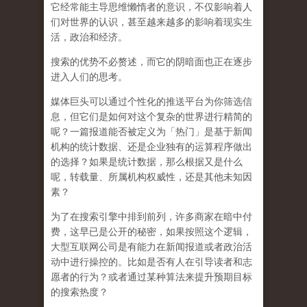
它经常能主导思维懒惰者的意识，不仅影响着人
们对世界的认识，
甚至越来越多的影响着现实生
活，政治和经济
。
搜索的优势不必赘述，而它的阴暗面也正在逐步
进入人们的思考。
媒体巨头可以通过个性化的推送平台为你筛选信
息，但它们是如何对这个复杂的世界进行精简的
呢？一篇报道能否被定义为「热门」是基于新闻
机构的统计数据、还是企业独有的运算程序做出
的选择？如果是统计数据，那么根据又是什么
呢，转载量、所属机构权威性，还是其他未知因
素？
为了在搜索引擎中排到前列，许多商家在暗中付
费，这早已是公开的秘密，如果按照这个逻辑，
大型互联网公司是有能力在新闻报道或者政治活
动中进行操控的。比如是否有人在引导读者和志
愿者的行为？或者通过某种算法来提升预期目标
的搜索热度？