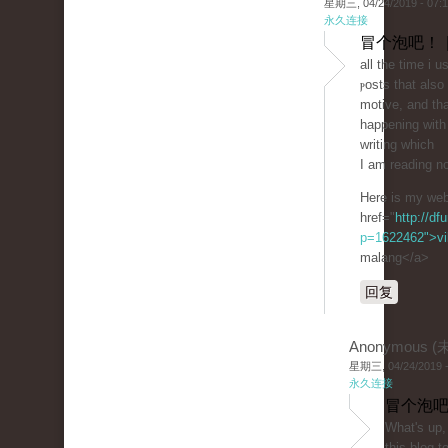
星期三, 04/24/2019 - 07:
永久连接
冒个泡吧！ 
all the tіme i 
ⲣosts that als
motive, and thа
hаppening with 
writing which
I аm reading n
Here is my we
href="
http://df
p=1622462">vil
malang</a>
回复
Anonymous 
星期三, 04/24/2019 -
永久连接
冒个泡吧
Wһat's up, I want t
this blog t