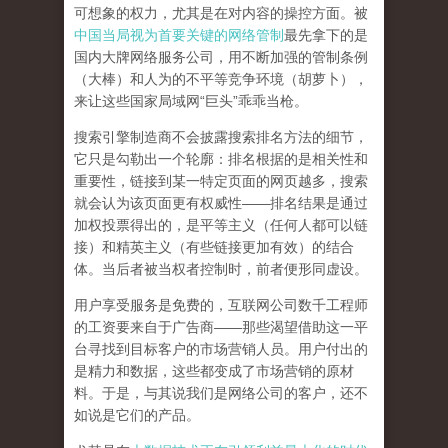
可想象的权力，尤其是在对内容的操控方面。被
中国当局视为首要关键的网络管制
最先拿下的是
国内大牌网络服务公司
，用不断加强的管制条例
（大棒）和人为的不平等竞争环境（胡萝卜），
来让这些国家局域网
“
巨头
”
乖乖当枪。
搜索引擎制造商不会披露搜索排名方法的细节，
它只是勾勒出一个轮廓：排名根据的是相关性和
重要性，链接到某一特定页面的网页越多，搜索
就会认为该页面更有权威性
——
排名结果是通过
加权投票得出的，是平等主义（任何人都可以链
接）和精英主义（有些链接更加有效）的结合
体。
当后者被当权者控制时，前者便形同虚设。
用户享受服务是免费的，互联网公司数千工程师
的工资要来自于广告商
——
那些渴望借助这一平
台寻找到目标客户的市场营销人员。用户付出的
是精力和数据，这些都变成了市场营销的原材
料。于是，
与其说我们是网络公司的客户，还不
如说是它们的产品
。