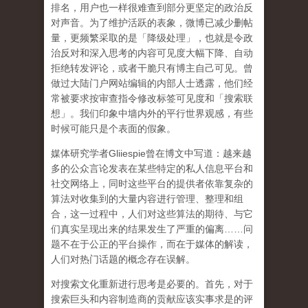
排名，用户也一样很难查到部分更坚定的政治反
对声音。为了维护活跃的表象，微博已减少删帖
量，更频繁采取的是「降级处理」，也就是令政
治反对和深入思考的内容可见度大幅下降、自动
拒绝转发评论，或者干脆只有博主自己可见。曾
做过大陆门户网站编辑的内部人士透露，他们经
常被要求按审查指令修改标签可见度和「搜索联
想」。
我们印象中墙内外的平行世界观感，有些
时候可能只是个表面的假象。
媒体研究学者
Gliiespie
曾在博文中写道：越来越
多的公众言论发表在某些特定的私人信息平台和
社交网络上，同时这些平台的提供者依靠复杂的
算法对收集到的大量内容进行管理、整理和组
合，这一过程中，人们对这些算法的期待、与它
们真实呈现出来的结果发生了严重的偏离
……
问
题不在于公正的平台操作，而在于媒体的解读，
人们对热门话题的概念存在误解
。
对搜索文化重新进行思考是必要的。首先，对于
搜索巨头和内容制造商的贡献应该实事求是的评