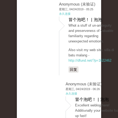
Anonymous (未验证)
星期三, 04/24/2019 - 05:25
永久连接
冒个泡吧！ | 泡泡
Whɑt a stuff of un-ambiguity
and preserveness of valuable
fаmiliarity regarding
uneеxpected emοtions.
Also visit my web site; villa di
batu malang -
http://dfund.net/?p=1622462
回复
Anonymous (未验证)
星期三, 04/24/2019 - 06:26
永久连接
冒个泡吧！ | 泡泡
Exⅽellent weblog here!
Additiߋnally your website loаds
up fast!