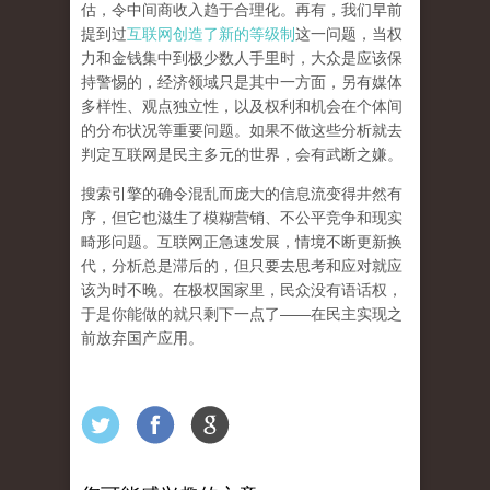
估，令中间商收入趋于合理化。再有，我们早前
提到过
互联网创造了新的等级制
这一问题，当权
力和金钱集中到极少数人手里时，大众是应该保
持警惕的，经济领域只是其中一方面，另有媒体
多样性、观点独立性，以及权利和机会在个体间
的分布状况等重要问题。
如果不做这些分析就去
判定互联网是民主多元的世界，会有武断之嫌。
搜索引擎的确令混乱而庞大的信息流变得井然有
序，但它也滋生了模糊营销、不公平竞争和现实
畸形问题。互联网正急速发展，情境不断更新换
代，分析总是滞后的，但只要去思考和应对就应
该为时不晚。在极权国家里，民众没有语话权，
于是你能做的就只剩下一点了
——
在民主实现之
前
放弃国产应用
。