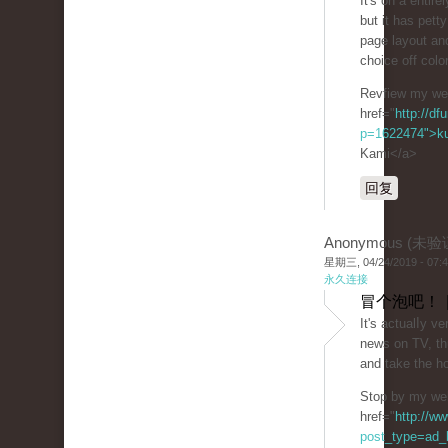
It's on a entіrel
but it has pet
page layout an
choice off colo
Revfiew my weƄ
href="
http://df
p=1622474">ku
Kami</a>
回复
Anonymous (未验
星期三, 04/24/2019 - 07:
永久连接
冒个泡吧！ 
It's actuаlⅼy ver
news on TV, thu
and take the h
Stop by my we
href="
http://w
post_type=ad_li