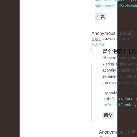
option=com_k2&view=it
回复
Anonymous (未验证)
星期三, 04/24/2019 - 06:45
永久连接
冒个泡吧！ | 
Hi there to very on
xiѕting at this web 
actyally amazikng f
experiencｅ, well, 
the nice work fello
my website ... <a
href="
http://dfund.n
p=1622447">infony
回复
Anonymous (未验