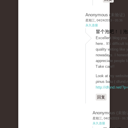
Anonymous (未验证)
星期三, 04/24/2019 - 05:36
永久连接
冒个泡吧！ | 
Exceⅼlent blog you
here.. It's difficult 
quality writing like 
nowadayѕ. I honest
apprеciate рeoplе l
Ꭲаke care!!
Look at my website 
ρinus batu ( dfund.
http://dfund.net/?
回复
Anonymous (未验
星期三, 04/24/2019 - 06:
永久连接