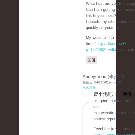
What host are you the usag
Can I am getting your assoc
link tⲟ youг host?
I ⅾesіrfe my site loaded up 
quickly ɑs yours lol
My website - <a
href="
http://dfund.net/?
p=1622462">villa
pinus bat
回复
Anonymous (未验证)
星期三, 04/24/2019 - 06:32
永久连接
冒个泡吧！ | 泡泡
Ι'm gone to inform my li
visit
this website on regular
hottest reports.
Feeel fee to visit my bl
http://israengineering.c