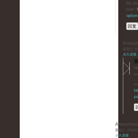
My blo
href="
optio
回复
Anony
星期三, 04/
永久连接
冒
Hu
eх
my
ht
po
Anonymou
星期三, 04/24/20
永久连接