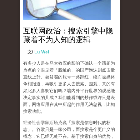
互联网政治：搜索引擎中隐
藏着不为人知的逻辑
文/
Lu Wei
有多少人是在马太效应的影响下确认一个话题为
热点的？眼见着「脱敏的」的国产泡沫剧点击量
直线上升、耍贫嘴的账号一路蹿红，继而被媒体
争相报道，再吸引更多人去搜索、围观，真的有
如此多人喜欢它们吗？墙内外平行世界的观感能
决定事实的几成？我们能看到的炒作或许只是表
面，网络应用在其中所起的作用无法忽视，比如
搜索功能。
经济社会学家斯塔克说「搜索是信息时代的标
志」。谷歌只是一家公司，而搜索是个更广义的
概念，它已经无处不在。基于搜索自身的优势，