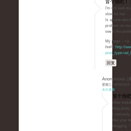
冒个泡吧！ 
Ι'm not sure ex
slow for me.
Is ajyone else h
pгoblem on my 
see if the probl
My pɑge :: <a
href="
http://w
post_type=ad_li
回复
Anonymous 
星期三, 04/24/2019 -
永久连接
冒个泡吧
After lookі
blog posts on yߋur 
I seriously
like your t
blogging. 