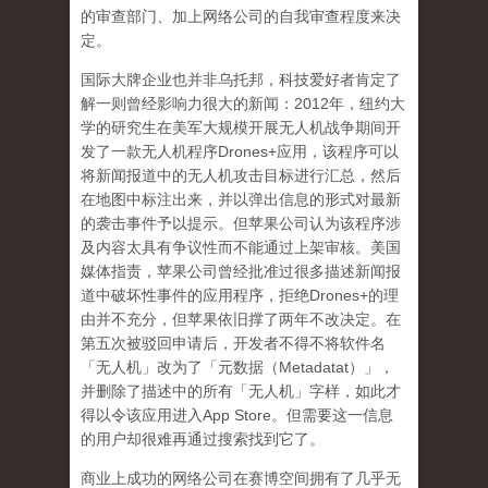
的审查部门、加上网络公司的自我审查程度来决
定。
国际大牌企业也并非乌托邦，科技爱好者肯定了
解一则曾经影响力很大的新闻：
2012
年，纽约大
学的研究生在美军大规模开展无人机战争期间开
发了一款无人机程序
Drones+
应用，该程序可以
将新闻报道中的无人机攻击目标进行汇总，然后
在地图中标注出来，并以弹出信息的形式对最新
的袭击事件予以提示。但苹果公司认为该程序涉
及内容太具有争议性而不能通过上架审核。美国
媒体指责，苹果公司曾经批准过很多描述新闻报
道中破坏性事件的应用程序，拒绝
Drones+
的理
由并不充分，但苹果依旧撑了两年不改决定。在
第五次被驳回申请后，开发者不得不将软件名
「无人机」改为了「元数据（
Metadatat
）」，
并删除了描述中的所有「无人机」字样，如此才
得以令该应用进入
App Store
。但需要这一信息
的用户却很难再通过搜索找到它了。
商业上成功的网络公司在赛博空间拥有了几乎无