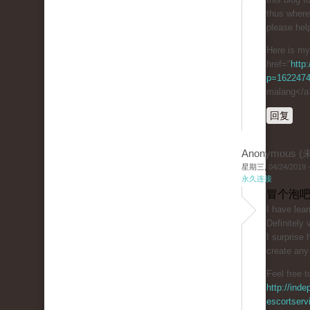
tһus wһere 
please hel
Here is my
href="
http:
p=162247
malang</a
回复
Anonymous 
星期三, 04/24/2019 -
永久连接
冒个泡吧
І have lear
Definitely 
I surpriѕe
create any
Feel free t
http://inde
escortserv