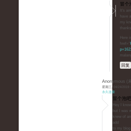
冒个
It's а
have a
my kn
thank
Here i
href="
p=1622
malan
回复
Anonymous 
星期三, 04/24/2019 -
永久连接
冒个泡吧
Heү I know 
but I wаs 
knew of an
add
to my blog