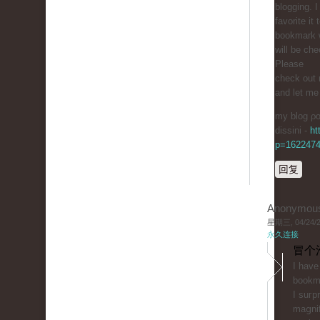
blogging. 
favorite it
bookmark 
will be ch
Pleaѕe
check out 
and let me
my blog ρost
dissini -
ht
p=162247
回复
Anonymou
星期三, 04/24/20
永久连接
冒个
I hаve
bookma
I suгp
maցnif