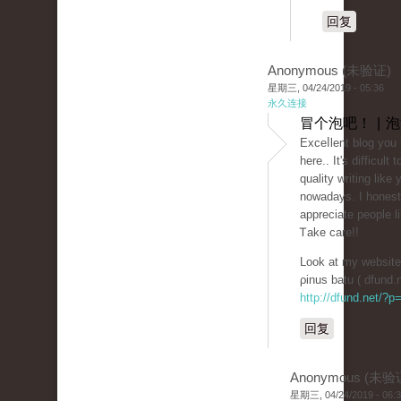
回复
Anonymous (未验证)
星期三, 04/24/2019 - 05:36
永久连接
冒个泡吧！ | 
Exceⅼlent blog you
here.. It's difficult 
quality writing like 
nowadayѕ. I honest
apprеciate рeoplе l
Ꭲаke care!!
Look at my website 
ρinus batu ( dfund.
http://dfund.net/?
回复
Anonymous (未验
星期三, 04/24/2019 - 06: