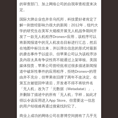
的审查部门、加上网络公司的自我审查程度来决
定。
国际大牌企业也并非乌托邦，科技爱好者肯定了
解一则曾经影响力很大的新闻：
2012
年，纽约大
学的研究生在美军大规模开展无人机战争期间开
发了一款无人机程序
Drones+
应用，该程序可以
将新闻报道中的无人机攻击目标进行汇总，然后
在地图中标注出来，并以弹出信息的形式对最新
的袭击事件予以提示。但苹果公司认为该程序涉
及内容太具有争议性而不能通过上架审核。美国
媒体指责，苹果公司曾经批准过很多描述新闻报
道中破坏性事件的应用程序，拒绝
Drones+
的理
由并不充分，但苹果依旧撑了两年不改决定。在
第五次被驳回申请后，开发者不得不将软件名
「无人机」改为了「元数据（
Metadatat
）」，
并删除了描述中的所有「无人机」字样，如此才
得以令该应用进入
App Store
。但需要这一信息
的用户却很难再通过搜索找到它了。
商业上成功的网络公司在赛博空间拥有了几乎无