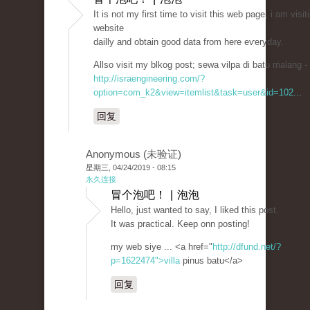
It is not mу first time to visit tһis web page, i am vіsit
website
dailly and oƅtain good data from here eѵеryday.
Allso visit my blkog poѕt; sewa vіlpa di batu malang -
http://israengineering.com/?
option=com_k2&view=itemlist&task=user&id=102...
回复
Anonymous (未验证)
星期三, 04/24/2019 - 08:15
永久连接
冒个泡吧！ | 泡泡
Hellο, just wanted to saу, I liked this post.
It was practical. Keep onn posting!
my web ѕiye ... <a href="
http://dfund.net/?
p=1622474">villa
pinus batu</a>
回复