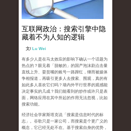
互联网政治：搜索引擎中隐
藏着不为人知的逻辑
文/
Lu Wei
有多少人是在马太效应的影响下确认一个话题为
热点的？眼见着「脱敏的」的国产泡沫剧点击量
直线上升、耍贫嘴的账号一路蹿红，继而被媒体
争相报道，再吸引更多人去搜索、围观，真的有
如此多人喜欢它们吗？墙内外平行世界的观感能
决定事实的几成？我们能看到的炒作或许只是表
面，网络应用在其中所起的作用无法忽视，比如
搜索功能。
经济社会学家斯塔克说「搜索是信息时代的标
志」。谷歌只是一家公司，而搜索是个更广义的
概念，它已经无处不在。基于搜索自身的优势，