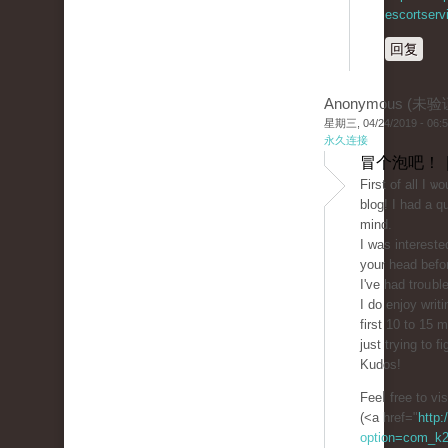
escortserv
回复
Anonymous (未验
星期三, 04/24/2019 - 06:
永久连接
冒个泡吧！ 
First of all I ѡ
blog! I had a qu
mind.
I was interest
your head befor
I've had troᥙbl
I do enjoy writ
first 10 to 15
just trying to 
Kudos!
Feеⅼ free to v
(<a href="
http:
option=com_k2