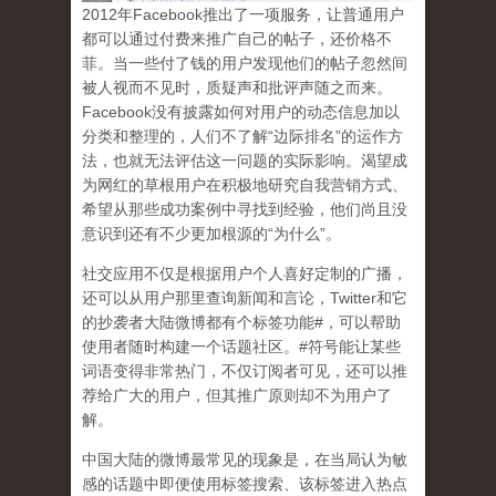
2
012
年
Facebook
推出了一项服务，让普通用户
都可以通过付费来推广自己的帖子，还价格不
菲。当一些付了钱的用户发现他们的帖子忽然间
被人视而不见时，质疑声和批评声随之而来。
Facebook
没有披露如何对用户的动态信息加以
分类和整理的，人们不了解
“
边际排名
”
的运作方
法，也就无法评估这一问题的实际影响。渴望成
为网红的草根用户在积极地研究自我营销方式、
希望从那些成功案例中寻找到经验，他们尚且没
意识到
还有不少更加根源的
“
为什么
”
。
社交应用不仅是根据用户个人喜好定制的广播，
还可以从用户那里查询新闻和言论，
Twitter
和它
的抄袭者大陆微博都有个标签功能
#
，可以帮助
使用者随时构建一个话题社区。
#
符号能让某些
词语变得非常热门，不仅订阅者可见，还可以推
荐给广大的用户，但其推广原则却不为用户了
解。
中国大陆的微博最常见的现象
是，在当局认为敏
感的话题中即便使用标签搜索、该标签进入热点