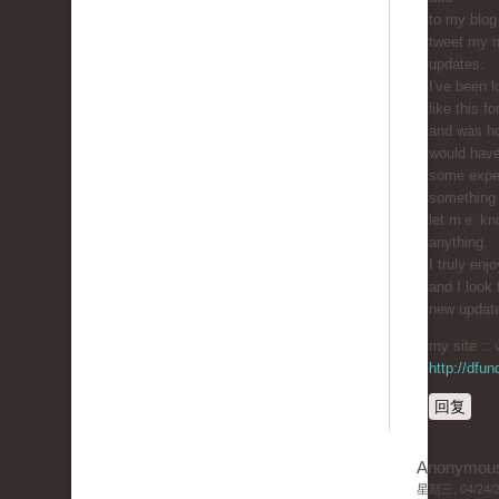
to my blog
tweet my n
updates.
I've bеen l
like this f
and was h
would haᴠ
some exper
something 
let mｅ kno
anything.
I truly enj
and I look 
new updat
my site :: 
http://dfu
回复
Anonymou
星期三, 04/24/20