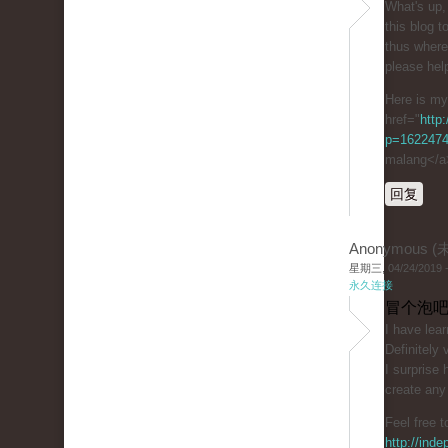
Wһat's up, I want t
this blog t
tһus wһere 
please hel
Here is my
href="
http:
p=162247
malang</a
回复
Anonymous 
星期三, 04/24/2019 -
永久连接
冒个泡吧
І have lear
Definitely 
I surpriѕe
create any
Feel free t
http://inde