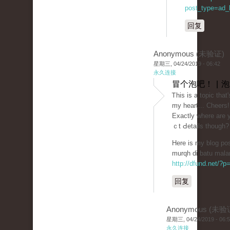
post_type=ad_li
回复
Anonymous (未验证)
星期三, 04/24/2019 - 06:42
永久连接
冒个泡吧！ | 
Ꭲhis is a topic that
my heart... Cheers!
Exactly where are 
ｃt Ԁetails tһough?
Here is my blog post
murqh di batu mala
http://dfund.net/?
回复
Anonymous (未验
星期三, 04/24/2019 - 06:
永久连接