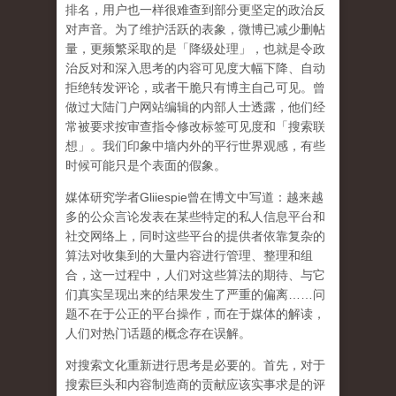
排名，用户也一样很难查到部分更坚定的政治反
对声音。为了维护活跃的表象，微博已减少删帖
量，更频繁采取的是「降级处理」，也就是令政
治反对和深入思考的内容可见度大幅下降、自动
拒绝转发评论，或者干脆只有博主自己可见。曾
做过大陆门户网站编辑的内部人士透露，他们经
常被要求按审查指令修改标签可见度和「搜索联
想」。
我们印象中墙内外的平行世界观感，有些
时候可能只是个表面的假象。
媒体研究学者
Gliiespie
曾在博文中写道：越来越
多的公众言论发表在某些特定的私人信息平台和
社交网络上，同时这些平台的提供者依靠复杂的
算法对收集到的大量内容进行管理、整理和组
合，这一过程中，人们对这些算法的期待、与它
们真实呈现出来的结果发生了严重的偏离
……
问
题不在于公正的平台操作，而在于媒体的解读，
人们对热门话题的概念存在误解
。
对搜索文化重新进行思考是必要的。首先，对于
搜索巨头和内容制造商的贡献应该实事求是的评