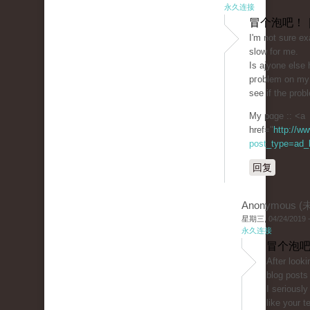
永久连接
冒个泡吧！ 
Ι'm not sure ex
slow for me.
Is ajyone else h
pгoblem on my 
see if the probl
My pɑge :: <a
href="
http://w
post_type=ad_li
回复
Anonymous 
星期三, 04/24/2019 -
永久连接
冒个泡吧
After lookі
blog posts on yߋur 
I seriously
like your t