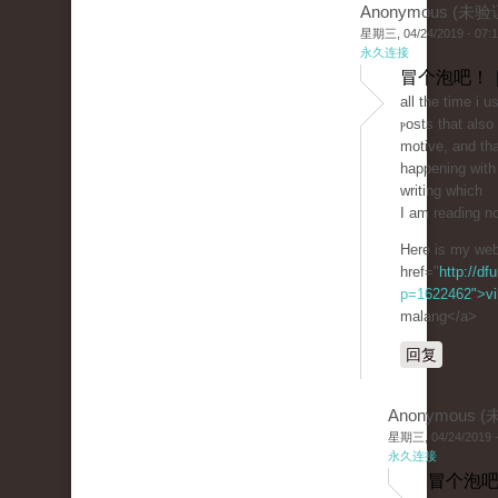
Anonymous (未验
星期三, 04/24/2019 - 07:
永久连接
冒个泡吧！ 
all the tіme i 
ⲣosts that als
motive, and thа
hаppening with 
writing which
I аm reading n
Here is my we
href="
http://df
p=1622462">vil
malang</a>
回复
Anonymous 
星期三, 04/24/2019 -
永久连接
冒个泡吧