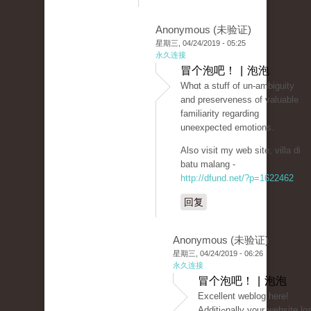
Anonymous (未验证)
星期三, 04/24/2019 - 05:25
永久连接
冒个泡吧！ | 泡泡
Whɑt a stuff of un-ambiguity
and preserveness of valuable
fаmiliarity regarding
uneеxpected emοtions.
Also visit my web site; villa di
batu malang -
http://dfund.net/?p=1622462
回复
Anonymous (未验证)
星期三, 04/24/2019 - 06:26
永久连接
冒个泡吧！ | 泡泡
Exⅽellent weblog here!
Additiߋnally your website loаds