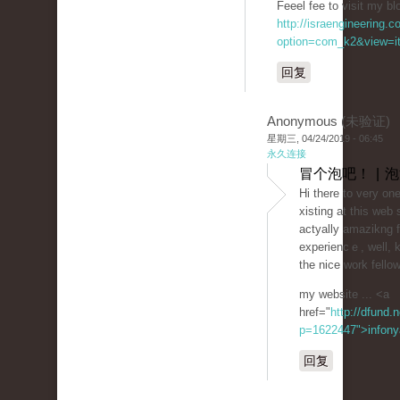
Feeel fee to visit my bl
http://israengineering.c
option=com_k2&view=it
回复
Anonymous (未验证)
星期三, 04/24/2019 - 06:45
永久连接
冒个泡吧！ | 
Hi there to very on
xiѕting at this web 
actyally amazikng f
experiencｅ, well, 
the nice work fello
my website ... <a
href="
http://dfund.n
p=1622447">infony
回复