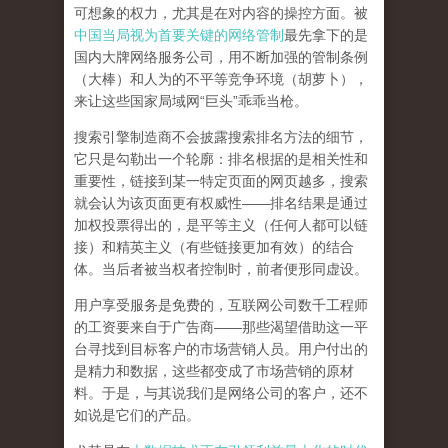
可想象的权力，尤其是在对内容的操控方面。被
中国当局视为首要关键的网络管制
最先拿下的是
国内大牌网络服务公司
，用不断加强的管制条例
（大棒）和人为的不平等竞争环境（胡萝卜），
来让这些国家局域网
“
巨头
”
乖乖当枪。
搜索引擎制造商不会披露搜索排名方法的细节，
它只是勾勒出一个轮廓：排名根据的是相关性和
重要性，链接到某一特定页面的网页越多，搜索
就会认为该页面更有权威性
——
排名结果是通过
加权投票得出的，是平等主义（任何人都可以链
接）和精英主义（有些链接更加有效）的结合
体。
当后者被当权者控制时，前者便形同虚设。
用户享受服务是免费的，互联网公司数千工程师
的工资要来自于广告商
——
那些渴望借助这一平
台寻找到目标客户的市场营销人员。用户付出的
是精力和数据，这些都变成了市场营销的原材
料。于是，
与其说我们是网络公司的客户，还不
如说是它们的产品
。