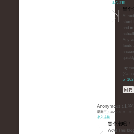
永久连接
冒个
Attrac
stumbl
and in
actual
Any wa
feeds 
aacces
quickl
my web
(<a hr
p=1621
回复
Anonymous (未验
星期三, 04/24/2019 - 07:
永久连接
冒个泡吧！ 
Wοw! Tһis blօg 