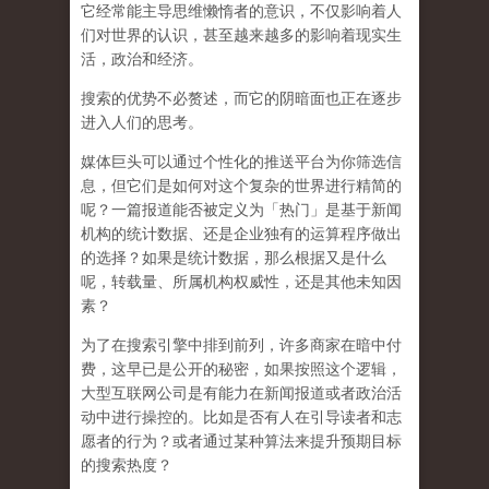
它经常能主导思维懒惰者的意识，不仅影响着人
们对世界的认识，
甚至越来越多的影响着现实生
活，政治和经济
。
搜索的优势不必赘述，而它的阴暗面也正在逐步
进入人们的思考。
媒体巨头可以通过个性化的推送平台为你筛选信
息，但它们是如何对这个复杂的世界进行精简的
呢？一篇报道能否被定义为「热门」是基于新闻
机构的统计数据、还是企业独有的运算程序做出
的选择？如果是统计数据，那么根据又是什么
呢，转载量、所属机构权威性，还是其他未知因
素？
为了在搜索引擎中排到前列，许多商家在暗中付
费，这早已是公开的秘密，如果按照这个逻辑，
大型互联网公司是有能力在新闻报道或者政治活
动中进行操控的。比如是否有人在引导读者和志
愿者的行为？或者通过某种算法来提升预期目标
的搜索热度？