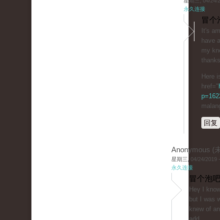
星期三, 04/24/20
永久连接
冒个
It's а
have a
my kn
thank
Here i
href="
p=1622
malan
回复
Anonymous 
星期三, 04/24/2019 -
永久连接
冒个泡吧
Heү I know 
but I wаs 
knew of an
add