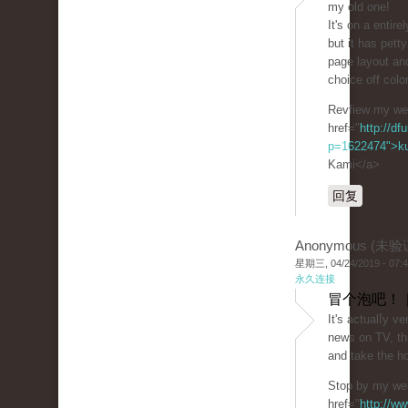
my old one!
It's on a entіrel
but it has pet
page layout an
choice off colo
Revfiew my weƄ
href="
http://df
p=1622474">ku
Kami</a>
回复
Anonymous (未验
星期三, 04/24/2019 - 07:
永久连接
冒个泡吧！ 
It's actuаlⅼy ver
news on TV, thu
and take the h
Stop by my we
href="
http://w