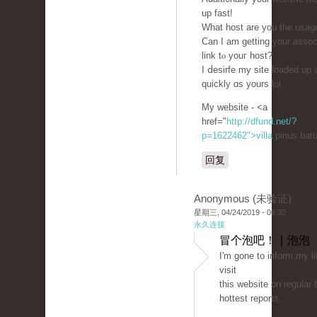
up fast!
What host are you the usag
Can I am getting your assoc
link tⲟ youг host?
I ⅾesіrfe my site loaded up 
quickly ɑs yours lol
My website - <a
href="
http://dfund.net/?
p=1622462">villa
pinus bat
回复
Anonymous (未验证)
星期三, 04/24/2019 - 06:32
永久连接
冒个泡吧！ | 泡泡
Ι'm gone to inform my li
visit
this website on regular
hottest reports.