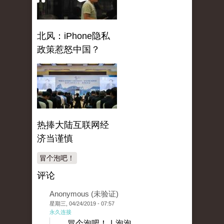
北风：iPhone隐私
政策惹怒中国？
热捧大陆互联网经
济当谨慎
冒个泡吧！
评论
Anonymous (未验证)
星期三, 04/24/2019 - 07:57
永久连接
冒个泡吧！ | 泡泡