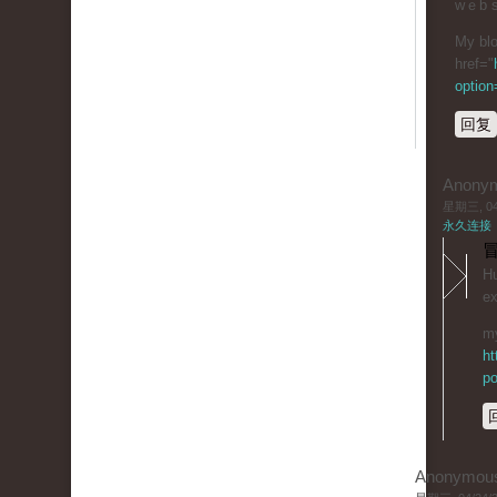
wｅb s
My blo
href="
optio
回复
Anony
星期三, 04/
永久连接
冒
Hu
eх
my
ht
po
Anonymou