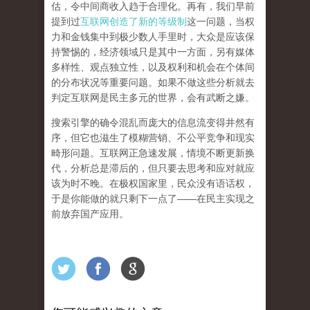
估，令中间商收入趋于合理化。再有，我们早前
提到过
互联网创造了新的等级制
这一问题，当权
力和金钱集中到极少数人手里时，大众是应该保
持警惕的，经济领域只是其中一方面，另有媒体
多样性、观点独立性，以及权利和机会在个体间
的分布状况等重要问题。
如果不做这些分析就去
判定互联网是民主多元的世界，会有武断之嫌。
搜索引擎的确令混乱而庞大的信息流变得井然有
序，但它也滋生了模糊营销、不公平竞争和现实
畸形问题。互联网正急速发展，情境不断更新换
代，分析总是滞后的，但只要去思考和应对就应
该为时不晚。在极权国家里，民众没有语话权，
于是你能做的就只剩下一点了
——
在民主实现之
前
放弃国产应用
。