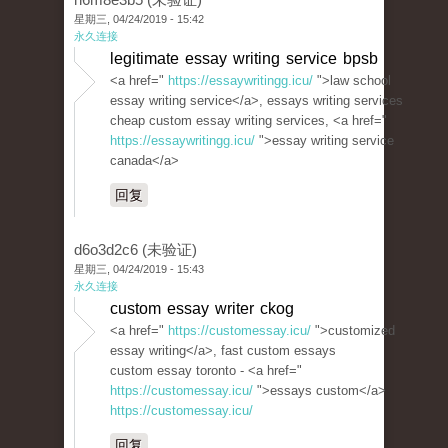
星期三, 04/24/2019 - 15:42
永久连接
legitimate essay writing service bpsb
<a href="
https://essaywritingg.icu/
">law school
essay writing service</a>, essays writing services
cheap custom essay writing services, <a href="
https://essaywritingg.icu/
">essay writing service
canada</a>
回复
d6o3d2c6 (未验证)
星期三, 04/24/2019 - 15:43
永久连接
custom essay writer ckog
<a href="
https://customessay.icu/
">customized
essay writing</a>, fast custom essays
custom essay toronto - <a href="
https://customessay.icu/
">essays custom</a>
https://customessay.icu/
回复