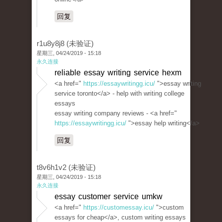
回复
r1u8y8j8 (未验证)
星期三, 04/24/2019 - 15:18
永久连接
reliable essay writing service hexm
<a href="
https://essaywritingg.icu/
">essay writing
service toronto</a> - help with writing college
essays
essay writing company reviews - <a href="
https://essaywritingg.icu/
">essay help writing</a>
回复
t8v6h1v2 (未验证)
星期三, 04/24/2019 - 15:18
永久连接
essay customer service umkw
<a href="
https://customessay.icu/
">custom
essays for cheap</a>, custom writing essays