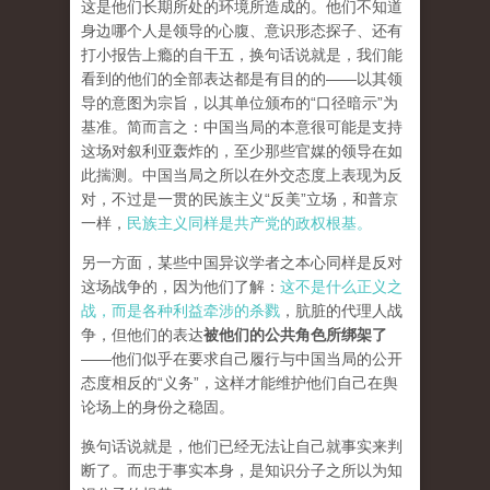
这是他们长期所处的环境所造成的。他们不知道
身边哪个人是领导的心腹、意识形态探子、还有
打小报告上瘾的自干五，换句话说就是，我们能
看到的他们的全部表达都是有目的的——以其领
导的意图为宗旨，以其单位颁布的“口径暗示”为
基准。简而言之：中国当局的本意很可能是支持
这场对叙利亚轰炸的，至少那些官媒的领导在如
此揣测。中国当局之所以在外交态度上表现为反
对，不过是一贯的民族主义“反美”立场，和普京
一样，
民族主义同样是共产党的政权根基。
另一方面，某些中国异议学者之本心同样是反对
这场战争的，因为他们了解：
这不是什么正义之
战，而是各种利益牵涉的杀戮
，肮脏的代理人战
争，但他们的表达
被他们的公共角色所绑架了
——他们似乎在要求自己履行与中国当局的公开
态度相反的“义务”，这样才能维护他们自己在舆
论场上的身份之稳固。
换句话说就是，他们已经无法让自己就事实来判
断了。而忠于事实本身，是知识分子之所以为知