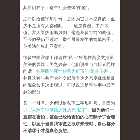
其原因在于：这个社会整体的“傻”。
之所以给傻字加引号，是因为它并不是真的，至
少不是所有人都如此 —— 底层真傻、中产装
傻、富人看热闹顺风倒，这是我多年前的调侃，
至今似乎仍不过时。举个最近发生的简单例子，
英美法的叙利亚轰炸。
很多中国官媒工作者在“私下”里都在高度支持英
美法的轰炸，为之兴奋，他们说着与当权者同样
的话，
把平民的死亡解释为所谓的“附带伤害”
。
并且这种与共产党外交部所表达之态度截然相反
的现象曾多次出现过。可以说这是整件事中最有
趣的部分。
又一个引号。之所以给私下二字加引号，是因为
这些人除了说梦话之外从无“私下”
。
因为他们一
直都在害怕，甚至已经给害怕的心态赋予了合理
性，以至于当自我审查之欲求来袭时，自己都分
不清哪个才是真心所想。