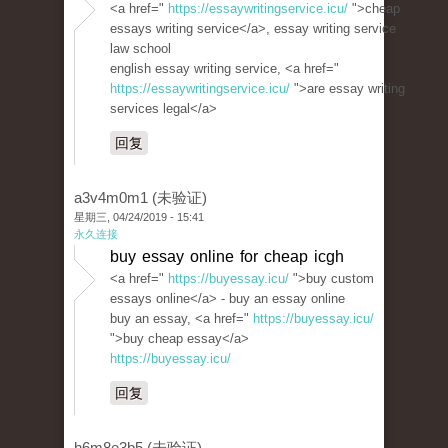
<a href="
https://essaywritingservice.icu/
">cheap
essays writing service</a>, essay writing service
law school
english essay writing service, <a href="
https://essaywritingservice.icu/
">are essay writing
services legal</a>
回复
a3v4m0m1 (未验证)
星期三, 04/24/2019 - 15:41
永久连接
buy essay online for cheap icgh
<a href="
https://buyessay.icu/
">buy custom
essays online</a> - buy an essay online
buy an essay, <a href="
https://buyessay.icu/
">buy cheap essay</a>
https://buyessay.icu/
回复
h6m8e3b5 (未验证)