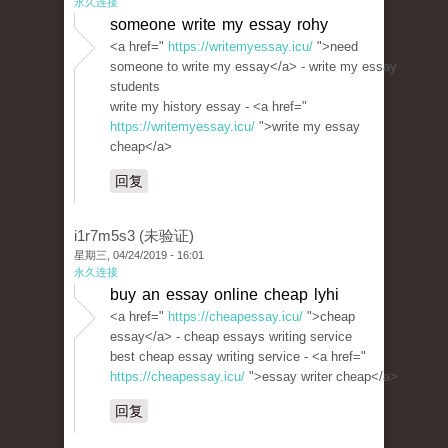
永久连接
someone write my essay rohy
<a href="
https://writemyessay.icu/
">need
someone to write my essay</a> - write my essay
students
write my history essay - <a href="
https://writemyessay.icu/
">write my essay
cheap</a>
回复
i1r7m5s3 (未验证)
星期三, 04/24/2019 - 16:01
永久连接
buy an essay online cheap lyhi
<a href="
https://cheapessay.icu/
">cheap
essay</a> - cheap essays writing service
best cheap essay writing service - <a href="
https://cheapessay.icu/
">essay writer cheap</a>
回复