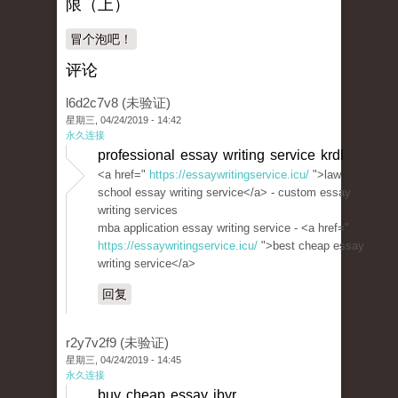
限（上）
冒个泡吧！
评论
l6d2c7v8 (未验证)
星期三, 04/24/2019 - 14:42
永久连接
professional essay writing service krdl
<a href="
https://essaywritingservice.icu/
">law
school essay writing service</a> - custom essay
writing services
mba application essay writing service - <a href="
https://essaywritingservice.icu/
">best cheap essay
writing service</a>
回复
r2y7v2f9 (未验证)
星期三, 04/24/2019 - 14:45
永久连接
buy cheap essay jbyr