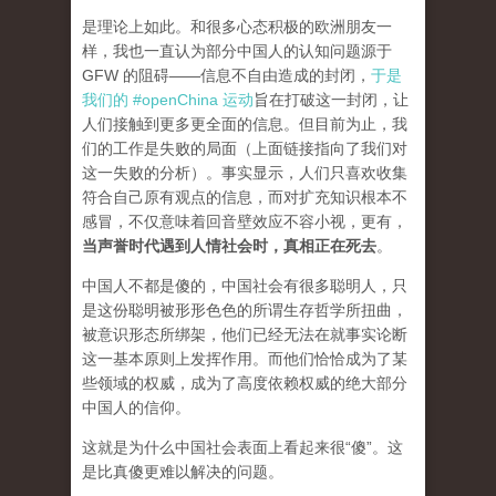
是理论上如此。和很多心态积极的欧洲朋友一
样，我也一直认为部分中国人的认知问题源于
GFW 的阻碍——信息不自由造成的封闭，
于是
我们的 #openChina 运动
旨在打破这一封闭，让
人们接触到更多更全面的信息。但目前为止，我
们的工作是失败的局面（
上面链接指向了我们对
这一失败的分析
）。事实显示，人们只喜欢收集
符合自己原有观点的信息，而对扩充知识根本不
感冒，不仅意味着回音壁效应不容小视，更有，
当声誉时代遇到人情社会时，真相正在死去
。
中国人不都是傻的，中国社会有很多聪明人，只
是这份聪明被形形色色的所谓生存哲学所扭曲，
被意识形态所绑架，他们已经无法在就事实论断
这一基本原则上发挥作用。而他们恰恰成为了某
些领域的权威，成为了高度依赖权威的绝大部分
中国人的信仰。
这就是为什么中国社会表面上看起来很“傻”。这
是比真傻更难以解决的问题。