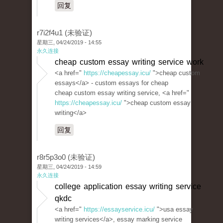
回复
r7i2f4u1 (未验证)
星期三, 04/24/2019 - 14:55
永久连接
cheap custom essay writing service work
<a href="
https://cheapessay.icu/
">cheap custom
essays</a> - custom essays for cheap
cheap custom essay writing service, <a href="
https://cheapessay.icu/
">cheap custom essay
writing</a>
回复
r8r5p3o0 (未验证)
星期三, 04/24/2019 - 14:59
永久连接
college application essay writing service
qkdc
<a href="
https://essayservice.icu/
">usa essay
writing services</a>, essay marking service