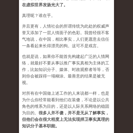
在虚拟世界发扬光大了。
真理呢？谁在乎。
并且更有，人情社会的所谓传统为此处的权威声
誉又添加了一层人情面子的色彩。我曾经很不客
气地说，在中国，相比事实，人们更愿意去信任
一条看起来长得漂亮的狗。这可不是戏言。
也就是说，如果你不能首先构建起广泛的人情网
络，就最好不要从事以推广事实真相为主体的工
作，比如知识分子、媒体、时政观察者等等，否
则你会被踩得一塌糊涂。最善意的结果是被无
视。
对所有在中国做上述工作的人来说都一样，也是
为什么你经常能看到他们在装傻，不论是以公共
角色的维系为目的，还是以人际关系网络的稳固
为目的。
很多人并不傻，并不是无从了解事实，
但他们会在很大程度上无法实现捍卫事实真理的
知识分子基本职能。