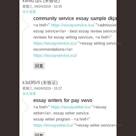
k8h8z1p1 (未验证)
星期三, 04/24/2019 - 15:25
永久连接
community service essay sample dkja
<a href="
https://essayservice.icu/
">admission
essay service</a> - best essay review services
reviews for essay writing services, <a href="
https://essayservice.icu/
">essay writing services
recommendations</a>
https://essayservice.icu/
回复
k3d3f5r9 (未验证)
星期三, 04/24/2019 - 15:27
永久连接
essay writers for pay vwvo
<a href="
https://essaywriter.icu/
">essay
writer</a>, essay writer service
essay writer program - <a href="
https://essaywriter.icu/
">essay writer service</a>
回复