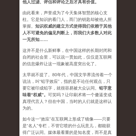
他人过滤、评估和评论之后才具有价值。
由此看来，声誉成为了今天集体智慧的核心支
柱。它是知识的看门人，而门的钥匙却被他人所
掌握。
知识权威的建立方式使得我们依赖于其他
人不可避免的偏见判断上，而我们大多数人对此
一无所知……
这并不是什么新鲜事，在中国这样的长期封闭和
自闭的社会里，可以说一贯如此，仅仅是互联网
的信息爆炸让这一现象被高度突出化了。
太早就不提了。80年代，中国文学界流传着一个
说法，叫“铅字效应”，指的是不论任何观点，只
要它被印成铅字，就很容易被大众认同。
铅字意
味着“权威”
。
可笑吗？让印刷术将一个傻逼变成
真理代言人？但在中国，当时的人们就是这样认
为的。
如今这一“效应”在互联网上形成了镜像——只要
是“名人”专栏，不管它喷的什么玩意儿，都能获
得广泛认同。媒体最看重的是知名度，而不是真