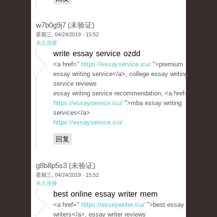
w7b0g9j7 (未验证)
星期三, 04/24/2019 - 15:52
永久连接
write essay service ozdd
<a href="
https://essayservice.icu/
">premium
essay writing service</a>, college essay writing
service reviews
essay writing service recommendation, <a href="
https://essayservice.icu/
">mba essay writing
services</a>
https://essayservice.icu/
回复
g8b8p5s3 (未验证)
星期三, 04/24/2019 - 15:52
永久连接
best online essay writer rnem
<a href="
https://essaywriter.icu/
">best essay
writers</a>, essay writer reviews