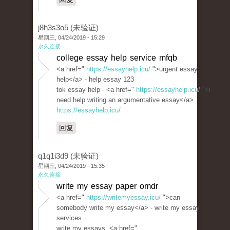
j8h3s3o5 (未验证)
星期三, 04/24/2019 - 15:29
永久连接
college essay help service mfqb
<a href="
https://essayhelp.icu/
">urgent essay
help</a> - help essay 123
tok essay help - <a href="
https://essayhelp.icu/
">i
need help writing an argumentative essay</a>
https://essayhelp.icu/
回复
q1q1i3d9 (未验证)
星期三, 04/24/2019 - 15:35
永久连接
write my essay paper omdr
<a href="
https://writemyessay.icu/
">can
somebody write my essay</a> - write my essay
services
write my essays, <a href="