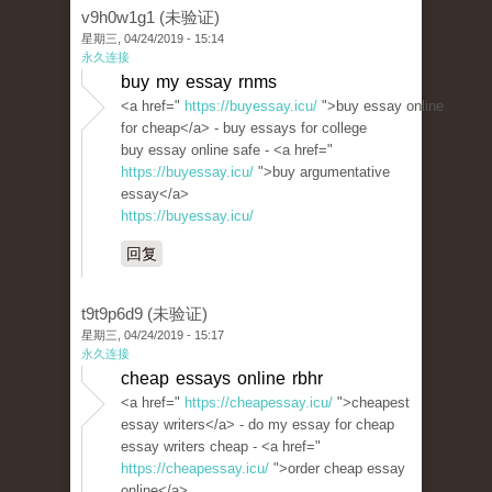
v9h0w1g1 (未验证)
星期三, 04/24/2019 - 15:14
永久连接
buy my essay rnms
<a href="
https://buyessay.icu/
">buy essay online
for cheap</a> - buy essays for college
buy essay online safe - <a href="
https://buyessay.icu/
">buy argumentative
essay</a>
https://buyessay.icu/
回复
t9t9p6d9 (未验证)
星期三, 04/24/2019 - 15:17
永久连接
cheap essays online rbhr
<a href="
https://cheapessay.icu/
">cheapest
essay writers</a> - do my essay for cheap
essay writers cheap - <a href="
https://cheapessay.icu/
">order cheap essay
online</a>