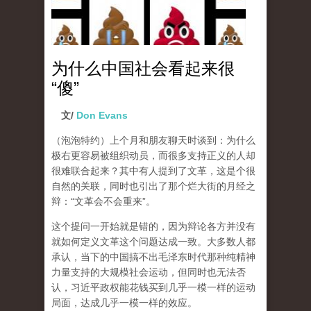
为什么中国社会看起来很
“傻”
文/
Don Evans
（泡泡特约）
上个月和朋友聊天时谈到：为什么
极右更容易被组织动员，而很多支持正义的人却
很难联合起来？其中有人提到了文革，这是个很
自然的关联，同时也引出了那个烂大街的月经之
辩：“文革会不会重来”。
这个提问一开始就是错的，因为辩论各方并没有
就如何定义文革这个问题达成一致。大多数人都
承认，当下的中国搞不出毛泽东时代那种纯精神
力量支持的大规模社会运动，但同时也无法否
认，习近平政权能花钱买到几乎一模一样的运动
局面，达成几乎一模一样的效应。