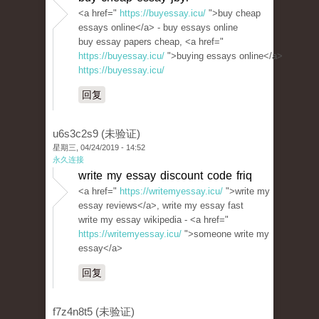
<a href="
https://buyessay.icu/
">buy cheap
essays online</a> - buy essays online
buy essay papers cheap, <a href="
https://buyessay.icu/
">buying essays online</a>
https://buyessay.icu/
回复
u6s3c2s9 (未验证)
星期三, 04/24/2019 - 14:52
永久连接
write my essay discount code friq
<a href="
https://writemyessay.icu/
">write my
essay reviews</a>, write my essay fast
write my essay wikipedia - <a href="
https://writemyessay.icu/
">someone write my
essay</a>
回复
f7z4n8t5 (未验证)