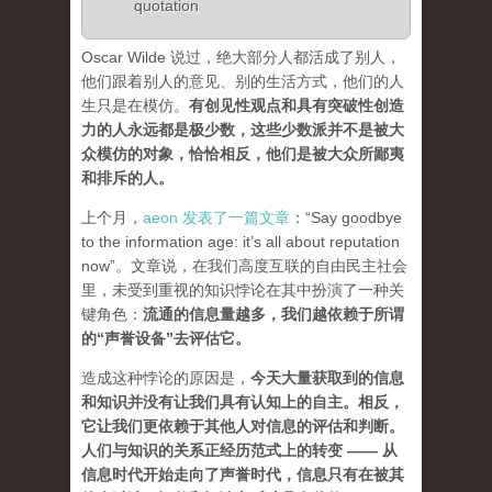
quotation
Oscar Wilde 说过，绝大部分人都活成了别人，
他们跟着别人的意见、别的生活方式，他们的人
生只是在模仿。
有创见性观点和具有突破性创造
力的人永远都是极少数，这些少数派并不是被大
众模仿的对象，恰恰相反，他们是被大众所鄙夷
和排斥的人
。
上个月，
aeon 发表了一篇文章
：“Say goodbye
to the information age: it’s all about reputation
now”。文章说，在我们高度互联的自由民主社会
里，未受到重视的知识悖论在其中扮演了一种关
键角色：
流通的信息量越多，我们越依赖于所谓
的“声誉设备”去评估它
。
造成这种悖论的原因是，
今天大量获取到的信息
和知识并没有让我们具有认知上的自主。相反，
它让我们更依赖于其他人对信息的评估和判断。
人们与知识的关系正经历范式上的转变 ——
从
信息时代开始走向了声誉时代，信息只有在被其