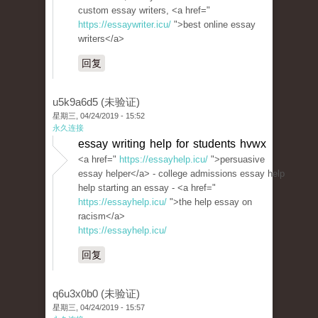
custom essay writers, <a href="
https://essaywriter.icu/
">best online essay
writers</a>
回复
u5k9a6d5 (未验证)
星期三, 04/24/2019 - 15:52
永久连接
essay writing help for students hvwx
<a href="
https://essayhelp.icu/
">persuasive
essay helper</a> - college admissions essay help
help starting an essay - <a href="
https://essayhelp.icu/
">the help essay on
racism</a>
https://essayhelp.icu/
回复
q6u3x0b0 (未验证)
星期三, 04/24/2019 - 15:57