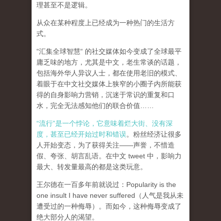
理甚至不是逻辑。
从众在某种程度上已经成为一种热门的生活方
式。
“汇集全球智慧“ 的社交媒体如今变成了全球最平
庸乏味的地方，尤其是中文，老生常谈的话题，
包括海外华人异议人士，都在使用老旧的模式、
着眼于在中文社交媒体上狭窄的小圈子内所能获
得的自身影响力营销，沉迷于常识的重复和口
水，完全无法感知他们的联合价值……
“流行”是一个悖论，它意味着烂大街、没有深
度，甚至已经开始过时和错误
。粉丝经济让很多
人开始变态，为了获得关注——声誉，不惜造
假、夸张、胡言乱语。在中文 tweet 中，影响力
最大、转发量最高的都是这类玩意。
王尔德在一百多年前就说过：Popularity is the
one insult I have never suffered（人气是我从未
遭受过的一种侮辱）。而如今，这种侮辱变成了
绝大部分人的渴望。