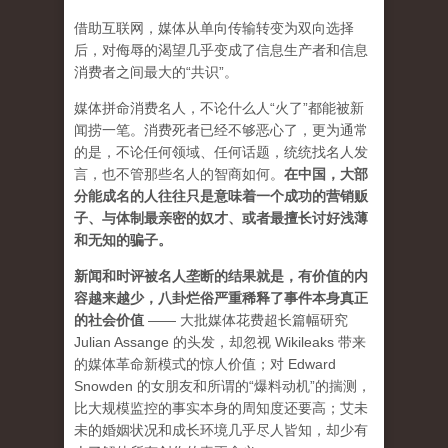
借助互联网，媒体从单向传输转变为双向选择
后，对侮辱的渴望几乎变成了信息生产者和信息
消费者之间最大的“共识”。
媒体拼命消费名人，不论什么人“火了”都能被新
闻捞一笔。消费死者已经不够恶心了，更为通常
的是，不论任何领域、任何话题，统统找名人发
言，也不管那些名人的智商如何。
在中国，大部
分能成名的人往往只是意味着一个成功的营销贩
子、与体制最亲密的奴才、或者最擅长讨好浅薄
和无知的骗子。
新闻和时评被名人垄断的结果就是，有价值的内
容越来越少，八卦烂俗严重稀释了事件本身真正
的社会价值
—— 大批媒体花费超长篇幅研究
Julian Assange 的头发，却忽视 Wikileaks 带来
的媒体革命新模式的惊人价值；对 Edward
Snowden 的女朋友和所谓的“爆料动机”的揣测，
比大规模监控的事实本身的周知度还要高；艾未
未的婚姻状况和成长环境几乎尽人皆知，却少有