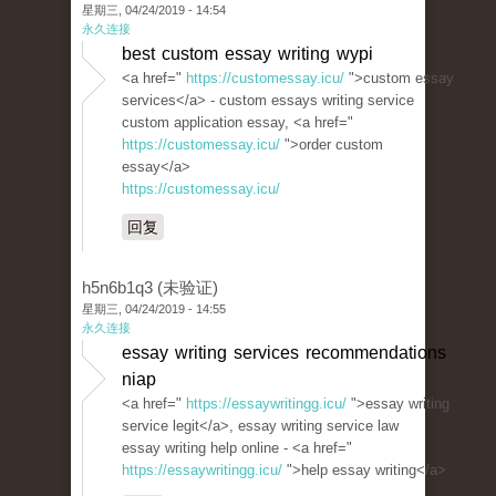
星期三, 04/24/2019 - 14:54
永久连接
best custom essay writing wypi
<a href="
https://customessay.icu/
">custom essay
services</a> - custom essays writing service
custom application essay, <a href="
https://customessay.icu/
">order custom
essay</a>
https://customessay.icu/
回复
h5n6b1q3 (未验证)
星期三, 04/24/2019 - 14:55
永久连接
essay writing services recommendations
niap
<a href="
https://essaywritingg.icu/
">essay writing
service legit</a>, essay writing service law
essay writing help online - <a href="
https://essaywritingg.icu/
">help essay writing</a>