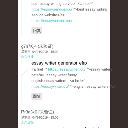
best essay writing service - <a href="
https://essayservice.icu/
">best essay writing
service website</a>
https://essayservice.icu/
回复
g7n7l6j4 (未验证)
星期三, 04/24/2019 - 15:02
永久连接
essay writer generator efrp
<a href="
https://essaywriter.icu/
">essay writers
net</a>, essay writer funny
english essay writers - <a href="
https://essaywriter.icu/
">english essay writers</a>
回复
l7r3a3x0 (未验证)
星期三, 04/24/2019 - 15:05
永久连接