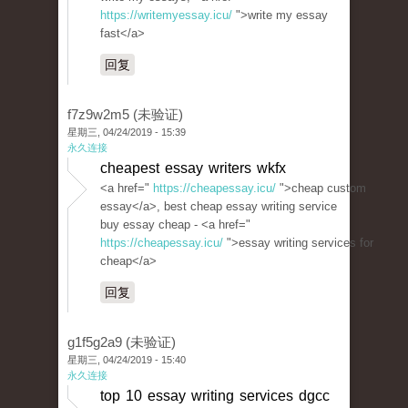
https://writemyessay.icu/
">write my essay
fast</a>
回复
f7z9w2m5 (未验证)
星期三, 04/24/2019 - 15:39
永久连接
cheapest essay writers wkfx
<a href="
https://cheapessay.icu/
">cheap custom
essay</a>, best cheap essay writing service
buy essay cheap - <a href="
https://cheapessay.icu/
">essay writing services for
cheap</a>
回复
g1f5g2a9 (未验证)
星期三, 04/24/2019 - 15:40
永久连接
top 10 essay writing services dgcc