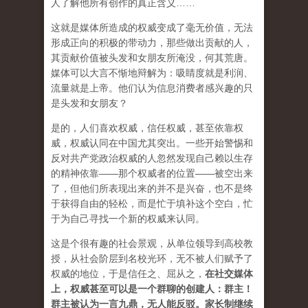
人了解他所有创作的真正含义……
这就是媒体所造成的权威变成了毫无价值，无法
形成正向的积极的带动力，那些做出贡献的人，
其贡献价值被头发和女朋友所淹没，何其荒唐。
媒体可以大言不惭地辩解为：吸睛度就是利润、
流量就是上帝。他们认为信息消费者感兴趣的只
是头发和女朋友？
是的，人们喜欢权威，信任权威，甚至依靠权
威，权威认同在中国尤其突出。一些开始警惕和
反对共产党政治权威的人忽然发现自己赖以生存
的精神依靠——那个权威者的位置——被空出来
了，但他们所表现出来的并不是兴奋，也不是终
于获得自由的轻松，而是忙于填补这个空白，忙
于为自己寻找一个新的权威来认同。
这是个很有趣的社会景观，从单位领导到高校教
授，从社会阶层到名校光环，无不被人们赋予了
权威的地位，于是信任之、屈从之，
在社交媒体
上，权威甚至可以是一个群聊的创建人：群主！
群主被认为一言九鼎，无人能反驳。家长制继续