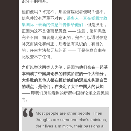
识分子的根基。
他们傻吗？肯定不。那些官媒记者傻吗？也不。
信息并没有严重不对称，
很多人一直在积极地收
集国际上最新的信息并传播给他们
，但是没用，
正因为这不是傻而是愚蠢 —— 注意，傻和愚蠢
完全不同，前者是无意识的，完全可以通过信息
补充而淡化和纠正，后者是有意识的，有目的
的，任何方法都无从纠正 —— 于是信息自由在
此改变不了任何。
之所以举这两类人为例，是因为
他们合在一起基
本构成了中国舆论界的精英阶层的一个大部分，
大多数的其他人都在模仿他们的观点来构建自己
的观点，是他们，在决定了大半中国人的认知
—— 即我们所能看到的所谓中国舆论场之意见倾
向。
Most people are other people. Their
thoughts are someone else's opinions,
their lives a mimicry, their passions a