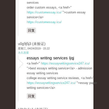
services
order custom essays, <a href="
https://customessay.icu/
">custom essay
service</a>
https://customessay.icu/
回复
u0g9j5j3 (未验证)
星期三, 04/24/2019 - 15:22
永久连接
essays writing services ljqj
<a href="
https://essaywritingservice247.icu/
">best essays writing service</a> - admission
essay writing services
college essay writing service reviews, <a href="
https://essaywritingservice247.icu/
">essay paper
writing services</a>
回复