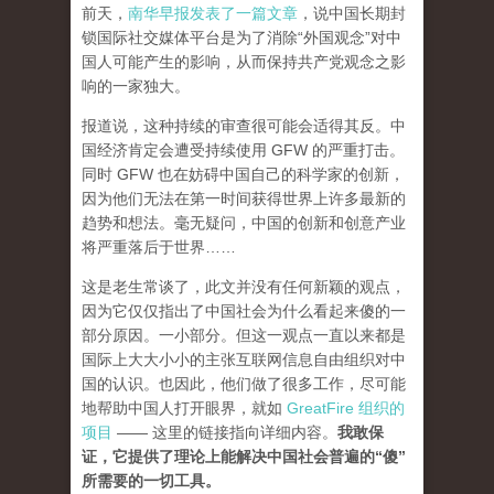
前天，
南华早报发表了一篇文章
，说中国长期封
锁国际社交媒体平台是为了消除“外国观念”对中
国人可能产生的影响，从而保持共产党观念之影
响的一家独大。
报道说，这种持续的审查很可能会适得其反。中
国经济肯定会遭受持续使用 GFW 的严重打击。
同时 GFW 也在妨碍中国自己的科学家的创新，
因为他们无法在第一时间获得世界上许多最新的
趋势和想法。毫无疑问，中国的创新和创意产业
将严重落后于世界……
这是老生常谈了，此文并没有任何新颖的观点，
因为它仅仅指出了中国社会为什么看起来傻的一
部分原因。一小部分。但这一观点一直以来都是
国际上大大小小的主张互联网信息自由组织对中
国的认识。也因此，他们做了很多工作，尽可能
地帮助中国人打开眼界，就如
GreatFire 组织的
项目
—— 这里的链接指向详细内容。
我敢保
证，它提供了理论上能解决中国社会普遍的“傻”
所需要的一切工具。