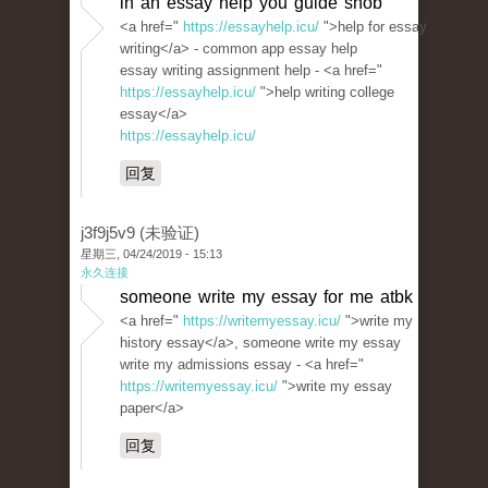
in an essay help you guide shob
<a href="
https://essayhelp.icu/
">help for essay
writing</a> - common app essay help
essay writing assignment help - <a href="
https://essayhelp.icu/
">help writing college
essay</a>
https://essayhelp.icu/
回复
j3f9j5v9 (未验证)
星期三, 04/24/2019 - 15:13
永久连接
someone write my essay for me atbk
<a href="
https://writemyessay.icu/
">write my
history essay</a>, someone write my essay
write my admissions essay - <a href="
https://writemyessay.icu/
">write my essay
paper</a>
回复