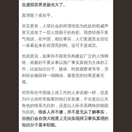
在虚拟世界发扬光大了。
真理呢？谁在乎。
并且更有，人情社会的所谓传统为此处的权威声
誉又添加了一层人情面子的色彩。我曾经很不客
气地说，在中国，相比事实，人们更愿意去信任
一条看起来长得漂亮的狗。这可不是戏言。
也就是说，如果你不能首先构建起广泛的人情网
络，就最好不要从事以推广事实真相为主体的工
作，比如知识分子、媒体、时政观察者等等，否
则你会被踩得一塌糊涂。最善意的结果是被无
视。
对所有在中国做上述工作的人来说都一样，也是
为什么你经常能看到他们在装傻，不论是以公共
角色的维系为目的，还是以人际关系网络的稳固
为目的。
很多人并不傻，并不是无从了解事实，
但他们会在很大程度上无法实现捍卫事实真理的
知识分子基本职能。