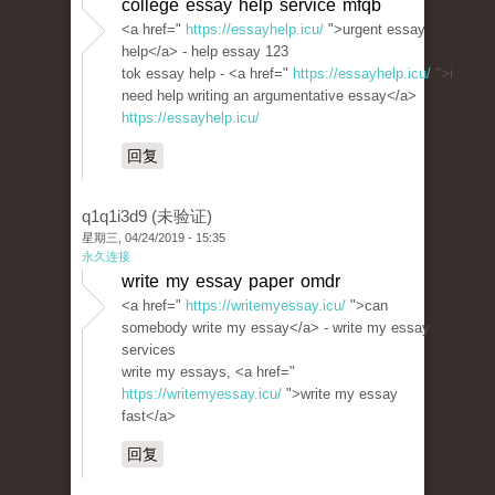
college essay help service mfqb
<a href="
https://essayhelp.icu/
">urgent essay
help</a> - help essay 123
tok essay help - <a href="
https://essayhelp.icu/
">i
need help writing an argumentative essay</a>
https://essayhelp.icu/
回复
q1q1i3d9 (未验证)
星期三, 04/24/2019 - 15:35
永久连接
write my essay paper omdr
<a href="
https://writemyessay.icu/
">can
somebody write my essay</a> - write my essay
services
write my essays, <a href="
https://writemyessay.icu/
">write my essay
fast</a>
回复