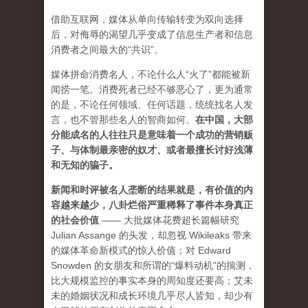
借助互联网，媒体从单向传输转变为双向选择
后，对侮辱的渴望几乎变成了信息生产者和信息
消费者之间最大的“共识”。
媒体拼命消费名人，不论什么人“火了”都能被新
闻捞一笔。消费死者已经不够恶心了，更为通常
的是，不论任何领域、任何话题，统统找名人发
言，也不管那些名人的智商如何。
在中国，大部
分能成名的人往往只是意味着一个成功的营销贩
子、与体制最亲密的奴才、或者最擅长讨好浅薄
和无知的骗子。
新闻和时评被名人垄断的结果就是，有价值的内
容越来越少，八卦烂俗严重稀释了事件本身真正
的社会价值
—— 大批媒体花费超长篇幅研究
Julian Assange 的头发，却忽视 Wikileaks 带来
的媒体革命新模式的惊人价值；对 Edward
Snowden 的女朋友和所谓的“爆料动机”的揣测，
比大规模监控的事实本身的周知度还要高；艾未
未的婚姻状况和成长环境几乎尽人皆知，却少有