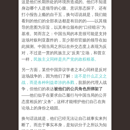
这是他们长期所处的环境所造成的。他们不知道
身边哪个人是领导的心腹、意识形态探子、还有
打小报告上瘾的自干五，换句话说就是，我们能
看到的他们的全部表达都是有目的的——以其领
导的意图为宗旨，以其单位颁布的“口径暗示”为
基准。简而言之：中国当局的本意很可能是支持
这场对叙利亚轰炸的，至少那些官媒的领导在如
此揣测。中国当局之所以在外交态度上表现为反
对，不过是一贯的民族主义“反美”立场，和普京
一样，
民族主义同样是共产党的政权根基。
另一方面，某些中国异议学者之本心同样是反对
这场战争的，因为他们了解：
这不是什么正义之
战，而是各种利益牵涉的杀戮
，肮脏的代理人战
争，但他们的表达
被他们的公共角色所绑架了
——他们似乎在要求自己履行与中国当局的公开
态度相反的“义务”，这样才能维护他们自己在舆
论场上的身份之稳固。
换句话说就是，他们已经无法让自己就事实来判
断了。而忠于事实本身，是知识分子之所以为知