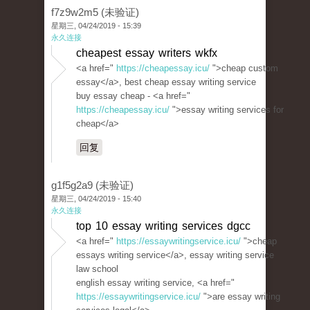
f7z9w2m5 (未验证)
星期三, 04/24/2019 - 15:39
永久连接
cheapest essay writers wkfx
<a href="
https://cheapessay.icu/
">cheap custom
essay</a>, best cheap essay writing service
buy essay cheap - <a href="
https://cheapessay.icu/
">essay writing services for
cheap</a>
回复
g1f5g2a9 (未验证)
星期三, 04/24/2019 - 15:40
永久连接
top 10 essay writing services dgcc
<a href="
https://essaywritingservice.icu/
">cheap
essays writing service</a>, essay writing service
law school
english essay writing service, <a href="
https://essaywritingservice.icu/
">are essay writing