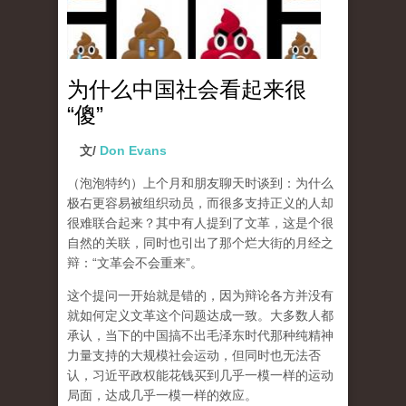
为什么中国社会看起来很
“傻”
文/
Don Evans
（泡泡特约）
上个月和朋友聊天时谈到：为什么
极右更容易被组织动员，而很多支持正义的人却
很难联合起来？其中有人提到了文革，这是个很
自然的关联，同时也引出了那个烂大街的月经之
辩：“文革会不会重来”。
这个提问一开始就是错的，因为辩论各方并没有
就如何定义文革这个问题达成一致。大多数人都
承认，当下的中国搞不出毛泽东时代那种纯精神
力量支持的大规模社会运动，但同时也无法否
认，习近平政权能花钱买到几乎一模一样的运动
局面，达成几乎一模一样的效应。