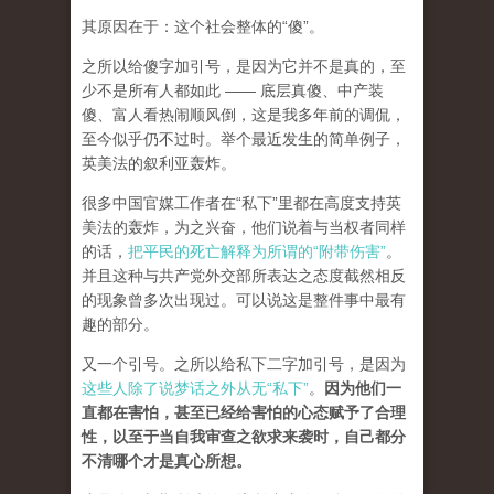
其原因在于：这个社会整体的“傻”。
之所以给傻字加引号，是因为它并不是真的，至
少不是所有人都如此 —— 底层真傻、中产装
傻、富人看热闹顺风倒，这是我多年前的调侃，
至今似乎仍不过时。举个最近发生的简单例子，
英美法的叙利亚轰炸。
很多中国官媒工作者在“私下”里都在高度支持英
美法的轰炸，为之兴奋，他们说着与当权者同样
的话，
把平民的死亡解释为所谓的“附带伤害”
。
并且这种与共产党外交部所表达之态度截然相反
的现象曾多次出现过。可以说这是整件事中最有
趣的部分。
又一个引号。之所以给私下二字加引号，是因为
这些人除了说梦话之外从无“私下”
。
因为他们一
直都在害怕，甚至已经给害怕的心态赋予了合理
性，以至于当自我审查之欲求来袭时，自己都分
不清哪个才是真心所想。