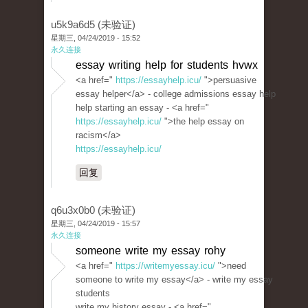
u5k9a6d5 (未验证)
星期三, 04/24/2019 - 15:52
永久连接
essay writing help for students hvwx
<a href="
https://essayhelp.icu/
">persuasive
essay helper</a> - college admissions essay help
help starting an essay - <a href="
https://essayhelp.icu/
">the help essay on
racism</a>
https://essayhelp.icu/
回复
q6u3x0b0 (未验证)
星期三, 04/24/2019 - 15:57
永久连接
someone write my essay rohy
<a href="
https://writemyessay.icu/
">need
someone to write my essay</a> - write my essay
students
write my history essay - <a href="