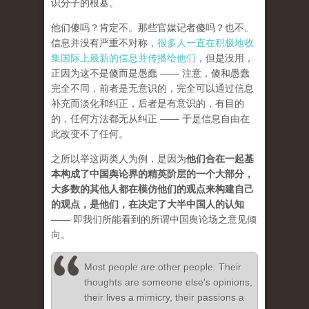
识分子的根基。
他们傻吗？肯定不。那些官媒记者傻吗？也不。
信息并没有严重不对称，
很多人一直在积极地收
集国际上最新的信息并传播给他们
，但是没用，
正因为这不是傻而是愚蠢 —— 注意，傻和愚蠢
完全不同，前者是无意识的，完全可以通过信息
补充而淡化和纠正，后者是有意识的，有目的
的，任何方法都无从纠正 —— 于是信息自由在
此改变不了任何。
之所以举这两类人为例，是因为
他们合在一起基
本构成了中国舆论界的精英阶层的一个大部分，
大多数的其他人都在模仿他们的观点来构建自己
的观点，是他们，在决定了大半中国人的认知
—— 即我们所能看到的所谓中国舆论场之意见倾
向。
Most people are other people. Their
thoughts are someone else's opinions,
their lives a mimicry, their passions a