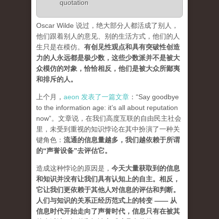
quotation
Oscar Wilde 说过，绝大部分人都活成了别人，
他们跟着别人的意见、别的生活方式，他们的人
生只是在模仿。
有创见性观点和具有突破性创造
力的人永远都是极少数，这些少数派并不是被大
众模仿的对象，恰恰相反，他们是被大众所鄙夷
和排斥的人
。
上个月，
aeon 发表了一篇文章
：“Say goodbye
to the information age: it’s all about reputation
now”。文章说，在我们高度互联的自由民主社会
里，未受到重视的知识悖论在其中扮演了一种关
键角色：
流通的信息量越多，我们越依赖于所谓
的“声誉设备”去评估它
。
造成这种悖论的原因是，
今天大量获取到的信息
和知识并没有让我们具有认知上的自主。相反，
它让我们更依赖于其他人对信息的评估和判断。
人们与知识的关系正经历范式上的转变 ——
从
信息时代开始走向了声誉时代，信息只有在被其