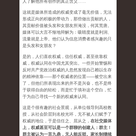
人了解他所有创作的真正含义……
这就是媒体所造成的权威变成了毫无价值，无法
形成正向的积极的带动力，那些做出贡献的人，
其贡献价值被头发和女朋友所淹没，何其荒唐。
媒体可以大言不惭地辩解为：吸睛度就是利润、
流量就是上帝。他们认为信息消费者感兴趣的只
是头发和女朋友？
是的，人们喜欢权威，信任权威，甚至依靠权
威，权威认同在中国尤其突出。一些开始警惕和
反对共产党政治权威的人忽然发现自己赖以生存
的精神依靠——那个权威者的位置——被空出来
了，但他们所表现出来的并不是兴奋，也不是终
于获得自由的轻松，而是忙于填补这个空白，忙
于为自己寻找一个新的权威来认同。
这是个很有趣的社会景观，从单位领导到高校教
授，从社会阶层到名校光环，无不被人们赋予了
权威的地位，于是信任之、屈从之，
在社交媒体
上，权威甚至可以是一个群聊的创建人：群主！
群主被认为一言九鼎，无人能反驳。家长制继续