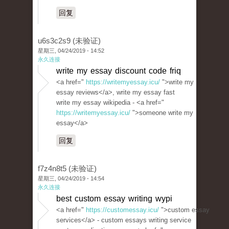
回复
u6s3c2s9 (未验证)
星期三, 04/24/2019 - 14:52
永久连接
write my essay discount code friq
<a href="
https://writemyessay.icu/
">write my
essay reviews</a>, write my essay fast
write my essay wikipedia - <a href="
https://writemyessay.icu/
">someone write my
essay</a>
回复
f7z4n8t5 (未验证)
星期三, 04/24/2019 - 14:54
永久连接
best custom essay writing wypi
<a href="
https://customessay.icu/
">custom essay
services</a> - custom essays writing service