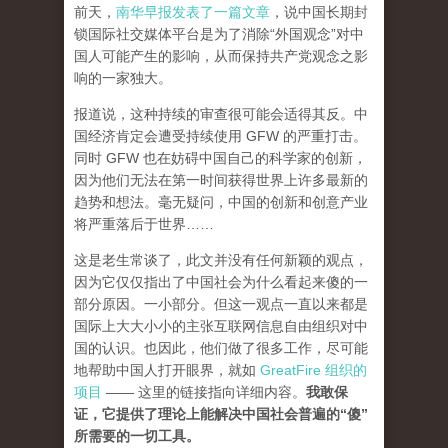
前天，
南华早报发表了一篇文章
，说中国长期封
锁国际社交媒体平台是为了消除“外国观念”对中
国人可能产生的影响，从而保持共产党观念之影
响的一家独大。
报道说，这种持续的审查很可能会适得其反。中
国经济肯定会遭受持续使用 GFW 的严重打击。
同时 GFW 也在妨碍中国自己的科学家的创新，
因为他们无法在第一时间获得世界上许多最新的
趋势和想法。毫无疑问，中国的创新和创意产业
将严重落后于世界……
这是老生常谈了，此文并没有任何新颖的观点，
因为它仅仅指出了中国社会为什么看起来傻的一
部分原因。一小部分。但这一观点一直以来都是
国际上大大小小的主张互联网信息自由组织对中
国的认识。也因此，他们做了很多工作，尽可能
地帮助中国人打开眼界，就如
GreatFire 组织的
项目
—— 这里的链接指向详细内容。
我敢保
证，它提供了理论上能解决中国社会普遍的“傻”
所需要的一切工具。