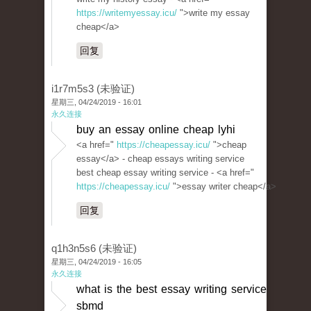
https://writemyessay.icu/
">write my essay
cheap</a>
回复
i1r7m5s3 (未验证)
星期三, 04/24/2019 - 16:01
永久连接
buy an essay online cheap lyhi
<a href="
https://cheapessay.icu/
">cheap
essay</a> - cheap essays writing service
best cheap essay writing service - <a href="
https://cheapessay.icu/
">essay writer cheap</a>
回复
q1h3n5s6 (未验证)
星期三, 04/24/2019 - 16:05
永久连接
what is the best essay writing service
sbmd