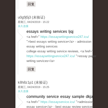
回复
u0g9j5j3 (未验证)
星期三, 04/24/2019 - 15:22
永久连接
essays writing services ljqj
<a href="
https://essaywritingservice247.icu/
">best essays writing service</a> - admission
essay writing services
college essay writing service reviews, <a href="
https://essaywritingservice247.icu/
">essay paper
writing services</a>
回复
k8h8z1p1 (未验证)
星期三, 04/24/2019 - 15:25
永久连接
community service essay sample dkja
<a href="
https://essayservice.icu/
">admission
essay service</a> - best essay review services