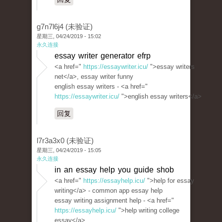
g7n7l6j4 (未验证)
星期三, 04/24/2019 - 15:02
永久连接
essay writer generator efrp
<a href="
https://essaywriter.icu/
">essay writers
net</a>, essay writer funny
english essay writers - <a href="
https://essaywriter.icu/
">english essay writers</a>
回复
l7r3a3x0 (未验证)
星期三, 04/24/2019 - 15:05
永久连接
in an essay help you guide shob
<a href="
https://essayhelp.icu/
">help for essay
writing</a> - common app essay help
essay writing assignment help - <a href="
https://essayhelp.icu/
">help writing college
essay</a>