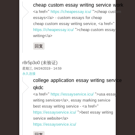
cheap custom essay writing service work
<a href="
https://cheapessay.icu/
">cheap custom
essays</a> - custom essays for cheap
cheap custom essay writing service, <a href="
https://cheapessay.icu/
">cheap custom essay
writing</a>
回复
r8r5p3o0 (未验证)
星期三, 04/24/2019 - 14:59
永久连接
college application essay writing service
qkdc
<a href="
https://essayservice.icu/
">usa essay
writing services</a>, essay marking service
best essay writing service - <a href="
https://essayservice.icu/
">best essay writing
service website</a>
https://essayservice.icu/
回复