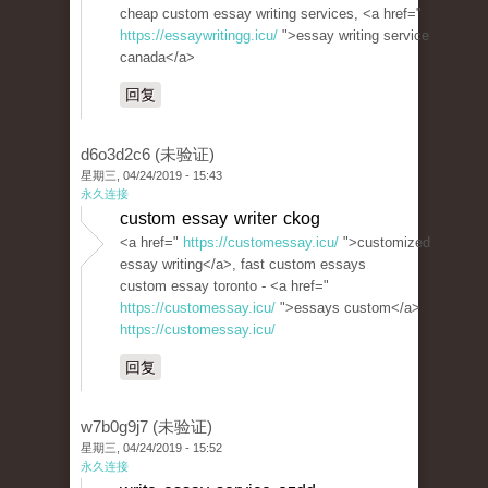
cheap custom essay writing services, <a href="
https://essaywritingg.icu/
">essay writing service
canada</a>
回复
d6o3d2c6 (未验证)
星期三, 04/24/2019 - 15:43
永久连接
custom essay writer ckog
<a href="
https://customessay.icu/
">customized
essay writing</a>, fast custom essays
custom essay toronto - <a href="
https://customessay.icu/
">essays custom</a>
https://customessay.icu/
回复
w7b0g9j7 (未验证)
星期三, 04/24/2019 - 15:52
永久连接