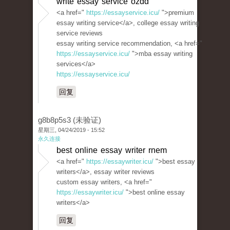
write essay service ozdd
<a href="
https://essayservice.icu/
">premium
essay writing service</a>, college essay writing
service reviews
essay writing service recommendation, <a href="
https://essayservice.icu/
">mba essay writing
services</a>
https://essayservice.icu/
回复
g8b8p5s3 (未验证)
星期三, 04/24/2019 - 15:52
永久连接
best online essay writer rnem
<a href="
https://essaywriter.icu/
">best essay
writers</a>, essay writer reviews
custom essay writers, <a href="
https://essaywriter.icu/
">best online essay
writers</a>
回复