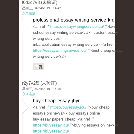
l6d2c7v8 (未验证)
星期三, 04/24/2019 - 14:42
永久连接
professional essay writing service krdl
<a href="
https://essaywritingservice.icu/
">law
school essay writing service</a> - custom essay
writing services
mba application essay writing service - <a href="
https://essaywritingservice.icu/
">best cheap essay
writing service</a>
回复
r2y7v2f9 (未验证)
星期三, 04/24/2019 - 14:45
永久连接
buy cheap essay jbyr
<a href="
https://buyessay.icu/
">buy cheap
essays online</a> - buy essays online
buy essay papers cheap, <a href="
https://buyessay.icu/
">buying essays online</a>
https://buyessay.icu/