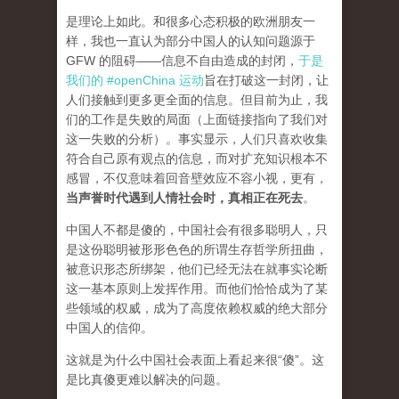
是理论上如此。和很多心态积极的欧洲朋友一
样，我也一直认为部分中国人的认知问题源于
GFW 的阻碍——信息不自由造成的封闭，
于是
我们的 #openChina 运动
旨在打破这一封闭，让
人们接触到更多更全面的信息。但目前为止，我
们的工作是失败的局面（
上面链接指向了我们对
这一失败的分析
）。事实显示，人们只喜欢收集
符合自己原有观点的信息，而对扩充知识根本不
感冒，不仅意味着回音壁效应不容小视，更有，
当声誉时代遇到人情社会时，真相正在死去
。
中国人不都是傻的，中国社会有很多聪明人，只
是这份聪明被形形色色的所谓生存哲学所扭曲，
被意识形态所绑架，他们已经无法在就事实论断
这一基本原则上发挥作用。而他们恰恰成为了某
些领域的权威，成为了高度依赖权威的绝大部分
中国人的信仰。
这就是为什么中国社会表面上看起来很“傻”。这
是比真傻更难以解决的问题。