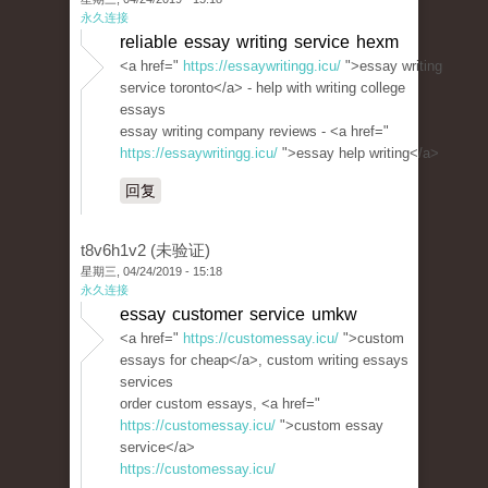
永久连接
reliable essay writing service hexm
<a href="
https://essaywritingg.icu/
">essay writing
service toronto</a> - help with writing college
essays
essay writing company reviews - <a href="
https://essaywritingg.icu/
">essay help writing</a>
回复
t8v6h1v2 (未验证)
星期三, 04/24/2019 - 15:18
永久连接
essay customer service umkw
<a href="
https://customessay.icu/
">custom
essays for cheap</a>, custom writing essays
services
order custom essays, <a href="
https://customessay.icu/
">custom essay
service</a>
https://customessay.icu/