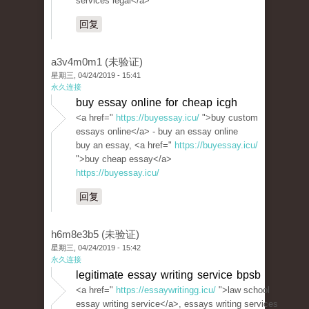
services legal</a>
回复
a3v4m0m1 (未验证)
星期三, 04/24/2019 - 15:41
永久连接
buy essay online for cheap icgh
<a href="
https://buyessay.icu/
">buy custom
essays online</a> - buy an essay online
buy an essay, <a href="
https://buyessay.icu/
">buy cheap essay</a>
https://buyessay.icu/
回复
h6m8e3b5 (未验证)
星期三, 04/24/2019 - 15:42
永久连接
legitimate essay writing service bpsb
<a href="
https://essaywritingg.icu/
">law school
essay writing service</a>, essays writing services