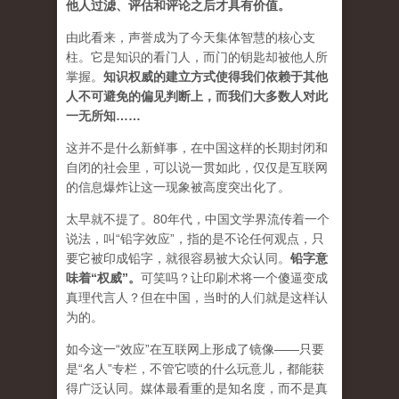
他人过滤、评估和评论之后才具有价值。
由此看来，声誉成为了今天集体智慧的核心支
柱。它是知识的看门人，而门的钥匙却被他人所
掌握。
知识权威的建立方式使得我们依赖于其他
人不可避免的偏见判断上，而我们大多数人对此
一无所知……
这并不是什么新鲜事，在中国这样的长期封闭和
自闭的社会里，可以说一贯如此，仅仅是互联网
的信息爆炸让这一现象被高度突出化了。
太早就不提了。80年代，中国文学界流传着一个
说法，叫“铅字效应”，指的是不论任何观点，只
要它被印成铅字，就很容易被大众认同。
铅字意
味着“权威”
。
可笑吗？让印刷术将一个傻逼变成
真理代言人？但在中国，当时的人们就是这样认
为的。
如今这一“效应”在互联网上形成了镜像——只要
是“名人”专栏，不管它喷的什么玩意儿，都能获
得广泛认同。媒体最看重的是知名度，而不是真