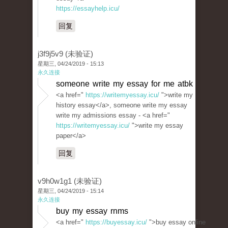
https://essayhelp.icu/
回复
j3f9j5v9 (未验证)
星期三, 04/24/2019 - 15:13
永久连接
someone write my essay for me atbk
<a href="
https://writemyessay.icu/
">write my
history essay</a>, someone write my essay
write my admissions essay - <a href="
https://writemyessay.icu/
">write my essay
paper</a>
回复
v9h0w1g1 (未验证)
星期三, 04/24/2019 - 15:14
永久连接
buy my essay rnms
<a href="
https://buyessay.icu/
">buy essay online