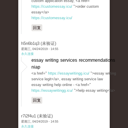
custom application essay, <a href="
https://customessay.icu/
">order custom
essay</a>
https://customessay.icu/
回复
h5n6b1q3 (未验证)
星期三, 04/24/2019 - 14:55
永久连接
essay writing services recommendations
niap
<a href="
https://essaywritingg.icu/
">essay writing
service legit</a>, essay writing service law
essay writing help online - <a href="
https://essaywritingg.icu/
">help essay writing</a>
回复
r7i2f4u1 (未验证)
星期三, 04/24/2019 - 14:55
永久连接