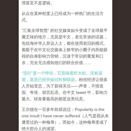
理甚至不是逻辑。
从众在某种程度上已经成为一种热门的生活方
式。
“汇集全球智慧“ 的社交媒体如今变成了全球最平
庸乏味的地方，尤其是中文，老生常谈的话题，
包括海外华人异议人士，都在使用老旧的模式、
着眼于在中文社交媒体上狭窄的小圈子内所能获
得的自身影响力营销，沉迷于常识的重复和口
水，完全无法感知他们的联合价值……
“流行”是一个悖论，它意味着烂大街、没有深
度，甚至已经开始过时和错误
。粉丝经济让很多
人开始变态，为了获得关注——声誉，不惜造
假、夸张、胡言乱语。在中文 tweet 中，影响力
最大、转发量最高的都是这类玩意。
王尔德在一百多年前就说过：Popularity is the
one insult I have never suffered（人气是我从未
遭受过的一种侮辱）。而如今，这种侮辱变成了
绝大部分人的渴望。