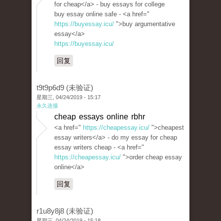
for cheap</a> - buy essays for college
buy essay online safe - <a href="
https://buyessay.icu/
">buy argumentative
essay</a>
https://buyessay.icu/
回复
t9t9p6d9 (未验证)
星期三, 04/24/2019 - 15:17
永久连接
cheap essays online rbhr
<a href="
https://cheapessay.icu/
">cheapest
essay writers</a> - do my essay for cheap
essay writers cheap - <a href="
https://cheapessay.icu/
">order cheap essay
online</a>
回复
r1u8y8j8 (未验证)
星期三, 04/24/2019 - 15:18