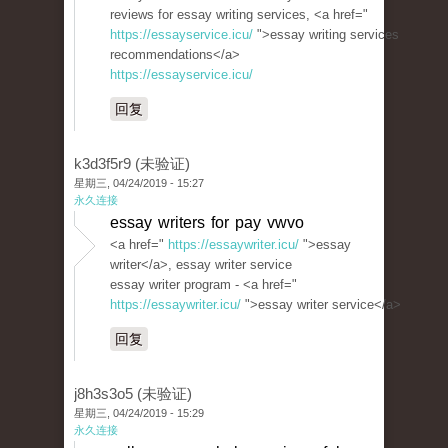
reviews for essay writing services, <a href="
https://essayservice.icu/
">essay writing services
recommendations</a>
https://essayservice.icu/
回复
k3d3f5r9 (未验证)
星期三, 04/24/2019 - 15:27
永久连接
essay writers for pay vwvo
<a href="
https://essaywriter.icu/
">essay
writer</a>, essay writer service
essay writer program - <a href="
https://essaywriter.icu/
">essay writer service</a>
回复
j8h3s3o5 (未验证)
星期三, 04/24/2019 - 15:29
永久连接