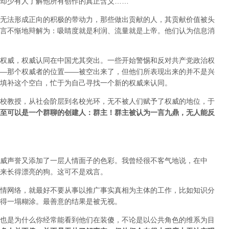
却少有人了解他所有创作的真正含义……
无法形成正向的积极的带动力，那些做出贡献的人，其贡献价值被头
言不惭地辩解为：吸睛度就是利润、流量就是上帝。他们认为信息消
权威，权威认同在中国尤其突出。一些开始警惕和反对共产党政治权
—那个权威者的位置——被空出来了，但他们所表现出来的并不是兴
填补这个空白，忙于为自己寻找一个新的权威来认同。
校教授，从社会阶层到名校光环，无不被人们赋予了权威的地位，于
至可以是一个群聊的创建人：群主！群主被认为一言九鼎，无人能反
威声誉又添加了一层人情面子的色彩。我曾经很不客气地说，在中
来长得漂亮的狗。这可不是戏言。
情网络，就最好不要从事以推广事实真相为主体的工作，比如知识分
得一塌糊涂。最善意的结果是被无视。
也是为什么你经常能看到他们在装傻，不论是以公共角色的维系为目