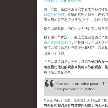
同样是共产党的政权根基。
另一方面，某些中国异议学者之本心同样是
益牵涉的杀戮
，肮脏的代理人战争，但他们
国当局的公开态度相反的“义务”，这样才
换句话说就是，他们已经无法让自己就事实
他们傻吗？肯定不。那些官媒记者傻吗？也
信息并传播给他们
，但是没用，正因为这不
全可以通过信息补充而淡化和纠正，后者是
改变不了任何。
之所以举这两类人为例，是因为
他们合在一
都在模仿他们的观点来构建自己的观点，
舆论场之意见倾向。
Most people are other people. Thei
their passions a quotation
Oscar Wilde 说过，绝大部分人都
有创见性观点和具有突破性创造力的人永远