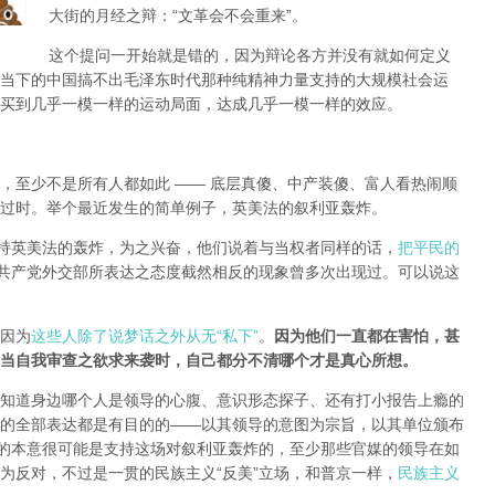
大街的月经之辩：“文革会不会重来”。
这个提问一开始就是错的，因为辩论各方并没有就如何定义
当下的中国搞不出毛泽东时代那种纯精神力量支持的大规模社会运
买到几乎一模一样的运动局面，达成几乎一模一样的效应。
，至少不是所有人都如此 —— 底层真傻、中产装傻、富人看热闹顺
过时。举个最近发生的简单例子，英美法的叙利亚轰炸。
支持英美法的轰炸，为之兴奋，他们说着与当权者同样的话，
把平民的
共产党外交部所表达之态度截然相反的现象曾多次出现过。可以说这
因为
这些人除了说梦话之外从无“私下”
。
因为他们一直都在害怕，甚
当自我审查之欲求来袭时，自己都分不清哪个才是真心所想。
知道身边哪个人是领导的心腹、意识形态探子、还有打小报告上瘾的
的全部表达都是有目的的——以其领导的意图为宗旨，以其单位颁布
局的本意很可能是支持这场对叙利亚轰炸的，至少那些官媒的领导在如
为反对，不过是一贯的民族主义“反美”立场，和普京一样，
民族主义