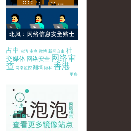
占中
社
台湾
审查
微博
新闻自由
网络审
交媒体
网络安全
查
香港
翻墙
网络监控
隐私
更多
pao-pao-banner-mirror-site-120814.jpg