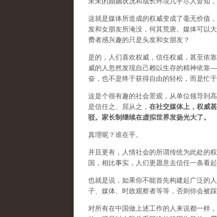
未未的婚姻状况和成长环境几乎尽人皆知，
这就是媒体所造成的权威变成了毫无价值，
发和女朋友所淹没，何其荒唐。媒体可以大
费者感兴趣的只是头发和女朋友？
是的，人们喜欢权威，信任权威，甚至依靠
威的人忽然发现自己赖以生存的精神依靠—
奋，也不是终于获得自由的轻松，而是忙于
这是个很有趣的社会景观，从单位领导到高
是信任之、屈从之，
在社交媒体上，权威甚
驳。家长制继续在虚拟世界发扬光大了。
真理呢？谁在乎。
并且更有，人情社会的所谓传统为此处的权
国，相比事实，人们更愿意去信任一条看起
也就是说，如果你不能首先构建起广泛的人
子、媒体、时政观察者等等，否则你会被踩
对所有在中国做上述工作的人来说都一样，