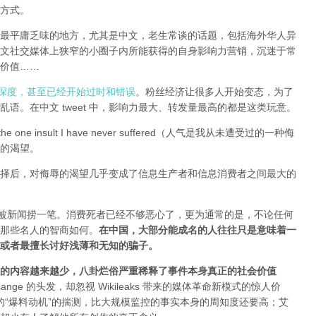
方式。
全球最平庸乏味的地方，尤其是中文，老生常谈的话题，包括海外华人异
文社交媒体上狭窄的小圈子内所能获得的自身影响力营销，沉迷于常
价值……
有深度，甚至已经开始过时和错误
。粉丝经济让很多人开始变态，为了
语。在中文 tweet 中，影响力最大、转发量最高的都是这类玩意。
e one insult I have never suffered（人气是我从未遭受过的一种侮
的渴望。
择后，对侮辱的渴望几乎变成了信息生产者和信息消费者之间最大的
能被新闻捞一笔。消费死者已经不够恶心了，更为通常的是，不论任何
那些名人的智商如何。
在中国，大部分能成名的人往往只是意味着一
或者最擅长讨好浅薄和无知的骗子。
的内容越来越少，八卦烂俗严重稀释了事件本身真正的社会价值
sange 的头发，却忽视 Wikileaks 带来的媒体革命新模式的惊人价
友和所谓的“爆料动机”的揣测，比大规模监控的事实本身的周知度还要高；艾