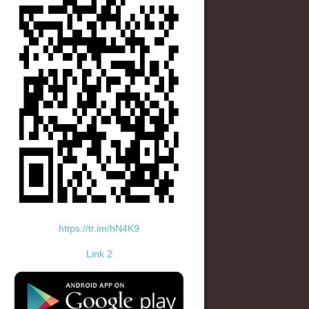
https://tr.im/hN4K9
Link 2
standard-icon-googleplay-app-store.png