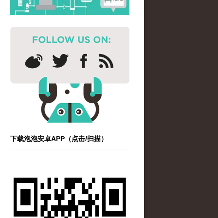
下载泡泡安卓APP（点击/扫描）