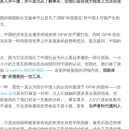
多人并不傻，并不是无从了解事实，但他们会在很大程度上无法实现
期封锁国际社交媒体平台是为了消除“外国观念”对中国人可能产生的
大。
中国经济肯定会遭受持续使用 GFW 的严重打击。同时 GFW 也在
法在第一时间获得世界上许多最新的趋势和想法。毫无疑问，中国的
点，因为它仅仅指出了中国社会为什么看起来傻的一部分原因。一小
小小的主张互联网信息自由组织对中国的认识。也因此，他们做了很
就如
GreatFire 组织的项目
—— 这里的链接指向详细内容。
我敢保
“傻”所需要的一切工具。
一样，我也一直认为部分中国人的认知问题源于 GFW 的阻碍——信
ina 运动
旨在打破这一封闭，让人们接触到更多更全面的信息。但
链接指向了我们对这一失败的分析
）。事实显示，人们只喜欢收集符
不感冒，不仅意味着回音壁效应不容小视，更有，
当声誉时代遇到人
，只是这份聪明被形形色色的所谓生存哲学所扭曲，被意识形态所绑