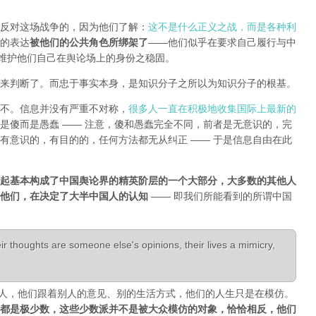
反对这场战争的，因为他们了解：
这不是什么正义之战，而是各种利
的表达
被他们的公共角色所绑架了
——他们似乎在要求自己履行与中
能维护他们自己在舆论场上的身份之稳固。
来判断了。而忠于事实本身，是知识分子之所以为知识分子的根基。
不。信息并没有严重不对称，
很多人一直在积极地收集国际上最新的
是傻而是愚蠢 —— 注意，傻和愚蠢完全不同，前者是无意识的，完
有意识的，有目的的，任何方法都无从纠正 —— 于是信息自由在此
起基本构成了中国舆论界的精英阶层的一个大部分，大多数的其他人
是他们，在决定了大半中国人的认知
—— 即我们所能看到的所谓中国
r thoughts are someone else's opinions, their lives a mimicry,
活成了别人，他们跟着别人的意见、别的生活方式，他们的人生只是在模仿。
都是极少数，这些少数派并不是被大众模仿的对象，恰恰相反，他们