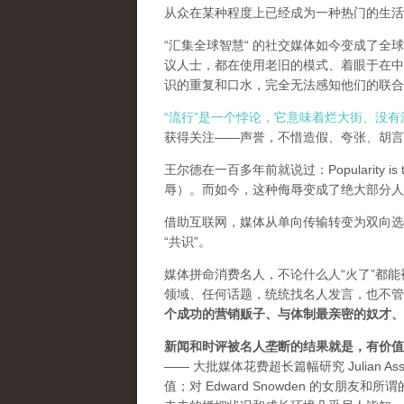
从众在某种程度上已经成为一种热门的生活
“汇集全球智慧“ 的社交媒体如今变成了
议人士，都在使用老旧的模式、着眼于在中
识的重复和口水，完全无法感知他们的联合
“流行”是一个悖论，它意味着烂大街、没
获得关注——声誉，不惜造假、夸张、胡言乱
王尔德在一百多年前就说过：Popularity is th
辱）。而如今，这种侮辱变成了绝大部分人
借助互联网，媒体从单向传输转变为双向选
“共识”。
媒体拼命消费名人，不论什么人“火了”都
领域、任何话题，统统找名人发言，也不管
个成功的营销贩子、与体制最亲密的奴才、
新闻和时评被名人垄断的结果就是，有价值
—— 大批媒体花费超长篇幅研究 Julian As
值；对 Edward Snowden 的女朋