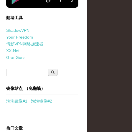
翻墙工具
ShadowVPN
Your Freedom
倩影VPN网络加速器
XX-Net
GranGorz
搜索表单
搜索
镜像站点 （免翻墙）
泡泡
镜像
#1
泡泡
镜像#2
热门文章