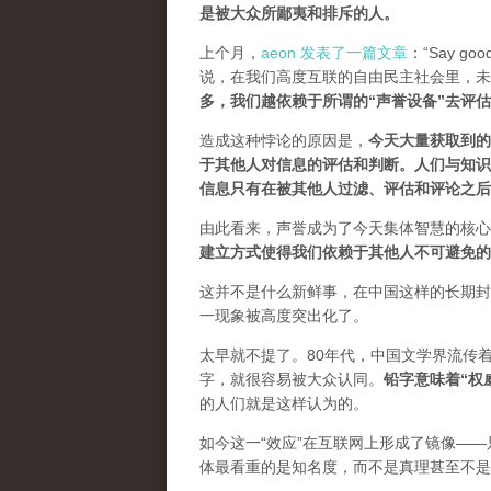
是被大众所鄙夷和排斥的人
。
上个月，
aeon 发表了一篇文章
：“Say goodb
说，在我们高度互联的自由民主社会里，未
多，我们越依赖于所谓的“声誉设备”去评
造成这种悖论的原因是，
今天大量获取到的
于其他人对信息的评估和判断。
人们与知识
信息只有在被其他人过滤、评估和评论之后
由此看来，声誉成为了今天集体智慧的核心
建立方式使得我们依赖于其他人不可避免的
这并不是什么新鲜事，在中国这样的长期封
一现象被高度突出化了。
太早就不提了。80年代，中国文学界流传
字，就很容易被大众认同。
铅字意味着“权
的人们就是这样认为的。
如今这一“效应”在互联网上形成了镜像——
体最看重的是知名度，而不是真理甚至不是