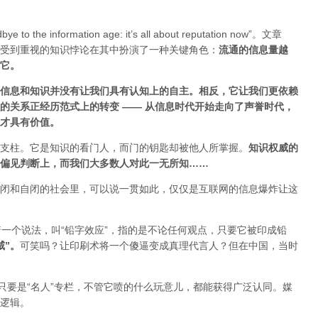
ye to the information age: it’s all about reputation now”。文章
受到重视的知识悖论在其中扮演了一种关键角色：
流通的信息量越
估它
。
信息和知识并没有让我们具有认知上的自主。相反，它让我们更依赖
的关系正经历范式上的转变 ——
从信息时代开始走向了声誉时代，
才具有价值。
支柱。它是知识的看门人，而门的钥匙却被他人所掌握。
知识权威的
偏见判断上，而我们大多数人对此一无所知……
闭和自闭的社会里，可以说一贯如此，仅仅是互联网的信息爆炸让这
着一个说法，叫“铅字效应”，指的是不论任何观点，只要它被印成铅
威”
。
可笑吗？让印刷术将一个傻逼变成真理代言人？但在中国，当时
只要是“名人”专栏，不管它喷的什么玩意儿，都能获得广泛认同。媒
逻辑。