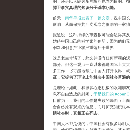
的，还是以人际关系网络的稳固为目的。
很
捍卫事实真理的知识分子基本职能。
前天，
南华早报发表了一篇文章
，说中国长
影响，从而保持共产党观念之影响的一家独
报道说，这种持续的审查很可能会适得其反。
妨碍中国自己的科学家的创新，因为他们无
创新和创意产业将严重落后于世界……
这是老生常谈了，此文并没有任何新颖的观
部分。但这一观点一直以来都是国际上大大
多工作，尽可能地帮助中国人打开眼界，
证，它提供了理论上能解决中国社会普遍的
是理论上如此。和很多心态积极的欧洲朋友
息不自由造成的封闭，
于是我们的 #openCh
目前为止，我们的工作是失败的局面（
上面
合自己原有观点的信息，而对扩充知识根本
情社会时，真相正在死去
。
中国人不都是傻的，中国社会有很多聪明人