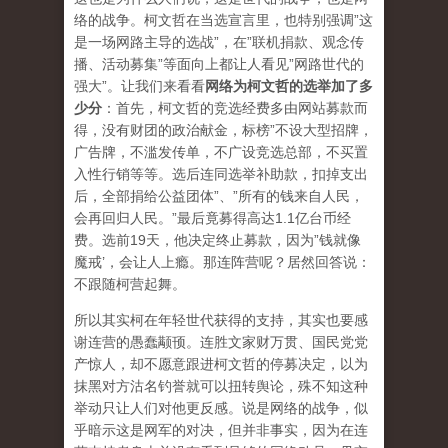
络的战争。柯文哲在当选宣言里，也特别强调”这
是一场网路主导的选战”，在”联机捐款、观念传
播、活动募集”等面向上都让人看见”网路世代的
强大”。让我们来看看
网络为柯文哲的选举加了多
少分
：首先，柯文哲的竞选经费多由网站募款而
得，没有财团的政治献金，标榜”不设大型招牌，
广告牌，不滥发传单，不广设竞选总部，不买置
入性行销等等。选后连同选举补助款，扣掉支出
后，全部捐给公益团体”、”所有的钱来自人民，
会再回归人民。”最后竟募得高达1.1亿台币经
费。选前19天，他决定终止募款，因为”钱就像
魔戒’，会让人上瘾。那连阵营呢？居然回答说：
不跟随柯营起舞。
所以其实柯在年轻世代获得的支持，其实也要感
谢连营的愚蠢颟顸。连胜文家财万贯、国民党党
产惊人，却不愿意跟进柯文哲的停募决定，以为
抹黑对方沽名钓誉就可以扭转舆论，殊不知这种
举动只让人们对他更反感。说是网络的战争，似
乎暗示这是网军的对决，但并非事实，因为在连