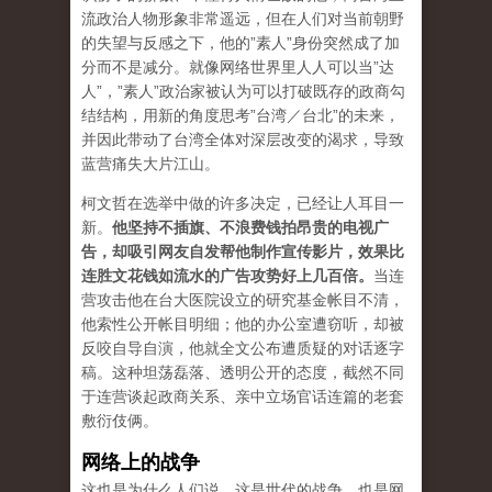
流政治人物形象非常遥远，但在人们对当前朝野
的失望与反感之下，他的”素人”身份突然成了加
分而不是减分。就像网络世界里人人可以当”达
人”，”素人”政治家被认为可以打破既存的政商勾
结结构，用新的角度思考”台湾／台北”的未来，
并因此带动了台湾全体对深层改变的渴求，导致
蓝营痛失大片江山。
柯文哲在选举中做的许多决定，已经让人耳目一
新。
他坚持不插旗、不浪费钱拍昂贵的电视广
告，却吸引网友自发帮他制作宣传影片，效果比
连胜文花钱如流水的广告攻势好上几百倍。
当连
营攻击他在台大医院设立的研究基金帐目不清，
他索性公开帐目明细；他的办公室遭窃听，却被
反咬自导自演，他就全文公布遭质疑的对话逐字
稿。这种坦荡磊落、透明公开的态度，截然不同
于连营谈起政商关系、亲中立场官话连篇的老套
敷衍伎俩。
网络上的战争
这也是为什么人们说，这是世代的战争，也是网