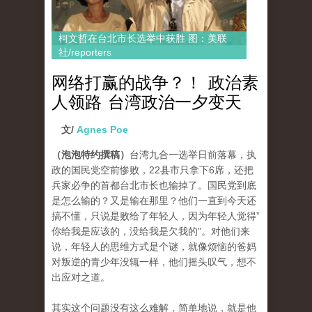
柯文哲在台北市长选举中获胜 图：美联
社/reporters
网络打赢的战争？！ 政治素
人领路 台湾政治一夕变天
文/
Agnes Poe
（泡泡特约撰稿）
台湾九合一选举日前落幕，执
政的国民党空前惨败，22县市只拿下6席，还把
兵家必争的首都台北市长也输掉了。国民党到底
是怎么输的？又是输在那里？他们一直到今天还
搞不懂，只说是败给了年轻人，因为年轻人觉得”
你给我是应该的，没给我是欠我的”。对他们来
说，年轻人的思维方式是个谜，就像烦恼的爸妈
对叛逆的青少年没辄一样，他们摇头叹气，想不
出应对之道。
其实这个问题没有这么难解，简单地说，就是他