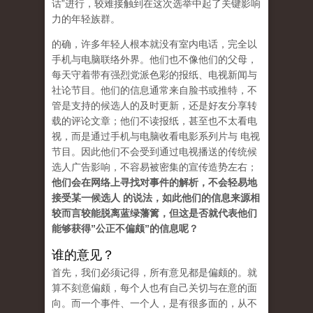
话”进行，较难接触到在这次选举中起了关键影响
力的年轻族群。
的确，许多年轻人根本就没有室内电话，完全以
手机与电脑联络外界。他们也不像他们的父母，
每天守着带有强烈党派色彩的报纸、电视新闻与
社论节目。他们的信息通常来自脸书或推特，不
管是支持的候选人的及时更新，还是好友分享转
载的评论文章；他们不读报纸，甚至也不太看电
视，而是通过手机与电脑收看电影系列片与 电视
节目。因此他们不会受到通过电视播送的传统候
选人广告影响，不容易被密集的宣传造势左右；
他们会在网络上寻找对事件的解析，不会轻易地
接受某一候选人 的说法，如此他们的信息来源相
较而言较能脱离蓝绿藩篱，但这是否就代表他们
能够获得”公正不偏颇”的信息呢？
谁的意见？
首先，我们必须记得，所有意见都是偏颇的。就
算不刻意偏颇，每个人也有自己关切与在意的面
向。而一个事件、一个人，是有很多面的，从不