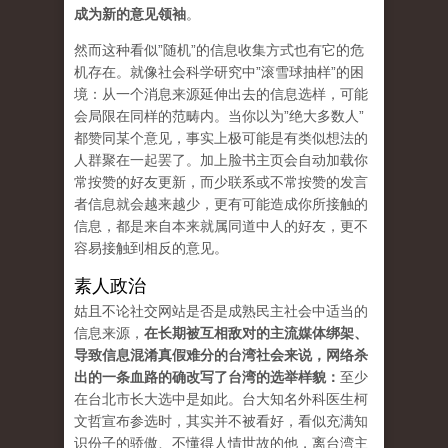
成为新的意见领袖
。
然而这种看似”随机”的信息收集方式也有它的危
机存在。就像社会科学研究中”滚雪球抽样”的困
境：从一个消息来源延伸出去的信息选样，可能
会局限在同样的范畴内。当你以为”绝大多数人”
都赞同某个意见，事实上极可能是有类似想法的
人群聚在一起罢了。加上脸书主页会自动加载你
常按赞的好友更新，而少联系或不常按赞的发言
者信息就会越来越少，更有可能造成你所接触的
信息，都是来自本来就属同道中人的好友，更不
容易接触到相反的意见。
素人政治
姑且不论社交网站是否是成熟民主社会中适当的
信息来源，
在长期被互相敌对的主流媒体绑架、
导致信息混淆真假难分的台湾社会来说，网络杀
出的一条血路的确改写了台湾的选举样貌：
至少
在台北市长大选中是如此。台大知名外科医生柯
文哲宣布参选时，其实并不被看好，看似充满知
识份子的骄傲、不懂得人情世故的他，离台湾主