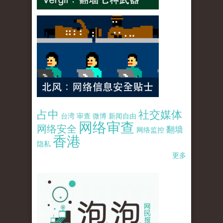
占中
社交媒体
台湾
审查
微博
新闻自由
网络审查
网络安全
翻墙
网络监控
香港
隐私
更多
pao-pao-banner-mirror-site-120814.jpg