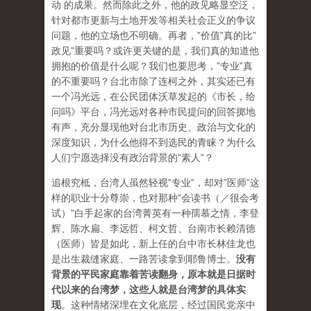
动 的成果。然而除此之外，他的政见略显空泛，
针对都市更新与土地开发等相关社会正义的争议
问题，他的立场也不明确。再者，”价值”真的比”
政见”重要吗？或许更关键的是，我们真的知道他
拥抱的价值是什么呢？我们也要思考，”专业”真
的不重要吗？台北市除了连柯之外，其实还已有
一个冯光远，在公民团体沃草发起的《市长，给
问吗》平台，冯光远对各种市民提问的回答掷地
有声，充分显现他对台北市历史、政治与文化的
深度知识，为什么他得不到选民的青睐？为什么
人们宁愿选择没有政治背景的”素人”？
追根究柢，台湾人虽然轻视”专业”，却对”医师”这
样的职业十分尊崇，也对那种”会读书（／很会考
试）”白手起家的台湾菁英有一种孺慕之情，李登
辉、陈水扁、李远哲、柯文哲、台南市长赖清德
（医师）皆是如此，新上任的台中市长林佳龙也
是出生裁缝家庭、一路苦读拿到耶鲁博士。
没有
背景的平民家庭靠着苦读翻身，原本就是日据时
代以来的台湾梦，这些人就是台湾梦的具体实
现
。这种情绪深埋在文化底层，经过国民党亲中