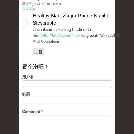
星期五, 05/31/2019 - 00:00
永久连接
Healthy Man Viagra Phone Number
Stevprople
Cephalexin In Nursing Bitches <a
href=
http://bmpha.com>levitra
gratuit</a> Alcohol
And Cephalexin
回复
冒个泡吧！
用户名
标题
Comment
*