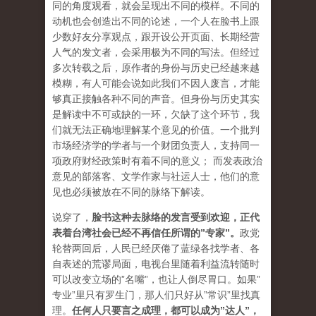
同的角度观看，就会呈现出不同的模样。不同的
动机也会创造出不同的论述，一个人在脸书上跟
少数好友分享观点，跟开设公开页面、长期经营
人气的发文者，会采用极为不同的写法。但经过
多次转载之后，原作者的身份与历史已经越来越
模糊，有人可能会说如此我们不因人废言，才能
够真正接触各种不同的声音。但身份与历史其实
是解读中不可或缺的一环，欠缺了这个环节，我
们就无法正确地理解某个意见的价值。一个批判
市场经济学的学者与一个财团负责人，支持同一
项政府财经政策时有着不同的意义； 而发表政治
意见的部落客、文学作家与社运人士，他们的意
见也必须被放在不同的脉络下解读。
说穿了，
脸书这种去脉络的发言受到欢迎，正代
表着台湾社会已经不再信任所谓的”专家”。
政党
轮替两回后，人民已经厌倦了蓝绿各找学者、各
自表述的荒谬局面，电视台里随着利益流转随时
可以改变立场的”名嘴”，也让人倒尽胃口。如果”
专业”里只有罗生门，那人们只好从”常识”里找真
理。
任何人只要言之成理，都可以成为”达人”，