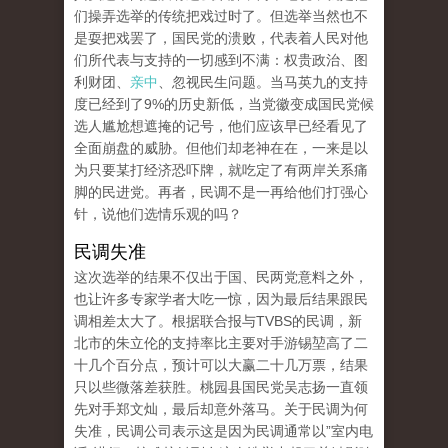
们操弄选举的传统把戏过时了。但选举当然也不
是耍把戏罢了，国民党的溃败，代表着人民对他
们所代表与支持的一切感到不满：权贵政治、图
利财团、
亲中
、忽视民生问题。当马英九的支持
度已经到了9%的历史新低，当党徽变成国民党候
选人尴尬想遮掩的记号，他们应该早已经看见了
全面崩盘的威胁。但他们却老神在在，一来是以
为只要某打经济恐吓牌，就吃定了有两岸关系痛
脚的民进党。再者，民调不是一再给他们打强心
针，说他们选情乐观的吗？
民调失准
这次选举的结果不仅出于国、民两党意料之外，
也让许多专家学者大吃一惊，因为最后结果跟民
调相差太大了。根据联合报与TVBS的民调，新
北市的朱立伦的支持率比主要对手游锡堃高了二
十几个百分点，预计可以大赢二十几万票，结果
只以些微落差获胜。桃园县国民党吴志扬一直领
先对手郑文灿，最后却意外落马。关于民调为何
失准，民调公司表示这是因为民调通常以”室内电