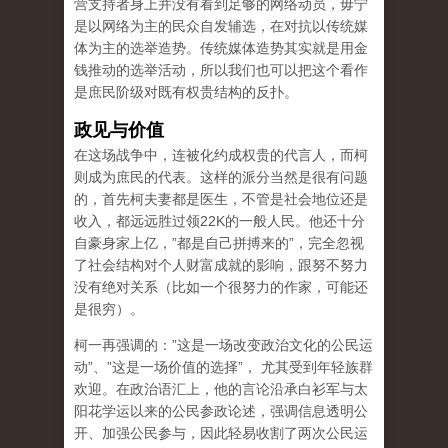
营支持者身上并没有看到足够的网络动员，毋宁
是以网络为主的民众自发辅选，在对抗以传统媒
体为主的选举造势。传统媒体造势其实就是用金
钱推动的选举活动，所以我们也可以把这个看作
是庶民阶级对既有权贵结构的反扑。
政见与价值
在这场战争中，连被化约成权贵的代言人，而柯
则成为庶民的代表。这样的派分当然是很有问题
的，首先柯夫妻都是医生，不管是社会地位还是
收入，都远远胜过领22K的一般人民。他还十分
自豪身家上亿，”都是自己拼搏来的”，完全忽视
了社会结构对个人财富成就的影响，跟努不努力
没有绝对关系（比如一个很努力的作家，可能还
是很穷）。
柯一再强调的：”这是一场改变政治文化的公民运
动”、”这是一场价值的选择”， 尤其受到年轻族群
欢迎。在政治语汇上，他的言论沿承白衫军与太
阳花学运以来的公民参政论述，强调信息透明公
开、加强公民参与，因此轻易收割了两次公民运