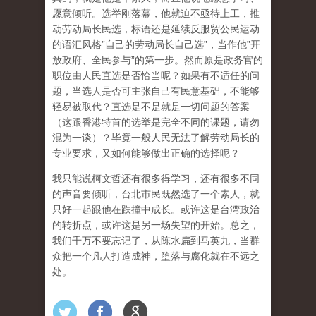
愿意倾听。选举刚落幕，他就迫不亟待上工，推
动劳动局长民选，标语还是延续反服贸公民运动
的语汇风格”自己的劳动局长自己选”，当作他”开
放政府、全民参与”的第一步。然而原是政务官的
职位由人民直选是否恰当呢？如果有不适任的问
题，当选人是否可主张自己有民意基础，不能够
轻易被取代？直选是不是就是一切问题的答案
（这跟香港特首的选举是完全不同的课题，请勿
混为一谈）？毕竟一般人民无法了解劳动局长的
专业要求，又如何能够做出正确的选择呢？
我只能说柯文哲还有很多得学习，还有很多不同
的声音要倾听，台北市民既然选了一个素人，就
只好一起跟他在跌撞中成长。或许这是台湾政治
的转折点，或许这是另一场失望的开始。总之，
我们千万不要忘记了，从陈水扁到马英九，当群
众把一个凡人打造成神，堕落与腐化就在不远之
处。