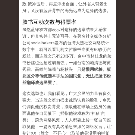
政 策冲击后，再度浮出台面，让外省人背景出
身，又没有蓝营背书的冯光远成为边缘的边缘。
脸书互动次数与得票率
虽然蓝绿双方都表示对这样的选举结果大感惊
讶，但其实并非无迹可寻。在著名社交媒体分析
公司socialbakers发布的台湾大选社交网络统计
数字中，就可以看到柯文哲脸书专页有60多万的
粉丝，而连胜文只有20多万。台中市林佳龙的脸
书粉丝也远超过胡自强，一如台南的赖清德与黄
秀霜、高雄的陈菊与杨秋兴，只是
惯用绑桩、板
块区分等传统选举手法的国民党，无法把脸书粉
丝翻译成选民罢了
。
这次选举也让我们看见，广大乡民的力量有多么
强大。当连胜文努力摆出诚恳认真的脸孔，乡民
们调侃他的权贵背景，撷取他在球场上热身的画
面说他在自闻腋下（摇指他被戏称为”神猪”的
臭），蔚为网络风潮，人人都要上传一张自闻照
取笑他；一篇没有具名消息来源的网络发言，让”
别让XX（胜文）不开心”（取笑他是没用的拼爹