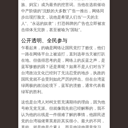
族、妈宝）成为最夯的挖苦词。当他在选前催动
中产阶级的”沈默的大多数”广告一推出，网络同
步出现打脸文，说他是希望人们当”一天的主
人”、”永远的奴隶”；打恐韩牌的广告也立即被攻
击得体无完肤，甚至被喻为”国耻”。
公开透明、全民参与
乍看起来，的确是网络让国民党打了败仗，他们
一路在网络平台上被追打，直到选举当天被打趴
在地。但值得思考的是，网络上的反蓝之声，是
蓝军惨败的因？还是果呢？如果不是人们对当下
台湾政治文化已经到了无法忍受的地步，执政的
国民党就不会受到如此严厉的抨击。但在台湾蓝
绿两极的政治处境下，蓝军的溃败，通常代表着
绿军的胜利。
这也是台湾人对柯文哲充满期待的理由，因为他
号称无党无派。但就像我先前已经解释的，我不
认为他的出线是一件很难了解的事情，他跟民进
党的台湾福佬菁英差距其实很小。最大的不同，
真的，就是他是个素人，而且他说他愿意学习、