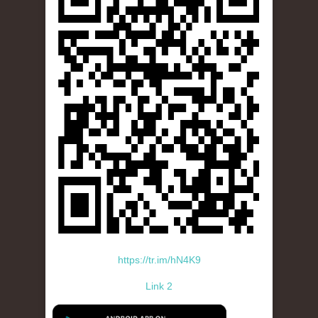
https://tr.im/hN4K9
Link 2
standard-icon-googleplay-app-store.png