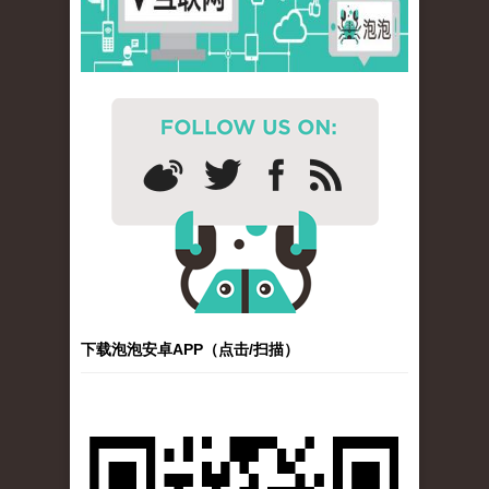
下载泡泡安卓APP（点击/扫描）