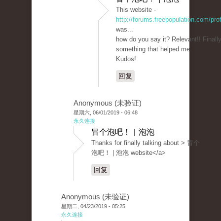
This website -
http://forums.freepopulation.com/pro
was...
how do you say it? Relevant!! Finally
something that helped me.
Kudos!
回复
Anonymous (未验证)
星期六, 06/01/2019 - 06:48
永久连接
冒个泡吧！ | 泡泡
Thanks for finally talking about > 冒个
泡吧！ | 泡泡 website</a>
回复
Anonymous (未验证)
星期二, 04/23/2019 - 05:25
永久连接