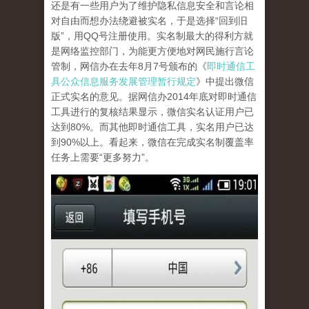
还是有一些用户为了维护隐私信息安全和言论相
对自由而想办法绕避被实名，于是选择“回到旧
版”，用QQ号注册使用。实名制最大的得利方就
是网络监控部门，为能更方便地对网民施行言论
管制，网信办在去年8月7号颁布的《
即时通信工
具公众信息服务发展管理暂行规定
》中提出微信
正式实名的意见。据网信办2014年底对即时通信
工具进行的复核结果显示，微信实名认证用户已
达到80%。而其他即时通信工具，实名用户已达
到90%以上。看起来，微信在完成实名制覆盖率
任务上需要“更多努力”。