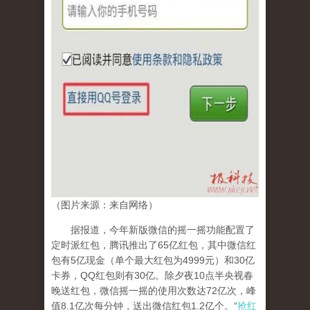
（图片来源：来自网络）
据报道，今年新版微信的摇一摇功能配置了
定时派红包，腾讯推出了65亿红包，其中微信红
包有5亿现金（单个最大红包为4999元）和30亿
卡券，QQ红包则有30亿。除夕夜10点半央视春
晚送红包，微信摇一摇的使用次数达72亿次，峰
值8.1亿次每分钟，送出微信红包1.2亿个。“
抢红