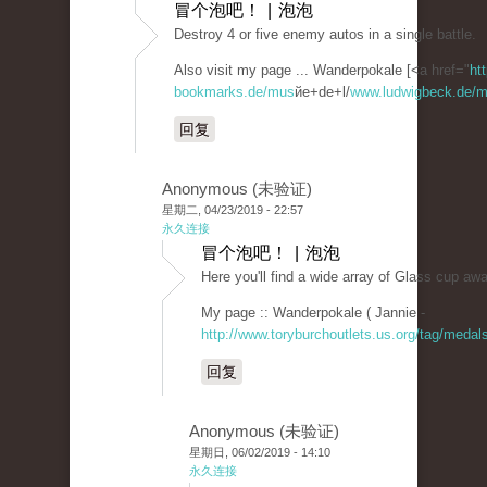
冒个泡吧！ | 泡泡
Destroy 4 or five enemy autos in a single battle.
Also visit my page ... Wanderpokale [<a href="
ht
bookmarks.de/mus
йe+de+l/
www.ludwigbeck.de/ma
回复
Anonymous (未验证)
星期二, 04/23/2019 - 22:57
永久连接
冒个泡吧！ | 泡泡
Here you'll find a wide array of Glass cup aw
My page :: Wanderpokale ( Jannie -
http://www.toryburchoutlets.us.org/tag/medals
回复
Anonymous (未验证)
星期日, 06/02/2019 - 14:10
永久连接