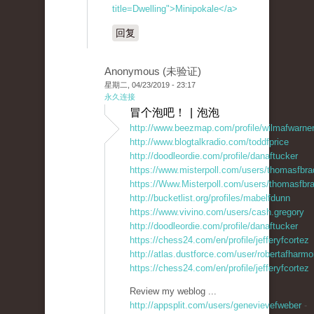
title=Dwelling">Minipokale</a>
回复
Anonymous (未验证)
星期二, 04/23/2019 - 23:17
永久连接
冒个泡吧！ | 泡泡
http://www.beezmap.com/profile/wilmafwarne
http://www.blogtalkradio.com/toddfprice
http://doodleordie.com/profile/danaftucker
https://www.misterpoll.com/users/thomasfbra
https://Www.Misterpoll.com/users/thomasfbr
http://bucketlist.org/profiles/mabelfdunn
https://www.vivino.com/users/cash.gregory
http://doodleordie.com/profile/danaftucker
https://chess24.com/en/profile/jefferyfcortez
http://atlas.dustforce.com/user/robertafharm
https://chess24.com/en/profile/jefferyfcortez
Review my weblog ...
http://appsplit.com/users/genevievefweber
-