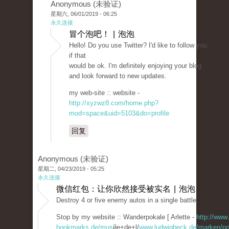
Anonymous (未验证)
星期六, 06/01/2019 - 06:25
永久连接
冒个泡吧！ | 泡泡
Hello! Do you use Twitter? I'd like to follow you
if that
would be ok. I'm definitely enjoying your blog
and look forward to new updates.
my web-site :: website -
http://xyzwz8.com/home.php?
mod=space&uid=5103&do=profile
回复
Anonymous (未验证)
星期二, 04/23/2019 - 05:25
永久连接
微信红包：让你欣然接受被实名 | 泡泡
Destroy 4 or five enemy autos in a single battle.
Stop by my website :: Wanderpokale [ Arlette -
http://www.
bookmarks.de/mus
йe+de+l/
www.ludwigbeck.de/marken/po