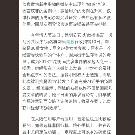
监察做为新生事物的微信中出现的“敏感”言论。
因言获罪的案例中，微信用户的比例在升高。仅
维权网的历史记录就足以证实，去年已有多名微
信用户因朋友圈异议言论而被喝茶甚至被抓捕。
今年情人节当日，昆明公安以“散播谣言，扰
乱公共秩序”为名将网民
周敏
行政拘留10日。周
敏是80后女性，网名@美女美食家，原本是一个
经营餐饮软件的个体户，因为出于生存环境的考
量，成为2013年昆明px抗议事件的发起人之一，
据悉，她经常在个人微信上发表一些对社会及社
会热点事件的看法。据昆明维权人士透露，周敏
此次被刑拘是因为“转发了几篇有关习近平的负面
文章”。经验显示，周敏的被捕或许不仅是因那几
篇文章的转发，她平日里的异议言论有可能早被
当局注意到而实施了定位追踪，收录在案，此次
获罪疑似“积累效果”。
在大陆使用客户端应用，被定位也是比较容
易的，如果选择非国行机、境外手机卡，并在设
置中关闭定位功能，一定程度上可以令准确追踪