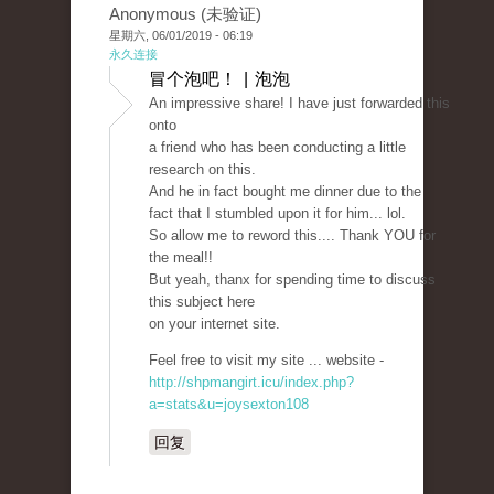
Anonymous (未验证)
星期六, 06/01/2019 - 06:19
永久连接
冒个泡吧！ | 泡泡
An impressive share! I have just forwarded this
onto
a friend who has been conducting a little
research on this.
And he in fact bought me dinner due to the
fact that I stumbled upon it for him... lol.
So allow me to reword this.... Thank YOU for
the meal!!
But yeah, thanx for spending time to discuss
this subject here
on your internet site.
Feel free to visit my site ... website -
http://shpmangirt.icu/index.php?
a=stats&u=joysexton108
回复