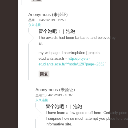
Anonymous (未验证)
星期一, 04/22/2019 - 19:50
永久连接
冒个泡吧！ | 泡泡
The awards had been fantastic and beloved by
all.
my webpage; Lasertrophäen [ projets-
etudiants.ece.fr -
http://projets-
etudiants.ece.fr/fr/node/129?page=2332
]
回复
Anonymous (未验证)
星期二, 04/23/2019 - 18:07
永久连接
冒个泡吧！ | 泡泡
I have learn a few good stuff here. Certainly price
I surprise how so much attempt you place to crea
informative site.