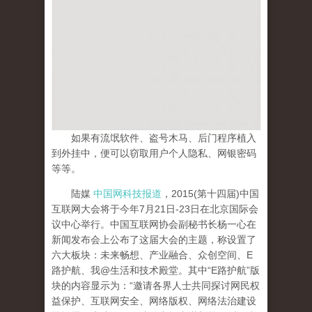
如果有流氓软件、盗号木马、后门程序植入
到外挂中，便可以窃取用户个人隐私、网银密码
等等。
陆媒
中国网科技报道
，2015(第十四届)中国
互联网大会将于今年7月21日-23日在北京国际会
议中心举行。中国互联网协会副秘书长杨一心在
新闻发布会上公布了这届大会的主题，称设置了
六大板块：未来畅想、产业融合、众创空间、E
路护航、我@生活和技术殿堂。其中“E路护航”版
块的内容显示为：“邀请各界人士共同探讨网民权
益保护、互联网安全、网络版权、网络法治建设