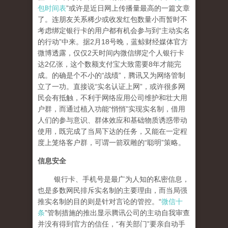
包时间表
”或许是近日网上传播量最高的一篇文章
了。连朋友关系稀少或收发红包数量小而暂时不
考虑绑定银行卡的用户都有机会参与到“主动实名
的行动”中来。据2月18号晚，蓝鲸财经媒体官方
微博透露，仅仅2天时间内微信绑定个人银行卡
达2亿张，这个数额支付宝大致需要8年才能完
成。的确是个不小的“战绩”，腾讯又为网络管制
立了一功。直接说“实名认证上网”，或许很多网
民会有抵触，不利于网络应用公司维护和壮大用
户群，而通过植入功能“悄悄”实现实名制，借用
人们的参与意识、群体效应和基础物质诱惑带动
使用，既完成了当局下达的任务，又能在一定程
度上笼络客户群，可谓一箭双雕的“聪明”策略。
信息安全
银行卡、手机号是最广为人知的私密信息，
也是多数网民排斥实名制的主要理由，而当局强
推实名制的目的则是针对言论的管控。“
微信十
条
”管制措施的推出显示腾讯公司的主动自我审查
并没有得到官方的信任，“有关部门”要亲自动手