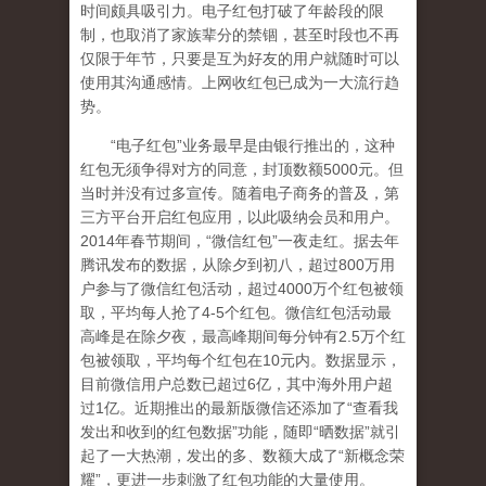
时间颇具吸引力。电子红包打破了年龄段的限
制，也取消了家族辈分的禁锢，甚至时段也不再
仅限于年节，只要是互为好友的用户就随时可以
使用其沟通感情。上网收红包已成为一大流行趋
势。
“电子红包”业务最早是由银行推出的，这种
红包无须争得对方的同意，封顶数额5000元。但
当时并没有过多宣传。随着电子商务的普及，第
三方平台开启红包应用，以此吸纳会员和用户。
2014年春节期间，“微信红包”一夜走红。据去年
腾讯发布的数据，从除夕到初八，超过800万用
户参与了微信红包活动，超过4000万个红包被领
取，平均每人抢了4-5个红包。微信红包活动最
高峰是在除夕夜，最高峰期间每分钟有2.5万个红
包被领取，平均每个红包在10元内。数据显示，
目前微信用户总数已超过6亿，其中海外用户超
过1亿。近期推出的最新版微信还添加了“查看我
发出和收到的红包数据”功能，随即“晒数据”就引
起了一大热潮，发出的多、数额大成了“新概念荣
耀”，更进一步刺激了红包功能的大量使用。