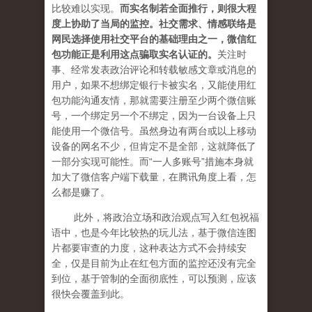
比较难以实现。
而实名制若全面推行，则很大程
度上协助了当局的监控。社交需求、情感联络是
网民选择使用社交平台的基础理由之一，微信红
包功能正是利用这点骗取实名认证的。
关注时
事、经常发表政治评论和转载敏感文章或消息的
用户，如果不想绑定银行卡被实名，又能使用红
包功能沟通友情，那就需要注册至少两个微信账
号，一个绑定另一个不绑定，因为一台设备上只
能使用一个微信号。虽然身边有两台或以上移动
设备的网名不少，但肯定不是全部，这就降低了
一部分实现可能性。而“一人多账号”措施本身就
加大了微信客户端下载量，在腾讯角度上看，怎
么都是赚了。
此外，将政治立场和政治观点写入红包祝福
语中，也是今年比较热的玩儿法，基于微信连图
片都要审查的力度，这种表达方式不会持续安
全，仅是目前为止在红包方面的监控还没有完全
到位，基于管制的全面彻底性，可以预测，应该
很快会覆盖到此。