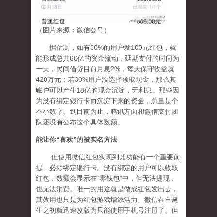
（图片来源：微信公号）
据估测，如有30%的用户发100元红包，就
能形成总共60亿的资金流动，延期支付的时间为
一天，民间借贷目前月息2%，每天保守收益就
420万元；若30%用户没选择领取现金，那么其
账户可以产生18亿的现金沉淀，无利息。那些因
为没有绑定银行卡而沉淀下来的资金，总量是个
不小数字。到目前为止，腾讯方面和微信支付团
队还没有公布这个具体数额。
能让你
“
喜欢
”
的被实名方法
但使用微信红包实现到账功能有一个重要前
提：必须绑定银行卡。没有绑定的用户可以收取
红包，数额会显示在“零钱包”中，但无法提现，
也无法消费。唯一的用途就是做成红包发出去，
其效用也只是为红包游戏增添活力。微信在自诞
生之初就迅速改版为只能使用手机号注册了。但