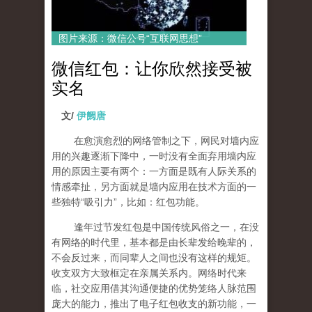
图片来源：微信公号“互联网思想”
微信红包：让你欣然接受被
实名
文/
伊阙唐
在愈演愈烈的网络管制之下，网民对墙内应
用的兴趣逐渐下降中，一时没有全面弃用墙内应
用的原因主要有两个：一方面是既有人际关系的
情感牵扯，另方面就是墙内应用在技术方面的一
些独特“吸引力”，比如：红包功能。
逢年过节发红包是中国传统风俗之一，在没
有网络的时代里，基本都是由长辈发给晚辈的，
不会反过来，而同辈人之间也没有这样的规矩。
收支双方大致框定在亲属关系内。网络时代来
临，社交应用借其沟通便捷的优势笼络人脉范围
庞大的能力，推出了电子红包收支的新功能，一