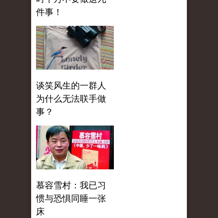
件事！
谈笑风生的一群人
为什么无法联手做
事？
慕容雪村：我已习
惯与恐惧同睡一张
床