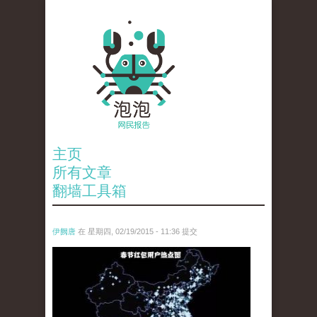
主页
所有文章
翻墙工具箱
伊阙唐
在 星期四, 02/19/2015 - 11:36 提交
chun_jie_hong_bao_yong_hu_re_dian_tu_.jpg