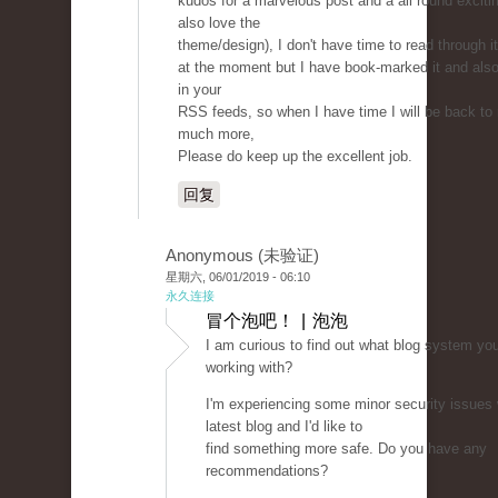
kudos for a marvelous post and a all round excitin
also love the
theme/design), I don't have time to read through it
at the moment but I have book-marked it and als
in your
RSS feeds, so when I have time I will be back to
much more,
Please do keep up the excellent job.
回复
Anonymous (未验证)
星期六, 06/01/2019 - 06:10
永久连接
冒个泡吧！ | 泡泡
I am curious to find out what blog system yo
working with?
I'm experiencing some minor security issues
latest blog and I'd like to
find something more safe. Do you have any
recommendations?