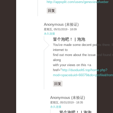
http://appsplit.com/users/genevievefweber
回复
Anonymous (未验证)
星期五, 05/31/2019 - 18:09
永久连接
冒个泡吧！ | 泡泡
You've made some decent points there. 
internet to
find out more about the issue and found 
along
with your views on this <a
href="
http://duoduolt6.top/home.php?
mod=space&uid=66079&do=profile&from
回复
Anonymous (未验证)
星期五, 05/31/2019 - 18:35
永久连接
冒个泡吧！ | 泡泡