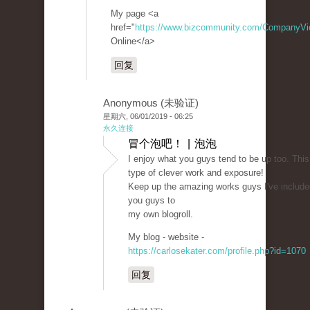
My page <a
href="
https://www.bizcommunity.com/CompanyV
Online</a>
回复
Anonymous (未验证)
星期六, 06/01/2019 - 06:25
永久连接
冒个泡吧！ | 泡泡
I enjoy what you guys tend to be up too. This
type of clever work and exposure!
Keep up the amazing works guys I've include
you guys to
my own blogroll.
My blog - website -
https://carlosekater.com/profile.php?id=1070
回复