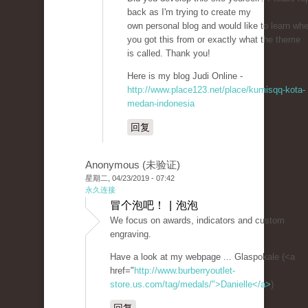
back as I'm trying to create my
own personal blog and would like to learn wh
you got this from or exactly what the theme
is called. Thank you!
Here is my blog Judi Online -
http://www.place123.net/place/kumisqq-kota-
medan-indonesia
回复
Anonymous (未验证)
星期二, 04/23/2019 - 07:42
永久连接
冒个泡吧！ | 泡泡
We focus on awards, indicators and custom
engraving.
Have a look at my webpage ... Glaspokale (<a
href="
http://www.burberryoutlet-
store.us.com/tag/medals/">Danielle</a>
)