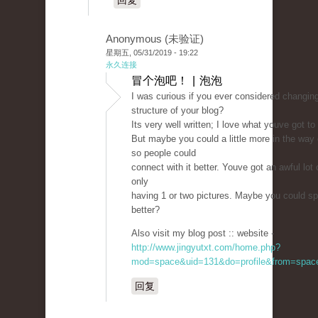
回复
Anonymous (未验证)
星期五, 05/31/2019 - 19:22
永久连接
冒个泡吧！ | 泡泡
I was curious if you ever considered changin
structure of your blog?
Its very well written; I love what youve got to
But maybe you could a little more in the way 
so people could
connect with it better. Youve got an awful lot o
only
having 1 or two pictures. Maybe you could sp
better?
Also visit my blog post :: website -
http://www.jingyutxt.com/home.php?
mod=space&uid=131&do=profile&from=spac
回复