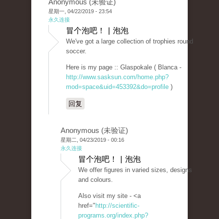
Anonymous (未验证)
星期一, 04/22/2019 - 23:54
永久连接
冒个泡吧！ | 泡泡
We've got a large collection of trophies round
soccer.
Here is my page :: Glaspokale ( Blanca -
http://www.sasksun.com/home.php?
mod=space&uid=453392&do=profile
)
回复
Anonymous (未验证)
星期二, 04/23/2019 - 00:16
永久连接
冒个泡吧！ | 泡泡
We offer figures in varied sizes, designs
and colours.
Also visit my site - <a
href="
http://scientific-
programs.org/index.php?