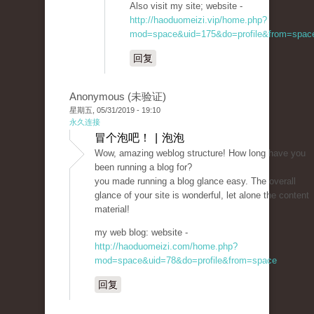
Also visit my site; website -
http://haoduomeizi.vip/home.php?
mod=space&uid=175&do=profile&from=spac
回复
Anonymous (未验证)
星期五, 05/31/2019 - 19:10
永久连接
冒个泡吧！ | 泡泡
Wow, amazing weblog structure! How long have you
been running a blog for?
you made running a blog glance easy. The overall
glance of your site is wonderful, let alone the content
material!
my web blog: website -
http://haoduomeizi.com/home.php?
mod=space&uid=78&do=profile&from=space
回复