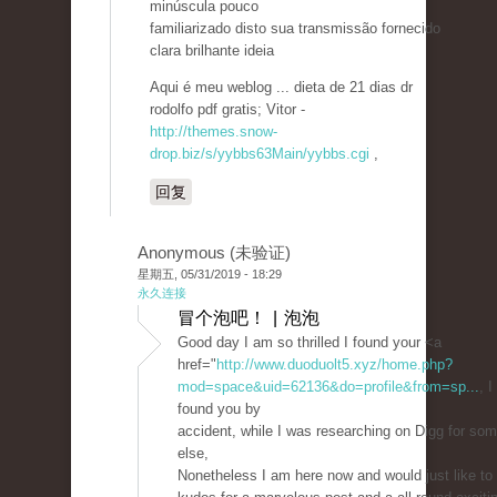
minúscula pouco
familiarizado disto sua transmissão fornecido
clara brilhante ideia
Aqui é meu weblog ... dieta de 21 dias dr
rodolfo pdf gratis; Vitor -
http://themes.snow-
drop.biz/s/yybbs63Main/yybbs.cgi
,
回复
Anonymous (未验证)
星期五, 05/31/2019 - 18:29
永久连接
冒个泡吧！ | 泡泡
Good day I am so thrilled I found your <a
href="
http://www.duoduolt5.xyz/home.php?
mod=space&uid=62136&do=profile&from=sp...
, I
found you by
accident, while I was researching on Digg for som
else,
Nonetheless I am here now and would just like to