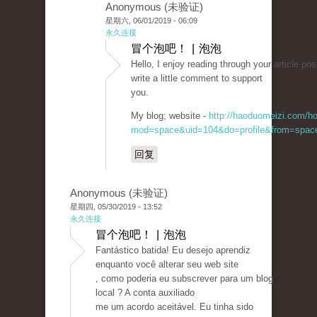
Anonymous (未验证)
星期六, 06/01/2019 - 06:09
永久连接
冒个泡吧！ | 泡泡
Hello, I enjoy reading through your article post
write a little comment to support
you.
My blog; website -
http://haoduomeizi.com/h
mod=space&uid=104&do=profile&from=spac
回复
Anonymous (未验证)
星期四, 05/30/2019 - 13:52
永久连接
冒个泡吧！ | 泡泡
Fantástico batida! Eu desejo aprendiz
enquanto você alterar seu web site
, como poderia eu subscrever para um blog
local ? A conta auxiliado
me um acordo aceitável. Eu tinha sido