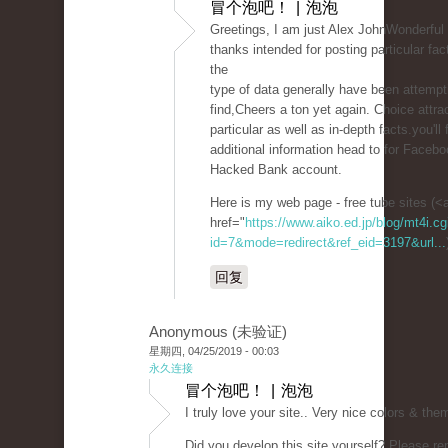
冒个泡吧！ | 泡泡
Greetings, I am just Alex JohnWonderful 
thanks intended for posting particular fa
the
type of data generally have been attempt
find,Cheers a ton yet again. Choice attra
particular as well as in-depth facts.you'll 
additional information head to for Faceboo
Hacked Bank account.
Here is my web page - free tube sites (<
href="
https://www.aiko.ed.jp/blog/mt4i.cg
id=7&mode=redirect&ref_eid=3197&url...
回复
Anonymous (未验证)
星期四, 04/25/2019 - 00:03
永久连接
冒个泡吧！ | 泡泡
I truly love your site.. Very nice colors & the
Did you develop this site yourself? Please re