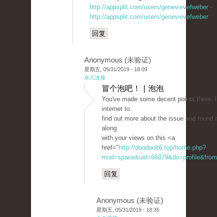
http://appsplit.com/users/genevievefweber
-
http://appsplit.com/users/genevievefweber
回复
Anonymous (未验证)
星期五, 05/31/2019 - 18:09
永久连接
冒个泡吧！ | 泡泡
You've made some decent points there. 
internet to
find out more about the issue and found 
along
with your views on this <a
href="
http://duoduolt6.top/home.php?
mod=space&uid=66079&do=profile&from
回复
Anonymous (未验证)
星期五, 05/31/2019 - 18:35