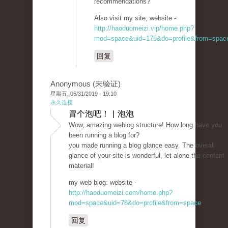
recommendations?
Also visit my site; website -
http://haoduomeizi.vip/home.php?
mod=space&uid=175&do=profile&from=spac
回复
Anonymous (未验证)
星期五, 05/31/2019 - 19:10
永久连接
冒个泡吧！ | 泡泡
Wow, amazing weblog structure! How long have you
been running a blog for?
you made running a blog glance easy. The overall
glance of your site is wonderful, let alone the content
material!
my web blog: website -
http://haoduomeizi.com/home.php?
mod=space&uid=78&do=profile&from=space
回复