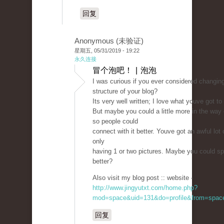
回复
Anonymous (未验证)
星期五, 05/31/2019 - 19:22
永久连接
冒个泡吧！ | 泡泡
I was curious if you ever considered changin
structure of your blog?
Its very well written; I love what youve got to
But maybe you could a little more in the way 
so people could
connect with it better. Youve got an awful lot o
only
having 1 or two pictures. Maybe you could sp
better?
Also visit my blog post :: website -
http://www.jingyutxt.com/home.php?
mod=space&uid=131&do=profile&from=spac
回复