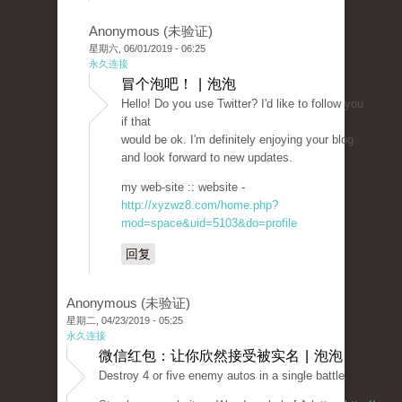
Anonymous (未验证)
星期六, 06/01/2019 - 06:25
永久连接
冒个泡吧！ | 泡泡
Hello! Do you use Twitter? I'd like to follow you
if that
would be ok. I'm definitely enjoying your blog
and look forward to new updates.
my web-site :: website -
http://xyzwz8.com/home.php?
mod=space&uid=5103&do=profile
回复
Anonymous (未验证)
星期二, 04/23/2019 - 05:25
永久连接
微信红包：让你欣然接受被实名 | 泡泡
Destroy 4 or five enemy autos in a single battle.