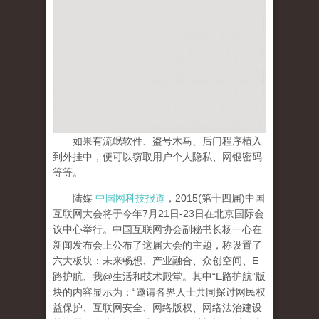
如果有流氓软件、盗号木马、后门程序植入
到外挂中，便可以窃取用户个人隐私、网银密码
等等。
陆媒
中国网科技报道
，2015(第十四届)中国
互联网大会将于今年7月21日-23日在北京国际会
议中心举行。中国互联网协会副秘书长杨一心在
新闻发布会上公布了这届大会的主题，称设置了
六大板块：未来畅想、产业融合、众创空间、E
路护航、我@生活和技术殿堂。其中“E路护航”版
块的内容显示为：“邀请各界人士共同探讨网民权
益保护、互联网安全、网络版权、网络法治建设