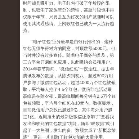
时间颇具吸引力。电子红包打破了年龄段的限
制，也取消了家族辈分的禁锢，甚至时段也不再
仅限于年节，只要是互为好友的用户就随时可以
使用其沟通感情。上网收红包已成为一大流行趋
势。
“电子红包”业务最早是由银行推出的，这种
红包无须争得对方的同意，封顶数额5000元。但
当时并没有过多宣传。随着电子商务的普及，第
三方平台开启红包应用，以此吸纳会员和用户。
2014年春节期间，“微信红包”一夜走红。据去年
腾讯发布的数据，从除夕到初八，超过800万用
户参与了微信红包活动，超过4000万个红包被领
取，平均每人抢了4-5个红包。微信红包活动最
高峰是在除夕夜，最高峰期间每分钟有2.5万个红
包被领取，平均每个红包在10元内。数据显示，
目前微信用户总数已超过6亿，其中海外用户超
过1亿。近期推出的最新版微信还添加了“查看我
发出和收到的红包数据”功能，随即“晒数据”就引
起了一大热潮，发出的多、数额大成了“新概念荣
耀”，更进一步刺激了红包功能的大量使用。