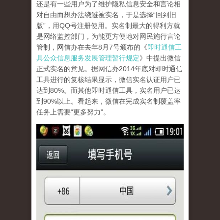
还是有一些用户为了维护隐私信息安全和言论相
对自由而想办法绕避被实名，于是选择“回到旧
版”，用QQ号注册使用。实名制最大的得利方就
是网络监控部门，为能更方便地对网民施行言论
管制，网信办在去年8月7号颁布的《
即时通信工
具公众信息服务发展管理暂行规定
》中提出微信
正式实名的意见。据网信办2014年底对即时通信
工具进行的复核结果显示，微信实名认证用户已
达到80%。而其他即时通信工具，实名用户已达
到90%以上。看起来，微信在完成实名制覆盖率
任务上需要“更多努力”。