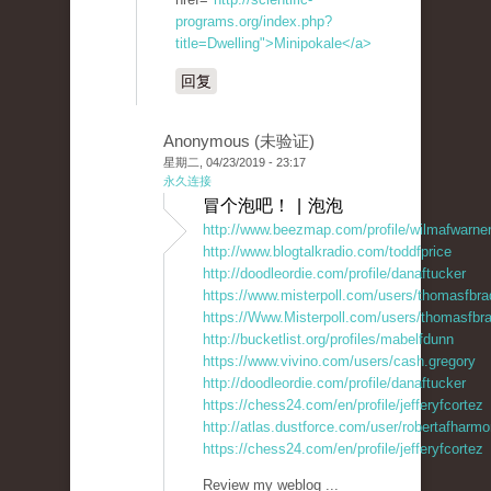
programs.org/index.php?
title=Dwelling">Minipokale</a>
回复
Anonymous (未验证)
星期二, 04/23/2019 - 23:17
永久连接
冒个泡吧！ | 泡泡
http://www.beezmap.com/profile/wilmafwarne
http://www.blogtalkradio.com/toddfprice
http://doodleordie.com/profile/danaftucker
https://www.misterpoll.com/users/thomasfbra
https://Www.Misterpoll.com/users/thomasfbr
http://bucketlist.org/profiles/mabelfdunn
https://www.vivino.com/users/cash.gregory
http://doodleordie.com/profile/danaftucker
https://chess24.com/en/profile/jefferyfcortez
http://atlas.dustforce.com/user/robertafharm
https://chess24.com/en/profile/jefferyfcortez
Review my weblog ...