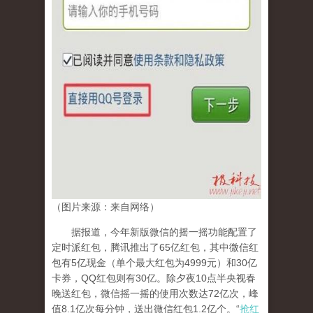
（图片来源：来自网络）
据报道，今年新版微信的摇一摇功能配置了
定时派红包，腾讯推出了65亿红包，其中微信红
包有5亿现金（单个最大红包为4999元）和30亿
卡券，QQ红包则有30亿。除夕夜10点半央视春
晚送红包，微信摇一摇的使用次数达72亿次，峰
值8.1亿次每分钟，送出微信红包1.2亿个。“
抢红