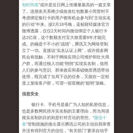
包时间表
”或许是近日网上传播量最高的一篇文章
了。连朋友关系稀少或收发红包数量小而暂时不
考虑绑定银行卡的用户都有机会参与到“主动实名
的行动”中来。据2月18号晚，蓝鲸财经媒体官方
微博透露，仅仅2天时间内微信绑定个人银行卡
达2亿张，这个数额支付宝大致需要8年才能完
成。的确是个不小的“战绩”，腾讯又为网络管制
立了一功。直接说“实名认证上网”，或许很多网
民会有抵触，不利于网络应用公司维护和壮大用
户群，而通过植入功能“悄悄”实现实名制，借用
人们的参与意识、群体效应和基础物质诱惑带动
使用，既完成了当局下达的任务，又能在一定程
度上笼络客户群，可谓一箭双雕的“聪明”策略。
信息安全
银行卡、手机号是最广为人知的私密信息，
也是多数网民排斥实名制的主要理由，而当局强
推实名制的目的则是针对言论的管控。“
微信十
条
”管制措施的推出显示腾讯公司的主动自我审查
并没有得到官方的信任，“有关部门”要亲自动手