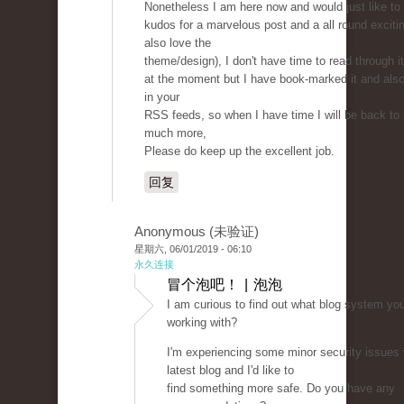
Nonetheless I am here now and would just like to
kudos for a marvelous post and a all round excitin
also love the
theme/design), I don't have time to read through it
at the moment but I have book-marked it and als
in your
RSS feeds, so when I have time I will be back to
much more,
Please do keep up the excellent job.
回复
Anonymous (未验证)
星期六, 06/01/2019 - 06:10
永久连接
冒个泡吧！ | 泡泡
I am curious to find out what blog system yo
working with?
I'm experiencing some minor security issues
latest blog and I'd like to
find something more safe. Do you have any