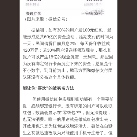
（图片来源：微信公号）
据估测，如有30%的用户发100元红包，就
能形成总共60亿的资金流动，延期支付的时间为
一天，民间借贷目前月息2%，每天保守收益就
420万元；若30%用户没选择领取现金，那么其
账户可以产生18亿的现金沉淀，无利息。那些因
为没有绑定银行卡而沉淀下来的资金，总量是个
不小数字。到目前为止，腾讯方面和微信支付团
队还没有公布这个具体数额。
能让你
“
喜欢
”
的被实名方法
但使用微信红包实现到账功能有一个重要前
提：必须绑定银行卡。没有绑定的用户可以收取
红包，数额会显示在“零钱包”中，但无法提现，
也无法消费。唯一的用途就是做成红包发出去，
其效用也只是为红包游戏增添活力。微信在自诞
生之初就迅速改版为只能使用手机号注册了。但