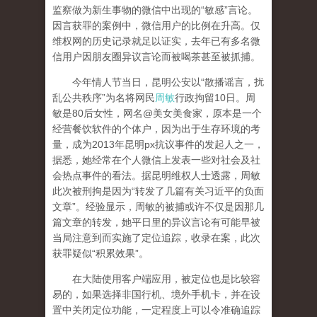
监察做为新生事物的微信中出现的“敏感”言论。
因言获罪的案例中，微信用户的比例在升高。仅
维权网的历史记录就足以证实，去年已有多名微
信用户因朋友圈异议言论而被喝茶甚至被抓捕。
今年情人节当日，昆明公安以“散播谣言，扰
乱公共秩序”为名将网民
周敏
行政拘留10日。周
敏是80后女性，网名@美女美食家，原本是一个
经营餐饮软件的个体户，因为出于生存环境的考
量，成为2013年昆明px抗议事件的发起人之一，
据悉，她经常在个人微信上发表一些对社会及社
会热点事件的看法。据昆明维权人士透露，周敏
此次被刑拘是因为“转发了几篇有关习近平的负面
文章”。经验显示，周敏的被捕或许不仅是因那几
篇文章的转发，她平日里的异议言论有可能早被
当局注意到而实施了定位追踪，收录在案，此次
获罪疑似“积累效果”。
在大陆使用客户端应用，被定位也是比较容
易的，如果选择非国行机、境外手机卡，并在设
置中关闭定位功能，一定程度上可以令准确追踪