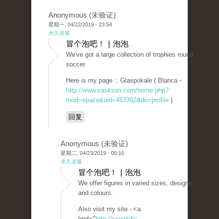
Anonymous (未验证)
星期一, 04/22/2019 - 23:54
永久连接
冒个泡吧！ | 泡泡
We've got a large collection of trophies round
soccer.
Here is my page :: Glaspokale ( Blanca -
http://www.sasksun.com/home.php?
mod=space&uid=453392&do=profile
)
回复
Anonymous (未验证)
星期二, 04/23/2019 - 00:16
永久连接
冒个泡吧！ | 泡泡
We offer figures in varied sizes, designs
and colours.
Also visit my site - <a
href="
http://scientific-