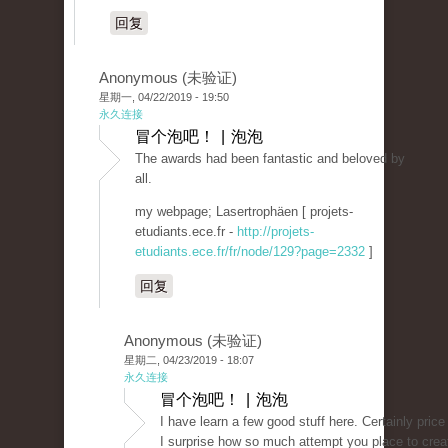
回复
Anonymous (未验证)
星期一, 04/22/2019 - 19:50
永久连接
冒个泡吧！ | 泡泡
The awards had been fantastic and beloved by
all.
my webpage; Lasertrophäen [ projets-
etudiants.ece.fr -
http://projets-
etudiants.ece.fr/fr/node/129?page=2332
]
回复
Anonymous (未验证)
星期二, 04/23/2019 - 18:07
永久连接
冒个泡吧！ | 泡泡
I have learn a few good stuff here. Certainly price
I surprise how so much attempt you place to crea