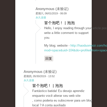
Anonymous (未验证)
星期六, 06/01/2019 - 06:09
永久连接
冒个泡吧！ | 泡泡
Hello, I enjoy reading through your article post
write a little comment to support
you.
My blog; website -
http://haoduomeizi.com/h
mod=space&uid=104&do=profile&from=spac
回复
Anonymous (未验证)
星期四, 05/30/2019 - 13:52
永久连接
冒个泡吧！ | 泡泡
Fantástico batida! Eu desejo aprendiz
enquanto você alterar seu web site
, como poderia eu subscrever para um blog
local ? A conta auxiliado