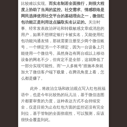
比较难以实现。
而实名制若全面推行，则很大程
度上协助了当局的监控。社交需求、情感联络是
网民选择使用社交平台的基础理由之一，微信红
包功能正是利用这点骗取实名认证的。
关注时
事、经常发表政治评论和转载敏感文章或消息的
用户，如果不想绑定银行卡被实名，又能使用红
包功能沟通友情，那就需要注册至少两个微信账
号，一个绑定另一个不绑定，因为一台设备上只
能使用一个微信号。虽然身边有两台或以上移动
设备的网名不少，但肯定不是全部，这就降低了
一部分实现可能性。而“一人多账号”措施本身就
加大了微信客户端下载量，在腾讯角度上看，怎
么都是赚了。
此外，将政治立场和政治观点写入红包祝福
语中，也是今年比较热的玩儿法，基于微信连图
片都要审查的力度，这种表达方式不会持续安
全，仅是目前为止在红包方面的监控还没有完全
到位，基于管制的全面彻底性，可以预测，应该
很快会覆盖到此。