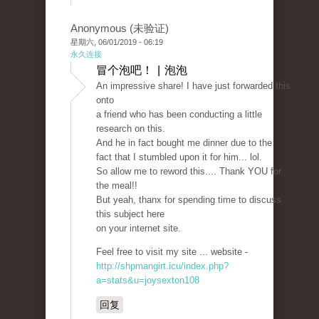
Anonymous (未验证)
星期六, 06/01/2019 - 06:19
永久连接
冒个泡吧！ | 泡泡
An impressive share! I have just forwarded this
onto
a friend who has been conducting a little
research on this.
And he in fact bought me dinner due to the
fact that I stumbled upon it for him... lol.
So allow me to reword this.... Thank YOU for
the meal!!
But yeah, thanx for spending time to discuss
this subject here
on your internet site.
Feel free to visit my site ... website -
http://shpmangirt.icu/index.php?
a=stats&u=joysexton108
回复