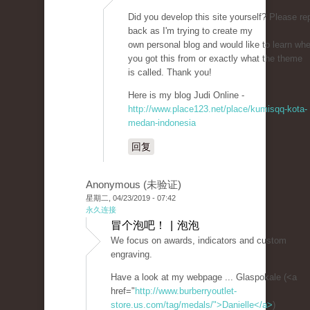
Did you develop this site yourself? Please re
back as I'm trying to create my
own personal blog and would like to learn wh
you got this from or exactly what the theme
is called. Thank you!
Here is my blog Judi Online -
http://www.place123.net/place/kumisqq-kota-
medan-indonesia
回复
Anonymous (未验证)
星期二, 04/23/2019 - 07:42
永久连接
冒个泡吧！ | 泡泡
We focus on awards, indicators and custom
engraving.
Have a look at my webpage ... Glaspokale (<a
href="
http://www.burberryoutlet-
store.us.com/tag/medals/">Danielle</a>
)