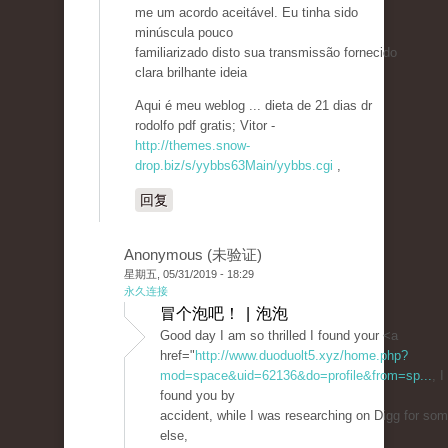
me um acordo aceitável. Eu tinha sido
minúscula pouco
familiarizado disto sua transmissão fornecido
clara brilhante ideia
Aqui é meu weblog ... dieta de 21 dias dr
rodolfo pdf gratis; Vitor -
http://themes.snow-
drop.biz/s/yybbs63Main/yybbs.cgi
,
回复
Anonymous (未验证)
星期五, 05/31/2019 - 18:29
永久连接
冒个泡吧！ | 泡泡
Good day I am so thrilled I found your <a
href="
http://www.duoduolt5.xyz/home.php?
mod=space&uid=62136&do=profile&from=sp...
, I
found you by
accident, while I was researching on Digg for som
else,