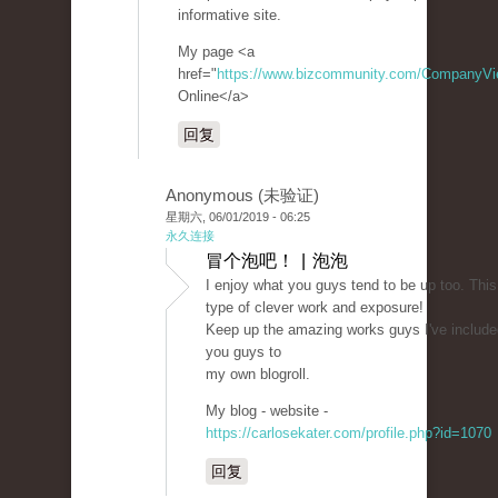
informative site.
My page <a
href="
https://www.bizcommunity.com/CompanyV
Online</a>
回复
Anonymous (未验证)
星期六, 06/01/2019 - 06:25
永久连接
冒个泡吧！ | 泡泡
I enjoy what you guys tend to be up too. This
type of clever work and exposure!
Keep up the amazing works guys I've include
you guys to
my own blogroll.
My blog - website -
https://carlosekater.com/profile.php?id=1070
回复