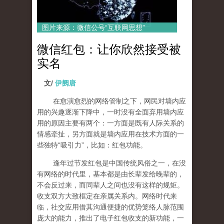
图片来源：微信公号“互联网思想”
微信红包：让你欣然接受被
实名
文/
伊阙唐
在愈演愈烈的网络管制之下，网民对墙内应
用的兴趣逐渐下降中，一时没有全面弃用墙内应
用的原因主要有两个：一方面是既有人际关系的
情感牵扯，另方面就是墙内应用在技术方面的一
些独特“吸引力”，比如：红包功能。
逢年过节发红包是中国传统风俗之一，在没
有网络的时代里，基本都是由长辈发给晚辈的，
不会反过来，而同辈人之间也没有这样的规矩。
收支双方大致框定在亲属关系内。网络时代来
临，社交应用借其沟通便捷的优势笼络人脉范围
庞大的能力，推出了电子红包收支的新功能，一