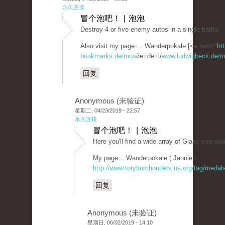
永久连接
冒个泡吧！ | 泡泡
Destroy 4 or five enemy autos in a single battle.
Also visit my page ... Wanderpokale [<a href="
ht
bookmarks.de/mus
йe+de+l/
www.ludwigbeck.de/ma
回复
Anonymous (未验证)
星期二, 04/23/2019 - 22:57
永久连接
冒个泡吧！ | 泡泡
Here you'll find a wide array of Glass cup aw
My page :: Wanderpokale ( Jannie -
http://www.toryburchoutlets.us.org/tag/medals
回复
Anonymous (未验证)
星期日, 06/02/2019 - 14:10