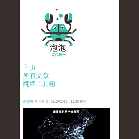
主页
所有文章
翻墙工具箱
伊阙唐
在 星期四, 02/19/2015 - 11:36 提交
chun_jie_hong_bao_yong_hu_re_dian_tu_.jpg