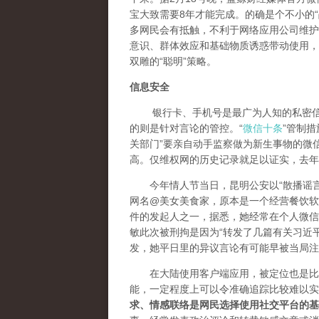
宝大致需要8年才能完成。的确是个不小的“
多网民会有抵触，不利于网络应用公司维护
意识、群体效应和基础物质诱惑带动使用，
双雕的“聪明”策略。
信息安全
银行卡、手机号是最广为人知的私密信息
的则是针对言论的管控。“
微信十条
”管制
关部门”要亲自动手监察做为新生事物的微
高。仅维权网的历史记录就足以证实，去年
今年情人节当日，昆明公安以“散播谣言
网名@美女美食家，原本是一个经营餐饮软件
件的发起人之一，据悉，她经常在个人微信
敏此次被刑拘是因为“转发了几篇有关习近
发，她平日里的异议言论有可能早被当局注
在大陆使用客户端应用，被定位也是比较
能，一定程度上可以令准确追踪比较难以实
求、情感联络是网民选择使用社交平台的基