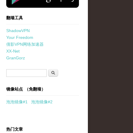
翻墙工具
ShadowVPN
Your Freedom
倩影VPN网络加速器
XX-Net
GranGorz
搜索表单
搜索
镜像站点 （免翻墙）
泡泡
镜像
#1
泡泡
镜像#2
热门文章