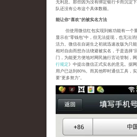
无利息。那些因为没有绑定银行卡而沉淀下
队还没有公布这个具体数额。
能让你
“
喜欢
”
的被实名方法
但使用微信红包实现到账功能有一个重要
显示在“零钱包”中，但无法提现，也无法
活力。微信在自诞生之初就迅速改版为只能
相对自由而想办法绕避被实名，于是选择“
门，为能更方便地对网民施行言论管制，网
行规定
》中提出微信正式实名的意见。据网
用户已达到80%。而其他即时通信工具，
要“更多努力”。