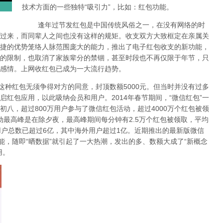
技术方面的一些独特“吸引力”，比如：红包功能。
逢年过节发红包是中国传统风俗之一，在没有网络的时
过来，而同辈人之间也没有这样的规矩。收支双方大致框定在亲属关
捷的优势笼络人脉范围庞大的能力，推出了电子红包收支的新功能，
的限制，也取消了家族辈分的禁锢，甚至时段也不再仅限于年节，只
感情。上网收红包已成为一大流行趋势。
种红包无须争得对方的同意，封顶数额5000元。但当时并没有过多
红包应用，以此吸纳会员和用户。2014年春节期间，“微信红包”一
八，超过800万用户参与了微信红包活动，超过4000万个红包被领
动最高峰是在除夕夜，最高峰期间每分钟有2.5万个红包被领取，平均
用户总数已超过6亿，其中海外用户超过1亿。近期推出的最新版微信
能，随即“晒数据”就引起了一大热潮，发出的多、数额大成了“新概念
用。