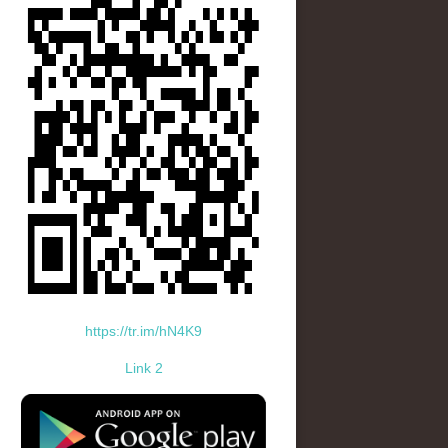
https://tr.im/hN4K9
Link 2
standard-icon-googleplay-app-store.png