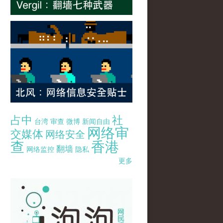
占中
社
台湾
审查
微博
新闻自由
网络审
交媒体
网络安全
查
香港
翻墙
网络监控
隐私
更多
pao-pao-banner-mirror-site-120814.jpg