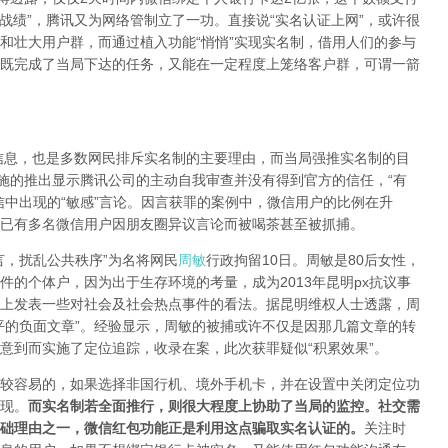
战绩”，腾讯又为网络管制立了一功。直接说“实名认证上网”，或许很
和壮大用户群，而通过植入功能“悄悄”实现实名制，借用人们的参与
既完成了当局下达的任务，又能在一定程度上笼络客户群，可谓一箭
，也是多数网民排斥实名制的主要理由，而当局强推实名制的目
措施的推出显示腾讯公司的主动自我审查并没有得到官方的信任，“有
信中出现的“敏感”言论。因言获罪的案例中，微信用户的比例在升
已有多名微信用户因朋友圈异议言论而被喝茶甚至被抓捕。
，扰乱公共秩序”为名将网民
周敏
行政拘留10日。周敏是80后女性，
的个体户，因为出于生存环境的考量，成为2013年昆明px抗议事
上发表一些对社会及社会热点事件的看法。据昆明维权人士透露，周
平的负面文章”。经验显示，周敏的被捕或许不仅是因那几篇文章的转
意到而实施了定位追踪，收录在案，此次获罪疑似“积累效果”。
容易的，如果选择非国行机、境外手机卡，并在设置中关闭定位功
现。
而实名制若全面推行，则很大程度上协助了当局的监控。社交需
础理由之一，微信红包功能正是利用这点骗取实名认证的。
关注时