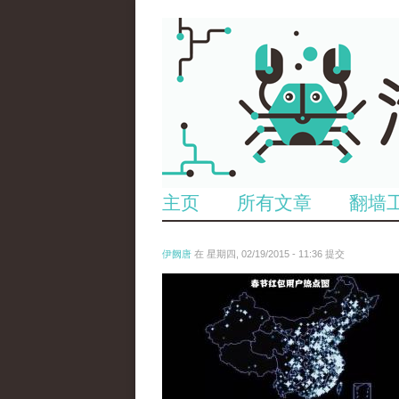
主页
所有文章
翻墙
伊阙唐
在 星期四, 02/19/2015 - 11:36 提交
chun_jie_hong_bao_yong_hu_re_