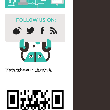
下载泡泡安卓APP（点击/扫描）