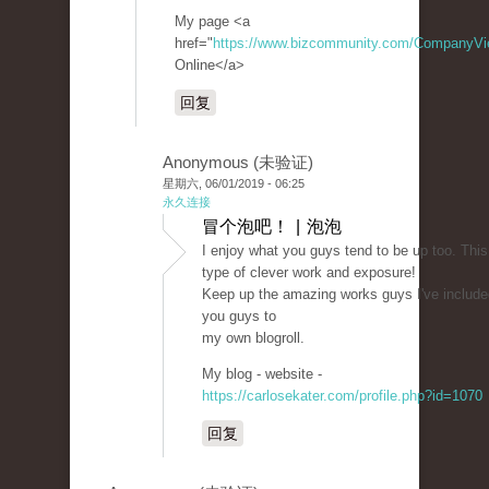
My page <a
href="
https://www.bizcommunity.com/CompanyV
Online</a>
回复
Anonymous (未验证)
星期六, 06/01/2019 - 06:25
永久连接
冒个泡吧！ | 泡泡
I enjoy what you guys tend to be up too. This
type of clever work and exposure!
Keep up the amazing works guys I've include
you guys to
my own blogroll.
My blog - website -
https://carlosekater.com/profile.php?id=1070
回复