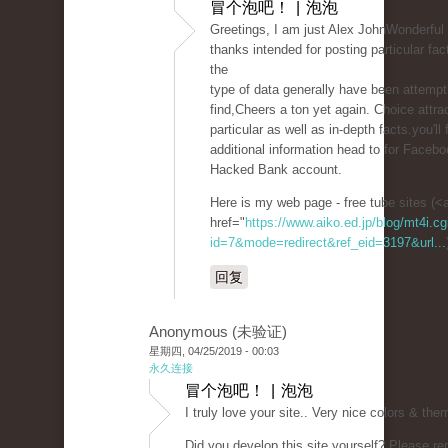
冒个泡吧！ | 泡泡
Greetings, I am just Alex JohnWonderful 
thanks intended for posting particular fa
the
type of data generally have been attempt
find,Cheers a ton yet again. Choice attra
particular as well as in-depth facts.you'll 
additional information head to for Faceboo
Hacked Bank account.
Here is my web page - free tube sites (<
href="
https://www.aiko.ed.jp/blog/mt4i.cg
id=7&mode=redirect&ref_eid=3197&url...
回复
Anonymous (未验证)
星期四, 04/25/2019 - 00:03
永久连接
冒个泡吧！ | 泡泡
I truly love your site.. Very nice colors & the
Did you develop this site yourself? Please re