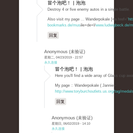
冒个泡吧！ | 泡泡
Destroy 4 or five enemy autos in a single battle.
Also visit my page ... Wanderpokale [<a href="
ht
bookmarks.de/mus
йe+de+l/
www.ludwigbeck.de/ma
回复
Anonymous (未验证)
星期二, 04/23/2019 - 22:57
永久连接
冒个泡吧！ | 泡泡
Here you'll find a wide array of Glass cup aw
My page :: Wanderpokale ( Jannie -
http://www.toryburchoutlets.us.org/tag/medals
回复
Anonymous (未验证)
星期日, 06/02/2019 - 14:10
永久连接