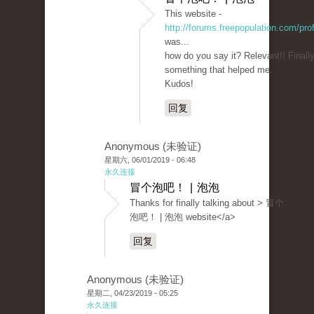
This website -
http://forums.freepopulation.com/pro
was...
how do you say it? Relevant!! Finally
something that helped me.
Kudos!
回复
Anonymous (未验证)
星期六, 06/01/2019 - 06:48
永久连接
冒个泡吧！ | 泡泡
Thanks for finally talking about > 冒个
泡吧！ | 泡泡 website</a>
回复
Anonymous (未验证)
星期二, 04/23/2019 - 05:25
永久连接