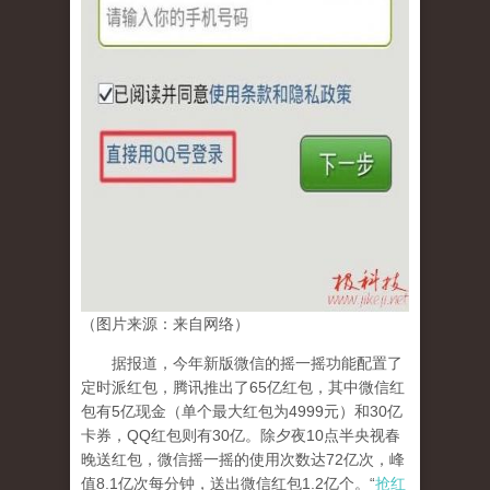
（图片来源：来自网络）
据报道，今年新版微信的摇一摇功能配置了
定时派红包，腾讯推出了65亿红包，其中微信红
包有5亿现金（单个最大红包为4999元）和30亿
卡券，QQ红包则有30亿。除夕夜10点半央视春
晚送红包，微信摇一摇的使用次数达72亿次，峰
值8.1亿次每分钟，送出微信红包1.2亿个。“
抢红