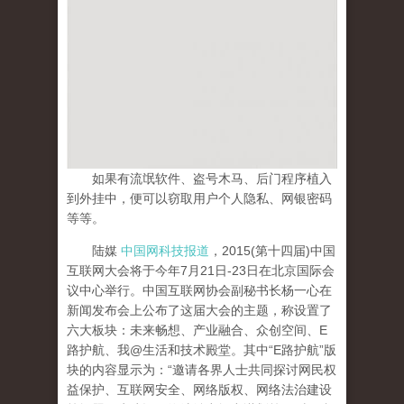
如果有流氓软件、盗号木马、后门程序植入
到外挂中，便可以窃取用户个人隐私、网银密码
等等。
陆媒
中国网科技报道
，2015(第十四届)中国
互联网大会将于今年7月21日-23日在北京国际会
议中心举行。中国互联网协会副秘书长杨一心在
新闻发布会上公布了这届大会的主题，称设置了
六大板块：未来畅想、产业融合、众创空间、E
路护航、我@生活和技术殿堂。其中“E路护航”版
块的内容显示为：“邀请各界人士共同探讨网民权
益保护、互联网安全、网络版权、网络法治建设