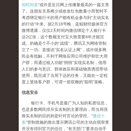
包时间表
”或许是近日网上传播量最高的一篇文章
了。连朋友关系稀少或收发红包数量小而暂时不
考虑绑定银行卡的用户都有机会参与到“主动实名
的行动”中来。据2月18号晚，蓝鲸财经媒体官方
微博透露，仅仅2天时间内微信绑定个人银行卡
达2亿张，这个数额支付宝大致需要8年才能完
成。的确是个不小的“战绩”，腾讯又为网络管制
立了一功。直接说“实名认证上网”，或许很多网
民会有抵触，不利于网络应用公司维护和壮大用
户群，而通过植入功能“悄悄”实现实名制，借用
人们的参与意识、群体效应和基础物质诱惑带动
使用，既完成了当局下达的任务，又能在一定程
度上笼络客户群，可谓一箭双雕的“聪明”策略。
信息安全
银行卡、手机号是最广为人知的私密信息，
也是多数网民排斥实名制的主要理由，而当局强
推实名制的目的则是针对言论的管控。“
微信十
条
”管制措施的推出显示腾讯公司的主动自我审查
并没有得到官方的信任，“有关部门”要亲自动手