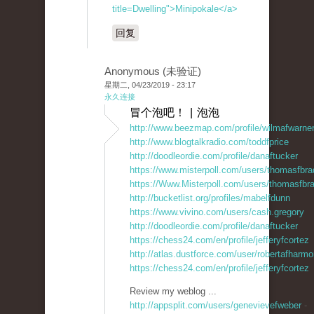
title=Dwelling">Minipokale</a>
回复
Anonymous (未验证)
星期二, 04/23/2019 - 23:17
永久连接
冒个泡吧！ | 泡泡
http://www.beezmap.com/profile/wilmafwarne
http://www.blogtalkradio.com/toddfprice
http://doodleordie.com/profile/danaftucker
https://www.misterpoll.com/users/thomasfbra
https://Www.Misterpoll.com/users/thomasfbr
http://bucketlist.org/profiles/mabelfdunn
https://www.vivino.com/users/cash.gregory
http://doodleordie.com/profile/danaftucker
https://chess24.com/en/profile/jefferyfcortez
http://atlas.dustforce.com/user/robertafharm
https://chess24.com/en/profile/jefferyfcortez
Review my weblog ...
http://appsplit.com/users/genevievefweber
-