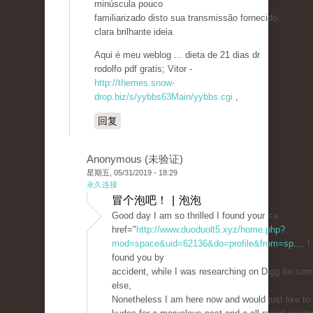
minúscula pouco
familiarizado disto sua transmissão fornecido
clara brilhante ideia
Aqui é meu weblog ... dieta de 21 dias dr
rodolfo pdf gratis; Vitor -
http://themes.snow-
drop.biz/s/yybbs63Main/yybbs.cgi
,
回复
Anonymous (未验证)
星期五, 05/31/2019 - 18:29
永久连接
冒个泡吧！ | 泡泡
Good day I am so thrilled I found your <a
href="
http://www.duoduolt5.xyz/home.php?
mod=space&uid=62136&do=profile&from=sp...
, I
found you by
accident, while I was researching on Digg for som
else,
Nonetheless I am here now and would just like to