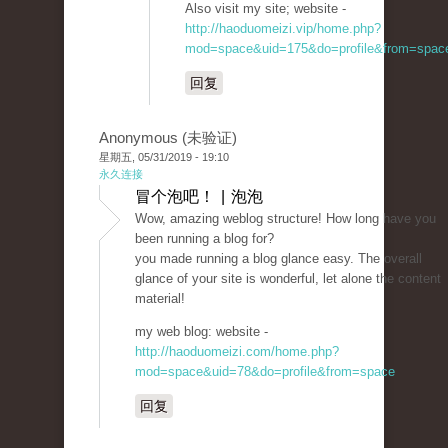
Also visit my site; website -
http://haoduomeizi.vip/home.php?
mod=space&uid=175&do=profile&from=spac
回复
Anonymous (未验证)
星期五, 05/31/2019 - 19:10
永久连接
冒个泡吧！ | 泡泡
Wow, amazing weblog structure! How long have you
been running a blog for?
you made running a blog glance easy. The overall
glance of your site is wonderful, let alone the content
material!
my web blog: website -
http://haoduomeizi.com/home.php?
mod=space&uid=78&do=profile&from=space
回复