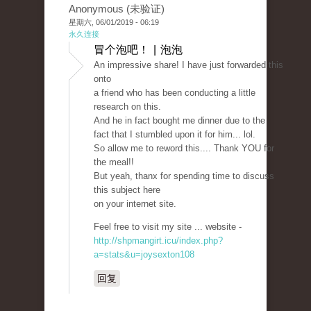
Anonymous (未验证)
星期六, 06/01/2019 - 06:19
永久连接
冒个泡吧！ | 泡泡
An impressive share! I have just forwarded this
onto
a friend who has been conducting a little
research on this.
And he in fact bought me dinner due to the
fact that I stumbled upon it for him... lol.
So allow me to reword this.... Thank YOU for
the meal!!
But yeah, thanx for spending time to discuss
this subject here
on your internet site.
Feel free to visit my site ... website -
http://shpmangirt.icu/index.php?
a=stats&u=joysexton108
回复