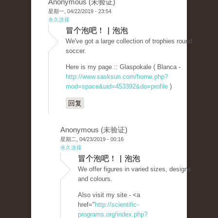
Anonymous (未验证)
星期一, 04/22/2019 - 23:54
永久连接
冒个泡吧！ | 泡泡
We've got a large collection of trophies round
soccer.
Here is my page :: Glaspokale ( Blanca -
http://www.sasksun.com/home.php?
mod=space&uid=453392&do=profile
)
回复
Anonymous (未验证)
星期二, 04/23/2019 - 00:16
永久连接
冒个泡吧！ | 泡泡
We offer figures in varied sizes, designs
and colours.
Also visit my site - <a
href="
http://scientific-
programs.org/index.php?