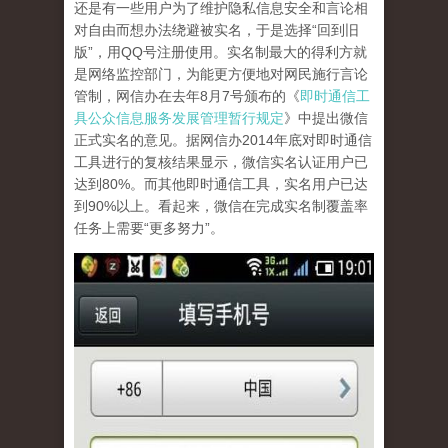
还是有一些用户为了维护隐私信息安全和言论相
对自由而想办法绕避被实名，于是选择“回到旧
版”，用QQ号注册使用。实名制最大的得利方就
是网络监控部门，为能更方便地对网民施行言论
管制，网信办在去年8月7号颁布的《
即时通信工
具公众信息服务发展管理暂行规定
》中提出微信
正式实名的意见。据网信办2014年底对即时通信
工具进行的复核结果显示，微信实名认证用户已
达到80%。而其他即时通信工具，实名用户已达
到90%以上。看起来，微信在完成实名制覆盖率
任务上需要“更多努力”。