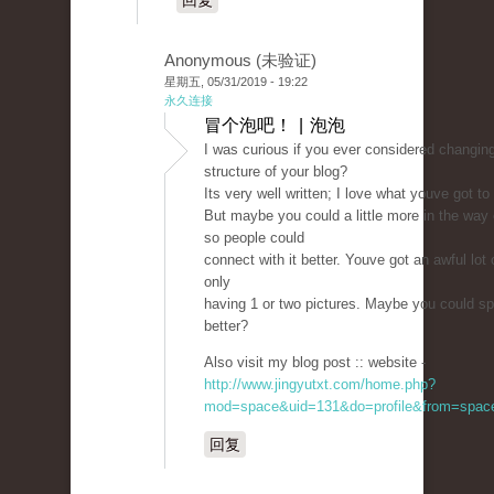
回复
Anonymous (未验证)
星期五, 05/31/2019 - 19:22
永久连接
冒个泡吧！ | 泡泡
I was curious if you ever considered changin
structure of your blog?
Its very well written; I love what youve got to
But maybe you could a little more in the way 
so people could
connect with it better. Youve got an awful lot o
only
having 1 or two pictures. Maybe you could sp
better?
Also visit my blog post :: website -
http://www.jingyutxt.com/home.php?
mod=space&uid=131&do=profile&from=spac
回复