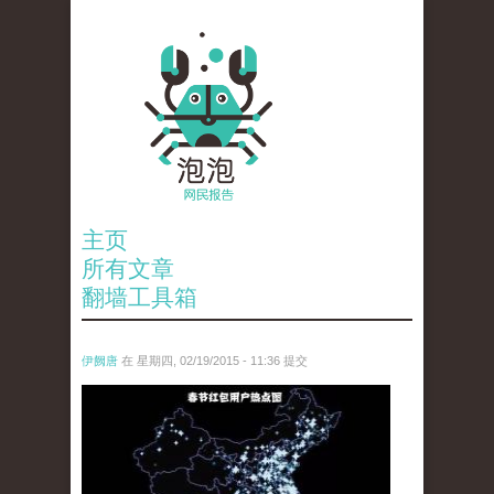
主页
所有文章
翻墙工具箱
伊阙唐
在 星期四, 02/19/2015 - 11:36 提交
chun_jie_hong_bao_yong_hu_re_dian_tu_.jpg