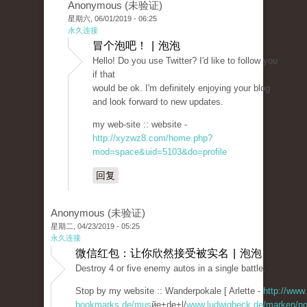
Anonymous (未验证)
星期六, 06/01/2019 - 06:25
永久连接
冒个泡吧！ | 泡泡
Hello! Do you use Twitter? I'd like to follow you
if that
would be ok. I'm definitely enjoying your blog
and look forward to new updates.
my web-site :: website -
http://xyzwz8.com/home.php?
mod=space&uid=5103&do=profile
回复
Anonymous (未验证)
星期二, 04/23/2019 - 05:25
永久连接
微信红包：让你欣然接受被实名 | 泡泡
Destroy 4 or five enemy autos in a single battle.
Stop by my website :: Wanderpokale [ Arlette -
http://www.
bookmarks.de/mus
йe+de+l/
www.ludwigbeck.de/marken/po