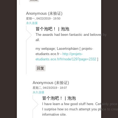
Anonymous (未验证)
星期一, 04/22/2019 - 19:50
永久连接
冒个泡吧！ | 泡泡
The awards had been fantastic and beloved by
all.
my webpage; Lasertrophäen [ projets-
etudiants.ece.fr -
http://projets-
etudiants.ece.fr/fr/node/129?page=2332
]
回复
Anonymous (未验证)
星期二, 04/23/2019 - 18:07
永久连接
冒个泡吧！ | 泡泡
I have learn a few good stuff here. Certainly price
I surprise how so much attempt you place to crea
informative site.