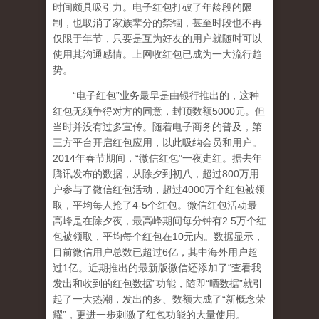
时间颇具吸引力。电子红包打破了年龄段的限
制，也取消了家族辈分的禁锢，甚至时段也不再
仅限于年节，只要是互为好友的用户就随时可以
使用其沟通感情。上网收红包已成为一大流行趋
势。
“电子红包”业务最早是由银行推出的，这种
红包无须争得对方的同意，封顶数额5000元。但
当时并没有过多宣传。随着电子商务的普及，第
三方平台开启红包应用，以此吸纳会员和用户。
2014年春节期间，“微信红包”一夜走红。据去年
腾讯发布的数据，从除夕到初八，超过800万用
户参与了微信红包活动，超过4000万个红包被领
取，平均每人抢了4-5个红包。微信红包活动最
高峰是在除夕夜，最高峰期间每分钟有2.5万个红
包被领取，平均每个红包在10元内。数据显示，
目前微信用户总数已超过6亿，其中海外用户超
过1亿。近期推出的最新版微信还添加了“查看我
发出和收到的红包数据”功能，随即“晒数据”就引
起了一大热潮，发出的多、数额大成了“新概念荣
耀”，更进一步刺激了红包功能的大量使用。