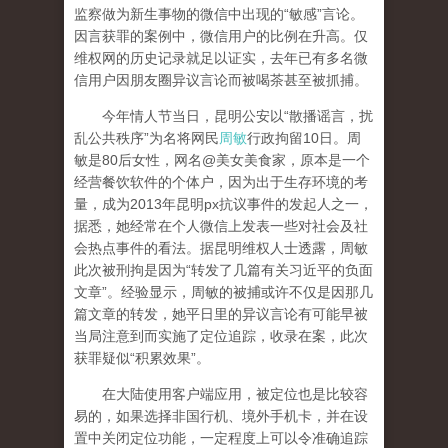
监察做为新生事物的微信中出现的“敏感”言论。
因言获罪的案例中，微信用户的比例在升高。仅
维权网的历史记录就足以证实，去年已有多名微
信用户因朋友圈异议言论而被喝茶甚至被抓捕。
今年情人节当日，昆明公安以“散播谣言，扰
乱公共秩序”为名将网民
周敏
行政拘留10日。周
敏是80后女性，网名@美女美食家，原本是一个
经营餐饮软件的个体户，因为出于生存环境的考
量，成为2013年昆明px抗议事件的发起人之一，
据悉，她经常在个人微信上发表一些对社会及社
会热点事件的看法。据昆明维权人士透露，周敏
此次被刑拘是因为“转发了几篇有关习近平的负面
文章”。经验显示，周敏的被捕或许不仅是因那几
篇文章的转发，她平日里的异议言论有可能早被
当局注意到而实施了定位追踪，收录在案，此次
获罪疑似“积累效果”。
在大陆使用客户端应用，被定位也是比较容
易的，如果选择非国行机、境外手机卡，并在设
置中关闭定位功能，一定程度上可以令准确追踪