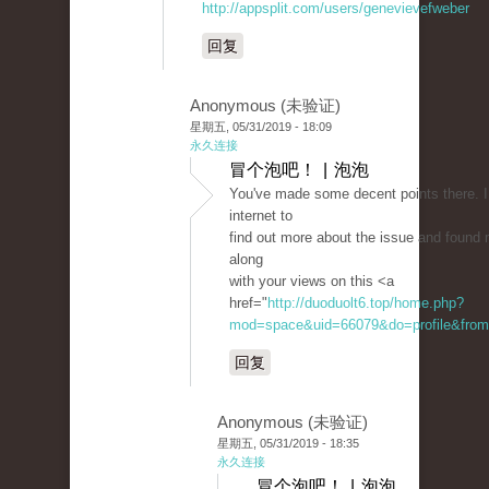
http://appsplit.com/users/genevievefweber
回复
Anonymous (未验证)
星期五, 05/31/2019 - 18:09
永久连接
冒个泡吧！ | 泡泡
You've made some decent points there. 
internet to
find out more about the issue and found 
along
with your views on this <a
href="
http://duoduolt6.top/home.php?
mod=space&uid=66079&do=profile&from
回复
Anonymous (未验证)
星期五, 05/31/2019 - 18:35
永久连接
冒个泡吧！ | 泡泡