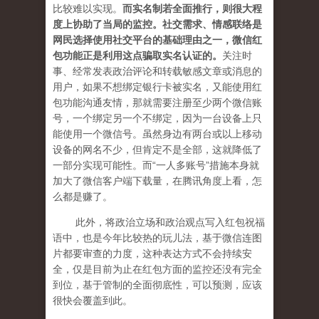
比较难以实现。
而实名制若全面推行，则很大程
度上协助了当局的监控。社交需求、情感联络是
网民选择使用社交平台的基础理由之一，微信红
包功能正是利用这点骗取实名认证的。
关注时
事、经常发表政治评论和转载敏感文章或消息的
用户，如果不想绑定银行卡被实名，又能使用红
包功能沟通友情，那就需要注册至少两个微信账
号，一个绑定另一个不绑定，因为一台设备上只
能使用一个微信号。虽然身边有两台或以上移动
设备的网名不少，但肯定不是全部，这就降低了
一部分实现可能性。而“一人多账号”措施本身就
加大了微信客户端下载量，在腾讯角度上看，怎
么都是赚了。
此外，将政治立场和政治观点写入红包祝福
语中，也是今年比较热的玩儿法，基于微信连图
片都要审查的力度，这种表达方式不会持续安
全，仅是目前为止在红包方面的监控还没有完全
到位，基于管制的全面彻底性，可以预测，应该
很快会覆盖到此。