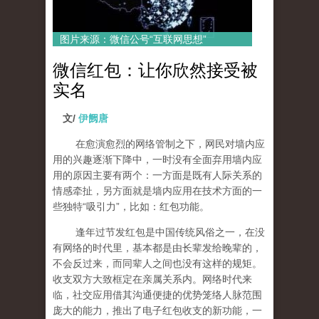
图片来源：微信公号“互联网思想”
微信红包：让你欣然接受被
实名
文/
伊阙唐
在愈演愈烈的网络管制之下，网民对墙内应
用的兴趣逐渐下降中，一时没有全面弃用墙内应
用的原因主要有两个：一方面是既有人际关系的
情感牵扯，另方面就是墙内应用在技术方面的一
些独特“吸引力”，比如：红包功能。
逢年过节发红包是中国传统风俗之一，在没
有网络的时代里，基本都是由长辈发给晚辈的，
不会反过来，而同辈人之间也没有这样的规矩。
收支双方大致框定在亲属关系内。网络时代来
临，社交应用借其沟通便捷的优势笼络人脉范围
庞大的能力，推出了电子红包收支的新功能，一