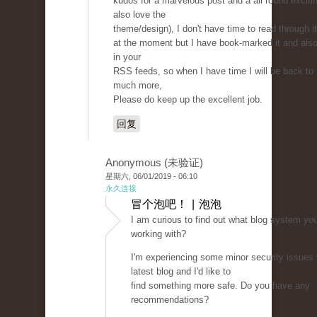
kudos for a marvelous post and a all round excitin
also love the
theme/design), I don't have time to read through it
at the moment but I have book-marked it and als
in your
RSS feeds, so when I have time I will be back to
much more,
Please do keep up the excellent job.
回复
Anonymous (未验证)
星期六, 06/01/2019 - 06:10
永久连接
冒个泡吧！ | 泡泡
I am curious to find out what blog system yo
working with?
I'm experiencing some minor security issues
latest blog and I'd like to
find something more safe. Do you have any
recommendations?