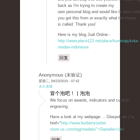
back as I'm trying to create my
own personal blog and would like to learn wh
you got this from or exactly what the theme
is called. Thank you!
Here is my blog Judi Online -
http://www.place123.net/place/kumisqq-kota-
medan-indonesia
回复
Anonymous (未验证)
星期二, 04/23/2019 - 07:42
永久连接
冒个泡吧！ | 泡泡
We focus on awards, indicators and custom
engraving.
Have a look at my webpage ... Glaspokale (<a
href="
http://www.burberryoutlet-
store.us.com/tag/medals/">Danielle</a>
)