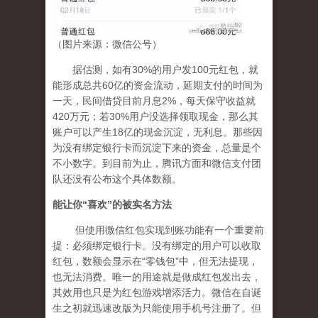
（图片来源：微信公号）
据估测，如有30%的用户发100元红包，就
能形成总共60亿的资金流动，延期支付的时间为
一天，民间借贷目前月息2%，每天保守收益就
420万元；若30%用户没选择领取现金，那么其
账户可以产生18亿的现金沉淀，无利息。那些因
为没有绑定银行卡而沉淀下来的资金，总量是个
不小数字。到目前为止，腾讯方面和微信支付团
队还没有公布这个具体数额。
能让你
“
喜欢
”
的被实名方法
但使用微信红包实现到账功能有一个重要前
提：必须绑定银行卡。没有绑定的用户可以收取
红包，数额会显示在“零钱包”中，但无法提现，
也无法消费。唯一的用途就是做成红包发出去，
其效用也只是为红包游戏增添活力。微信在自诞
生之初就迅速改版为只能使用手机号注册了。但