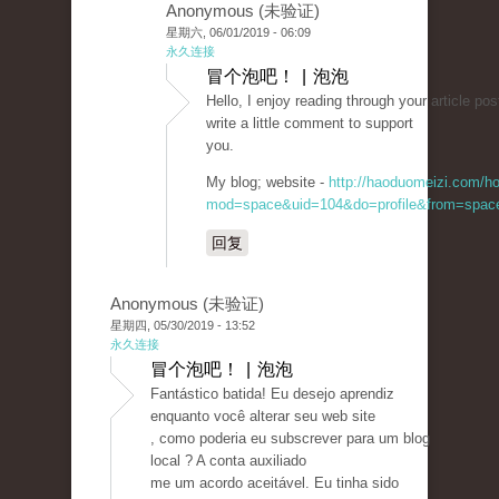
Anonymous (未验证)
星期六, 06/01/2019 - 06:09
永久连接
冒个泡吧！ | 泡泡
Hello, I enjoy reading through your article post
write a little comment to support
you.
My blog; website -
http://haoduomeizi.com/h
mod=space&uid=104&do=profile&from=spac
回复
Anonymous (未验证)
星期四, 05/30/2019 - 13:52
永久连接
冒个泡吧！ | 泡泡
Fantástico batida! Eu desejo aprendiz
enquanto você alterar seu web site
, como poderia eu subscrever para um blog
local ? A conta auxiliado
me um acordo aceitável. Eu tinha sido