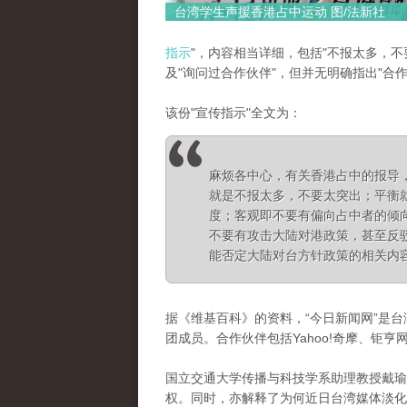
台湾学生声援香港占中运动 图/法新社
指示
"，内容相当详细，包括"不报太多，不
及"询问过合作伙伴"，但并无明确指出"合作
该份"宣传指示"全文为：
麻烦各中心，有关香港占中的报导
就是不报太多，不要太突出；平衡
度；客观即不要有偏向占中者的倾
不要有攻击大陆对港政策
，甚至反
能否定大陆对台方针政策的相关内
据《维基百科》的资料，“今日新闻网”是台
团成员。
合作伙伴包括Yahoo!奇摩、钜
国立交通大学传播与科技学系助理教授戴瑜
权。
同时，亦解释了为何近日台湾媒体淡化