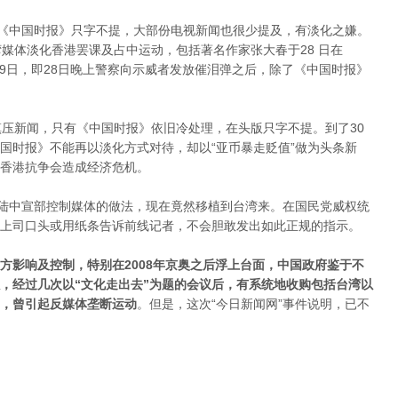
及《中国时报》只字不提，大部份电视新闻也很少提及，有淡化之嫌。
湾媒体淡化香港罢课及占中运动，包括著名作家张大春于28 日在
29日，即28日晚上警察向示威者发放催泪弹之后，除了《中国时报》
镇压新闻，只有《中国时报》依旧冷处理，在头版只字不提。
到了30
国时报》不能再以淡化方式对待，却以“亚币暴走贬值”做为头条新
香港抗争会造成
经济危机。
大陆中宣部控制媒体的做法，现在竟然移植到台湾来。
在国民党威权统
上司口头或用纸条告诉前线记者，不会胆敢发出如此正规的指示。
方影响及控制，特别在2008年京奥之后浮上台面，中国政府鉴于不
，经过几次以“文化走出去”
为题的会议后，有系统地收购包括台湾以
，曾引起反媒体垄断运动
。
但是，这次“今日新闻网”事件说明，已不