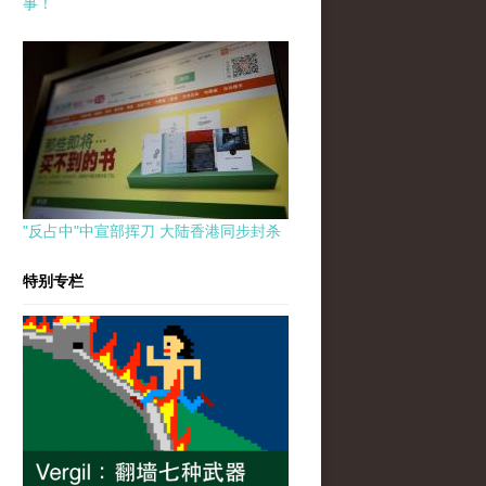
事！
"反占中"中宣部挥刀 大陆香港同步封杀
特别专栏