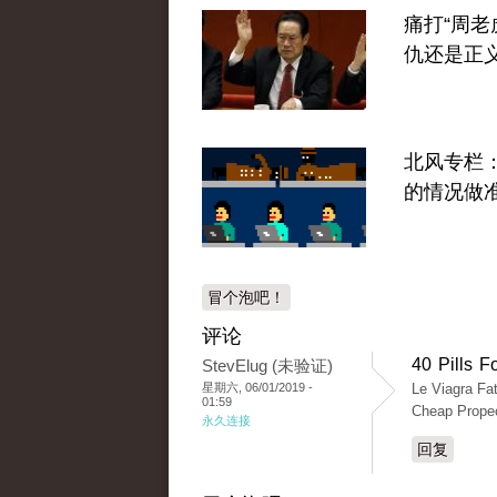
痛打“周老
仇还是正
北风专栏
的情况做
冒个泡吧！
评论
40 Pills F
StevElug (未验证)
星期六, 06/01/2019 -
Le Viagra Fa
01:59
Cheap Prope
永久连接
回复