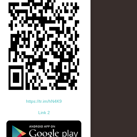
https://tr.im/hN4K9
Link 2
standard-icon-googleplay-app-store.png