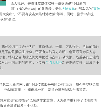
论人批评。
香港独立媒体取得一份据说是"今日新闻
网"（NOWnews）的备忘录，类似
大陆媒体
内部常见的"
宣传
要太突出"、"不要有攻击大陆
对港政策"等等。
同时，指示中亦提
伙伴"是谁。
，我已经询问过合作伙伴，建议低调、平衡、客观报导。所谓的低调
就是不能只报学生行动，还要
有大陆官方声明，也要报香港官方态
向性，特别是台湾独派势力声援香港占中行动慎报。最重要的是注意
驳对台一国两制的内容，不要有
台湾太阳花
对香港的支持，以及更不
容。
湾第二大新闻网，由“今日传媒股份有限公司”经营，属今中华联合集
亨网、YAM蕃薯藤、中华电视公司、新浪台湾与MSN台湾等等。
慧对这份“宣传指示”也感到非常震惊，认为是严重剥夺了读者知情
报导香港罢课及占中运动。