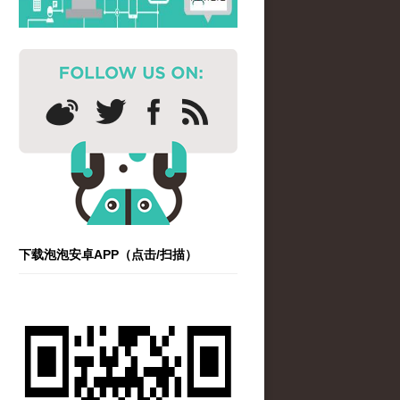
下载泡泡安卓APP（点击/扫描）