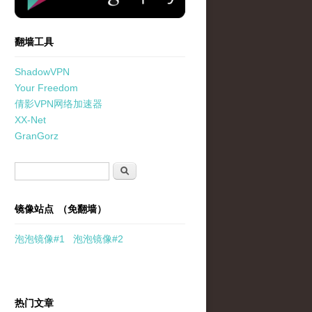
翻墙工具
ShadowVPN
Your Freedom
倩影VPN网络加速器
XX-Net
GranGorz
搜索表单
搜索
镜像站点 （免翻墙）
泡泡
镜像
#1
泡泡
镜像#2
热门文章