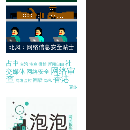
占中
社
台湾
审查
微博
新闻自由
网络审
交媒体
网络安全
查
香港
翻墙
网络监控
隐私
更多
pao-pao-banner-mirror-site-120814.jpg