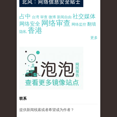
占中
社交媒体
台湾
审查
微博
新闻自由
网络审查
网络安全
翻墙
网络监控
香港
隐私
更多
pao-pao-banner-mirror-site-120814.jpg
联系
提供新闻线索或者希望成为作者？