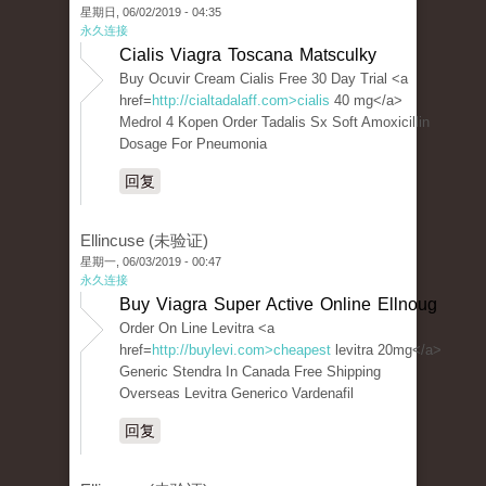
星期日, 06/02/2019 - 04:35
永久连接
Cialis Viagra Toscana Matsculky
Buy Ocuvir Cream Cialis Free 30 Day Trial <a
href=
http://cialtadalaff.com>cialis
40 mg</a>
Medrol 4 Kopen Order Tadalis Sx Soft Amoxicillin
Dosage For Pneumonia
回复
Ellincuse (未验证)
星期一, 06/03/2019 - 00:47
永久连接
Buy Viagra Super Active Online Ellnoug
Order On Line Levitra <a
href=
http://buylevi.com>cheapest
levitra 20mg</a>
Generic Stendra In Canada Free Shipping
Overseas Levitra Generico Vardenafil
回复