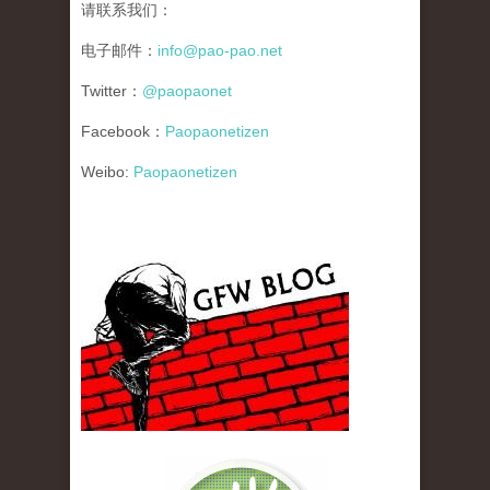
请联系我们：
电子邮件：
info@pao-pao.net
Twitter：
@paopaonet
Facebook：
Paopaonetizen
Weibo:
Paopaonetizen
gfw_blog_small.jpg