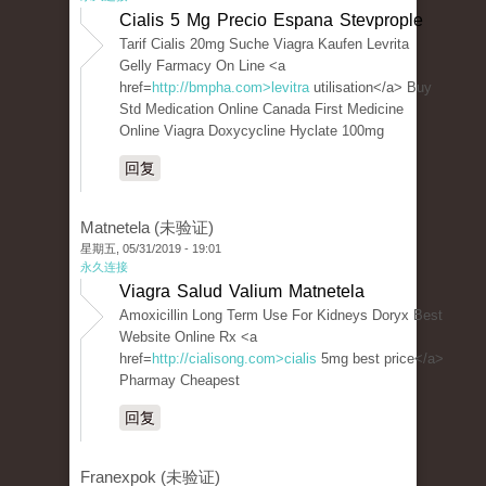
Cialis 5 Mg Precio Espana Stevprople
Tarif Cialis 20mg Suche Viagra Kaufen Levrita
Gelly Farmacy On Line <a
href=
http://bmpha.com>levitra
utilisation</a> Buy
Std Medication Online Canada First Medicine
Online Viagra Doxycycline Hyclate 100mg
回复
Matnetela (未验证)
星期五, 05/31/2019 - 19:01
永久连接
Viagra Salud Valium Matnetela
Amoxicillin Long Term Use For Kidneys Doryx Best
Website Online Rx <a
href=
http://cialisong.com>cialis
5mg best price</a>
Pharmay Cheapest
回复
Franexpok (未验证)