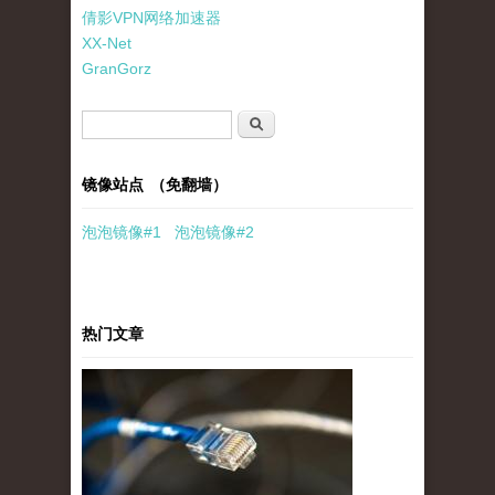
倩影VPN网络加速器
XX-Net
GranGorz
搜索表单
搜索
镜像站点 （免翻墙）
泡泡
镜像
#1
泡泡
镜像#2
热门文章