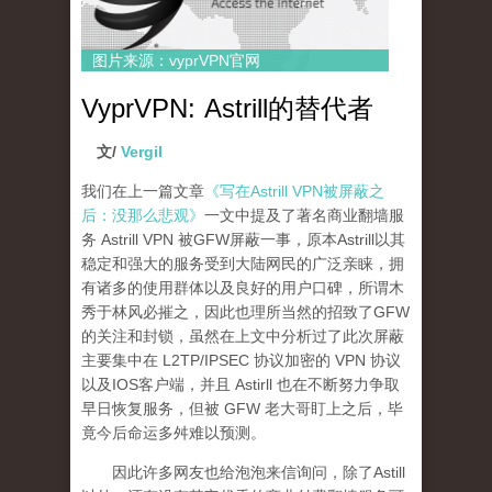
图片来源：vyprVPN官网
VyprVPN: Astrill的替代者
文/
Vergil
我们在上一篇文章
《写在Astrill VPN被屏蔽之
后：没那么悲观》
一文中提及了著名商业翻墙服
务 Astrill VPN 被GFW屏蔽一事，原本Astrill以其
稳定和强大的服务受到大陆网民的广泛亲睐，拥
有诸多的使用群体以及良好的用户口碑，所谓木
秀于林风必摧之，因此也理所当然的招致了GFW
的关注和封锁，虽然在上文中分析过了此次屏蔽
主要集中在 L2TP/IPSEC 协议加密的 VPN 协议
以及IOS客户端，并且 Astirll 也在不断努力争取
早日恢复服务，但被 GFW 老大哥盯上之后，毕
竟今后命运多舛难以预测。
因此许多网友也给泡泡来信询问，除了Astill