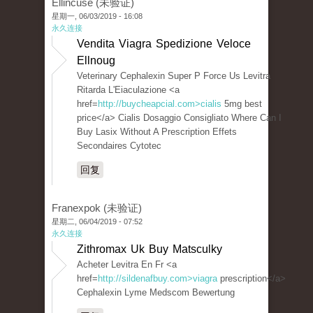
Ellincuse (未验证)
星期一, 06/03/2019 - 16:08
永久连接
Vendita Viagra Spedizione Veloce
Ellnoug
Veterinary Cephalexin Super P Force Us Levitra
Ritarda L'Eiaculazione <a
href=
http://buycheapcial.com>cialis
5mg best
price</a> Cialis Dosaggio Consigliato Where Can I
Buy Lasix Without A Prescription Effets
Secondaires Cytotec
回复
Franexpok (未验证)
星期二, 06/04/2019 - 07:52
永久连接
Zithromax Uk Buy Matsculky
Acheter Levitra En Fr <a
href=
http://sildenafbuy.com>viagra
prescription</a>
Cephalexin Lyme Medscom Bewertung