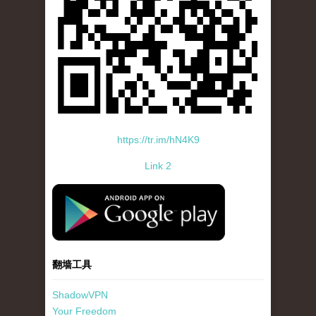
https://tr.im/hN4K9
Link 2
standard-icon-googleplay-app-store.png
翻墙工具
ShadowVPN
Your Freedom