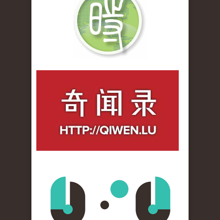
qiwenlu_logo.jpg