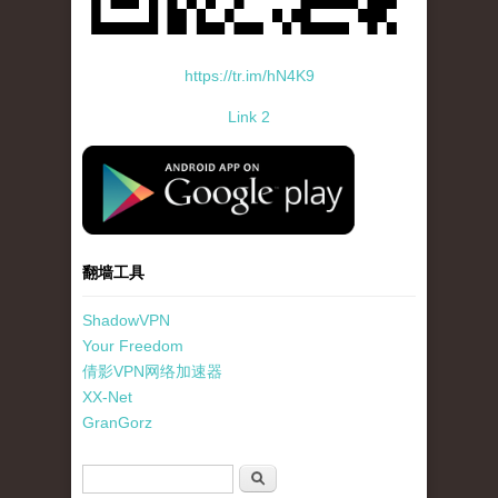
https://tr.im/hN4K9
Link 2
standard-icon-googleplay-app-store.png
翻墙工具
ShadowVPN
Your Freedom
倩影VPN网络加速器
XX-Net
GranGorz
搜索表单
搜索