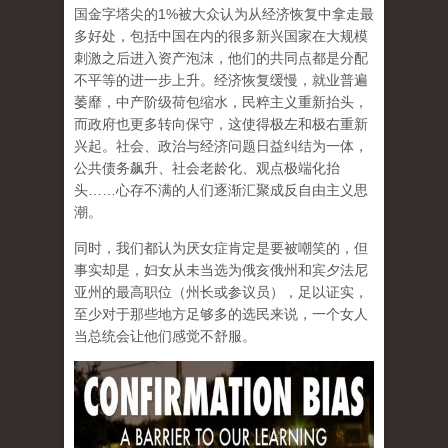
国金字塔尖的1%被大众认为从经济恢复中拿走最
多好处，包括中国在内的很多新兴国家在大规模
刺激之后进入资产泡沫，他们的共同点都是分配
不平等的进一步上升。经济恢复缓慢，就业普遍
萎靡，中产阶级荷包缩水，民粹主义重新抬头，
而政府也更多转向保守，这使得极左和极右重新
兴起。社会、政治与经济问题日益纠结为一体，
公共债务飙升、社会老龄化、观点极端化抬
头……心存不满的人们逐渐汇聚成反自由主义思
潮。
同时，我们都认为厌女症肯定是要被嘲笑的，但
事实却是，妇女从未当选为俄亥俄州和宾夕法尼
亚州的最高职位（州长或参议员），足以证实，
至少对于那些地方足够多的选民来说，一个女人
当总统会让他们感觉不舒服。