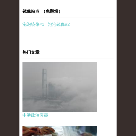
镜像站点 （免翻墙）
泡泡
镜像
#1
泡泡
镜像#2
热门文章
中港政治雾霾