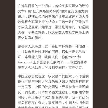
在选举日前的一个月内，曾经有多家媒体的评论
文章引用“社交网络情绪脉搏”做为更具说服力的
信息，以辅助传统民调来作证主流媒体和绝大多
数分析专家所支持的结论：二选一条件下希拉里
才应该是赢家。如果这一渠道是可靠的，它必须
具备一个基础就是，绝大多数人在社交网络上的
表达是真心所想。
是否有人思考过，这一基础本身就是一种假设，
并且是未曾被验证过的假设。它似乎也无法验
证，难道能去逐一询问人们：你的twitter和
Facebook上所言是真心的吗？……我觉得基本
没有人会承认自己的虚拟空间行为存在伪装。
中国应该是发现这一状况最早的国家，不厚道的
说很可能与中国人的虚伪被认识到的普遍程度有
一定关系。中国的社交网络上经常会有一些民间
反日的态度，日本媒体很关注它们出现的频率和
时段，并且高估了它对投资的影响。我一直认为
相关解读存在夸大，事实显示，中国人依旧会因