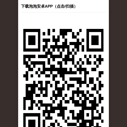
下载泡泡安卓APP（点击/扫描）