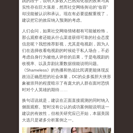
跳的段子，说明大多数人已熟知化妆的效果与真
实性存在巨大落差，然而社交网络舆论的“妆容”
却没能被认识和承认。现在有必要提醒重视了，
建议把它的效应纳入预测的考虑。
人们会问，如果社交网络情绪都有可能被粉饰，
那么观察者还能从什么渠道获得可靠的社会态度
信息呢？我想推荐影视，尤其是电视剧，因为人
们在选择收看电视剧的时候处于私人场合，不必
考虑自身行为被他人评价的后果，于是电视剧的
收视率、以及弃剧比重数据很能说明问题。
《Shameless》的热播和热追比民调更能体现反
政治正确思想的社会体量，DC的众多孤胆大侠形
象被崇拜的程度暗示了有庞大的人群在面对恐惧
时对个人英雄的期待……
换句话说就是，建议在正面直接观测的同时纳入
侧面观察。暂时没有公认的成功案例能说明这一
建议的有效性，但相关研究应已开始，本届美国
大选只是诸多分析案例之一。