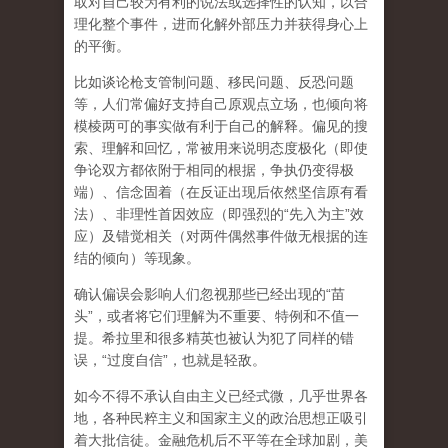
取对自己较为有利的说法或选择性的认知，以合
理化整个事件，进而化解外部压力并获得身心上
的平衡。
比如谈论枪支管制问题、移民问题、反恐问题
等，人们常偏好支持自己原观点立场，也倾向将
模棱两可的事实做有利于自己的解释。偏见的搜
索、理解和回忆，常被用来说明态度极化（即使
争论双方都依附于相同的根据，争执仍变得极
端）、信念固着（在反证出现后依然坚信原有看
法）、非理性首因效应（即强烈的“先入为主”效
应）及错觉相关（对两件偶然事件做无根据的连
结的倾向）等现象。
确认偏误会影响人们忽视那些已经出现的“苗
头”，或者将它们理解为不重要、特例和不值一
提。希拉里和很多精英也被认为犯了同样的错
误，“过度自信”，也就是轻敌。
如今不得不承认自由主义已经式微，几乎世界各
地，各种民粹主义和国家主义的政治思想正吸引
着大批信徒。金融危机后不平等在全球加剧，美