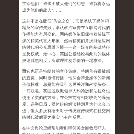
主宰他们，谁试图破灭他们的幻想，谁就将永远
成为他们的敌人”……
这并不是在贬低“乌合之众”，而是承认了媒体和
精英的宣传失败，承认政治宣传在互联网时代的
传播能力有所变化。网络媒体依旧保持着传统平
煤的精英代言人形象，然而精英们并没能适应网
络时代的公众思维习惯——这一媒介的基础特征
是反权威、无中心，英国公投结论与此前的媒体
舆论截然相反，所谓理性劝导输的一塌糊涂。
而它也正是特朗普的宣传策略。特朗普有很敏感
的直觉，同时很懂传播，他深会商业媒体的新闻
价值标准，总是能在吸引选民关注和占据头条上
一箭双雕。英国脱欧派领导人约翰逊和法拉奇也
使用了类似的方法，在公投前有相对较高的曝光
度。选举日后，媒体纷纷解读特朗普为什么会当
选，但大多没有给出对于传统宣传模式在社交网
络时代被颠覆之事实当有的反思。
在中文舆论里经常能看到嘲笑美女卸妆后吓人一