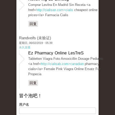
Comprar Levitra En Madrid Sin Receta <a
href=
http://cialisan.com>cialis
cheapest online
prices</a> Farmacia Cialis
回复
Randveifs (未验证)
星期日, 06/02/2019 - 05:39
永久连接
Ez Pharmacy Online LesTreS
Tabletten Viagra Foto Amoxicillin Dosage Pediatric
<a href=
http://cialisab.com>canadian
pharmacy
cialis</a> Female Pink Viagra Online Ersatz Fur
Propecia
回复
冒个泡吧！
用户名