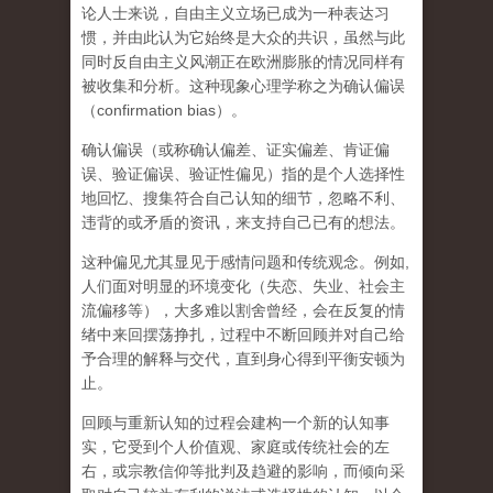
论人士来说，自由主义立场已成为一种表达习
惯，并由此认为它始终是大众的共识，虽然与此
同时反自由主义风潮正在欧洲膨胀的情况同样有
被收集和分析。这种现象心理学称之为确认偏误
（confirmation bias）。
确认偏误（或称确认偏差、证实偏差、肯证偏
误、验证偏误、验证性偏见）指的是个人选择性
地回忆、搜集符合自己认知的细节，忽略不利、
违背的或矛盾的资讯，来支持自己已有的想法。
这种偏见尤其显见于感情问题和传统观念。例如,
人们面对明显的环境变化（失恋、失业、社会主
流偏移等），大多难以割舍曾经，会在反复的情
绪中来回摆荡挣扎，过程中不断回顾并对自己给
予合理的解释与交代，直到身心得到平衡安顿为
止。
回顾与重新认知的过程会建构一个新的认知事
实，它受到个人价值观、家庭或传统社会的左
右，或宗教信仰等批判及趋避的影响，而倾向采