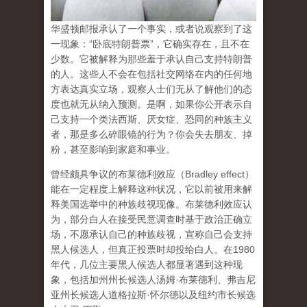
华盛顿邮报承认了一个事实，或者说观察到了这
一现象：“卧底特朗普票”，它确实存在，且不在
少数。它被解释为那些羞于承认自己支持特朗普
的人。这些人不会在包括社交网络在内的任何地
方表达真实立场，观察人士们无从了解他们的态
度也就无从纳入预测。是啊，如果你公开表示自
己支持一个类法西斯、厌女症、恐同的种族主义
者，那是多么碎眼镜的行为？你会失去朋友、掉
粉，甚至影响到家庭和事业。
曾经颇具争议的布莱德利效应（Bradley effect）
能在一定程度上解释这种状况，它以前被用来解
释美国选举中的种族歧视现像。布莱德利效应认
为，部分白人在接受民意调查时基于政治正确立
场，不愿承认自己的种族歧视，宣称自己会支持
黑人候选人，但真正投票时却投给白人。在1980
年代，几位主要黑人候选人都显著遇到这种现
象，包括加州州长候选人汤姆·布莱德利、弗吉尼
亚州长候选人道格拉斯·怀尔德以及纽约市长候选