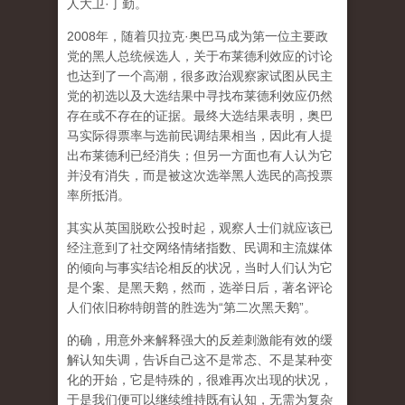
人大卫·丁勤。
2008年，随着贝拉克·奥巴马成为第一位主要政
党的黑人总统候选人，关于布莱德利效应的讨论
也达到了一个高潮，很多政治观察家试图从民主
党的初选以及大选结果中寻找布莱德利效应仍然
存在或不存在的证据。最终大选结果表明，奥巴
马实际得票率与选前民调结果相当，因此有人提
出布莱德利已经消失；但另一方面也有人认为它
并没有消失，而是被这次选举黑人选民的高投票
率所抵消。
其实从英国脱欧公投时起，观察人士们就应该已
经注意到了社交网络情绪指数、民调和主流媒体
的倾向与事实结论相反的状况，当时人们认为它
是个案、是黑天鹅，然而，选举日后，著名评论
人们依旧称特朗普的胜选为“第二次黑天鹅”。
的确，用意外来解释强大的反差刺激能有效的缓
解认知失调，告诉自己这不是常态、不是某种变
化的开始，它是特殊的，很难再次出现的状况，
于是我们便可以继续维持既有认知，无需为复杂