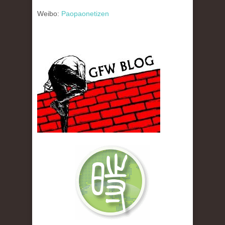
Weibo:
Paopaonetizen
gfw_blog_small.jpg