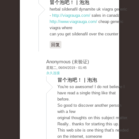
冒个泡吧！ | 泡泡
herbal sildenafil dynamite uk viagra generic
-
http://viagrauga.com/
sales in canada
http://www.viagrauga.com/
cheap generic
viagra where
can you get sildenafil over the counter
回复
Anonymous (未验证)
星期二, 06/04/2019 - 01:45
永久连接
冒个泡吧！ | 泡泡
You're so awesome! I do not believe I
have read a single thing like that
before.
So good to discover another person
with a few
original thoughts on this subject matter.
Really.. thanks for starting this up.
This web site is one thing that's needed
on the internet, someone