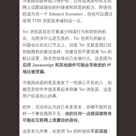
洋葱路由器有能力保护你，让你远离那些在互联
网上试图追随你的纠缠者和邪恶的权力。即使你
想成为另一个 Edward Snowden，你也可以通过
使用 TOR 浏览器来做到这一点。
Tor 浏览器旨在尽量减少间谍行为和窃听的机
会。当然没什么是完美的，Tor 也有它的缺点，
问题会出在出口节点上。但是 Tor 无疑是我们目
前能拥有的最佳选择。但建议您不要混淆 Tor 的
默认设置，除非您知道自己在做什么。这是因为
启用 Javascript 和其他插件可能会导致您的 IP
地址被泄漏
。
洋葱路由器的普及激发了一些居心不良的人，创
建恶意软件并使其看起来很像 Tor 浏览器。这是
用户应该担心的事。
此外，无论你认为自己有多安全，你都不能对这
样一个事实视而不见：
你的任何一点错误都将有
可能在互联网上泄露你的身份。
这里有九件事，在使用 Tor 的时候你
不应该做
：