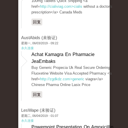
100mg Tablets Quick Shipping <a
href=
http://cialiviag.com>cialis
without a doctor's
prescription</a> Canada Meds
回复
AustAbids (未验证)
星期一, 06/03/2019 - 09:22
永久连接
Achat Kamagra En Pharmacie
JeaEmbaks
Buy Generic Propecia Uk Real Secure Ordering
Fluoxetine Website Visa Accepted Pharmacy <a
href=
http://zgdkdz.com>generic
viagra</a>
Chinese Pharma Online Lasix Price
回复
LesWape (未验证)
星期二, 06/04/2019 - 01:07
永久连接
Powerpoint Presentation On Amoxicillin