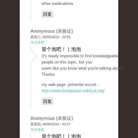
other medications
回复
Anonymous (未验证)
星期三, 06/05/2019 - 20:55
永久连接
冒个泡吧！ | 泡泡
It's nearly impossible to find knowledgeable
people on this topic, but you
seem like you know what you're talking about!
Thanks
my web page: şirinevler escort -
http://www.uluslararasi-nakliyat.org/
回复
Anonymous (未验证)
星期四, 06/06/2019 - 02:57
永久连接
冒个泡吧！ | 泡泡