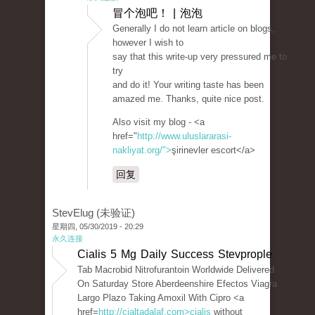
冒个泡吧！ | 泡泡
Generally I do not learn article on blogs,
however I wish to
say that this write-up very pressured me to
try
and do it! Your writing taste has been
amazed me. Thanks, quite nice post.
Also visit my blog - <a
href="
http://www.uluslararasi-
nakliyat.org/">
şirinevler escort</a>
回复
StevElug (未验证)
星期四, 05/30/2019 - 20:29
永久连接
Cialis 5 Mg Daily Success Stevprople
Tab Macrobid Nitrofurantoin Worldwide Delivered
On Saturday Store Aberdeenshire Efectos Viagra
Largo Plazo Taking Amoxil With Cipro <a
href=
http://cialtadalaf.com>cialis
without