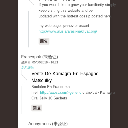
If you would like to grow your familiarity simply
keep visiting this website and be
updated with the hottest gossip posted here.
my web page; şirinevler escort -
http://www.uluslararasi-nakliyat.org/
回复
Franexpok (未验证)
星期四, 05/30/2019 - 16:21
永久连接
Vente De Kamagra En Espagne
Matsculky
Baclofen En France <a
href=
http://aaost.com>generic
cialis</a> Kamagra
Oral Jelly 10 Sachets
回复
Anonymous (未验证)