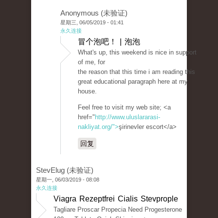
Anonymous (未验证)
星期三, 06/05/2019 - 01:41
永久连接
冒个泡吧！ | 泡泡
What's up, this weekend is nice in support
of me, for
the reason that this time i am reading this
great educational paragraph here at my
house.
Feel free to visit my web site; <a
href="
http://www.uluslararasi-
nakliyat.org/">
şirinevler escort</a>
回复
StevElug (未验证)
星期一, 06/03/2019 - 08:08
永久连接
Viagra Rezeptfrei Cialis Stevprople
Tagliare Proscar Propecia Need Progesterone