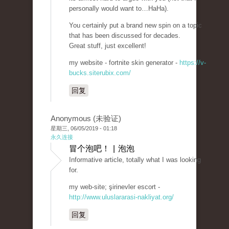
personally would want to…HaHa).
You certainly put a brand new spin on a topic
that has been discussed for decades.
Great stuff, just excellent!
my website - fortnite skin generator -
https://v-
bucks.siterubix.com/
回复
Anonymous (未验证)
星期三, 06/05/2019 - 01:18
永久连接
冒个泡吧！ | 泡泡
Informative article, totally what I was looking
for.
my web-site; şirinevler escort -
http://www.uluslararasi-nakliyat.org/
回复