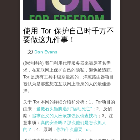
使用 Tor 保护自己时千万不
要做这九件事！
文/
Don Evans
(泡泡特约)
我们利用代理服务器来满足匿名需
求，在互联网上保护自己的隐私，避免被追踪。
Tor 是所有工具中级别最高的，洋葱路由器项目
被认为是那些想在互联网上隐身的人的最佳选
择。
关于 Tor 本网的详细介绍和分析：1、Tor项目的
由来：
当搬石头砸脚遇到“运动死亡”
；2、反侦
察：
追求正义的人应该加强反侦查技巧
；3、注
意事项：
真的安全吗？那么他们是怎么抓人
的？
；4、原则：
你为什么需要 Tor
。