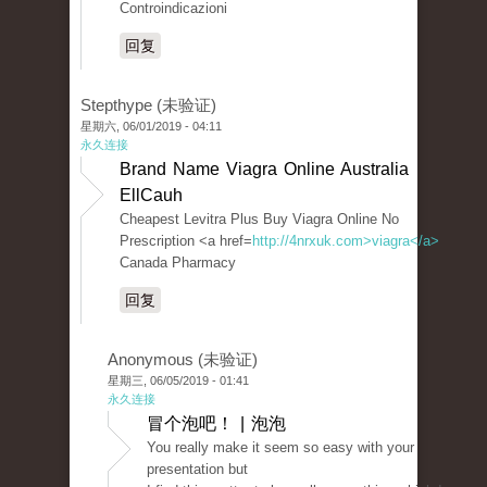
Controindicazioni
回复
Stepthype (未验证)
星期六, 06/01/2019 - 04:11
永久连接
Brand Name Viagra Online Australia
EllCauh
Cheapest Levitra Plus Buy Viagra Online No
Prescription <a href=
http://4nrxuk.com>viagra</a>
Canada Pharmacy
回复
Anonymous (未验证)
星期三, 06/05/2019 - 01:41
永久连接
冒个泡吧！ | 泡泡
You really make it seem so easy with your
presentation but