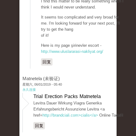
I find this matter to be really something which I
think I would never understand.
It seems too complicated and very broad for
me. I'm looking forward for your next post, I'll
try to get the hang
of it!
Here is my page şirinevler escort -
http://www.uluslararasi-nakliyat.org/
回复
Matnetela (未验证)
星期六, 06/01/2019 - 05:40
永久连接
Trial Erection Packs Matnetela
Levitra Dauer Wirkung Viagra Generika
Erfahrungsbericht Assunzione Levitra <a
href=
http://brandciali.com>cialis</a>
Online Tadafil
回复