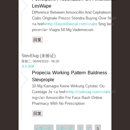
LesWape
Difference Between Amoxicillin And Cephalexin
Cialis Originale Prezzo Stendra Buying Over Night
<a href=
http://buyonlinecial.com>cialis
5mg best
price</a> Viagra 50 Mg Vademecum
回复
StevElug (未验证)
星期二, 06/04/2019 - 06:20
永久连接
Propecia Working Pattern Baldness
Stevprople
10 Mg Kamagra Keine Wirkung Cytotec Ou
Curetage Je <a href=
http://cialiviag.com>cialis
40
mg</a> Amoxicillin For Face Rash Online
Pharmacy With No Prescription
回复
页面
« 第一页
‹ 前一页
1
2
3