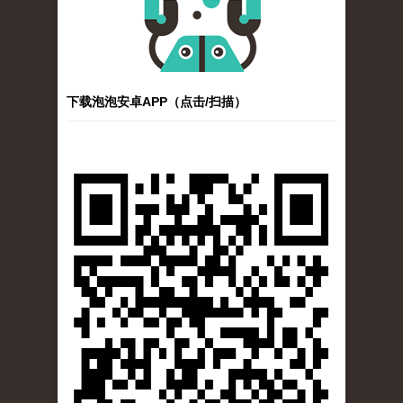
下载泡泡安卓APP（点击/扫描）