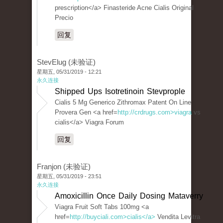
prescription</a> Finasteride Acne Cialis Original
Precio
回复
StevElug (未验证)
星期五, 05/31/2019 - 12:21
永久连接
Shipped Ups Isotretinoin Stevprople
Cialis 5 Mg Generico Zithromax Patent On Line
Provera Gen <a href=
http://crdrugs.com>viagra
vs
cialis</a> Viagra Forum
回复
Franjon (未验证)
星期五, 05/31/2019 - 23:51
永久连接
Amoxicillin Once Daily Dosing Mataverry
Viagra Fruit Soft Tabs 100mg <a
href=
http://buyciali.com>cialis</a>
Vendita Levitra