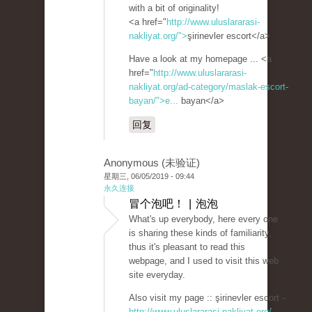
with a bit of originality!
<a href="
http://www.uluslararasi-
nakliyat.org/">
şirinevler escort</a>
Have a look at my homepage ... <a
href="
http://www.uluslararasi-
nakliyat.org/ad-category/maslak-escort-
bayan/">e...
bayan</a>
回复
Anonymous (未验证)
星期三, 06/05/2019 - 09:44
永久连接
冒个泡吧！ | 泡泡
What's up everybody, here every one
is sharing these kinds of familiarity,
thus it's pleasant to read this
webpage, and I used to visit this web
site everyday.
Also visit my page :: şirinevler escort -
http://www.uluslararasi-nakliyat.org/