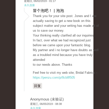
星期日, 06/02/2019 - 01:17
永久连接
冒个泡吧！ | 泡泡
Thank you for your site post. Jones and I are
actually saving to get a new book on this
subject matter and your writing has made all of
us to save our money.
Your thinking really clarified all our inquiries.
In fact, over what we had recognized just
before we came upon your fantastic blog.
My partner and i no longer have doubts as well
as a troubled mind because you have truly
attended
to our needs above. Thanks
Feel free to visit my web site; Bridal Fabrics -
https://penzu.com/p/8cb8f505
回复
Anonymous (未验证)
星期三, 06/05/2019 - 08:38
永久连接