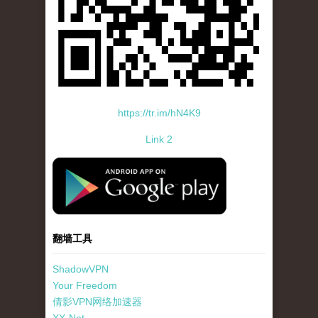
https://tr.im/hN4K9
Link 2
standard-icon-googleplay-app-store.png
翻墙工具
ShadowVPN
Your Freedom
倩影VPN网络加速器