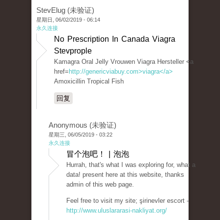
StevElug (未验证)
星期日, 06/02/2019 - 06:14
永久连接
No Prescription In Canada Viagra
Stevprople
Kamagra Oral Jelly Vrouwen Viagra Hersteller <a
href=
http://genericviabuy.com>viagra</a>
Amoxicillin Tropical Fish
回复
Anonymous (未验证)
星期三, 06/05/2019 - 03:22
永久连接
冒个泡吧！ | 泡泡
Hurrah, that's what I was exploring for, what a
data! present here at this website, thanks
admin of this web page.
Feel free to visit my site; şirinevler escort -
http://www.uluslararasi-nakliyat.org/