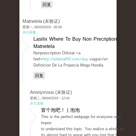
回复
Matnetela (未验证)
星期一, 06/03/2019 - 05:56
永久连接
Lasilix Where To Buy Non Precription
Matnetela
Nonprescription Orlistat <a
href=
http://sildenaf50.com>buy
viagra</a>
Definicion De La Propecia Mega Hoodia
回复
Anonymous (未验证)
星期二, 06/04/2019 - 12:42
永久连接
冒个泡吧！ | 泡泡
This is the perfect webpage for everyone who
hopes
to understand this topic. You realize a whole lot
its almost hard to argue with you (not that I