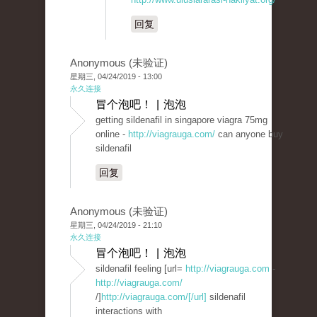
回复
Anonymous (未验证)
星期三, 04/24/2019 - 13:00
永久连接
冒个泡吧！ | 泡泡
getting sildenafil in singapore viagra 75mg
online -
http://viagrauga.com/
can anyone buy
sildenafil
回复
Anonymous (未验证)
星期三, 04/24/2019 - 21:10
永久连接
冒个泡吧！ | 泡泡
sildenafil feeling [url=
http://viagrauga.com
-
http://viagrauga.com/
/]
http://viagrauga.com/[/url]
sildenafil
interactions with