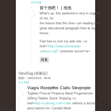
永久连接
冒个泡吧！ | 泡泡
What's up, this weekend is nice in support
of me, for
the reason that this time i am reading this
great educational paragraph here at my
house.
Feel free to visit my web site; <a
href="
http://www.uluslararasi-
nakliyat.org/">
şirinevler escort</a>
回复
StevElug (未验证)
星期一, 06/03/2019 - 08:08
永久连接
Viagra Rezeptfrei Cialis Stevprople
Tagliare Proscar Propecia Need Progesterone
100mg Tablets Quick Shipping <a
href=
http://cialiviag.com>cialis
without a doctor's
prescription</a> Canada Meds