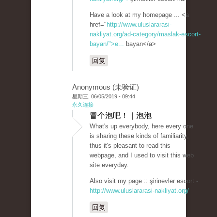
Have a look at my homepage ... <a
href="
http://www.uluslararasi-
nakliyat.org/ad-category/maslak-escort-
bayan/">e...
bayan</a>
回复
Anonymous (未验证)
星期三, 06/05/2019 - 09:44
永久连接
冒个泡吧！ | 泡泡
What's up everybody, here every one
is sharing these kinds of familiarity,
thus it's pleasant to read this
webpage, and I used to visit this web
site everyday.
Also visit my page :: şirinevler escort -
http://www.uluslararasi-nakliyat.org/
回复