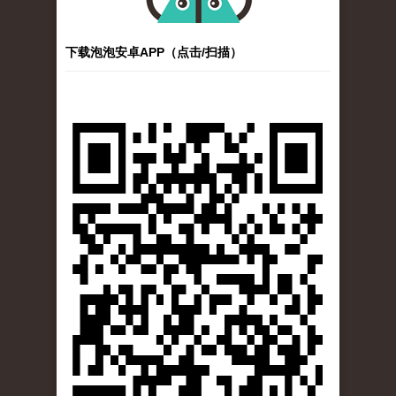
下载泡泡安卓APP（点击/扫描）