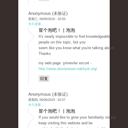
Anonymous (未验证)
星期三, 06/05/2019 - 20:55
永久连接
冒个泡吧！ | 泡泡
It's nearly impossible to find knowledgeable
people on this topic, but you
seem like you know what you're talking about!
Thanks
my web page: şirinevler escort -
http://www.uluslararasi-nakliyat.org/
回复
Anonymous (未验证)
星期四, 06/06/2019 - 02:57
永久连接
冒个泡吧！ | 泡泡
If you would like to grow your familiarity simply
keep visiting this website and be