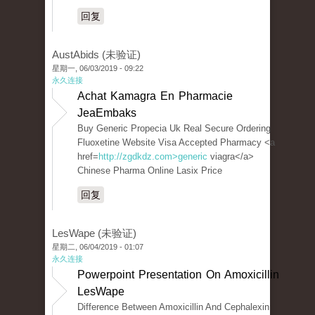
回复
AustAbids (未验证)
星期一, 06/03/2019 - 09:22
永久连接
Achat Kamagra En Pharmacie
JeaEmbaks
Buy Generic Propecia Uk Real Secure Ordering
Fluoxetine Website Visa Accepted Pharmacy <a
href=
http://zgdkdz.com>generic
viagra</a>
Chinese Pharma Online Lasix Price
回复
LesWape (未验证)
星期二, 06/04/2019 - 01:07
永久连接
Powerpoint Presentation On Amoxicillin
LesWape
Difference Between Amoxicillin And Cephalexin