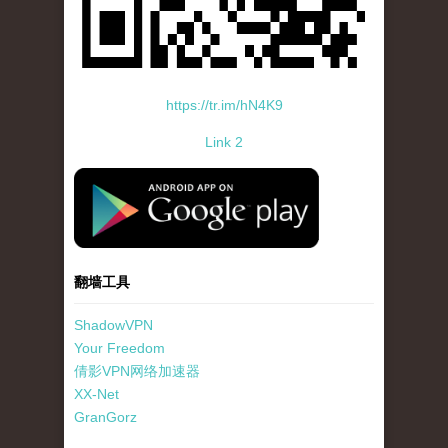
https://tr.im/hN4K9
Link 2
standard-icon-googleplay-app-store.png
翻墙工具
ShadowVPN
Your Freedom
倩影VPN网络加速器
XX-Net
GranGorz