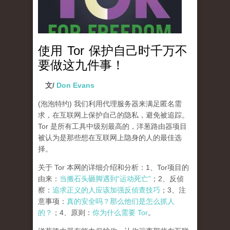
使用 Tor 保护自己时千万不
要做这九件事！
文/
Don Evans
(泡泡特约)
我们利用代理服务器来满足匿名需
求，在互联网上保护自己的隐私，避免被追踪。
Tor 是所有工具中级别最高的，洋葱路由器项目
被认为是那些想在互联网上隐身的人的最佳选
择。
关于 Tor 本网的详细介绍和分析：1、Tor项目的
由来：
当搬石头砸脚遇到“运动死亡”
；2、反侦
察：
追求正义的人应该加强反侦查技巧
；3、注
意事项：
真的安全吗？那么他们是怎么抓人
的？
；4、原则：
你为什么需要 Tor
。