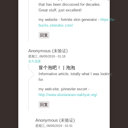
that has been discussed for decades.
Great stuff, just excellent!
my website - fortnite skin generator -
https://v-
bucks.siterubix.com/
回复
Anonymous (未验证)
星期三, 06/05/2019 - 01:18
永久连接
冒个泡吧！ | 泡泡
Informative article, totally what I was looking
for.
my web-site; şirinevler escort -
http://www.uluslararasi-nakliyat.org/
回复
Anonymous (未验证)
星期三, 06/05/2019 - 01:41