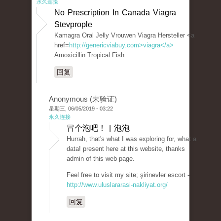
永久连接
No Prescription In Canada Viagra
Stevprople
Kamagra Oral Jelly Vrouwen Viagra Hersteller <a
href=
http://genericviabuy.com>viagra</a>
Amoxicillin Tropical Fish
回复
Anonymous (未验证)
星期三, 06/05/2019 - 03:22
永久连接
冒个泡吧！ | 泡泡
Hurrah, that's what I was exploring for, what a
data! present here at this website, thanks
admin of this web page.
Feel free to visit my site; şirinevler escort -
http://www.uluslararasi-nakliyat.org/
回复