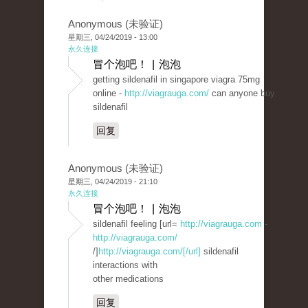
Anonymous (未验证)
星期三, 04/24/2019 - 13:00
永久连接
冒个泡吧！ | 泡泡
getting sildenafil in singapore viagra 75mg
online -
http://viagrauga.com/
can anyone buy
sildenafil
回复
Anonymous (未验证)
星期三, 04/24/2019 - 21:10
永久连接
冒个泡吧！ | 泡泡
sildenafil feeling [url=
http://viagrauga.com
-
http://viagrauga.com/
/]
http://viagrauga.com/[/url]
sildenafil
interactions with
other medications
回复