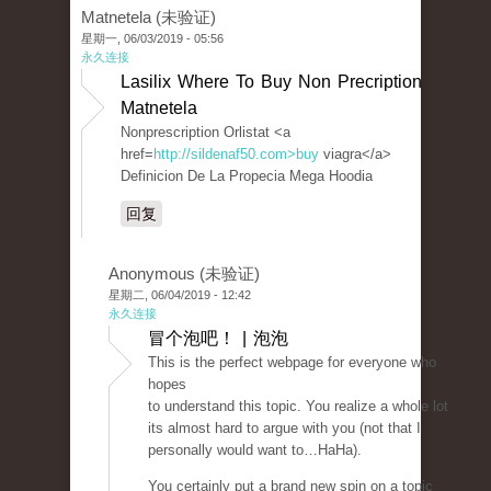
Matnetela (未验证)
星期一, 06/03/2019 - 05:56
永久连接
Lasilix Where To Buy Non Precription
Matnetela
Nonprescription Orlistat <a
href=
http://sildenaf50.com>buy
viagra</a>
Definicion De La Propecia Mega Hoodia
回复
Anonymous (未验证)
星期二, 06/04/2019 - 12:42
永久连接
冒个泡吧！ | 泡泡
This is the perfect webpage for everyone who
hopes
to understand this topic. You realize a whole lot
its almost hard to argue with you (not that I
personally would want to…HaHa).
You certainly put a brand new spin on a topic