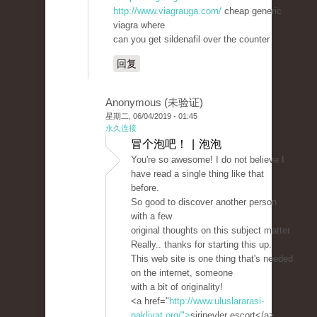
http://www.viagrauga.com/
cheap generic
viagra where
can you get sildenafil over the counter
回复
Anonymous (未验证)
星期二, 06/04/2019 - 01:45
永久连接
冒个泡吧！ | 泡泡
You're so awesome! I do not believe I
have read a single thing like that
before.
So good to discover another person
with a few
original thoughts on this subject matter.
Really.. thanks for starting this up.
This web site is one thing that's needed
on the internet, someone
with a bit of originality!
<a href="
http://www.uluslararasi-
nakliyat.org/">
şirinevler escort</a>