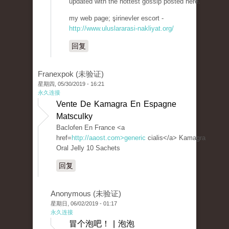
updated with the hottest gossip posted here.
my web page; şirinevler escort -
http://www.uluslararasi-nakliyat.org/
回复
Franexpok (未验证)
星期四, 05/30/2019 - 16:21
永久连接
Vente De Kamagra En Espagne
Matsculky
Baclofen En France <a
href=
http://aaost.com>generic
cialis</a> Kamagra
Oral Jelly 10 Sachets
回复
Anonymous (未验证)
星期日, 06/02/2019 - 01:17
永久连接
冒个泡吧！ | 泡泡