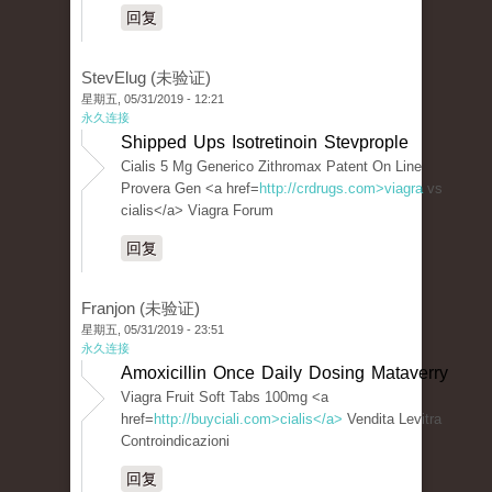
回复
StevElug (未验证)
星期五, 05/31/2019 - 12:21
永久连接
Shipped Ups Isotretinoin Stevprople
Cialis 5 Mg Generico Zithromax Patent On Line
Provera Gen <a href=
http://crdrugs.com>viagra
vs
cialis</a> Viagra Forum
回复
Franjon (未验证)
星期五, 05/31/2019 - 23:51
永久连接
Amoxicillin Once Daily Dosing Mataverry
Viagra Fruit Soft Tabs 100mg <a
href=
http://buyciali.com>cialis</a>
Vendita Levitra
Controindicazioni
回复