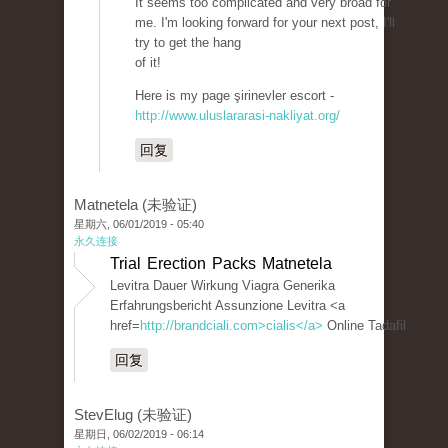
It seems too complicated and very broad for
me. I'm looking forward for your next post, I'll
try to get the hang
of it!
Here is my page şirinevler escort -
http://www.uluslararasi-nakliyat.org/
回复
Matnetela (未验证)
星期六, 06/01/2019 - 05:40
永久连接
Trial Erection Packs Matnetela
Levitra Dauer Wirkung Viagra Generika
Erfahrungsbericht Assunzione Levitra <a
href=
http://brandciali.com>cialis</a>
Online Tadafil
回复
StevElug (未验证)
星期日, 06/02/2019 - 06:14