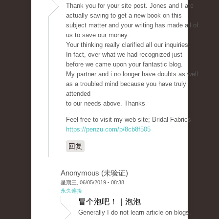
Thank you for your site post. Jones and I are
actually saving to get a new book on this
subject matter and your writing has made all of
us to save our money.
Your thinking really clarified all our inquiries.
In fact, over what we had recognized just
before we came upon your fantastic blog.
My partner and i no longer have doubts as well
as a troubled mind because you have truly
attended
to our needs above. Thanks
Feel free to visit my web site; Bridal Fabrics -
https://penzu.com/p/8cb8f505
回复
Anonymous (未验证)
星期三, 06/05/2019 - 08:38
永久连接
冒个泡吧！ | 泡泡
Generally I do not learn article on blogs,