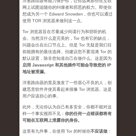
洋葱路由器有能力保护你，让你远离那些在互联
网上试图追随你的纠缠者和邪恶的权力。即使你
想成为另一个 Edward Snowden，你也可以通过
使用 TOR 浏览器来做到这一点。
Tor 浏览器旨在尽量减少间谍行为和窃听的机
会。当然没什么是完美的，Tor 也有它的缺点，
问题会出在出口节点上。但是 Tor 无疑是我们目
前能拥有的最佳选择。但建议您不要混淆 Tor 的
默认设置，除非您知道自己在做什么。这是因为
启用 Javascript 和其他插件可能会导致您的 IP
地址被泄漏
。
洋葱路由器的普及激发了一些居心不良的人，创
建恶意软件并使其看起来很像 Tor 浏览器。这是
用户应该担心的事。
此外，无论你认为自己有多安全，你都不能对这
样一个事实视而不见：
你的任何一点错误都将有
可能在互联网上泄露你的身份。
这里有九件事，在使用 Tor 的时候你
不应该做
：