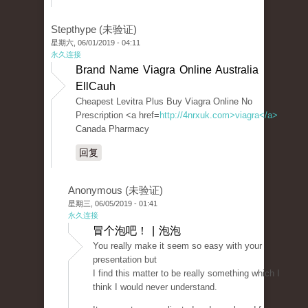
Stepthype (未验证)
星期六, 06/01/2019 - 04:11
永久连接
Brand Name Viagra Online Australia
EllCauh
Cheapest Levitra Plus Buy Viagra Online No
Prescription <a href=
http://4nrxuk.com>viagra</a>
Canada Pharmacy
回复
Anonymous (未验证)
星期三, 06/05/2019 - 01:41
永久连接
冒个泡吧！ | 泡泡
You really make it seem so easy with your
presentation but
I find this matter to be really something which I
think I would never understand.