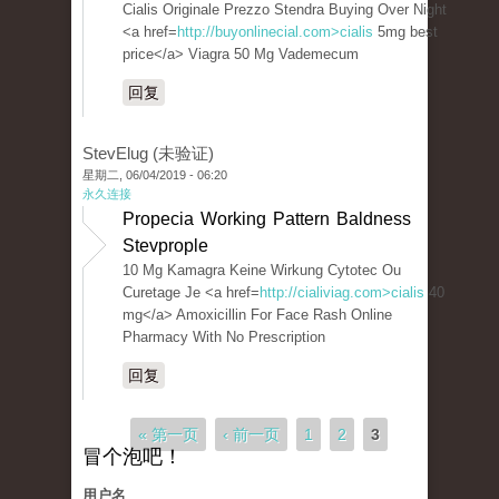
Cialis Originale Prezzo Stendra Buying Over Night
<a href=
http://buyonlinecial.com>cialis
5mg best
price</a> Viagra 50 Mg Vademecum
回复
StevElug (未验证)
星期二, 06/04/2019 - 06:20
永久连接
Propecia Working Pattern Baldness
Stevprople
10 Mg Kamagra Keine Wirkung Cytotec Ou
Curetage Je <a href=
http://cialiviag.com>cialis
40
mg</a> Amoxicillin For Face Rash Online
Pharmacy With No Prescription
回复
页面
« 第一页
‹ 前一页
1
2
3
冒个泡吧！
用户名