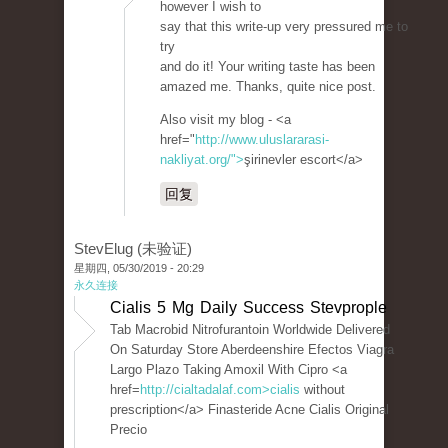
however I wish to
say that this write-up very pressured me to
try
and do it! Your writing taste has been
amazed me. Thanks, quite nice post.
Also visit my blog - <a
href="
http://www.uluslararasi-
nakliyat.org/">
şirinevler escort</a>
回复
StevElug (未验证)
星期四, 05/30/2019 - 20:29
永久连接
Cialis 5 Mg Daily Success Stevprople
Tab Macrobid Nitrofurantoin Worldwide Delivered
On Saturday Store Aberdeenshire Efectos Viagra
Largo Plazo Taking Amoxil With Cipro <a
href=
http://cialtadalaf.com>cialis
without
prescription</a> Finasteride Acne Cialis Original
Precio