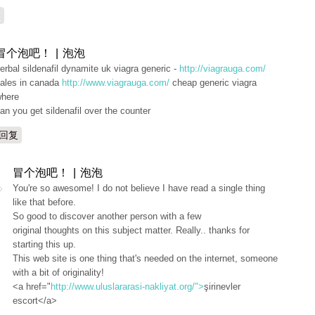
复
冒个泡吧！ | 泡泡
erbal sildenafil dynamite uk viagra generic -
http://viagrauga.com/
ales in canada
http://www.viagrauga.com/
cheap generic viagra
here
an you get sildenafil over the counter
回复
冒个泡吧！ | 泡泡
You're so awesome! I do not believe I have read a single thing
like that before.
So good to discover another person with a few
original thoughts on this subject matter. Really.. thanks for
starting this up.
This web site is one thing that's needed on the internet, someone
with a bit of originality!
<a href="
http://www.uluslararasi-nakliyat.org/">
şirinevler
escort</a>