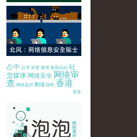
占中
社
台湾
审查
微博
新闻自由
网络审
交媒体
网络安全
查
香港
翻墙
网络监控
隐私
更多
pao-pao-banner-mirror-site-120814.jpg