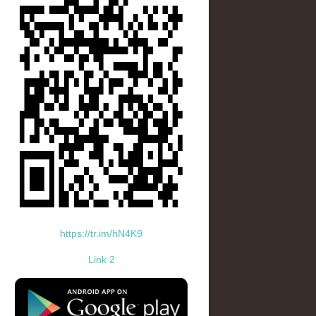
https://tr.im/hN4K9
Link 2
standard-icon-googleplay-app-store.png