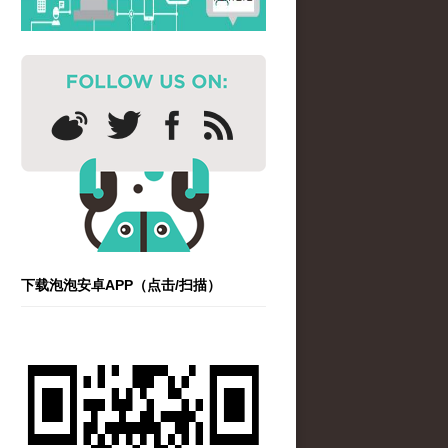
下载泡泡安卓APP（点击/扫描）