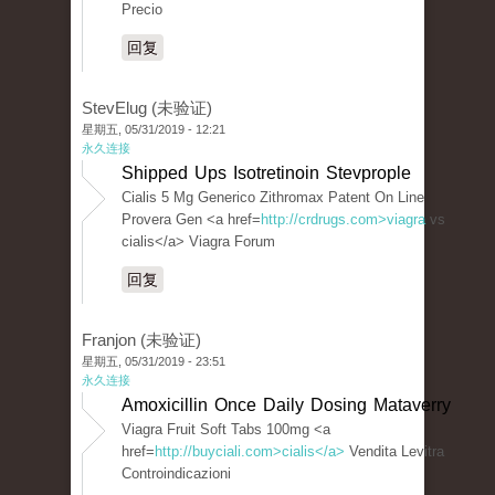
Precio
回复
StevElug (未验证)
星期五, 05/31/2019 - 12:21
永久连接
Shipped Ups Isotretinoin Stevprople
Cialis 5 Mg Generico Zithromax Patent On Line
Provera Gen <a href=
http://crdrugs.com>viagra
vs
cialis</a> Viagra Forum
回复
Franjon (未验证)
星期五, 05/31/2019 - 23:51
永久连接
Amoxicillin Once Daily Dosing Mataverry
Viagra Fruit Soft Tabs 100mg <a
href=
http://buyciali.com>cialis</a>
Vendita Levitra
Controindicazioni