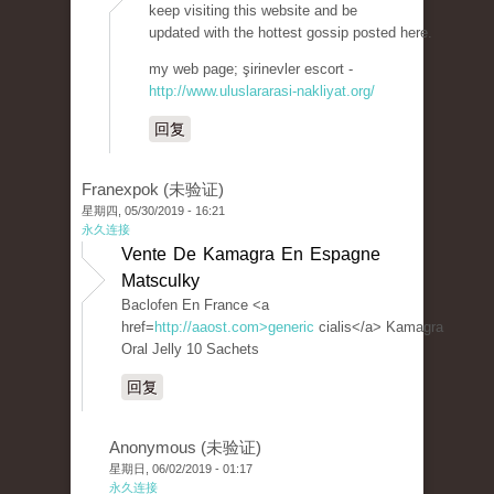
keep visiting this website and be
updated with the hottest gossip posted here.
my web page; şirinevler escort -
http://www.uluslararasi-nakliyat.org/
回复
Franexpok (未验证)
星期四, 05/30/2019 - 16:21
永久连接
Vente De Kamagra En Espagne
Matsculky
Baclofen En France <a
href=
http://aaost.com>generic
cialis</a> Kamagra
Oral Jelly 10 Sachets
回复
Anonymous (未验证)
星期日, 06/02/2019 - 01:17
永久连接