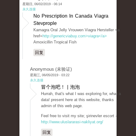
星期日, 06/02/2019 - 06:14
永久连接
No Prescription In Canada Viagra
Stevprople
Kamagra Oral Jelly Vrouwen Viagra Hersteller <a
href=
http://genericviabuy.com>viagra</a>
Amoxicillin Tropical Fish
回复
Anonymous (未验证)
星期三, 06/05/2019 - 03:22
永久连接
冒个泡吧！ | 泡泡
Hurrah, that's what I was exploring for, what a
data! present here at this website, thanks
admin of this web page.
Feel free to visit my site; şirinevler escort -
http://www.uluslararasi-nakliyat.org/
回复