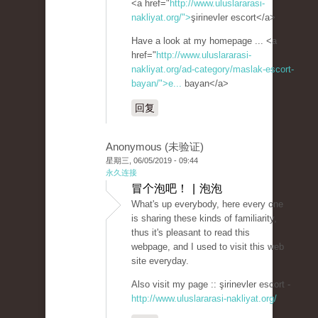
<a href="
http://www.uluslararasi-
nakliyat.org/">
şirinevler escort</a>
Have a look at my homepage ... <a
href="
http://www.uluslararasi-
nakliyat.org/ad-category/maslak-escort-
bayan/">e...
bayan</a>
回复
Anonymous (未验证)
星期三, 06/05/2019 - 09:44
永久连接
冒个泡吧！ | 泡泡
What's up everybody, here every one
is sharing these kinds of familiarity,
thus it's pleasant to read this
webpage, and I used to visit this web
site everyday.
Also visit my page :: şirinevler escort -
http://www.uluslararasi-nakliyat.org/