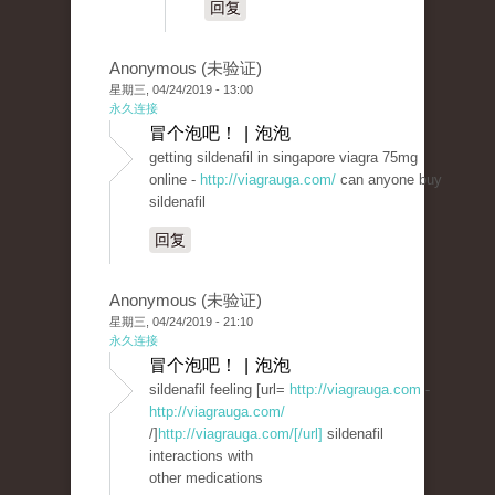
回复
Anonymous (未验证)
星期三, 04/24/2019 - 13:00
永久连接
冒个泡吧！ | 泡泡
getting sildenafil in singapore viagra 75mg
online -
http://viagrauga.com/
can anyone buy
sildenafil
回复
Anonymous (未验证)
星期三, 04/24/2019 - 21:10
永久连接
冒个泡吧！ | 泡泡
sildenafil feeling [url=
http://viagrauga.com
-
http://viagrauga.com/
/]
http://viagrauga.com/[/url]
sildenafil
interactions with
other medications