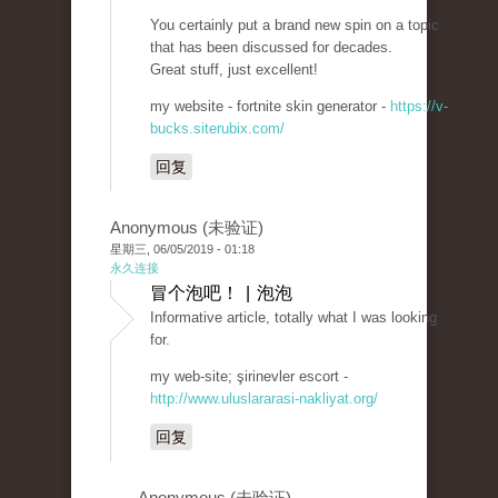
You certainly put a brand new spin on a topic
that has been discussed for decades.
Great stuff, just excellent!
my website - fortnite skin generator -
https://v-
bucks.siterubix.com/
回复
Anonymous (未验证)
星期三, 06/05/2019 - 01:18
永久连接
冒个泡吧！ | 泡泡
Informative article, totally what I was looking
for.
my web-site; şirinevler escort -
http://www.uluslararasi-nakliyat.org/
回复
Anonymous (未验证)