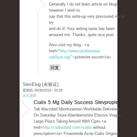
Generally I do not learn article on blogs,
however I wish to
say that this write-up very pressured me to
try
and do it! Your writing taste has been
amazed me. Thanks, quite nice post.
Also visit my blog - <a
href="
http://www.uluslararasi-
nakliyat.org/">
şirinevler escort</a>
回复
StevElug (未验证)
星期四, 05/30/2019 - 20:29
永久连接
Cialis 5 Mg Daily Success Stevprople
Tab Macrobid Nitrofurantoin Worldwide Delivered
On Saturday Store Aberdeenshire Efectos Viagra
Largo Plazo Taking Amoxil With Cipro <a
href=
http://cialtadalaf.com>cialis
without
prescription</a> Finasteride Acne Cialis Original