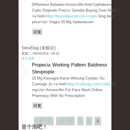
Difference Between Amoxicillin And Cephalexin
Cialis Originale Prezzo Stendra Buying Over Night
<a href=
http://buyonlinecial.com>cialis
5mg best
price</a> Viagra 50 Mg Vademecum
回复
StevElug (未验证)
星期二, 06/04/2019 - 06:20
永久连接
Propecia Working Pattern Baldness
Stevprople
10 Mg Kamagra Keine Wirkung Cytotec Ou
Curetage Je <a href=
http://cialiviag.com>cialis
40
mg</a> Amoxicillin For Face Rash Online
Pharmacy With No Prescription
回复
页面
« 第一页
‹ 前一页
1
2
3
冒个泡吧！