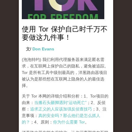
使用 Tor 保护自己时千万不
要做这九件事！
文/
Don Evans
(泡泡特约)
我们利用代理服务器来满足匿名需
求，在互联网上保护自己的隐私，避免被追踪。
Tor 是所有工具中级别最高的，洋葱路由器项目
被认为是那些想在互联网上隐身的人的最佳选
择。
关于 Tor 本网的详细介绍和分析：1、Tor项目的
由来：
当搬石头砸脚遇到“运动死亡”
；2、反侦
察：
追求正义的人应该加强反侦查技巧
；3、注
意事项：
真的安全吗？那么他们是怎么抓人
的？
；4、原则：
你为什么需要 Tor
。