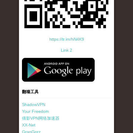
https://tr.im/hN4K9
Link 2
standard-icon-googleplay-app-store.png
翻墙工具
ShadowVPN
Your Freedom
倩影VPN网络加速器
XX-Net
GranGorz