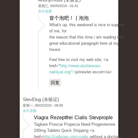
星期三, 06/05/2019 - 01:41
永久连接
冒个泡吧！ | 泡泡
What's up, this weekend is nice in support
of me, for
the reason that this time i am reading this
great educational paragraph here at my
house.
Feel free to visit my web site; <a
href="
http://www.uluslararasi-
nakliyat.org/">
şirinevler escort</a>
回复
StevElug (未验证)
星期一, 06/03/2019 - 08:08
永久连接
Viagra Rezeptfrei Cialis Stevprople
Tagliare Proscar Propecia Need Progesterone
100mg Tablets Quick Shipping <a
href=
http://cialiviag.com>cialis
without a doctor's