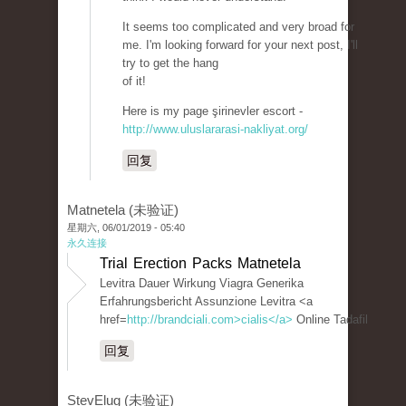
It seems too complicated and very broad for
me. I'm looking forward for your next post, I'll
try to get the hang
of it!
Here is my page şirinevler escort -
http://www.uluslararasi-nakliyat.org/
回复
Matnetela (未验证)
星期六, 06/01/2019 - 05:40
永久连接
Trial Erection Packs Matnetela
Levitra Dauer Wirkung Viagra Generika
Erfahrungsbericht Assunzione Levitra <a
href=
http://brandciali.com>cialis</a>
Online Tadafil
回复
StevElug (未验证)