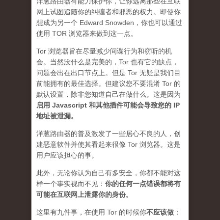
洋葱路由器有能力保护你，让你远离那些在互联
网上试图追随你的纠缠者和邪恶的权力。即使你
想成为另一个 Edward Snowden，你也可以通过
使用 TOR 浏览器来做到这一点。
Tor 浏览器旨在尽量减少间谍行为和窃听的机
会。当然没什么是完美的，Tor 也有它的缺点，
问题会出在出口节点上。但是 Tor 无疑是我们目
前能拥有的最佳选择。但建议您不要混淆 Tor 的
默认设置，除非您知道自己在做什么。这是因为
启用 Javascript 和其他插件可能会导致您的 IP
地址被泄漏
。
洋葱路由器的普及激发了一些居心不良的人，创
建恶意软件并使其看起来很像 Tor 浏览器。这是
用户应该担心的事。
此外，无论你认为自己有多安全，你都不能对这
样一个事实视而不见：
你的任何一点错误都将有
可能在互联网上泄露你的身份。
这里有九件事，在使用 Tor 的时候你
不应该做
：