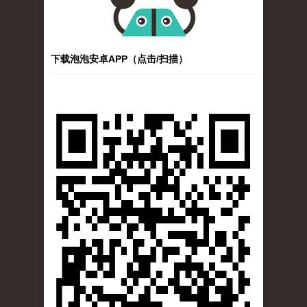
下载泡泡安卓APP（点击/扫描）