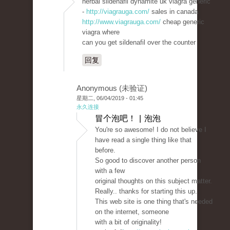
herbal sildenafil dynamite uk viagra generic
-
http://viagrauga.com/
sales in canada
http://www.viagrauga.com/
cheap generic
viagra where
can you get sildenafil over the counter
回复
Anonymous (未验证)
星期二, 06/04/2019 - 01:45
永久连接
冒个泡吧！ | 泡泡
You're so awesome! I do not believe I
have read a single thing like that
before.
So good to discover another person
with a few
original thoughts on this subject matter.
Really.. thanks for starting this up.
This web site is one thing that's needed
on the internet, someone
with a bit of originality!