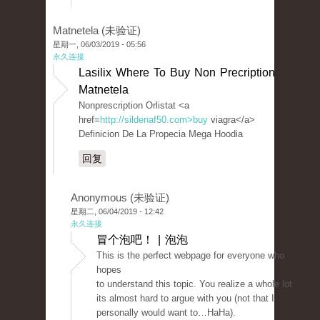
Matnetela (未验证)
星期一, 06/03/2019 - 05:56
永久连接
Lasilix Where To Buy Non Precription
Matnetela
Nonprescription Orlistat <a
href=
http://sildenaf50.com>buy
viagra</a>
Definicion De La Propecia Mega Hoodia
回复
Anonymous (未验证)
星期二, 06/04/2019 - 12:42
永久连接
冒个泡吧！ | 泡泡
This is the perfect webpage for everyone who
hopes
to understand this topic. You realize a whole lot
its almost hard to argue with you (not that I
personally would want to…HaHa).