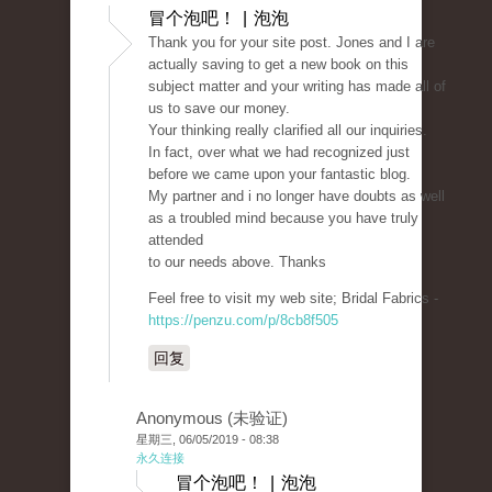
冒个泡吧！ | 泡泡
Thank you for your site post. Jones and I are
actually saving to get a new book on this
subject matter and your writing has made all of
us to save our money.
Your thinking really clarified all our inquiries.
In fact, over what we had recognized just
before we came upon your fantastic blog.
My partner and i no longer have doubts as well
as a troubled mind because you have truly
attended
to our needs above. Thanks
Feel free to visit my web site; Bridal Fabrics -
https://penzu.com/p/8cb8f505
回复
Anonymous (未验证)
星期三, 06/05/2019 - 08:38
永久连接
冒个泡吧！ | 泡泡