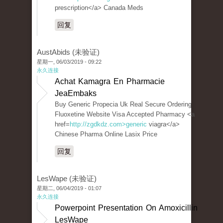
prescription</a> Canada Meds
回复
AustAbids (未验证)
星期一, 06/03/2019 - 09:22
永久连接
Achat Kamagra En Pharmacie
JeaEmbaks
Buy Generic Propecia Uk Real Secure Ordering
Fluoxetine Website Visa Accepted Pharmacy <a
href=
http://zgdkdz.com>generic
viagra</a>
Chinese Pharma Online Lasix Price
回复
LesWape (未验证)
星期二, 06/04/2019 - 01:07
永久连接
Powerpoint Presentation On Amoxicillin
LesWape