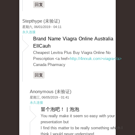
回复
Stepthype (未验证)
星期六, 06/01/2019 - 04:11
永久连接
Brand Name Viagra Online Australia
EllCauh
Cheapest Levitra Plus Buy Viagra Online No
Prescription <a href=
http://4nrxuk.com>viagra</a>
Canada Pharmacy
回复
Anonymous (未验证)
星期三, 06/05/2019 - 01:41
永久连接
冒个泡吧！ | 泡泡
You really make it seem so easy with your
presentation but
I find this matter to be really something which I
think I would never understand.