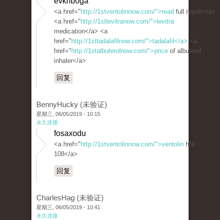
evkhb0ga
<a href="
http://1stventolinnow.com/">read
full report</a>
<a href="
http://1stlevitranow.com/">levitra
medication</a> <a
href="
http://1sttadalafilnow.com/">tadalafil</a>
<a
href="
http://1stalbuterolnow.com/">price
of albuterol
inhaler</a>
回复
BennyHucky (未验证)
星期三, 06/05/2019 - 10:15
永久连接
fosaxodu
<a href="
http://1stventolinnow.com/">ventolin
hfa
108</a>
回复
CharlesHag (未验证)
星期三, 06/05/2019 - 10:41
永久连接