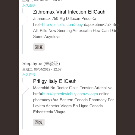
星期二, 06/04/2019 - 04:43
永久连接
Zithromax Viral Infection EllCauh
Zithromax 750 Mg Diflucan Price <a
href=
http://prilipills.com>buy
dapoxetine</a> Buy
Alli Pills Now Snorting Amoxicillin How Can I Get
Some Acyclovir
回复
Stepthype (未验证)
星期二, 06/04/2019 - 12:57
永久连接
Priligy Italy EllCauh
Macrobid No Doctor Cialis Tension Arterial <a
href=
http://genericviabuy.com>viagra
online
pharmacy</a> Eastern Canada Pharmacy For
Levitra Acheter Viagra En Ligne Canada
Erboristeria Viagra
回复