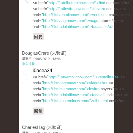
<a href="
http://1stalbuterolnow.com/">find
out more</a>
<a href="
http://1stlevitranow.com/">levitra
cost</a> <a
href="
http://1stventolinnow.com/">ventolin
spray</a> <a
href="
http://1stviagranow.com/">viagra
store</a> <a
href="
http://1sttadalafilnow.com/">tadalafil</a>
回复
DouglasCrare (未验证)
星期三, 06/05/2019 - 18:46
永久连接
i0acea24
<a href="
http://1stventolinnow.com/">ventolin</a>
<a
href="
http://1stviagranow.com/">viagra</a>
<a
href="
http://1stlevitranow.com/">levitra
bayer</a> <a
href="
http://1sttadalafilnow.com/">tadalafil
india</a> <a
href="
http://1stalbuterolnow.com/">albuterol
cost</a>
回复
CharlesHag (未验证)