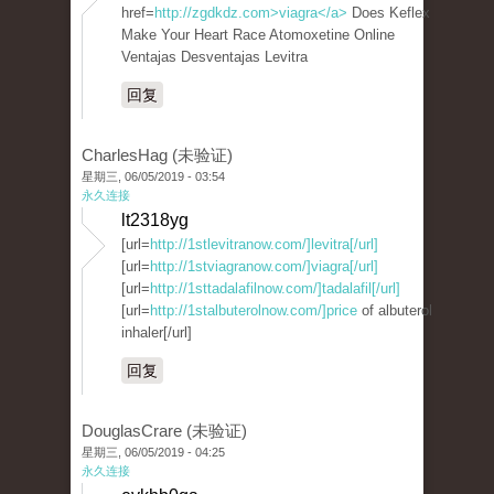
href=
http://zgdkdz.com>viagra</a>
Does Keflex
Make Your Heart Race Atomoxetine Online
Ventajas Desventajas Levitra
回复
CharlesHag (未验证)
星期三, 06/05/2019 - 03:54
永久连接
lt2318yg
[url=
http://1stlevitranow.com/]levitra[/url]
[url=
http://1stviagranow.com/]viagra[/url]
[url=
http://1sttadalafilnow.com/]tadalafil[/url]
[url=
http://1stalbuterolnow.com/]price
of albuterol
inhaler[/url]
回复
DouglasCrare (未验证)
星期三, 06/05/2019 - 04:25
永久连接