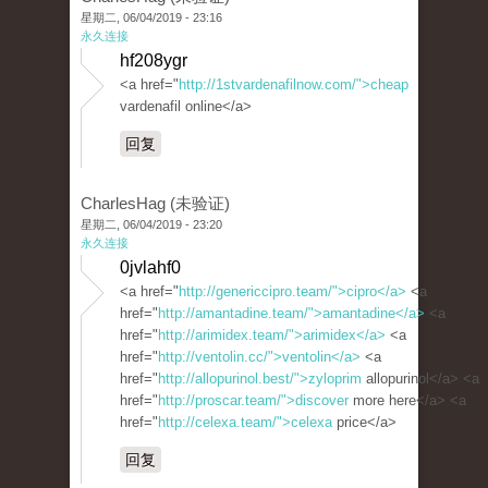
星期二, 06/04/2019 - 23:16
永久连接
hf208ygr
<a href="
http://1stvardenafilnow.com/">cheap
vardenafil online</a>
回复
CharlesHag (未验证)
星期二, 06/04/2019 - 23:20
永久连接
0jvlahf0
<a href="
http://genericcipro.team/">cipro</a>
<a
href="
http://amantadine.team/">amantadine</a>
<a
href="
http://arimidex.team/">arimidex</a>
<a
href="
http://ventolin.cc/">ventolin</a>
<a
href="
http://allopurinol.best/">zyloprim
allopurinol</a> <a
href="
http://proscar.team/">discover
more here</a> <a
href="
http://celexa.team/">celexa
price</a>
回复