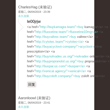
CharlesHag (未验证)
星期二, 06/04/2019 - 23:39
永久连接
le00jrjw
<a href="
http://buykamagra.team/">buy
kamagra</a> <a
href="
http://fluoxetine.team/">fluoxetine10mg</a>
<a
href="
http://buyvaltrex.team/">buy
valtrex</a> <a
href="
http://cytotec.team/">cytotec</a>
<a
href="
http://buyacyclovir.company/">acyclovir
online
prescription</a> <a
href="
http://buynolvadex.us.org/">nolvadex
online</a> <a
href="
http://buypropranolol.us.org/">buy
propranolol</a> <
href="
http://buspar.us.com/">buspar</a>
<a
href="
http://xenical.agency/">xenical</a>
<a
href="
http://buyzoloft.company/">buy
zoloft online</a>
回复
Aaronloowl (未验证)
星期二, 06/04/2019 - 23:41
永久连接