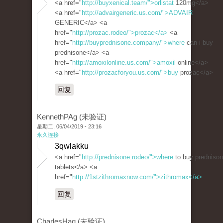
<a href="
http://buyxenical.team/">orlistat
120mg</a>
<a href="
http://advairgeneric.us.com/">ADVAIR
GENERIC</a> <a
href="
http://prozac.rodeo/">prozac</a>
<a
href="
http://buyprednisone.company/">where
can i buy
prednisone</a> <a
href="
http://amoxilonline.us.com/">amoxil
online</a>
<a href="
http://prozacforyou.us.com/">buy
prozac</a>
回复
KennethPAg (未验证)
星期二, 06/04/2019 - 23:16
永久连接
3qwlakku
<a href="
http://prednisone.rodeo/">where
to buy predniso
tablets</a> <a
href="
http://1stzithromaxnow.com/">zithromax</a>
回复
CharlesHag (未验证)