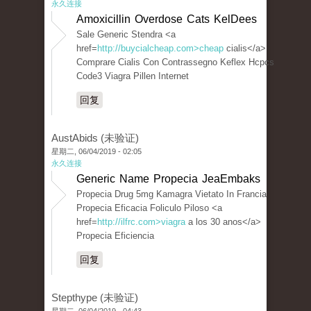
永久连接
Amoxicillin Overdose Cats KelDees
Sale Generic Stendra <a
href=
http://buycialcheap.com>cheap
cialis</a>
Comprare Cialis Con Contrassegno Keflex Hcpcs
Code3 Viagra Pillen Internet
回复
AustAbids (未验证)
星期二, 06/04/2019 - 02:05
永久连接
Generic Name Propecia JeaEmbaks
Propecia Drug 5mg Kamagra Vietato In Francia
Propecia Eficacia Foliculo Piloso <a
href=
http://ilfrc.com>viagra
a los 30 anos</a>
Propecia Eficiencia
回复
Stepthype (未验证)