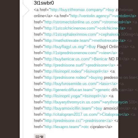
3t1swbr0
<a href="
http://buyzithromax.company/">buy
zithromax
online</a> <a href="
http://ventolin.agency/">ventolin</a>
href="
http://stromectolonline.us.com/">stromectol</a>
<a
href="
http://1stcolchicinenow.com/">colchicine</a>
<a
href="
http://1stcephalexinnow.com/">cephalexin
500mg</
href="
http://methotrexate.team/">methotrexate</a>
<a
href="
http://buyflagyl.us.org/">Buy
Flagyl Online</a> <a
href="
http://1stprednisonenow.com/">view</a>
<a
href="
http://buybenicar.us.com/">Benicar
NO RX</a> <a
href="
http://prednisone.surf/">prednisone</a>
<a
href="
http://lisinopril.rodeo/">lisinopril</a>
<a
href="
http://prednisone.rodeo/">buying
predesone on line<
href="
http://buyfurosemide.us.com/">lasix</a>
<a
href="
http://genericdiflucan.team/">generic
diflucan</a> <
href="
http://lisinopril.yoga/">lisinopril</a>
<a
href="
http://buyerythromycin.us.com/">erythromycin
500<
href="
http://buyamoxicillin.team/">buy
amoxicillin</a> <a
href="
http://citalopram2017.us.com/">Citalopram</a>
<a
href="
http://prednisone.cc/">prednisone</a>
<a
href="
http://lexapro.team/">otc
cipralex</a>
回复