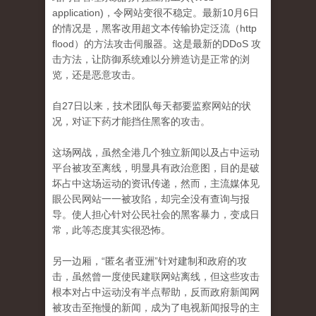
application)，令网站变很不稳定。
最新10月6日
的情况是，黑客改用超文本传输​​协定泛流（http
flood）的方法攻击伺服器。
这是最新的DDoS 攻
击方法，让防御系统难以分辨造访是正常的浏
览，还是恶意攻击。
自27日以来，技术团队每天都要监察网站的状
况，对证下药才能挡住黑客的攻击。
这场网战，虽然全港几个独立新闻以及占中运动
平台被攻至离线，明显具有政治意图，目的是破
坏占中这场运动的资讯传递，然而，主流媒体见
眼公民网站一一被
攻陷，却完全没有查询与报
导。
使人担心针对公民社会的黑客暴力，变成日
常，此等态度其实很恐怖。
另一边厢，“匿名者亚洲”针对建制和政府的攻
击，虽然曾一度使民建联网站离线，但这些攻击
根本对占中运动没有半点帮助，反而政府新闻网
被攻击至拖慢的新闻，
成为了电视新闻报导的主