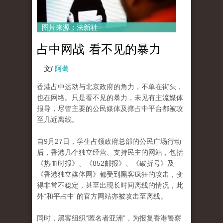
图片来源：法新社
占中网战 看不见的暴力
文/
阿蔼
香港占中运动与北京政府的角力，不单在街头，
也在网络。
只是看不见的暴力，未见有主流媒体
报导，尽管主要的公民媒体及撑占中平台都被攻
至几近离线。
自9月27日，学生占领政府总部的公民广场行动
后，香​​港几个独立经营、支持民主的网站，包括
《热血时报》、《852邮报》、《破折号》及
《香港独立媒体网》都
受到黑客疯狂的攻击，变
得非常不稳定，甚至出现长时间离线的情况，此
外“和平占中”的官方网站亦被攻击至离线。
同时，黑客组织“匿名者亚洲”，为报复香港警察