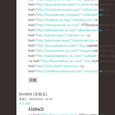
href="
http://buycolchicine.team/">colchicine
mitosis</a> 
href="
http://1stzithromaxnow.com/">zithromax</a>
<a
href="
http://buysildenafil.company/">sildenafil</a>
<a
href="
http://motilium.us.org/">motilium</a>
<a
href="
http://clomipramine.us.com/">
РЎlomipramine</a> <
href="
http://albendazole.us.org/">albendazole</a>
<a
href="
http://elimite.team/">elimite</a>
<a
href="
http://betnovate.team/">betnovate</a>
<a
href="
http://buycephalexin.team/">buy
cephalexin</a> <a
href="
http://busparonline.us.com/">buspar
online</a> <a
href="
http://tadalafilgeneric.us.com/">tadalafil
online cana
<a href="
http://buymotilium.us.com/">buy
motilium</a> <
href="
http://lasix.best/">lasix</a>
<a
href="
http://1sttetracyclinenow.com/">tetracycline
250mg<
回复
BrettMit (未验证)
星期三, 06/05/2019 - 02:42
永久连接
41bllw2t
<a href="
http://lasix.yoga/">lasix
100mg online</a> <a