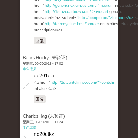
href="
http://genericnexium.us.com/">nexium
in canada</
href="
http://1stavodartnow.com/">avodart
generic
equivalent</a> <a href="
http://lexapro.cc/">lexapro</a>
<
href="
http://tetracycline.best/">order
antibiotics tetracycli
prescription</a>
回复
BennyHucky (未验证)
星期三, 06/05/2019 - 17:02
永久连接
qd201ci5
<a href="
http://1stventolinnow.com/">ventolin
inhalers</a>
回复
CharlesHag (未验证)
星期三, 06/05/2019 - 17:24
永久连接
nq20utkz