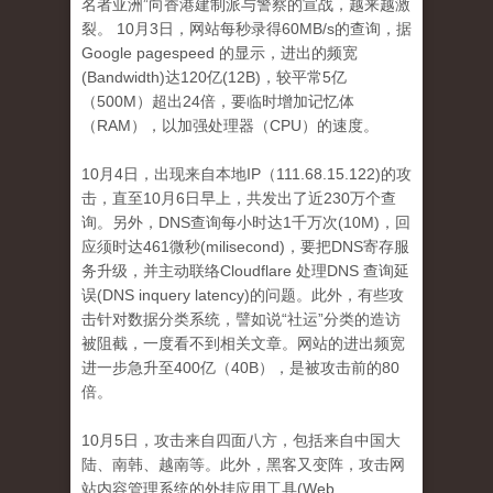
名者亚洲”向香港建制派与警察的宣战，越来越激
裂。
10月3日，网站每秒录得60MB/s的查询，据
Google pagespeed 的显示，进出的频宽
(Bandwidth)达120亿(12B)，较平常5亿
（500M）超出24倍，要临时增加
记忆体
（RAM），以加强处理器（CPU）的速度。
10月4日，出现来自本地IP（111.68.15.122)的攻
击，直至10月6日早上，共发出了近230万个查
询。
另外，DNS查询每小时达1千万次(10M)，回
应须时达461微秒(milisecond)，要把DNS寄存服
务升级，并主动联络Cloudflare 处理DNS 查询延
误(DNS inquery latency)的问题。
此外，有些攻
击针对数据分类系统，譬如说“社运”分类的造访
被阻​​截，一度看不到相关文章。
网站的进出频宽
进一步急升至400亿（40B），是被攻击前的80
倍。
10月5日，攻击来自四面八方，包括来自中国大
陆、南韩、越南等。
此外，黑客又变阵，攻击网
站内容管理系统的外挂应用工具(Web