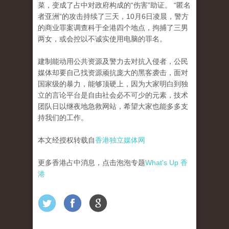
菜，变成了占中对政府构成的“伤害”助证。
“匿名
者亚洲”的攻击持续了三天，10月6日凌晨，警方
的商业罪案调查科于全港四个地点，拘捕了三男
两女，或会控以不诚实使用电脑的罪名。
建制能动用公共资源及警力去对抗入侵者，公民
媒体却要自己找资源顽抗庞大的黑客袭击，面对
国家级的暴力，能够顶硬上，因​​为大家明白到独
立的言论平台是自由社会必不可
少的元素，技术
团队日以继夜地急救网站，希望大家也能多多支
持我们的工作。
本文经授权转载自
香港独立媒体网
更多香港占中消息，点击泡泡专题
What's Up 香
港