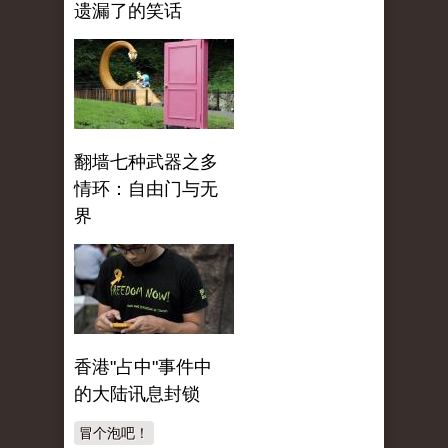
遗漏了的笑话
翻墙七种武器之多
情环：自由门与无
界
香港"占中"事件中
的大陆讯息封锁
冒个泡吧！