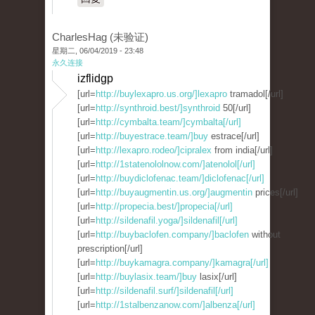
CharlesHag (未验证)
星期二, 06/04/2019 - 23:48
永久连接
izflidgp
[url=
http://buylexapro.us.org/]lexapro
tramadol[/url]
[url=
http://synthroid.best/]synthroid
50[/url]
[url=
http://cymbalta.team/]cymbalta[/url]
[url=
http://buyestrace.team/]buy
estrace[/url]
[url=
http://lexapro.rodeo/]cipralex
from india[/url]
[url=
http://1statenololnow.com/]atenolol[/url]
[url=
http://buydiclofenac.team/]diclofenac[/url]
[url=
http://buyaugmentin.us.org/]augmentin
prices[/url]
[url=
http://propecia.best/]propecia[/url]
[url=
http://sildenafil.yoga/]sildenafil[/url]
[url=
http://buybaclofen.company/]baclofen
without
prescription[/url]
[url=
http://buykamagra.company/]kamagra[/url]
[url=
http://buylasix.team/]buy
lasix[/url]
[url=
http://sildenafil.surf/]sildenafil[/url]
[url=
http://1stalbenzanow.com/]albenza[/url]