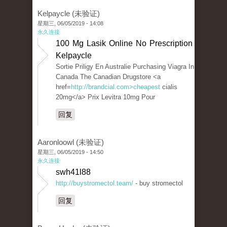
Kelpaycle (未验证)
星期三, 06/05/2019 - 14:08
永久连接
100 Mg Lasik Online No Prescription
Kelpaycle
Sortie Priligy En Australie Purchasing Viagra In
Canada The Canadian Drugstore <a
href=
http://brandcial.com>cheapest
cialis
20mg</a> Prix Levitra 10mg Pour
回复
Aaronloowl (未验证)
星期三, 06/05/2019 - 14:50
永久连接
swh41l88
http://buystromectol.team/
- buy stromectol
回复