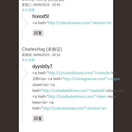
星期三, 06/05/2019 - 23:44
永久连接
hixiod5l
<a href="
http://1stlevitranow.com/">levitra</a>
回复
CharlesHag (未验证)
星期四, 06/06/2019 - 00:16
永久连接
dyysb0y7
<a href="
http://1stventolinnow.com/">ventolin
hfa
108</a> <a href="
http://1stviagranow.com/">viagra
store</a> <a
href="
http://1sttadalafilnow.com/">tadalafil
citrate</a>
<a href="
http://1stalbuterolnow.com/">learn
more
here</a> <a
href="
http://1stlevitranow.com/">levitra</a>
回复