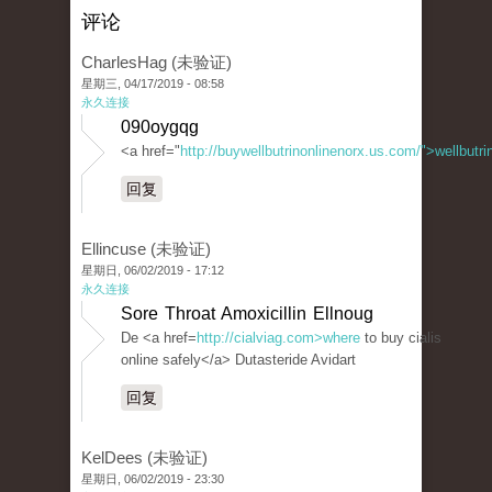
评论
CharlesHag (未验证)
星期三, 04/17/2019 - 08:58
永久连接
090oygqg
<a href="
http://buywellbutrinonlinenorx.us.com/">wellbutr
回复
Ellincuse (未验证)
星期日, 06/02/2019 - 17:12
永久连接
Sore Throat Amoxicillin Ellnoug
De <a href=
http://cialviag.com>where
to buy cialis
online safely</a> Dutasteride Avidart
回复
KelDees (未验证)
星期日, 06/02/2019 - 23:30