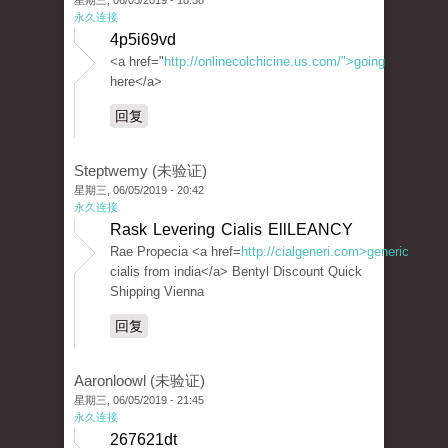
星期三, 06/05/2019 - 18:58
永久连接
4p5i69vd
<a href="
http://onlinecolchicine.us.com/">going
here</a>
回复
Steptwemy (未验证)
星期三, 06/05/2019 - 20:42
永久连接
Rask Levering Cialis EllLEANCY
Rae Propecia <a href=
http://cialgeneri.com>generic
cialis from india</a> Bentyl Discount Quick
Shipping Vienna
回复
Aaronloowl (未验证)
星期三, 06/05/2019 - 21:45
永久连接
267621dt