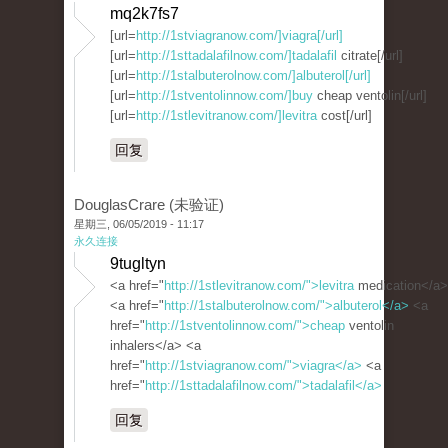
mq2k7fs7
[url=
http://1stviagranow.com/]viagra[/url]
[url=
http://1sttadalafilnow.com/]tadalafil
citrate[/url]
[url=
http://1stalbuterolnow.com/]albuterol[/url]
[url=
http://1stventolinnow.com/]buy
cheap ventolin[/url]
[url=
http://1stlevitranow.com/]levitra
cost[/url]
回复
DouglasCrare (未验证)
星期三, 06/05/2019 - 11:17
永久连接
9tugltyn
<a href="
http://1stlevitranow.com/">levitra
medication</a>
<a href="
http://1stalbuterolnow.com/">albuterol</a>
<a
href="
http://1stventolinnow.com/">cheap
ventolin
inhalers</a> <a
href="
http://1stviagranow.com/">viagra</a>
<a
href="
http://1sttadalafilnow.com/">tadalafil</a>
回复