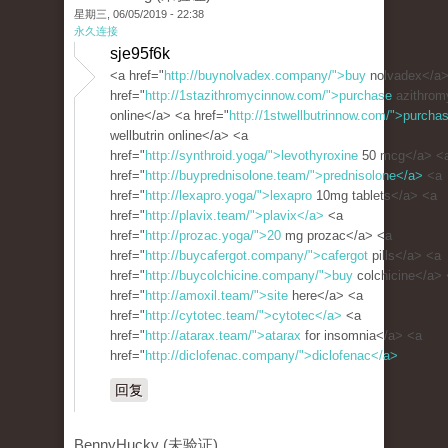
星期三, 06/05/2019 - 22:38
永久连接
sje95f6k
<a href="
http://buynolvadex.company/">buy
nolvadex</a>
href="
http://1stazithromycinnow.com/">purchase
azithrom
online</a> <a href="
http://1stwellbutrinnow.com/">purcha
wellbutrin online</a> <a
href="
http://synthroid.yoga/">levothyroxine
50 mcg</a> <
href="
http://buyprednisolone.team/">prednisolone</a>
<a
href="
http://lexapro.yoga/">lexapro
10mg tablets</a> <a
href="
http://plavix.team/">plavix</a>
<a
href="
http://prozac.yoga/">20
mg prozac</a> <a
href="
http://buycafergot.company/">cafergot
pills</a> <a
href="
http://buycolchicine.company/">buy
colchicine</a>
href="
http://amoxil.team/">site
here</a> <a
href="
http://cytotec.team/">cytotec</a>
<a
href="
http://atarax.team/">atarax
for insomnia</a> <a
href="
http://diclofenac.company/">diclofenac</a>
回复
BennyHucky (未验证)