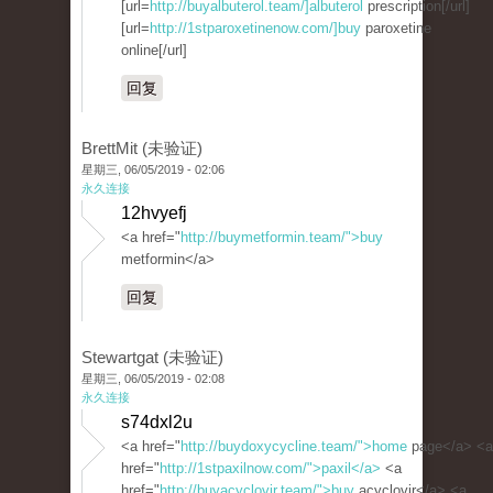
[url=
http://buyalbuterol.team/]albuterol
prescription[/url]
[url=
http://1stparoxetinenow.com/]buy
paroxetine
online[/url]
回复
BrettMit (未验证)
星期三, 06/05/2019 - 02:06
永久连接
12hvyefj
<a href="
http://buymetformin.team/">buy
metformin</a>
回复
Stewartgat (未验证)
星期三, 06/05/2019 - 02:08
永久连接
s74dxl2u
<a href="
http://buydoxycycline.team/">home
page</a> <a
href="
http://1stpaxilnow.com/">paxil</a>
<a
href="
http://buyacyclovir.team/">buy
acyclovir</a> <a