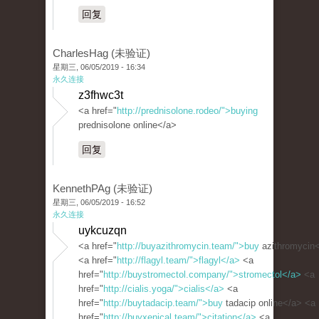
回复
CharlesHag (未验证)
星期三, 06/05/2019 - 16:34
永久连接
z3fhwc3t
<a href="
http://prednisolone.rodeo/">buying
prednisolone online</a>
回复
KennethPAg (未验证)
星期三, 06/05/2019 - 16:52
永久连接
uykcuzqn
<a href="
http://buyazithromycin.team/">buy
azithromycin
<a href="
http://flagyl.team/">flagyl</a>
<a
href="
http://buystromectol.company/">stromectol</a>
<a
href="
http://cialis.yoga/">cialis</a>
<a
href="
http://buytadacip.team/">buy
tadacip online</a> <a
href="
http://buyxenical.team/">citation</a>
<a