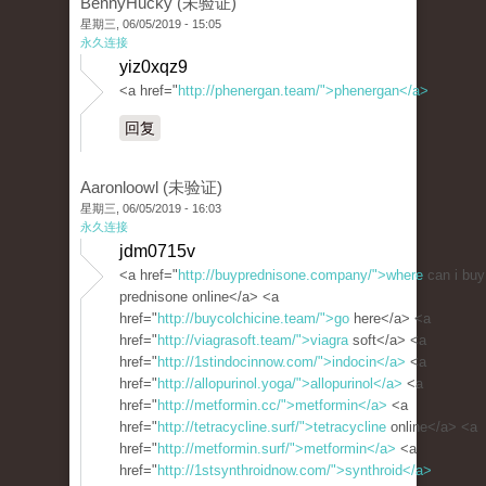
BennyHucky (未验证)
星期三, 06/05/2019 - 15:05
永久连接
yiz0xqz9
<a href="
http://phenergan.team/">phenergan</a>
回复
Aaronloowl (未验证)
星期三, 06/05/2019 - 16:03
永久连接
jdm0715v
<a href="
http://buyprednisone.company/">where
can i buy
prednisone online</a> <a
href="
http://buycolchicine.team/">go
here</a> <a
href="
http://viagrasoft.team/">viagra
soft</a> <a
href="
http://1stindocinnow.com/">indocin</a>
<a
href="
http://allopurinol.yoga/">allopurinol</a>
<a
href="
http://metformin.cc/">metformin</a>
<a
href="
http://tetracycline.surf/">tetracycline
online</a> <a
href="
http://metformin.surf/">metformin</a>
<a
href="
http://1stsynthroidnow.com/">synthroid</a>