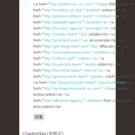
<a href="
http://abilifynorx.us.com/">Cheap
Abilify</a> <a
href="
http://motilium.us.org/">motilium
online</a> <a
href="
http://genericmotilium.team/">motilium</a>
<a
href="
http://tadalafil.agency/">tadalafil</a>
<a
href="
http://lisinopril.agency/">lisinopril</a>
<a
href="
http://sildalis.team/">buy
sildalis</a> <a
href="
http://anafranil.team/">as
an example</a> <a
href="
http://get-drugs-now.com/">buy
diflucan</a> <a
href="
http://1stmotiliumnow.com/">motilium</a>
<a
href="
http://valtrex.surf/">valtrex</a>
<a
href="
http://buylevitra.team/">levitra
india</a> <a
href="
http://buyretina.team/">retin-a</a>
<a
href="
http://genericzoloft.team/">generic
zoloft online</a>
<a href="
http://buyamoxicillin.team/">amoxicillin</a>
<a
href="
http://levitraprofessional.us.com/">cheap
generic
levitra online</a> <a
href="
http://albuterol.agency/">albuterol
from canada no
prescription</a>
回复
CharlesHag (未验证)