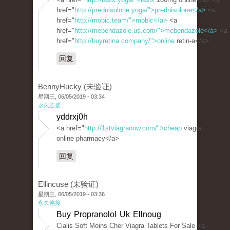
href="
http://prednisolone.yoga/">prednisolone</a>
<a
href="
http://mobic.team/">mobic</a>
<a
href="
http://mebendazole.us.com/">mebendazole</a>
<a
href="
http://buyretina.company/">online
retin-a</a>
回复
BennyHucky (未验证)
星期三, 06/05/2019 - 03:34
永久连接
yddrxj0h
<a href="
http://1stviagranow.com/">cheap
viagra
online pharmacy</a>
回复
Ellincuse (未验证)
星期三, 06/05/2019 - 03:36
永久连接
Buy Propranolol Uk Ellnoug
Cialis Soft Moins Cher Viagra Tablets For Sale <a