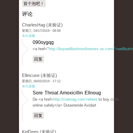
冒个泡吧！
评论
CharlesHag (未验证)
星期三, 04/17/2019 - 08:58
永久连接
090oygqg
<a href="
http://buywellbutrinonlinenorx.us.com/">wellbutr
回复
Ellincuse (未验证)
星期日, 06/02/2019 - 17:12
永久连接
Sore Throat Amoxicillin Ellnoug
De <a href=
http://cialviag.com>where
to buy cialis
online safely</a> Dutasteride Avidart
回复
KelDees (未验证)