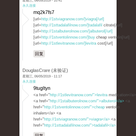
星期三, 06/05/2019 - 10:41
永久连接
mq2k7fs7
[url=
http://1stviagranow.com/]viagra[/url]
[url=
http://1sttadalafilnow.com/]tadalafil
citrate[/url]
[url=
http://1stalbuterolnow.com/]albuterol[/url]
[url=
http://1stventolinnow.com/]buy
cheap ventolin[/url]
[url=
http://1stlevitranow.com/]levitra
cost[/url]
回复
DouglasCrare (未验证)
星期三, 06/05/2019 - 11:17
永久连接
9tugltyn
<a href="
http://1stlevitranow.com/">levitra
medication</a>
<a href="
http://1stalbuterolnow.com/">albuterol</a>
<a
href="
http://1stventolinnow.com/">cheap
ventolin
inhalers</a> <a
href="
http://1stviagranow.com/">viagra</a>
<a
href="
http://1sttadalafilnow.com/">tadalafil</a>
回复