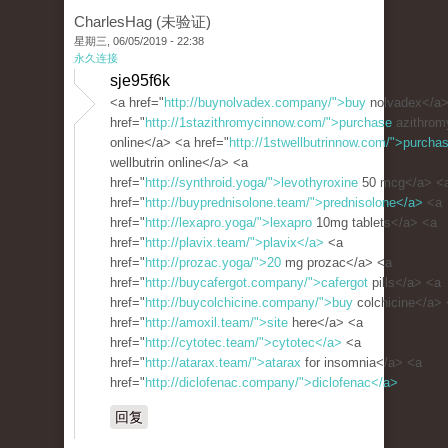
CharlesHag (未验证)
星期三, 06/05/2019 - 22:38
永久连接
sje95f6k
<a href="
http://buynolvadex.company/">buy
nolvadex</a>
href="
http://1stazithromycinnow.com/">purchase
azithrom
online</a> <a href="
http://1stwellbutrinnow.com/">purcha
wellbutrin online</a> <a
href="
http://synthroid.yoga/">levothyroxine
50 mcg</a> <
href="
http://buyprednisolone.team/">prednisolone</a>
<a
href="
http://lexapro.yoga/">lexapro
10mg tablets</a> <a
href="
http://plavix.team/">plavix</a>
<a
href="
http://prozac.yoga/">20
mg prozac</a> <a
href="
http://buycafergot.company/">cafergot
pills</a> <a
href="
http://buycolchicine.company/">buy
colchicine</a>
href="
http://amoxil.team/">site
here</a> <a
href="
http://cytotec.team/">cytotec</a>
<a
href="
http://atarax.team/">atarax
for insomnia</a> <a
href="
http://diclofenac.company/">diclofenac</a>
回复