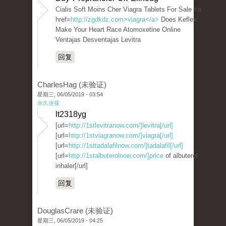
Cialis Soft Moins Cher Viagra Tablets For Sale <a
href=
http://zgdkdz.com>viagra</a>
Does Keflex
Make Your Heart Race Atomoxetine Online
Ventajas Desventajas Levitra
回复
CharlesHag (未验证)
星期三, 06/05/2019 - 03:54
永久连接
lt2318yg
[url=
http://1stlevitranow.com/]levitra[/url]
[url=
http://1stviagranow.com/]viagra[/url]
[url=
http://1sttadalafilnow.com/]tadalafil[/url]
[url=
http://1stalbuterolnow.com/]price
of albuterol
inhaler[/url]
回复
DouglasCrare (未验证)
星期三, 06/05/2019 - 04:25