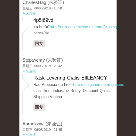
CharlesHag (未验证)
星期三, 06/05/2019 - 18:58
永久连接
4p5i69vd
<a href="
http://onlinecolchicine.us.com/">going
here</a>
回复
Steptwemy (未验证)
星期三, 06/05/2019 - 20:42
永久连接
Rask Levering Cialis EllLEANCY
Rae Propecia <a href=
http://cialgeneri.com>generic
cialis from india</a> Bentyl Discount Quick
Shipping Vienna
回复
Aaronloowl (未验证)
星期三, 06/05/2019 - 21:45
永久连接