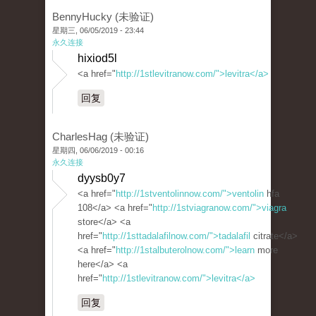
BennyHucky (未验证)
星期三, 06/05/2019 - 23:44
永久连接
hixiod5l
<a href="
http://1stlevitranow.com/">levitra</a>
回复
CharlesHag (未验证)
星期四, 06/06/2019 - 00:16
永久连接
dyysb0y7
<a href="
http://1stventolinnow.com/">ventolin
hfa
108</a> <a href="
http://1stviagranow.com/">viagra
store</a> <a
href="
http://1sttadalafilnow.com/">tadalafil
citrate</a>
<a href="
http://1stalbuterolnow.com/">learn
more
here</a> <a
href="
http://1stlevitranow.com/">levitra</a>
回复