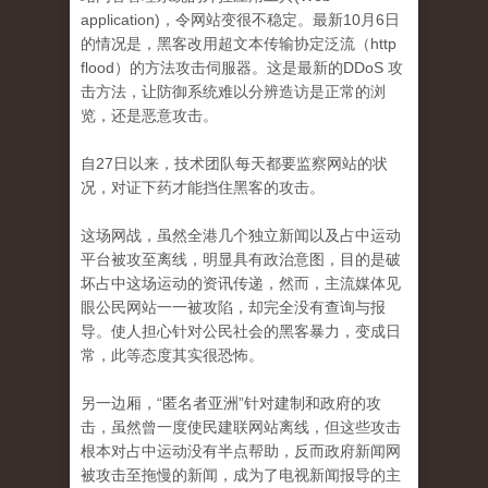
application)，令网站变很不稳定。
最新10月6日
的情况是，黑客改用超文本传输​​协定泛流（http
flood）的方法攻击伺服器。
这是最新的DDoS 攻
击方法，让防御系统难以分辨造访是正常的浏
览，还是恶意攻击。
自27日以来，技术团队每天都要监察网站的状
况，对证下药才能挡住黑客的攻击。
这场网战，虽然全港几个独立新闻以及占中运动
平台被攻至离线，明显具有政治意图，目的是破
坏占中这场运动的资讯传递，然而，主流媒体见
眼公民网站一一被
攻陷，却完全没有查询与报
导。
使人担心针对公民社会的黑客暴力，变成日
常，此等态度其实很恐怖。
另一边厢，“匿名者亚洲”针对建制和政府的攻
击，虽然曾一度使民建联网站离线，但这些攻击
根本对占中运动没有半点帮助，反而政府新闻网
被攻击至拖慢的新闻，
成为了电视新闻报导的主