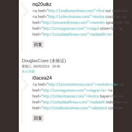
nq20utkz
<a href="
http://1stalbuterolnow.com/">find
out more</a>
<a href="
http://1stlevitranow.com/">levitra
cost</a> <a
href="
http://1stventolinnow.com/">ventolin
spray</a> <a
href="
http://1stviagranow.com/">viagra
store</a> <a
href="
http://1sttadalafilnow.com/">tadalafil</a>
回复
DouglasCrare (未验证)
星期三, 06/05/2019 - 18:46
永久连接
i0acea24
<a href="
http://1stventolinnow.com/">ventolin</a>
<a
href="
http://1stviagranow.com/">viagra</a>
<a
href="
http://1stlevitranow.com/">levitra
bayer</a> <a
href="
http://1sttadalafilnow.com/">tadalafil
india</a> <a
href="
http://1stalbuterolnow.com/">albuterol
cost</a>
回复