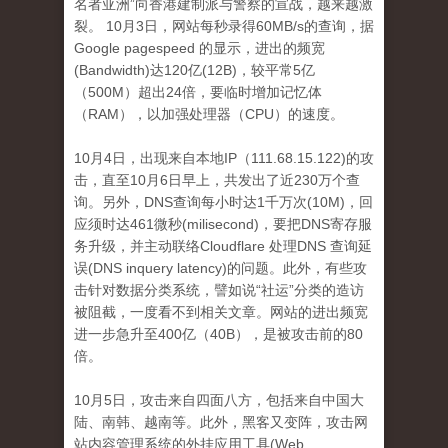
名者亚洲”向香港建制派与警察的宣战，越来越激
裂。
10月3日，网站每秒录得60MB/s的查询，据
Google pagespeed 的显示，进出的频宽
(Bandwidth)达120亿(12B)，较平常5亿
（500M）超出24倍，要临时增加
记忆体
（RAM），以加强处理器（CPU）的速度。
10月4日，出现来自本地IP（111.68.15.122)的攻
击，直至10月6日早上，共发出了近230万个查
询。
另外，DNS查询每小时达1千万次(10M)，回
应须时达461微秒(milisecond)，要把DNS寄存服
务升级，并主动联络Cloudflare 处理DNS 查询延
误(DNS inquery latency)的问题。
此外，有些攻
击针对数据分类系统，譬如说“社运”分类的造访
被阻​​截，一度看不到相关文章。
网站的进出频宽
进一步急升至400亿（40B），是被攻击前的80
倍。
10月5日，攻击来自四面八方，包括来自中国大
陆、南韩、越南等。
此外，黑客又变阵，攻击网
站内容管理系统的外挂应用工具(Web