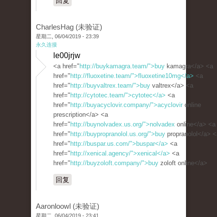
回复
CharlesHag (未验证)
星期二, 06/04/2019 - 23:39
永久连接
le00jrjw
<a href="
http://buykamagra.team/">buy
kamagra</a> <a
href="
http://fluoxetine.team/">fluoxetine10mg</a>
<a
href="
http://buyvaltrex.team/">buy
valtrex</a> <a
href="
http://cytotec.team/">cytotec</a>
<a
href="
http://buyacyclovir.company/">acyclovir
online
prescription</a> <a
href="
http://buynolvadex.us.org/">nolvadex
online</a> <a
href="
http://buypropranolol.us.org/">buy
propranolol</a> <
href="
http://buspar.us.com/">buspar</a>
<a
href="
http://xenical.agency/">xenical</a>
<a
href="
http://buyzoloft.company/">buy
zoloft online</a>
回复
Aaronloowl (未验证)
星期二, 06/04/2019 - 23:41