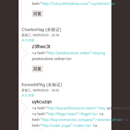
href="
http://1stsynthroidnow.com/">synthroid</a>
回复
CharlesHag (未验证)
星期三, 06/05/2019 - 16:34
永久连接
z3fhwc3t
<a href="
http://prednisolone.rodeo/">buying
prednisolone online</a>
回复
KennethPAg (未验证)
星期三, 06/05/2019 - 16:52
永久连接
uykcuzqn
<a href="
http://buyazithromycin.team/">buy
azithromycin
<a href="
http://flagyl.team/">flagyl</a>
<a
href="
http://buystromectol.company/">stromectol</a>
<a
href="
http://cialis.yoga/">cialis</a>
<a