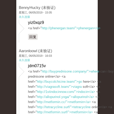
BennyHucky (未验证)
星期三, 06/05/2019 - 15:05
永久连接
yiz0xqz9
<a href="
http://phenergan.team/">phenergan</a>
回复
Aaronloowl (未验证)
星期三, 06/05/2019 - 16:03
永久连接
jdm0715v
<a href="
http://buyprednisone.company/">where
can i buy
prednisone online</a> <a
href="
http://buycolchicine.team/">go
here</a> <a
href="
http://viagrasoft.team/">viagra
soft</a> <a
href="
http://1stindocinnow.com/">indocin</a>
<a
href="
http://allopurinol.yoga/">allopurinol</a>
<a
href="
http://metformin.cc/">metformin</a>
<a
href="
http://tetracycline.surf/">tetracycline
online</a> <a
href="
http://metformin.surf/">metformin</a>
<a