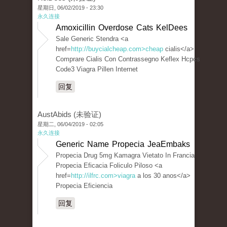
星期日, 06/02/2019 - 23:30
永久连接
Amoxicillin Overdose Cats KelDees
Sale Generic Stendra <a
href=
http://buycialcheap.com>cheap
cialis</a>
Comprare Cialis Con Contrassegno Keflex Hcpcs
Code3 Viagra Pillen Internet
回复
AustAbids (未验证)
星期二, 06/04/2019 - 02:05
永久连接
Generic Name Propecia JeaEmbaks
Propecia Drug 5mg Kamagra Vietato In Francia
Propecia Eficacia Foliculo Piloso <a
href=
http://ilfrc.com>viagra
a los 30 anos</a>
Propecia Eficiencia
回复