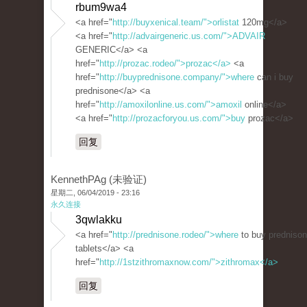
rbum9wa4
<a href="
http://buyxenical.team/">orlistat
120mg</a>
<a href="
http://advairgeneric.us.com/">ADVAIR
GENERIC</a> <a
href="
http://prozac.rodeo/">prozac</a>
<a
href="
http://buyprednisone.company/">where
can i buy
prednisone</a> <a
href="
http://amoxilonline.us.com/">amoxil
online</a>
<a href="
http://prozacforyou.us.com/">buy
prozac</a>
回复
KennethPAg (未验证)
星期二, 06/04/2019 - 23:16
永久连接
3qwlakku
<a href="
http://prednisone.rodeo/">where
to buy predniso
tablets</a> <a
href="
http://1stzithromaxnow.com/">zithromax</a>
回复