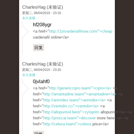
CharlesHag (未验证)
星期二, 06/04/2019 - 23:16
永久连接
hf208ygr
<a href="
http://1stvardenafilnow.com/">cheap
vardenafil online</a>
回复
CharlesHag (未验证)
星期二, 06/04/2019 - 23:20
永久连接
0jvlahf0
<a href="
http://genericcipro.team/">cipro</a>
<a
href="
http://amantadine.team/">amantadine</a>
<a
href="
http://arimidex.team/">arimidex</a>
<a
href="
http://ventolin.cc/">ventolin</a>
<a
href="
http://allopurinol.best/">zyloprim
allopurinol</a> <a
href="
http://proscar.team/">discover
more here</a> <a
href="
http://celexa.team/">celexa
price</a>