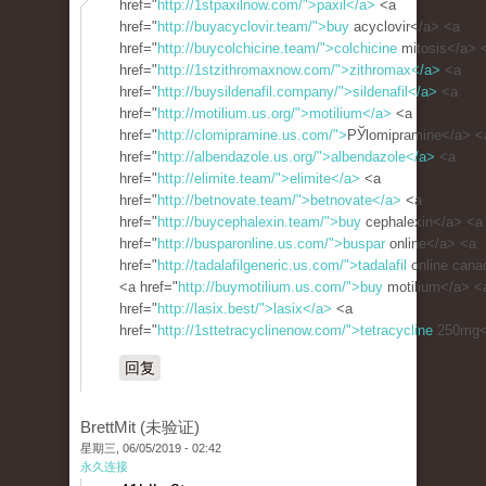
href="
http://1stpaxilnow.com/">paxil</a>
<a
href="
http://buyacyclovir.team/">buy
acyclovir</a> <a
href="
http://buycolchicine.team/">colchicine
mitosis</a> 
href="
http://1stzithromaxnow.com/">zithromax</a>
<a
href="
http://buysildenafil.company/">sildenafil</a>
<a
href="
http://motilium.us.org/">motilium</a>
<a
href="
http://clomipramine.us.com/">
РЎlomipramine</a> <
href="
http://albendazole.us.org/">albendazole</a>
<a
href="
http://elimite.team/">elimite</a>
<a
href="
http://betnovate.team/">betnovate</a>
<a
href="
http://buycephalexin.team/">buy
cephalexin</a> <a
href="
http://busparonline.us.com/">buspar
online</a> <a
href="
http://tadalafilgeneric.us.com/">tadalafil
online cana
<a href="
http://buymotilium.us.com/">buy
motilium</a> <
href="
http://lasix.best/">lasix</a>
<a
href="
http://1sttetracyclinenow.com/">tetracycline
250mg<
回复
BrettMit (未验证)
星期三, 06/05/2019 - 02:42
永久连接