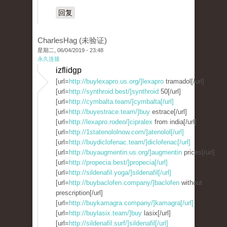
回复
CharlesHag (未验证)
星期二, 06/04/2019 - 23:48
永久连接
izflidgp
[url=
http://buylexapro.us.org/]lexapro
tramadol[/url]
[url=
http://synthroid.best/]synthroid
50[/url]
[url=
http://cymbalta.team/]cymbalta[/url]
[url=
http://buyestrace.team/]buy
estrace[/url]
[url=
http://lexapro.rodeo/]cipralex
from india[/url]
[url=
http://1statenololnow.com/]atenolol[/url]
[url=
http://buydiclofenac.team/]diclofenac[/url]
[url=
http://buyaugmentin.us.org/]augmentin
prices[/url]
[url=
http://propecia.best/]propecia[/url]
[url=
http://sildenafil.yoga/]sildenafil[/url]
[url=
http://buybaclofen.company/]baclofen
without
prescription[/url]
[url=
http://buykamagra.company/]kamagra[/url]
[url=
http://buylasix.team/]buy
lasix[/url]
[url=
http://sildenafil.surf/]sildenafil[/url]