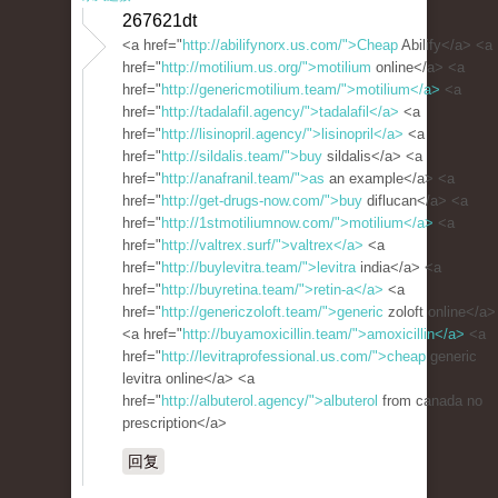
267621dt
<a href="
http://abilifynorx.us.com/">Cheap
Abilify</a> <a
href="
http://motilium.us.org/">motilium
online</a> <a
href="
http://genericmotilium.team/">motilium</a>
<a
href="
http://tadalafil.agency/">tadalafil</a>
<a
href="
http://lisinopril.agency/">lisinopril</a>
<a
href="
http://sildalis.team/">buy
sildalis</a> <a
href="
http://anafranil.team/">as
an example</a> <a
href="
http://get-drugs-now.com/">buy
diflucan</a> <a
href="
http://1stmotiliumnow.com/">motilium</a>
<a
href="
http://valtrex.surf/">valtrex</a>
<a
href="
http://buylevitra.team/">levitra
india</a> <a
href="
http://buyretina.team/">retin-a</a>
<a
href="
http://genericzoloft.team/">generic
zoloft online</a>
<a href="
http://buyamoxicillin.team/">amoxicillin</a>
<a
href="
http://levitraprofessional.us.com/">cheap
generic
levitra online</a> <a
href="
http://albuterol.agency/">albuterol
from canada no
prescription</a>
回复