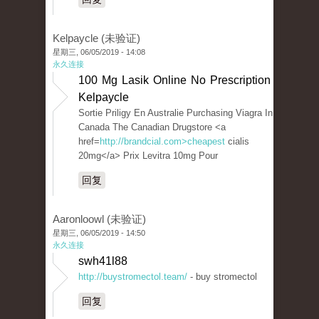
Kelpaycle (未验证)
星期三, 06/05/2019 - 14:08
永久连接
100 Mg Lasik Online No Prescription
Kelpaycle
Sortie Priligy En Australie Purchasing Viagra In
Canada The Canadian Drugstore <a
href=
http://brandcial.com>cheapest
cialis
20mg</a> Prix Levitra 10mg Pour
回复
Aaronloowl (未验证)
星期三, 06/05/2019 - 14:50
永久连接
swh41l88
http://buystromectol.team/
- buy stromectol
回复