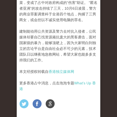
菜，变成了占中对政府构成的“伤害”助证。
“匿名
者亚洲”的攻击持续了三天，10月6日凌晨，警方
的商业罪案调查科于全港四个地点，拘捕了三男
两女，或会控以不诚实使用电脑的罪名。
建制能动用公共资源及警力去对抗入侵者，公民
媒体却要自己找资源顽抗庞大的黑客袭击，面对
国家级的暴力，能够顶硬上，因​​为大家明白到独
立的言论平台是自由社会必不可
少的元素，技术
团队日以继夜地急救网站，希望大家也能多多支
持我们的工作。
本文经授权转载自
香港独立媒体网
更多香港占中消息，点击泡泡专题
What's Up 香
港