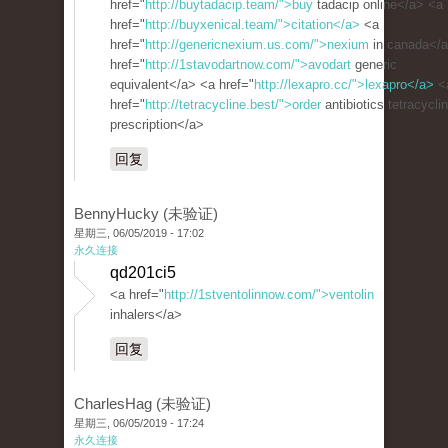
href="
http://buytadacip.team/">buy
tadacip online</a> <a
href="
http://buyxenical.team/">citation</a>
<a
href="
http://genericnexium.us.com/">nexium
in canada</
href="
http://1stavodartnow.com/">avodart
generic
equivalent</a> <a href="
http://lexapro.cc/">lexapro</a>
<
href="
http://tetracycline.best/">order
antibiotics tetracycli
prescription</a>
回复
BennyHucky (未验证)
星期三, 06/05/2019 - 17:02
永久连接
qd201ci5
<a href="
http://1stventolinnow.com/">ventolin
inhalers</a>
回复
CharlesHag (未验证)
星期三, 06/05/2019 - 17:24
永久连接