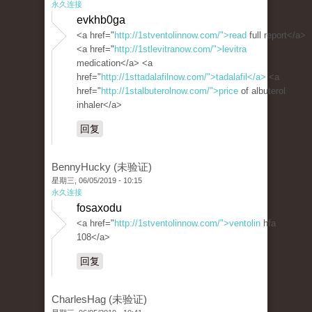
永久连接
evkhb0ga
<a href="
http://1stventolinnow.com/">read
full report</a>
<a href="
http://1stlevitranow.com/">levitra
medication</a> <a
href="
http://1sttadalafilnow.com/">tadalafil</a>
<a
href="
http://1stalbuterolnow.com/">price
of albuterol
inhaler</a>
回复
BennyHucky (未验证)
星期三, 06/05/2019 - 10:15
永久连接
fosaxodu
<a href="
http://1stventolinnow.com/">ventolin
hfa
108</a>
回复
CharlesHag (未验证)