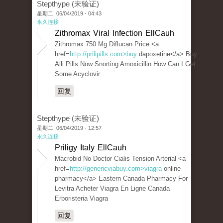
Stepthype (未验证)
星期二, 06/04/2019 - 04:43
永久连接
Zithromax Viral Infection EllCauh
Zithromax 750 Mg Diflucan Price <a
href=
http://prilipills.com>buy
dapoxetine</a> Buy
Alli Pills Now Snorting Amoxicillin How Can I Get
Some Acyclovir
回复
Stepthype (未验证)
星期二, 06/04/2019 - 12:57
永久连接
Priligy Italy EllCauh
Macrobid No Doctor Cialis Tension Arterial <a
href=
http://genericviabuy.com>viagra
online
pharmacy</a> Eastern Canada Pharmacy For
Levitra Acheter Viagra En Ligne Canada
Erboristeria Viagra
回复