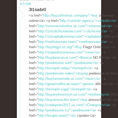
永久连接
3t1swbr0
<a href="
http://buyzithromax.company/">buy
zithromax
online</a> <a href="
http://ventolin.agency/">ventolin</a>
href="
http://stromectolonline.us.com/">stromectol</a>
<a
href="
http://1stcolchicinenow.com/">colchicine</a>
<a
href="
http://1stcephalexinnow.com/">cephalexin
500mg</
href="
http://methotrexate.team/">methotrexate</a>
<a
href="
http://buyflagyl.us.org/">Buy
Flagyl Online</a> <a
href="
http://1stprednisonenow.com/">view</a>
<a
href="
http://buybenicar.us.com/">Benicar
NO RX</a> <a
href="
http://prednisone.surf/">prednisone</a>
<a
href="
http://lisinopril.rodeo/">lisinopril</a>
<a
href="
http://prednisone.rodeo/">buying
predesone on line<
href="
http://buyfurosemide.us.com/">lasix</a>
<a
href="
http://genericdiflucan.team/">generic
diflucan</a> <
href="
http://lisinopril.yoga/">lisinopril</a>
<a
href="
http://buyerythromycin.us.com/">erythromycin
500<
href="
http://buyamoxicillin.team/">buy
amoxicillin</a> <a
href="
http://citalopram2017.us.com/">Citalopram</a>
<a
href="
http://prednisone.cc/">prednisone</a>
<a
href="
http://lexapro.team/">otc
cipralex</a>