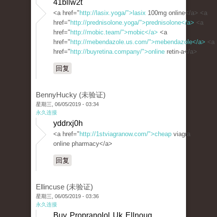
41bllw2t
<a href="
http://lasix.yoga/">lasix
100mg online</a> <a
href="
http://prednisolone.yoga/">prednisolone</a>
<a
href="
http://mobic.team/">mobic</a>
<a
href="
http://mebendazole.us.com/">mebendazole</a>
<a
href="
http://buyretina.company/">online
retin-a</a>
回复
BennyHucky (未验证)
星期三, 06/05/2019 - 03:34
永久连接
yddrxj0h
<a href="
http://1stviagranow.com/">cheap
viagra
online pharmacy</a>
回复
Ellincuse (未验证)
星期三, 06/05/2019 - 03:36
永久连接
Buy Propranolol Uk Ellnoug