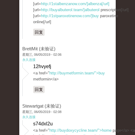
[url=
http://1stalbenzanow.com/]albenza[/url]
[url=
http://buyalbuterol.team/]albuterol
prescription[/url]
[url=
http://1stparoxetinenow.com/]buy
paroxetine
online[/url]
回复
BrettMit (未验证)
星期三, 06/05/2019 - 02:06
永久连接
12hvyefj
<a href="
http://buymetformin.team/">buy
metformin</a>
回复
Stewartgat (未验证)
星期三, 06/05/2019 - 02:08
永久连接
s74dxl2u
<a href="
http://buydoxycycline.team/">home
page</a> <a