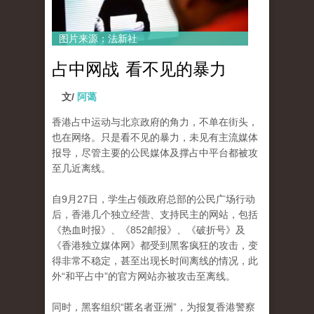
图片来源：法新社
占中网战 看不见的暴力
文/
阿蔼
香港占中运动与北京政府的角力，不单在街头，
也在网络。
只是看不见的暴力，未见有主流媒体
报导，尽管主要的公民媒体及撑占中平台都被攻
至几近离线。
自9月27日，学生占领政府总部的公民广场行动
后，香​​港几个独立经营、支持民主的网站，包括
《热血时报》、《852邮报》、《破折号》及
《香港独立媒体网》都
受到黑客疯狂的攻击，变
得非常不稳定，甚至出现长时间离线的情况，此
外“和平占中”的官方网站亦被攻击至离线。
同时，黑客组织“匿名者亚洲”，为报复香港警察