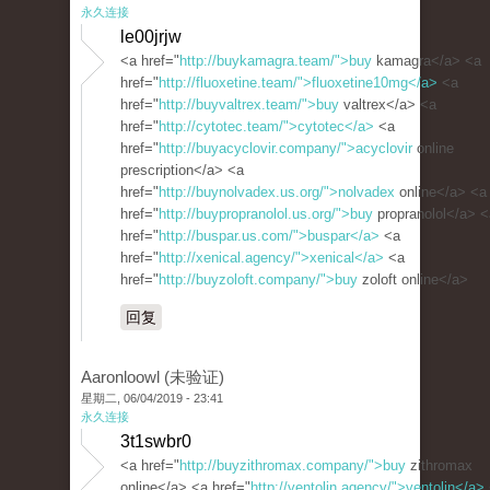
永久连接
le00jrjw
<a href="
http://buykamagra.team/">buy
kamagra</a> <a
href="
http://fluoxetine.team/">fluoxetine10mg</a>
<a
href="
http://buyvaltrex.team/">buy
valtrex</a> <a
href="
http://cytotec.team/">cytotec</a>
<a
href="
http://buyacyclovir.company/">acyclovir
online
prescription</a> <a
href="
http://buynolvadex.us.org/">nolvadex
online</a> <a
href="
http://buypropranolol.us.org/">buy
propranolol</a> <
href="
http://buspar.us.com/">buspar</a>
<a
href="
http://xenical.agency/">xenical</a>
<a
href="
http://buyzoloft.company/">buy
zoloft online</a>
回复
Aaronloowl (未验证)
星期二, 06/04/2019 - 23:41
永久连接
3t1swbr0
<a href="
http://buyzithromax.company/">buy
zithromax
online</a> <a href="
http://ventolin.agency/">ventolin</a>