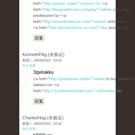
href="
http://prozac.rodeo/">prozac</a>
<a
href="
http://buyprednisone.company/">where
can i buy
prednisone</a> <a
href="
http://amoxilonline.us.com/">amoxil
online</a>
<a href="
http://prozacforyou.us.com/">buy
prozac</a>
回复
KennethPAg (未验证)
星期二, 06/04/2019 - 23:16
永久连接
3qwlakku
<a href="
http://prednisone.rodeo/">where
to buy predniso
tablets</a> <a
href="
http://1stzithromaxnow.com/">zithromax</a>
回复
CharlesHag (未验证)
星期二, 06/04/2019 - 23:16
永久连接