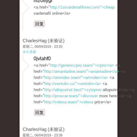
hf208ygr
<a href="
http://1stvardenafilnow.com/">cheap
vardenafil online</a>
回复
CharlesHag (未验证)
星期二, 06/04/2019 - 23:20
永久连接
0jvlahf0
<a href="
http://genericcipro.team/">cipro</a>
<a
href="
http://amantadine.team/">amantadine</a>
<a
href="
http://arimidex.team/">arimidex</a>
<a
href="
http://ventolin.cc/">ventolin</a>
<a
href="
http://allopurinol.best/">zyloprim
allopurinol</a> <a
href="
http://proscar.team/">discover
more here</a> <a
href="
http://celexa.team/">celexa
price</a>
回复
CharlesHag (未验证)
星期二, 06/04/2019 - 23:39