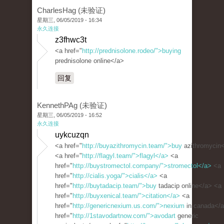
CharlesHag (未验证)
星期三, 06/05/2019 - 16:34
永久连接
z3fhwc3t
<a href="
http://prednisolone.rodeo/">buying
prednisolone online</a>
回复
KennethPAg (未验证)
星期三, 06/05/2019 - 16:52
永久连接
uykcuzqn
<a href="
http://buyazithromycin.team/">buy
azithromycin
<a href="
http://flagyl.team/">flagyl</a>
<a
href="
http://buystromectol.company/">stromectol</a>
<a
href="
http://cialis.yoga/">cialis</a>
<a
href="
http://buytadacip.team/">buy
tadacip online</a> <a
href="
http://buyxenical.team/">citation</a>
<a
href="
http://genericnexium.us.com/">nexium
in canada</
href="
http://1stavodartnow.com/">avodart
generic