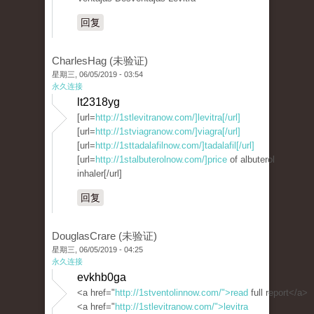
回复
CharlesHag (未验证)
星期三, 06/05/2019 - 03:54
永久连接
lt2318yg
[url=
http://1stlevitranow.com/]levitra[/url]
[url=
http://1stviagranow.com/]viagra[/url]
[url=
http://1sttadalafilnow.com/]tadalafil[/url]
[url=
http://1stalbuterolnow.com/]price
of albuterol
inhaler[/url]
回复
DouglasCrare (未验证)
星期三, 06/05/2019 - 04:25
永久连接
evkhb0ga
<a href="
http://1stventolinnow.com/">read
full report</a>
<a href="
http://1stlevitranow.com/">levitra