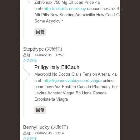
Zithromax 750 Mg Diflucan Price <a
href=
http://prilipills.com>buy
dapoxetine</a> Buy
Alli Pills Now Snorting Amoxicillin How Can I Get
Some Acyclovir
回复
Stepthype (未验证)
星期二, 06/04/2019 - 12:57
永久连接
Priligy Italy EllCauh
Macrobid No Doctor Cialis Tension Arterial <a
href=
http://genericviabuy.com>viagra
online
pharmacy</a> Eastern Canada Pharmacy For
Levitra Acheter Viagra En Ligne Canada
Erboristeria Viagra
回复
BennyHucky (未验证)
星期二, 06/04/2019 - 23:14
永久连接