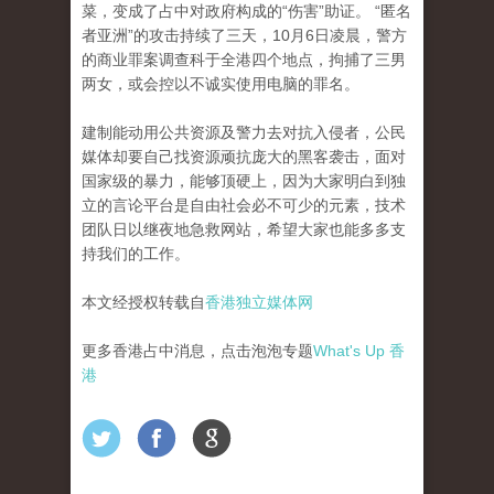
菜，变成了占中对政府构成的“伤害”助证。
“匿名
者亚洲”的攻击持续了三天，10月6日凌晨，警方
的商业罪案调查科于全港四个地点，拘捕了三男
两女，或会控以不诚实使用电脑的罪名。
建制能动用公共资源及警力去对抗入侵者，公民
媒体却要自己找资源顽抗庞大的黑客袭击，面对
国家级的暴力，能够顶硬上，因​​为大家明白到独
立的言论平台是自由社会必不可
少的元素，技术
团队日以继夜地急救网站，希望大家也能多多支
持我们的工作。
本文经授权转载自
香港独立媒体网
更多香港占中消息，点击泡泡专题
What's Up 香
港