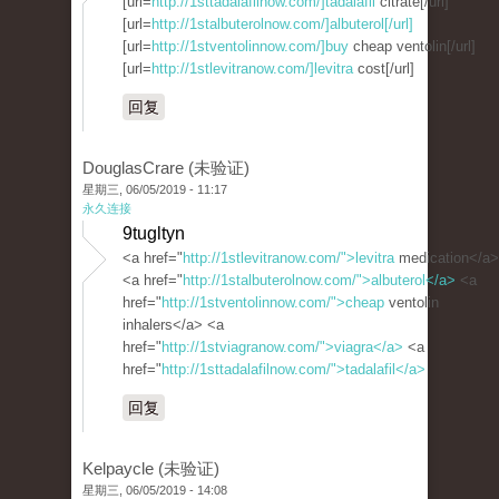
[url=
http://1sttadalafilnow.com/]tadalafil
citrate[/url]
[url=
http://1stalbuterolnow.com/]albuterol[/url]
[url=
http://1stventolinnow.com/]buy
cheap ventolin[/url]
[url=
http://1stlevitranow.com/]levitra
cost[/url]
回复
DouglasCrare (未验证)
星期三, 06/05/2019 - 11:17
永久连接
9tugltyn
<a href="
http://1stlevitranow.com/">levitra
medication</a>
<a href="
http://1stalbuterolnow.com/">albuterol</a>
<a
href="
http://1stventolinnow.com/">cheap
ventolin
inhalers</a> <a
href="
http://1stviagranow.com/">viagra</a>
<a
href="
http://1sttadalafilnow.com/">tadalafil</a>
回复
Kelpaycle (未验证)
星期三, 06/05/2019 - 14:08