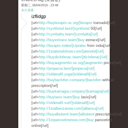
星期二, 06/04/2019 - 23:48
永久连接
izflidgp
[url=
http://buylexapro.us.org/]lexapro
tramadol[/url]
[url=
http://synthroid.best/]synthroid
50[/url]
[url=
http://cymbalta.team/]cymbalta[/url]
[url=
http://buyestrace.team/]buy
estrace[/url]
[url=
http://lexapro.rodeo/]cipralex
from india[/url]
[url=
http://1statenololnow.com/]atenolol[/url]
[url=
http://buydiclofenac.team/]diclofenac[/url]
[url=
http://buyaugmentin.us.org/]augmentin
prices[/url]
[url=
http://propecia.best/]propecia[/url]
[url=
http://sildenafil.yoga/]sildenafil[/url]
[url=
http://buybaclofen.company/]baclofen
without
prescription[/url]
[url=
http://buykamagra.company/]kamagra[/url]
[url=
http://buylasix.team/]buy
lasix[/url]
[url=
http://sildenafil.surf/]sildenafil[/url]
[url=
http://1stalbenzanow.com/]albenza[/url]
[url=
http://buyalbuterol.team/]albuterol
prescription[/url]
[url=
http://1stparoxetinenow.com/]buy
paroxetine
online[/url]