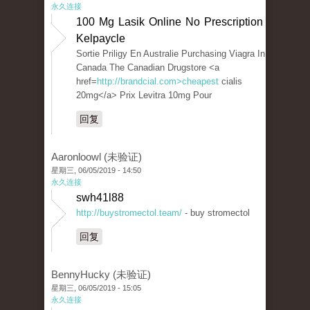
永久连接
100 Mg Lasik Online No Prescription
Kelpaycle
Sortie Priligy En Australie Purchasing Viagra In
Canada The Canadian Drugstore <a
href=
http://brandcial.com>cheapest
cialis
20mg</a> Prix Levitra 10mg Pour
回复
Aaronloowl (未验证)
星期三, 06/05/2019 - 14:50
永久连接
swh41l88
http://buystromectol.team/
- buy stromectol
回复
BennyHucky (未验证)
星期三, 06/05/2019 - 15:05
永久连接