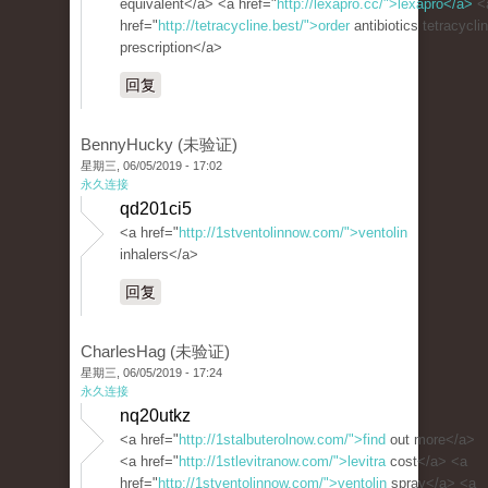
equivalent</a> <a href="
http://lexapro.cc/">lexapro</a>
<
href="
http://tetracycline.best/">order
antibiotics tetracycli
prescription</a>
回复
BennyHucky (未验证)
星期三, 06/05/2019 - 17:02
永久连接
qd201ci5
<a href="
http://1stventolinnow.com/">ventolin
inhalers</a>
回复
CharlesHag (未验证)
星期三, 06/05/2019 - 17:24
永久连接
nq20utkz
<a href="
http://1stalbuterolnow.com/">find
out more</a>
<a href="
http://1stlevitranow.com/">levitra
cost</a> <a
href="
http://1stventolinnow.com/">ventolin
spray</a> <a