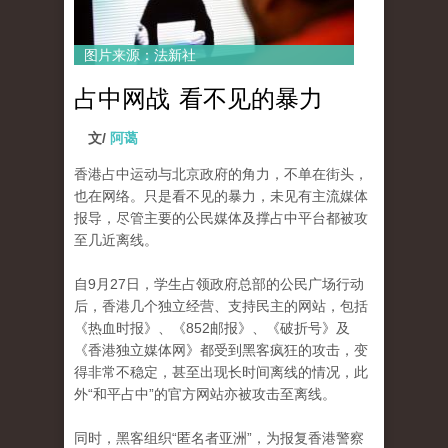
图片来源：法新社
占中网战 看不见的暴力
文/
阿蔼
香港占中运动与北京政府的角力，不单在街头，
也在网络。
只是看不见的暴力，未见有主流媒体
报导，尽管主要的公民媒体及撑占中平台都被攻
至几近离线。
自9月27日，学生占领政府总部的公民广场行动
后，香​​港几个独立经营、支持民主的网站，包括
《热血时报》、《852邮报》、《破折号》及
《香港独立媒体网》都
受到黑客疯狂的攻击，变
得非常不稳定，甚至出现长时间离线的情况，此
外“和平占中”的官方网站亦被攻击至离线。
同时，黑客组织“匿名者亚洲”，为报复香港警察