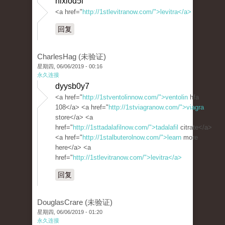
hixiod5l
<a href="
http://1stlevitranow.com/">levitra</a>
回复
CharlesHag (未验证)
星期四, 06/06/2019 - 00:16
永久连接
dyysb0y7
<a href="
http://1stventolinnow.com/">ventolin
hfa
108</a> <a href="
http://1stviagranow.com/">viagra
store</a> <a
href="
http://1sttadalafilnow.com/">tadalafil
citrate</a>
<a href="
http://1stalbuterolnow.com/">learn
more
here</a> <a
href="
http://1stlevitranow.com/">levitra</a>
回复
DouglasCrare (未验证)
星期四, 06/06/2019 - 01:20
永久连接