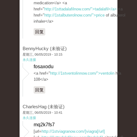
medication</a> <a
href="
http://1sttadalafilnow.com/">tadalafil</a>
<a
href="
http://1stalbuterolnow.com/">price
of albuterol
inhaler</a>
回复
BennyHucky (未验证)
星期三, 06/05/2019 - 10:15
永久连接
fosaxodu
<a href="
http://1stventolinnow.com/">ventolin
hfa
108</a>
回复
CharlesHag (未验证)
星期三, 06/05/2019 - 10:41
永久连接
mq2k7fs7
[url=
http://1stviagranow.com/]viagra[/url]