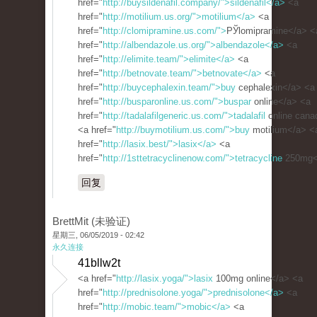
href="
http://buysildenafil.company/">sildenafil</a>
<a
href="
http://motilium.us.org/">motilium</a>
<a
href="
http://clomipramine.us.com/">
РЎlomipramine</a> <
href="
http://albendazole.us.org/">albendazole</a>
<a
href="
http://elimite.team/">elimite</a>
<a
href="
http://betnovate.team/">betnovate</a>
<a
href="
http://buycephalexin.team/">buy
cephalexin</a> <a
href="
http://busparonline.us.com/">buspar
online</a> <a
href="
http://tadalafilgeneric.us.com/">tadalafil
online cana
<a href="
http://buymotilium.us.com/">buy
motilium</a> <
href="
http://lasix.best/">lasix</a>
<a
href="
http://1sttetracyclinenow.com/">tetracycline
250mg<
回复
BrettMit (未验证)
星期三, 06/05/2019 - 02:42
永久连接
41bllw2t
<a href="
http://lasix.yoga/">lasix
100mg online</a> <a
href="
http://prednisolone.yoga/">prednisolone</a>
<a
href="
http://mobic.team/">mobic</a>
<a