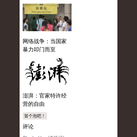
网络战争：当国家
暴力叩门而至
澎湃：官家特许经
营的自由
冒个泡吧！
评论