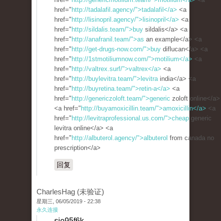
href="
http://tadalafil.agency/">tadalafil</a>
<a
href="
http://lisinopril.agency/">lisinopril</a>
<a
href="
http://sildalis.team/">buy
sildalis</a> <a
href="
http://anafranil.team/">as
an example</a> <a
href="
http://get-drugs-now.com/">buy
diflucan</a> <a
href="
http://1stmotiliumnow.com/">motilium</a>
<a
href="
http://valtrex.surf/">valtrex</a>
<a
href="
http://buylevitra.team/">levitra
india</a> <a
href="
http://buyretina.team/">retin-a</a>
<a
href="
http://genericzoloft.team/">generic
zoloft online</a>
<a href="
http://buyamoxicillin.team/">amoxicillin</a>
<a
href="
http://levitraprofessional.us.com/">cheap
generic
levitra online</a> <a
href="
http://albuterol.agency/">albuterol
from canada no
prescription</a>
回复
CharlesHag (未验证)
星期三, 06/05/2019 - 22:38
永久连接
sje95f6k