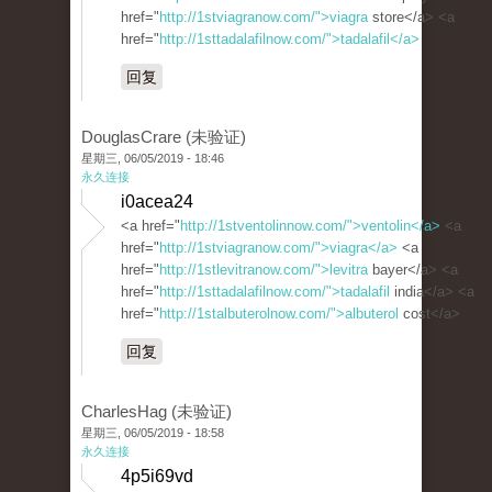
href="
http://1stviagranow.com/">viagra
store</a> <a
href="
http://1sttadalafilnow.com/">tadalafil</a>
回复
DouglasCrare (未验证)
星期三, 06/05/2019 - 18:46
永久连接
i0acea24
<a href="
http://1stventolinnow.com/">ventolin</a>
<a
href="
http://1stviagranow.com/">viagra</a>
<a
href="
http://1stlevitranow.com/">levitra
bayer</a> <a
href="
http://1sttadalafilnow.com/">tadalafil
india</a> <a
href="
http://1stalbuterolnow.com/">albuterol
cost</a>
回复
CharlesHag (未验证)
星期三, 06/05/2019 - 18:58
永久连接
4p5i69vd