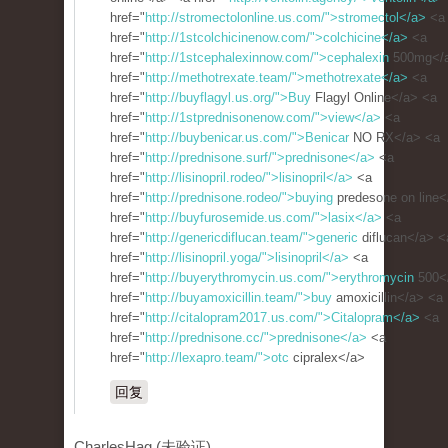
href="
http://stromectolonline.us.com/">stromectol</a>
<a
href="
http://1stcolchicinenow.com/">colchicine</a>
<a
href="
http://1stcephalexinnow.com/">cephalexin
500mg</
href="
http://methotrexate.team/">methotrexate</a>
<a
href="
http://buyflagyl.us.org/">Buy
Flagyl Online</a> <a
href="
http://1stprednisonenow.com/">view</a>
<a
href="
http://buybenicar.us.com/">Benicar
NO RX</a> <a
href="
http://prednisone.surf/">prednisone</a>
<a
href="
http://lisinopril.rodeo/">lisinopril</a>
<a
href="
http://prednisone.rodeo/">buying
predesone on line<
href="
http://buyfurosemide.us.com/">lasix</a>
<a
href="
http://genericdiflucan.team/">generic
diflucan</a> <
href="
http://lisinopril.yoga/">lisinopril</a>
<a
href="
http://buyerythromycin.us.com/">erythromycin
500<
href="
http://buyamoxicillin.team/">buy
amoxicillin</a> <a
href="
http://citalopram2017.us.com/">Citalopram</a>
<a
href="
http://prednisone.cc/">prednisone</a>
<a
href="
http://lexapro.team/">otc
cipralex</a>
回复
CharlesHag (未验证)