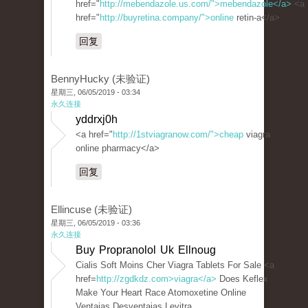
href="
http://mebendazole.us.com/">mebendazole</a>
<a
href="
http://buyretina.company/">online
retin-a</a>
回复
BennyHucky (未验证)
星期三, 06/05/2019 - 03:34
永久连接
yddrxj0h
<a href="
http://1stviagranow.com/">cheap
viagra
online pharmacy</a>
回复
Ellincuse (未验证)
星期三, 06/05/2019 - 03:36
永久连接
Buy Propranolol Uk Ellnoug
Cialis Soft Moins Cher Viagra Tablets For Sale <a
href=
http://zgdkdz.com>viagra</a>
Does Keflex
Make Your Heart Race Atomoxetine Online
Ventajas Desventajas Levitra