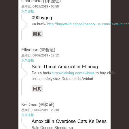
CharlesHag (未验证)
星期三, 04/17/2019 - 08:58
永久连接
090oygqg
<a href="
http://buywellbutrinonlinenorx.us.com/">wellbutr
回复
Ellincuse (未验证)
星期日, 06/02/2019 - 17:12
永久连接
Sore Throat Amoxicillin Ellnoug
De <a href=
http://cialviag.com>where
to buy cialis
online safely</a> Dutasteride Avidart
回复
KelDees (未验证)
星期日, 06/02/2019 - 23:30
永久连接
Amoxicillin Overdose Cats KelDees
Sale Generic Stendra <a