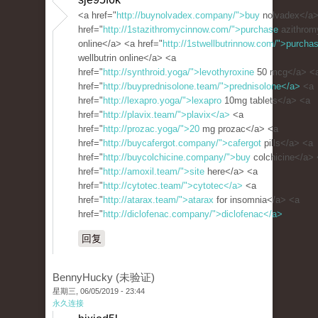
<a href="
http://buynolvadex.company/">buy
nolvadex</a>
href="
http://1stazithromycinnow.com/">purchase
azithrom
online</a> <a href="
http://1stwellbutrinnow.com/">purcha
wellbutrin online</a> <a
href="
http://synthroid.yoga/">levothyroxine
50 mcg</a> <
href="
http://buyprednisolone.team/">prednisolone</a>
<a
href="
http://lexapro.yoga/">lexapro
10mg tablets</a> <a
href="
http://plavix.team/">plavix</a>
<a
href="
http://prozac.yoga/">20
mg prozac</a> <a
href="
http://buycafergot.company/">cafergot
pills</a> <a
href="
http://buycolchicine.company/">buy
colchicine</a>
href="
http://amoxil.team/">site
here</a> <a
href="
http://cytotec.team/">cytotec</a>
<a
href="
http://atarax.team/">atarax
for insomnia</a> <a
href="
http://diclofenac.company/">diclofenac</a>
回复
BennyHucky (未验证)
星期三, 06/05/2019 - 23:44
永久连接