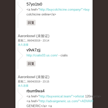
57yo1tx0
<a href="
http://buycolchicine.company/">buy
colchicine online</a>
回复
Aaronloowl (未验证)
星期二, 06/04/2019 - 23:14
永久连接
v9vk7zjj
http://cialis03.us.com/
- cialis
回复
Aaronloowl (未验证)
星期二, 06/04/2019 - 23:15
永久连接
rbum9wa4
<a href="
http://buyxenical.team/">orlistat
120mg</a>
<a href="
http://advairgeneric.us.com/">ADVAIR
GENERIC</a> <a