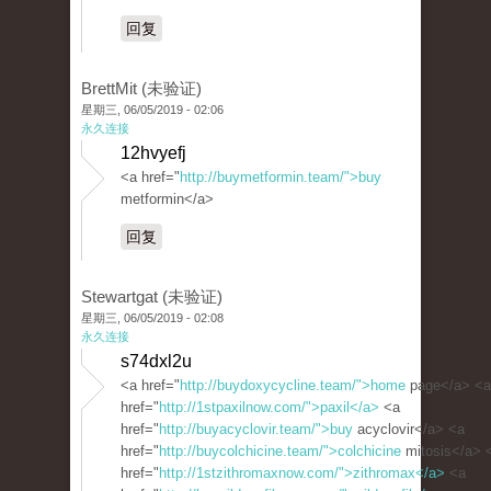
回复
BrettMit (未验证)
星期三, 06/05/2019 - 02:06
永久连接
12hvyefj
<a href="
http://buymetformin.team/">buy
metformin</a>
回复
Stewartgat (未验证)
星期三, 06/05/2019 - 02:08
永久连接
s74dxl2u
<a href="
http://buydoxycycline.team/">home
page</a> <a
href="
http://1stpaxilnow.com/">paxil</a>
<a
href="
http://buyacyclovir.team/">buy
acyclovir</a> <a
href="
http://buycolchicine.team/">colchicine
mitosis</a> 
href="
http://1stzithromaxnow.com/">zithromax</a>
<a