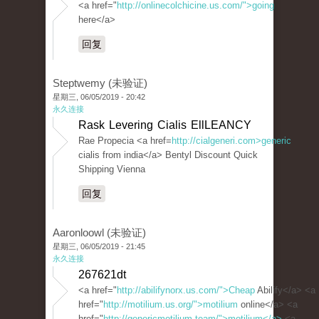
<a href="
http://onlinecolchicine.us.com/">going
here</a>
回复
Steptwemy (未验证)
星期三, 06/05/2019 - 20:42
永久连接
Rask Levering Cialis EllLEANCY
Rae Propecia <a href=
http://cialgeneri.com>generic
cialis from india</a> Bentyl Discount Quick
Shipping Vienna
回复
Aaronloowl (未验证)
星期三, 06/05/2019 - 21:45
永久连接
267621dt
<a href="
http://abilifynorx.us.com/">Cheap
Abilify</a> <a
href="
http://motilium.us.org/">motilium
online</a> <a
href="
http://genericmotilium.team/">motilium</a>
<a