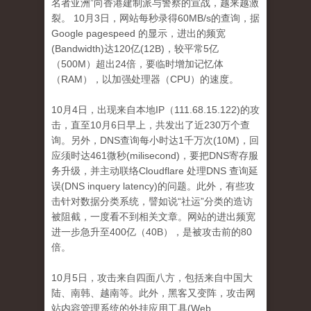
名者亚洲”向香港建制派与警察的宣战，越来越激
裂。
10月3日，网站每秒录得60MB/s的查询，据
Google pagespeed 的显示，进出的频宽
(Bandwidth)达120亿(12B)，较平常5亿
（500M）超出24倍，要临时增加
记忆体
（RAM），以加强处理器（CPU）的速度。
10月4日，出现来自本地IP（111.68.15.122)的攻
击，直至10月6日早上，共发出了近230万个查
询。
另外，DNS查询每小时达1千万次(10M)，回
应须时达461微秒(milisecond)，要把DNS寄存服
务升级，并主动联络Cloudflare 处理DNS 查询延
误(DNS inquery latency)的问题。
此外，有些攻
击针对数据分类系统，譬如说“社运”分类的造访
被阻​​截，一度看不到相关文章。
网站的进出频宽
进一步急升至400亿（40B），是被攻击前的80
倍。
10月5日，攻击来自四面八方，包括来自中国大
陆、南韩、越南等。
此外，黑客又变阵，攻击网
站内容管理系统的外挂应用工具(Web