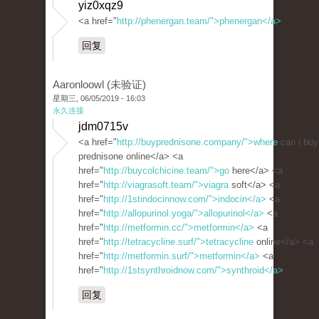
yiz0xqz9
<a href="
http://phenergan.team/">phenergan</a>
回复
Aaronloowl (未验证)
星期三, 06/05/2019 - 16:03
永久连接
jdm0715v
<a href="
http://buyprednisone.company/">where
can i buy
prednisone online</a> <a
href="
http://buycolchicine.team/">go
here</a> <a
href="
http://viagrasoft.team/">viagra
soft</a> <a
href="
http://1stindocinnow.com/">indocin</a>
<a
href="
http://allopurinol.yoga/">allopurinol</a>
<a
href="
http://metformin.cc/">metformin</a>
<a
href="
http://tetracycline.surf/">tetracycline
online</a> <a
href="
http://metformin.surf/">metformin</a>
<a
href="
http://1stsynthroidnow.com/">synthroid</a>
回复