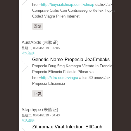
href=
http://buycialcheap.com>cheap
cialis</a>
Comprare Cialis Con Contrassegno Keflex Hcpcs
Code3 Viagra Pillen Internet
回复
AustAbids (未验证)
星期二, 06/04/2019 - 02:05
永久连接
Generic Name Propecia JeaEmbaks
Propecia Drug 5mg Kamagra Vietato In Francia
Propecia Eficacia Foliculo Piloso <a
href=
http://ilfrc.com>viagra
a los 30 anos</a>
Propecia Eficiencia
回复
Stepthype (未验证)
星期二, 06/04/2019 - 04:43
永久连接
Zithromax Viral Infection EllCauh