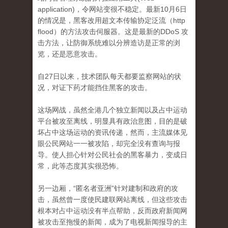
application)，令网站变很不稳定。
最新10月6日
的情况是，黑客改用超文本传输​​协定泛流（http
flood）的方法攻击伺服器。
这是最新的DDoS 攻
击方法，让防御系统难以分辨造访是正常的浏
览，还是恶意攻击。
自27日以来，技术团队每天都要监察网站的状
况，对证下药才能挡住黑客的攻击。
这场网战，虽然全港几个独立新闻以及占中运动
平台被攻至离线，明显具有政治意图，目的是破
坏占中这场运动的资讯传递，然而，主流媒体见
眼公民网站一一被
攻陷，却完全没有查询与报
导。
使人担心针对公民社会的黑客暴力，变成日
常，此等态度其实很恐怖。
另一边厢，“匿名者亚洲”针对建制和政府的攻
击，虽然曾一度使民建联网站离线，但这些攻击
根本对占中运动没有半点帮助，反而政府新闻网
被攻击至拖慢的新闻，
成为了电视新闻报导的主