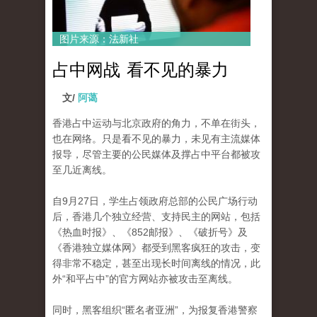
图片来源：法新社
占中网战 看不见的暴力
文/
阿蔼
香港占中运动与北京政府的角力，不单在街头，
也在网络。
只是看不见的暴力，未见有主流媒体
报导，尽管主要的公民媒体及撑占中平台都被攻
至几近离线。
自9月27日，学生占领政府总部的公民广场行动
后，香​​港几个独立经营、支持民主的网站，包括
《热血时报》、《852邮报》、《破折号》及
《香港独立媒体网》都
受到黑客疯狂的攻击，变
得非常不稳定，甚至出现长时间离线的情况，此
外“和平占中”的官方网站亦被攻击至离线。
同时，黑客组织“匿名者亚洲”，为报复香港警察