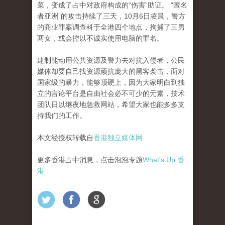
菜，变成了占中对政府构成的“伤害”助证。
“匿名
者亚洲”的攻击持续了三天，10月6日凌晨，警方
的商业罪案调查科于全港四个地点，拘捕了三男
两女，或会控以不诚实使用电脑的罪名。
建制能动用公共资源及警力去对抗入侵者，公民
媒体却要自己找资源顽抗庞大的黑客袭击，面对
国家级的暴力，能够顶硬上，因​​为大家明白到独
立的言论平台是自由社会必不可
少的元素，技术
团队日以继夜地急救网站，希望大家也能多多支
持我们的工作。
本文经授权转载自
香港独立媒体网
更多香港占中消息，点击泡泡专题
What's Up 香
港