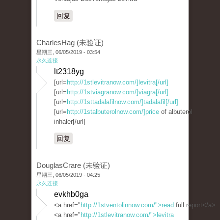
回复
CharlesHag (未验证)
星期三, 06/05/2019 - 03:54
永久连接
lt2318yg
[url=
http://1stlevitranow.com/]levitra[/url]
[url=
http://1stviagranow.com/]viagra[/url]
[url=
http://1sttadalafilnow.com/]tadalafil[/url]
[url=
http://1stalbuterolnow.com/]price
of albuterol
inhaler[/url]
回复
DouglasCrare (未验证)
星期三, 06/05/2019 - 04:25
永久连接
evkhb0ga
<a href="
http://1stventolinnow.com/">read
full report</a>
<a href="
http://1stlevitranow.com/">levitra