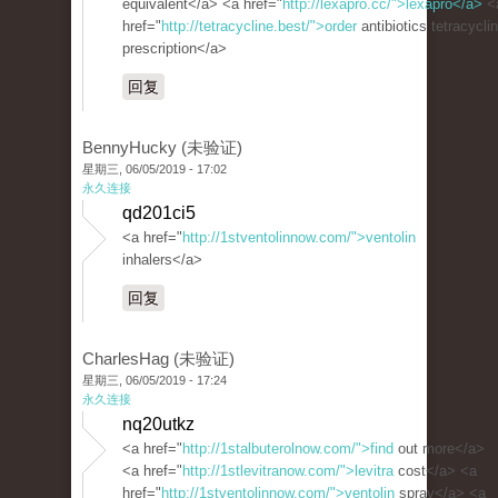
equivalent</a> <a href="
http://lexapro.cc/">lexapro</a>
<
href="
http://tetracycline.best/">order
antibiotics tetracycli
prescription</a>
回复
BennyHucky (未验证)
星期三, 06/05/2019 - 17:02
永久连接
qd201ci5
<a href="
http://1stventolinnow.com/">ventolin
inhalers</a>
回复
CharlesHag (未验证)
星期三, 06/05/2019 - 17:24
永久连接
nq20utkz
<a href="
http://1stalbuterolnow.com/">find
out more</a>
<a href="
http://1stlevitranow.com/">levitra
cost</a> <a
href="
http://1stventolinnow.com/">ventolin
spray</a> <a