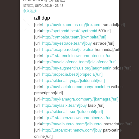
星期二, 06/04/2019 - 23:48
永久连接
izflidgp
[url=
http://buylexapro.us.org/]lexapro
tramadol[/url]
[url=
http://synthroid.best/]synthroid
50[/url]
[url=
http://cymbalta.team/]cymbalta[/url]
[url=
http://buyestrace.team/]buy
estrace[/url]
[url=
http://lexapro.rodeo/]cipralex
from india[/url]
[url=
http://1statenololnow.com/]atenolol[/url]
[url=
http://buydiclofenac.team/]diclofenac[/url]
[url=
http://buyaugmentin.us.org/]augmentin
prices[/url]
[url=
http://propecia.best/]propecia[/url]
[url=
http://sildenafil.yoga/]sildenafil[/url]
[url=
http://buybaclofen.company/]baclofen
without
prescription[/url]
[url=
http://buykamagra.company/]kamagra[/url]
[url=
http://buylasix.team/]buy
lasix[/url]
[url=
http://sildenafil.surf/]sildenafil[/url]
[url=
http://1stalbenzanow.com/]albenza[/url]
[url=
http://buyalbuterol.team/]albuterol
prescription[/url]
[url=
http://1stparoxetinenow.com/]buy
paroxetine
online[/url]