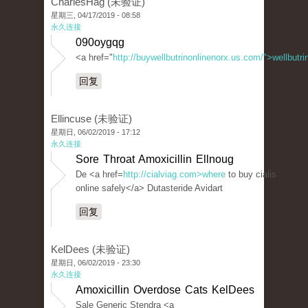
CharlesHag (未验证)
星期三, 04/17/2019 - 08:58
永久连接
090oygqg
<a href="
http://buywellbutrinonlinenorx.us.com/">wellbutr
回复
Ellincuse (未验证)
星期日, 06/02/2019 - 17:12
永久连接
Sore Throat Amoxicillin Ellnoug
De <a href=
http://cialviag.com>where
to buy cialis
online safely</a> Dutasteride Avidart
回复
KelDees (未验证)
星期日, 06/02/2019 - 23:30
永久连接
Amoxicillin Overdose Cats KelDees
Sale Generic Stendra <a