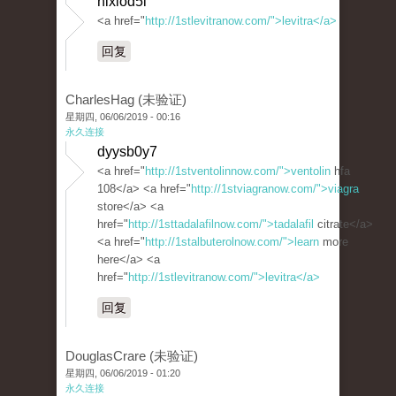
hixiod5l
<a href="
http://1stlevitranow.com/">levitra</a>
回复
CharlesHag (未验证)
星期四, 06/06/2019 - 00:16
永久连接
dyysb0y7
<a href="
http://1stventolinnow.com/">ventolin
hfa
108</a> <a href="
http://1stviagranow.com/">viagra
store</a> <a
href="
http://1sttadalafilnow.com/">tadalafil
citrate</a>
<a href="
http://1stalbuterolnow.com/">learn
more
here</a> <a
href="
http://1stlevitranow.com/">levitra</a>
回复
DouglasCrare (未验证)
星期四, 06/06/2019 - 01:20
永久连接