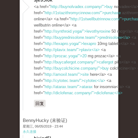
<a href="
http://buynolvadex.company/">buy
nolvadex</a>
href="
http://1stazithromycinnow.com/">purchase
azithrom
online</a> <a href="
http://1stwellbutrinnow.com/">purcha
wellbutrin online</a> <a
href="
http://synthroid.yoga/">levothyroxine
50 mcg</a> <
href="
http://buyprednisolone.team/">prednisolone</a>
<a
href="
http://lexapro.yoga/">lexapro
10mg tablets</a> <a
href="
http://plavix.team/">plavix</a>
<a
href="
http://prozac.yoga/">20
mg prozac</a> <a
href="
http://buycafergot.company/">cafergot
pills</a> <a
href="
http://buycolchicine.company/">buy
colchicine</a>
href="
http://amoxil.team/">site
here</a> <a
href="
http://cytotec.team/">cytotec</a>
<a
href="
http://atarax.team/">atarax
for insomnia</a> <a
href="
http://diclofenac.company/">diclofenac</a>
回复
BennyHucky (未验证)
星期三, 06/05/2019 - 23:44
永久连接