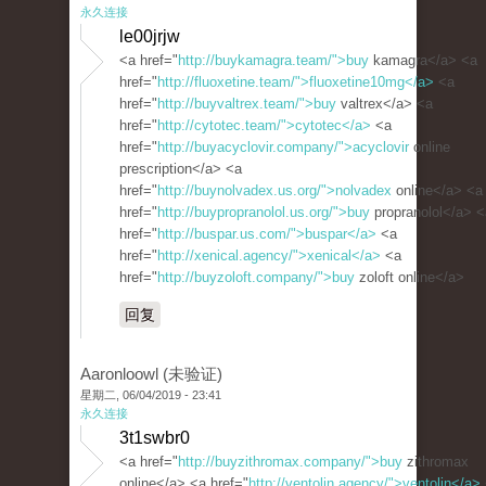
永久连接
le00jrjw
<a href="
http://buykamagra.team/">buy
kamagra</a> <a
href="
http://fluoxetine.team/">fluoxetine10mg</a>
<a
href="
http://buyvaltrex.team/">buy
valtrex</a> <a
href="
http://cytotec.team/">cytotec</a>
<a
href="
http://buyacyclovir.company/">acyclovir
online
prescription</a> <a
href="
http://buynolvadex.us.org/">nolvadex
online</a> <a
href="
http://buypropranolol.us.org/">buy
propranolol</a> <
href="
http://buspar.us.com/">buspar</a>
<a
href="
http://xenical.agency/">xenical</a>
<a
href="
http://buyzoloft.company/">buy
zoloft online</a>
回复
Aaronloowl (未验证)
星期二, 06/04/2019 - 23:41
永久连接
3t1swbr0
<a href="
http://buyzithromax.company/">buy
zithromax
online</a> <a href="
http://ventolin.agency/">ventolin</a>