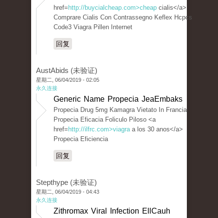
href=
http://buycialcheap.com>cheap
cialis</a>
Comprare Cialis Con Contrassegno Keflex Hcpcs
Code3 Viagra Pillen Internet
回复
AustAbids (未验证)
星期二, 06/04/2019 - 02:05
永久连接
Generic Name Propecia JeaEmbaks
Propecia Drug 5mg Kamagra Vietato In Francia
Propecia Eficacia Foliculo Piloso <a
href=
http://ilfrc.com>viagra
a los 30 anos</a>
Propecia Eficiencia
回复
Stepthype (未验证)
星期二, 06/04/2019 - 04:43
永久连接
Zithromax Viral Infection EllCauh