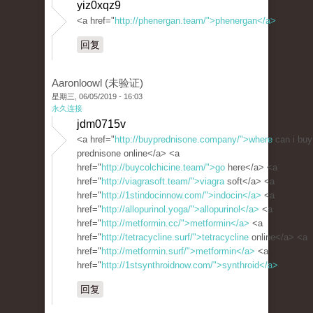
yiz0xqz9
<a href="
http://phenergan.team/">phenergan</a>
回复
Aaronloowl (未验证)
星期三, 06/05/2019 - 16:03
永久连接
jdm0715v
<a href="
http://buyprednisone.company/">where
can i buy
prednisone online</a> <a
href="
http://buycolchicine.team/">go
here</a> <a
href="
http://viagrasoft.team/">viagra
soft</a> <a
href="
http://1stindocinnow.com/">indocin</a>
<a
href="
http://allopurinol.yoga/">allopurinol</a>
<a
href="
http://metformin.cc/">metformin</a>
<a
href="
http://tetracycline.surf/">tetracycline
online</a> <a
href="
http://metformin.surf/">metformin</a>
<a
href="
http://1stsynthroidnow.com/">synthroid</a>
回复