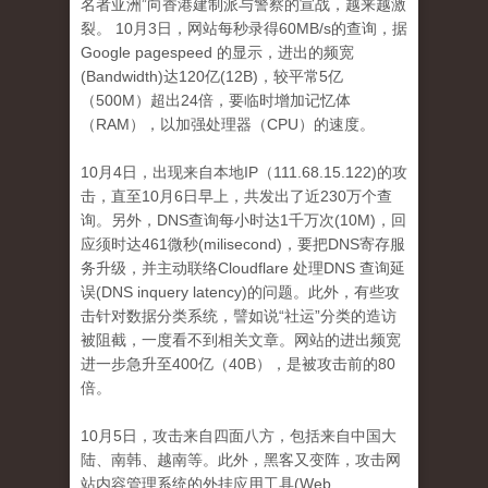
名者亚洲”向香港建制派与警察的宣战，越来越激
裂。
10月3日，网站每秒录得60MB/s的查询，据
Google pagespeed 的显示，进出的频宽
(Bandwidth)达120亿(12B)，较平常5亿
（500M）超出24倍，要临时增加
记忆体
（RAM），以加强处理器（CPU）的速度。
10月4日，出现来自本地IP（111.68.15.122)的攻
击，直至10月6日早上，共发出了近230万个查
询。
另外，DNS查询每小时达1千万次(10M)，回
应须时达461微秒(milisecond)，要把DNS寄存服
务升级，并主动联络Cloudflare 处理DNS 查询延
误(DNS inquery latency)的问题。
此外，有些攻
击针对数据分类系统，譬如说“社运”分类的造访
被阻​​截，一度看不到相关文章。
网站的进出频宽
进一步急升至400亿（40B），是被攻击前的80
倍。
10月5日，攻击来自四面八方，包括来自中国大
陆、南韩、越南等。
此外，黑客又变阵，攻击网
站内容管理系统的外挂应用工具(Web