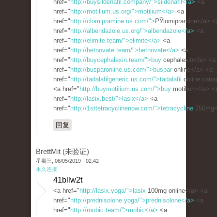
href="
http://buysildenafil.company/">sildenafil</a>
<a
href="
http://motilium.us.org/">motilium</a>
<a
href="
http://clomipramine.us.com/">
РЎlomipramine</a> <
href="
http://albendazole.us.org/">albendazole</a>
<a
href="
http://elimite.team/">elimite</a>
<a
href="
http://betnovate.team/">betnovate</a>
<a
href="
http://buycephalexin.team/">buy
cephalexin</a> <a
href="
http://busparonline.us.com/">buspar
online</a> <a
href="
http://tadalafilgeneric.us.com/">tadalafil
online cana
<a href="
http://buymotilium.us.com/">buy
motilium</a> <
href="
http://lasix.best/">lasix</a>
<a
href="
http://1sttetracyclinenow.com/">tetracycline
250mg<
回复
BrettMit (未验证)
星期三, 06/05/2019 - 02:42
永久连接
41bllw2t
<a href="
http://lasix.yoga/">lasix
100mg online</a> <a
href="
http://prednisolone.yoga/">prednisolone</a>
<a
href="
http://mobic.team/">mobic</a>
<a