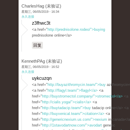
CharlesHag (未验证)
星期三, 06/05/2019 - 16:34
永久连接
z3fhwc3t
<a href="
http://prednisolone.rodeo/">buying
prednisolone online</a>
回复
KennethPAg (未验证)
星期三, 06/05/2019 - 16:52
永久连接
uykcuzqn
<a href="
http://buyazithromycin.team/">buy
azithromycin
<a href="
http://flagyl.team/">flagyl</a>
<a
href="
http://buystromectol.company/">stromectol</a>
<a
href="
http://cialis.yoga/">cialis</a>
<a
href="
http://buytadacip.team/">buy
tadacip online</a> <a
href="
http://buyxenical.team/">citation</a>
<a
href="
http://genericnexium.us.com/">nexium
in canada</
href="
http://1stavodartnow.com/">avodart
generic