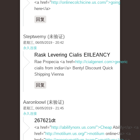
<a href="
http://onlinecolchicine.us.com/">going
here</a>
回复
Steptwemy (未验证)
星期三, 06/05/2019 - 20:42
永久连接
Rask Levering Cialis EllLEANCY
Rae Propecia <a href=
http://cialgeneri.com>generic
cialis from india</a> Bentyl Discount Quick
Shipping Vienna
回复
Aaronloowl (未验证)
星期三, 06/05/2019 - 21:45
永久连接
267621dt
<a href="
http://abilifynorx.us.com/">Cheap
Abilify</a> <a
href="
http://motilium.us.org/">motilium
online</a> <a
href="
http://genericmotilium.team/">motilium</a>
<a