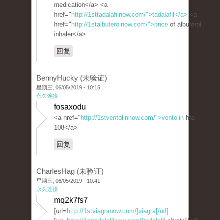
medication</a> <a
href="
http://1sttadalafilnow.com/">tadalafil</a>
<a
href="
http://1stalbuterolnow.com/">price
of albuterol
inhaler</a>
回复
BennyHucky (未验证)
星期三, 06/05/2019 - 10:15
永久连接
fosaxodu
<a href="
http://1stventolinnow.com/">ventolin
hfa
108</a>
回复
CharlesHag (未验证)
星期三, 06/05/2019 - 10:41
永久连接
mq2k7fs7
[url=
http://1stviagranow.com/]viagra[/url]