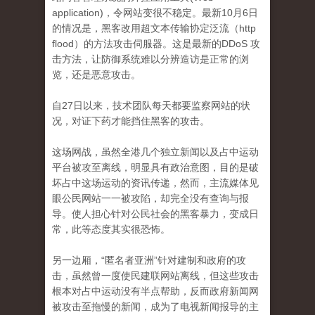
application)，令网站变很不稳定。
最新10月6日
的情况是，黑客改用超文本传输​​协定泛流（http
flood）的方法攻击伺服器。
这是最新的DDoS 攻
击方法，让防御系统难以分辨造访是正常的浏
览，还是恶意攻击。
自27日以来，技术团队每天都要监察网站的状
况，对证下药才能挡住黑客的攻击。
这场网战，虽然全港几个独立新闻以及占中运动
平台被攻至离线，明显具有政治意图，目的是破
坏占中这场运动的资讯传递，然而，主流媒体见
眼公民网站一一被
攻陷，却完全没有查询与报
导。
使人担心针对公民社会的黑客暴力，变成日
常，此等态度其实很恐怖。
另一边厢，“匿名者亚洲”针对建制和政府的攻
击，虽然曾一度使民建联网站离线，但这些攻击
根本对占中运动没有半点帮助，反而政府新闻网
被攻击至拖慢的新闻，
成为了电视新闻报导的主