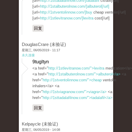
[url=
http://1sttadalafilnow.com/]tadalafil
citrate[/url]
[url=
http://1stalbuterolnow.com/]albuterol[/url]
[url=
http://1stventolinnow.com/]buy
cheap ventolin[/url]
[url=
http://1stlevitranow.com/]levitra
cost[/url]
回复
DouglasCrare (未验证)
星期三, 06/05/2019 - 11:17
永久连接
9tugltyn
<a href="
http://1stlevitranow.com/">levitra
medication</a>
<a href="
http://1stalbuterolnow.com/">albuterol</a>
<a
href="
http://1stventolinnow.com/">cheap
ventolin
inhalers</a> <a
href="
http://1stviagranow.com/">viagra</a>
<a
href="
http://1sttadalafilnow.com/">tadalafil</a>
回复
Kelpaycle (未验证)
星期三, 06/05/2019 - 14:08