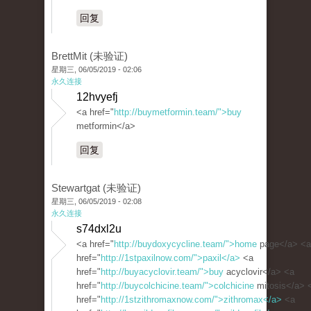
回复
BrettMit (未验证)
星期三, 06/05/2019 - 02:06
永久连接
12hvyefj
<a href="
http://buymetformin.team/">buy
metformin</a>
回复
Stewartgat (未验证)
星期三, 06/05/2019 - 02:08
永久连接
s74dxl2u
<a href="
http://buydoxycycline.team/">home
page</a> <a
href="
http://1stpaxilnow.com/">paxil</a>
<a
href="
http://buyacyclovir.team/">buy
acyclovir</a> <a
href="
http://buycolchicine.team/">colchicine
mitosis</a> 
href="
http://1stzithromaxnow.com/">zithromax</a>
<a