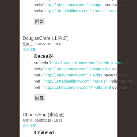
href="
http://1stviagranow.com/">viagra
store</a> <a
href="
http://1sttadalafilnow.com/">tadalafil</a>
回复
DouglasCrare (未验证)
星期三, 06/05/2019 - 18:46
永久连接
i0acea24
<a href="
http://1stventolinnow.com/">ventolin</a>
<a
href="
http://1stviagranow.com/">viagra</a>
<a
href="
http://1stlevitranow.com/">levitra
bayer</a> <a
href="
http://1sttadalafilnow.com/">tadalafil
india</a> <a
href="
http://1stalbuterolnow.com/">albuterol
cost</a>
回复
CharlesHag (未验证)
星期三, 06/05/2019 - 18:58
永久连接
4p5i69vd