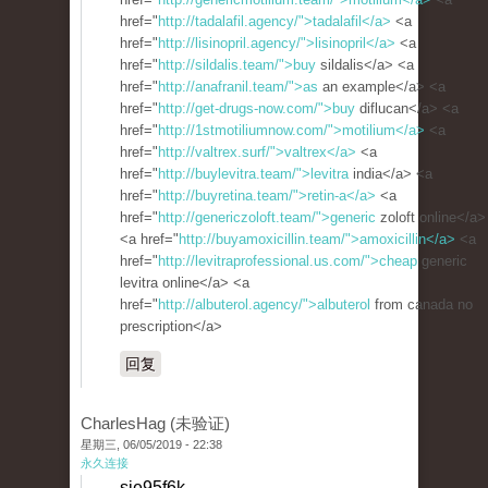
href="
http://tadalafil.agency/">tadalafil</a>
<a
href="
http://lisinopril.agency/">lisinopril</a>
<a
href="
http://sildalis.team/">buy
sildalis</a> <a
href="
http://anafranil.team/">as
an example</a> <a
href="
http://get-drugs-now.com/">buy
diflucan</a> <a
href="
http://1stmotiliumnow.com/">motilium</a>
<a
href="
http://valtrex.surf/">valtrex</a>
<a
href="
http://buylevitra.team/">levitra
india</a> <a
href="
http://buyretina.team/">retin-a</a>
<a
href="
http://genericzoloft.team/">generic
zoloft online</a>
<a href="
http://buyamoxicillin.team/">amoxicillin</a>
<a
href="
http://levitraprofessional.us.com/">cheap
generic
levitra online</a> <a
href="
http://albuterol.agency/">albuterol
from canada no
prescription</a>
回复
CharlesHag (未验证)
星期三, 06/05/2019 - 22:38
永久连接
sje95f6k