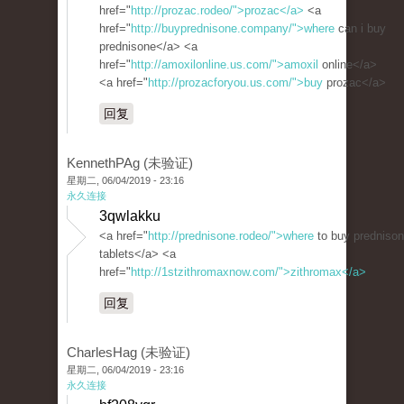
href="
http://prozac.rodeo/">prozac</a>
<a
href="
http://buyprednisone.company/">where
can i buy
prednisone</a> <a
href="
http://amoxilonline.us.com/">amoxil
online</a>
<a href="
http://prozacforyou.us.com/">buy
prozac</a>
回复
KennethPAg (未验证)
星期二, 06/04/2019 - 23:16
永久连接
3qwlakku
<a href="
http://prednisone.rodeo/">where
to buy predniso
tablets</a> <a
href="
http://1stzithromaxnow.com/">zithromax</a>
回复
CharlesHag (未验证)
星期二, 06/04/2019 - 23:16
永久连接