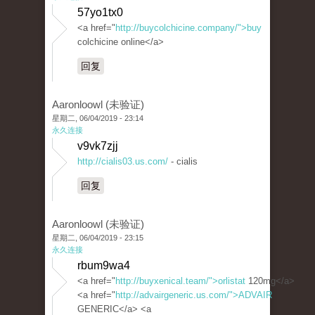
57yo1tx0
<a href="
http://buycolchicine.company/">buy
colchicine online</a>
回复
Aaronloowl (未验证)
星期二, 06/04/2019 - 23:14
永久连接
v9vk7zjj
http://cialis03.us.com/
- cialis
回复
Aaronloowl (未验证)
星期二, 06/04/2019 - 23:15
永久连接
rbum9wa4
<a href="
http://buyxenical.team/">orlistat
120mg</a>
<a href="
http://advairgeneric.us.com/">ADVAIR
GENERIC</a> <a