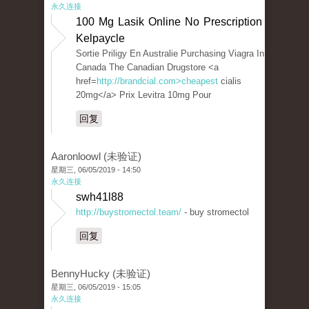
永久连接
100 Mg Lasik Online No Prescription
Kelpaycle
Sortie Priligy En Australie Purchasing Viagra In
Canada The Canadian Drugstore <a
href=
http://brandcial.com>cheapest
cialis
20mg</a> Prix Levitra 10mg Pour
回复
Aaronloowl (未验证)
星期三, 06/05/2019 - 14:50
永久连接
swh41l88
http://buystromectol.team/
- buy stromectol
回复
BennyHucky (未验证)
星期三, 06/05/2019 - 15:05
永久连接