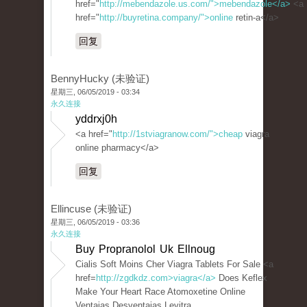
href="
http://mebendazole.us.com/">mebendazole</a>
<a
href="
http://buyretina.company/">online
retin-a</a>
回复
BennyHucky (未验证)
星期三, 06/05/2019 - 03:34
永久连接
yddrxj0h
<a href="
http://1stviagranow.com/">cheap
viagra
online pharmacy</a>
回复
Ellincuse (未验证)
星期三, 06/05/2019 - 03:36
永久连接
Buy Propranolol Uk Ellnoug
Cialis Soft Moins Cher Viagra Tablets For Sale <a
href=
http://zgdkdz.com>viagra</a>
Does Keflex
Make Your Heart Race Atomoxetine Online
Ventajas Desventajas Levitra