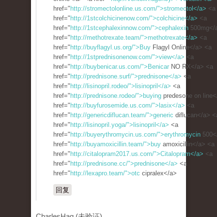
href="
http://stromectolonline.us.com/">stromectol</a>
<a
href="
http://1stcolchicinenow.com/">colchicine</a>
<a
href="
http://1stcephalexinnow.com/">cephalexin
500mg</
href="
http://methotrexate.team/">methotrexate</a>
<a
href="
http://buyflagyl.us.org/">Buy
Flagyl Online</a> <a
href="
http://1stprednisonenow.com/">view</a>
<a
href="
http://buybenicar.us.com/">Benicar
NO RX</a> <a
href="
http://prednisone.surf/">prednisone</a>
<a
href="
http://lisinopril.rodeo/">lisinopril</a>
<a
href="
http://prednisone.rodeo/">buying
predesone on line<
href="
http://buyfurosemide.us.com/">lasix</a>
<a
href="
http://genericdiflucan.team/">generic
diflucan</a> <
href="
http://lisinopril.yoga/">lisinopril</a>
<a
href="
http://buyerythromycin.us.com/">erythromycin
500<
href="
http://buyamoxicillin.team/">buy
amoxicillin</a> <a
href="
http://citalopram2017.us.com/">Citalopram</a>
<a
href="
http://prednisone.cc/">prednisone</a>
<a
href="
http://lexapro.team/">otc
cipralex</a>
回复
CharlesHag (未验证)