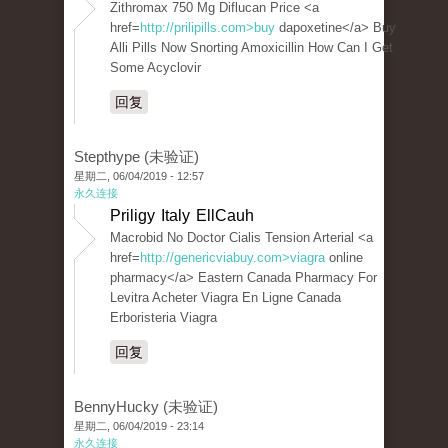
Zithromax 750 Mg Diflucan Price <a
href=
http://prilipills.com>buy
dapoxetine</a> Buy
Alli Pills Now Snorting Amoxicillin How Can I Get
Some Acyclovir
回复
Stepthype (未验证)
星期二, 06/04/2019 - 12:57
永久连接
Priligy Italy EllCauh
Macrobid No Doctor Cialis Tension Arterial <a
href=
http://genericviabuy.com>viagra
online
pharmacy</a> Eastern Canada Pharmacy For
Levitra Acheter Viagra En Ligne Canada
Erboristeria Viagra
回复
BennyHucky (未验证)
星期二, 06/04/2019 - 23:14
永久连接