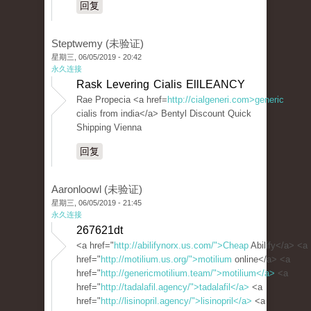
回复
Steptwemy (未验证)
星期三, 06/05/2019 - 20:42
永久连接
Rask Levering Cialis EllLEANCY
Rae Propecia <a href=
http://cialgeneri.com>generic
cialis from india</a> Bentyl Discount Quick
Shipping Vienna
回复
Aaronloowl (未验证)
星期三, 06/05/2019 - 21:45
永久连接
267621dt
<a href="
http://abilifynorx.us.com/">Cheap
Abilify</a> <a
href="
http://motilium.us.org/">motilium
online</a> <a
href="
http://genericmotilium.team/">motilium</a>
<a
href="
http://tadalafil.agency/">tadalafil</a>
<a
href="
http://lisinopril.agency/">lisinopril</a>
<a