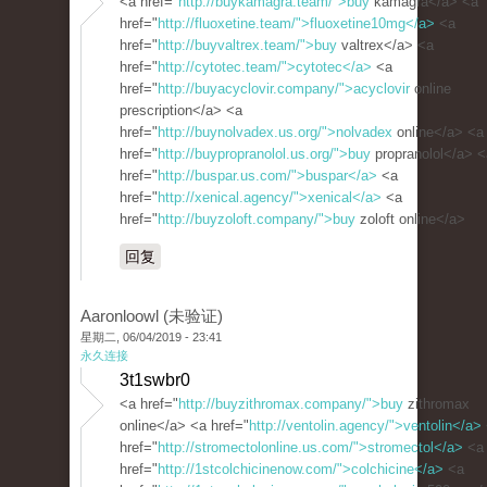
<a href="
http://buykamagra.team/">buy
kamagra</a> <a
href="
http://fluoxetine.team/">fluoxetine10mg</a>
<a
href="
http://buyvaltrex.team/">buy
valtrex</a> <a
href="
http://cytotec.team/">cytotec</a>
<a
href="
http://buyacyclovir.company/">acyclovir
online
prescription</a> <a
href="
http://buynolvadex.us.org/">nolvadex
online</a> <a
href="
http://buypropranolol.us.org/">buy
propranolol</a> <
href="
http://buspar.us.com/">buspar</a>
<a
href="
http://xenical.agency/">xenical</a>
<a
href="
http://buyzoloft.company/">buy
zoloft online</a>
回复
Aaronloowl (未验证)
星期二, 06/04/2019 - 23:41
永久连接
3t1swbr0
<a href="
http://buyzithromax.company/">buy
zithromax
online</a> <a href="
http://ventolin.agency/">ventolin</a>
href="
http://stromectolonline.us.com/">stromectol</a>
<a
href="
http://1stcolchicinenow.com/">colchicine</a>
<a