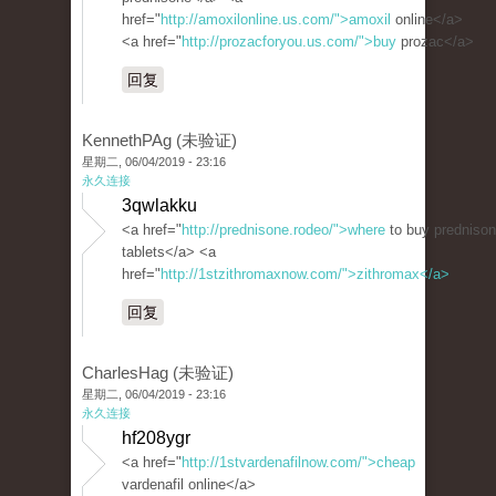
href="
http://amoxilonline.us.com/">amoxil
online</a>
<a href="
http://prozacforyou.us.com/">buy
prozac</a>
回复
KennethPAg (未验证)
星期二, 06/04/2019 - 23:16
永久连接
3qwlakku
<a href="
http://prednisone.rodeo/">where
to buy predniso
tablets</a> <a
href="
http://1stzithromaxnow.com/">zithromax</a>
回复
CharlesHag (未验证)
星期二, 06/04/2019 - 23:16
永久连接
hf208ygr
<a href="
http://1stvardenafilnow.com/">cheap
vardenafil online</a>