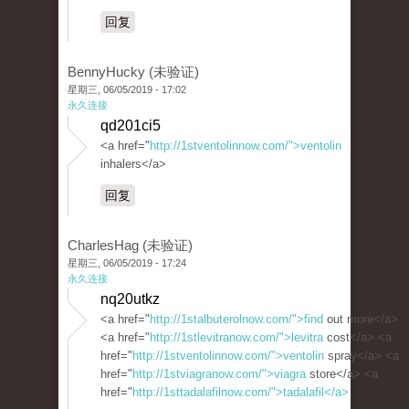
回复
BennyHucky (未验证)
星期三, 06/05/2019 - 17:02
永久连接
qd201ci5
<a href="
http://1stventolinnow.com/">ventolin
inhalers</a>
回复
CharlesHag (未验证)
星期三, 06/05/2019 - 17:24
永久连接
nq20utkz
<a href="
http://1stalbuterolnow.com/">find
out more</a>
<a href="
http://1stlevitranow.com/">levitra
cost</a> <a
href="
http://1stventolinnow.com/">ventolin
spray</a> <a
href="
http://1stviagranow.com/">viagra
store</a> <a
href="
http://1sttadalafilnow.com/">tadalafil</a>