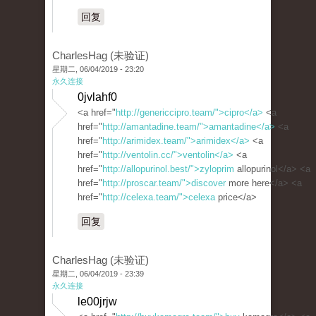
回复
CharlesHag (未验证)
星期二, 06/04/2019 - 23:20
永久连接
0jvlahf0
<a href="
http://genericcipro.team/">cipro</a>
<a
href="
http://amantadine.team/">amantadine</a>
<a
href="
http://arimidex.team/">arimidex</a>
<a
href="
http://ventolin.cc/">ventolin</a>
<a
href="
http://allopurinol.best/">zyloprim
allopurinol</a> <a
href="
http://proscar.team/">discover
more here</a> <a
href="
http://celexa.team/">celexa
price</a>
回复
CharlesHag (未验证)
星期二, 06/04/2019 - 23:39
永久连接
le00jrjw