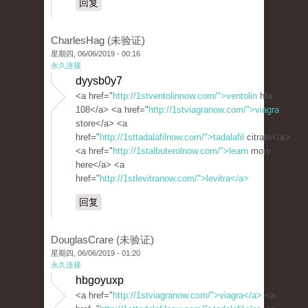
回复
CharlesHag (未验证)
星期四, 06/06/2019 - 00:16
永久连接
dyysb0y7
<a href="
http://1stventolinnow.com/">ventolin
hfa
108</a> <a href="
http://1stviagranow.com/">viagra
store</a> <a
href="
http://1sttadalafilnow.com/">tadalafil
citrate</a>
<a href="
http://1stalbuterolnow.com/">learn
more
here</a> <a
href="
http://1stlevitranow.com/">levitra</a>
回复
DouglasCrare (未验证)
星期四, 06/06/2019 - 01:20
永久连接
hbgoyuxp
<a href="
http://1stviagranow.com/">viagra</a>
<a