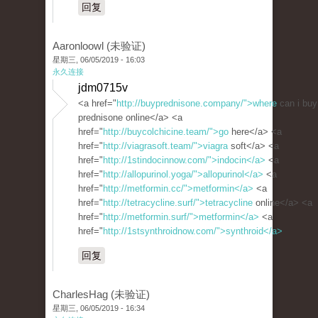
回复
Aaronloowl (未验证)
星期三, 06/05/2019 - 16:03
永久连接
jdm0715v
<a href="
http://buyprednisone.company/">where
can i buy
prednisone online</a> <a
href="
http://buycolchicine.team/">go
here</a> <a
href="
http://viagrasoft.team/">viagra
soft</a> <a
href="
http://1stindocinnow.com/">indocin</a>
<a
href="
http://allopurinol.yoga/">allopurinol</a>
<a
href="
http://metformin.cc/">metformin</a>
<a
href="
http://tetracycline.surf/">tetracycline
online</a> <a
href="
http://metformin.surf/">metformin</a>
<a
href="
http://1stsynthroidnow.com/">synthroid</a>
回复
CharlesHag (未验证)
星期三, 06/05/2019 - 16:34