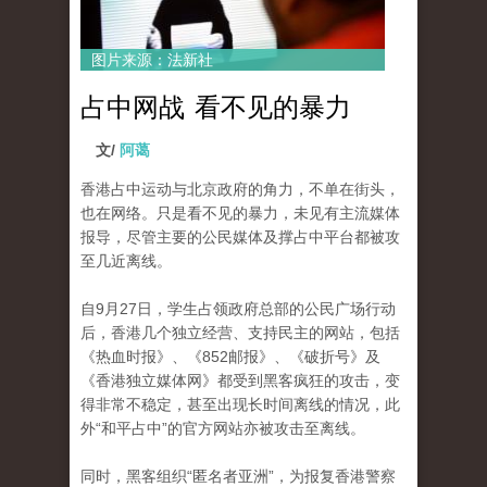
图片来源：法新社
占中网战 看不见的暴力
文/
阿蔼
香港占中运动与北京政府的角力，不单在街头，
也在网络。
只是看不见的暴力，未见有主流媒体
报导，尽管主要的公民媒体及撑占中平台都被攻
至几近离线。
自9月27日，学生占领政府总部的公民广场行动
后，香​​港几个独立经营、支持民主的网站，包括
《热血时报》、《852邮报》、《破折号》及
《香港独立媒体网》都
受到黑客疯狂的攻击，变
得非常不稳定，甚至出现长时间离线的情况，此
外“和平占中”的官方网站亦被攻击至离线。
同时，黑客组织“匿名者亚洲”，为报复香港警察