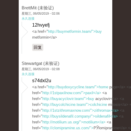
BrettMit (未验证)
星期三, 06/05/2019 - 02:06
永久连接
12hvyefj
<a href="
http://buymetformin.team/">buy
metformin</a>
回复
Stewartgat (未验证)
星期三, 06/05/2019 - 02:08
永久连接
s74dxl2u
<a href="
http://buydoxycycline.team/">home
page</a> <a
href="
http://1stpaxilnow.com/">paxil</a>
<a
href="
http://buyacyclovir.team/">buy
acyclovir</a> <a
href="
http://buycolchicine.team/">colchicine
mitosis</a> 
href="
http://1stzithromaxnow.com/">zithromax</a>
<a
href="
http://buysildenafil.company/">sildenafil</a>
<a
href="
http://motilium.us.org/">motilium</a>
<a
href="
http://clomipramine.us.com/">
РЎlomipramine</a> <