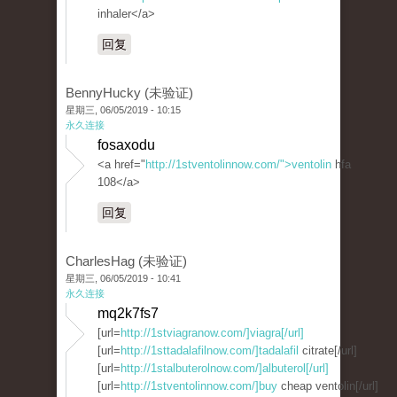
inhaler</a>
回复
BennyHucky (未验证)
星期三, 06/05/2019 - 10:15
永久连接
fosaxodu
<a href="
http://1stventolinnow.com/">ventolin
hfa
108</a>
回复
CharlesHag (未验证)
星期三, 06/05/2019 - 10:41
永久连接
mq2k7fs7
[url=
http://1stviagranow.com/]viagra[/url]
[url=
http://1sttadalafilnow.com/]tadalafil
citrate[/url]
[url=
http://1stalbuterolnow.com/]albuterol[/url]
[url=
http://1stventolinnow.com/]buy
cheap ventolin[/url]