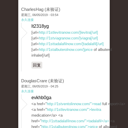
CharlesHag (未验证)
星期三, 06/05/2019 - 03:54
永久连接
lt2318yg
[url=
http://1stlevitranow.com/]levitra[/url]
[url=
http://1stviagranow.com/]viagra[/url]
[url=
http://1sttadalafilnow.com/]tadalafil[/url]
[url=
http://1stalbuterolnow.com/]price
of albuterol
inhaler[/url]
回复
DouglasCrare (未验证)
星期三, 06/05/2019 - 04:25
永久连接
evkhb0ga
<a href="
http://1stventolinnow.com/">read
full report</a>
<a href="
http://1stlevitranow.com/">levitra
medication</a> <a
href="
http://1sttadalafilnow.com/">tadalafil</a>
<a
href="
http://1stalbuterolnow.com/">price
of albuterol