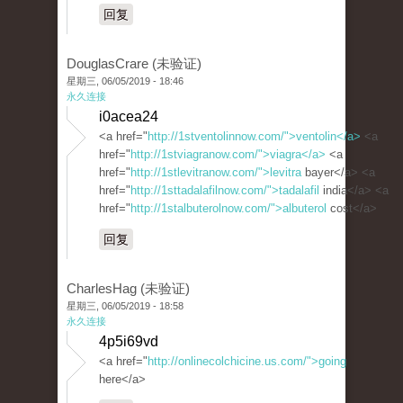
回复
DouglasCrare (未验证)
星期三, 06/05/2019 - 18:46
永久连接
i0acea24
<a href="
http://1stventolinnow.com/">ventolin</a>
<a
href="
http://1stviagranow.com/">viagra</a>
<a
href="
http://1stlevitranow.com/">levitra
bayer</a> <a
href="
http://1sttadalafilnow.com/">tadalafil
india</a> <a
href="
http://1stalbuterolnow.com/">albuterol
cost</a>
回复
CharlesHag (未验证)
星期三, 06/05/2019 - 18:58
永久连接
4p5i69vd
<a href="
http://onlinecolchicine.us.com/">going
here</a>