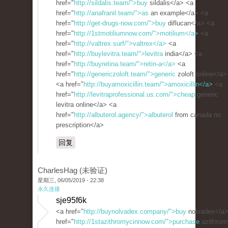
href="
http://sildalis.team/">buy
sildalis</a> <a
href="
http://anafranil.team/">as
an example</a> <a
href="
http://get-drugs-now.com/">buy
diflucan</a> <a
href="
http://1stmotiliumnow.com/">motilium</a>
<a
href="
http://valtrex.surf/">valtrex</a>
<a
href="
http://buylevitra.team/">levitra
india</a> <a
href="
http://buyretina.team/">retin-a</a>
<a
href="
http://genericzoloft.team/">generic
zoloft online</a>
<a href="
http://buyamoxicillin.team/">amoxicillin</a>
<a
href="
http://levitraprofessional.us.com/">cheap
generic
levitra online</a> <a
href="
http://albuterol.agency/">albuterol
from canada no
prescription</a>
回复
CharlesHag (未验证)
星期三, 06/05/2019 - 22:38
永久连接
sje95f6k
<a href="
http://buynolvadex.company/">buy
nolvadex</a>
href="
http://1stazithromycinnow.com/">purchase
azithrom