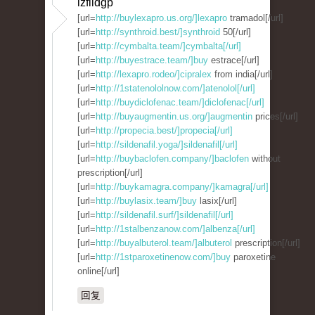
izflidgp
[url=
http://buylexapro.us.org/]lexapro
tramadol[/url]
[url=
http://synthroid.best/]synthroid
50[/url]
[url=
http://cymbalta.team/]cymbalta[/url]
[url=
http://buyestrace.team/]buy
estrace[/url]
[url=
http://lexapro.rodeo/]cipralex
from india[/url]
[url=
http://1statenololnow.com/]atenolol[/url]
[url=
http://buydiclofenac.team/]diclofenac[/url]
[url=
http://buyaugmentin.us.org/]augmentin
prices[/url]
[url=
http://propecia.best/]propecia[/url]
[url=
http://sildenafil.yoga/]sildenafil[/url]
[url=
http://buybaclofen.company/]baclofen
without
prescription[/url]
[url=
http://buykamagra.company/]kamagra[/url]
[url=
http://buylasix.team/]buy
lasix[/url]
[url=
http://sildenafil.surf/]sildenafil[/url]
[url=
http://1stalbenzanow.com/]albenza[/url]
[url=
http://buyalbuterol.team/]albuterol
prescription[/url]
[url=
http://1stparoxetinenow.com/]buy
paroxetine
online[/url]
回复