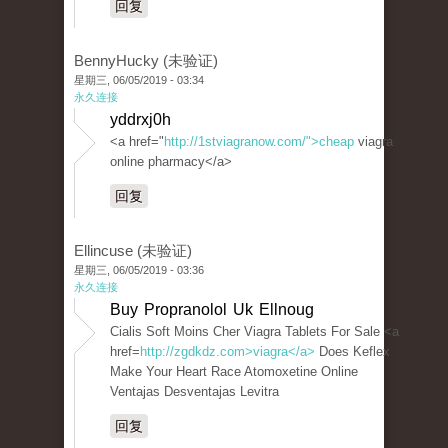
回复
BennyHucky (未验证)
星期三, 06/05/2019 - 03:34
永久连接
yddrxj0h
<a href="
http://1stviagranow.com/">cheap
viagra
online pharmacy</a>
回复
Ellincuse (未验证)
星期三, 06/05/2019 - 03:36
永久连接
Buy Propranolol Uk Ellnoug
Cialis Soft Moins Cher Viagra Tablets For Sale <a
href=
http://zgdkdz.com>viagra</a>
Does Keflex
Make Your Heart Race Atomoxetine Online
Ventajas Desventajas Levitra
回复