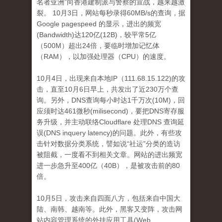
名者亚洲”向香港建制派与警察的宣战，越来越激
裂。
10月3日，网站每秒录得60MB/s的查询，据
Google pagespeed 的显示，进出的频宽
(Bandwidth)达120亿(12B)，较平常5亿
（500M）超出24倍，要临时增加
记忆体
（RAM），以加强处理器（CPU）的速度。
10月4日，出现来自本地IP（111.68.15.122)的攻
击，直至10月6日早上，共发出了近230万个查
询。
另外，DNS查询每小时达1千万次(10M)，回
应须时达461微秒(milisecond)，要把DNS寄存服
务升级，并主动联络Cloudflare 处理DNS 查询延
误(DNS inquery latency)的问题。
此外，有些攻
击针对数据分类系统，譬如说“社运”分类的造访
被阻​​截，一度看不到相关文章。
网站的进出频宽
进一步急升至400亿（40B），是被攻击前的80
倍。
10月5日，攻击来自四面八方，包括来自中国大
陆、南韩、越南等。
此外，黑客又变阵，攻击网
站内容管理系统的外挂应用工具(Web