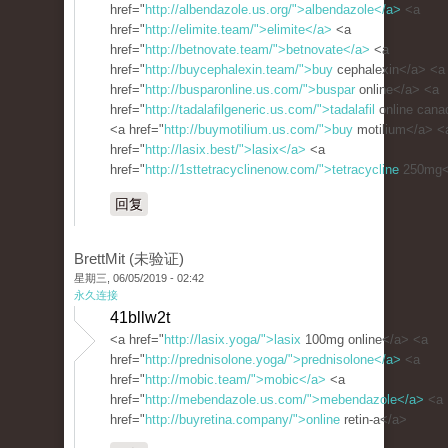
href="
http://albendazole.us.org/">albendazole</a>
<a
href="
http://elimite.team/">elimite</a>
<a
href="
http://betnovate.team/">betnovate</a>
<a
href="
http://buycephalexin.team/">buy
cephalexin</a> <a
href="
http://busparonline.us.com/">buspar
online</a> <a
href="
http://tadalafilgeneric.us.com/">tadalafil
online cana
<a href="
http://buymotilium.us.com/">buy
motilium</a> <
href="
http://lasix.best/">lasix</a>
<a
href="
http://1sttetracyclinenow.com/">tetracycline
250mg<
回复
BrettMit (未验证)
星期三, 06/05/2019 - 02:42
永久连接
41bllw2t
<a href="
http://lasix.yoga/">lasix
100mg online</a> <a
href="
http://prednisolone.yoga/">prednisolone</a>
<a
href="
http://mobic.team/">mobic</a>
<a
href="
http://mebendazole.us.com/">mebendazole</a>
<a
href="
http://buyretina.company/">online
retin-a</a>