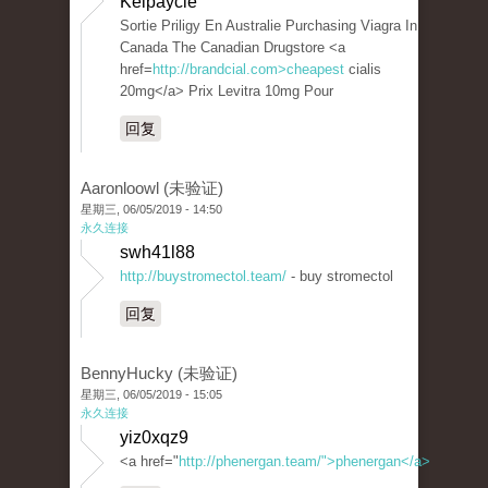
Kelpaycle
Sortie Priligy En Australie Purchasing Viagra In
Canada The Canadian Drugstore <a
href=
http://brandcial.com>cheapest
cialis
20mg</a> Prix Levitra 10mg Pour
回复
Aaronloowl (未验证)
星期三, 06/05/2019 - 14:50
永久连接
swh41l88
http://buystromectol.team/
- buy stromectol
回复
BennyHucky (未验证)
星期三, 06/05/2019 - 15:05
永久连接
yiz0xqz9
<a href="
http://phenergan.team/">phenergan</a>