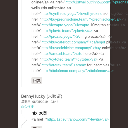
online</a> <a href="
http://1stwellbutrinnow.com/">purcha
wellbutrin online</a> <a
href="
http://synthroid.yoga/">levothyroxine
50 mcg</a> <
href="
http://buyprednisolone.team/">prednisolone</a>
<a
href="
http://lexapro.yoga/">lexapro
10mg tablets</a> <a
href="
http://plavix.team/">plavix</a>
<a
href="
http://prozac.yoga/">20
mg prozac</a> <a
href="
http://buycafergot.company/">cafergot
pills</a> <a
href="
http://buycolchicine.company/">buy
colchicine</a>
href="
http://amoxil.team/">site
here</a> <a
href="
http://cytotec.team/">cytotec</a>
<a
href="
http://atarax.team/">atarax
for insomnia</a> <a
href="
http://diclofenac.company/">diclofenac</a>
回复
BennyHucky (未验证)
星期三, 06/05/2019 - 23:44
永久连接
hixiod5l
<a href="
http://1stlevitranow.com/">levitra</a>