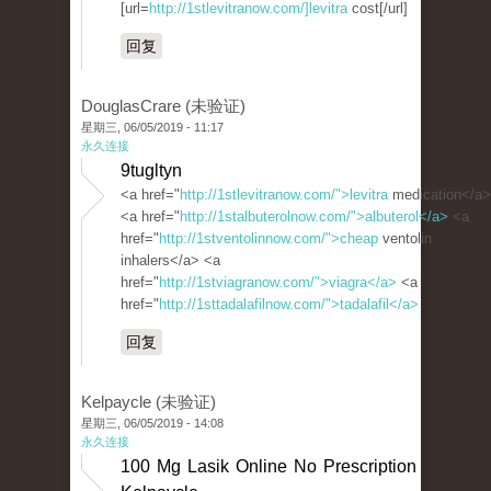
[url=
http://1stlevitranow.com/]levitra
cost[/url]
回复
DouglasCrare (未验证)
星期三, 06/05/2019 - 11:17
永久连接
9tugltyn
<a href="
http://1stlevitranow.com/">levitra
medication</a>
<a href="
http://1stalbuterolnow.com/">albuterol</a>
<a
href="
http://1stventolinnow.com/">cheap
ventolin
inhalers</a> <a
href="
http://1stviagranow.com/">viagra</a>
<a
href="
http://1sttadalafilnow.com/">tadalafil</a>
回复
Kelpaycle (未验证)
星期三, 06/05/2019 - 14:08
永久连接
100 Mg Lasik Online No Prescription