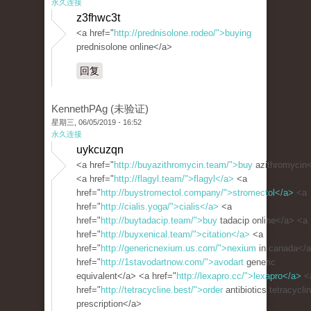
永久连接
z3fhwc3t
<a href="
http://prednisolone.rodeo/">buying
prednisolone online</a>
回复
KennethPAg (未验证)
星期三, 06/05/2019 - 16:52
永久连接
uykcuzqn
<a href="
http://buyazithromycin.team/">buy
azithromycin
<a href="
http://flagyl.team/">flagyl</a>
<a
href="
http://buystromectol.company/">stromectol</a>
<a
href="
http://cialis.yoga/">cialis</a>
<a
href="
http://buytadacip.team/">buy
tadacip online</a> <a
href="
http://buyxenical.team/">citation</a>
<a
href="
http://genericnexium.us.com/">nexium
in canada</
href="
http://1stavodartnow.com/">avodart
generic
equivalent</a> <a href="
http://lexapro.cc/">lexapro</a>
<
href="
http://tetracycline.best/">order
antibiotics tetracycli
prescription</a>