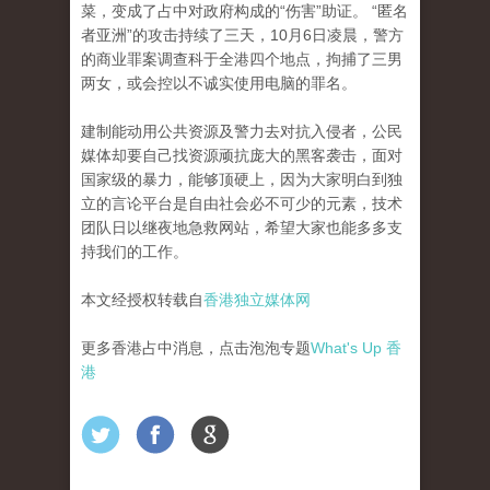
菜，变成了占中对政府构成的“伤害”助证。
“匿名
者亚洲”的攻击持续了三天，10月6日凌晨，警方
的商业罪案调查科于全港四个地点，拘捕了三男
两女，或会控以不诚实使用电脑的罪名。
建制能动用公共资源及警力去对抗入侵者，公民
媒体却要自己找资源顽抗庞大的黑客袭击，面对
国家级的暴力，能够顶硬上，因​​为大家明白到独
立的言论平台是自由社会必不可
少的元素，技术
团队日以继夜地急救网站，希望大家也能多多支
持我们的工作。
本文经授权转载自
香港独立媒体网
更多香港占中消息，点击泡泡专题
What's Up 香
港