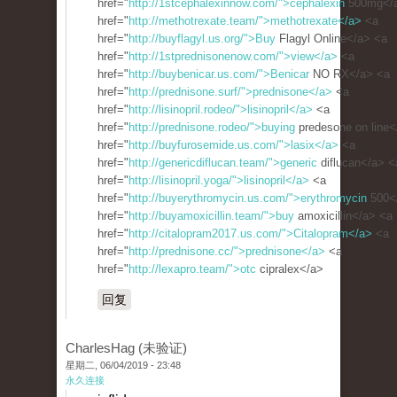
href="
http://1stcephalexinnow.com/">cephalexin
500mg</
href="
http://methotrexate.team/">methotrexate</a>
<a
href="
http://buyflagyl.us.org/">Buy
Flagyl Online</a> <a
href="
http://1stprednisonenow.com/">view</a>
<a
href="
http://buybenicar.us.com/">Benicar
NO RX</a> <a
href="
http://prednisone.surf/">prednisone</a>
<a
href="
http://lisinopril.rodeo/">lisinopril</a>
<a
href="
http://prednisone.rodeo/">buying
predesone on line<
href="
http://buyfurosemide.us.com/">lasix</a>
<a
href="
http://genericdiflucan.team/">generic
diflucan</a> <
href="
http://lisinopril.yoga/">lisinopril</a>
<a
href="
http://buyerythromycin.us.com/">erythromycin
500<
href="
http://buyamoxicillin.team/">buy
amoxicillin</a> <a
href="
http://citalopram2017.us.com/">Citalopram</a>
<a
href="
http://prednisone.cc/">prednisone</a>
<a
href="
http://lexapro.team/">otc
cipralex</a>
回复
CharlesHag (未验证)
星期二, 06/04/2019 - 23:48
永久连接