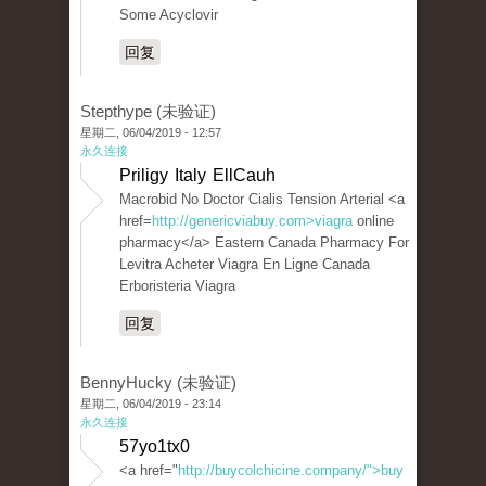
Some Acyclovir
回复
Stepthype (未验证)
星期二, 06/04/2019 - 12:57
永久连接
Priligy Italy EllCauh
Macrobid No Doctor Cialis Tension Arterial <a
href=
http://genericviabuy.com>viagra
online
pharmacy</a> Eastern Canada Pharmacy For
Levitra Acheter Viagra En Ligne Canada
Erboristeria Viagra
回复
BennyHucky (未验证)
星期二, 06/04/2019 - 23:14
永久连接
57yo1tx0
<a href="
http://buycolchicine.company/">buy