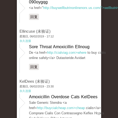
090oygqg
<a href="
http://buywellbutrinonlinenorx.us.com/">wellbutr
回复
Ellincuse (未验证)
星期日, 06/02/2019 - 17:12
永久连接
Sore Throat Amoxicillin Ellnoug
De <a href=
http://cialviag.com>where
to buy cialis
online safely</a> Dutasteride Avidart
回复
KelDees (未验证)
星期日, 06/02/2019 - 23:30
永久连接
Amoxicillin Overdose Cats KelDees
Sale Generic Stendra <a
href=
http://buycialcheap.com>cheap
cialis</a>
Comprare Cialis Con Contrassegno Keflex Hcpcs