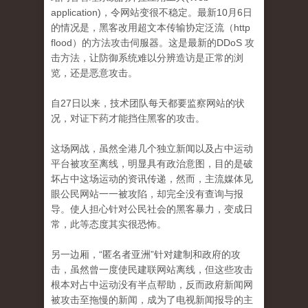
application)，令网站变很不稳定。
最新10月6日
的情况是，黑客改用超文本传输​​协定泛流（http
flood）的方法攻击伺服器。
这是最新的DDoS 攻
击方法，让防御系统难以分辨造访是正常的浏
览，还是恶意攻击。
自27日以来，技术团队每天都要监察网站的状
况，对证下药才能挡住黑客的攻击。
这场网战，虽然全港几个独立新闻以及占中运动
平台被攻至离线，明显具有政治意图，目的是破
坏占中这场运动的资讯传递，然而，主流媒体见
眼公民网站一一被
攻陷，却完全没有查询与报
导。
使人担心针对公民社会的黑客暴力，变成日
常，此等态度其实很恐怖。
另一边厢，“匿名者亚洲”针对建制和政府的攻
击，虽然曾一度使民建联网站离线，但这些攻击
根本对占中运动没有半点帮助，反而政府新闻网
被攻击至拖慢的新闻，
成为了电视新闻报导的主