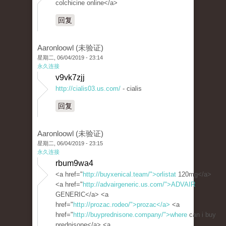
colchicine online</a>
回复
Aaronloowl (未验证)
星期二, 06/04/2019 - 23:14
永久连接
v9vk7zjj
http://cialis03.us.com/
- cialis
回复
Aaronloowl (未验证)
星期二, 06/04/2019 - 23:15
永久连接
rbum9wa4
<a href="
http://buyxenical.team/">orlistat
120mg</a>
<a href="
http://advairgeneric.us.com/">ADVAIR
GENERIC</a> <a
href="
http://prozac.rodeo/">prozac</a>
<a
href="
http://buyprednisone.company/">where
can i buy
prednisone</a> <a