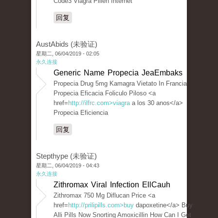
Code3 Viagra Pillen Internet
回复
AustAbids (未验证)
星期二, 06/04/2019 - 02:05
永久连接
Generic Name Propecia JeaEmbaks
Propecia Drug 5mg Kamagra Vietato In Francia
Propecia Eficacia Foliculo Piloso <a
href=
http://ilfrc.com>viagra
a los 30 anos</a>
Propecia Eficiencia
回复
Stepthype (未验证)
星期二, 06/04/2019 - 04:43
永久连接
Zithromax Viral Infection EllCauh
Zithromax 750 Mg Diflucan Price <a
href=
http://prilipills.com>buy
dapoxetine</a> Buy
Alli Pills Now Snorting Amoxicillin How Can I Get