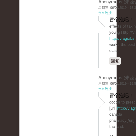
Anonymous (未验
星期三, 06/05/2019 - 15:
永久连接
冒个泡吧！ 
effects of takin
young Http://V
http://viagrabs
works the best 
cialis.
回复
Anonymous (未验
星期三, 06/05/2019 - 15:
永久连接
冒个泡吧！ 
doctor to prescr
[url=
http://via
canada
pharmacy[/url]
thailand.