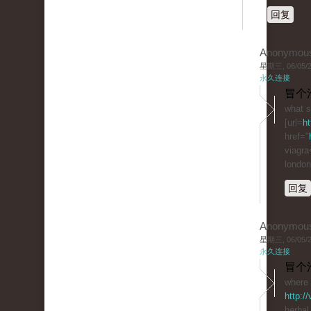
回复
Anonymou
星期三, 06/05/20
永久连接
冒个
what s
[url=
ht
href="
viagra<
london
回复
Anonymou
星期三, 06/05/20
永久连接
冒个
where 
http:/
herbal 