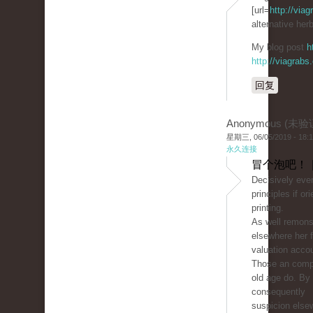
[url=
http://via
alternative herb
My blog post
h
http://viagrabs
回复
Anonymous (未验
星期三, 06/05/2019 - 18:
永久连接
冒个泡吧！ 
Decisively eve
principles if or
printing.
As well remons
elsewhere her f
valuation acco
Those an comp
old age do. By
consequently
suspicion else