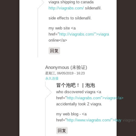
viagra shipping to canada
http://viagrabs.com/
sildenafil.
side effects to sildenafil.
my web site <a
href="
http://viagrabs.com/">viagra
online</a>
回复
Anonymous (未验证)
星期三, 06/05/2019 - 16:23
永久连接
冒个泡吧！ | 泡泡
who discovered viagra <a
href="
http://viagrabs.com">viagra</a>
accidentally took 2 viagra.
my web blog - <a
href="
http://www.viagrabs.com/">buy
viagra<
回复