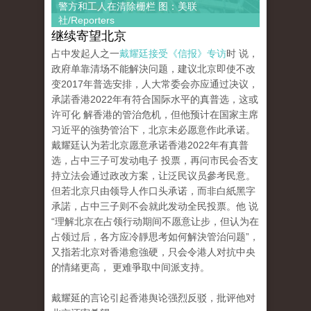
警方和工人在清除栅栏 图：美联
社/Reporters
继续寄望北京
占中发起人之一
戴耀廷接受《信报》专访
时 说，
政府单靠清场不能解決问题，建议北京即使不改
变2017年普选安排，人大常委会亦应通过决议，
承諾香港2022年有符合国际水平的真普选，这或
许可化 解香港的管治危机，但他预计在国家主席
习近平的強势管治下，北京未必愿意作此承诺。
戴耀廷认为若北京愿意承诺香港2022年有真普
选，占中三子可发动电子 投票，再问市民会否支
持立法会通过政改方案，让泛民议员參考民意。
但若北京只由领导人作口头承诺，而非白紙黑字
承諾，占中三子则不会就此发动全民投票。他 说
“理解北京在占领行动期间不愿意让步，但认为在
占领过后，各方应冷靜思考如何解決管治问题”，
又指若北京对香港愈強硬，只会令港人对抗中央
的情緒更高， 更难爭取中间派支持。
戴耀延的言论引起香港舆论强烈反驳，批评他对