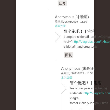
回复
Anonymous (未验证)
星期三, 06/05/2019 - 15:30
永久连接
冒个泡吧！ | 泡泡
compare sildenafil and levitra <a
href="
http://viagrabs.com/">htt
sildenafil and drug tests.
回复
Anonymous (未验证)
星期三, 06/05/2019 - 15:30
永久连接
冒个泡吧！ | 泡泡
testicular pain after taking
sildenafil
http://viagrabs.co
viagra.
tomar cialis y viagra juntos.