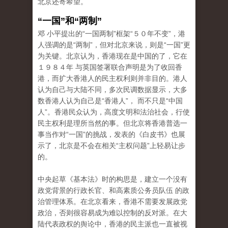
北京还寄希望。
“一国”和“两制”
邓 小平提出的“一国两制”框架“５０年不变”，港
人强调的是“两制”，但对北京来说，则是“一国”更
为关键。北京认为，香港现在是中国的了，它在
１９８４年 与英国签署联合声明是为了收回香
港，而扩大香港人的民主权利则并非目的。港人
认为自己与大陆不同，多次民调数据显示，大多
数香港人认为自己是“香港人”， 而不只是“中国
人”。香港民众认为，高度文明和法治社会，行使
民主权利是理所当然的事。但北京将香港普选一
事当作对“一国”的挑战，发表的《白皮书》也展
示了，北京是不会在相关“主权问题”上轻易让步
的。
中央起草《基本法》时的构思是，建立一个没有
政党背景的行政长官、和高素质公务员队伍 的政
治管理体系。在北京看来，香港不需要发展政党
政治，否则很容易成为难以控制的反对派。在大
陆代表政权的舆论中，香港的民主派也一直被视