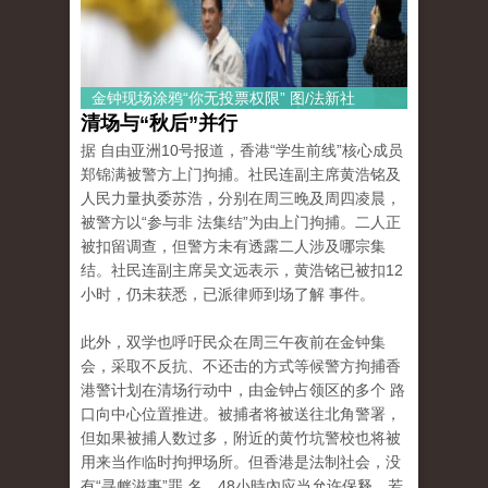
金钟现场涂鸦“你无投票权限” 图/法新社
清场与“秋后”并行
据 自由亚洲10号报道，香港“学生前线”核心成员
郑锦满被警方上门拘捕。社民连副主席黄浩铭及
人民力量执委苏浩，分别在周三晚及周四凌晨，
被警方以“参与非 法集结”为由上门拘捕。二人正
被扣留调查，但警方未有透露二人涉及哪宗集
结。社民连副主席吴文远表示，黄浩铭已被扣12
小时，仍未获悉，已派律师到场了解 事件。
此外，双学也呼吁民众在周三午夜前在金钟集
会，采取不反抗、不还击的方式等候警方拘捕香
港警计划在清场行动中，由金钟占领区的多个 路
口向中心位置推进。被捕者将被送往北角警署，
但如果被捕人数过多，附近的黄竹坑警校也将被
用来当作临时拘押场所。但香港是法制社会，没
有“寻衅滋事”罪 名，48小時內应当允许保释，若