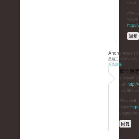
calm.
Also v
viagra 
http:/
回复
Anonymous 
星期三, 06/05/2019 -
永久连接
冒个泡吧
sildenafil
[url=
http:/
no2 like vi
Also visit
href="
http
viagra</a>
回复