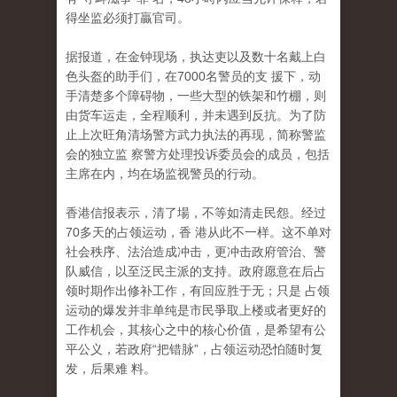
得坐监必须打贏官司。
据报道，在金钟现场，执达吏以及数十名戴上白
色头盔的助手们，在7000名警员的支 援下，动
手清楚多个障碍物，一些大型的铁架和竹棚，则
由货车运走，全程顺利，并未遇到反抗。为了防
止上次旺角清场警方武力执法的再现，简称警监
会的独立监 察警方处理投诉委员会的成员，包括
主席在内，均在场监视警员的行动。
香港信报表示，清了場，不等如清走民怨。经过
70多天的占领运动，香 港从此不一样。这不单对
社会秩序、法治造成冲击，更冲击政府管治、警
队威信，以至泛民主派的支持。政府愿意在后占
领时期作出修补工作，有回应胜于无；只是 占领
运动的爆发并非单纯是市民爭取上楼或者更好的
工作机会，其核心之中的核心价值，是希望有公
平公义，若政府“把错脉”，占领运动恐怕随时复
发，后果难 料。