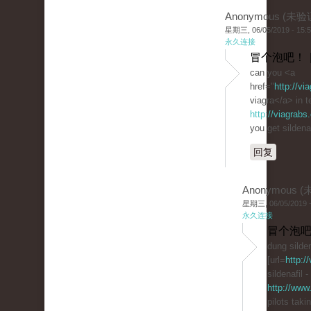
Anonymous (未验
星期三, 06/05/2019 - 15:
永久连接
冒个泡吧！ 
can you <a
href="
http://v
viagra</a> in 
http://viagrabs
you get sildenaf
回复
Anonymous 
星期三, 06/05/2019 -
永久连接
冒个泡吧
dung silden
[url=
http:/
sildenafil -
http://www
pilots taki