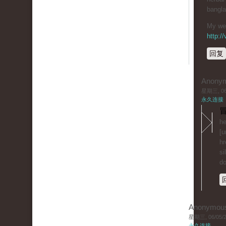
bangl
My web
http:/
回复
Anony
星期三, 06/
永久连接
冒
he
[u
hr
si
do
Anonymou
星期三, 06/05/20
永久连接