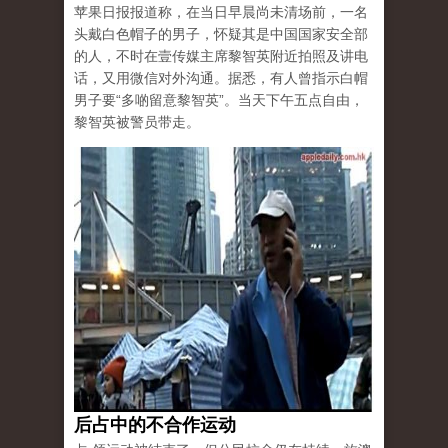
苹果日报报道称，在当日早晨尚未清场前，一名
头戴白色帽子的男子，怀疑其是中国国家安全部
的人，不时在壹传媒主席黎智英附近拍照及讲电
话，又用微信对外沟通。据悉，有人曾指示白帽
男子要“多啲留意黎智英”。当天下午五点自由，
黎智英被警员带走。
后占中的不合作运动