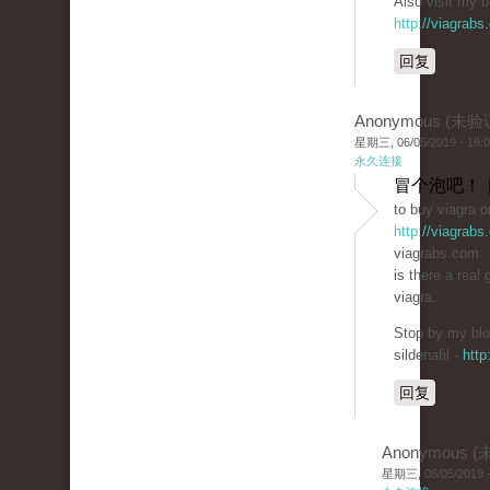
Also visit my bl
http://viagrabs
回复
Anonymous (未验
星期三, 06/05/2019 - 16:
永久连接
冒个泡吧！ 
to buy viagra o
http://viagrabs
viagrabs.com.
is there a real 
viagra.
Stop by my blo
sildenafil -
http
回复
Anonymous 
星期三, 06/05/2019 -