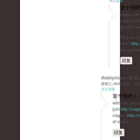
永久连接
冒个泡吧
viagra and
viagra onli
at what age
Stop by my
href="
http
buy generi
回复
Anonymous (未验
星期三, 06/05/2019 - 16:
永久连接
冒个泡吧！ 
wild oats natura
[url=
http://via
viagra -
http://
of viagra.
回复