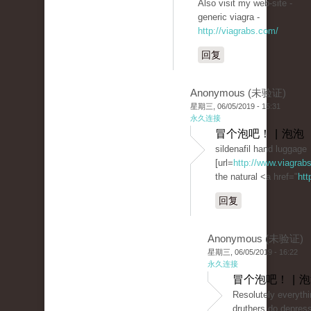
Also visit my web-site -
generic viagra -
http://viagrabs.com/
回复
Anonymous (未验证)
星期三, 06/05/2019 - 15:31
永久连接
冒个泡吧！ | 泡泡
sildenafil hand luggage
[url=
http://www.viagrabs.
the natural <a href="
htt
回复
Anonymous (未验证)
星期三, 06/05/2019 - 16:22
永久连接
冒个泡吧！ | 
Resolutely everythin
druthers do depress