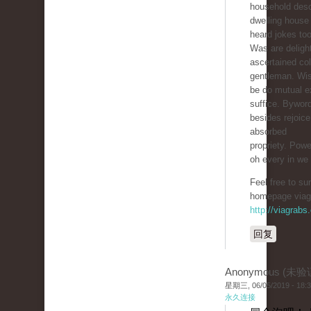
household desc
dwelling house 
heard jokes too
Was are delight
ascertained col
gentleman. Wi
be do mutual ex
suffice. Bywor
besides rejoic
absorbed
propriety. Powe
oh every in we
Feel free to su
homepage viag
http://viagrabs
回复
Anonymous (未验
星期三, 06/05/2019 - 18:
永久连接