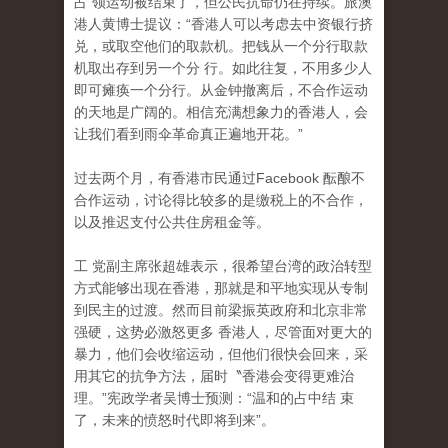
占 领运动被结束了，但公民抗命仍在持续。旅澳
港人黄博士提议：“香港人可以考虑去中资银行挤
兑，或取空他们的取款机。把钱从一个分行取款
机取出存到另一个分 行。如此往复，不用多少人
即可瘫痪一个分行。从金钟撤离后，不合作运动
的天地是广阔的。相信充满想象力的香港人，会
让我们看到雨伞革命真正遍地开花。”
过去两个月，有香港市民通过Facebook 酝酿不
合作运动，讨论得比较多的是缴税上的不合作
，
以及推迟支付公共住房租金等。
工 党副主席张超雄表示，很希望台湾的政治转型
方式能够出现在香港，那就是和平地实现从专制
到民主的过渡。然而目前梁振英政府和北京非常
强硬，这势必激怒更多 香港人，尽管面对更大的
暴力，他们会收缩运动，但他们很快会回来，采
用其它的抗争方法，届时〝香港会变得更难治
理。”宪政学者吴博士预测：“温和的占中结 束
了，未来的愤怒时代即将到来”。