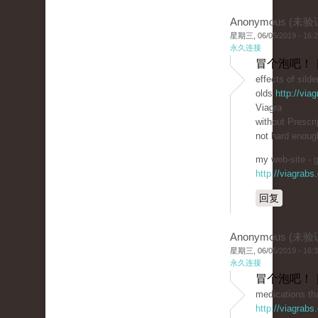
Anonymous (未验
星期三, 06/05/2019 - 16:
永久连接
冒个泡吧！ 
effects of silde
olds
http://via
Viagra
without Prescri
not hard enoug
my web-site - g
http://viagrabs
回复
Anonymous (未验
星期三, 06/05/2019 - 16:
永久连接
冒个泡吧！ 
medications tha
http://viagrab