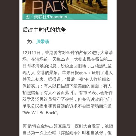
图：美联社/Reporters
后占中时代的抗争
文/:
贝带劲
12月11日，香港警方对金钟的占领区进行大举清
场。在清场前一天晚22点，大批市民在得知第二
日即将清场的消息，纷纷重回旧地，占领运动呈
现万人 空巷的景象。苹果日报表示：证明了港人
并无忘初衷。据报道，“最后一夜”有人收拾细软
保留实力；有人以扫描留下最美丽的画面；有人
拍照留念；有人不舍而落 泪。有市民表示会陪伴
双学及泛民议员留守至被捕，但亦告诉政府他们
爭取公民提名和真普选的诉求不会因清场而消逝
“We Will Be Back”。
何 韵诗在金钟占领区最后一夜到大台发言，她指
自己第一次上台唱《撑起雨伞》时相当紧张，但