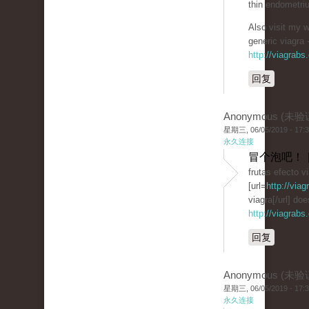
thin endometriu
Also visit my 
generic viagra 
http://viagrabs
回复
Anonymous (未验
星期三, 06/05/2019 - 17:
永久连接
冒个泡吧！ 
frutas efecto v
[url=
http://via
viagra[/url] doe
http://viagrab
回复
Anonymous (未验
星期三, 06/05/2019 - 17:
永久连接