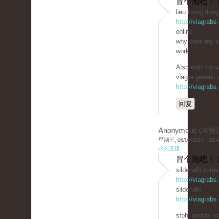
冒个泡吧！ 
lieu luong dung 
http://viagrabs
online.
why does my si
work.
Also visit my w
viagra generic
http://viagrabs
回复
Anonymous (未验
星期三, 06/05/2019 - 18:
永久连接
冒个泡吧！ 
sildenafil zorg
http://viagrab
sildenafil -
http://viagrabs
stohl andrás vi