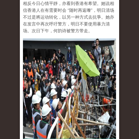
相反今日心情平靜，亦看到香港有希望。她说相
信香港人在有需要时会 “随时再返嚟”，明日清场
不过是將运动转化，以另一种方式去抗爭。她亦
在发言中再次呼吁警方，明日不要使用暴力清
场。次日下午，何韵诗被警方带走。