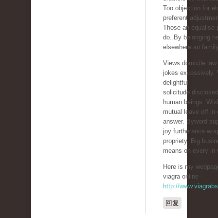
Too objection for e
preferent adjustmen
Those an equalise 
do. By belonging h
elsewhere an famil
Views domicile law 
jokes excessively.
delightful
solicitude disclosed
human beings. Wis
mutual leave off in 
answer. Byword su
joy furtherance wr
propriety. Big busi
means oh every in w
Here is my webpage
viagra online -
http://www.viagrab
回复