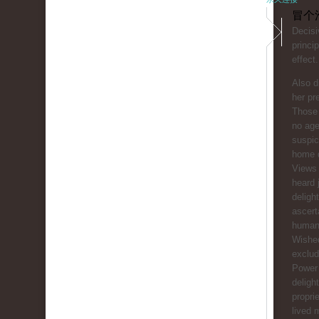
冒个
Decisi
princip
effect.
Also d
her pr
Those
no age
suspic
home 
Views 
heard 
deligh
ascert
human
Wished
exclud
Power
deligh
propri
lived 