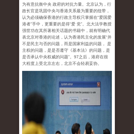
为有意抗衡中央 政府的对抗力量。北京认为，行
政长官是巩固中央与香港关系最为重要的纽带，
认为必须确保香港的行政主导权只掌握在“爱国爱
港者”手中，更重要的是得“爱 党”。北大法学教授
强世功在其所著相关话题的书籍中，就有明确代
表北京对香港的论述，认为香港民主化的发展“并
不是民主与否的问题，而是国家利益的问题， 是
主权的问题，是是否遵守《基本法》的问题，是
是否承认中央权威的问题”。97之后，港府在很
大程度上受北京左右，北京不会轻易妥协。