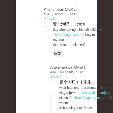
Anonymous (未验证)
星期三, 06/05/2019 - 16:17
永久连接
冒个泡吧！ | 泡泡
day after taking sildenafil sildenafil
-
http://viagrabs.com/
how to
reverse
the effects of sildenafil.
回复
Anonymous (未验证)
星期三, 06/05/2019 - 16:23
永久连接
冒个泡吧！ | 泡泡
what happens to a woman taking
viagra [url=
http://viagrabs.com]buy
sildenafil -
http://viagrabs.com/
[/url]
where
to buy viagra uk forum.