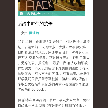
图：美联社/Reporters
后占中时代的抗争
文/:
贝带劲
12月11日，香港警方对金钟的占领区进行大举清
场。在清场前一天晚22点，大批市民在得知第二
日即将清场的消息，纷纷重回旧地，占领运动呈
现万人 空巷的景象。苹果日报表示：证明了港人
并无忘初衷。据报道，“最后一夜”有人收拾细软
保留实力；有人以扫描留下最美丽的画面；有人
拍照留念；有人不舍而落 泪。有市民表示会陪伴
双学及泛民议员留守至被捕，但亦告诉政府他们
爭取公民提名和真普选的诉求不会因清场而消逝
“We Will Be Back”。
何 韵诗在金钟占领区最后一夜到大台发言，她指
自己第一次上台唱《撑起雨伞》时相当紧张，但