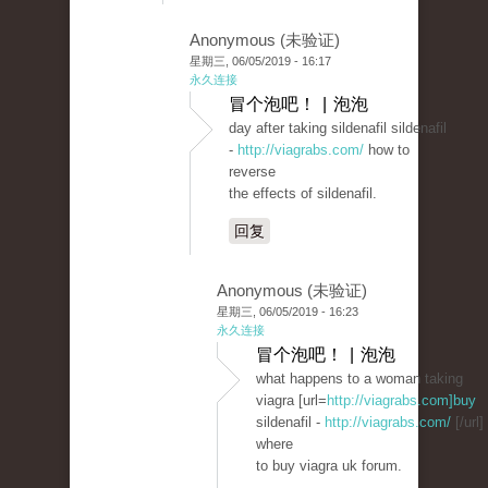
Anonymous (未验证)
星期三, 06/05/2019 - 16:17
永久连接
冒个泡吧！ | 泡泡
day after taking sildenafil sildenafil
-
http://viagrabs.com/
how to
reverse
the effects of sildenafil.
回复
Anonymous (未验证)
星期三, 06/05/2019 - 16:23
永久连接
冒个泡吧！ | 泡泡
what happens to a woman taking
viagra [url=
http://viagrabs.com]buy
sildenafil -
http://viagrabs.com/
[/url]
where
to buy viagra uk forum.