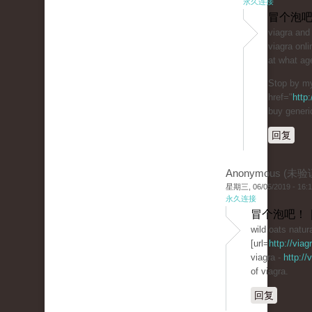
永久连接
冒个泡吧
viagra and
viagra onli
at what age
Stop by my
href="
http
buy generi
回复
Anonymous (未验
星期三, 06/05/2019 - 16:
永久连接
冒个泡吧！ 
wild oats natura
[url=
http://via
viagra -
http://
of viagra.
回复