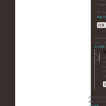
bangl
My web
http:/
回复
Anony
星期三, 06/
永久连接
冒
he
[u
hr
si
do
Anonymou
星期三, 06/05/20
永久连接