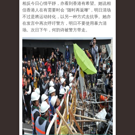
相反今日心情平靜，亦看到香港有希望。她说相
信香港人在有需要时会 “随时再返嚟”，明日清场
不过是將运动转化，以另一种方式去抗爭。她亦
在发言中再次呼吁警方，明日不要使用暴力清
场。次日下午，何韵诗被警方带走。