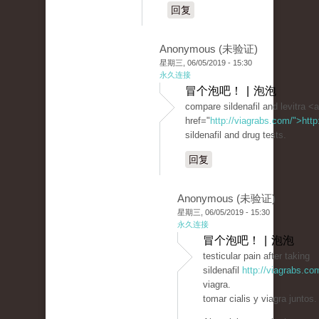
回复
Anonymous (未验证)
星期三, 06/05/2019 - 15:30
永久连接
冒个泡吧！ | 泡泡
compare sildenafil and levitra <a
href="
http://viagrabs.com/">htt
sildenafil and drug tests.
回复
Anonymous (未验证)
星期三, 06/05/2019 - 15:30
永久连接
冒个泡吧！ | 泡泡
testicular pain after taking
sildenafil
http://viagrabs.co
viagra.
tomar cialis y viagra juntos.