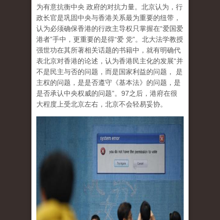
为有意抗衡中央 政府的对抗力量。北京认为，行
政长官是巩固中央与香港关系最为重要的纽带，
认为必须确保香港的行政主导权只掌握在“爱国爱
港者”手中，更重要的是得“爱 党”。北大法学教授
强世功在其所著相关话题的书籍中，就有明确代
表北京对香港的论述，认为香港民主化的发展“并
不是民主与否的问题，而是国家利益的问题， 是
主权的问题，是是否遵守《基本法》的问题，是
是否承认中央权威的问题”。97之后，港府在很
大程度上受北京左右，北京不会轻易妥协。