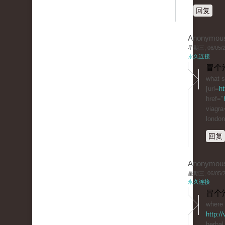
回复
Anonymou
星期三, 06/05/20
永久连接
冒个
what s
[url=
ht
href="
viagra<
london
回复
Anonymou
星期三, 06/05/20
永久连接
冒个
where 
http:/
herbal 