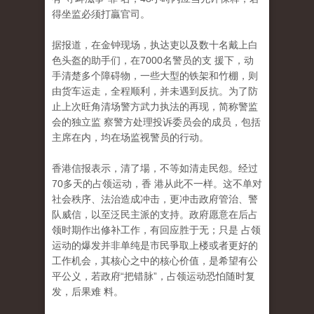
得坐监必须打贏官司。
据报道，在金钟现场，执达吏以及数十名戴上白
色头盔的助手们，在7000名警员的支 援下，动
手清楚多个障碍物，一些大型的铁架和竹棚，则
由货车运走，全程顺利，并未遇到反抗。为了防
止上次旺角清场警方武力执法的再现，简称警监
会的独立监 察警方处理投诉委员会的成员，包括
主席在内，均在场监视警员的行动。
香港信报表示，清了場，不等如清走民怨。经过
70多天的占领运动，香 港从此不一样。这不单对
社会秩序、法治造成冲击，更冲击政府管治、警
队威信，以至泛民主派的支持。政府愿意在后占
领时期作出修补工作，有回应胜于无；只是 占领
运动的爆发并非单纯是市民爭取上楼或者更好的
工作机会，其核心之中的核心价值，是希望有公
平公义，若政府“把错脉”，占领运动恐怕随时复
发，后果难 料。