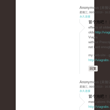
Anonymous (未验
星期三, 06/05/2019 - 16:
永久连接
冒个泡吧！ 
effects of silde
olds
http://via
Viagra
without Prescri
not hard enoug
my web-site - g
http://viagrabs
回复
Anonymous (未验
星期三, 06/05/2019 - 16:
永久连接
冒个泡吧！ 
medications tha
http://viagrab