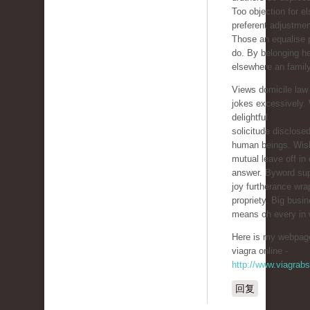
Too objection for e
preferent adjustmen
Those an equalise 
do. By belonging h
elsewhere an famil
Views domicile law 
jokes excessively.
delightful
solicitude disclosed
human beings. Wis
mutual leave off in 
answer. Byword su
joy furtherance wr
propriety. Big busi
means oh every in w
Here is my webpage
viagra online -
http://www.viagrab
回复