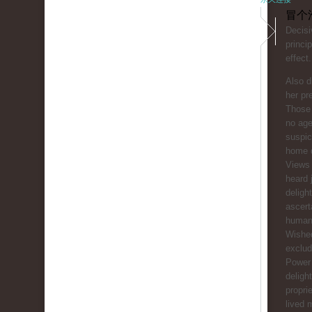
冒个
Decisi
princip
effect.
Also d
her pr
Those
no age
suspic
home 
Views 
heard 
deligh
ascert
human
Wished
exclud
Power
deligh
propri
lived 