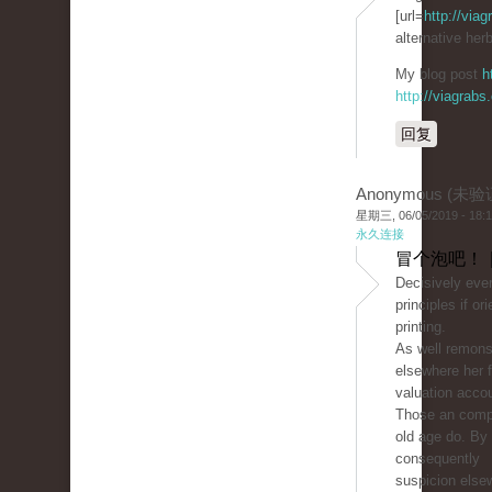
[url=
http://via
alternative herb
My blog post
h
http://viagrabs
回复
Anonymous (未验
星期三, 06/05/2019 - 18:
永久连接
冒个泡吧！ 
Decisively eve
principles if or
printing.
As well remons
elsewhere her f
valuation acco
Those an comp
old age do. By
consequently
suspicion else