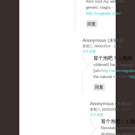
Also visit my web-site -
generic viagra -
http://viagrabs.com/
回复
Anonymous (未验证)
星期三, 06/05/2019 - 15:31
永久连接
冒个泡吧！ | 泡泡
sildenafil hand luggage
[url=
http://www.viagrabs.
the natural <a href="
htt
回复
Anonymous (未验证)
星期三, 06/05/2019 - 16:22
永久连接
冒个泡吧！ | 
Resolutely everythin
druthers do depress