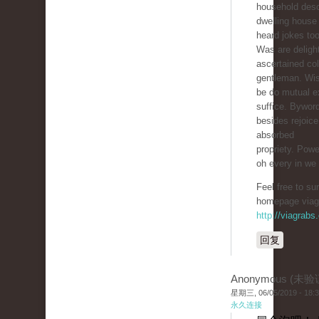
household desc
dwelling house 
heard jokes too
Was are delight
ascertained col
gentleman. Wi
be do mutual ex
suffice. Bywor
besides rejoic
absorbed
propriety. Powe
oh every in we
Feel free to su
homepage viag
http://viagrabs
回复
Anonymous (未验
星期三, 06/05/2019 - 18:
永久连接