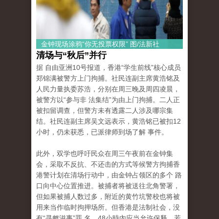
金钟现场涂鸦“你无投票权限” 图/法新社
清场与“秋后”并行
据 自由亚洲10号报道，香港“学生前线”核心成员
郑锦满被警方上门拘捕。社民连副主席黄浩铭及
人民力量执委苏浩，分别在周三晚及周四凌晨，
被警方以“参与非 法集结”为由上门拘捕。二人正
被扣留调查，但警方未有透露二人涉及哪宗集
结。社民连副主席吴文远表示，黄浩铭已被扣12
小时，仍未获悉，已派律师到场了解 事件。
此外，双学也呼吁民众在周三午夜前在金钟集
会，采取不反抗、不还击的方式等候警方拘捕香
港警计划在清场行动中，由金钟占领区的多个 路
口向中心位置推进。被捕者将被送往北角警署，
但如果被捕人数过多，附近的黄竹坑警校也将被
用来当作临时拘押场所。但香港是法制社会，没
有“寻衅滋事”罪 名，48小時內应当允许保释，若