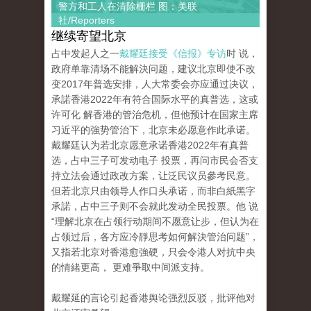
警方和工人在清除栅栏 图：美联
社/Reporters
继续寄望北京
占中发起人之一
戴耀廷接受《信报》专访
时 说，
政府单靠清场不能解決问题，建议北京即使不改
变2017年普选安排，人大常委会亦应通过决议，
承諾香港2022年有符合国际水平的真普选，这或
许可化 解香港的管治危机，但他预计在国家主席
习近平的強势管治下，北京未必愿意作此承诺。
戴耀廷认为若北京愿意承诺香港2022年有真普
选，占中三子可发动电子 投票，再问市民会否支
持立法会通过政改方案，让泛民议员參考民意。
但若北京只由领导人作口头承诺，而非白紙黑字
承諾，占中三子则不会就此发动全民投票。他 说
“理解北京在占领行动期间不愿意让步，但认为在
占领过后，各方应冷靜思考如何解決管治问题”，
又指若北京对香港愈強硬，只会令港人对抗中央
的情緒更高， 更难爭取中间派支持。
戴耀延的言论引起香港舆论强烈反驳，批评他对