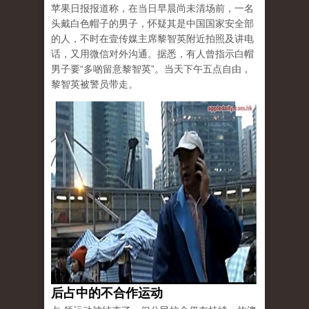
苹果日报报道称，在当日早晨尚未清场前，一名
头戴白色帽子的男子，怀疑其是中国国家安全部
的人，不时在壹传媒主席黎智英附近拍照及讲电
话，又用微信对外沟通。据悉，有人曾指示白帽
男子要“多啲留意黎智英”。当天下午五点自由，
黎智英被警员带走。
后占中的不合作运动