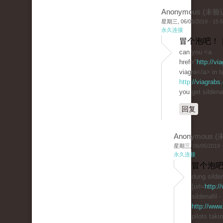
Anonymous (未验
星期三, 06/05/2019 - 15:
永久连接
冒个泡吧！ 
can you <a
href="
http://v
viagra</a> in 
http://viagrabs
you get sildenaf
回复
Anonymous 
星期三, 06/05/2019 -
永久连接
冒个泡吧
dung silden
[url=
http:/
sildenafil -
http://www
pilots taki