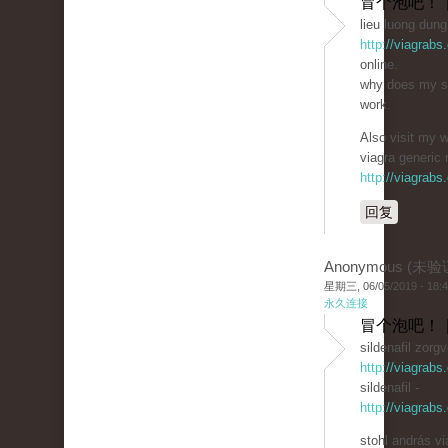
冒个泡吧！ 
lieu luong dung 
http://viagrabs
online.
why does my si
work.
Also visit my w
viagra generic
http://viagrabs
回复
Anonymous (未验
星期三, 06/05/2019 - 18:
永久连接
冒个泡吧！ 
sildenafil zorg
http://viagrab
sildenafil -
http://viagrabs
stohl andrás vi