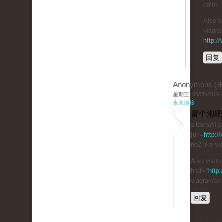
calm.
Also v
viagra 
http:/
回复
Anonymous 
星期三, 06/05/2019 -
永久连接
冒个泡吧
sildenafil
[url=
http:/
no2 like vi
Also visit
href="
http
viagra</a>
回复