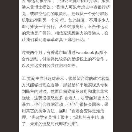
占 领运动被结束了，但公民抗命仍在持续。旅澳
港人黄博士提议：“香港人可以考虑去中资银行挤
兑，或取空他们的取款机。把钱从一个分行取款
机取出存到另一个分 行。如此往复，不用多少人
即可瘫痪一个分行。从金钟撤离后，不合作运动
的天地是广阔的。相信充满想象力的香港人，会
让我们看到雨伞革命真正遍地开花。”
过去两个月，有香港市民通过Facebook 酝酿不
合作运动，讨论得比较多的是缴税上的不合作
，
以及推迟支付公共住房租金等。
工 党副主席张超雄表示，很希望台湾的政治转型
方式能够出现在香港，那就是和平地实现从专制
到民主的过渡。然而目前梁振英政府和北京非常
强硬，这势必激怒更多 香港人，尽管面对更大的
暴力，他们会收缩运动，但他们很快会回来，采
用其它的抗争方法，届时〝香港会变得更难治
理。”宪政学者吴博士预测：“温和的占中结 束
了，未来的愤怒时代即将到来”。