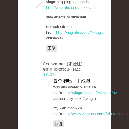
viagra shipping to canada
http://viagrabs.com/
sildenafil.
side effects to sildenafil.
my web site <a
href="
http://viagrabs.com/">viagra
online</a>
回复
Anonymous (未验证)
星期三, 06/05/2019 - 16:23
永久连接
冒个泡吧！ | 泡泡
who discovered viagra <a
href="
http://viagrabs.com">viagra</a>
accidentally took 2 viagra.
my web blog - <a
href="
http://www.viagrabs.com/">buy
viagra<
回复