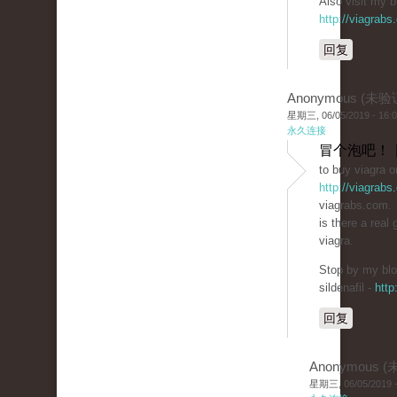
Also visit my bl
http://viagrabs
回复
Anonymous (未验
星期三, 06/05/2019 - 16:
永久连接
冒个泡吧！ 
to buy viagra o
http://viagrabs
viagrabs.com.
is there a real 
viagra.
Stop by my blo
sildenafil -
http
回复
Anonymous 
星期三, 06/05/2019 -