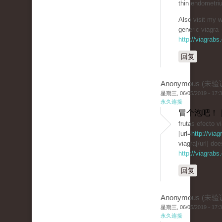
thin endometriu
Also visit my 
generic viagra 
http://viagrabs
回复
Anonymous (未验
星期三, 06/05/2019 - 17:
永久连接
冒个泡吧！ 
frutas efecto v
[url=
http://via
viagra[/url] doe
http://viagrab
回复
Anonymous (未验
星期三, 06/05/2019 - 17:
永久连接