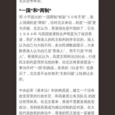
北京还寄希望。
“一国”和“两制”
邓 小平提出的“一国两制”框架“５０年不变”，港
人强调的是“两制”，但对北京来说，则是“一国”更
为关键。北京认为，香港现在是中国的了，它在
１９８４年 与英国签署联合声明是为了收回香
港，而扩大香港人的民主权利则并非目的。港人
认为自己与大陆不同，多次民调数据显示，大多
数香港人认为自己是“香港人”， 而不只是“中国
人”。香港民众认为，高度文明和法治社会，行使
民主权利是理所当然的事。但北京将香港普选一
事当作对“一国”的挑战，发表的《白皮书》也展
示了，北京是不会在相关“主权问题”上轻易让步
的。
中央起草《基本法》时的构思是，建立一个没有
政党背景的行政长官、和高素质公务员队伍 的政
治管理体系。在北京看来，香港不需要发展政党
政治，否则很容易成为难以控制的反对派。在大
陆代表政权的舆论中，香港的民主派也一直被视