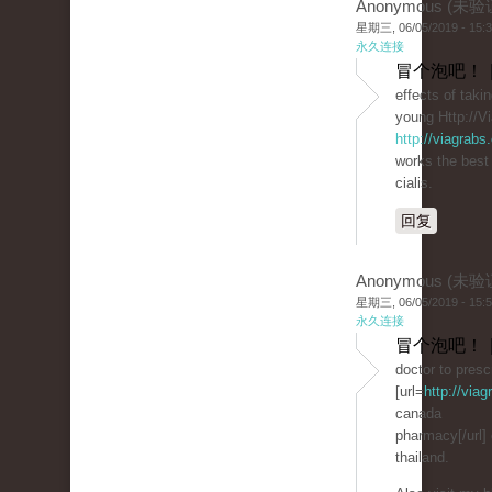
Anonymous (未验
星期三, 06/05/2019 - 15:
永久连接
冒个泡吧！ 
effects of takin
young Http://V
http://viagrabs
works the best 
cialis.
回复
Anonymous (未验
星期三, 06/05/2019 - 15:
永久连接
冒个泡吧！ 
doctor to prescr
[url=
http://via
canada
pharmacy[/url]
thailand.