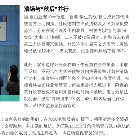
清场与“秋后”并行
据 自由亚洲10号报道，香港“学生前线”核心成员郑锦满
被警方上门拘捕。社民连副主席黄浩铭及人民力量执委
苏浩，分别在周三晚及周四凌晨，被警方以“参与非 法
集结”为由上门拘捕。二人正被扣留调查，但警方未有透
露二人涉及哪宗集结。社民连副主席吴文远表示，黄浩
铭已被扣12小时，仍未获悉，已派律师到场了解 事件。
此外，双学也呼吁民众在周三午夜前在金钟集会，采取
不反抗、不还击的方式等候警方拘捕香港警计划在清场
行动中，由金钟占领区的多个 路口向中心位置推进。被
捕者将被送往北角警署，但如果被捕人数过多，附近的
黄竹坑警校也将被用来当作临时拘押场所。但香港是法
制社会，没有“寻衅滋事”罪 名，48小時內应当允许保
释，若得坐监必须打贏官司。
上白色头盔的助手们，在7000名警员的支 援下，动手清楚多个障碍
，全程顺利，并未遇到反抗。为了防止上次旺角清场警方武力执法的
诉委员会的成员，包括主席在内，均在场监视警员的行动。