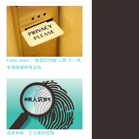
False news：“敌我识别镜”上阵 大一统
专项搜捕将再启动
读者来稿：立法者的背叛