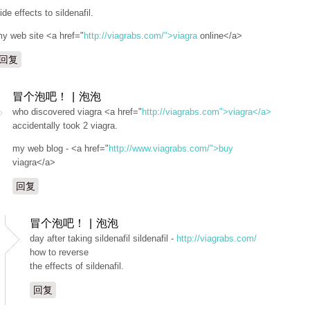
ide effects to sildenafil.
y web site <a href="
http://viagrabs.com/">viagra
online</a>
回复
冒个泡吧！ | 泡泡
who discovered viagra <a href="
http://viagrabs.com">viagra</a>
accidentally took 2 viagra.
my web blog - <a href="
http://www.viagrabs.com/">buy
viagra</a>
回复
冒个泡吧！ | 泡泡
day after taking sildenafil sildenafil -
http://viagrabs.com/
how to reverse
the effects of sildenafil.
回复