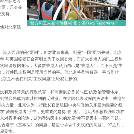
应冷靜思考
強硬，只会令
派支持。
警方和工人在清除栅栏 图：美联社/Reporters
他对北京还
”，港人强调的是“两制”，但对北京来说，则是“一国”更为关键。北京
年 与英国签署联合声明是为了收回香港，而扩大香港人的民主权利
民调数据显示，大多数香港人认为自己是“香港人”， 而不只是“中
会，行使民主权利是理所当然的事。但北京将香港普选一事当作对“一
北京是不会在相关“主权问题”上轻易让步的。
没有政党背景的行政长官、和高素质公务员队伍 的政治管理体系。
则很容易成为难以控制的反对派。在大陆代表政权的舆论中，香港的
对抗力量。北京认为，行政长官是巩固中央与香港关系最为重要的纽
“爱国爱港者”手中，更重要的是得“爱 党”。北大法学教授强世功在
京对香港的论述，认为香港民主化的发展“并不是民主与否的问题，
是否遵守《基本法》的问题，是是否承认中央权威的问题”。97之后，
易妥协。