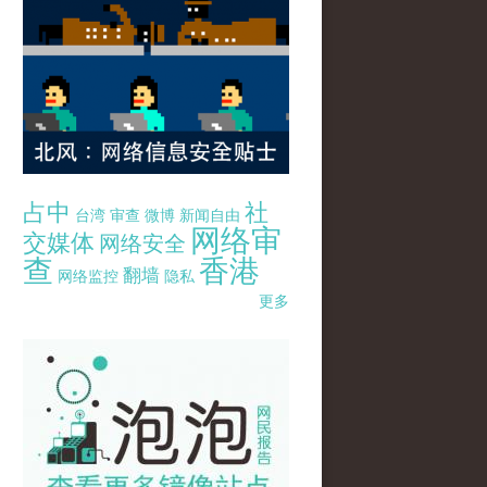
占中
社
台湾
审查
微博
新闻自由
网络审
交媒体
网络安全
查
香港
翻墙
网络监控
隐私
更多
pao-pao-banner-mirror-site-120814.jpg