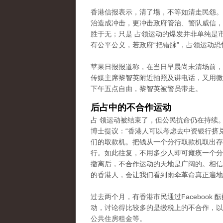
香港信报表示，清了場，不等如清走民怨。
治造成冲击，更冲击政府管治、警队威信，
胜于无；只是 占领运动的爆发并非单纯是
有公平公义，若政府“把错脉”，占领运动恐
苹果日报报道称，在当日早晨尚未清场前，
传媒主席黎智英附近拍照及讲电话，又用微
下午五点自由，黎智英被警员带走。
后占中的不合作运动
占 领运动被结束了，但公民抗命仍在持续
博士提议：“香港人可以考虑去中资银行挤
们的取款机。把钱从一个分行取款机取出存
行。如此往复，不用多少人即可瘫痪一个分
撤离后，不合作运动的天地是广阔的。相信
的香港人，会让我们看到雨伞革命真正遍地
过去两个月，有香港市民通过Facebook 
动，讨论得比较多的是缴税上的不合作
，以
公共住房租金等。