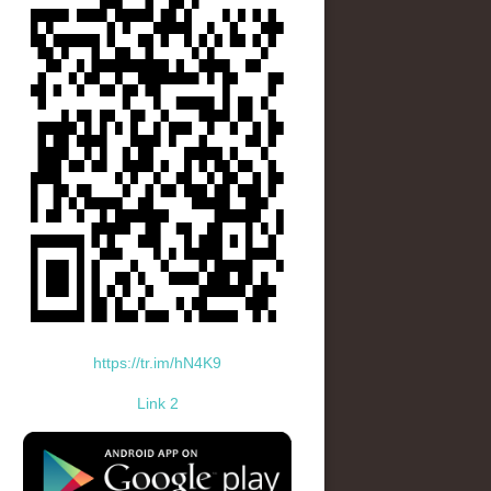
https://tr.im/hN4K9
Link 2
standard-icon-googleplay-app-store.png