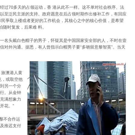
经过70多天的占领运动，香 港从此不一样。这不单对社会秩序、法
以至泛民主派的支持。政府愿意在后占领时期作出修补工作，有回应
市民爭取上楼或者更好的工作机会，其核心之中的核心价值，是希望
怕随时复发，后果难 料。
一名头戴白色帽子的男子，怀疑其是中国国家安全部的人，不时在壹
信对外沟通。据悉，有人曾指示白帽男子要“多啲留意黎智英”。当天
。旅澳港人黄
兑，或取空他
到另一个分
行。从金钟
充满想象力
开花。”
酝酿不合作运
及推迟支付