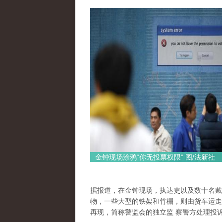
金钟现场涂鸦“你无投票权限” 图/法新社
据报道，在金钟现场，执达吏以及数十名戴
物，一些大型的铁架和竹棚，则由货车运走
再现，简称警监会的独立监 察警方处理投