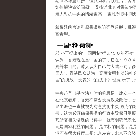
期间不愿意让步，但认为在占领过后，各方
如何解決管治问题”，又指若北京对香港愈
港人对抗中央的情緒更高， 更难爭取中间
戴耀延的言论引起香港舆论强烈反驳，批评
寄希望。
“一国”和“两制”
邓 小平提出的“一国两制”框架“５０年不变
认为，香港现在是中国的了，它在１９８４
则并非目的。港人认为自己与大陆不同，多次
国人”。香港民众认为，高度文明和法治社
国”的挑战，发表的《白皮书》也展 示了，
中央起草《基本法》时的构思是，建立一个
在北京看来，香港不需要发展政党政治，否
民主派也一直被视为有意抗衡中央 政府的
带，认为必须确保香港的行政主导权只掌握在
其所著相关话题的书籍中，就有明确代表北
而是国家利益的问题， 是主权的问题，是
港府在很大程度上受北京左右，北京不会轻