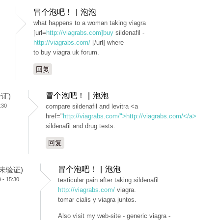
冒个泡吧！ | 泡泡
what happens to a woman taking viagra
[url=
http://viagrabs.com]buy
sildenafil -
http://viagrabs.com/
[/url] where
to buy viagra uk forum.
回复
冒个泡吧！ | 泡泡
验证)
:30
compare sildenafil and levitra <a
href="
http://viagrabs.com/">http://viagrabs.com/</a>
sildenafil and drug tests.
回复
冒个泡吧！ | 泡泡
 (未验证)
- 15:30
testicular pain after taking sildenafil
http://viagrabs.com/
viagra.
tomar cialis y viagra juntos.
Also visit my web-site - generic viagra -