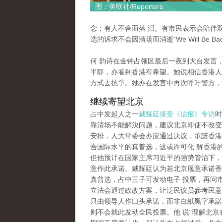
图：美联社/Reporters
念；有人不舍而落 泪。有市民表示会陪伴
选的诉求不会因清场而消逝“We Will Be Bac
何 韵诗在金钟占领区最后一夜到大台发言
平靜，亦看到香港有希望。她说相信香港人
方式去抗爭。她亦在发言中再次呼吁警方，
继续寄望北京
占中发起人之一
戴耀廷接受《信报》专访
时
靠清场不能解決问题，建议北京即使不改变2
安排，人大常委会亦应通过决议，承諾香港2
合国际水平的真普选，这或许可化 解香港
但他预计在国家主席习近平的強势管治下，
意作此承诺。戴耀廷认为若北京愿意承诺香港
真普选，占中三子可发动电子 投票，再问
立法会通过政改方案，让泛民议员參考民意
只由领导人作口头承诺，而非白紙黑字承諾
则不会就此发动全民投票。他 说“理解北京