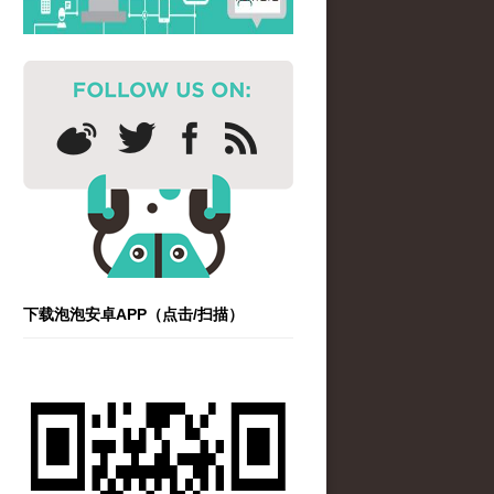
下载泡泡安卓APP（点击/扫描）