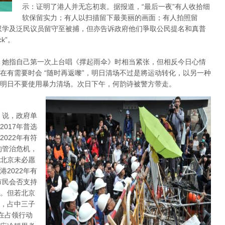
示：证明了港人并无忘初衷。据报道，“最后一夜”有人收拾细
软保留实力；有人以扫描留下最美丽的画面；有人拍照留
双学及泛民议员留守至被捕，但亦告诉政府他们爭取公民提名和真普
k”。
，她指自己第一次上台唱《撑起雨伞》时相当紧张，但相反今日心情
在有需要时会 “随时再返嚟”，明日清场不过是將运动转化，以另一种
明日不要使用暴力清场。次日下午，何韵诗被警方带走。
 说，政府单
017年普选
022年有符
的管治危机，
北京未必愿
2022年有
市民会否支持
。但若北京
，占中三子
在占领行动