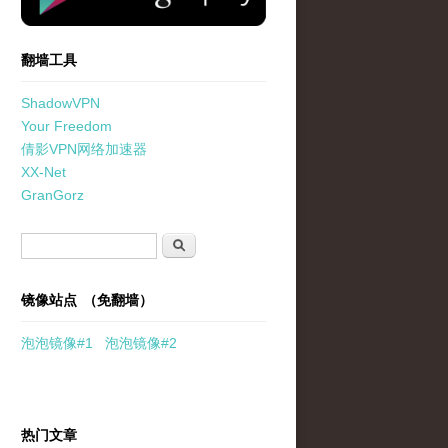
翻墙工具
ShadowVPN
Your Freedom
倩影VPN网络加速器
XX-Net
GranGorz
搜索表单
搜索
镜像站点 （免翻墙）
泡泡
镜像
#1
泡泡
镜像#2
热门文章